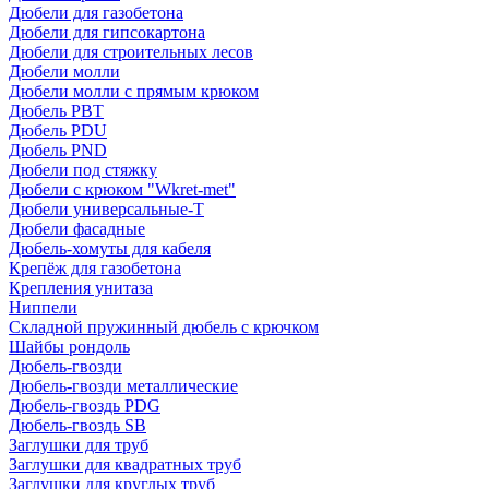
Дюбели для газобетона
Дюбели для гипсокартона
Дюбели для строительных лесов
Дюбели молли
Дюбели молли с прямым крюком
Дюбель PBT
Дюбель PDU
Дюбель PND
Дюбели под стяжку
Дюбели с крюком "Wkret-met"
Дюбели универсальные-Т
Дюбели фасадные
Дюбель-хомуты для кабеля
Крепёж для газобетона
Крепления унитаза
Ниппели
Складной пружинный дюбель с крючком
Шайбы рондоль
Дюбель-гвозди
Дюбель-гвозди металлические
Дюбель-гвоздь PDG
Дюбель-гвоздь SB
Заглушки для труб
Заглушки для квадратных труб
Заглушки для круглых труб