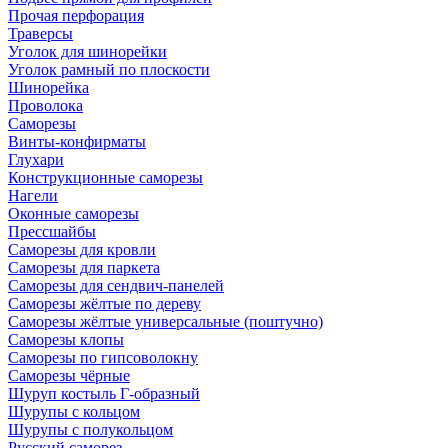
Прочая перфорация
Траверсы
Уголок для шинорейки
Уголок рамный по плоскости
Шинорейка
Проволока
Саморезы
Винты-конфирматы
Глухари
Конструкционные саморезы
Нагели
Оконные саморезы
Прессшайбы
Саморезы для кровли
Саморезы для паркета
Саморезы для сендвич-панелей
Саморезы жёлтые по дереву
Саморезы жёлтые универсальные (поштучно)
Саморезы клопы
Саморезы по гипсоволокну
Саморезы чёрные
Шуруп костыль Г-образный
Шурупы с кольцом
Шурупы с полукольцом
Русский саморез