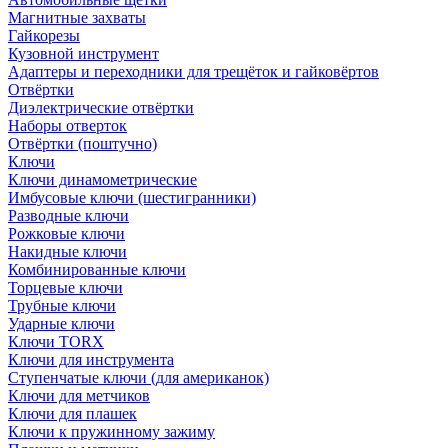
Магнитные захваты
Гайкорезы
Кузовной инструмент
Адаптеры и переходники для трещёток и гайковёртов
Отвёртки
Диэлектрические отвёртки
Наборы отверток
Отвёртки (поштучно)
Ключи
Ключи динамометрические
Имбусовые ключи (шестигранники)
Разводные ключи
Рожковые ключи
Накидные ключи
Комбинированные ключи
Торцевые ключи
Трубные ключи
Ударные ключи
Ключи TORX
Ключи для инструмента
Ступенчатые ключи (для американок)
Ключи для метчиков
Ключи для плашек
Ключи к пружинному зажиму