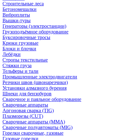
Строительные леса
Бетономешалки
Виброплиты
Вышки-туры
Генераторы (электростанции)
Грузоподъёмное оборудование
Буксировочные тросы
Крюки грузовые
Блоки и блочки
Лебёдки
Стропы текстильные
Стяжки груза
Тельферы и тали
Промышленные электродвигатели
Резчики швов (швонарезчики)
Установки алмазного бурения
Шнеки для бензобуров
Сварочное и паяльное оборудование
Сварочные аппараты
Аргоновая сварка (TIG)
Плазморезы (CUT)
Сварочные аппараты (MMA)
Сварочные полуавтоматы (MIG)
Горелки сварочные, газовые
Газовые горелки