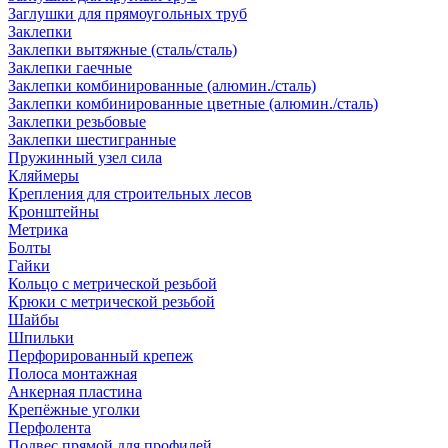
Заглушки для прямоугольных труб
Заклепки
Заклепки вытяжные (сталь/сталь)
Заклепки гаечные
Заклепки комбинированные (алюмин./сталь)
Заклепки комбинированные цветные (алюмин./сталь)
Заклепки резьбовые
Заклепки шестигранные
Пружинный узел сила
Кляймеры
Крепления для строительных лесов
Кронштейны
Метрика
Болты
Гайки
Кольцо с метрической резьбой
Крюки с метрической резьбой
Шайбы
Шпильки
Перфорированный крепеж
Полоса монтажная
Анкерная пластина
Крепёжные уголки
Перфолента
Подвес прямой для профилей