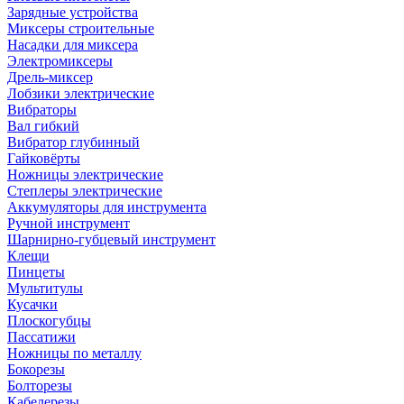
Зарядные устройства
Миксеры строительные
Насадки для миксера
Электромиксеры
Дрель-миксер
Лобзики электрические
Вибраторы
Вал гибкий
Вибратор глубинный
Гайковёрты
Ножницы электрические
Степлеры электрические
Аккумуляторы для инструмента
Ручной инструмент
Шарнирно-губцевый инструмент
Клещи
Пинцеты
Мультитулы
Кусачки
Плоскогубцы
Пассатижи
Ножницы по металлу
Бокорезы
Болторезы
Кабелерезы