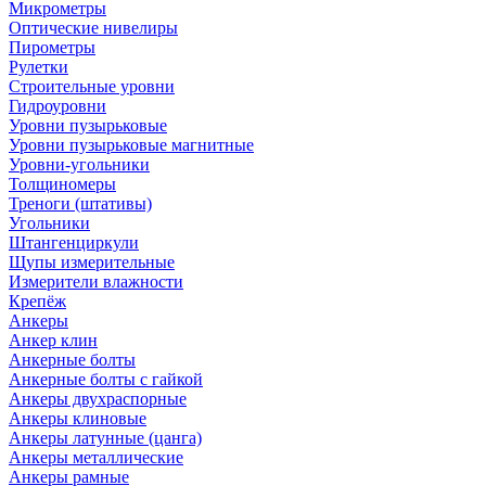
Микрометры
Оптические нивелиры
Пирометры
Рулетки
Строительные уровни
Гидроуровни
Уровни пузырьковые
Уровни пузырьковые магнитные
Уровни-угольники
Толщиномеры
Треноги (штативы)
Угольники
Штангенциркули
Щупы измерительные
Измерители влажности
Крепёж
Анкеры
Анкер клин
Анкерные болты
Анкерные болты с гайкой
Анкеры двухраспорные
Анкеры клиновые
Анкеры латунные (цанга)
Анкеры металлические
Анкеры рамные