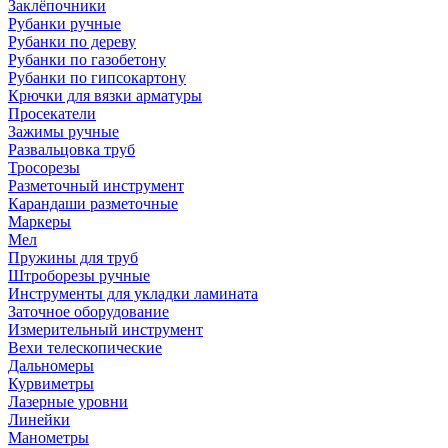
Заклёпочники
Рубанки ручные
Рубанки по дереву
Рубанки по газобетону
Рубанки по гипсокартону
Крючки для вязки арматуры
Просекатели
Зажимы ручные
Развальцовка труб
Тросорезы
Разметочный инструмент
Карандаши разметочные
Маркеры
Мел
Пружины для труб
Штроборезы ручные
Инструменты для укладки ламината
Заточное оборудование
Измерительный инструмент
Вехи телескопические
Дальномеры
Курвиметры
Лазерные уровни
Линейки
Манометры