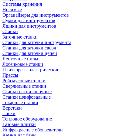
Системы хранения
Носимые
Органайзеры для инструментов
Сумки для инструментов
Ящики для инструментов
Станки
Заточные станки
Станки для заточки инструмента
Станки для заточки сверл
Станки для заточки цепей
Ленточные пилы
Лобзиковые станки
Плиткорезы электрические
Прессы
Рейсмусовые станки
Сверлильные станки
Станки распиловочные
Станки шлифовальные
Токарные станки
Верстаки
Тиски
Тепловое оборудование
Газовые плитки
Инфракрасные обогреватели
Камни для бани