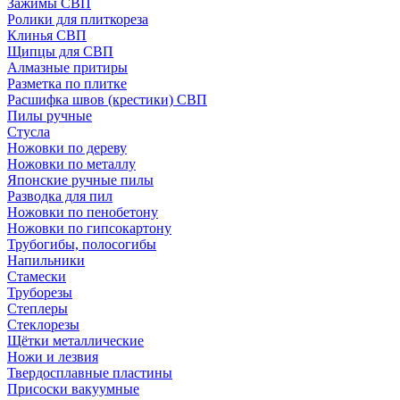
Зажимы СВП
Ролики для плиткореза
Клинья СВП
Щипцы для СВП
Алмазные притиры
Разметка по плитке
Расшифка швов (крестики) СВП
Пилы ручные
Стусла
Ножовки по дереву
Ножовки по металлу
Японские ручные пилы
Разводка для пил
Ножовки по пенобетону
Ножовки по гипсокартону
Трубогибы, полосогибы
Напильники
Стамески
Труборезы
Степлеры
Стеклорезы
Щётки металлические
Ножи и лезвия
Твердосплавные пластины
Присоски вакуумные