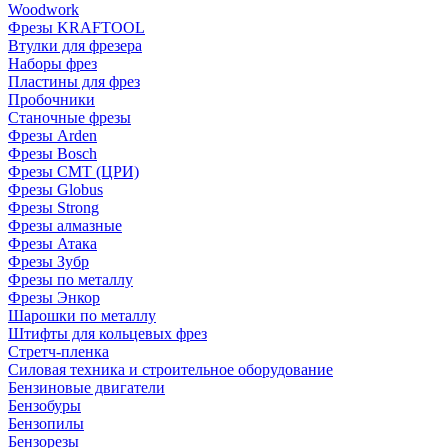
Woodwork
Фрезы KRAFTOOL
Втулки для фрезера
Наборы фрез
Пластины для фрез
Пробочники
Станочные фрезы
Фрезы Arden
Фрезы Bosch
Фрезы CMT (ЦРИ)
Фрезы Globus
Фрезы Strong
Фрезы алмазные
Фрезы Атака
Фрезы Зубр
Фрезы по металлу
Фрезы Энкор
Шарошки по металлу
Штифты для кольцевых фрез
Стретч-пленка
Силовая техника и строительное оборудование
Бензиновые двигатели
Бензобуры
Бензопилы
Бензорезы