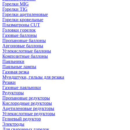
Горелки MIG
Горелки TIG
Горелки ацетиленовые
Горелки кровельные
Плазматроны CUT
Головки горелок
Газовые баллоны
Пропановые баллоны
Аргоновые баллоны
Углекислотные баллоны
Композитные баллоны
Паяльники
Паяльные лампы
Газовая резка
Мундштуки, гильзы для резака
Резаки
Газовые паяльники
Редукторы
Пропановые редукторы
Кислородные редукторы
Ацетиленовые редукторы
Углекислотные редукторы
Гелиевый редуктор
Электроды
Для сварочных горелок