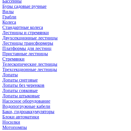
Бассейны
Буры садовые ручные
Вилы
Грабли
Колеса
Стандартные колеса
Лестницы и стремянки
Двухсекционные лестницы
Лестницы трансформеры
Платформы для лестниц
Приставные лестницы
Стремянки
Телескопические лестницы
Трехсекционные лестницы
Лопаты
Лопаты снеговые
Лопаты без черенков
Лопаты совковые
Лопаты штыковые
Насосное оборудование
Водопогружные кабели
Баки, гидроаккумуляторы
Блоки автоматики
Носилки
Мотопомпы