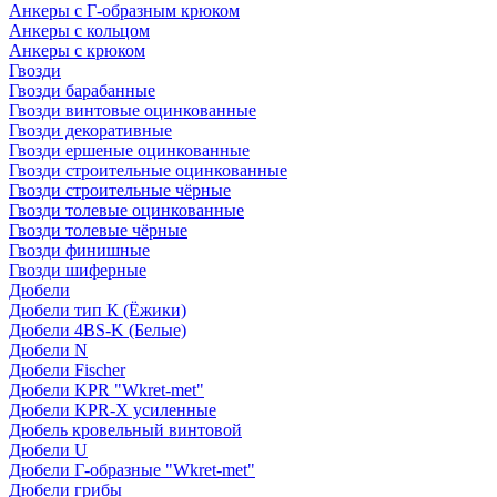
Анкеры с Г-образным крюком
Анкеры с кольцом
Анкеры с крюком
Гвозди
Гвозди барабанные
Гвозди винтовые оцинкованные
Гвозди декоративные
Гвозди ершеные оцинкованные
Гвозди строительные оцинкованные
Гвозди строительные чёрные
Гвозди толевые оцинкованные
Гвозди толевые чёрные
Гвозди финишные
Гвозди шиферные
Дюбели
Дюбели тип К (Ёжики)
Дюбели 4BS-K (Белые)
Дюбели N
Дюбели Fischer
Дюбели KPR "Wkret-met"
Дюбели KPR-Х усиленные
Дюбель кровельный винтовой
Дюбели U
Дюбели Г-образные "Wkret-met"
Дюбели грибы