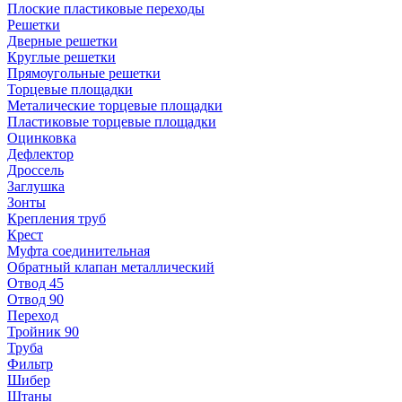
Плоские пластиковые переходы
Решетки
Дверные решетки
Круглые решетки
Прямоугольные решетки
Торцевые площадки
Металические торцевые площадки
Пластиковые торцевые площадки
Оцинковка
Дефлектор
Дроссель
Заглушка
Зонты
Крепления труб
Крест
Муфта соединительная
Обратный клапан металлический
Отвод 45
Отвод 90
Переход
Тройник 90
Труба
Фильтр
Шибер
Штаны