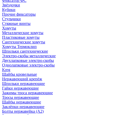
Фиксатор ФС
Звёздочки
Кубики
Прочие фиксаторы
Стульчики
Стяжные винты
Хомуты
Металлические хомуты
Пластиковые хомуты
Сантехнические хомуты
Хомуты Термоклип
Шпильки сантехнические
Электро-скобы металлические
Двухлапковые электро-скобы
Однолапковые электро-скобы
Kreg
Шайбы кровельные
Нержавеющий крепёж
Шпильки нержавеющие
Гайки нержавеющие
Зажимы троса нержавеющие
Тросы нержавеющие
Шайбы нержавеющие
Заклёпки нержавеющие
Болты нержавейка (А2)