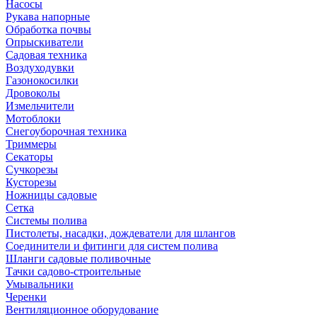
Насосы
Рукава напорные
Обработка почвы
Опрыскиватели
Садовая техника
Воздуходувки
Газонокосилки
Дровоколы
Измельчители
Мотоблоки
Снегоуборочная техника
Триммеры
Секаторы
Сучкорезы
Кусторезы
Ножницы садовые
Сетка
Системы полива
Пистолеты, насадки, дождеватели для шлангов
Соединители и фитинги для систем полива
Шланги садовые поливочные
Тачки садово-строительные
Умывальники
Черенки
Вентиляционное оборудование