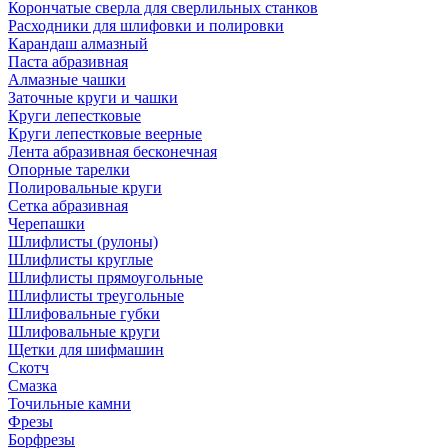
Корончатые сверла для сверлильных станков
Расходники для шлифовки и полировки
Карандаш алмазный
Паста абразивная
Алмазные чашки
Заточные круги и чашки
Круги лепестковые
Круги лепестковые веерные
Лента абразивная бесконечная
Опорные тарелки
Полировальные круги
Сетка абразивная
Черепашки
Шлифлисты (рулоны)
Шлифлисты круглые
Шлифлисты прямоугольные
Шлифлисты треугольные
Шлифовальные губки
Шлифовальные круги
Щетки для шифмашин
Скотч
Смазка
Точильные камни
Фрезы
Борфрезы