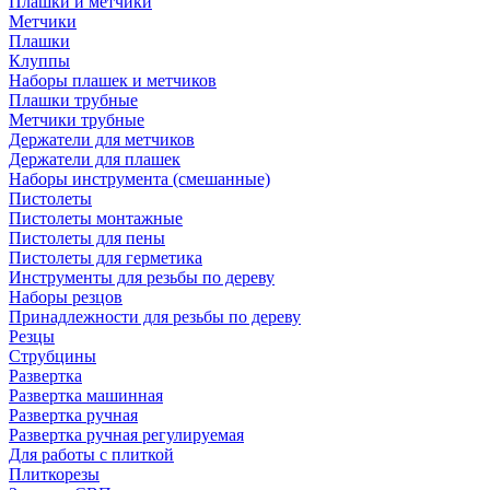
Плашки и метчики
Метчики
Плашки
Клуппы
Наборы плашек и метчиков
Плашки трубные
Метчики трубные
Держатели для метчиков
Держатели для плашек
Наборы инструмента (смешанные)
Пистолеты
Пистолеты монтажные
Пистолеты для пены
Пистолеты для герметика
Инструменты для резьбы по дереву
Наборы резцов
Принадлежности для резьбы по дереву
Резцы
Струбцины
Развертка
Развертка машинная
Развертка ручная
Развертка ручная регулируемая
Для работы с плиткой
Плиткорезы