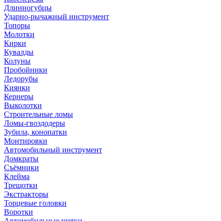
Длинногубцы
Ударно-рычажный инструмент
Топоры
Молотки
Кирки
Кувалды
Колуны
Пробойники
Ледорубы
Киянки
Кернеры
Выколотки
Строительные ломы
Ломы-гвоздодеры
Зубила, конопатки
Монтировки
Автомобильный инструмент
Домкраты
Съёмники
Клейма
Трещотки
Экстракторы
Торцевые головки
Воротки
Автомобильные щетки