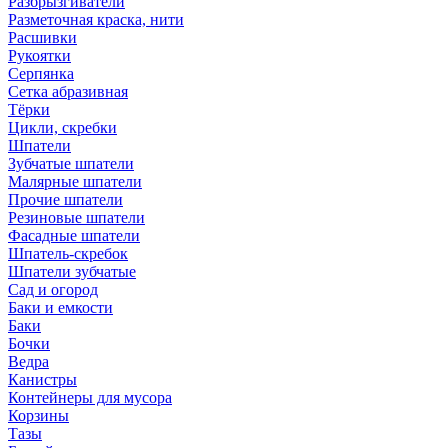
Разбрызгиватели
Разметочная краска, нити
Расшивки
Рукоятки
Серпянка
Сетка абразивная
Тёрки
Цикли, скребки
Шпатели
Зубчатые шпатели
Малярные шпатели
Прочие шпатели
Резиновые шпатели
Фасадные шпатели
Шпатель-скребок
Шпатели зубчатые
Сад и огород
Баки и емкости
Баки
Бочки
Ведра
Канистры
Контейнеры для мусора
Корзины
Тазы