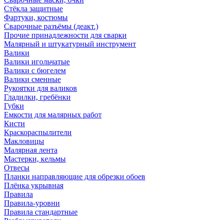
Стёкла защитные
Фартуки, костюмы
Сварочные разъёмы (деакт.)
Прочие принадлежности для сварки
Малярный и штукатурный инструмент
Валики
Валики игольчатые
Валики с бюгелем
Валики сменные
Рукоятки для валиков
Гладилки, гребёнки
Губки
Емкости для малярных работ
Кисти
Краскораспылители
Макловицы
Малярная лента
Мастерки, кельмы
Отвесы
Планки направляющие для обрезки обоев
Плёнка укрывная
Правила
Правила-уровни
Правила стандартные