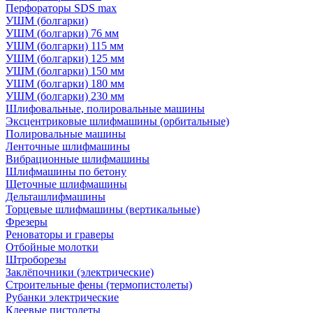
Перфораторы SDS max
УШМ (болгарки)
УШМ (болгарки) 76 мм
УШМ (болгарки) 115 мм
УШМ (болгарки) 125 мм
УШМ (болгарки) 150 мм
УШМ (болгарки) 180 мм
УШМ (болгарки) 230 мм
Шлифовальные, полировальные машины
Эксцентриковые шлифмашины (орбитальные)
Полировальные машины
Ленточные шлифмашины
Вибрационные шлифмашины
Шлифмашины по бетону
Щеточные шлифмашины
Дельташлифмашины
Торцевые шлифмашины (вертикальные)
Фрезеры
Реноваторы и граверы
Отбойные молотки
Штроборезы
Заклёпочники (электрические)
Строительные фены (термопистолеты)
Рубанки электрические
Клеевые пистолеты