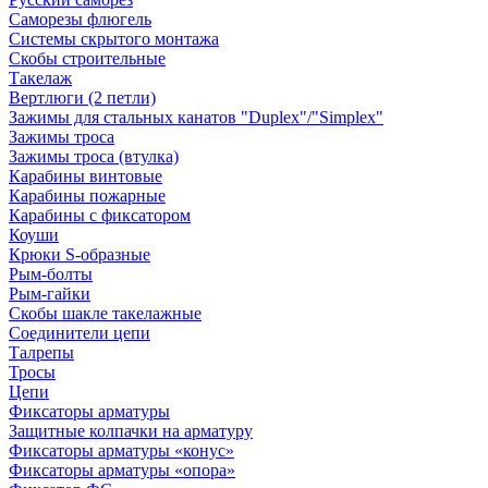
Саморезы флюгель
Системы скрытого монтажа
Скобы строительные
Такелаж
Вертлюги (2 петли)
Зажимы для стальных канатов "Duplex"/"Simplex"
Зажимы троса
Зажимы троса (втулка)
Карабины винтовые
Карабины пожарные
Карабины с фиксатором
Коуши
Крюки S-образные
Рым-болты
Рым-гайки
Скобы шакле такелажные
Соединители цепи
Талрепы
Тросы
Цепи
Фиксаторы арматуры
Защитные колпачки на арматуру
Фиксаторы арматуры «конус»
Фиксаторы арматуры «опора»