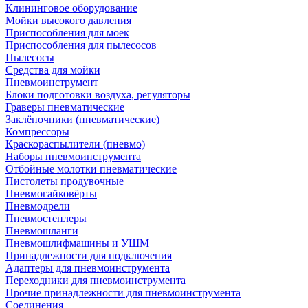
Клининговое оборудование
Мойки высокого давления
Приспособления для моек
Приспособления для пылесосов
Пылесосы
Средства для мойки
Пневмоинструмент
Блоки подготовки воздуха, регуляторы
Граверы пневматические
Заклёпочники (пневматические)
Компрессоры
Краскораспылители (пневмо)
Наборы пневмоинструмента
Отбойные молотки пневматические
Пистолеты продувочные
Пневмогайковёрты
Пневмодрели
Пневмостеплеры
Пневмошланги
Пневмошлифмашины и УШМ
Принадлежности для подключения
Адаптеры для пневмоинструмента
Переходники для пневмоинструмента
Прочие принадлежности для пневмоинструмента
Соединения