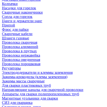
Колпачки
Насадки для горелок
Сварочные наконечники
Сопла для горелок
Цанги и держатели цанг
Припой
Флюс для пайки
Сварочные кабели
Шланги газовые
Проволока сварочная
Проволока алюминий
Проволока в прутках
Проволока нержавейка
Проволока омедненная
Проволока порошковая
Регуляторы
Электрододержатели и клеммы заземления
Зажимы-крокодилы (клемы заземления)
Зажимы массы сварочные
Для сварки пластиковых труб
Направляющие каналы для сварочной проволоки
Аппараты для сварки полипропиленовых труб
Магнитные угольники для сварки
СИЗ для сварщика
Сварочные маски, очки