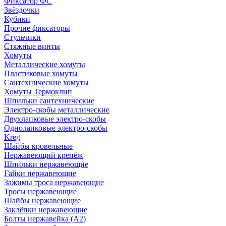
Фиксатор ФС
Звёздочки
Кубики
Прочие фиксаторы
Стульчики
Стяжные винты
Хомуты
Металлические хомуты
Пластиковые хомуты
Сантехнические хомуты
Хомуты Термоклип
Шпильки сантехнические
Электро-скобы металлические
Двухлапковые электро-скобы
Однолапковые электро-скобы
Kreg
Шайбы кровельные
Нержавеющий крепёж
Шпильки нержавеющие
Гайки нержавеющие
Зажимы троса нержавеющие
Тросы нержавеющие
Шайбы нержавеющие
Заклёпки нержавеющие
Болты нержавейка (А2)