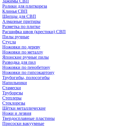
Зажимы СВП
Ролики для плиткореза
Клинья СВП
Щипцы для СВП
Алмазные притиры
Разметка по плитке
Расшифка швов (крестики) СВП
Пилы ручные
Стусла
Ножовки по дереву
Ножовки по металлу
Японские ручные пилы
Разводка для пил
Ножовки по пенобетону
Ножовки по гипсокартону
Трубогибы, полосогибы
Напильники
Стамески
Труборезы
Степлеры
Стеклорезы
Щётки металлические
Ножи и лезвия
Твердосплавные пластины
Присоски вакуумные