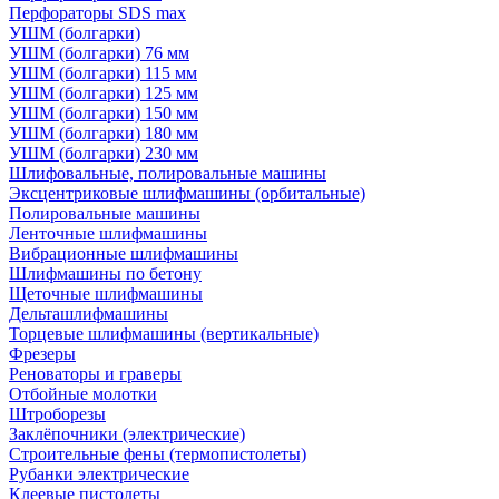
Перфораторы SDS max
УШМ (болгарки)
УШМ (болгарки) 76 мм
УШМ (болгарки) 115 мм
УШМ (болгарки) 125 мм
УШМ (болгарки) 150 мм
УШМ (болгарки) 180 мм
УШМ (болгарки) 230 мм
Шлифовальные, полировальные машины
Эксцентриковые шлифмашины (орбитальные)
Полировальные машины
Ленточные шлифмашины
Вибрационные шлифмашины
Шлифмашины по бетону
Щеточные шлифмашины
Дельташлифмашины
Торцевые шлифмашины (вертикальные)
Фрезеры
Реноваторы и граверы
Отбойные молотки
Штроборезы
Заклёпочники (электрические)
Строительные фены (термопистолеты)
Рубанки электрические
Клеевые пистолеты