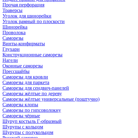
Прочая перфорация
Траверсы
Уголок для шинорейки
Уголок рамный по плоскости
Шинорейка
Проволока
Саморезы
Винты-конфирматы
Глухари
Конструкционные саморезы
Нагели
Оконные саморезы
Прессшайбы
Саморезы для кровли
Саморезы для паркета
Саморезы для сендвич-панелей
Саморезы жёлтые по дереву
Саморезы жёлтые универсальные (поштучно)
Саморезы клопы
Саморезы по гипсоволокну
Саморезы чёрные
Шуруп костыль Г-образный
Шурупы с кольцом
Шурупы с полукольцом
Русский саморез