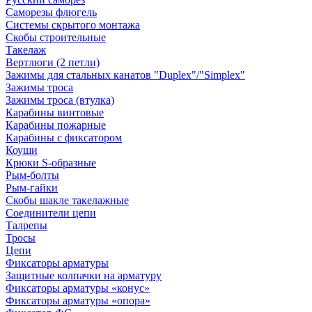
Саморезы флюгель
Системы скрытого монтажа
Скобы строительные
Такелаж
Вертлюги (2 петли)
Зажимы для стальных канатов "Duplex"/"Simplex"
Зажимы троса
Зажимы троса (втулка)
Карабины винтовые
Карабины пожарные
Карабины с фиксатором
Коуши
Крюки S-образные
Рым-болты
Рым-гайки
Скобы шакле такелажные
Соединители цепи
Талрепы
Тросы
Цепи
Фиксаторы арматуры
Защитные колпачки на арматуру
Фиксаторы арматуры «конус»
Фиксаторы арматуры «опора»