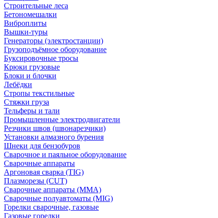
Строительные леса
Бетономешалки
Виброплиты
Вышки-туры
Генераторы (электростанции)
Грузоподъёмное оборудование
Буксировочные тросы
Крюки грузовые
Блоки и блочки
Лебёдки
Стропы текстильные
Стяжки груза
Тельферы и тали
Промышленные электродвигатели
Резчики швов (швонарезчики)
Установки алмазного бурения
Шнеки для бензобуров
Сварочное и паяльное оборудование
Сварочные аппараты
Аргоновая сварка (TIG)
Плазморезы (CUT)
Сварочные аппараты (MMA)
Сварочные полуавтоматы (MIG)
Горелки сварочные, газовые
Газовые горелки