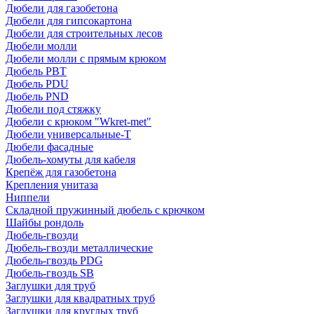
Дюбели для газобетона
Дюбели для гипсокартона
Дюбели для строительных лесов
Дюбели молли
Дюбели молли с прямым крюком
Дюбель PBT
Дюбель PDU
Дюбель PND
Дюбели под стяжку
Дюбели с крюком "Wkret-met"
Дюбели универсальные-Т
Дюбели фасадные
Дюбель-хомуты для кабеля
Крепёж для газобетона
Крепления унитаза
Ниппели
Складной пружинный дюбель с крючком
Шайбы рондоль
Дюбель-гвозди
Дюбель-гвозди металлические
Дюбель-гвоздь PDG
Дюбель-гвоздь SB
Заглушки для труб
Заглушки для квадратных труб
Заглушки для круглых труб