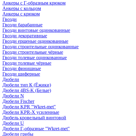
Анкеры с Г-образным крюком
Анкеры с кольцом
Анкеры с крюком
Гвозди
Гвозди барабанные
Гвозди винтовые оцинкованные
Гвозди декоративные
Гвозди ершеные оцинкованные
Гвозди строительные оцинкованные
Гвозди строительные чёрные
Гвозди толевые оцинкованные
Гвозди толевые чёрные
Гвозди финишные
Гвозди шиферные
Дюбели
Дюбели тип К (Ёжики)
Дюбели 4BS-K (Белые)
Дюбели N
Дюбели Fischer
Дюбели KPR "Wkret-met"
Дюбели KPR-Х усиленные
Дюбель кровельный винтовой
Дюбели U
Дюбели Г-образные "Wkret-met"
Дюбели грибы