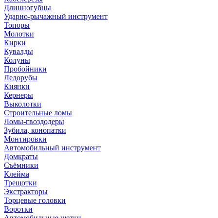
Длинногубцы
Ударно-рычажный инструмент
Топоры
Молотки
Кирки
Кувалды
Колуны
Пробойники
Ледорубы
Киянки
Кернеры
Выколотки
Строительные ломы
Ломы-гвоздодеры
Зубила, конопатки
Монтировки
Автомобильный инструмент
Домкраты
Съёмники
Клейма
Трещотки
Экстракторы
Торцевые головки
Воротки
Автомобильные щетки