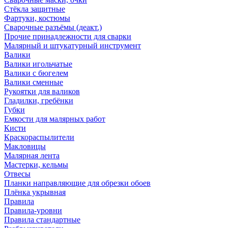
Стёкла защитные
Фартуки, костюмы
Сварочные разъёмы (деакт.)
Прочие принадлежности для сварки
Малярный и штукатурный инструмент
Валики
Валики игольчатые
Валики с бюгелем
Валики сменные
Рукоятки для валиков
Гладилки, гребёнки
Губки
Емкости для малярных работ
Кисти
Краскораспылители
Макловицы
Малярная лента
Мастерки, кельмы
Отвесы
Планки направляющие для обрезки обоев
Плёнка укрывная
Правила
Правила-уровни
Правила стандартные