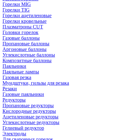
Горелки MIG
Горелки TIG
Горелки ацетиленовые
Горелки кровельные
Плазматроны CUT
Головки горелок
Газовые баллоны
Пропановые баллоны
Аргоновые баллоны
Углекислотные баллоны
Композитные баллоны
Паяльники
Паяльные лампы
Газовая резка
Мундштуки, гильзы для резака
Резаки
Газовые паяльники
Редукторы
Пропановые редукторы
Кислородные редукторы
Ацетиленовые редукторы
Углекислотные редукторы
Гелиевый редуктор
Электроды
Для сварочных горелок