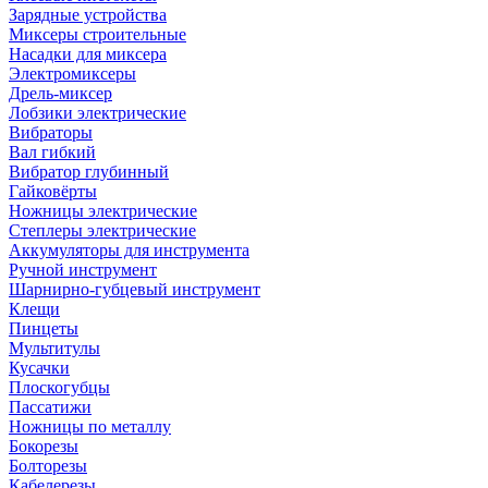
Зарядные устройства
Миксеры строительные
Насадки для миксера
Электромиксеры
Дрель-миксер
Лобзики электрические
Вибраторы
Вал гибкий
Вибратор глубинный
Гайковёрты
Ножницы электрические
Степлеры электрические
Аккумуляторы для инструмента
Ручной инструмент
Шарнирно-губцевый инструмент
Клещи
Пинцеты
Мультитулы
Кусачки
Плоскогубцы
Пассатижи
Ножницы по металлу
Бокорезы
Болторезы
Кабелерезы