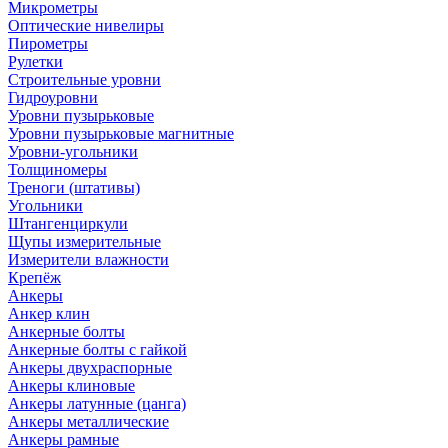
Микрометры
Оптические нивелиры
Пирометры
Рулетки
Строительные уровни
Гидроуровни
Уровни пузырьковые
Уровни пузырьковые магнитные
Уровни-угольники
Толщиномеры
Треноги (штативы)
Угольники
Штангенциркули
Щупы измерительные
Измерители влажности
Крепёж
Анкеры
Анкер клин
Анкерные болты
Анкерные болты с гайкой
Анкеры двухраспорные
Анкеры клиновые
Анкеры латунные (цанга)
Анкеры металлические
Анкеры рамные