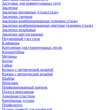
Заглушки для прямоугольных труб
Заклепки
Заклепки вытяжные (сталь/сталь)
Заклепки гаечные
Заклепки комбинированные (алюмин./сталь)
Заклепки комбинированные цветные (алюмин./сталь)
Заклепки резьбовые
Заклепки шестигранные
Пружинный узел сила
Кляймеры
Крепления для строительных лесов
Кронштейны
Метрика
Болты
Гайки
Кольцо с метрической резьбой
Крюки с метрической резьбой
Шайбы
Шпильки
Перфорированный крепеж
Полоса монтажная
Анкерная пластина
Крепёжные уголки
Перфолента
Подвес прямой для профилей