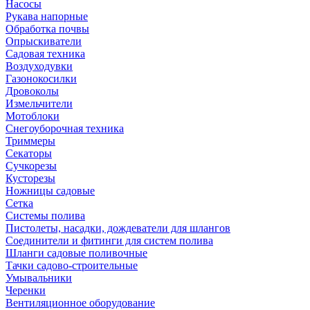
Насосы
Рукава напорные
Обработка почвы
Опрыскиватели
Садовая техника
Воздуходувки
Газонокосилки
Дровоколы
Измельчители
Мотоблоки
Снегоуборочная техника
Триммеры
Секаторы
Сучкорезы
Кусторезы
Ножницы садовые
Сетка
Системы полива
Пистолеты, насадки, дождеватели для шлангов
Соединители и фитинги для систем полива
Шланги садовые поливочные
Тачки садово-строительные
Умывальники
Черенки
Вентиляционное оборудование