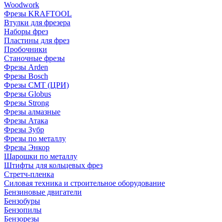
Woodwork
Фрезы KRAFTOOL
Втулки для фрезера
Наборы фрез
Пластины для фрез
Пробочники
Станочные фрезы
Фрезы Arden
Фрезы Bosch
Фрезы CMT (ЦРИ)
Фрезы Globus
Фрезы Strong
Фрезы алмазные
Фрезы Атака
Фрезы Зубр
Фрезы по металлу
Фрезы Энкор
Шарошки по металлу
Штифты для кольцевых фрез
Стретч-пленка
Силовая техника и строительное оборудование
Бензиновые двигатели
Бензобуры
Бензопилы
Бензорезы