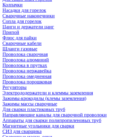
Колпачки
Насадки для горелок
Сварочные наконечники
Сопла для горелок
Цанги и держатели цанг
Припой
Флюс для пайки
Сварочные кабели
Шланги газовые
Проволока сварочная
Проволока алюминий
Проволока в прутках
Проволока нержавейка
Проволока омедненная
Проволока порошковая
Регуляторы
Электрододержатели и клеммы заземления
Зажимы-крокодилы (клемы заземления)
Зажимы массы сварочные
Для сварки пластиковых труб
Направляющие каналы для сварочной проволоки
Аппараты для сварки полипропиленовых труб
Магнитные угольники для сварки
СИЗ для сварщика
Сварочные маски, очки