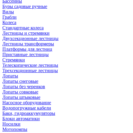
Бассейны
Буры садовые ручные
Вилы
Грабли
Колеса
Стандартные колеса
Лестницы и стремянки
Двухсекционные лестницы
Лестницы трансформеры
Платформы для лестниц
Приставные лестницы
Стремянки
Телескопические лестницы
Трехсекционные лестницы
Лопаты
Лопаты снеговые
Лопаты без черенков
Лопаты совковые
Лопаты штыковые
Насосное оборудование
Водопогружные кабели
Баки, гидроаккумуляторы
Блоки автоматики
Носилки
Мотопомпы