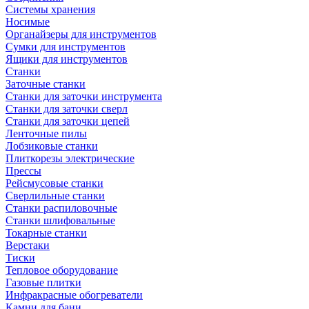
Системы хранения
Носимые
Органайзеры для инструментов
Сумки для инструментов
Ящики для инструментов
Станки
Заточные станки
Станки для заточки инструмента
Станки для заточки сверл
Станки для заточки цепей
Ленточные пилы
Лобзиковые станки
Плиткорезы электрические
Прессы
Рейсмусовые станки
Сверлильные станки
Станки распиловочные
Станки шлифовальные
Токарные станки
Верстаки
Тиски
Тепловое оборудование
Газовые плитки
Инфракрасные обогреватели
Камни для бани