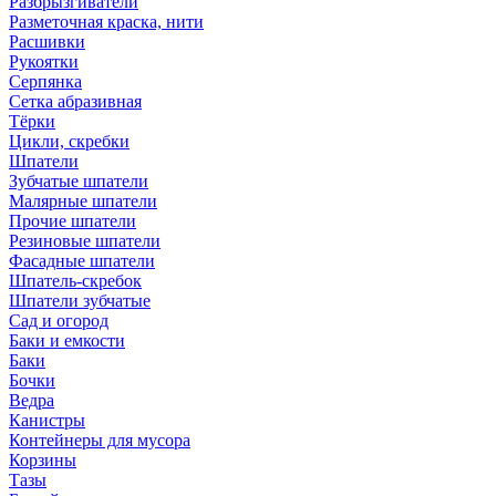
Разбрызгиватели
Разметочная краска, нити
Расшивки
Рукоятки
Серпянка
Сетка абразивная
Тёрки
Цикли, скребки
Шпатели
Зубчатые шпатели
Малярные шпатели
Прочие шпатели
Резиновые шпатели
Фасадные шпатели
Шпатель-скребок
Шпатели зубчатые
Сад и огород
Баки и емкости
Баки
Бочки
Ведра
Канистры
Контейнеры для мусора
Корзины
Тазы