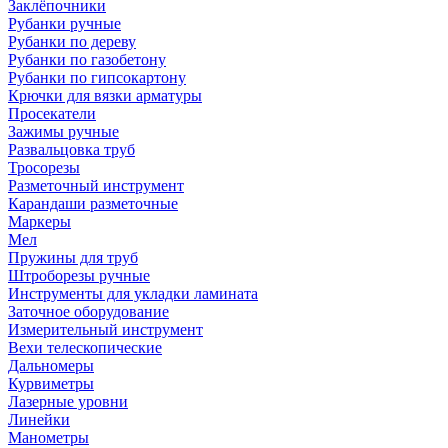
Заклёпочники
Рубанки ручные
Рубанки по дереву
Рубанки по газобетону
Рубанки по гипсокартону
Крючки для вязки арматуры
Просекатели
Зажимы ручные
Развальцовка труб
Тросорезы
Разметочный инструмент
Карандаши разметочные
Маркеры
Мел
Пружины для труб
Штроборезы ручные
Инструменты для укладки ламината
Заточное оборудование
Измерительный инструмент
Вехи телескопические
Дальномеры
Курвиметры
Лазерные уровни
Линейки
Манометры