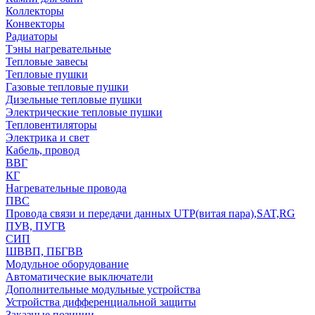
Коллекторы
Конвекторы
Радиаторы
Тэны нагревательные
Тепловые завесы
Тепловые пушки
Газовые тепловые пушки
Дизельные тепловые пушки
Электрические тепловые пушки
Тепловентиляторы
Электрика и свет
Кабель, провод
ВВГ
КГ
Нагревательные провода
ПВС
Провода связи и передачи данных UTP(витая пара),SAT,RG
ПУВ, ПУГВ
СИП
ШВВП, ПБГВВ
Модульное оборудование
Автоматические выключатели
Дополнительные модульные устройства
Устройства дифференциальной защиты
Заказные позиции