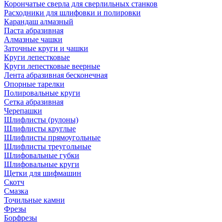
Корончатые сверла для сверлильных станков
Расходники для шлифовки и полировки
Карандаш алмазный
Паста абразивная
Алмазные чашки
Заточные круги и чашки
Круги лепестковые
Круги лепестковые веерные
Лента абразивная бесконечная
Опорные тарелки
Полировальные круги
Сетка абразивная
Черепашки
Шлифлисты (рулоны)
Шлифлисты круглые
Шлифлисты прямоугольные
Шлифлисты треугольные
Шлифовальные губки
Шлифовальные круги
Щетки для шифмашин
Скотч
Смазка
Точильные камни
Фрезы
Борфрезы