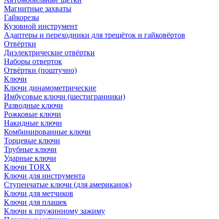
Магнитные захваты
Гайкорезы
Кузовной инструмент
Адаптеры и переходники для трещёток и гайковёртов
Отвёртки
Диэлектрические отвёртки
Наборы отверток
Отвёртки (поштучно)
Ключи
Ключи динамометрические
Имбусовые ключи (шестигранники)
Разводные ключи
Рожковые ключи
Накидные ключи
Комбинированные ключи
Торцевые ключи
Трубные ключи
Ударные ключи
Ключи TORX
Ключи для инструмента
Ступенчатые ключи (для американок)
Ключи для метчиков
Ключи для плашек
Ключи к пружинному зажиму