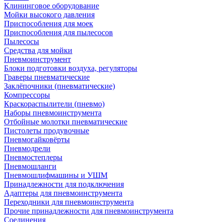
Клининговое оборудование
Мойки высокого давления
Приспособления для моек
Приспособления для пылесосов
Пылесосы
Средства для мойки
Пневмоинструмент
Блоки подготовки воздуха, регуляторы
Граверы пневматические
Заклёпочники (пневматические)
Компрессоры
Краскораспылители (пневмо)
Наборы пневмоинструмента
Отбойные молотки пневматические
Пистолеты продувочные
Пневмогайковёрты
Пневмодрели
Пневмостеплеры
Пневмошланги
Пневмошлифмашины и УШМ
Принадлежности для подключения
Адаптеры для пневмоинструмента
Переходники для пневмоинструмента
Прочие принадлежности для пневмоинструмента
Соединения