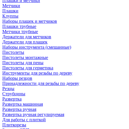
Плашки и метчики
Метчики
Плашки
Клуппы
Наборы плашек и метчиков
Плашки трубные
Метчики трубные
Держатели для метчиков
Держатели для плашек
Наборы инструмента (смешанные)
Пистолеты
Пистолеты монтажные
Пистолеты для пены
Пистолеты для герметика
Инструменты для резьбы по дереву
Наборы резцов
Принадлежности для резьбы по дереву
Резцы
Струбцины
Развертка
Развертка машинная
Развертка ручная
Развертка ручная регулируемая
Для работы с плиткой
Плиткорезы