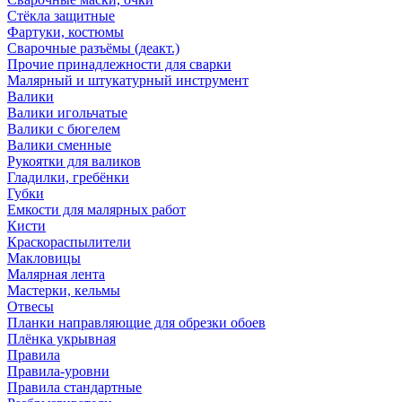
Стёкла защитные
Фартуки, костюмы
Сварочные разъёмы (деакт.)
Прочие принадлежности для сварки
Малярный и штукатурный инструмент
Валики
Валики игольчатые
Валики с бюгелем
Валики сменные
Рукоятки для валиков
Гладилки, гребёнки
Губки
Емкости для малярных работ
Кисти
Краскораспылители
Макловицы
Малярная лента
Мастерки, кельмы
Отвесы
Планки направляющие для обрезки обоев
Плёнка укрывная
Правила
Правила-уровни
Правила стандартные