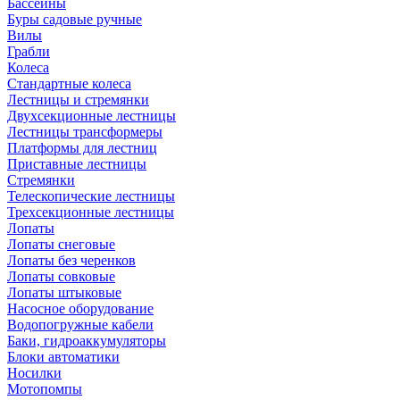
Бассейны
Буры садовые ручные
Вилы
Грабли
Колеса
Стандартные колеса
Лестницы и стремянки
Двухсекционные лестницы
Лестницы трансформеры
Платформы для лестниц
Приставные лестницы
Стремянки
Телескопические лестницы
Трехсекционные лестницы
Лопаты
Лопаты снеговые
Лопаты без черенков
Лопаты совковые
Лопаты штыковые
Насосное оборудование
Водопогружные кабели
Баки, гидроаккумуляторы
Блоки автоматики
Носилки
Мотопомпы