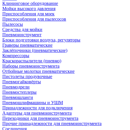
Клининговое оборудование
Мойки высокого давления
Приспособления для моек
Приспособления для пылесосов
Пылесосы
Средства для мойки
Пневмоинструмент
Блоки подготовки воздуха, регуляторы
Граверы пневматические
Заклёпочники (пневматические)
Компрессоры
Краскораспылители (пневмо)
Наборы пневмоинструмента
Отбойные молотки пневматические
Пистолеты продувочные
Пневмогайковёрты
Пневмодрели
Пневмостеплеры
Пневмошланги
Пневмошлифмашины и УШМ
Принадлежности для подключения
Адаптеры для пневмоинструмента
Переходники для пневмоинструмента
Прочие принадлежности для пневмоинструмента
Соединения