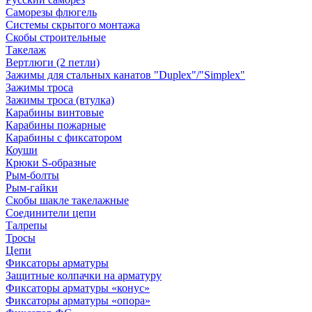
Саморезы флюгель
Системы скрытого монтажа
Скобы строительные
Такелаж
Вертлюги (2 петли)
Зажимы для стальных канатов "Duplex"/"Simplex"
Зажимы троса
Зажимы троса (втулка)
Карабины винтовые
Карабины пожарные
Карабины с фиксатором
Коуши
Крюки S-образные
Рым-болты
Рым-гайки
Скобы шакле такелажные
Соединители цепи
Талрепы
Тросы
Цепи
Фиксаторы арматуры
Защитные колпачки на арматуру
Фиксаторы арматуры «конус»
Фиксаторы арматуры «опора»