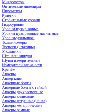
Микрометры
Оптические нивелиры
Пирометры
Рулетки
Строительные уровни
Гидроуровни
Уровни пузырьковые
Уровни пузырьковые магнитные
Уровни-угольники
Толщиномеры
Треноги (штативы)
Угольники
Штангенциркули
Щупы измерительные
Измерители влажности
Крепёж
Анкеры
Анкер клин
Анкерные болты
Анкерные болты с гайкой
Анкеры двухраспорные
Анкеры клиновые
Анкеры латунные (цанга)
Анкеры металлические
Анкеры рамные