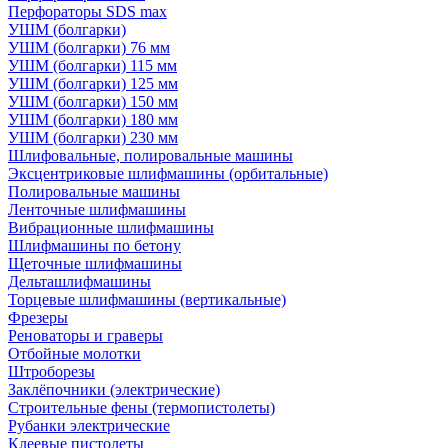
Перфораторы SDS max
УШМ (болгарки)
УШМ (болгарки) 76 мм
УШМ (болгарки) 115 мм
УШМ (болгарки) 125 мм
УШМ (болгарки) 150 мм
УШМ (болгарки) 180 мм
УШМ (болгарки) 230 мм
Шлифовальные, полировальные машины
Эксцентриковые шлифмашины (орбитальные)
Полировальные машины
Ленточные шлифмашины
Вибрационные шлифмашины
Шлифмашины по бетону
Щеточные шлифмашины
Дельташлифмашины
Торцевые шлифмашины (вертикальные)
Фрезеры
Реноваторы и граверы
Отбойные молотки
Штроборезы
Заклёпочники (электрические)
Строительные фены (термопистолеты)
Рубанки электрические
Клеевые пистолеты