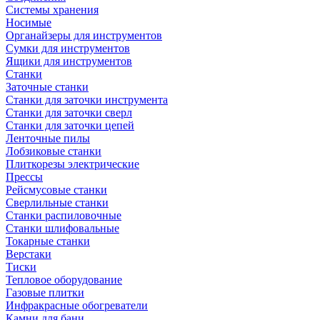
Системы хранения
Носимые
Органайзеры для инструментов
Сумки для инструментов
Ящики для инструментов
Станки
Заточные станки
Станки для заточки инструмента
Станки для заточки сверл
Станки для заточки цепей
Ленточные пилы
Лобзиковые станки
Плиткорезы электрические
Прессы
Рейсмусовые станки
Сверлильные станки
Станки распиловочные
Станки шлифовальные
Токарные станки
Верстаки
Тиски
Тепловое оборудование
Газовые плитки
Инфракрасные обогреватели
Камни для бани