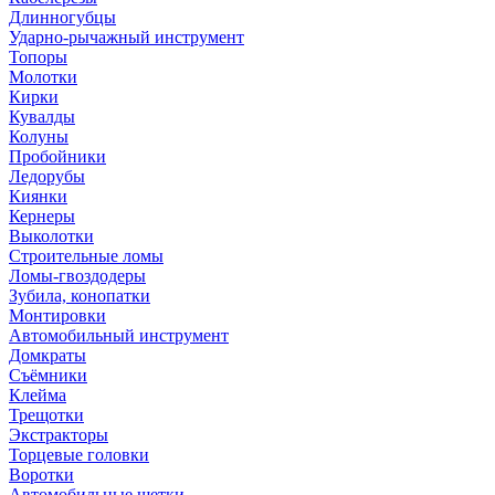
Длинногубцы
Ударно-рычажный инструмент
Топоры
Молотки
Кирки
Кувалды
Колуны
Пробойники
Ледорубы
Киянки
Кернеры
Выколотки
Строительные ломы
Ломы-гвоздодеры
Зубила, конопатки
Монтировки
Автомобильный инструмент
Домкраты
Съёмники
Клейма
Трещотки
Экстракторы
Торцевые головки
Воротки
Автомобильные щетки