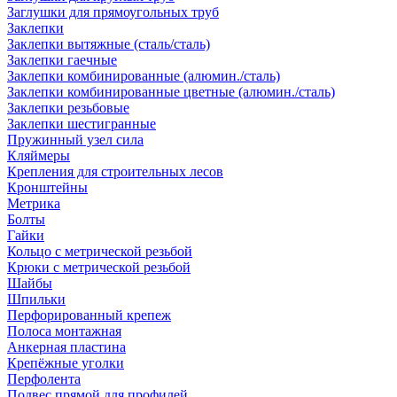
Заглушки для прямоугольных труб
Заклепки
Заклепки вытяжные (сталь/сталь)
Заклепки гаечные
Заклепки комбинированные (алюмин./сталь)
Заклепки комбинированные цветные (алюмин./сталь)
Заклепки резьбовые
Заклепки шестигранные
Пружинный узел сила
Кляймеры
Крепления для строительных лесов
Кронштейны
Метрика
Болты
Гайки
Кольцо с метрической резьбой
Крюки с метрической резьбой
Шайбы
Шпильки
Перфорированный крепеж
Полоса монтажная
Анкерная пластина
Крепёжные уголки
Перфолента
Подвес прямой для профилей