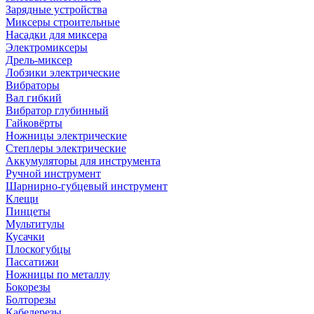
Зарядные устройства
Миксеры строительные
Насадки для миксера
Электромиксеры
Дрель-миксер
Лобзики электрические
Вибраторы
Вал гибкий
Вибратор глубинный
Гайковёрты
Ножницы электрические
Степлеры электрические
Аккумуляторы для инструмента
Ручной инструмент
Шарнирно-губцевый инструмент
Клещи
Пинцеты
Мультитулы
Кусачки
Плоскогубцы
Пассатижи
Ножницы по металлу
Бокорезы
Болторезы
Кабелерезы