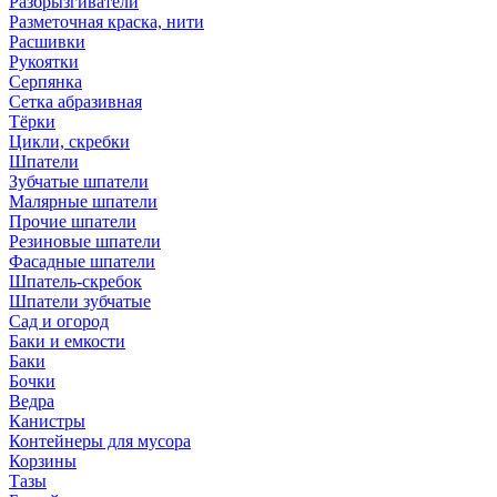
Разбрызгиватели
Разметочная краска, нити
Расшивки
Рукоятки
Серпянка
Сетка абразивная
Тёрки
Цикли, скребки
Шпатели
Зубчатые шпатели
Малярные шпатели
Прочие шпатели
Резиновые шпатели
Фасадные шпатели
Шпатель-скребок
Шпатели зубчатые
Сад и огород
Баки и емкости
Баки
Бочки
Ведра
Канистры
Контейнеры для мусора
Корзины
Тазы