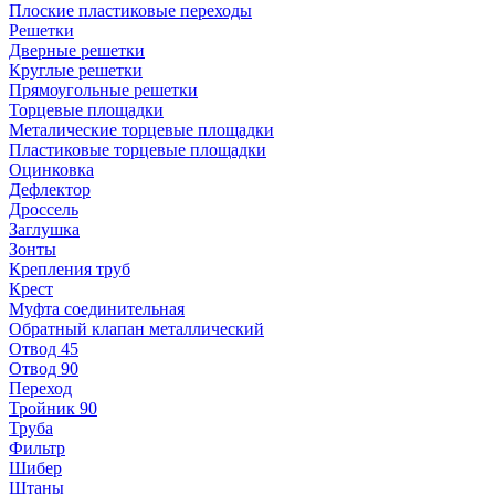
Плоские пластиковые переходы
Решетки
Дверные решетки
Круглые решетки
Прямоугольные решетки
Торцевые площадки
Металические торцевые площадки
Пластиковые торцевые площадки
Оцинковка
Дефлектор
Дроссель
Заглушка
Зонты
Крепления труб
Крест
Муфта соединительная
Обратный клапан металлический
Отвод 45
Отвод 90
Переход
Тройник 90
Труба
Фильтр
Шибер
Штаны