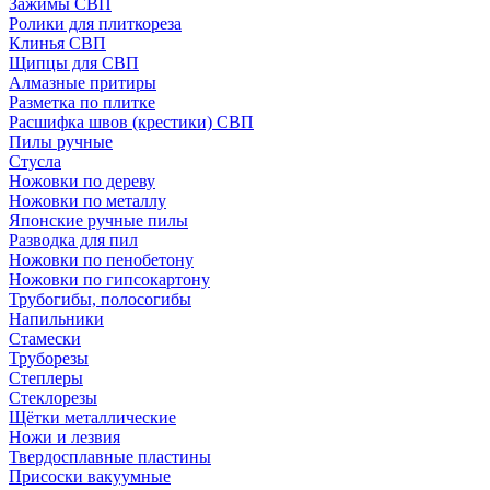
Зажимы СВП
Ролики для плиткореза
Клинья СВП
Щипцы для СВП
Алмазные притиры
Разметка по плитке
Расшифка швов (крестики) СВП
Пилы ручные
Стусла
Ножовки по дереву
Ножовки по металлу
Японские ручные пилы
Разводка для пил
Ножовки по пенобетону
Ножовки по гипсокартону
Трубогибы, полосогибы
Напильники
Стамески
Труборезы
Степлеры
Стеклорезы
Щётки металлические
Ножи и лезвия
Твердосплавные пластины
Присоски вакуумные