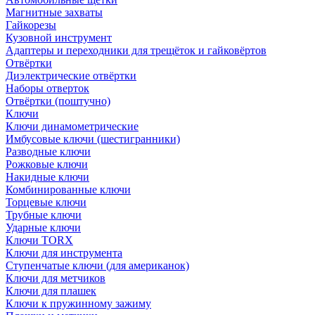
Магнитные захваты
Гайкорезы
Кузовной инструмент
Адаптеры и переходники для трещёток и гайковёртов
Отвёртки
Диэлектрические отвёртки
Наборы отверток
Отвёртки (поштучно)
Ключи
Ключи динамометрические
Имбусовые ключи (шестигранники)
Разводные ключи
Рожковые ключи
Накидные ключи
Комбинированные ключи
Торцевые ключи
Трубные ключи
Ударные ключи
Ключи TORX
Ключи для инструмента
Ступенчатые ключи (для американок)
Ключи для метчиков
Ключи для плашек
Ключи к пружинному зажиму