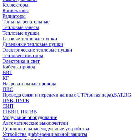
Коллекторы
Конвекторы
Радиаторы
Тэны нагревательные
Тепловые завесы
Тепловые пушки
Газовые тепловые пушки
Дизельные тепловые пушки
Электрические тепловые пушки
Тепловентиляторы
Электрика и свет
Кабель, провод
ВВГ
КГ
Нагревательные провода
ПВС
Провода связи и передачи данных UTP(витая пара),SAT,RG
ПУВ, ПУГВ
СИП
ШВВП, ПБГВВ
Модульное оборудование
Автоматические выключатели
Дополнительные модульные устройства
Устройства дифференциальной защиты
Заказные позиции