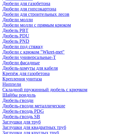
Дюбели для газобетона
Дюбели для гипсокартона
Дюбели для строительных лесов
Дюбели молли
Дюбели молли с прямым крюком
Дюбель PBT
Дюбель PDU
Дюбель PND
Дюбели под стяжку
Дюбели с крюком "Wkret-met"
Дюбели универсальные-Т
Дюбели фасадные
Дюбель-хомуты для кабеля
Крепёж для газобетона
Крепления унитаза
Ниппели
Складной пружинный дюбель с крючком
Шайбы рондоль
Дюбель-гвозди
Дюбель-гвозди металлические
Дюбель-гвоздь PDG
Дюбель-гвоздь SB
Заглушки для труб
Заглушки для квадратных труб
Заглушки для круглых труб