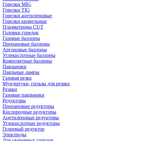
Горелки MIG
Горелки TIG
Горелки ацетиленовые
Горелки кровельные
Плазматроны CUT
Головки горелок
Газовые баллоны
Пропановые баллоны
Аргоновые баллоны
Углекислотные баллоны
Композитные баллоны
Паяльники
Паяльные лампы
Газовая резка
Мундштуки, гильзы для резака
Резаки
Газовые паяльники
Редукторы
Пропановые редукторы
Кислородные редукторы
Ацетиленовые редукторы
Углекислотные редукторы
Гелиевый редуктор
Электроды
Для сварочных горелок