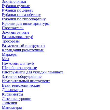
Заклёпочники
Рубанки ручные
Рубанки по дереву
Рубанки по газобетону
Рубанки по гипсокартону
Крючки для вязки арматуры
Просекатели
Зажимы ручные
Развальцовка труб
Тросорезы
Разметочный инструмент
Карандаши разметочные
Маркеры
Мел
Пружины для труб
Штроборезы ручные
Инструменты для укладки ламината
Заточное оборудование
Измерительный инструмент
Вехи телескопические
Дальномеры
Курвиметры
Лазерные уровни
Линейки
Манометры