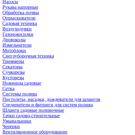
Насосы
Рукава напорные
Обработка почвы
Опрыскиватели
Садовая техника
Воздуходувки
Газонокосилки
Дровоколы
Измельчители
Мотоблоки
Снегоуборочная техника
Триммеры
Секаторы
Сучкорезы
Кусторезы
Ножницы садовые
Сетка
Системы полива
Пистолеты, насадки, дождеватели для шлангов
Соединители и фитинги для систем полива
Шланги садовые поливочные
Тачки садово-строительные
Умывальники
Черенки
Вентиляционное оборудование