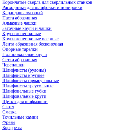
Корончатые сверла для сверлильных станков
Расходники для шлифовки и полировки
Карандаш алмазный
Паста абразивная
Алмазные чашки
Заточные круги и чашки
Круги лепестковые
Круги лепестковые веерные
Лента абразивная бесконечная
Опорные тарелки
Полировальные круги
Сетка абразивная
Черепашки
Шлифлисты (рулоны)
Шлифлисты круглые
Шлифлисты прямоугольные
Шлифлисты треугольные
Шлифовальные губки
Шлифовальные круги
Щетки для шифмашин
Скотч
Смазка
Точильные камни
Фрезы
Борфрезы