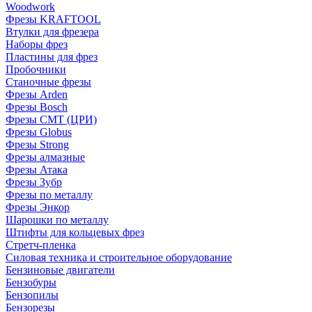
Woodwork
Фрезы KRAFTOOL
Втулки для фрезера
Наборы фрез
Пластины для фрез
Пробочники
Станочные фрезы
Фрезы Arden
Фрезы Bosch
Фрезы CMT (ЦРИ)
Фрезы Globus
Фрезы Strong
Фрезы алмазные
Фрезы Атака
Фрезы Зубр
Фрезы по металлу
Фрезы Энкор
Шарошки по металлу
Штифты для кольцевых фрез
Стретч-пленка
Силовая техника и строительное оборудование
Бензиновые двигатели
Бензобуры
Бензопилы
Бензорезы