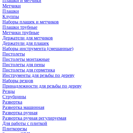
Плашки и метчики
Метчики
Плашки
Клуппы
Наборы плашек и метчиков
Плашки трубные
Метчики трубные
Держатели для метчиков
Держатели для плашек
Наборы инструмента (смешанные)
Пистолеты
Пистолеты монтажные
Пистолеты для пены
Пистолеты для герметика
Инструменты для резьбы по дереву
Наборы резцов
Принадлежности для резьбы по дереву
Резцы
Струбцины
Развертка
Развертка машинная
Развертка ручная
Развертка ручная регулируемая
Для работы с плиткой
Плиткорезы