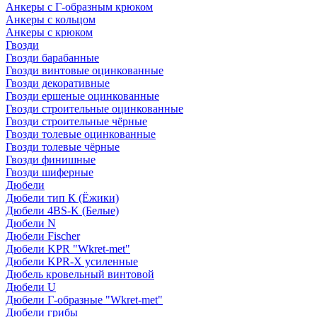
Анкеры с Г-образным крюком
Анкеры с кольцом
Анкеры с крюком
Гвозди
Гвозди барабанные
Гвозди винтовые оцинкованные
Гвозди декоративные
Гвозди ершеные оцинкованные
Гвозди строительные оцинкованные
Гвозди строительные чёрные
Гвозди толевые оцинкованные
Гвозди толевые чёрные
Гвозди финишные
Гвозди шиферные
Дюбели
Дюбели тип К (Ёжики)
Дюбели 4BS-K (Белые)
Дюбели N
Дюбели Fischer
Дюбели KPR "Wkret-met"
Дюбели KPR-Х усиленные
Дюбель кровельный винтовой
Дюбели U
Дюбели Г-образные "Wkret-met"
Дюбели грибы