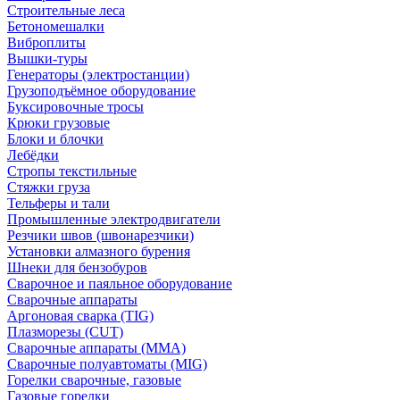
Строительные леса
Бетономешалки
Виброплиты
Вышки-туры
Генераторы (электростанции)
Грузоподъёмное оборудование
Буксировочные тросы
Крюки грузовые
Блоки и блочки
Лебёдки
Стропы текстильные
Стяжки груза
Тельферы и тали
Промышленные электродвигатели
Резчики швов (швонарезчики)
Установки алмазного бурения
Шнеки для бензобуров
Сварочное и паяльное оборудование
Сварочные аппараты
Аргоновая сварка (TIG)
Плазморезы (CUT)
Сварочные аппараты (MMA)
Сварочные полуавтоматы (MIG)
Горелки сварочные, газовые
Газовые горелки