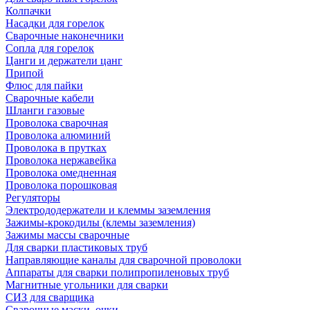
Колпачки
Насадки для горелок
Сварочные наконечники
Сопла для горелок
Цанги и держатели цанг
Припой
Флюс для пайки
Сварочные кабели
Шланги газовые
Проволока сварочная
Проволока алюминий
Проволока в прутках
Проволока нержавейка
Проволока омедненная
Проволока порошковая
Регуляторы
Электрододержатели и клеммы заземления
Зажимы-крокодилы (клемы заземления)
Зажимы массы сварочные
Для сварки пластиковых труб
Направляющие каналы для сварочной проволоки
Аппараты для сварки полипропиленовых труб
Магнитные угольники для сварки
СИЗ для сварщика
Сварочные маски, очки