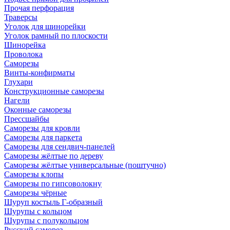
Прочая перфорация
Траверсы
Уголок для шинорейки
Уголок рамный по плоскости
Шинорейка
Проволока
Саморезы
Винты-конфирматы
Глухари
Конструкционные саморезы
Нагели
Оконные саморезы
Прессшайбы
Саморезы для кровли
Саморезы для паркета
Саморезы для сендвич-панелей
Саморезы жёлтые по дереву
Саморезы жёлтые универсальные (поштучно)
Саморезы клопы
Саморезы по гипсоволокну
Саморезы чёрные
Шуруп костыль Г-образный
Шурупы с кольцом
Шурупы с полукольцом
Русский саморез