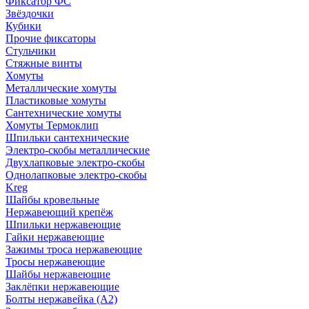
Фиксатор ФС
Звёздочки
Кубики
Прочие фиксаторы
Стульчики
Стяжные винты
Хомуты
Металлические хомуты
Пластиковые хомуты
Сантехнические хомуты
Хомуты Термоклип
Шпильки сантехнические
Электро-скобы металлические
Двухлапковые электро-скобы
Однолапковые электро-скобы
Kreg
Шайбы кровельные
Нержавеющий крепёж
Шпильки нержавеющие
Гайки нержавеющие
Зажимы троса нержавеющие
Тросы нержавеющие
Шайбы нержавеющие
Заклёпки нержавеющие
Болты нержавейка (А2)