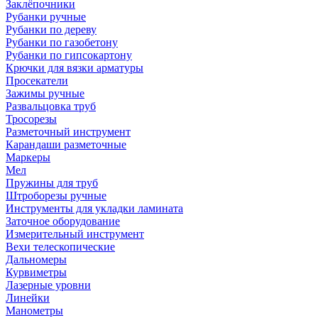
Заклёпочники
Рубанки ручные
Рубанки по дереву
Рубанки по газобетону
Рубанки по гипсокартону
Крючки для вязки арматуры
Просекатели
Зажимы ручные
Развальцовка труб
Тросорезы
Разметочный инструмент
Карандаши разметочные
Маркеры
Мел
Пружины для труб
Штроборезы ручные
Инструменты для укладки ламината
Заточное оборудование
Измерительный инструмент
Вехи телескопические
Дальномеры
Курвиметры
Лазерные уровни
Линейки
Манометры