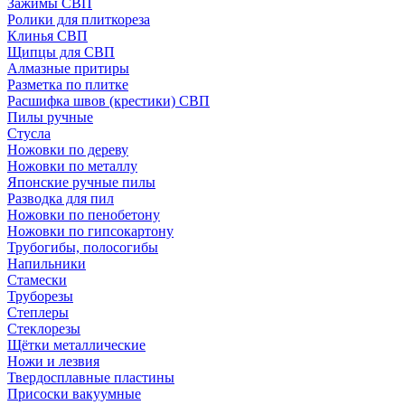
Зажимы СВП
Ролики для плиткореза
Клинья СВП
Щипцы для СВП
Алмазные притиры
Разметка по плитке
Расшифка швов (крестики) СВП
Пилы ручные
Стусла
Ножовки по дереву
Ножовки по металлу
Японские ручные пилы
Разводка для пил
Ножовки по пенобетону
Ножовки по гипсокартону
Трубогибы, полосогибы
Напильники
Стамески
Труборезы
Степлеры
Стеклорезы
Щётки металлические
Ножи и лезвия
Твердосплавные пластины
Присоски вакуумные