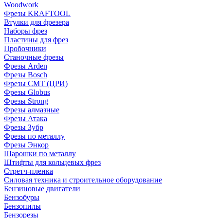
Woodwork
Фрезы KRAFTOOL
Втулки для фрезера
Наборы фрез
Пластины для фрез
Пробочники
Станочные фрезы
Фрезы Arden
Фрезы Bosch
Фрезы CMT (ЦРИ)
Фрезы Globus
Фрезы Strong
Фрезы алмазные
Фрезы Атака
Фрезы Зубр
Фрезы по металлу
Фрезы Энкор
Шарошки по металлу
Штифты для кольцевых фрез
Стретч-пленка
Силовая техника и строительное оборудование
Бензиновые двигатели
Бензобуры
Бензопилы
Бензорезы