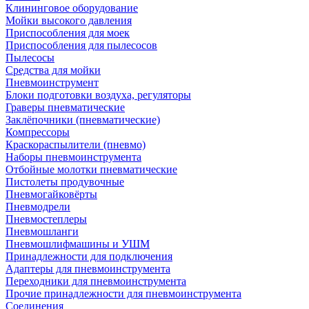
Клининговое оборудование
Мойки высокого давления
Приспособления для моек
Приспособления для пылесосов
Пылесосы
Средства для мойки
Пневмоинструмент
Блоки подготовки воздуха, регуляторы
Граверы пневматические
Заклёпочники (пневматические)
Компрессоры
Краскораспылители (пневмо)
Наборы пневмоинструмента
Отбойные молотки пневматические
Пистолеты продувочные
Пневмогайковёрты
Пневмодрели
Пневмостеплеры
Пневмошланги
Пневмошлифмашины и УШМ
Принадлежности для подключения
Адаптеры для пневмоинструмента
Переходники для пневмоинструмента
Прочие принадлежности для пневмоинструмента
Соединения