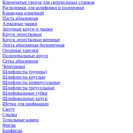
Корончатые сверла для сверлильных станков
Расходники для шлифовки и полировки
Карандаш алмазный
Паста абразивная
Алмазные чашки
Заточные круги и чашки
Круги лепестковые
Круги лепестковые веерные
Лента абразивная бесконечная
Опорные тарелки
Полировальные круги
Сетка абразивная
Черепашки
Шлифлисты (рулоны)
Шлифлисты круглые
Шлифлисты прямоугольные
Шлифлисты треугольные
Шлифовальные губки
Шлифовальные круги
Щетки для шифмашин
Скотч
Смазка
Точильные камни
Фрезы
Борфрезы