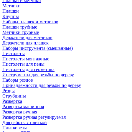
Плашки и метчики
Метчики
Плашки
Клуппы
Наборы плашек и метчиков
Плашки трубные
Метчики трубные
Держатели для метчиков
Держатели для плашек
Наборы инструмента (смешанные)
Пистолеты
Пистолеты монтажные
Пистолеты для пены
Пистолеты для герметика
Инструменты для резьбы по дереву
Наборы резцов
Принадлежности для резьбы по дереву
Резцы
Струбцины
Развертка
Развертка машинная
Развертка ручная
Развертка ручная регулируемая
Для работы с плиткой
Плиткорезы