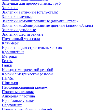
Заглушки для прямоугольных труб
Заклепки
Заклепки вытяжные (сталь/сталь)
Заклепки гаечные
Заклепки комбинированные (алюмин./сталь)
Заклепки комбинированные цветные (алюмин./сталь)
Заклепки резьбовые
Заклепки шестигранные
Пружинный узел сила
Кляймеры
Крепления для строительных лесов
Кронштейны
Метрика
Болты
Гайки
Кольцо с метрической резьбой
Крюки с метрической резьбой
Шайбы
Шпильки
Перфорированный крепеж
Полоса монтажная
Анкерная пластина
Крепёжные уголки
Перфолента
Подвес прямой для профилей