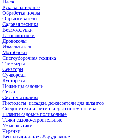
Насосы
Рукава напорные
Обработка почвы
Опрыскиватели
Садовая техника
Воздуходувки
Газонокосилки
Дровоколы
Измельчители
Мотоблоки
Снегоуборочная техника
Триммеры
Секаторы
Сучкорезы
Кусторезы
Ножницы садовые
Сетка
Системы полива
Пистолеты, насадки, дождеватели для шлангов
Соединители и фитинги для систем полива
Шланги садовые поливочные
Тачки садово-строительные
Умывальники
Черенки
Вентиляционное оборудование