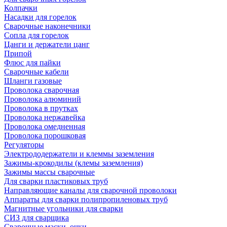
Колпачки
Насадки для горелок
Сварочные наконечники
Сопла для горелок
Цанги и держатели цанг
Припой
Флюс для пайки
Сварочные кабели
Шланги газовые
Проволока сварочная
Проволока алюминий
Проволока в прутках
Проволока нержавейка
Проволока омедненная
Проволока порошковая
Регуляторы
Электрододержатели и клеммы заземления
Зажимы-крокодилы (клемы заземления)
Зажимы массы сварочные
Для сварки пластиковых труб
Направляющие каналы для сварочной проволоки
Аппараты для сварки полипропиленовых труб
Магнитные угольники для сварки
СИЗ для сварщика
Сварочные маски, очки