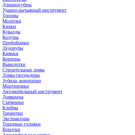
Длинногубцы
Ударно-рычажный инструмент
Топоры
Молотки
Кирки
Кувалды
Колуны
Пробойники
Ледорубы
Киянки
Кернеры
Выколотки
Строительные ломы
Ломы-гвоздодеры
Зубила, конопатки
Монтировки
Автомобильный инструмент
Домкраты
Съёмники
Клейма
Трещотки
Экстракторы
Торцевые головки
Воротки
Автомобильные щетки