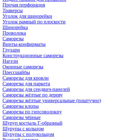
Прочая перфорация
Траверсы
Уголок для шинорейки
Уголок рамный по плоскости
Шинорейка
Проволока
Саморезы
Винты-конфирматы
Глухари
Конструкционные саморезы
Нагели
Оконные саморезы
Прессшайбы
Саморезы для кровли
Саморезы для паркета
Саморезы для сендвич-панелей
Саморезы жёлтые по дереву
Саморезы жёлтые универсальные (поштучно)
Саморезы клопы
Саморезы по гипсоволокну
Саморезы чёрные
Шуруп костыль Г-образный
Шурупы с кольцом
Шурупы с полукольцом
Русский саморез