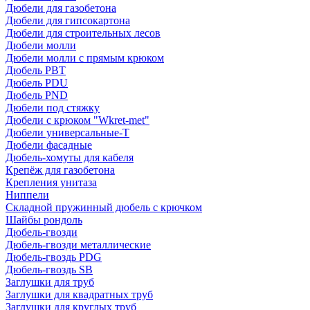
Дюбели для газобетона
Дюбели для гипсокартона
Дюбели для строительных лесов
Дюбели молли
Дюбели молли с прямым крюком
Дюбель PBT
Дюбель PDU
Дюбель PND
Дюбели под стяжку
Дюбели с крюком "Wkret-met"
Дюбели универсальные-Т
Дюбели фасадные
Дюбель-хомуты для кабеля
Крепёж для газобетона
Крепления унитаза
Ниппели
Складной пружинный дюбель с крючком
Шайбы рондоль
Дюбель-гвозди
Дюбель-гвозди металлические
Дюбель-гвоздь PDG
Дюбель-гвоздь SB
Заглушки для труб
Заглушки для квадратных труб
Заглушки для круглых труб