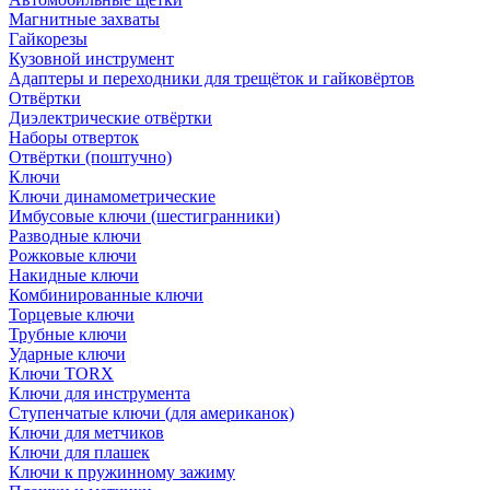
Магнитные захваты
Гайкорезы
Кузовной инструмент
Адаптеры и переходники для трещёток и гайковёртов
Отвёртки
Диэлектрические отвёртки
Наборы отверток
Отвёртки (поштучно)
Ключи
Ключи динамометрические
Имбусовые ключи (шестигранники)
Разводные ключи
Рожковые ключи
Накидные ключи
Комбинированные ключи
Торцевые ключи
Трубные ключи
Ударные ключи
Ключи TORX
Ключи для инструмента
Ступенчатые ключи (для американок)
Ключи для метчиков
Ключи для плашек
Ключи к пружинному зажиму