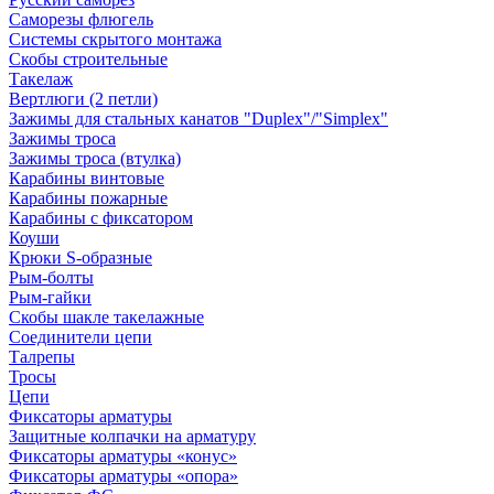
Саморезы флюгель
Системы скрытого монтажа
Скобы строительные
Такелаж
Вертлюги (2 петли)
Зажимы для стальных канатов "Duplex"/"Simplex"
Зажимы троса
Зажимы троса (втулка)
Карабины винтовые
Карабины пожарные
Карабины с фиксатором
Коуши
Крюки S-образные
Рым-болты
Рым-гайки
Скобы шакле такелажные
Соединители цепи
Талрепы
Тросы
Цепи
Фиксаторы арматуры
Защитные колпачки на арматуру
Фиксаторы арматуры «конус»
Фиксаторы арматуры «опора»