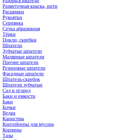
Разбрызгиватели
Разметочная краска, нити
Расшивки
Рукоятки
Серпянка
Сетка абразивная
Тёрки
Цикли, скребки
Шпатели
Зубчатые шпатели
Малярные шпатели
Прочие шпатели
Резиновые шпатели
Фасадные шпатели
Шпатель-скребок
Шпатели зубчатые
Сад и огород
Баки и емкости
Баки
Бочки
Ведра
Канистры
Контейнеры для мусора
Корзины
Тазы