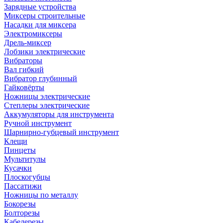
Зарядные устройства
Миксеры строительные
Насадки для миксера
Электромиксеры
Дрель-миксер
Лобзики электрические
Вибраторы
Вал гибкий
Вибратор глубинный
Гайковёрты
Ножницы электрические
Степлеры электрические
Аккумуляторы для инструмента
Ручной инструмент
Шарнирно-губцевый инструмент
Клещи
Пинцеты
Мультитулы
Кусачки
Плоскогубцы
Пассатижи
Ножницы по металлу
Бокорезы
Болторезы
Кабелерезы