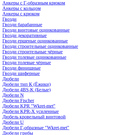
Анкеры с Г-образным крюком
Анкеры с кольцом
Анкеры с крюком
Гвозди
Гвозди барабанные
Гвозди винтовые оцинкованные
Гвозди декоративные
Гвозди ершеные оцинкованные
Гвозди строительные оцинкованные
Гвозди строительные чёрные
Гвозди толевые оцинкованные
Гвозди толевые чёрные
Гвозди финишные
Гвозди шиферные
Дюбели
Дюбели тип К (Ёжики)
Дюбели 4BS-K (Белые)
Дюбели N
Дюбели Fischer
Дюбели KPR "Wkret-met"
Дюбели KPR-Х усиленные
Дюбель кровельный винтовой
Дюбели U
Дюбели Г-образные "Wkret-met"
Дюбели грибы