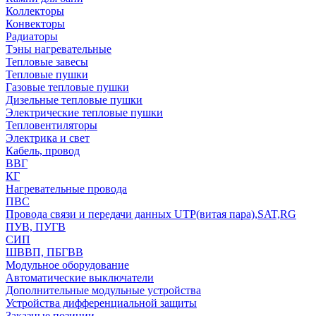
Коллекторы
Конвекторы
Радиаторы
Тэны нагревательные
Тепловые завесы
Тепловые пушки
Газовые тепловые пушки
Дизельные тепловые пушки
Электрические тепловые пушки
Тепловентиляторы
Электрика и свет
Кабель, провод
ВВГ
КГ
Нагревательные провода
ПВС
Провода связи и передачи данных UTP(витая пара),SAT,RG
ПУВ, ПУГВ
СИП
ШВВП, ПБГВВ
Модульное оборудование
Автоматические выключатели
Дополнительные модульные устройства
Устройства дифференциальной защиты
Заказные позиции