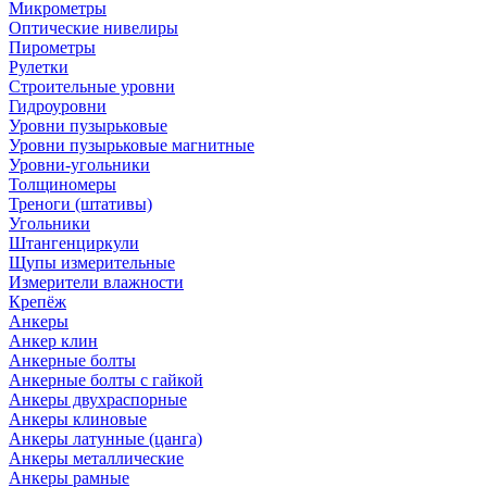
Микрометры
Оптические нивелиры
Пирометры
Рулетки
Строительные уровни
Гидроуровни
Уровни пузырьковые
Уровни пузырьковые магнитные
Уровни-угольники
Толщиномеры
Треноги (штативы)
Угольники
Штангенциркули
Щупы измерительные
Измерители влажности
Крепёж
Анкеры
Анкер клин
Анкерные болты
Анкерные болты с гайкой
Анкеры двухраспорные
Анкеры клиновые
Анкеры латунные (цанга)
Анкеры металлические
Анкеры рамные