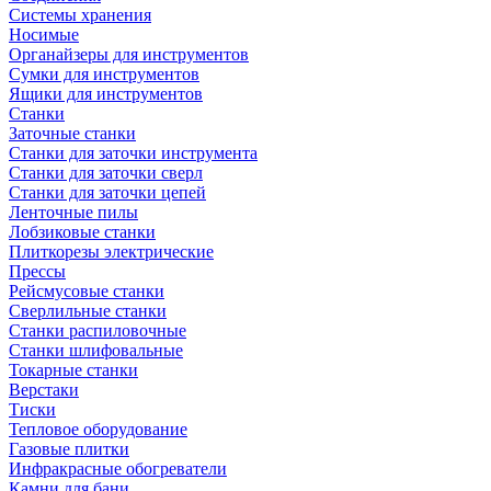
Системы хранения
Носимые
Органайзеры для инструментов
Сумки для инструментов
Ящики для инструментов
Станки
Заточные станки
Станки для заточки инструмента
Станки для заточки сверл
Станки для заточки цепей
Ленточные пилы
Лобзиковые станки
Плиткорезы электрические
Прессы
Рейсмусовые станки
Сверлильные станки
Станки распиловочные
Станки шлифовальные
Токарные станки
Верстаки
Тиски
Тепловое оборудование
Газовые плитки
Инфракрасные обогреватели
Камни для бани