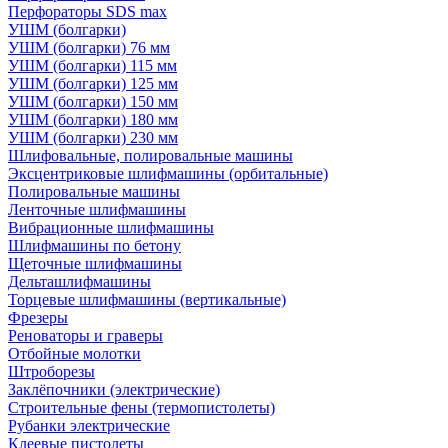
Перфораторы SDS max
УШМ (болгарки)
УШМ (болгарки) 76 мм
УШМ (болгарки) 115 мм
УШМ (болгарки) 125 мм
УШМ (болгарки) 150 мм
УШМ (болгарки) 180 мм
УШМ (болгарки) 230 мм
Шлифовальные, полировальные машины
Эксцентриковые шлифмашины (орбитальные)
Полировальные машины
Ленточные шлифмашины
Вибрационные шлифмашины
Шлифмашины по бетону
Щеточные шлифмашины
Дельташлифмашины
Торцевые шлифмашины (вертикальные)
Фрезеры
Реноваторы и граверы
Отбойные молотки
Штроборезы
Заклёпочники (электрические)
Строительные фены (термопистолеты)
Рубанки электрические
Клеевые пистолеты