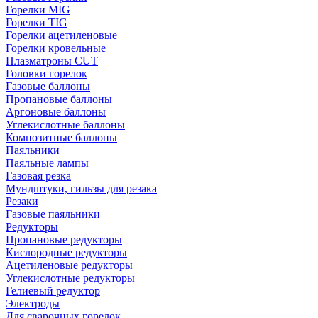
Горелки MIG
Горелки TIG
Горелки ацетиленовые
Горелки кровельные
Плазматроны CUT
Головки горелок
Газовые баллоны
Пропановые баллоны
Аргоновые баллоны
Углекислотные баллоны
Композитные баллоны
Паяльники
Паяльные лампы
Газовая резка
Мундштуки, гильзы для резака
Резаки
Газовые паяльники
Редукторы
Пропановые редукторы
Кислородные редукторы
Ацетиленовые редукторы
Углекислотные редукторы
Гелиевый редуктор
Электроды
Для сварочных горелок