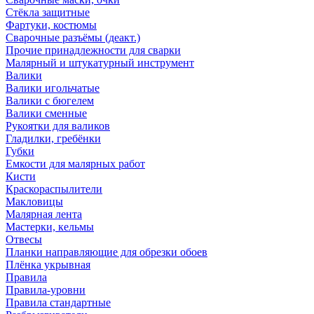
Стёкла защитные
Фартуки, костюмы
Сварочные разъёмы (деакт.)
Прочие принадлежности для сварки
Малярный и штукатурный инструмент
Валики
Валики игольчатые
Валики с бюгелем
Валики сменные
Рукоятки для валиков
Гладилки, гребёнки
Губки
Емкости для малярных работ
Кисти
Краскораспылители
Макловицы
Малярная лента
Мастерки, кельмы
Отвесы
Планки направляющие для обрезки обоев
Плёнка укрывная
Правила
Правила-уровни
Правила стандартные