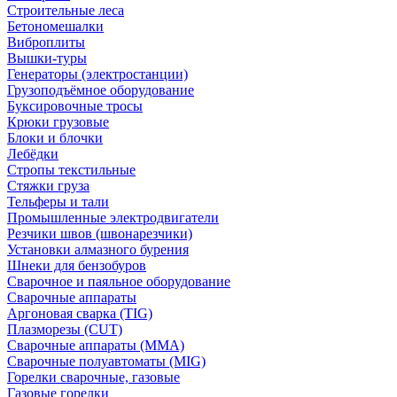
Строительные леса
Бетономешалки
Виброплиты
Вышки-туры
Генераторы (электростанции)
Грузоподъёмное оборудование
Буксировочные тросы
Крюки грузовые
Блоки и блочки
Лебёдки
Стропы текстильные
Стяжки груза
Тельферы и тали
Промышленные электродвигатели
Резчики швов (швонарезчики)
Установки алмазного бурения
Шнеки для бензобуров
Сварочное и паяльное оборудование
Сварочные аппараты
Аргоновая сварка (TIG)
Плазморезы (CUT)
Сварочные аппараты (MMA)
Сварочные полуавтоматы (MIG)
Горелки сварочные, газовые
Газовые горелки