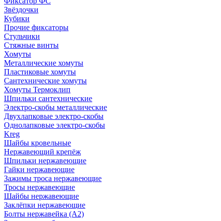
Фиксатор ФС
Звёздочки
Кубики
Прочие фиксаторы
Стульчики
Стяжные винты
Хомуты
Металлические хомуты
Пластиковые хомуты
Сантехнические хомуты
Хомуты Термоклип
Шпильки сантехнические
Электро-скобы металлические
Двухлапковые электро-скобы
Однолапковые электро-скобы
Kreg
Шайбы кровельные
Нержавеющий крепёж
Шпильки нержавеющие
Гайки нержавеющие
Зажимы троса нержавеющие
Тросы нержавеющие
Шайбы нержавеющие
Заклёпки нержавеющие
Болты нержавейка (А2)