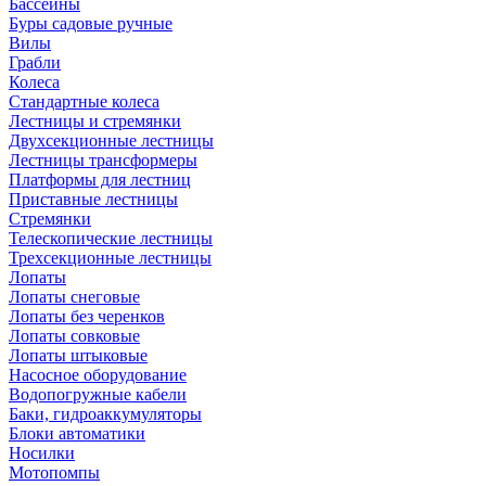
Бассейны
Буры садовые ручные
Вилы
Грабли
Колеса
Стандартные колеса
Лестницы и стремянки
Двухсекционные лестницы
Лестницы трансформеры
Платформы для лестниц
Приставные лестницы
Стремянки
Телескопические лестницы
Трехсекционные лестницы
Лопаты
Лопаты снеговые
Лопаты без черенков
Лопаты совковые
Лопаты штыковые
Насосное оборудование
Водопогружные кабели
Баки, гидроаккумуляторы
Блоки автоматики
Носилки
Мотопомпы