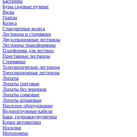
Бассейны
Буры садовые ручные
Вилы
Грабли
Колеса
Стандартные колеса
Лестницы и стремянки
Двухсекционные лестницы
Лестницы трансформеры
Платформы для лестниц
Приставные лестницы
Стремянки
Телескопические лестницы
Трехсекционные лестницы
Лопаты
Лопаты снеговые
Лопаты без черенков
Лопаты совковые
Лопаты штыковые
Насосное оборудование
Водопогружные кабели
Баки, гидроаккумуляторы
Блоки автоматики
Носилки
Мотопомпы