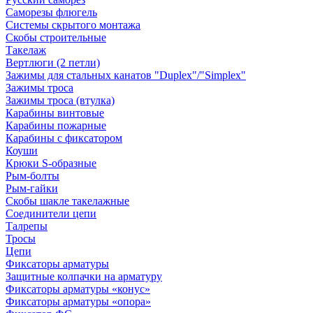
Саморезы флюгель
Системы скрытого монтажа
Скобы строительные
Такелаж
Вертлюги (2 петли)
Зажимы для стальных канатов "Duplex"/"Simplex"
Зажимы троса
Зажимы троса (втулка)
Карабины винтовые
Карабины пожарные
Карабины с фиксатором
Коуши
Крюки S-образные
Рым-болты
Рым-гайки
Скобы шакле такелажные
Соединители цепи
Талрепы
Тросы
Цепи
Фиксаторы арматуры
Защитные колпачки на арматуру
Фиксаторы арматуры «конус»
Фиксаторы арматуры «опора»