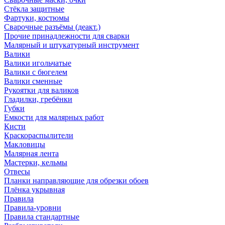
Стёкла защитные
Фартуки, костюмы
Сварочные разъёмы (деакт.)
Прочие принадлежности для сварки
Малярный и штукатурный инструмент
Валики
Валики игольчатые
Валики с бюгелем
Валики сменные
Рукоятки для валиков
Гладилки, гребёнки
Губки
Емкости для малярных работ
Кисти
Краскораспылители
Макловицы
Малярная лента
Мастерки, кельмы
Отвесы
Планки направляющие для обрезки обоев
Плёнка укрывная
Правила
Правила-уровни
Правила стандартные