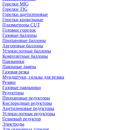
Горелки MIG
Горелки TIG
Горелки ацетиленовые
Горелки кровельные
Плазматроны CUT
Головки горелок
Газовые баллоны
Пропановые баллоны
Аргоновые баллоны
Углекислотные баллоны
Композитные баллоны
Паяльники
Паяльные лампы
Газовая резка
Мундштуки, гильзы для резака
Резаки
Газовые паяльники
Редукторы
Пропановые редукторы
Кислородные редукторы
Ацетиленовые редукторы
Углекислотные редукторы
Гелиевый редуктор
Электроды
Для сварочных горелок