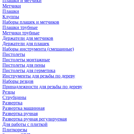
Плашки и метчики
Метчики
Плашки
Клуппы
Наборы плашек и метчиков
Плашки трубные
Метчики трубные
Держатели для метчиков
Держатели для плашек
Наборы инструмента (смешанные)
Пистолеты
Пистолеты монтажные
Пистолеты для пены
Пистолеты для герметика
Инструменты для резьбы по дереву
Наборы резцов
Принадлежности для резьбы по дереву
Резцы
Струбцины
Развертка
Развертка машинная
Развертка ручная
Развертка ручная регулируемая
Для работы с плиткой
Плиткорезы