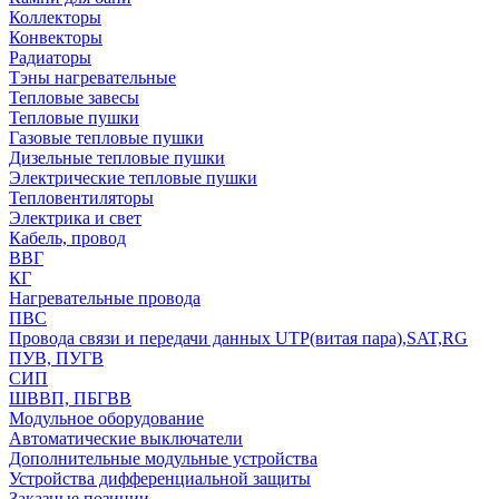
Коллекторы
Конвекторы
Радиаторы
Тэны нагревательные
Тепловые завесы
Тепловые пушки
Газовые тепловые пушки
Дизельные тепловые пушки
Электрические тепловые пушки
Тепловентиляторы
Электрика и свет
Кабель, провод
ВВГ
КГ
Нагревательные провода
ПВС
Провода связи и передачи данных UTP(витая пара),SAT,RG
ПУВ, ПУГВ
СИП
ШВВП, ПБГВВ
Модульное оборудование
Автоматические выключатели
Дополнительные модульные устройства
Устройства дифференциальной защиты
Заказные позиции