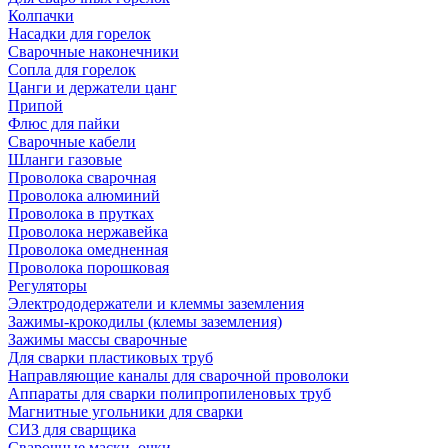
Колпачки
Насадки для горелок
Сварочные наконечники
Сопла для горелок
Цанги и держатели цанг
Припой
Флюс для пайки
Сварочные кабели
Шланги газовые
Проволока сварочная
Проволока алюминий
Проволока в прутках
Проволока нержавейка
Проволока омедненная
Проволока порошковая
Регуляторы
Электрододержатели и клеммы заземления
Зажимы-крокодилы (клемы заземления)
Зажимы массы сварочные
Для сварки пластиковых труб
Направляющие каналы для сварочной проволоки
Аппараты для сварки полипропиленовых труб
Магнитные угольники для сварки
СИЗ для сварщика
Сварочные маски, очки