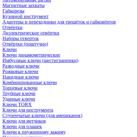
Магнитные захваты
Гайкорезы
Кузовной инструмент
Адаптеры и переходники для трещёток и гайковёртов
Отвёртки
Диэлектрические отвёртки
Наборы отверток
Отвёртки (поштучно)
Ключи
Ключи динамометрические
Имбусовые ключи (шестигранники)
Разводные ключи
Рожковые ключи
Накидные ключи
Комбинированные ключи
Торцевые ключи
Трубные ключи
Ударные ключи
Ключи TORX
Ключи для инструмента
Ступенчатые ключи (для американок)
Ключи для метчиков
Ключи для плашек
Ключи к пружинному зажиму