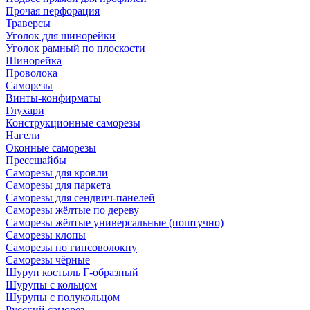
Прочая перфорация
Траверсы
Уголок для шинорейки
Уголок рамный по плоскости
Шинорейка
Проволока
Саморезы
Винты-конфирматы
Глухари
Конструкционные саморезы
Нагели
Оконные саморезы
Прессшайбы
Саморезы для кровли
Саморезы для паркета
Саморезы для сендвич-панелей
Саморезы жёлтые по дереву
Саморезы жёлтые универсальные (поштучно)
Саморезы клопы
Саморезы по гипсоволокну
Саморезы чёрные
Шуруп костыль Г-образный
Шурупы с кольцом
Шурупы с полукольцом
Русский саморез