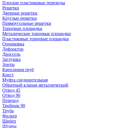
Плоские пластиковые переходы
Решетки
Дверные решетки
Круглые решетки
Прямоугольные решетки
Торцевые площадки
Металические торцевые площадки
Пластиковые торцевые площадки
Оцинковка
Дефлектор
Дроссель
Заглушка
Зонты
Крепления труб
Крест
Муфта соединительная
Обратный клапан металлический
Отвод 45
Отвод 90
Переход
Тройник 90
Труба
Фильтр
Шибер
Штаны