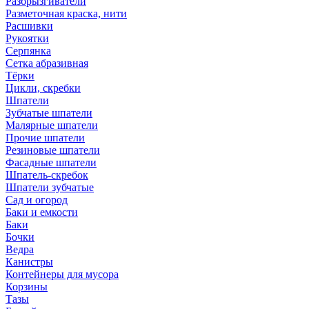
Разбрызгиватели
Разметочная краска, нити
Расшивки
Рукоятки
Серпянка
Сетка абразивная
Тёрки
Цикли, скребки
Шпатели
Зубчатые шпатели
Малярные шпатели
Прочие шпатели
Резиновые шпатели
Фасадные шпатели
Шпатель-скребок
Шпатели зубчатые
Сад и огород
Баки и емкости
Баки
Бочки
Ведра
Канистры
Контейнеры для мусора
Корзины
Тазы