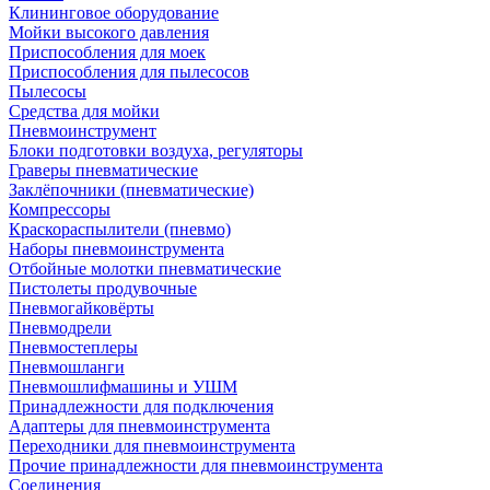
Клининговое оборудование
Мойки высокого давления
Приспособления для моек
Приспособления для пылесосов
Пылесосы
Средства для мойки
Пневмоинструмент
Блоки подготовки воздуха, регуляторы
Граверы пневматические
Заклёпочники (пневматические)
Компрессоры
Краскораспылители (пневмо)
Наборы пневмоинструмента
Отбойные молотки пневматические
Пистолеты продувочные
Пневмогайковёрты
Пневмодрели
Пневмостеплеры
Пневмошланги
Пневмошлифмашины и УШМ
Принадлежности для подключения
Адаптеры для пневмоинструмента
Переходники для пневмоинструмента
Прочие принадлежности для пневмоинструмента
Соединения