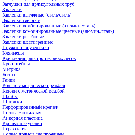
Заглушки для прямоугольных труб
Заклепки
Заклепки вытяжные (сталь/сталь)
Заклепки гаечные
Заклепки комбинированные (алюмин./сталь)
Заклепки комбинированные цветные (алюмин./сталь)
Заклепки резьбовые
Заклепки шестигранные
Пружинный узел сила
Кляймеры
Крепления для строительных лесов
Кронштейны
Метрика
Болты
Гайки
Кольцо с метрической резьбой
Крюки с метрической резьбой
Шайбы
Шпильки
Перфорированный крепеж
Полоса монтажная
Анкерная пластина
Крепёжные уголки
Перфолента
Подвес прямой для профилей