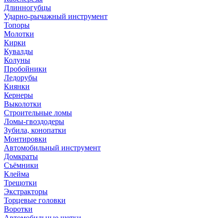
Длинногубцы
Ударно-рычажный инструмент
Топоры
Молотки
Кирки
Кувалды
Колуны
Пробойники
Ледорубы
Киянки
Кернеры
Выколотки
Строительные ломы
Ломы-гвоздодеры
Зубила, конопатки
Монтировки
Автомобильный инструмент
Домкраты
Съёмники
Клейма
Трещотки
Экстракторы
Торцевые головки
Воротки
Автомобильные щетки