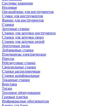
Системы хранения
Носимые
Органайзеры для инструментов
Сумки для инструментов
Ящики для инструментов
Станки
Заточные станки
Станки для заточки инструмента
Станки для заточки сверл
Станки для заточки цепей
Ленточные пилы
Лобзиковые станки
Плиткорезы электрические
Прессы
Рейсмусовые станки
Сверлильные станки
Станки распиловочные
Станки шлифовальные
Токарные станки
Верстаки
Тиски
Тепловое оборудование
Газовые плитки
Инфракрасные обогреватели
Камни для бани