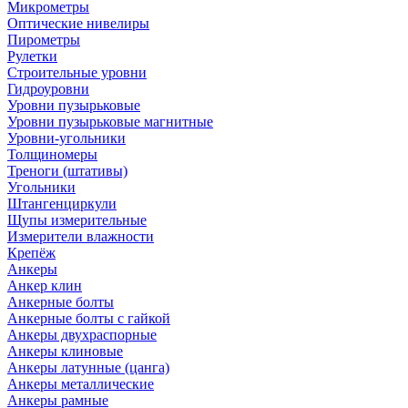
Микрометры
Оптические нивелиры
Пирометры
Рулетки
Строительные уровни
Гидроуровни
Уровни пузырьковые
Уровни пузырьковые магнитные
Уровни-угольники
Толщиномеры
Треноги (штативы)
Угольники
Штангенциркули
Щупы измерительные
Измерители влажности
Крепёж
Анкеры
Анкер клин
Анкерные болты
Анкерные болты с гайкой
Анкеры двухраспорные
Анкеры клиновые
Анкеры латунные (цанга)
Анкеры металлические
Анкеры рамные