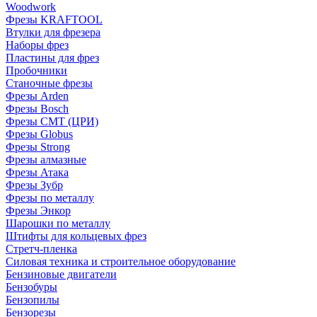
Woodwork
Фрезы KRAFTOOL
Втулки для фрезера
Наборы фрез
Пластины для фрез
Пробочники
Станочные фрезы
Фрезы Arden
Фрезы Bosch
Фрезы CMT (ЦРИ)
Фрезы Globus
Фрезы Strong
Фрезы алмазные
Фрезы Атака
Фрезы Зубр
Фрезы по металлу
Фрезы Энкор
Шарошки по металлу
Штифты для кольцевых фрез
Стретч-пленка
Силовая техника и строительное оборудование
Бензиновые двигатели
Бензобуры
Бензопилы
Бензорезы