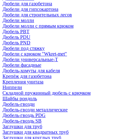
Дюбели для газобетона
Дюбели для гипсокартона
Дюбели для строительных лесов
Дюбели молли
Дюбели молли с прямым крюком
Дюбель PBT
Дюбель PDU
Дюбель PND
Дюбели под стяжку
Дюбели с крюком "Wkret-met"
Дюбели универсальные-Т
Дюбели фасадные
Дюбель-хомуты для кабеля
Крепёж для газобетона
Крепления унитаза
Ниппели
Складной пружинный дюбель с крючком
Шайбы рондоль
Дюбель-гвозди
Дюбель-гвозди металлические
Дюбель-гвоздь PDG
Дюбель-гвоздь SB
Заглушки для труб
Заглушки для квадратных труб
Заглушки для круглых труб