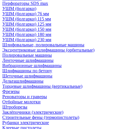
Перфораторы SDS max
УШМ (болгарки)
УШМ (болгарки) 76 мм
УШМ (болгарки) 115 мм
УШМ (болгарки) 125 мм
УШМ (болгарки) 150 мм
УШМ (болгарки) 180 мм
УШМ (болгарки) 230 мм
Шлифовальные, полировальные машины
Эксцентриковые шлифмашины (орбитальные)
Полировальные машины
Ленточные шлифмашины
Вибрационные шлифмашины
Шлифмашины по бетону
Щеточные шлифмашины
Дельташлифмашины
Торцевые шлифмашины (вертикальные)
Фрезеры
Реноваторы и граверы
Отбойные молотки
Штроборезы
Заклёпочники (электрические)
Строительные фены (термопистолеты)
Рубанки электрические
Клеевые пистолеты