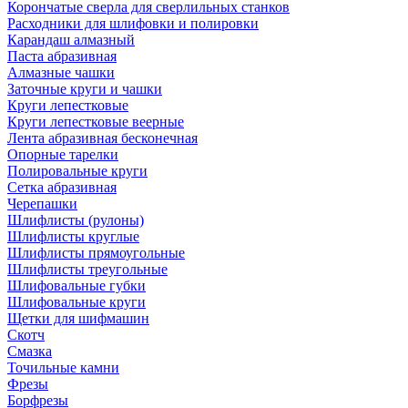
Корончатые сверла для сверлильных станков
Расходники для шлифовки и полировки
Карандаш алмазный
Паста абразивная
Алмазные чашки
Заточные круги и чашки
Круги лепестковые
Круги лепестковые веерные
Лента абразивная бесконечная
Опорные тарелки
Полировальные круги
Сетка абразивная
Черепашки
Шлифлисты (рулоны)
Шлифлисты круглые
Шлифлисты прямоугольные
Шлифлисты треугольные
Шлифовальные губки
Шлифовальные круги
Щетки для шифмашин
Скотч
Смазка
Точильные камни
Фрезы
Борфрезы