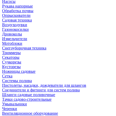
Насосы
Рукава напорные
Обработка почвы
Опрыскиватели
Садовая техника
Воздуходувки
Газонокосилки
Дровоколы
Измельчители
Мотоблоки
Снегоуборочная техника
Триммеры
Секаторы
Сучкорезы
Кусторезы
Ножницы садовые
Сетка
Системы полива
Пистолеты, насадки, дождеватели для шлангов
Соединители и фитинги для систем полива
Шланги садовые поливочные
Тачки садово-строительные
Умывальники
Черенки
Вентиляционное оборудование