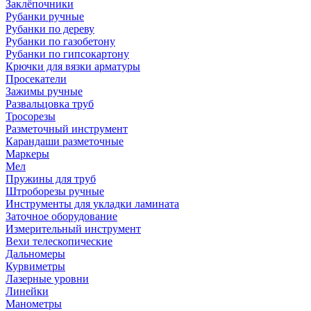
Заклёпочники
Рубанки ручные
Рубанки по дереву
Рубанки по газобетону
Рубанки по гипсокартону
Крючки для вязки арматуры
Просекатели
Зажимы ручные
Развальцовка труб
Тросорезы
Разметочный инструмент
Карандаши разметочные
Маркеры
Мел
Пружины для труб
Штроборезы ручные
Инструменты для укладки ламината
Заточное оборудование
Измерительный инструмент
Вехи телескопические
Дальномеры
Курвиметры
Лазерные уровни
Линейки
Манометры