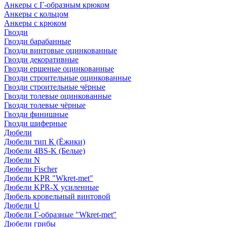
Анкеры с Г-образным крюком
Анкеры с кольцом
Анкеры с крюком
Гвозди
Гвозди барабанные
Гвозди винтовые оцинкованные
Гвозди декоративные
Гвозди ершеные оцинкованные
Гвозди строительные оцинкованные
Гвозди строительные чёрные
Гвозди толевые оцинкованные
Гвозди толевые чёрные
Гвозди финишные
Гвозди шиферные
Дюбели
Дюбели тип К (Ёжики)
Дюбели 4BS-K (Белые)
Дюбели N
Дюбели Fischer
Дюбели KPR "Wkret-met"
Дюбели KPR-Х усиленные
Дюбель кровельный винтовой
Дюбели U
Дюбели Г-образные "Wkret-met"
Дюбели грибы