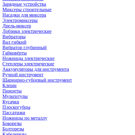
Зарядные устройства
Миксеры строительные
Насадки для миксера
Электромиксеры
Дрель-миксер
Лобзики электрические
Вибраторы
Вал гибкий
Вибратор глубинный
Гайковёрты
Ножницы электрические
Степлеры электрические
Аккумуляторы для инструмента
Ручной инструмент
Шарнирно-губцевый инструмент
Клещи
Пинцеты
Мультитулы
Кусачки
Плоскогубцы
Пассатижи
Ножницы по металлу
Бокорезы
Болторезы
Кабелерезы