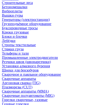
Строительные леса
Бетономешалки
Виброплиты
Вышки-туры
Генераторы (электростанции)
Грузоподъёмное оборудование
Буксировочные тросы
Крюки грузовые
Блоки и блочки
Лебёдки
Стропы текстильные
Стяжки груза
Тельферы и тали
Промышленные электродвигатели
Резчики швов (швонарезчики)
Установки алмазного бурения
Шнеки для бензобуров
Сварочное и паяльное оборудование
Сварочные аппараты
Аргоновая сварка (TIG)
Плазморезы (CUT)
Сварочные аппараты (MMA)
Сварочные полуавтоматы (MIG)
Горелки сварочные, газовые
Газовые горелки