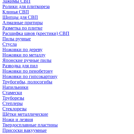
Зажимы СВП
Ролики для плиткореза
Клинья СВП
Щипцы для СВП
Алмазные притиры
Разметка по плитке
Расшифка швов (крестики) СВП
Пилы ручные
Стусла
Ножовки по дереву
Ножовки по металлу
Японские ручные пилы
Разводка для пил
Ножовки по пенобетону
Ножовки по гипсокартону
Трубогибы, полосогибы
Напильники
Стамески
Труборезы
Степлеры
Стеклорезы
Щётки металлические
Ножи и лезвия
Твердосплавные пластины
Присоски вакуумные