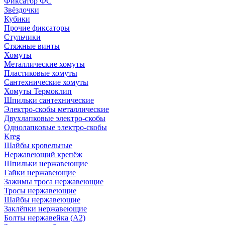
Фиксатор ФС
Звёздочки
Кубики
Прочие фиксаторы
Стульчики
Стяжные винты
Хомуты
Металлические хомуты
Пластиковые хомуты
Сантехнические хомуты
Хомуты Термоклип
Шпильки сантехнические
Электро-скобы металлические
Двухлапковые электро-скобы
Однолапковые электро-скобы
Kreg
Шайбы кровельные
Нержавеющий крепёж
Шпильки нержавеющие
Гайки нержавеющие
Зажимы троса нержавеющие
Тросы нержавеющие
Шайбы нержавеющие
Заклёпки нержавеющие
Болты нержавейка (А2)