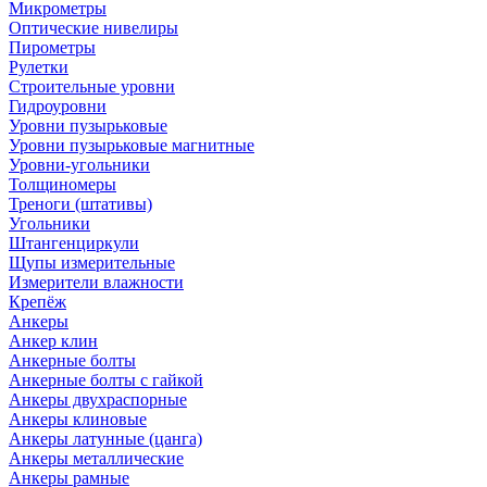
Микрометры
Оптические нивелиры
Пирометры
Рулетки
Строительные уровни
Гидроуровни
Уровни пузырьковые
Уровни пузырьковые магнитные
Уровни-угольники
Толщиномеры
Треноги (штативы)
Угольники
Штангенциркули
Щупы измерительные
Измерители влажности
Крепёж
Анкеры
Анкер клин
Анкерные болты
Анкерные болты с гайкой
Анкеры двухраспорные
Анкеры клиновые
Анкеры латунные (цанга)
Анкеры металлические
Анкеры рамные