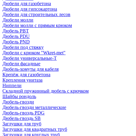
Дюбели для газобетона
Дюбели для гипсокартона
Дюбели для строительных лесов
Дюбели молли
Дюбели молли с прямым крюком
Дюбель PBT
Дюбель PDU
Дюбель PND
Дюбели под стяжку
Дюбели с крюком "Wkret-met"
Дюбели универсальные-Т
Дюбели фасадные
Дюбель-хомуты для кабеля
Крепёж для газобетона
Крепления унитаза
Ниппели
Складной пружинный дюбель с крючком
Шайбы рондоль
Дюбель-гвозди
Дюбель-гвозди металлические
Дюбель-гвоздь PDG
Дюбель-гвоздь SB
Заглушки для труб
Заглушки для квадратных труб
Заглушки для круглых труб