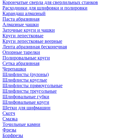
Корончатые сверла для сверлильных станков
Расходники для шлифовки и полировки
Карандаш алмазный
Паста абразивная
Алмазные чашки
Заточные круги и чашки
Круги лепестковые
Круги лепестковые веерные
Лента абразивная бесконечная
Опорные тарелки
Полировальные круги
Сетка абразивная
Черепашки
Шлифлисты (рулоны)
Шлифлисты круглые
Шлифлисты прямоугольные
Шлифлисты треугольные
Шлифовальные губки
Шлифовальные круги
Щетки для шифмашин
Скотч
Смазка
Точильные камни
Фрезы
Борфрезы