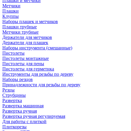
Плашки и метчики
Метчики
Плашки
Клуппы
Наборы плашек и метчиков
Плашки трубные
Метчики трубные
Держатели для метчиков
Держатели для плашек
Наборы инструмента (смешанные)
Пистолеты
Пистолеты монтажные
Пистолеты для пены
Пистолеты для герметика
Инструменты для резьбы по дереву
Наборы резцов
Принадлежности для резьбы по дереву
Резцы
Струбцины
Развертка
Развертка машинная
Развертка ручная
Развертка ручная регулируемая
Для работы с плиткой
Плиткорезы