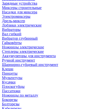
Зарядные устройства
Миксеры строительные
Насадки для миксера
Электромиксеры
Дрель-миксер
Лобзики электрические
Вибраторы
Вал гибкий
Вибратор глубинный
Гайковёрты
Ножницы электрические
Степлеры электрические
Аккумуляторы для инструмента
Ручной инструмент
Шарнирно-губцевый инструмент
Клещи
Пинцеты
Мультитулы
Кусачки
Плоскогубцы
Пассатижи
Ножницы по металлу
Бокорезы
Болторезы
Кабелерезы