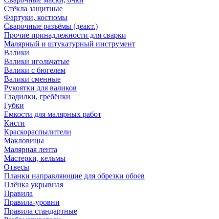
Стёкла защитные
Фартуки, костюмы
Сварочные разъёмы (деакт.)
Прочие принадлежности для сварки
Малярный и штукатурный инструмент
Валики
Валики игольчатые
Валики с бюгелем
Валики сменные
Рукоятки для валиков
Гладилки, гребёнки
Губки
Емкости для малярных работ
Кисти
Краскораспылители
Макловицы
Малярная лента
Мастерки, кельмы
Отвесы
Планки направляющие для обрезки обоев
Плёнка укрывная
Правила
Правила-уровни
Правила стандартные