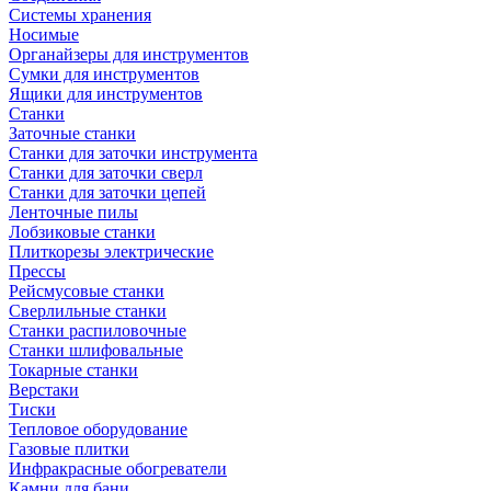
Системы хранения
Носимые
Органайзеры для инструментов
Сумки для инструментов
Ящики для инструментов
Станки
Заточные станки
Станки для заточки инструмента
Станки для заточки сверл
Станки для заточки цепей
Ленточные пилы
Лобзиковые станки
Плиткорезы электрические
Прессы
Рейсмусовые станки
Сверлильные станки
Станки распиловочные
Станки шлифовальные
Токарные станки
Верстаки
Тиски
Тепловое оборудование
Газовые плитки
Инфракрасные обогреватели
Камни для бани