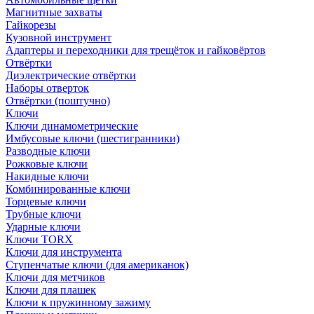
Магнитные захваты
Гайкорезы
Кузовной инструмент
Адаптеры и переходники для трещёток и гайковёртов
Отвёртки
Диэлектрические отвёртки
Наборы отверток
Отвёртки (поштучно)
Ключи
Ключи динамометрические
Имбусовые ключи (шестигранники)
Разводные ключи
Рожковые ключи
Накидные ключи
Комбинированные ключи
Торцевые ключи
Трубные ключи
Ударные ключи
Ключи TORX
Ключи для инструмента
Ступенчатые ключи (для американок)
Ключи для метчиков
Ключи для плашек
Ключи к пружинному зажиму