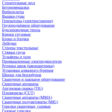
Строительные леса
Бетономешалки
Виброплиты
Вышки-туры
Генераторы (электростанции)
Грузоподъёмное оборудование
Буксировочные тросы
Крюки грузовые
Блоки и блочки
Лебёдки
Стропы текстильные
Стяжки груза
Тельферы и тали
Промышленные электродвигатели
Резчики швов (швонарезчики)
Установки алмазного бурения
Шнеки для бензобуров
Сварочное и паяльное оборудование
Сварочные аппараты
Аргоновая сварка (TIG)
Плазморезы (CUT)
Сварочные аппараты (MMA)
Сварочные полуавтоматы (MIG)
Горелки сварочные, газовые
Газовые горелки