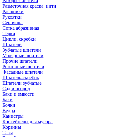
Разбрызгиватели
Разметочная краска, нити
Расшивки
Рукоятки
Серпянка
Сетка абразивная
Тёрки
Цикли, скребки
Шпатели
Зубчатые шпатели
Малярные шпатели
Прочие шпатели
Резиновые шпатели
Фасадные шпатели
Шпатель-скребок
Шпатели зубчатые
Сад и огород
Баки и емкости
Баки
Бочки
Ведра
Канистры
Контейнеры для мусора
Корзины
Тазы