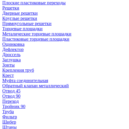
Плоские пластиковые переходы
Решетки
Дверные решетки
Круглые решетки
Прямоугольные решетки
Торцевые площадки
Металические торцевые площадки
Пластиковые торцевые площадки
Оцинковка
Дефлектор
Дроссель
Заглушка
Зонты
Крепления труб
Крест
Муфта соединительная
Обратный клапан металлический
Отвод 45
Отвод 90
Переход
Тройник 90
Труба
Фильтр
Шибер
Штаны