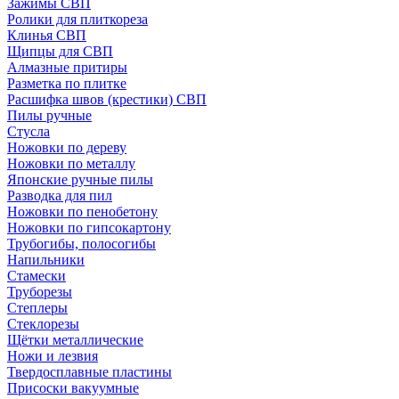
Зажимы СВП
Ролики для плиткореза
Клинья СВП
Щипцы для СВП
Алмазные притиры
Разметка по плитке
Расшифка швов (крестики) СВП
Пилы ручные
Стусла
Ножовки по дереву
Ножовки по металлу
Японские ручные пилы
Разводка для пил
Ножовки по пенобетону
Ножовки по гипсокартону
Трубогибы, полосогибы
Напильники
Стамески
Труборезы
Степлеры
Стеклорезы
Щётки металлические
Ножи и лезвия
Твердосплавные пластины
Присоски вакуумные