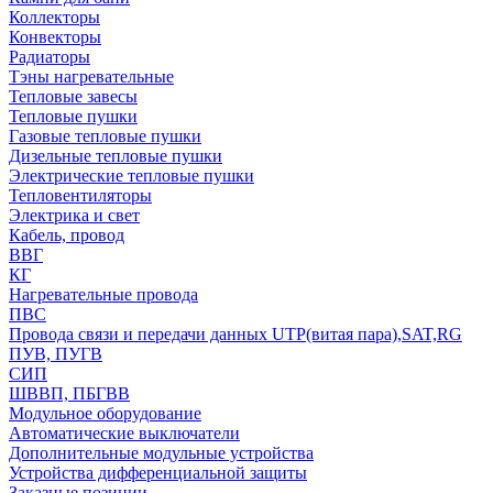
Коллекторы
Конвекторы
Радиаторы
Тэны нагревательные
Тепловые завесы
Тепловые пушки
Газовые тепловые пушки
Дизельные тепловые пушки
Электрические тепловые пушки
Тепловентиляторы
Электрика и свет
Кабель, провод
ВВГ
КГ
Нагревательные провода
ПВС
Провода связи и передачи данных UTP(витая пара),SAT,RG
ПУВ, ПУГВ
СИП
ШВВП, ПБГВВ
Модульное оборудование
Автоматические выключатели
Дополнительные модульные устройства
Устройства дифференциальной защиты
Заказные позиции