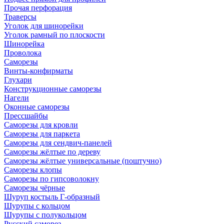
Прочая перфорация
Траверсы
Уголок для шинорейки
Уголок рамный по плоскости
Шинорейка
Проволока
Саморезы
Винты-конфирматы
Глухари
Конструкционные саморезы
Нагели
Оконные саморезы
Прессшайбы
Саморезы для кровли
Саморезы для паркета
Саморезы для сендвич-панелей
Саморезы жёлтые по дереву
Саморезы жёлтые универсальные (поштучно)
Саморезы клопы
Саморезы по гипсоволокну
Саморезы чёрные
Шуруп костыль Г-образный
Шурупы с кольцом
Шурупы с полукольцом
Русский саморез