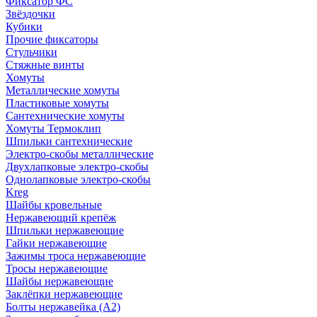
Фиксатор ФС
Звёздочки
Кубики
Прочие фиксаторы
Стульчики
Стяжные винты
Хомуты
Металлические хомуты
Пластиковые хомуты
Сантехнические хомуты
Хомуты Термоклип
Шпильки сантехнические
Электро-скобы металлические
Двухлапковые электро-скобы
Однолапковые электро-скобы
Kreg
Шайбы кровельные
Нержавеющий крепёж
Шпильки нержавеющие
Гайки нержавеющие
Зажимы троса нержавеющие
Тросы нержавеющие
Шайбы нержавеющие
Заклёпки нержавеющие
Болты нержавейка (А2)