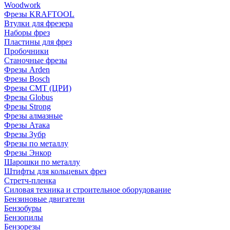
Woodwork
Фрезы KRAFTOOL
Втулки для фрезера
Наборы фрез
Пластины для фрез
Пробочники
Станочные фрезы
Фрезы Arden
Фрезы Bosch
Фрезы CMT (ЦРИ)
Фрезы Globus
Фрезы Strong
Фрезы алмазные
Фрезы Атака
Фрезы Зубр
Фрезы по металлу
Фрезы Энкор
Шарошки по металлу
Штифты для кольцевых фрез
Стретч-пленка
Силовая техника и строительное оборудование
Бензиновые двигатели
Бензобуры
Бензопилы
Бензорезы