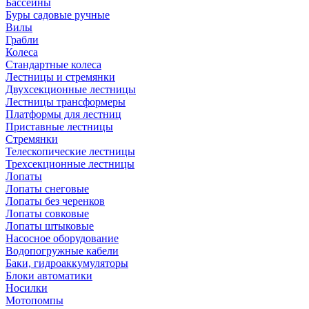
Бассейны
Буры садовые ручные
Вилы
Грабли
Колеса
Стандартные колеса
Лестницы и стремянки
Двухсекционные лестницы
Лестницы трансформеры
Платформы для лестниц
Приставные лестницы
Стремянки
Телескопические лестницы
Трехсекционные лестницы
Лопаты
Лопаты снеговые
Лопаты без черенков
Лопаты совковые
Лопаты штыковые
Насосное оборудование
Водопогружные кабели
Баки, гидроаккумуляторы
Блоки автоматики
Носилки
Мотопомпы