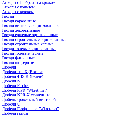
Анкеры с Г-образным крюком
Анкеры с кольцом
Анкеры с крюком
Гвозди
Гвозди барабанные
Гвозди винтовые оцинкованные
Гвозди декоративные
Гвозди ершеные оцинкованные
Гвозди строительные оцинкованные
Гвозди строительные чёрные
Гвозди толевые оцинкованные
Гвозди толевые чёрные
Гвозди финишные
Гвозди шиферные
Дюбели
Дюбели тип К (Ёжики)
Дюбели 4BS-K (Белые)
Дюбели N
Дюбели Fischer
Дюбели KPR "Wkret-met"
Дюбели KPR-Х усиленные
Дюбель кровельный винтовой
Дюбели U
Дюбели Г-образные "Wkret-met"
Дюбели грибы