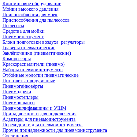
Клининговое оборудование
Мойки высокого давления
Приспособления для моек
Приспособления для пылесосов
Пылесосы
Средства для мойки
Пневмоинструмент
Блоки подготовки воздуха, регуляторы
Граверы пневматические
Заклёпочники (пневматические)
Компрессоры
Краскораспылители (пневмо)
Наборы пневмоинструмента
Отбойные молотки пневматические
Пистолеты продувочные
Пневмогайковёрты
Пневмодрели
Пневмостеплеры
Пневмошланги
Пневмошлифмашины и УШМ
Принадлежности для подключения
Адаптеры для пневмоинструмента
Переходники для пневмоинструмента
Прочие принадлежности для пневмоинструмента
Соединения