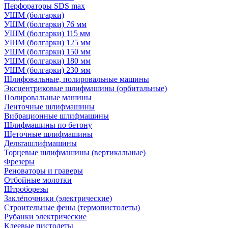
Перфораторы SDS max
УШМ (болгарки)
УШМ (болгарки) 76 мм
УШМ (болгарки) 115 мм
УШМ (болгарки) 125 мм
УШМ (болгарки) 150 мм
УШМ (болгарки) 180 мм
УШМ (болгарки) 230 мм
Шлифовальные, полировальные машины
Эксцентриковые шлифмашины (орбитальные)
Полировальные машины
Ленточные шлифмашины
Вибрационные шлифмашины
Шлифмашины по бетону
Щеточные шлифмашины
Дельташлифмашины
Торцевые шлифмашины (вертикальные)
Фрезеры
Реноваторы и граверы
Отбойные молотки
Штроборезы
Заклёпочники (электрические)
Строительные фены (термопистолеты)
Рубанки электрические
Клеевые пистолеты