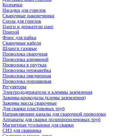
Колпачки
Насадки для горелок
Сварочные наконечники
Сопла для горелок
Цанги и держатели цанг
Припой
Флюс для пайки
Сварочные кабели
Шланги газовые
Проволока сварочная
Проволока алюминий
Проволока в прутках
Проволока нержавейка
Проволока омедненная
Проволока порошковая
Регуляторы
Электрододержатели и клеммы заземления
Зажимы-крокодилы (клемы заземления)
Зажимы массы сварочные
Для сварки пластиковых труб
Направляющие каналы для сварочной проволоки
Аппараты для сварки полипропиленовых труб
Магнитные угольники для сварки
СИЗ для сварщика
Сварочные маски, очки