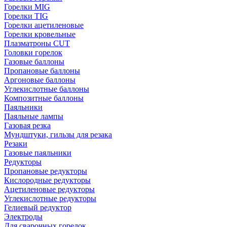
Горелки MIG
Горелки TIG
Горелки ацетиленовые
Горелки кровельные
Плазматроны CUT
Головки горелок
Газовые баллоны
Пропановые баллоны
Аргоновые баллоны
Углекислотные баллоны
Композитные баллоны
Паяльники
Паяльные лампы
Газовая резка
Мундштуки, гильзы для резака
Резаки
Газовые паяльники
Редукторы
Пропановые редукторы
Кислородные редукторы
Ацетиленовые редукторы
Углекислотные редукторы
Гелиевый редуктор
Электроды
Для сварочных горелок