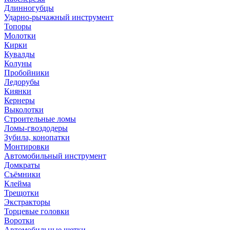
Длинногубцы
Ударно-рычажный инструмент
Топоры
Молотки
Кирки
Кувалды
Колуны
Пробойники
Ледорубы
Киянки
Кернеры
Выколотки
Строительные ломы
Ломы-гвоздодеры
Зубила, конопатки
Монтировки
Автомобильный инструмент
Домкраты
Съёмники
Клейма
Трещотки
Экстракторы
Торцевые головки
Воротки
Автомобильные щетки