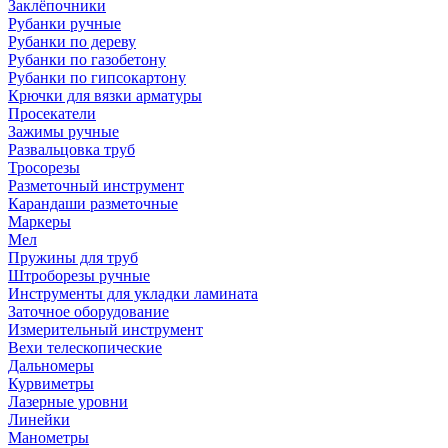
Заклёпочники
Рубанки ручные
Рубанки по дереву
Рубанки по газобетону
Рубанки по гипсокартону
Крючки для вязки арматуры
Просекатели
Зажимы ручные
Развальцовка труб
Тросорезы
Разметочный инструмент
Карандаши разметочные
Маркеры
Мел
Пружины для труб
Штроборезы ручные
Инструменты для укладки ламината
Заточное оборудование
Измерительный инструмент
Вехи телескопические
Дальномеры
Курвиметры
Лазерные уровни
Линейки
Манометры