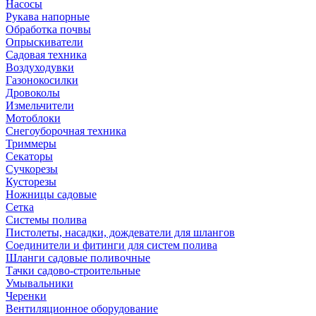
Насосы
Рукава напорные
Обработка почвы
Опрыскиватели
Садовая техника
Воздуходувки
Газонокосилки
Дровоколы
Измельчители
Мотоблоки
Снегоуборочная техника
Триммеры
Секаторы
Сучкорезы
Кусторезы
Ножницы садовые
Сетка
Системы полива
Пистолеты, насадки, дождеватели для шлангов
Соединители и фитинги для систем полива
Шланги садовые поливочные
Тачки садово-строительные
Умывальники
Черенки
Вентиляционное оборудование