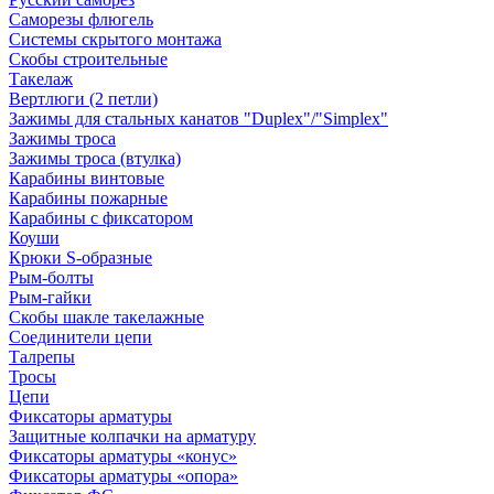
Саморезы флюгель
Системы скрытого монтажа
Скобы строительные
Такелаж
Вертлюги (2 петли)
Зажимы для стальных канатов "Duplex"/"Simplex"
Зажимы троса
Зажимы троса (втулка)
Карабины винтовые
Карабины пожарные
Карабины с фиксатором
Коуши
Крюки S-образные
Рым-болты
Рым-гайки
Скобы шакле такелажные
Соединители цепи
Талрепы
Тросы
Цепи
Фиксаторы арматуры
Защитные колпачки на арматуру
Фиксаторы арматуры «конус»
Фиксаторы арматуры «опора»