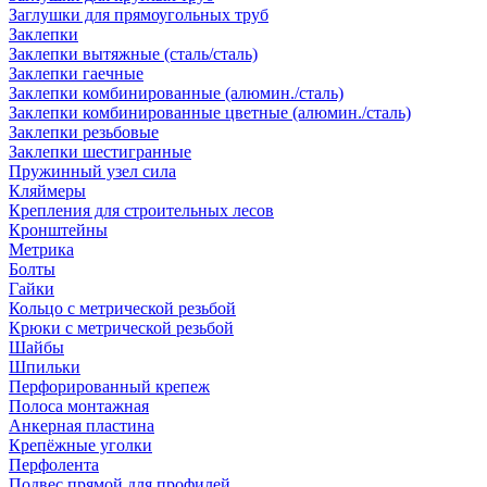
Заглушки для прямоугольных труб
Заклепки
Заклепки вытяжные (сталь/сталь)
Заклепки гаечные
Заклепки комбинированные (алюмин./сталь)
Заклепки комбинированные цветные (алюмин./сталь)
Заклепки резьбовые
Заклепки шестигранные
Пружинный узел сила
Кляймеры
Крепления для строительных лесов
Кронштейны
Метрика
Болты
Гайки
Кольцо с метрической резьбой
Крюки с метрической резьбой
Шайбы
Шпильки
Перфорированный крепеж
Полоса монтажная
Анкерная пластина
Крепёжные уголки
Перфолента
Подвес прямой для профилей