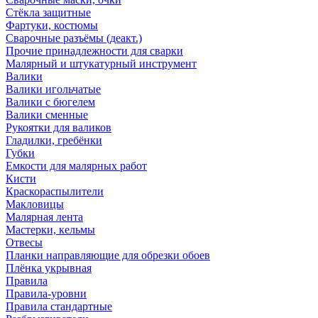
Стёкла защитные
Фартуки, костюмы
Сварочные разъёмы (деакт.)
Прочие принадлежности для сварки
Малярный и штукатурный инструмент
Валики
Валики игольчатые
Валики с бюгелем
Валики сменные
Рукоятки для валиков
Гладилки, гребёнки
Губки
Емкости для малярных работ
Кисти
Краскораспылители
Макловицы
Малярная лента
Мастерки, кельмы
Отвесы
Планки направляющие для обрезки обоев
Плёнка укрывная
Правила
Правила-уровни
Правила стандартные