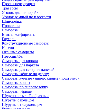
Прочая перфорация
Траверсы
Уголок для шинорейки
Уголок рамный по плоскости
Шинорейка
Проволока
Саморезы
Винты-конфирматы
Глухари
Конструкционные саморезы
Нагели
Оконные саморезы
Прессшайбы
Саморезы для кровли
Саморезы для паркета
Саморезы для сендвич-панелей
Саморезы жёлтые по дереву
Саморезы жёлтые универсальные (поштучно)
Саморезы клопы
Саморезы по гипсоволокну
Саморезы чёрные
Шуруп костыль Г-образный
Шурупы с кольцом
Шурупы с полукольцом
Русский саморез