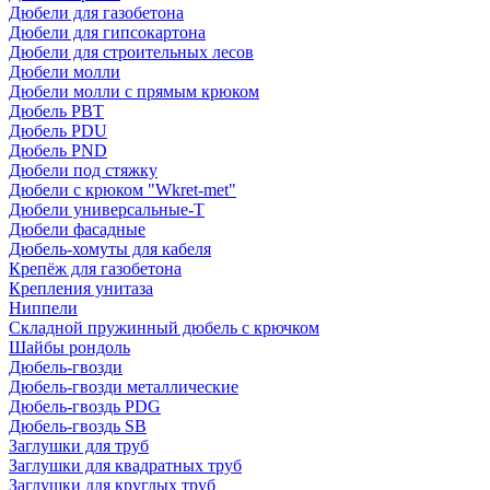
Дюбели для газобетона
Дюбели для гипсокартона
Дюбели для строительных лесов
Дюбели молли
Дюбели молли с прямым крюком
Дюбель PBT
Дюбель PDU
Дюбель PND
Дюбели под стяжку
Дюбели с крюком "Wkret-met"
Дюбели универсальные-Т
Дюбели фасадные
Дюбель-хомуты для кабеля
Крепёж для газобетона
Крепления унитаза
Ниппели
Складной пружинный дюбель с крючком
Шайбы рондоль
Дюбель-гвозди
Дюбель-гвозди металлические
Дюбель-гвоздь PDG
Дюбель-гвоздь SB
Заглушки для труб
Заглушки для квадратных труб
Заглушки для круглых труб