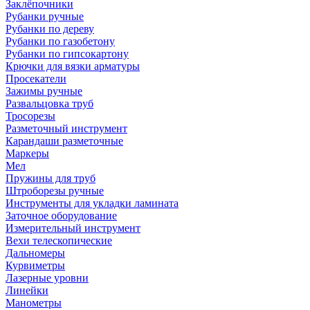
Заклёпочники
Рубанки ручные
Рубанки по дереву
Рубанки по газобетону
Рубанки по гипсокартону
Крючки для вязки арматуры
Просекатели
Зажимы ручные
Развальцовка труб
Тросорезы
Разметочный инструмент
Карандаши разметочные
Маркеры
Мел
Пружины для труб
Штроборезы ручные
Инструменты для укладки ламината
Заточное оборудование
Измерительный инструмент
Вехи телескопические
Дальномеры
Курвиметры
Лазерные уровни
Линейки
Манометры