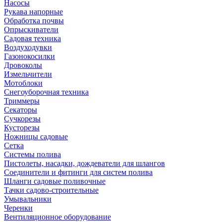
Насосы
Рукава напорные
Обработка почвы
Опрыскиватели
Садовая техника
Воздуходувки
Газонокосилки
Дровоколы
Измельчители
Мотоблоки
Снегоуборочная техника
Триммеры
Секаторы
Сучкорезы
Кусторезы
Ножницы садовые
Сетка
Системы полива
Пистолеты, насадки, дождеватели для шлангов
Соединители и фитинги для систем полива
Шланги садовые поливочные
Тачки садово-строительные
Умывальники
Черенки
Вентиляционное оборудование