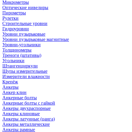
Микрометры
Оптические нивелиры
Пирометры
Рулетки
Строительные уровни
Гидроуровни
Уровни пузырьковые
Уровни пузырьковые магнитные
Уровни-угольники
Толщиномеры
Треноги (штативы)
Угольники
Штангенциркули
Щупы измерительные
Измерители влажности
Крепёж
Анкеры
Анкер клин
Анкерные болты
Анкерные болты с гайкой
Анкеры двухраспорные
Анкеры клиновые
Анкеры латунные (цанга)
Анкеры металлические
Анкеры рамные