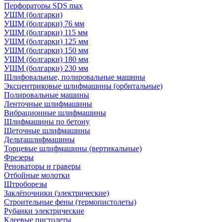
Перфораторы SDS max
УШМ (болгарки)
УШМ (болгарки) 76 мм
УШМ (болгарки) 115 мм
УШМ (болгарки) 125 мм
УШМ (болгарки) 150 мм
УШМ (болгарки) 180 мм
УШМ (болгарки) 230 мм
Шлифовальные, полировальные машины
Эксцентриковые шлифмашины (орбитальные)
Полировальные машины
Ленточные шлифмашины
Вибрационные шлифмашины
Шлифмашины по бетону
Щеточные шлифмашины
Дельташлифмашины
Торцевые шлифмашины (вертикальные)
Фрезеры
Реноваторы и граверы
Отбойные молотки
Штроборезы
Заклёпочники (электрические)
Строительные фены (термопистолеты)
Рубанки электрические
Клеевые пистолеты