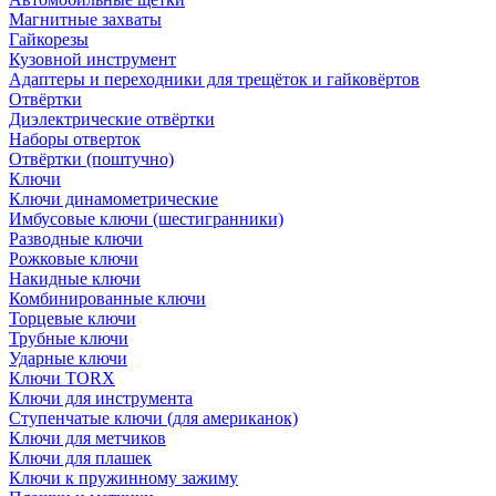
Магнитные захваты
Гайкорезы
Кузовной инструмент
Адаптеры и переходники для трещёток и гайковёртов
Отвёртки
Диэлектрические отвёртки
Наборы отверток
Отвёртки (поштучно)
Ключи
Ключи динамометрические
Имбусовые ключи (шестигранники)
Разводные ключи
Рожковые ключи
Накидные ключи
Комбинированные ключи
Торцевые ключи
Трубные ключи
Ударные ключи
Ключи TORX
Ключи для инструмента
Ступенчатые ключи (для американок)
Ключи для метчиков
Ключи для плашек
Ключи к пружинному зажиму