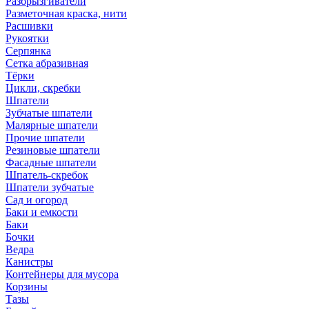
Разбрызгиватели
Разметочная краска, нити
Расшивки
Рукоятки
Серпянка
Сетка абразивная
Тёрки
Цикли, скребки
Шпатели
Зубчатые шпатели
Малярные шпатели
Прочие шпатели
Резиновые шпатели
Фасадные шпатели
Шпатель-скребок
Шпатели зубчатые
Сад и огород
Баки и емкости
Баки
Бочки
Ведра
Канистры
Контейнеры для мусора
Корзины
Тазы