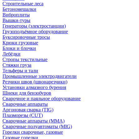
Строительные леса
Бетономешалки
Виброплиты
Вышки-туры
Генераторы (электростанции)
Грузоподъёмное оборудование
Буксировочные тросы
Крюки грузовые
Блоки и блочки
Лебёдки
Стропы текстильные
Стяжки груза
Тельферы и тали
Промышленные электродвигатели
Резчики швов (швонарезчики)
Установки алмазного бурения
Шнеки для бензобуров
Сварочное и паяльное оборудование
Сварочные аппараты
Аргоновая сварка (TIG)
Плазморезы (CUT)
Сварочные аппараты (MMA)
Сварочные полуавтоматы (MIG)
Горелки сварочные, газовые
Газовые горелки