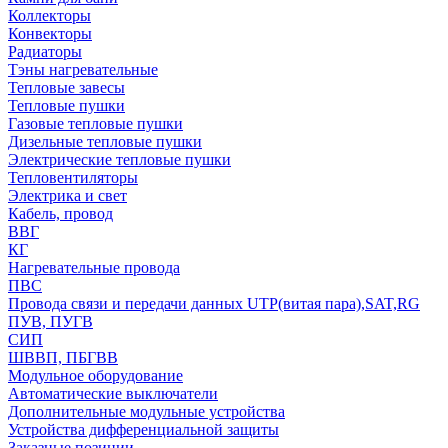
Коллекторы
Конвекторы
Радиаторы
Тэны нагревательные
Тепловые завесы
Тепловые пушки
Газовые тепловые пушки
Дизельные тепловые пушки
Электрические тепловые пушки
Тепловентиляторы
Электрика и свет
Кабель, провод
ВВГ
КГ
Нагревательные провода
ПВС
Провода связи и передачи данных UTP(витая пара),SAT,RG
ПУВ, ПУГВ
СИП
ШВВП, ПБГВВ
Модульное оборудование
Автоматические выключатели
Дополнительные модульные устройства
Устройства дифференциальной защиты
Заказные позиции