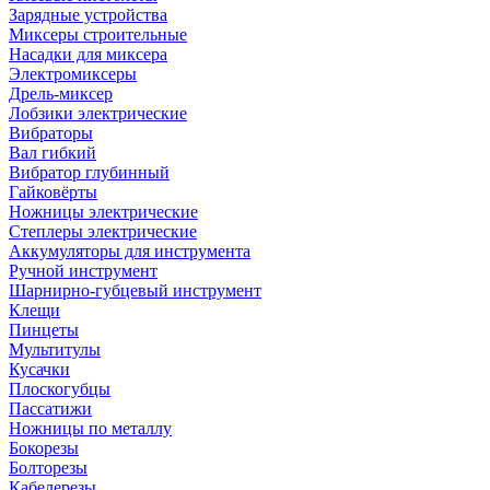
Зарядные устройства
Миксеры строительные
Насадки для миксера
Электромиксеры
Дрель-миксер
Лобзики электрические
Вибраторы
Вал гибкий
Вибратор глубинный
Гайковёрты
Ножницы электрические
Степлеры электрические
Аккумуляторы для инструмента
Ручной инструмент
Шарнирно-губцевый инструмент
Клещи
Пинцеты
Мультитулы
Кусачки
Плоскогубцы
Пассатижи
Ножницы по металлу
Бокорезы
Болторезы
Кабелерезы