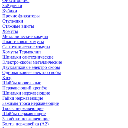
Фиксатор ФС
Звёздочки
Кубики
Прочие фиксаторы
Стульчики
Стяжные винты
Хомуты
Металлические хомуты
Пластиковые хомуты
Сантехнические хомуты
Хомуты Термоклип
Шпильки сантехнические
Электро-скобы металлические
Двухлапковые электро-скобы
Однолапковые электро-скобы
Kreg
Шайбы кровельные
Нержавеющий крепёж
Шпильки нержавеющие
Гайки нержавеющие
Зажимы троса нержавеющие
Тросы нержавеющие
Шайбы нержавеющие
Заклёпки нержавеющие
Болты нержавейка (А2)