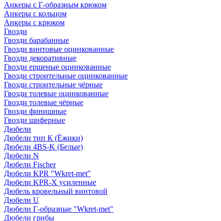
Анкеры с Г-образным крюком
Анкеры с кольцом
Анкеры с крюком
Гвозди
Гвозди барабанные
Гвозди винтовые оцинкованные
Гвозди декоративные
Гвозди ершеные оцинкованные
Гвозди строительные оцинкованные
Гвозди строительные чёрные
Гвозди толевые оцинкованные
Гвозди толевые чёрные
Гвозди финишные
Гвозди шиферные
Дюбели
Дюбели тип К (Ёжики)
Дюбели 4BS-K (Белые)
Дюбели N
Дюбели Fischer
Дюбели KPR "Wkret-met"
Дюбели KPR-Х усиленные
Дюбель кровельный винтовой
Дюбели U
Дюбели Г-образные "Wkret-met"
Дюбели грибы