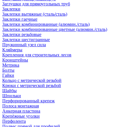
Заглушки для прямоугольных труб
Заклепки
Заклепки вытяжные (сталь/сталь)
Заклепки гаечные
Заклепки комбинированные (алюмин./сталь)
Заклепки комбинированные цветные (алюмин./сталь)
Заклепки резьбовые
Заклепки шестигранные
Пружинный узел сила
Кляймеры
Крепления для строительных лесов
Кронштейны
Метрика
Болты
Гайки
Кольцо с метрической резьбой
Крюки с метрической резьбой
Шайбы
Шпильки
Перфорированный крепеж
Полоса монтажная
Анкерная пластина
Крепёжные уголки
Перфолента
Подвес прямой для профилей