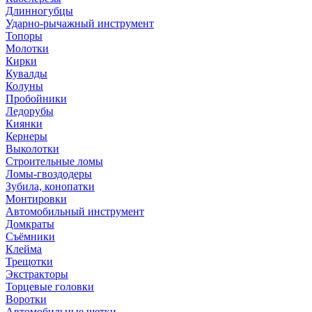
Длинногубцы
Ударно-рычажный инструмент
Топоры
Молотки
Кирки
Кувалды
Колуны
Пробойники
Ледорубы
Киянки
Кернеры
Выколотки
Строительные ломы
Ломы-гвоздодеры
Зубила, конопатки
Монтировки
Автомобильный инструмент
Домкраты
Съёмники
Клейма
Трещотки
Экстракторы
Торцевые головки
Воротки
Автомобильные щетки