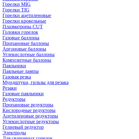
Горелки MIG
Горелки TIG
Горелки ацетиленовые
Горелки кровельные
Плазматроны CUT
Головки горелок
Газовые баллоны
Пропановые баллоны
Аргоновые баллоны
Углекислотные баллоны
Композитные баллоны
Паяльники
Паяльные лампы
Газовая резка
Мундштуки, гильзы для резака
Резаки
Газовые паяльники
Редукторы
Пропановые редукторы
Кислородные редукторы
Ацетиленовые редукторы
Углекислотные редукторы
Гелиевый редуктор
Электроды
Для сварочных горелок