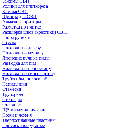
Зажимы СВП
Ролики для плиткореза
Клинья СВП
Щипцы для СВП
Алмазные притиры
Разметка по плитке
Расшифка швов (крестики) СВП
Пилы ручные
Стусла
Ножовки по дереву
Ножовки по металлу
Японские ручные пилы
Разводка для пил
Ножовки по пенобетону
Ножовки по гипсокартону
Трубогибы, полосогибы
Напильники
Стамески
Труборезы
Степлеры
Стеклорезы
Щётки металлические
Ножи и лезвия
Твердосплавные пластины
Присоски вакуумные