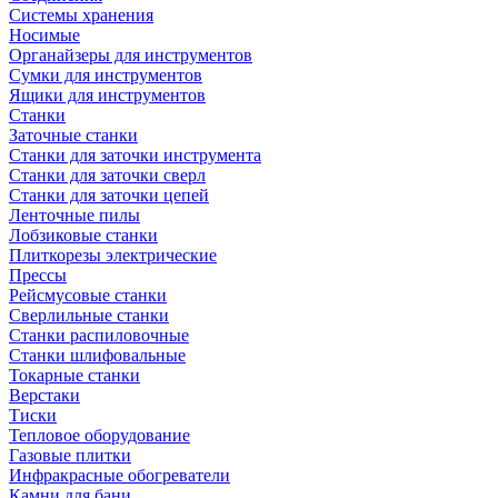
Системы хранения
Носимые
Органайзеры для инструментов
Сумки для инструментов
Ящики для инструментов
Станки
Заточные станки
Станки для заточки инструмента
Станки для заточки сверл
Станки для заточки цепей
Ленточные пилы
Лобзиковые станки
Плиткорезы электрические
Прессы
Рейсмусовые станки
Сверлильные станки
Станки распиловочные
Станки шлифовальные
Токарные станки
Верстаки
Тиски
Тепловое оборудование
Газовые плитки
Инфракрасные обогреватели
Камни для бани