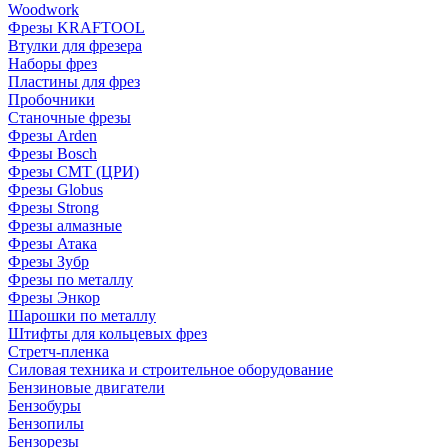
Woodwork
Фрезы KRAFTOOL
Втулки для фрезера
Наборы фрез
Пластины для фрез
Пробочники
Станочные фрезы
Фрезы Arden
Фрезы Bosch
Фрезы CMT (ЦРИ)
Фрезы Globus
Фрезы Strong
Фрезы алмазные
Фрезы Атака
Фрезы Зубр
Фрезы по металлу
Фрезы Энкор
Шарошки по металлу
Штифты для кольцевых фрез
Стретч-пленка
Силовая техника и строительное оборудование
Бензиновые двигатели
Бензобуры
Бензопилы
Бензорезы