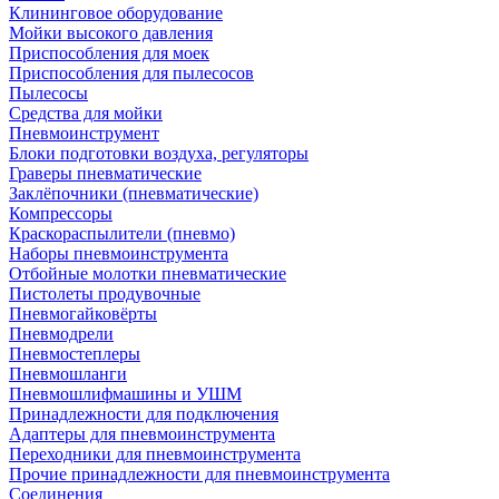
Клининговое оборудование
Мойки высокого давления
Приспособления для моек
Приспособления для пылесосов
Пылесосы
Средства для мойки
Пневмоинструмент
Блоки подготовки воздуха, регуляторы
Граверы пневматические
Заклёпочники (пневматические)
Компрессоры
Краскораспылители (пневмо)
Наборы пневмоинструмента
Отбойные молотки пневматические
Пистолеты продувочные
Пневмогайковёрты
Пневмодрели
Пневмостеплеры
Пневмошланги
Пневмошлифмашины и УШМ
Принадлежности для подключения
Адаптеры для пневмоинструмента
Переходники для пневмоинструмента
Прочие принадлежности для пневмоинструмента
Соединения