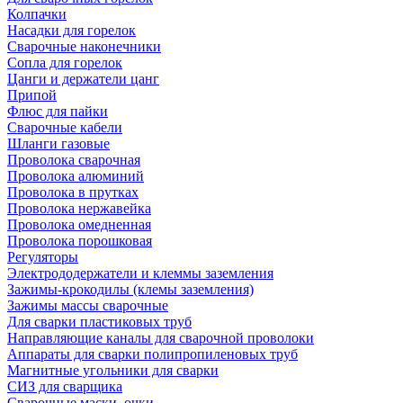
Колпачки
Насадки для горелок
Сварочные наконечники
Сопла для горелок
Цанги и держатели цанг
Припой
Флюс для пайки
Сварочные кабели
Шланги газовые
Проволока сварочная
Проволока алюминий
Проволока в прутках
Проволока нержавейка
Проволока омедненная
Проволока порошковая
Регуляторы
Электрододержатели и клеммы заземления
Зажимы-крокодилы (клемы заземления)
Зажимы массы сварочные
Для сварки пластиковых труб
Направляющие каналы для сварочной проволоки
Аппараты для сварки полипропиленовых труб
Магнитные угольники для сварки
СИЗ для сварщика
Сварочные маски, очки