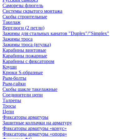
Саморезы флюгель
Системы скрытого монтажа
Скобы строительные
Такелаж
Вертлюги (2 петли)
Зажимы для стальных канатов "Duplex"/"Simplex"
Зажимы троса
Зажимы троса (втулка)
Карабины винтовые
Карабины пожарные
Карабины с фиксатором
Коуши
Крюки S-образные
Рым-болты
Рым-гайки
Скобы шакле такелажные
Соединители цепи
Талрепы
Тросы
Цепи
Фиксаторы арматуры
Защитные колпачки на арматуру
Фиксаторы арматуры «конус»
Фиксаторы арматуры «опора»