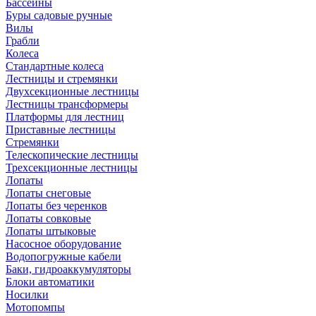
Бассейны
Буры садовые ручные
Вилы
Грабли
Колеса
Стандартные колеса
Лестницы и стремянки
Двухсекционные лестницы
Лестницы трансформеры
Платформы для лестниц
Приставные лестницы
Стремянки
Телескопические лестницы
Трехсекционные лестницы
Лопаты
Лопаты снеговые
Лопаты без черенков
Лопаты совковые
Лопаты штыковые
Насосное оборудование
Водопогружные кабели
Баки, гидроаккумуляторы
Блоки автоматики
Носилки
Мотопомпы