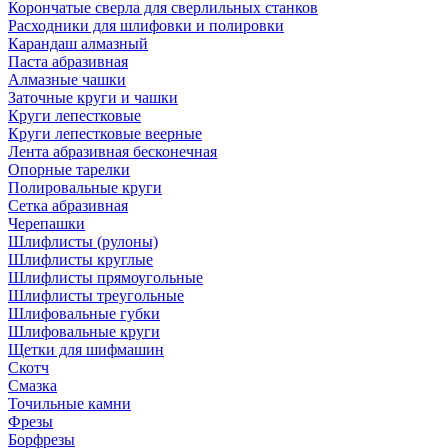
Корончатые сверла для сверлильных станков
Расходники для шлифовки и полировки
Карандаш алмазный
Паста абразивная
Алмазные чашки
Заточные круги и чашки
Круги лепестковые
Круги лепестковые веерные
Лента абразивная бесконечная
Опорные тарелки
Полировальные круги
Сетка абразивная
Черепашки
Шлифлисты (рулоны)
Шлифлисты круглые
Шлифлисты прямоугольные
Шлифлисты треугольные
Шлифовальные губки
Шлифовальные круги
Щетки для шифмашин
Скотч
Смазка
Точильные камни
Фрезы
Борфрезы