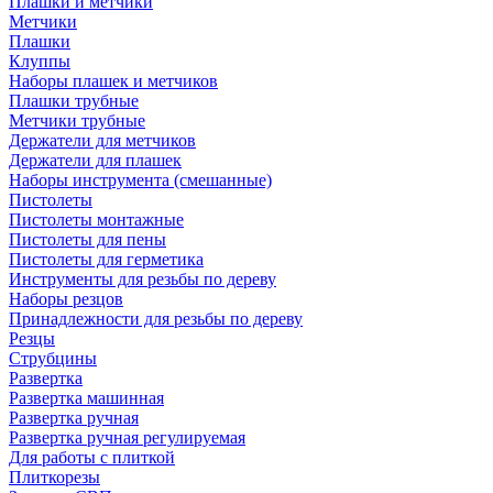
Плашки и метчики
Метчики
Плашки
Клуппы
Наборы плашек и метчиков
Плашки трубные
Метчики трубные
Держатели для метчиков
Держатели для плашек
Наборы инструмента (смешанные)
Пистолеты
Пистолеты монтажные
Пистолеты для пены
Пистолеты для герметика
Инструменты для резьбы по дереву
Наборы резцов
Принадлежности для резьбы по дереву
Резцы
Струбцины
Развертка
Развертка машинная
Развертка ручная
Развертка ручная регулируемая
Для работы с плиткой
Плиткорезы