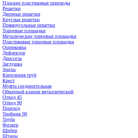
Плоские пластиковые переходы
Решетки
Дверные решетки
Круглые решетки
Прямоугольные решетки
Торцевые площадки
Металические торцевые площадки
Пластиковые торцевые площадки
Оцинковка
Дефлектор
Дроссель
Заглушка
Зонты
Крепления труб
Крест
Муфта соединительная
Обратный клапан металлический
Отвод 45
Отвод 90
Переход
Тройник 90
Труба
Фильтр
Шибер
Штаны