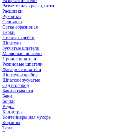
Разбрызгиватели
Разметочная краска, нити
Расшивки
Рукоятки
Серпянка
Сетка абразивная
Тёрки
Цикли, скребки
Шпатели
Зубчатые шпатели
Малярные шпатели
Прочие шпатели
Резиновые шпатели
Фасадные шпатели
Шпатель-скребок
Шпатели зубчатые
Сад и огород
Баки и емкости
Баки
Бочки
Ведра
Канистры
Контейнеры для мусора
Корзины
Тазы