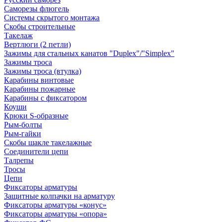
Саморезы флюгель
Системы скрытого монтажа
Скобы строительные
Такелаж
Вертлюги (2 петли)
Зажимы для стальных канатов "Duplex"/"Simplex"
Зажимы троса
Зажимы троса (втулка)
Карабины винтовые
Карабины пожарные
Карабины с фиксатором
Коуши
Крюки S-образные
Рым-болты
Рым-гайки
Скобы шакле такелажные
Соединители цепи
Талрепы
Тросы
Цепи
Фиксаторы арматуры
Защитные колпачки на арматуру
Фиксаторы арматуры «конус»
Фиксаторы арматуры «опора»