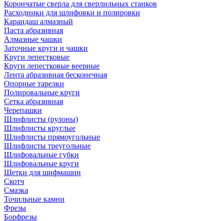
Корончатые сверла для сверлильных станков
Расходники для шлифовки и полировки
Карандаш алмазный
Паста абразивная
Алмазные чашки
Заточные круги и чашки
Круги лепестковые
Круги лепестковые веерные
Лента абразивная бесконечная
Опорные тарелки
Полировальные круги
Сетка абразивная
Черепашки
Шлифлисты (рулоны)
Шлифлисты круглые
Шлифлисты прямоугольные
Шлифлисты треугольные
Шлифовальные губки
Шлифовальные круги
Щетки для шифмашин
Скотч
Смазка
Точильные камни
Фрезы
Борфрезы