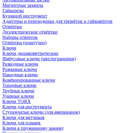
Магнитные захваты
Гайкорезы
Кузовной инструмент
Адаптеры и переходники для трещёток и гайковёртов
Отвёртки
Диэлектрические отвёртки
Наборы отверток
Отвёртки (поштучно)
Ключи
Ключи динамометрические
Имбусовые ключи (шестигранники)
Разводные ключи
Рожковые ключи
Накидные ключи
Комбинированные ключи
Торцевые ключи
Трубные ключи
Ударные ключи
Ключи TORX
Ключи для инструмента
Ступенчатые ключи (для американок)
Ключи для метчиков
Ключи для плашек
Ключи к пружинному зажиму