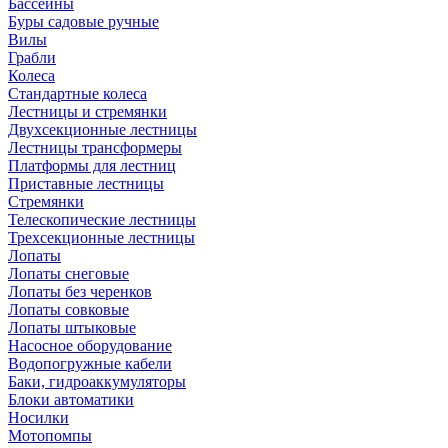
Бассейны
Буры садовые ручные
Вилы
Грабли
Колеса
Стандартные колеса
Лестницы и стремянки
Двухсекционные лестницы
Лестницы трансформеры
Платформы для лестниц
Приставные лестницы
Стремянки
Телескопические лестницы
Трехсекционные лестницы
Лопаты
Лопаты снеговые
Лопаты без черенков
Лопаты совковые
Лопаты штыковые
Насосное оборудование
Водопогружные кабели
Баки, гидроаккумуляторы
Блоки автоматики
Носилки
Мотопомпы