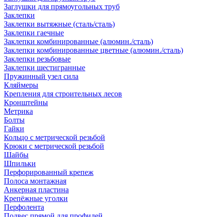
Заглушки для прямоугольных труб
Заклепки
Заклепки вытяжные (сталь/сталь)
Заклепки гаечные
Заклепки комбинированные (алюмин./сталь)
Заклепки комбинированные цветные (алюмин./сталь)
Заклепки резьбовые
Заклепки шестигранные
Пружинный узел сила
Кляймеры
Крепления для строительных лесов
Кронштейны
Метрика
Болты
Гайки
Кольцо с метрической резьбой
Крюки с метрической резьбой
Шайбы
Шпильки
Перфорированный крепеж
Полоса монтажная
Анкерная пластина
Крепёжные уголки
Перфолента
Подвес прямой для профилей