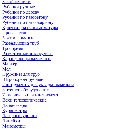
Заклёпочники
Рубанки ручные
Рубанки по дереву
Рубанки по газобетону
Рубанки по гипсокартону
Крючки для вязки арматуры
Просекатели
Зажимы ручные
Развальцовка труб
Тросорезы
Разметочный инструмент
Карандаши разметочные
Маркеры
Мел
Пружины для труб
Штроборезы ручные
Инструменты для укладки ламината
Заточное оборудование
Измерительный инструмент
Вехи телескопические
Дальномеры
Курвиметры
Лазерные уровни
Линейки
Манометры