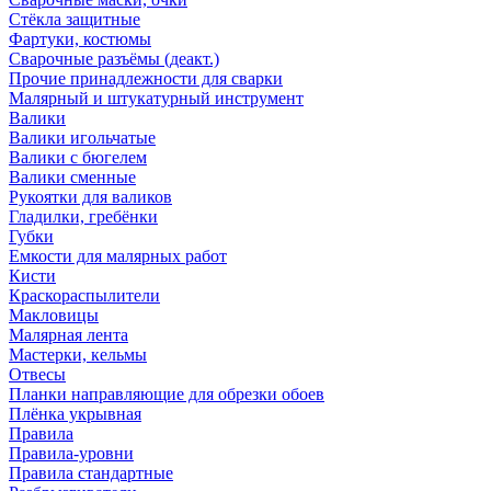
Стёкла защитные
Фартуки, костюмы
Сварочные разъёмы (деакт.)
Прочие принадлежности для сварки
Малярный и штукатурный инструмент
Валики
Валики игольчатые
Валики с бюгелем
Валики сменные
Рукоятки для валиков
Гладилки, гребёнки
Губки
Емкости для малярных работ
Кисти
Краскораспылители
Макловицы
Малярная лента
Мастерки, кельмы
Отвесы
Планки направляющие для обрезки обоев
Плёнка укрывная
Правила
Правила-уровни
Правила стандартные