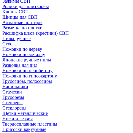
Зажимы СВП
Ролики для плиткореза
Клинья СВП
Щипцы для СВП
Алмазные притиры
Разметка по плитке
Расшифка швов (крестики) СВП
Пилы ручные
Стусла
Ножовки по дереву
Ножовки по металлу
Японские ручные пилы
Разводка для пил
Ножовки по пенобетону
Ножовки по гипсокартону
Трубогибы, полосогибы
Напильники
Стамески
Труборезы
Степлеры
Стеклорезы
Щётки металлические
Ножи и лезвия
Твердосплавные пластины
Присоски вакуумные