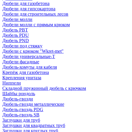
Дюбели для газобетона
Дюбели для гипсокартона
Дюбели для строительных лесов
Дюбели молли
Дюбели молли с прямым крюком
Дюбель PBT
Дюбель PDU
Дюбель PND
Дюбели под стяжку
Дюбели с крюком "Wkret-met"
Дюбели универсальные-Т
Дюбели фасадные
Дюбель-хомуты для кабеля
Крепёж для газобетона
Крепления унитаза
Ниппели
Складной пружинный дюбель с крючком
Шайбы рондоль
Дюбель-гвозди
Дюбель-гвозди металлические
Дюбель-гвоздь PDG
Дюбель-гвоздь SB
Заглушки для труб
Заглушки для квадратных труб
Заглушки для круглых труб