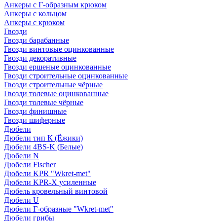
Анкеры с Г-образным крюком
Анкеры с кольцом
Анкеры с крюком
Гвозди
Гвозди барабанные
Гвозди винтовые оцинкованные
Гвозди декоративные
Гвозди ершеные оцинкованные
Гвозди строительные оцинкованные
Гвозди строительные чёрные
Гвозди толевые оцинкованные
Гвозди толевые чёрные
Гвозди финишные
Гвозди шиферные
Дюбели
Дюбели тип К (Ёжики)
Дюбели 4BS-K (Белые)
Дюбели N
Дюбели Fischer
Дюбели KPR "Wkret-met"
Дюбели KPR-Х усиленные
Дюбель кровельный винтовой
Дюбели U
Дюбели Г-образные "Wkret-met"
Дюбели грибы