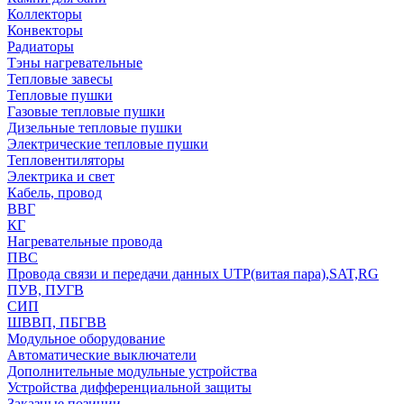
Коллекторы
Конвекторы
Радиаторы
Тэны нагревательные
Тепловые завесы
Тепловые пушки
Газовые тепловые пушки
Дизельные тепловые пушки
Электрические тепловые пушки
Тепловентиляторы
Электрика и свет
Кабель, провод
ВВГ
КГ
Нагревательные провода
ПВС
Провода связи и передачи данных UTP(витая пара),SAT,RG
ПУВ, ПУГВ
СИП
ШВВП, ПБГВВ
Модульное оборудование
Автоматические выключатели
Дополнительные модульные устройства
Устройства дифференциальной защиты
Заказные позиции