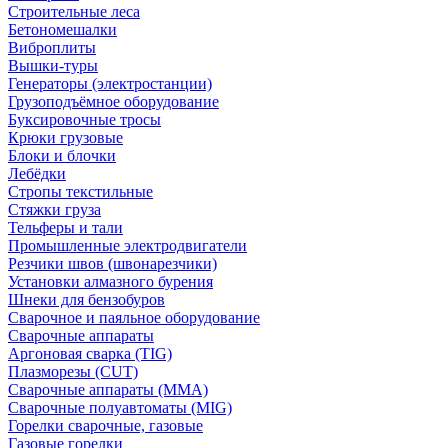
Строительные леса
Бетономешалки
Виброплиты
Вышки-туры
Генераторы (электростанции)
Грузоподъёмное оборудование
Буксировочные тросы
Крюки грузовые
Блоки и блочки
Лебёдки
Стропы текстильные
Стяжки груза
Тельферы и тали
Промышленные электродвигатели
Резчики швов (швонарезчики)
Установки алмазного бурения
Шнеки для бензобуров
Сварочное и паяльное оборудование
Сварочные аппараты
Аргоновая сварка (TIG)
Плазморезы (CUT)
Сварочные аппараты (MMA)
Сварочные полуавтоматы (MIG)
Горелки сварочные, газовые
Газовые горелки