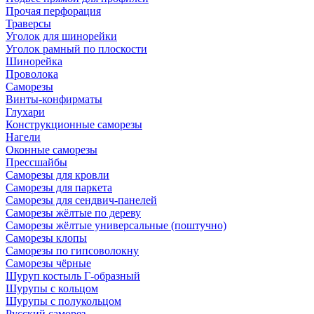
Прочая перфорация
Траверсы
Уголок для шинорейки
Уголок рамный по плоскости
Шинорейка
Проволока
Саморезы
Винты-конфирматы
Глухари
Конструкционные саморезы
Нагели
Оконные саморезы
Прессшайбы
Саморезы для кровли
Саморезы для паркета
Саморезы для сендвич-панелей
Саморезы жёлтые по дереву
Саморезы жёлтые универсальные (поштучно)
Саморезы клопы
Саморезы по гипсоволокну
Саморезы чёрные
Шуруп костыль Г-образный
Шурупы с кольцом
Шурупы с полукольцом
Русский саморез