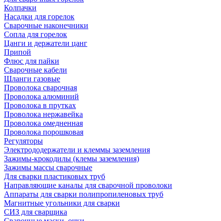
Колпачки
Насадки для горелок
Сварочные наконечники
Сопла для горелок
Цанги и держатели цанг
Припой
Флюс для пайки
Сварочные кабели
Шланги газовые
Проволока сварочная
Проволока алюминий
Проволока в прутках
Проволока нержавейка
Проволока омедненная
Проволока порошковая
Регуляторы
Электрододержатели и клеммы заземления
Зажимы-крокодилы (клемы заземления)
Зажимы массы сварочные
Для сварки пластиковых труб
Направляющие каналы для сварочной проволоки
Аппараты для сварки полипропиленовых труб
Магнитные угольники для сварки
СИЗ для сварщика
Сварочные маски, очки