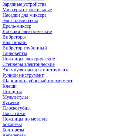
Зарядные устройства
Миксеры строительные
Насадки для миксера
Электромиксеры
Дрель-миксер
Лобзики электрические
Вибраторы
Вал гибкий
Вибратор глубинный
Гайковёрты
Ножницы электрические
Степлеры электрические
Аккумуляторы для инструмента
Ручной инструмент
Шарнирно-губцевый инструмент
Клещи
Пинцеты
Мультитулы
Кусачки
Плоскогубцы
Пассатижи
Ножницы по металлу
Бокорезы
Болторезы
Кабелерезы