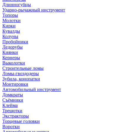
Длинногубцы
Ударно-рычажный инструмент
Топоры
Молотки
Кирки
Кувалды
Колуны
Пробойники
Ледорубы
Киянки
Кернеры
Выколотки
Строительные ломы
Ломы-гвоздодеры
Зубила, конопатки
Монтировки
Автомобильный инструмент
Домкраты
Съёмники
Клейма
Трещотки
Экстракторы
Торцевые головки
Воротки
Автомобильные щетки