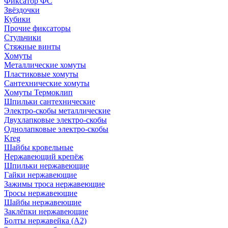
Фиксатор ФС
Звёздочки
Кубики
Прочие фиксаторы
Стульчики
Стяжные винты
Хомуты
Металлические хомуты
Пластиковые хомуты
Сантехнические хомуты
Хомуты Термоклип
Шпильки сантехнические
Электро-скобы металлические
Двухлапковые электро-скобы
Однолапковые электро-скобы
Kreg
Шайбы кровельные
Нержавеющий крепёж
Шпильки нержавеющие
Гайки нержавеющие
Зажимы троса нержавеющие
Тросы нержавеющие
Шайбы нержавеющие
Заклёпки нержавеющие
Болты нержавейка (А2)