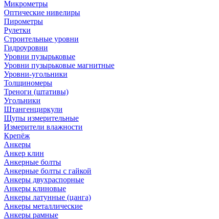
Микрометры
Оптические нивелиры
Пирометры
Рулетки
Строительные уровни
Гидроуровни
Уровни пузырьковые
Уровни пузырьковые магнитные
Уровни-угольники
Толщиномеры
Треноги (штативы)
Угольники
Штангенциркули
Щупы измерительные
Измерители влажности
Крепёж
Анкеры
Анкер клин
Анкерные болты
Анкерные болты с гайкой
Анкеры двухраспорные
Анкеры клиновые
Анкеры латунные (цанга)
Анкеры металлические
Анкеры рамные