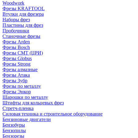
Woodwork
Фрезы KRAFTOOL
Втулки для фрезера
Наборы фрез
Пластины для фрез
Пробочники
Станочные фрезы
Фрезы Arden
Фрезы Bosch
Фрезы CMT (ЦРИ)
Фрезы Globus
Фрезы Strong
Фрезы алмазные
Фрезы Атака
Фрезы Зубр
Фрезы по металлу
Фрезы Энкор
Шарошки по металлу
Штифты для кольцевых фрез
Стретч-пленка
Силовая техника и строительное оборудование
Бензиновые двигатели
Бензобуры
Бензопилы
Бензорезы