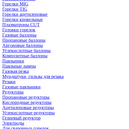
Горелки MIG
Горелки TIG
Горелки ацетиленовые
Горелки кровельные
Плазматроны CUT
Головки горелок
Газовые баллоны
Пропановые баллоны
Аргоновые баллоны
Углекислотные баллоны
Композитные баллоны
Паяльники
Паяльные лампы
Газовая резка
Мундштуки, гильзы для резака
Резаки
Газовые паяльники
Редукторы
Пропановые редукторы
Кислородные редукторы
Ацетиленовые редукторы
Углекислотные редукторы
Гелиевый редуктор
Электроды
Для сварочных горелок