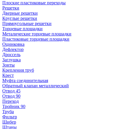
Плоские пластиковые переходы
Решетки
Дверные решетки
Круглые решетки
Прямоугольные решетки
Торцевые площадки
Металические торцевые площадки
Пластиковые торцевые площадки
Оцинковка
Дефлектор
Дроссель
Заглушка
Зонты
Крепления труб
Крест
Муфта соединительная
Обратный клапан металлический
Отвод 45
Отвод 90
Переход
Тройник 90
Труба
Фильтр
Шибер
Штаны