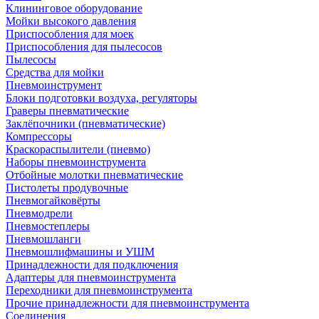
Клининговое оборудование
Мойки высокого давления
Приспособления для моек
Приспособления для пылесосов
Пылесосы
Средства для мойки
Пневмоинструмент
Блоки подготовки воздуха, регуляторы
Граверы пневматические
Заклёпочники (пневматические)
Компрессоры
Краскораспылители (пневмо)
Наборы пневмоинструмента
Отбойные молотки пневматические
Пистолеты продувочные
Пневмогайковёрты
Пневмодрели
Пневмостеплеры
Пневмошланги
Пневмошлифмашины и УШМ
Принадлежности для подключения
Адаптеры для пневмоинструмента
Переходники для пневмоинструмента
Прочие принадлежности для пневмоинструмента
Соединения