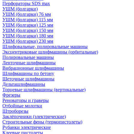
Перфораторы SDS max
УШМ (болгарки)
УШМ (болгарки) 76 мм
УШМ (болгарки) 115 мм
УШМ (болгарки) 125 мм
УШМ (болгарки) 150 мм
УШМ (болгарки) 180 мм
УШМ (болгарки) 230 мм
Шлифовальные, полировальные машины
Эксцентриковые шлифмашины (орбитальные)
Полировальные машины
Ленточные шлифмашины
Вибрационные шлифмашины
Шлифмашины по бетону
Щеточные шлифмашины
Дельташлифмашины
Торцевые шлифмашины (вертикальные)
Фрезеры
Реноваторы и граверы
Отбойные молотки
Штроборезы
Заклёпочники (электрические)
Строительные фены (термопистолеты)
Рубанки электрические
Клеевые пистолеты