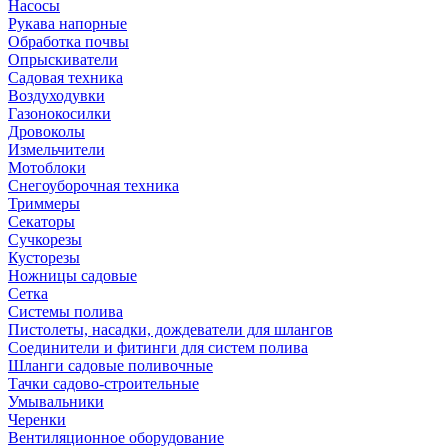
Насосы
Рукава напорные
Обработка почвы
Опрыскиватели
Садовая техника
Воздуходувки
Газонокосилки
Дровоколы
Измельчители
Мотоблоки
Снегоуборочная техника
Триммеры
Секаторы
Сучкорезы
Кусторезы
Ножницы садовые
Сетка
Системы полива
Пистолеты, насадки, дождеватели для шлангов
Соединители и фитинги для систем полива
Шланги садовые поливочные
Тачки садово-строительные
Умывальники
Черенки
Вентиляционное оборудование