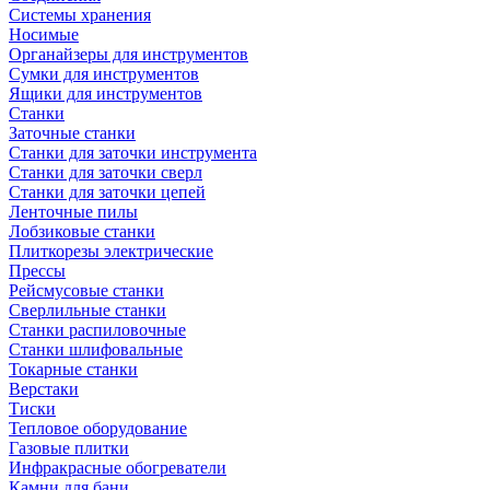
Системы хранения
Носимые
Органайзеры для инструментов
Сумки для инструментов
Ящики для инструментов
Станки
Заточные станки
Станки для заточки инструмента
Станки для заточки сверл
Станки для заточки цепей
Ленточные пилы
Лобзиковые станки
Плиткорезы электрические
Прессы
Рейсмусовые станки
Сверлильные станки
Станки распиловочные
Станки шлифовальные
Токарные станки
Верстаки
Тиски
Тепловое оборудование
Газовые плитки
Инфракрасные обогреватели
Камни для бани