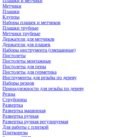
Плашки и метчики
Метчики
Плашки
Клуппы
Наборы плашек и метчиков
Плашки трубные
Метчики трубные
Держатели для метчиков
Держатели для плашек
Наборы инструмента (смешанные)
Пистолеты
Пистолеты монтажные
Пистолеты для пены
Пистолеты для герметика
Инструменты для резьбы по дереву
Наборы резцов
Принадлежности для резьбы по дереву
Резцы
Струбцины
Развертка
Развертка машинная
Развертка ручная
Развертка ручная регулируемая
Для работы с плиткой
Плиткорезы