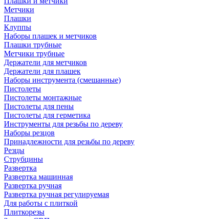
Плашки и метчики
Метчики
Плашки
Клуппы
Наборы плашек и метчиков
Плашки трубные
Метчики трубные
Держатели для метчиков
Держатели для плашек
Наборы инструмента (смешанные)
Пистолеты
Пистолеты монтажные
Пистолеты для пены
Пистолеты для герметика
Инструменты для резьбы по дереву
Наборы резцов
Принадлежности для резьбы по дереву
Резцы
Струбцины
Развертка
Развертка машинная
Развертка ручная
Развертка ручная регулируемая
Для работы с плиткой
Плиткорезы