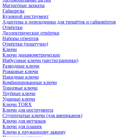
Магнитные захваты
Гайкорезы
Кузовной инструмент
Адаптеры и переходники для трещёток и гайковёртов
Отвёртки
Диэлектрические отвёртки
Наборы отверток
Отвёртки (поштучно)
Ключи
Ключи динамометрические
Имбусовые ключи (шестигранники)
Разводные ключи
Рожковые ключи
Накидные ключи
Комбинированные ключи
Торцевые ключи
Трубные ключи
Ударные ключи
Ключи TORX
Ключи для инструмента
Ступенчатые ключи (для американок)
Ключи для метчиков
Ключи для плашек
Ключи к пружинному зажиму