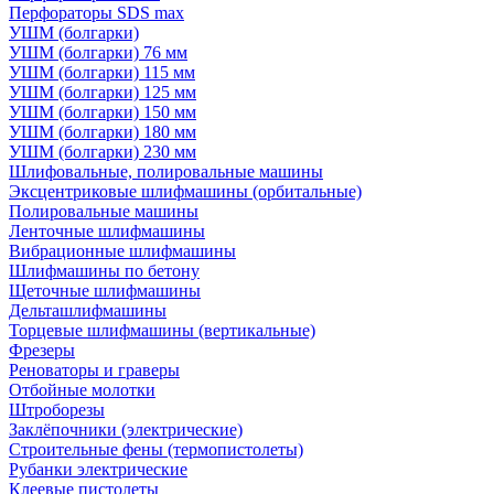
Перфораторы SDS max
УШМ (болгарки)
УШМ (болгарки) 76 мм
УШМ (болгарки) 115 мм
УШМ (болгарки) 125 мм
УШМ (болгарки) 150 мм
УШМ (болгарки) 180 мм
УШМ (болгарки) 230 мм
Шлифовальные, полировальные машины
Эксцентриковые шлифмашины (орбитальные)
Полировальные машины
Ленточные шлифмашины
Вибрационные шлифмашины
Шлифмашины по бетону
Щеточные шлифмашины
Дельташлифмашины
Торцевые шлифмашины (вертикальные)
Фрезеры
Реноваторы и граверы
Отбойные молотки
Штроборезы
Заклёпочники (электрические)
Строительные фены (термопистолеты)
Рубанки электрические
Клеевые пистолеты