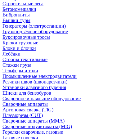
Строительные леса
Бетономешалки
Виброплиты
Вышки-туры
Генераторы (электростанции)
Грузоподъёмное оборудование
Буксировочные тросы
Крюки грузовые
Блоки и блочки
Лебёдки
Стропы текстильные
Стяжки груза
Тельферы и тали
Промышленные электродвигатели
Резчики швов (швонарезчики)
Установки алмазного бурения
Шнеки для бензобуров
Сварочное и паяльное оборудование
Сварочные аппараты
Аргоновая сварка (TIG)
Плазморезы (CUT)
Сварочные аппараты (MMA)
Сварочные полуавтоматы (MIG)
Горелки сварочные, газовые
Газовые горелки