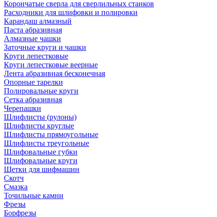
Корончатые сверла для сверлильных станков
Расходники для шлифовки и полировки
Карандаш алмазный
Паста абразивная
Алмазные чашки
Заточные круги и чашки
Круги лепестковые
Круги лепестковые веерные
Лента абразивная бесконечная
Опорные тарелки
Полировальные круги
Сетка абразивная
Черепашки
Шлифлисты (рулоны)
Шлифлисты круглые
Шлифлисты прямоугольные
Шлифлисты треугольные
Шлифовальные губки
Шлифовальные круги
Щетки для шифмашин
Скотч
Смазка
Точильные камни
Фрезы
Борфрезы