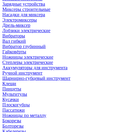
Зарядные устройства
Миксеры строительные
Насадки для миксера
Электромиксеры
Дрель-миксер
Лобзики электрические
Вибраторы
Вал гибкий
Вибратор глубинный
Гайковёрты
Ножницы электрические
Степлеры электрические
Аккумуляторы для инструмента
Ручной инструмент
Шарнирно-губцевый инструмент
Клещи
Пинцеты
Мультитулы
Кусачки
Плоскогубцы
Пассатижи
Ножницы по металлу
Бокорезы
Болторезы
Кабелерезы