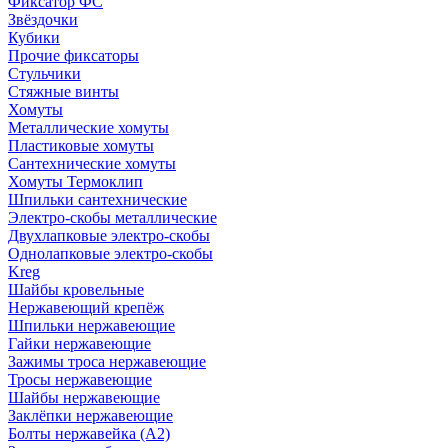
Фиксатор ФС
Звёздочки
Кубики
Прочие фиксаторы
Стульчики
Стяжные винты
Хомуты
Металлические хомуты
Пластиковые хомуты
Сантехнические хомуты
Хомуты Термоклип
Шпильки сантехнические
Электро-скобы металлические
Двухлапковые электро-скобы
Однолапковые электро-скобы
Kreg
Шайбы кровельные
Нержавеющий крепёж
Шпильки нержавеющие
Гайки нержавеющие
Зажимы троса нержавеющие
Тросы нержавеющие
Шайбы нержавеющие
Заклёпки нержавеющие
Болты нержавейка (А2)