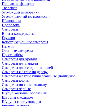
Прочая перфорация
Траверсы
Уголок для шинорейки
Уголок рамный по плоскости
Шинорейка
Проволока
Саморезы
Винты-конфирматы
Глухари
Конструкционные саморезы
Нагели
Оконные саморезы
Прессшайбы
Саморезы для кровли
Саморезы для паркета
Саморезы для сендвич-панелей
Саморезы жёлтые по дереву
Саморезы жёлтые универсальные (поштучно)
Саморезы клопы
Саморезы по гипсоволокну
Саморезы чёрные
Шуруп костыль Г-образный
Шурупы с кольцом
Шурупы с полукольцом
Русский саморез