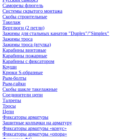
Саморезы флюгель
Системы скрытого монтажа
Скобы строительные
Такелаж
Вертлюги (2 петли)
Зажимы для стальных канатов "Duplex"/"Simplex"
Зажимы троса
Зажимы троса (втулка)
Карабины винтовые
Карабины пожарные
Карабины с фиксатором
Коуши
Крюки S-образные
Рым-болты
Рым-гайки
Скобы шакле такелажные
Соединители цепи
Талрепы
Тросы
Цепи
Фиксаторы арматуры
Защитные колпачки на арматуру
Фиксаторы арматуры «конус»
Фиксаторы арматуры «опора»