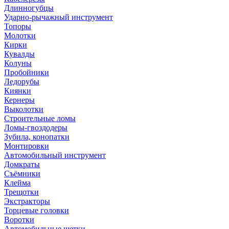
Длинногубцы
Ударно-рычажный инструмент
Топоры
Молотки
Кирки
Кувалды
Колуны
Пробойники
Ледорубы
Киянки
Кернеры
Выколотки
Строительные ломы
Ломы-гвоздодеры
Зубила, конопатки
Монтировки
Автомобильный инструмент
Домкраты
Съёмники
Клейма
Трещотки
Экстракторы
Торцевые головки
Воротки
Автомобильные щетки