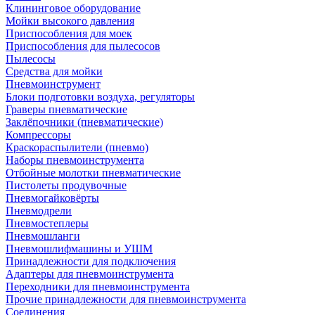
Клининговое оборудование
Мойки высокого давления
Приспособления для моек
Приспособления для пылесосов
Пылесосы
Средства для мойки
Пневмоинструмент
Блоки подготовки воздуха, регуляторы
Граверы пневматические
Заклёпочники (пневматические)
Компрессоры
Краскораспылители (пневмо)
Наборы пневмоинструмента
Отбойные молотки пневматические
Пистолеты продувочные
Пневмогайковёрты
Пневмодрели
Пневмостеплеры
Пневмошланги
Пневмошлифмашины и УШМ
Принадлежности для подключения
Адаптеры для пневмоинструмента
Переходники для пневмоинструмента
Прочие принадлежности для пневмоинструмента
Соединения