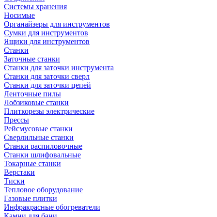
Системы хранения
Носимые
Органайзеры для инструментов
Сумки для инструментов
Ящики для инструментов
Станки
Заточные станки
Станки для заточки инструмента
Станки для заточки сверл
Станки для заточки цепей
Ленточные пилы
Лобзиковые станки
Плиткорезы электрические
Прессы
Рейсмусовые станки
Сверлильные станки
Станки распиловочные
Станки шлифовальные
Токарные станки
Верстаки
Тиски
Тепловое оборудование
Газовые плитки
Инфракрасные обогреватели
Камни для бани