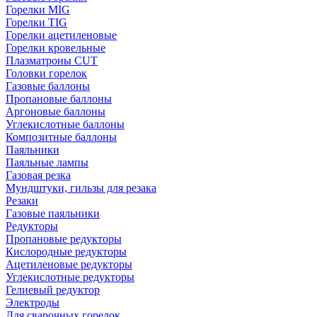
Горелки MIG
Горелки TIG
Горелки ацетиленовые
Горелки кровельные
Плазматроны CUT
Головки горелок
Газовые баллоны
Пропановые баллоны
Аргоновые баллоны
Углекислотные баллоны
Композитные баллоны
Паяльники
Паяльные лампы
Газовая резка
Мундштуки, гильзы для резака
Резаки
Газовые паяльники
Редукторы
Пропановые редукторы
Кислородные редукторы
Ацетиленовые редукторы
Углекислотные редукторы
Гелиевый редуктор
Электроды
Для сварочных горелок