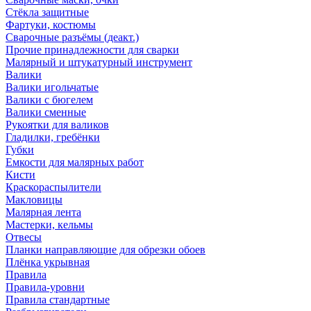
Стёкла защитные
Фартуки, костюмы
Сварочные разъёмы (деакт.)
Прочие принадлежности для сварки
Малярный и штукатурный инструмент
Валики
Валики игольчатые
Валики с бюгелем
Валики сменные
Рукоятки для валиков
Гладилки, гребёнки
Губки
Емкости для малярных работ
Кисти
Краскораспылители
Макловицы
Малярная лента
Мастерки, кельмы
Отвесы
Планки направляющие для обрезки обоев
Плёнка укрывная
Правила
Правила-уровни
Правила стандартные