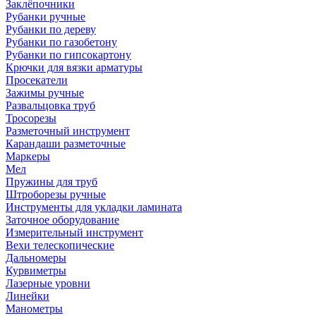
Заклёпочники
Рубанки ручные
Рубанки по дереву
Рубанки по газобетону
Рубанки по гипсокартону
Крючки для вязки арматуры
Просекатели
Зажимы ручные
Развальцовка труб
Тросорезы
Разметочный инструмент
Карандаши разметочные
Маркеры
Мел
Пружины для труб
Штроборезы ручные
Инструменты для укладки ламината
Заточное оборудование
Измерительный инструмент
Вехи телескопические
Дальномеры
Курвиметры
Лазерные уровни
Линейки
Манометры