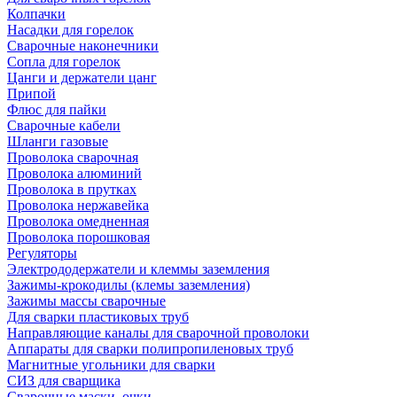
Колпачки
Насадки для горелок
Сварочные наконечники
Сопла для горелок
Цанги и держатели цанг
Припой
Флюс для пайки
Сварочные кабели
Шланги газовые
Проволока сварочная
Проволока алюминий
Проволока в прутках
Проволока нержавейка
Проволока омедненная
Проволока порошковая
Регуляторы
Электрододержатели и клеммы заземления
Зажимы-крокодилы (клемы заземления)
Зажимы массы сварочные
Для сварки пластиковых труб
Направляющие каналы для сварочной проволоки
Аппараты для сварки полипропиленовых труб
Магнитные угольники для сварки
СИЗ для сварщика
Сварочные маски, очки