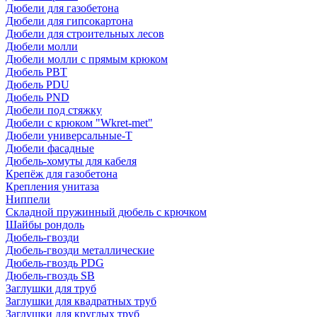
Дюбели для газобетона
Дюбели для гипсокартона
Дюбели для строительных лесов
Дюбели молли
Дюбели молли с прямым крюком
Дюбель PBT
Дюбель PDU
Дюбель PND
Дюбели под стяжку
Дюбели с крюком "Wkret-met"
Дюбели универсальные-Т
Дюбели фасадные
Дюбель-хомуты для кабеля
Крепёж для газобетона
Крепления унитаза
Ниппели
Складной пружинный дюбель с крючком
Шайбы рондоль
Дюбель-гвозди
Дюбель-гвозди металлические
Дюбель-гвоздь PDG
Дюбель-гвоздь SB
Заглушки для труб
Заглушки для квадратных труб
Заглушки для круглых труб