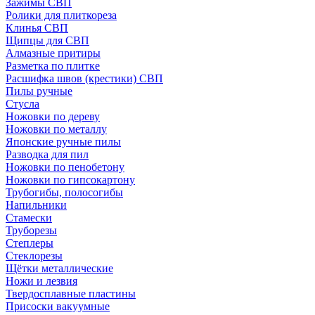
Зажимы СВП
Ролики для плиткореза
Клинья СВП
Щипцы для СВП
Алмазные притиры
Разметка по плитке
Расшифка швов (крестики) СВП
Пилы ручные
Стусла
Ножовки по дереву
Ножовки по металлу
Японские ручные пилы
Разводка для пил
Ножовки по пенобетону
Ножовки по гипсокартону
Трубогибы, полосогибы
Напильники
Стамески
Труборезы
Степлеры
Стеклорезы
Щётки металлические
Ножи и лезвия
Твердосплавные пластины
Присоски вакуумные