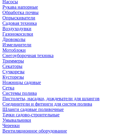
Насосы
Рукава напорные
Обработка почвы
Опрыскиватели
Садовая техника
Воздуходувки
Газонокосилки
Дровоколы
Измельчители
Мотоблоки
Снегоуборочная техника
Триммеры
Секаторы
Сучкорезы
Кусторезы
Ножницы садовые
Сетка
Системы полива
Пистолеты, насадки, дождеватели для шлангов
Соединители и фитинги для систем полива
Шланги садовые поливочные
Тачки садово-строительные
Умывальники
Черенки
Вентиляционное оборудование