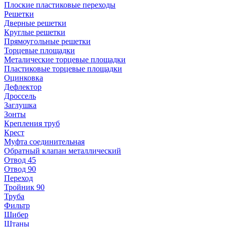
Плоские пластиковые переходы
Решетки
Дверные решетки
Круглые решетки
Прямоугольные решетки
Торцевые площадки
Металические торцевые площадки
Пластиковые торцевые площадки
Оцинковка
Дефлектор
Дроссель
Заглушка
Зонты
Крепления труб
Крест
Муфта соединительная
Обратный клапан металлический
Отвод 45
Отвод 90
Переход
Тройник 90
Труба
Фильтр
Шибер
Штаны