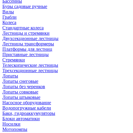
Бассейны
Буры садовые ручные
Вилы
Грабли
Колеса
Стандартные колеса
Лестницы и стремянки
Двухсекционные лестницы
Лестницы трансформеры
Платформы для лестниц
Приставные лестницы
Стремянки
Телескопические лестницы
Трехсекционные лестницы
Лопаты
Лопаты снеговые
Лопаты без черенков
Лопаты совковые
Лопаты штыковые
Насосное оборудование
Водопогружные кабели
Баки, гидроаккумуляторы
Блоки автоматики
Носилки
Мотопомпы