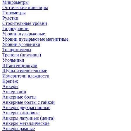
Микрометры
Оптические нивелиры
Пирометры
Рулетки
Строительные уровни
Гидроуровни
Уровни пузырьковые
Уровни пузырьковые магнитные
Уровни-угольники
Толщиномеры
Треноги (штативы)
Угольники
Штангенциркули
Щупы измерительные
Измерители влажности
Крепёж
Анкеры
Анкер клин
Анкерные болты
Анкерные болты с гайкой
Анкеры двухраспорные
Анкеры клиновые
Анкеры латунные (цанга)
Анкеры металлические
Анкеры рамные