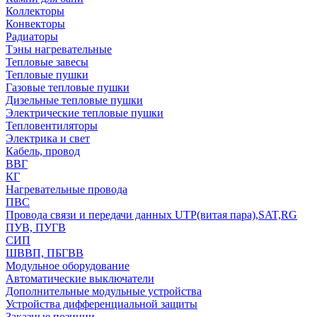
Коллекторы
Конвекторы
Радиаторы
Тэны нагревательные
Тепловые завесы
Тепловые пушки
Газовые тепловые пушки
Дизельные тепловые пушки
Электрические тепловые пушки
Тепловентиляторы
Электрика и свет
Кабель, провод
ВВГ
КГ
Нагревательные провода
ПВС
Провода связи и передачи данных UTP(витая пара),SAT,RG
ПУВ, ПУГВ
СИП
ШВВП, ПБГВВ
Модульное оборудование
Автоматические выключатели
Дополнительные модульные устройства
Устройства дифференциальной защиты
Заказные позиции