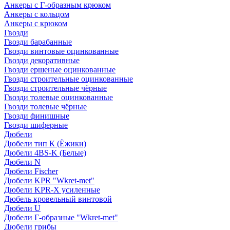
Анкеры с Г-образным крюком
Анкеры с кольцом
Анкеры с крюком
Гвозди
Гвозди барабанные
Гвозди винтовые оцинкованные
Гвозди декоративные
Гвозди ершеные оцинкованные
Гвозди строительные оцинкованные
Гвозди строительные чёрные
Гвозди толевые оцинкованные
Гвозди толевые чёрные
Гвозди финишные
Гвозди шиферные
Дюбели
Дюбели тип К (Ёжики)
Дюбели 4BS-K (Белые)
Дюбели N
Дюбели Fischer
Дюбели KPR "Wkret-met"
Дюбели KPR-Х усиленные
Дюбель кровельный винтовой
Дюбели U
Дюбели Г-образные "Wkret-met"
Дюбели грибы