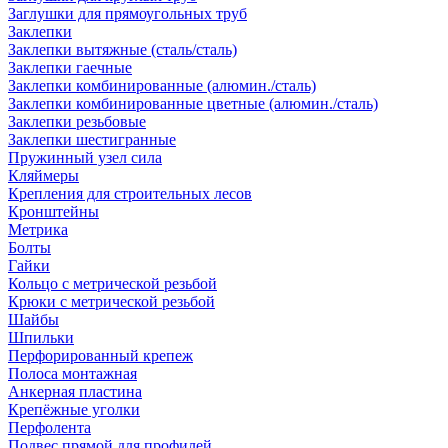
Заглушки для прямоугольных труб
Заклепки
Заклепки вытяжные (сталь/сталь)
Заклепки гаечные
Заклепки комбинированные (алюмин./сталь)
Заклепки комбинированные цветные (алюмин./сталь)
Заклепки резьбовые
Заклепки шестигранные
Пружинный узел сила
Кляймеры
Крепления для строительных лесов
Кронштейны
Метрика
Болты
Гайки
Кольцо с метрической резьбой
Крюки с метрической резьбой
Шайбы
Шпильки
Перфорированный крепеж
Полоса монтажная
Анкерная пластина
Крепёжные уголки
Перфолента
Подвес прямой для профилей