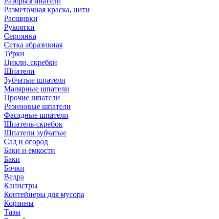
Разбрызгиватели
Разметочная краска, нити
Расшивки
Рукоятки
Серпянка
Сетка абразивная
Тёрки
Цикли, скребки
Шпатели
Зубчатые шпатели
Малярные шпатели
Прочие шпатели
Резиновые шпатели
Фасадные шпатели
Шпатель-скребок
Шпатели зубчатые
Сад и огород
Баки и емкости
Баки
Бочки
Ведра
Канистры
Контейнеры для мусора
Корзины
Тазы