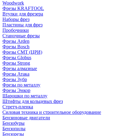
Woodwork
Фрезы KRAFTOOL
Втулки для фрезера
Наборы фрез
Пластины для фрез
Пробочники
Станочные фрезы
Фрезы Arden
Фрезы Bosch
Фрезы CMT (ЦРИ)
Фрезы Globus
Фрезы Strong
Фрезы алмазные
Фрезы Атака
Фрезы Зубр
Фрезы по металлу
Фрезы Энкор
Шарошки по металлу
Штифты для кольцевых фрез
Стретч-пленка
Силовая техника и строительное оборудование
Бензиновые двигатели
Бензобуры
Бензопилы
Бензорезы