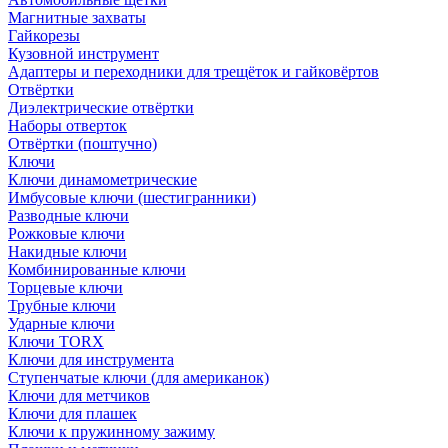
Магнитные захваты
Гайкорезы
Кузовной инструмент
Адаптеры и переходники для трещёток и гайковёртов
Отвёртки
Диэлектрические отвёртки
Наборы отверток
Отвёртки (поштучно)
Ключи
Ключи динамометрические
Имбусовые ключи (шестигранники)
Разводные ключи
Рожковые ключи
Накидные ключи
Комбинированные ключи
Торцевые ключи
Трубные ключи
Ударные ключи
Ключи TORX
Ключи для инструмента
Ступенчатые ключи (для американок)
Ключи для метчиков
Ключи для плашек
Ключи к пружинному зажиму