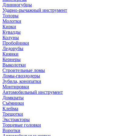
Длинногубцы
Ударно-рычажный инструмент
Топоры
Молотки
Кирки
Кувалды
Колуны
Пробойники
Ледорубы
Киянки
Кернеры
Выколотки
Строительные ломы
Ломы-гвоздодеры
Зубила, конопатки
Монтировки
Автомобильный инструмент
Домкраты
Съёмники
Клейма
Трещотки
Экстракторы
Торцевые головки
Воротки
Автомобильные щетки