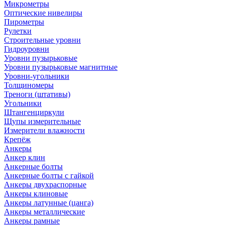
Микрометры
Оптические нивелиры
Пирометры
Рулетки
Строительные уровни
Гидроуровни
Уровни пузырьковые
Уровни пузырьковые магнитные
Уровни-угольники
Толщиномеры
Треноги (штативы)
Угольники
Штангенциркули
Щупы измерительные
Измерители влажности
Крепёж
Анкеры
Анкер клин
Анкерные болты
Анкерные болты с гайкой
Анкеры двухраспорные
Анкеры клиновые
Анкеры латунные (цанга)
Анкеры металлические
Анкеры рамные