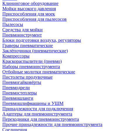
Клининговое оборудование
Мойки высокого давления
Приспособления для моек
Приспособления для пылесосов
Пылесосы
Средства для мойки
Пневмоинструмент
Блоки подготовки воздуха, регуляторы
Граверы пневматические
Заклёпочники (пневматические)
Компрессоры
Краскораспылители (пневмо)
Наборы пневмоинструмента
Отбойные молотки пневматические
Пистолеты продувочные
Пневмогайковёрты
Пневмодрели
Пневмостеплеры
Пневмошланги
Пневмошлифмашины и УШМ
Принадлежности для подключения
Адаптеры для пневмоинструмента
Переходники для пневмоинструмента
Прочие принадлежности для пневмоинструмента
Соединения