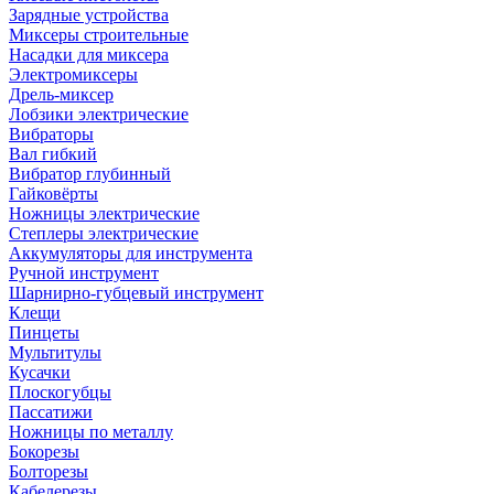
Зарядные устройства
Миксеры строительные
Насадки для миксера
Электромиксеры
Дрель-миксер
Лобзики электрические
Вибраторы
Вал гибкий
Вибратор глубинный
Гайковёрты
Ножницы электрические
Степлеры электрические
Аккумуляторы для инструмента
Ручной инструмент
Шарнирно-губцевый инструмент
Клещи
Пинцеты
Мультитулы
Кусачки
Плоскогубцы
Пассатижи
Ножницы по металлу
Бокорезы
Болторезы
Кабелерезы