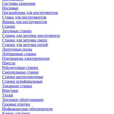
Системы хранения
Носимые
Органайзеры для инструментов
Сумки для инструментов
Ящики для инструментов
Станки
Заточные станки
Станки для заточки инструмента
Станки для заточки сверл
Станки для заточки цепей
Ленточные пилы
Лобзиковые станки
Плиткорезы электрические
Прессы
Рейсмусовые станки
Сверлильные станки
Станки распиловочные
Станки шлифовальные
Токарные станки
Верстаки
Тиски
Тепловое оборудование
Газовые плитки
Инфракрасные обогреватели
Камни для бани