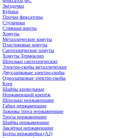
Фиксатор ФС
Звёздочки
Кубики
Прочие фиксаторы
Стульчики
Стяжные винты
Хомуты
Металлические хомуты
Пластиковые хомуты
Сантехнические хомуты
Хомуты Термоклип
Шпильки сантехнические
Электро-скобы металлические
Двухлапковые электро-скобы
Однолапковые электро-скобы
Kreg
Шайбы кровельные
Нержавеющий крепёж
Шпильки нержавеющие
Гайки нержавеющие
Зажимы троса нержавеющие
Тросы нержавеющие
Шайбы нержавеющие
Заклёпки нержавеющие
Болты нержавейка (А2)