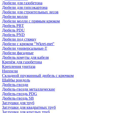
Дюбели для газобетона
Дюбели для гипсокартона
Дюбели для строительных лесов
Дюбели молли
Дюбели молли с прямым крюком
Дюбель PBT
Дюбель PDU
Дюбель PND
Дюбели под стяжку
Дюбели с крюком "Wkret-met"
Дюбели универсальные-Т
Дюбели фасадные
Дюбель-хомуты для кабеля
Крепёж для газобетона
Крепления унитаза
Ниппели
Складной пружинный дюбель с крючком
Шайбы рондоль
Дюбель-гвозди
Дюбель-гвозди металлические
Дюбель-гвоздь PDG
Дюбель-гвоздь SB
Заглушки для труб
Заглушки для квадратных труб
Заглушки для круглых труб