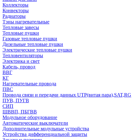
Коллекторы
Конвекторы
Радиаторы
Тэны нагревательные
Тепловые завесы
Тепловые пушки
Газовые тепловые пушки
Дизельные тепловые пушки
Электрические тепловые пушки
Тепловентиляторы
Электрика и свет
Кабель, провод
ВВГ
КГ
Нагревательные провода
ПВС
Провода связи и передачи данных UTP(витая пара),SAT,RG
ПУВ, ПУГВ
СИП
ШВВП, ПБГВВ
Модульное оборудование
Автоматические выключатели
Дополнительные модульные устройства
Устройства дифференциальной защиты
Заказные позиции