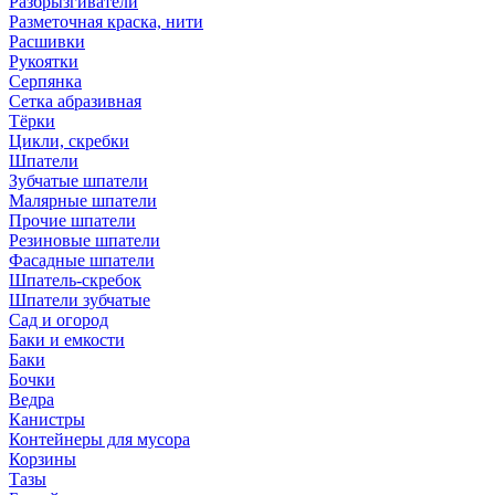
Разбрызгиватели
Разметочная краска, нити
Расшивки
Рукоятки
Серпянка
Сетка абразивная
Тёрки
Цикли, скребки
Шпатели
Зубчатые шпатели
Малярные шпатели
Прочие шпатели
Резиновые шпатели
Фасадные шпатели
Шпатель-скребок
Шпатели зубчатые
Сад и огород
Баки и емкости
Баки
Бочки
Ведра
Канистры
Контейнеры для мусора
Корзины
Тазы