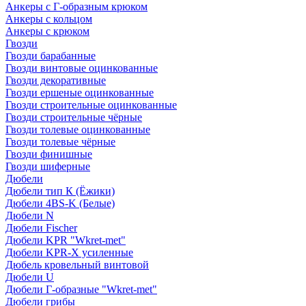
Анкеры с Г-образным крюком
Анкеры с кольцом
Анкеры с крюком
Гвозди
Гвозди барабанные
Гвозди винтовые оцинкованные
Гвозди декоративные
Гвозди ершеные оцинкованные
Гвозди строительные оцинкованные
Гвозди строительные чёрные
Гвозди толевые оцинкованные
Гвозди толевые чёрные
Гвозди финишные
Гвозди шиферные
Дюбели
Дюбели тип К (Ёжики)
Дюбели 4BS-K (Белые)
Дюбели N
Дюбели Fischer
Дюбели KPR "Wkret-met"
Дюбели KPR-Х усиленные
Дюбель кровельный винтовой
Дюбели U
Дюбели Г-образные "Wkret-met"
Дюбели грибы