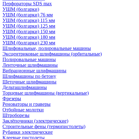
Перфораторы SDS max
УШМ (болгарки)
УШМ (болгарки) 76 мм
УШМ (болгарки) 115 мм
УШМ (болгарки) 125 мм
УШМ (болгарки) 150 мм
УШМ (болгарки) 180 мм
УШМ (болгарки) 230 мм
Шлифовальные, полировальные машины
Эксцентриковые шлифмашины (орбитальные)
Полировальные машины
Ленточные шлифмашины
Вибрационные шлифмашины
Шлифмашины по бетону
Щеточные шлифмашины
Дельташлифмашины
Торцевые шлифмашины (вертикальные)
Фрезеры
Реноваторы и граверы
Отбойные молотки
Штроборезы
Заклёпочники (электрические)
Строительные фены (термопистолеты)
Рубанки электрические
Клеевые пистолеты