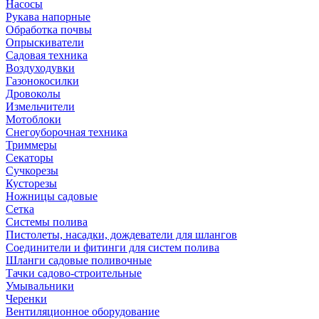
Насосы
Рукава напорные
Обработка почвы
Опрыскиватели
Садовая техника
Воздуходувки
Газонокосилки
Дровоколы
Измельчители
Мотоблоки
Снегоуборочная техника
Триммеры
Секаторы
Сучкорезы
Кусторезы
Ножницы садовые
Сетка
Системы полива
Пистолеты, насадки, дождеватели для шлангов
Соединители и фитинги для систем полива
Шланги садовые поливочные
Тачки садово-строительные
Умывальники
Черенки
Вентиляционное оборудование