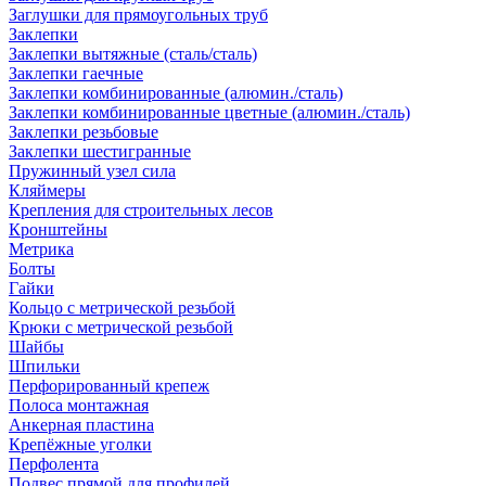
Заглушки для прямоугольных труб
Заклепки
Заклепки вытяжные (сталь/сталь)
Заклепки гаечные
Заклепки комбинированные (алюмин./сталь)
Заклепки комбинированные цветные (алюмин./сталь)
Заклепки резьбовые
Заклепки шестигранные
Пружинный узел сила
Кляймеры
Крепления для строительных лесов
Кронштейны
Метрика
Болты
Гайки
Кольцо с метрической резьбой
Крюки с метрической резьбой
Шайбы
Шпильки
Перфорированный крепеж
Полоса монтажная
Анкерная пластина
Крепёжные уголки
Перфолента
Подвес прямой для профилей