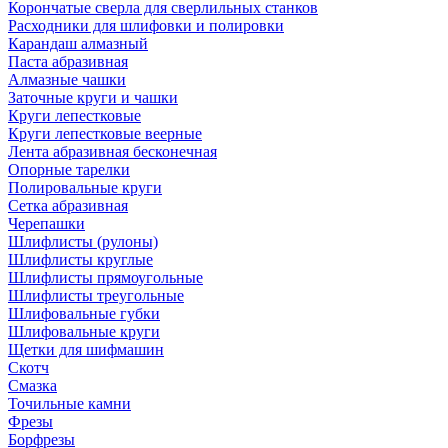
Корончатые сверла для сверлильных станков
Расходники для шлифовки и полировки
Карандаш алмазный
Паста абразивная
Алмазные чашки
Заточные круги и чашки
Круги лепестковые
Круги лепестковые веерные
Лента абразивная бесконечная
Опорные тарелки
Полировальные круги
Сетка абразивная
Черепашки
Шлифлисты (рулоны)
Шлифлисты круглые
Шлифлисты прямоугольные
Шлифлисты треугольные
Шлифовальные губки
Шлифовальные круги
Щетки для шифмашин
Скотч
Смазка
Точильные камни
Фрезы
Борфрезы