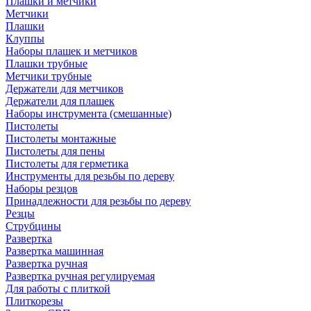
Плашки и метчики
Метчики
Плашки
Клуппы
Наборы плашек и метчиков
Плашки трубные
Метчики трубные
Держатели для метчиков
Держатели для плашек
Наборы инструмента (смешанные)
Пистолеты
Пистолеты монтажные
Пистолеты для пены
Пистолеты для герметика
Инструменты для резьбы по дереву
Наборы резцов
Принадлежности для резьбы по дереву
Резцы
Струбцины
Развертка
Развертка машинная
Развертка ручная
Развертка ручная регулируемая
Для работы с плиткой
Плиткорезы