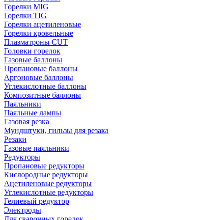
Горелки MIG
Горелки TIG
Горелки ацетиленовые
Горелки кровельные
Плазматроны CUT
Головки горелок
Газовые баллоны
Пропановые баллоны
Аргоновые баллоны
Углекислотные баллоны
Композитные баллоны
Паяльники
Паяльные лампы
Газовая резка
Мундштуки, гильзы для резака
Резаки
Газовые паяльники
Редукторы
Пропановые редукторы
Кислородные редукторы
Ацетиленовые редукторы
Углекислотные редукторы
Гелиевый редуктор
Электроды
Для сварочных горелок