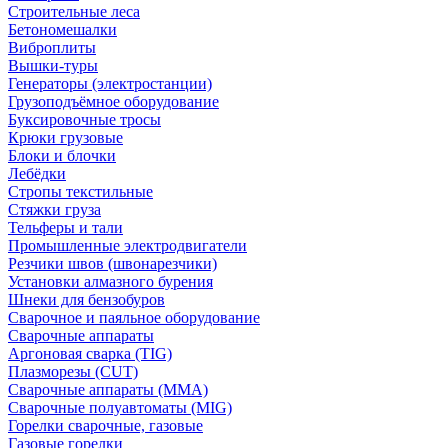
Строительные леса
Бетономешалки
Виброплиты
Вышки-туры
Генераторы (электростанции)
Грузоподъёмное оборудование
Буксировочные тросы
Крюки грузовые
Блоки и блочки
Лебёдки
Стропы текстильные
Стяжки груза
Тельферы и тали
Промышленные электродвигатели
Резчики швов (швонарезчики)
Установки алмазного бурения
Шнеки для бензобуров
Сварочное и паяльное оборудование
Сварочные аппараты
Аргоновая сварка (TIG)
Плазморезы (CUT)
Сварочные аппараты (MMA)
Сварочные полуавтоматы (MIG)
Горелки сварочные, газовые
Газовые горелки