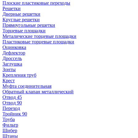
Плоские пластиковые переходы
Решетки
Дверные решетки
Круглые решетки
Прямоугольные решетки
Торцевые площадки
Металические торцевые площадки
Пластиковые торцевые площадки
Оцинковка
Дефлектор
Дроссель
Заглушка
Зонты
Крепления труб
Крест
Муфта соединительная
Обратный клапан металлический
Отвод 45
Отвод 90
Переход
Тройник 90
Труба
Фильтр
Шибер
Штаны