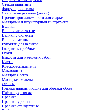
Стёкла защитные
Фартуки, костюмы
Сварочные разъёмы (деакт.)
Прочие принадлежности для сварки
Малярный и штукатурный инструмент
Валики
Валики игольчатые
Валики с бюгелем
Валики сменные
Рукоятки для валиков
Гладилки, гребёнки
Губки
Емкости для малярных работ
Кисти
Краскораспылители
Макловицы
Малярная лента
Мастерки, кельмы
Отвесы
Планки направляющие для обрезки обоев
Плёнка укрывная
Правила
Правила-уровни
Правила стандартные