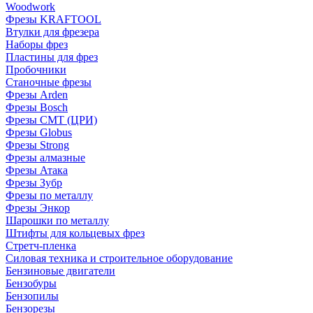
Woodwork
Фрезы KRAFTOOL
Втулки для фрезера
Наборы фрез
Пластины для фрез
Пробочники
Станочные фрезы
Фрезы Arden
Фрезы Bosch
Фрезы CMT (ЦРИ)
Фрезы Globus
Фрезы Strong
Фрезы алмазные
Фрезы Атака
Фрезы Зубр
Фрезы по металлу
Фрезы Энкор
Шарошки по металлу
Штифты для кольцевых фрез
Стретч-пленка
Силовая техника и строительное оборудование
Бензиновые двигатели
Бензобуры
Бензопилы
Бензорезы