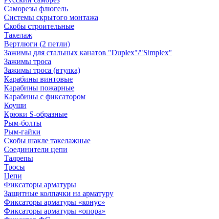
Саморезы флюгель
Системы скрытого монтажа
Скобы строительные
Такелаж
Вертлюги (2 петли)
Зажимы для стальных канатов "Duplex"/"Simplex"
Зажимы троса
Зажимы троса (втулка)
Карабины винтовые
Карабины пожарные
Карабины с фиксатором
Коуши
Крюки S-образные
Рым-болты
Рым-гайки
Скобы шакле такелажные
Соединители цепи
Талрепы
Тросы
Цепи
Фиксаторы арматуры
Защитные колпачки на арматуру
Фиксаторы арматуры «конус»
Фиксаторы арматуры «опора»