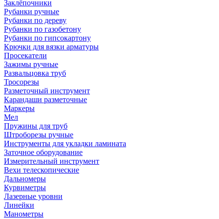
Заклёпочники
Рубанки ручные
Рубанки по дереву
Рубанки по газобетону
Рубанки по гипсокартону
Крючки для вязки арматуры
Просекатели
Зажимы ручные
Развальцовка труб
Тросорезы
Разметочный инструмент
Карандаши разметочные
Маркеры
Мел
Пружины для труб
Штроборезы ручные
Инструменты для укладки ламината
Заточное оборудование
Измерительный инструмент
Вехи телескопические
Дальномеры
Курвиметры
Лазерные уровни
Линейки
Манометры