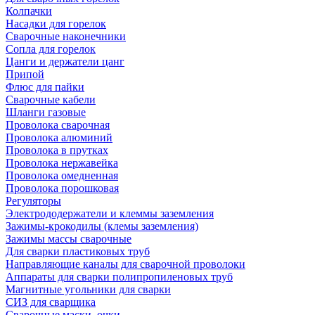
Колпачки
Насадки для горелок
Сварочные наконечники
Сопла для горелок
Цанги и держатели цанг
Припой
Флюс для пайки
Сварочные кабели
Шланги газовые
Проволока сварочная
Проволока алюминий
Проволока в прутках
Проволока нержавейка
Проволока омедненная
Проволока порошковая
Регуляторы
Электрододержатели и клеммы заземления
Зажимы-крокодилы (клемы заземления)
Зажимы массы сварочные
Для сварки пластиковых труб
Направляющие каналы для сварочной проволоки
Аппараты для сварки полипропиленовых труб
Магнитные угольники для сварки
СИЗ для сварщика
Сварочные маски, очки