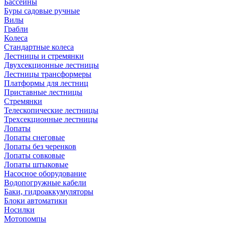
Бассейны
Буры садовые ручные
Вилы
Грабли
Колеса
Стандартные колеса
Лестницы и стремянки
Двухсекционные лестницы
Лестницы трансформеры
Платформы для лестниц
Приставные лестницы
Стремянки
Телескопические лестницы
Трехсекционные лестницы
Лопаты
Лопаты снеговые
Лопаты без черенков
Лопаты совковые
Лопаты штыковые
Насосное оборудование
Водопогружные кабели
Баки, гидроаккумуляторы
Блоки автоматики
Носилки
Мотопомпы