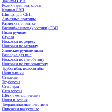
Зажимы СВП
Ролики для плиткореза
Клинья СВП
Щипцы для СВП
Алмазные притиры
Разметка по плитке
Расшифка швов (крестики) СВП
Пилы ручные
Стусла
Ножовки по дереву
Ножовки по металлу
Японские ручные пилы
Разводка для пил
Ножовки по пенобетону
Ножовки по гипсокартону
Трубогибы, полосогибы
Напильники
Стамески
Труборезы
Степлеры
Стеклорезы
Щётки металлические
Ножи и лезвия
Твердосплавные пластины
Присоски вакуумные