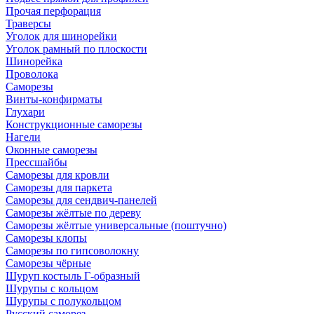
Прочая перфорация
Траверсы
Уголок для шинорейки
Уголок рамный по плоскости
Шинорейка
Проволока
Саморезы
Винты-конфирматы
Глухари
Конструкционные саморезы
Нагели
Оконные саморезы
Прессшайбы
Саморезы для кровли
Саморезы для паркета
Саморезы для сендвич-панелей
Саморезы жёлтые по дереву
Саморезы жёлтые универсальные (поштучно)
Саморезы клопы
Саморезы по гипсоволокну
Саморезы чёрные
Шуруп костыль Г-образный
Шурупы с кольцом
Шурупы с полукольцом
Русский саморез