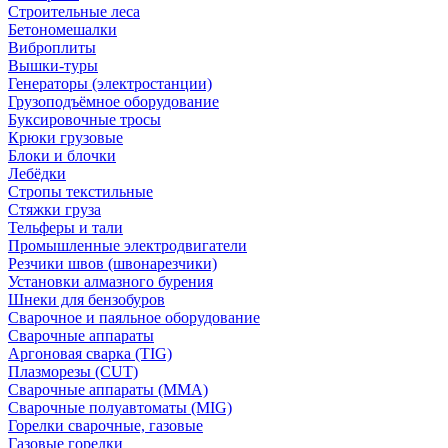
Строительные леса
Бетономешалки
Виброплиты
Вышки-туры
Генераторы (электростанции)
Грузоподъёмное оборудование
Буксировочные тросы
Крюки грузовые
Блоки и блочки
Лебёдки
Стропы текстильные
Стяжки груза
Тельферы и тали
Промышленные электродвигатели
Резчики швов (швонарезчики)
Установки алмазного бурения
Шнеки для бензобуров
Сварочное и паяльное оборудование
Сварочные аппараты
Аргоновая сварка (TIG)
Плазморезы (CUT)
Сварочные аппараты (MMA)
Сварочные полуавтоматы (MIG)
Горелки сварочные, газовые
Газовые горелки