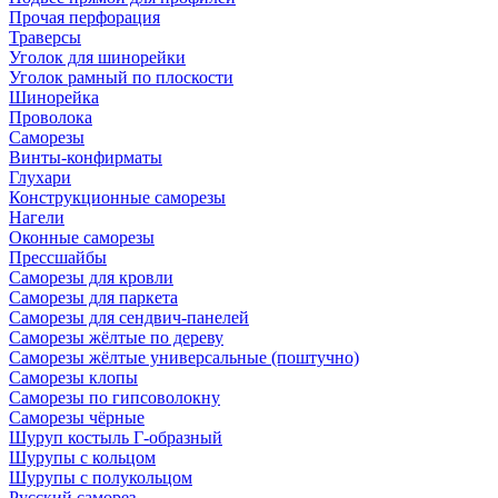
Прочая перфорация
Траверсы
Уголок для шинорейки
Уголок рамный по плоскости
Шинорейка
Проволока
Саморезы
Винты-конфирматы
Глухари
Конструкционные саморезы
Нагели
Оконные саморезы
Прессшайбы
Саморезы для кровли
Саморезы для паркета
Саморезы для сендвич-панелей
Саморезы жёлтые по дереву
Саморезы жёлтые универсальные (поштучно)
Саморезы клопы
Саморезы по гипсоволокну
Саморезы чёрные
Шуруп костыль Г-образный
Шурупы с кольцом
Шурупы с полукольцом
Русский саморез