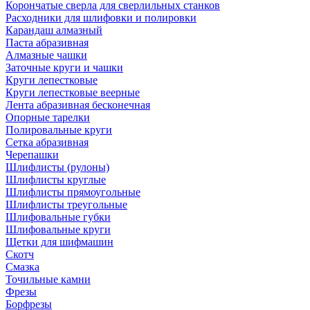
Корончатые сверла для сверлильных станков
Расходники для шлифовки и полировки
Карандаш алмазный
Паста абразивная
Алмазные чашки
Заточные круги и чашки
Круги лепестковые
Круги лепестковые веерные
Лента абразивная бесконечная
Опорные тарелки
Полировальные круги
Сетка абразивная
Черепашки
Шлифлисты (рулоны)
Шлифлисты круглые
Шлифлисты прямоугольные
Шлифлисты треугольные
Шлифовальные губки
Шлифовальные круги
Щетки для шифмашин
Скотч
Смазка
Точильные камни
Фрезы
Борфрезы