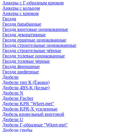
Анкеры с Г-образным крюком
Анкеры с кольцом
Анкеры с крюком
Гвозди
Гвозди барабанные
Гвозди винтовые оцинкованные
Гвозди декоративные
Гвозди ершеные оцинкованные
Гвозди строительные оцинкованные
Гвозди строительные чёрные
Гвозди толевые оцинкованные
Гвозди толевые чёрные
Гвозди финишные
Гвозди шиферные
Дюбели
Дюбели тип К (Ёжики)
Дюбели 4BS-K (Белые)
Дюбели N
Дюбели Fischer
Дюбели KPR "Wkret-met"
Дюбели KPR-Х усиленные
Дюбель кровельный винтовой
Дюбели U
Дюбели Г-образные "Wkret-met"
Дюбели грибы