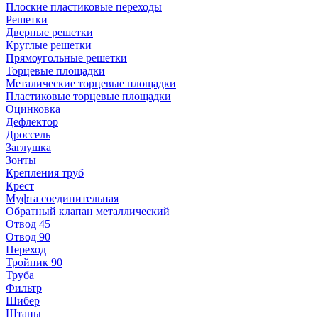
Плоские пластиковые переходы
Решетки
Дверные решетки
Круглые решетки
Прямоугольные решетки
Торцевые площадки
Металические торцевые площадки
Пластиковые торцевые площадки
Оцинковка
Дефлектор
Дроссель
Заглушка
Зонты
Крепления труб
Крест
Муфта соединительная
Обратный клапан металлический
Отвод 45
Отвод 90
Переход
Тройник 90
Труба
Фильтр
Шибер
Штаны