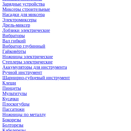
Зарядные устройства
Миксеры строительные
Насадки для миксера
Электромиксеры
Дрель-миксер
Лобзики электрические
Вибраторы
Вал гибкий
Вибратор глубинный
Гайковёрты
Ножницы электрические
Степлеры электрические
Аккумуляторы для инструмента
Ручной инструмент
Шарнирно-губцевый инструмент
Клещи
Пинцеты
Мультитулы
Кусачки
Плоскогубцы
Пассатижи
Ножницы по металлу
Бокорезы
Болторезы
Кабелерезы