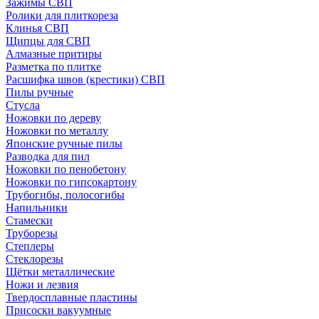
Зажимы СВП
Ролики для плиткореза
Клинья СВП
Щипцы для СВП
Алмазные притиры
Разметка по плитке
Расшифка швов (крестики) СВП
Пилы ручные
Стусла
Ножовки по дереву
Ножовки по металлу
Японские ручные пилы
Разводка для пил
Ножовки по пенобетону
Ножовки по гипсокартону
Трубогибы, полосогибы
Напильники
Стамески
Труборезы
Степлеры
Стеклорезы
Щётки металлические
Ножи и лезвия
Твердосплавные пластины
Присоски вакуумные