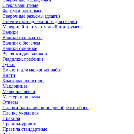
Стёкла защитные
Фартуки, костюмы
Сварочные разъёмы (деакт.)
Прочие принадлежности для сварки
Малярный и штукатурный инструмент
Валики
Валики игольчатые
Валики с бюгелем
Валики сменные
Рукоятки для валиков
Гладилки, гребёнки
Губки
Емкости для малярных работ
Кисти
Краскораспылители
Макловицы
Малярная лента
Мастерки, кельмы
Отвесы
Планки направляющие для обрезки обоев
Плёнка укрывная
Правила
Правила-уровни
Правила стандартные