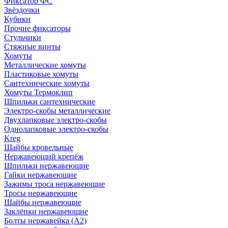
Фиксатор ФС
Звёздочки
Кубики
Прочие фиксаторы
Стульчики
Стяжные винты
Хомуты
Металлические хомуты
Пластиковые хомуты
Сантехнические хомуты
Хомуты Термоклип
Шпильки сантехнические
Электро-скобы металлические
Двухлапковые электро-скобы
Однолапковые электро-скобы
Kreg
Шайбы кровельные
Нержавеющий крепёж
Шпильки нержавеющие
Гайки нержавеющие
Зажимы троса нержавеющие
Тросы нержавеющие
Шайбы нержавеющие
Заклёпки нержавеющие
Болты нержавейка (А2)