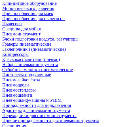
Клининговое оборудование
Мойки высокого давления
Приспособления для моек
Приспособления для пылесосов
Пылесосы
Средства для мойки
Пневмоинструмент
Блоки подготовки воздуха, регуляторы
Граверы пневматические
Заклёпочники (пневматические)
Компрессоры
Краскораспылители (пневмо)
Наборы пневмоинструмента
Отбойные молотки пневматические
Пистолеты продувочные
Пневмогайковёрты
Пневмодрели
Пневмостеплеры
Пневмошланги
Пневмошлифмашины и УШМ
Принадлежности для подключения
Адаптеры для пневмоинструмента
Переходники для пневмоинструмента
Прочие принадлежности для пневмоинструмента
Соединения