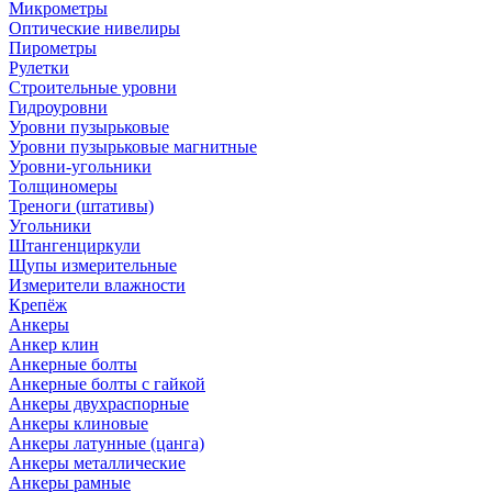
Микрометры
Оптические нивелиры
Пирометры
Рулетки
Строительные уровни
Гидроуровни
Уровни пузырьковые
Уровни пузырьковые магнитные
Уровни-угольники
Толщиномеры
Треноги (штативы)
Угольники
Штангенциркули
Щупы измерительные
Измерители влажности
Крепёж
Анкеры
Анкер клин
Анкерные болты
Анкерные болты с гайкой
Анкеры двухраспорные
Анкеры клиновые
Анкеры латунные (цанга)
Анкеры металлические
Анкеры рамные