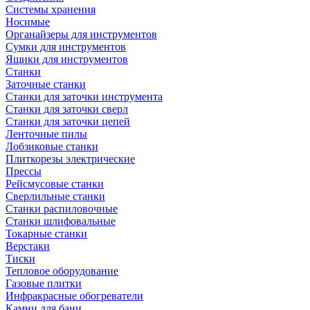
Системы хранения
Носимые
Органайзеры для инструментов
Сумки для инструментов
Ящики для инструментов
Станки
Заточные станки
Станки для заточки инструмента
Станки для заточки сверл
Станки для заточки цепей
Ленточные пилы
Лобзиковые станки
Плиткорезы электрические
Прессы
Рейсмусовые станки
Сверлильные станки
Станки распиловочные
Станки шлифовальные
Токарные станки
Верстаки
Тиски
Тепловое оборудование
Газовые плитки
Инфракрасные обогреватели
Камни для бани