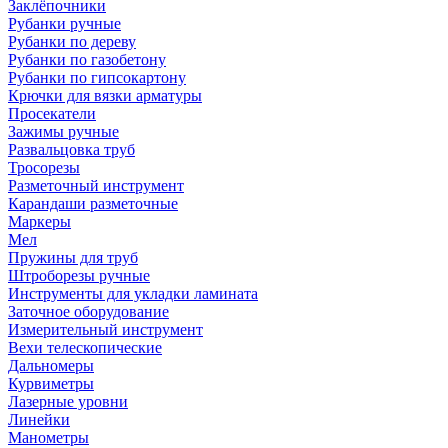
Заклёпочники
Рубанки ручные
Рубанки по дереву
Рубанки по газобетону
Рубанки по гипсокартону
Крючки для вязки арматуры
Просекатели
Зажимы ручные
Развальцовка труб
Тросорезы
Разметочный инструмент
Карандаши разметочные
Маркеры
Мел
Пружины для труб
Штроборезы ручные
Инструменты для укладки ламината
Заточное оборудование
Измерительный инструмент
Вехи телескопические
Дальномеры
Курвиметры
Лазерные уровни
Линейки
Манометры