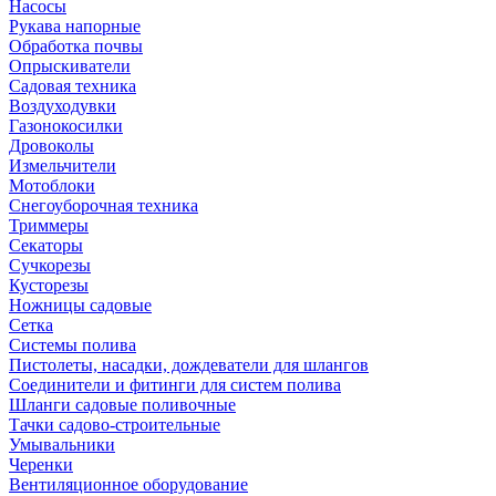
Насосы
Рукава напорные
Обработка почвы
Опрыскиватели
Садовая техника
Воздуходувки
Газонокосилки
Дровоколы
Измельчители
Мотоблоки
Снегоуборочная техника
Триммеры
Секаторы
Сучкорезы
Кусторезы
Ножницы садовые
Сетка
Системы полива
Пистолеты, насадки, дождеватели для шлангов
Соединители и фитинги для систем полива
Шланги садовые поливочные
Тачки садово-строительные
Умывальники
Черенки
Вентиляционное оборудование