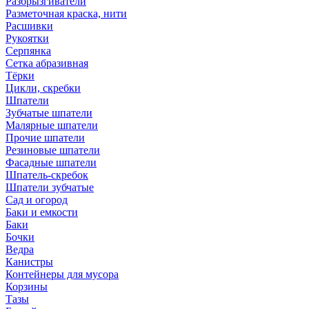
Разбрызгиватели
Разметочная краска, нити
Расшивки
Рукоятки
Серпянка
Сетка абразивная
Тёрки
Цикли, скребки
Шпатели
Зубчатые шпатели
Малярные шпатели
Прочие шпатели
Резиновые шпатели
Фасадные шпатели
Шпатель-скребок
Шпатели зубчатые
Сад и огород
Баки и емкости
Баки
Бочки
Ведра
Канистры
Контейнеры для мусора
Корзины
Тазы