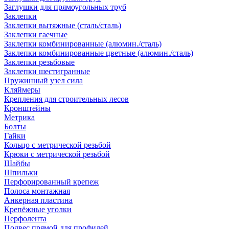
Заглушки для прямоугольных труб
Заклепки
Заклепки вытяжные (сталь/сталь)
Заклепки гаечные
Заклепки комбинированные (алюмин./сталь)
Заклепки комбинированные цветные (алюмин./сталь)
Заклепки резьбовые
Заклепки шестигранные
Пружинный узел сила
Кляймеры
Крепления для строительных лесов
Кронштейны
Метрика
Болты
Гайки
Кольцо с метрической резьбой
Крюки с метрической резьбой
Шайбы
Шпильки
Перфорированный крепеж
Полоса монтажная
Анкерная пластина
Крепёжные уголки
Перфолента
Подвес прямой для профилей