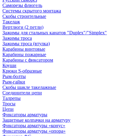
Саморезы флюгель
Системы скрытого монтажа
Скобы строительные
Такелаж
Вертлюги (2 петли)
Зажимы для стальных канатов "Duplex"/"Simplex"
Зажимы троса
Зажимы троса (втулка)
Карабины винтовые
Карабины пожарные
Карабины с фиксатором
Коуши
Крюки S-образные
Рым-болты
Рым-гайки
Скобы шакле такелажные
Соединители цепи
Талрепы
Тросы
Цепи
Фиксаторы арматуры
Защитные колпачки на арматуру
Фиксаторы арматуры «конус»
Фиксаторы арматуры «опора»