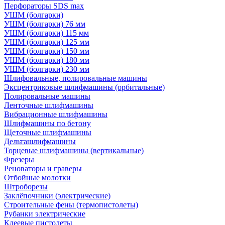
Перфораторы SDS max
УШМ (болгарки)
УШМ (болгарки) 76 мм
УШМ (болгарки) 115 мм
УШМ (болгарки) 125 мм
УШМ (болгарки) 150 мм
УШМ (болгарки) 180 мм
УШМ (болгарки) 230 мм
Шлифовальные, полировальные машины
Эксцентриковые шлифмашины (орбитальные)
Полировальные машины
Ленточные шлифмашины
Вибрационные шлифмашины
Шлифмашины по бетону
Щеточные шлифмашины
Дельташлифмашины
Торцевые шлифмашины (вертикальные)
Фрезеры
Реноваторы и граверы
Отбойные молотки
Штроборезы
Заклёпочники (электрические)
Строительные фены (термопистолеты)
Рубанки электрические
Клеевые пистолеты