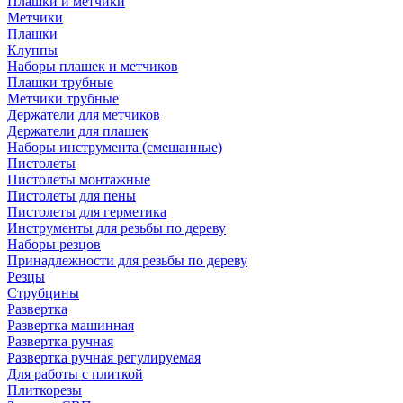
Плашки и метчики
Метчики
Плашки
Клуппы
Наборы плашек и метчиков
Плашки трубные
Метчики трубные
Держатели для метчиков
Держатели для плашек
Наборы инструмента (смешанные)
Пистолеты
Пистолеты монтажные
Пистолеты для пены
Пистолеты для герметика
Инструменты для резьбы по дереву
Наборы резцов
Принадлежности для резьбы по дереву
Резцы
Струбцины
Развертка
Развертка машинная
Развертка ручная
Развертка ручная регулируемая
Для работы с плиткой
Плиткорезы