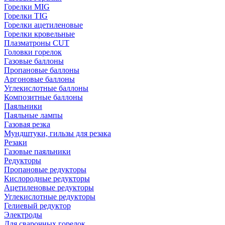
Горелки MIG
Горелки TIG
Горелки ацетиленовые
Горелки кровельные
Плазматроны CUT
Головки горелок
Газовые баллоны
Пропановые баллоны
Аргоновые баллоны
Углекислотные баллоны
Композитные баллоны
Паяльники
Паяльные лампы
Газовая резка
Мундштуки, гильзы для резака
Резаки
Газовые паяльники
Редукторы
Пропановые редукторы
Кислородные редукторы
Ацетиленовые редукторы
Углекислотные редукторы
Гелиевый редуктор
Электроды
Для сварочных горелок