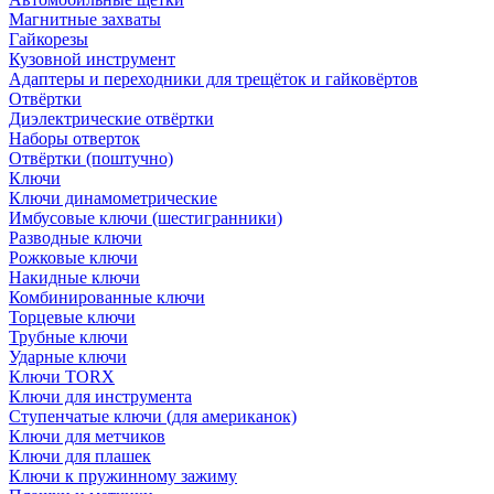
Магнитные захваты
Гайкорезы
Кузовной инструмент
Адаптеры и переходники для трещёток и гайковёртов
Отвёртки
Диэлектрические отвёртки
Наборы отверток
Отвёртки (поштучно)
Ключи
Ключи динамометрические
Имбусовые ключи (шестигранники)
Разводные ключи
Рожковые ключи
Накидные ключи
Комбинированные ключи
Торцевые ключи
Трубные ключи
Ударные ключи
Ключи TORX
Ключи для инструмента
Ступенчатые ключи (для американок)
Ключи для метчиков
Ключи для плашек
Ключи к пружинному зажиму