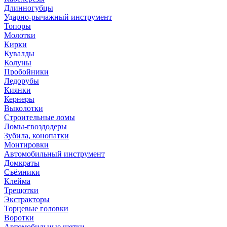
Длинногубцы
Ударно-рычажный инструмент
Топоры
Молотки
Кирки
Кувалды
Колуны
Пробойники
Ледорубы
Киянки
Кернеры
Выколотки
Строительные ломы
Ломы-гвоздодеры
Зубила, конопатки
Монтировки
Автомобильный инструмент
Домкраты
Съёмники
Клейма
Трещотки
Экстракторы
Торцевые головки
Воротки
Автомобильные щетки