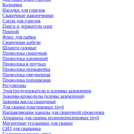
Колпачки
Насадки для горелок
Сварочные наконечники
Сопла для горелок
Цанги и держатели цанг
Припой
Флюс для пайки
Сварочные кабели
Шланги газовые
Проволока сварочная
Проволока алюминий
Проволока в прутках
Проволока нержавейка
Проволока омедненная
Проволока порошковая
Регуляторы
Электрододержатели и клеммы заземления
Зажимы-крокодилы (клемы заземления)
Зажимы массы сварочные
Для сварки пластиковых труб
Направляющие каналы для сварочной проволоки
Аппараты для сварки полипропиленовых труб
Магнитные угольники для сварки
СИЗ для сварщика
Сварочные маски, очки