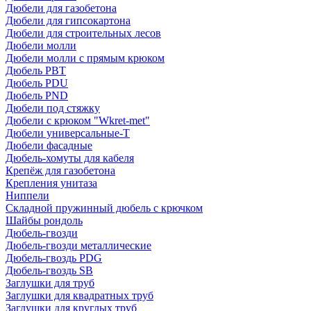
Дюбели для газобетона
Дюбели для гипсокартона
Дюбели для строительных лесов
Дюбели молли
Дюбели молли с прямым крюком
Дюбель PBT
Дюбель PDU
Дюбель PND
Дюбели под стяжку
Дюбели с крюком "Wkret-met"
Дюбели универсальные-Т
Дюбели фасадные
Дюбель-хомуты для кабеля
Крепёж для газобетона
Крепления унитаза
Ниппели
Складной пружинный дюбель с крючком
Шайбы рондоль
Дюбель-гвозди
Дюбель-гвозди металлические
Дюбель-гвоздь PDG
Дюбель-гвоздь SB
Заглушки для труб
Заглушки для квадратных труб
Заглушки для круглых труб