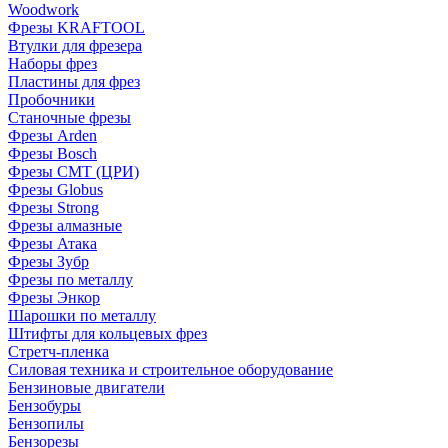
Woodwork
Фрезы KRAFTOOL
Втулки для фрезера
Наборы фрез
Пластины для фрез
Пробочники
Станочные фрезы
Фрезы Arden
Фрезы Bosch
Фрезы CMT (ЦРИ)
Фрезы Globus
Фрезы Strong
Фрезы алмазные
Фрезы Атака
Фрезы Зубр
Фрезы по металлу
Фрезы Энкор
Шарошки по металлу
Штифты для кольцевых фрез
Стретч-пленка
Силовая техника и строительное оборудование
Бензиновые двигатели
Бензобуры
Бензопилы
Бензорезы