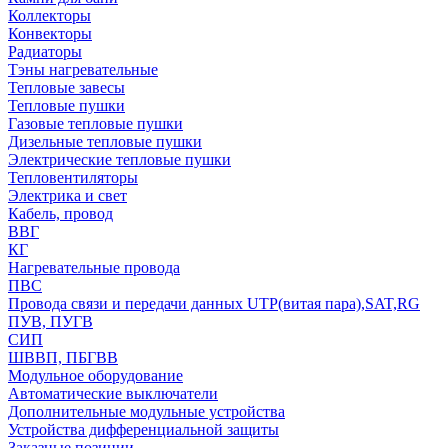
Коллекторы
Конвекторы
Радиаторы
Тэны нагревательные
Тепловые завесы
Тепловые пушки
Газовые тепловые пушки
Дизельные тепловые пушки
Электрические тепловые пушки
Тепловентиляторы
Электрика и свет
Кабель, провод
ВВГ
КГ
Нагревательные провода
ПВС
Провода связи и передачи данных UTP(витая пара),SAT,RG
ПУВ, ПУГВ
СИП
ШВВП, ПБГВВ
Модульное оборудование
Автоматические выключатели
Дополнительные модульные устройства
Устройства дифференциальной защиты
Заказные позиции