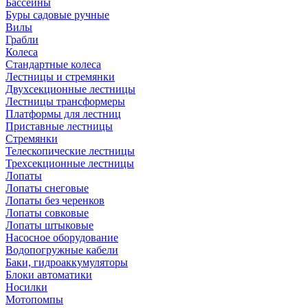
Бассейны
Буры садовые ручные
Вилы
Грабли
Колеса
Стандартные колеса
Лестницы и стремянки
Двухсекционные лестницы
Лестницы трансформеры
Платформы для лестниц
Приставные лестницы
Стремянки
Телескопические лестницы
Трехсекционные лестницы
Лопаты
Лопаты снеговые
Лопаты без черенков
Лопаты совковые
Лопаты штыковые
Насосное оборудование
Водопогружные кабели
Баки, гидроаккумуляторы
Блоки автоматики
Носилки
Мотопомпы