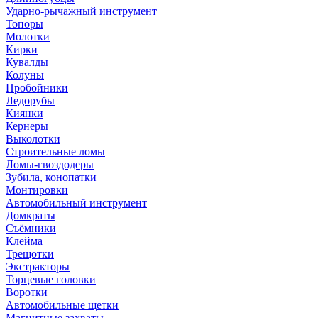
Ударно-рычажный инструмент
Топоры
Молотки
Кирки
Кувалды
Колуны
Пробойники
Ледорубы
Киянки
Кернеры
Выколотки
Строительные ломы
Ломы-гвоздодеры
Зубила, конопатки
Монтировки
Автомобильный инструмент
Домкраты
Съёмники
Клейма
Трещотки
Экстракторы
Торцевые головки
Воротки
Автомобильные щетки
Магнитные захваты