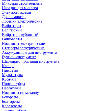
Миксеры строительные
Насадки для миксера
Электромиксеры
Дрель-миксер
Лобзики электрические
Вибраторы
Вал гибкий
Вибратор глубинный
Гайковёрты
Ножницы электрические
Степлеры электрические
Аккумуляторы для инструмента
Ручной инструмент
Шарнирно-губцевый инструмент
Клещи
Пинцеты
Мультитулы
Кусачки
Плоскогубцы
Пассатижи
Ножницы по металлу
Бокорезы
Болторезы
Кабелерезы
Длинногубцы