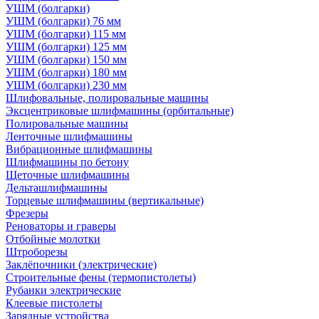
УШМ (болгарки)
УШМ (болгарки) 76 мм
УШМ (болгарки) 115 мм
УШМ (болгарки) 125 мм
УШМ (болгарки) 150 мм
УШМ (болгарки) 180 мм
УШМ (болгарки) 230 мм
Шлифовальные, полировальные машины
Эксцентриковые шлифмашины (орбитальные)
Полировальные машины
Ленточные шлифмашины
Вибрационные шлифмашины
Шлифмашины по бетону
Щеточные шлифмашины
Дельташлифмашины
Торцевые шлифмашины (вертикальные)
Фрезеры
Реноваторы и граверы
Отбойные молотки
Штроборезы
Заклёпочники (электрические)
Строительные фены (термопистолеты)
Рубанки электрические
Клеевые пистолеты
Зарядные устройства