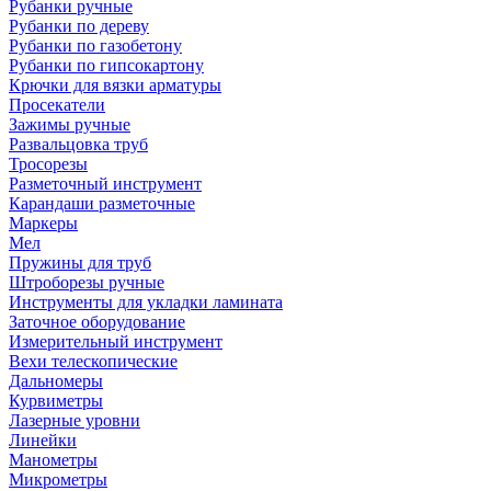
Рубанки ручные
Рубанки по дереву
Рубанки по газобетону
Рубанки по гипсокартону
Крючки для вязки арматуры
Просекатели
Зажимы ручные
Развальцовка труб
Тросорезы
Разметочный инструмент
Карандаши разметочные
Маркеры
Мел
Пружины для труб
Штроборезы ручные
Инструменты для укладки ламината
Заточное оборудование
Измерительный инструмент
Вехи телескопические
Дальномеры
Курвиметры
Лазерные уровни
Линейки
Манометры
Микрометры