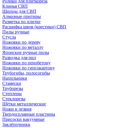
Ролики для плиткореза
Клинья СВП
Щипцы для СВП
Алмазные притиры
Разметка по плитке
Расшифка швов (крестики) СВП
Пилы ручные
Стусла
Ножовки по дереву
Ножовки по металлу
Японские ручные пилы
Разводка для пил
Ножовки по пенобетону
Ножовки по гипсокартону
Трубогибы, полосогибы
Напильники
Стамески
Труборезы
Степлеры
Стеклорезы
Щётки металлические
Ножи и лезвия
Твердосплавные пластины
Присоски вакуумные
Заклёпочники