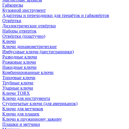
Гайкорезы
Кузовной инструмент
Адаптеры и переходники для трещёток и гайковёртов
Отвёртки
Диэлектрические отвёртки
Наборы отверток
Отвёртки (поштучно)
Ключи
Ключи динамометрические
Имбусовые ключи (шестигранники)
Разводные ключи
Рожковые ключи
Накидные ключи
Комбинированные ключи
Торцевые ключи
Трубные ключи
Ударные ключи
Ключи TORX
Ключи для инструмента
Ступенчатые ключи (для американок)
Ключи для метчиков
Ключи для плашек
Ключи к пружинному зажиму
Плашки и метчики