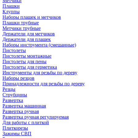
Метчики
Плашки
Клуппы
Наборы плашек и метчиков
Плашки трубные
Метчики трубные
Держатели для метчиков
Держатели для плашек
Наборы инструмента (смешанные)
Пистолеты
Пистолеты монтажные
Пистолеты для пены
Пистолеты для герметика
Инструменты для резьбы по дереву
Наборы резцов
Принадлежности для резьбы по дереву
Резцы
Струбцины
Развертка
Развертка машинная
Развертка ручная
Развертка ручная регулируемая
Для работы с плиткой
Плиткорезы
Зажимы СВП