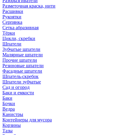
Разбрызгиватели
Разметочная краска, нити
Расшивки
Рукоятки
Серпянка
Сетка абразивная
Тёрки
Цикли, скребки
Шпатели
Зубчатые шпатели
Малярные шпатели
Прочие шпатели
Резиновые шпатели
Фасадные шпатели
Шпатель-скребок
Шпатели зубчатые
Сад и огород
Баки и емкости
Баки
Бочки
Ведра
Канистры
Контейнеры для мусора
Корзины
Тазы