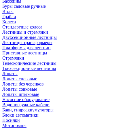
Бассейны
Буры садовые ручные
Вилы
Грабли
Колеса
Стандартные колеса
Лестницы и стремянки
Двухсекционные лестницы
Лестницы трансформеры
Платформы для лестниц
Приставные лестницы
Стремянки
Телескопические лестницы
Трехсекционные лестницы
Лопаты
Лопаты снеговые
Лопаты без черенков
Лопаты совковые
Лопаты штыковые
Насосное оборудование
Водопогружные кабели
Баки, гидроаккумуляторы
Блоки автоматики
Носилки
Мотопомпы