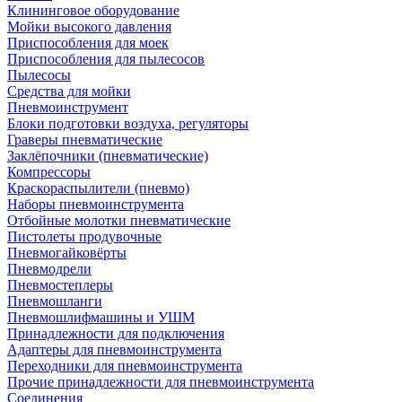
Клининговое оборудование
Мойки высокого давления
Приспособления для моек
Приспособления для пылесосов
Пылесосы
Средства для мойки
Пневмоинструмент
Блоки подготовки воздуха, регуляторы
Граверы пневматические
Заклёпочники (пневматические)
Компрессоры
Краскораспылители (пневмо)
Наборы пневмоинструмента
Отбойные молотки пневматические
Пистолеты продувочные
Пневмогайковёрты
Пневмодрели
Пневмостеплеры
Пневмошланги
Пневмошлифмашины и УШМ
Принадлежности для подключения
Адаптеры для пневмоинструмента
Переходники для пневмоинструмента
Прочие принадлежности для пневмоинструмента
Соединения