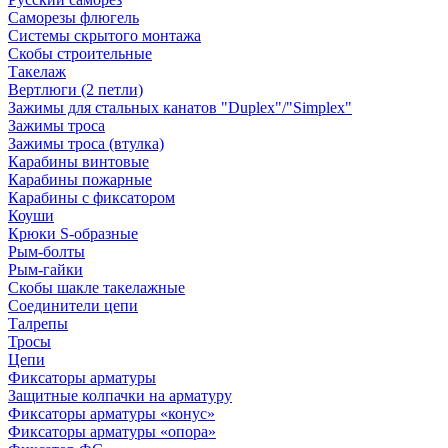
Саморезы флюгель
Системы скрытого монтажа
Скобы строительные
Такелаж
Вертлюги (2 петли)
Зажимы для стальных канатов "Duplex"/"Simplex"
Зажимы троса
Зажимы троса (втулка)
Карабины винтовые
Карабины пожарные
Карабины с фиксатором
Коуши
Крюки S-образные
Рым-болты
Рым-гайки
Скобы шакле такелажные
Соединители цепи
Талрепы
Тросы
Цепи
Фиксаторы арматуры
Защитные колпачки на арматуру
Фиксаторы арматуры «конус»
Фиксаторы арматуры «опора»