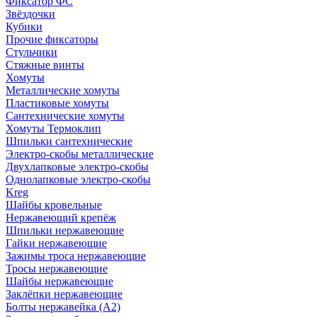
Фиксатор ФС
Звёздочки
Кубики
Прочие фиксаторы
Стульчики
Стяжные винты
Хомуты
Металлические хомуты
Пластиковые хомуты
Сантехнические хомуты
Хомуты Термоклип
Шпильки сантехнические
Электро-скобы металлические
Двухлапковые электро-скобы
Однолапковые электро-скобы
Kreg
Шайбы кровельные
Нержавеющий крепёж
Шпильки нержавеющие
Гайки нержавеющие
Зажимы троса нержавеющие
Тросы нержавеющие
Шайбы нержавеющие
Заклёпки нержавеющие
Болты нержавейка (А2)