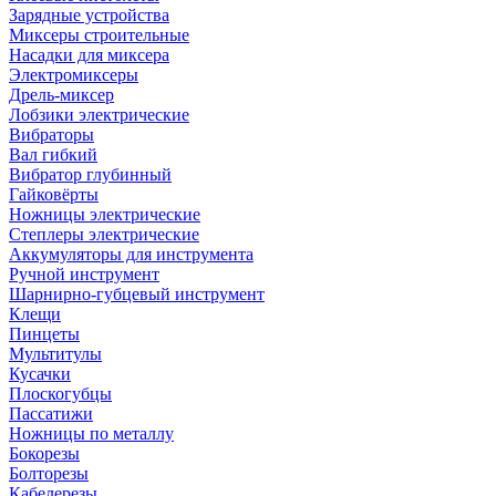
Зарядные устройства
Миксеры строительные
Насадки для миксера
Электромиксеры
Дрель-миксер
Лобзики электрические
Вибраторы
Вал гибкий
Вибратор глубинный
Гайковёрты
Ножницы электрические
Степлеры электрические
Аккумуляторы для инструмента
Ручной инструмент
Шарнирно-губцевый инструмент
Клещи
Пинцеты
Мультитулы
Кусачки
Плоскогубцы
Пассатижи
Ножницы по металлу
Бокорезы
Болторезы
Кабелерезы