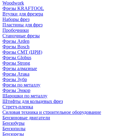
Woodwork
Фрезы KRAFTOOL
Втулки для фрезера
Наборы фрез
Пластины для фрез
Пробочники
Станочные фрезы
Фрезы Arden
Фрезы Bosch
Фрезы CMT (ЦРИ)
Фрезы Globus
Фрезы Strong
Фрезы алмазные
Фрезы Атака
Фрезы Зубр
Фрезы по металлу
Фрезы Энкор
Шарошки по металлу
Штифты для кольцевых фрез
Стретч-пленка
Силовая техника и строительное оборудование
Бензиновые двигатели
Бензобуры
Бензопилы
Бензорезы