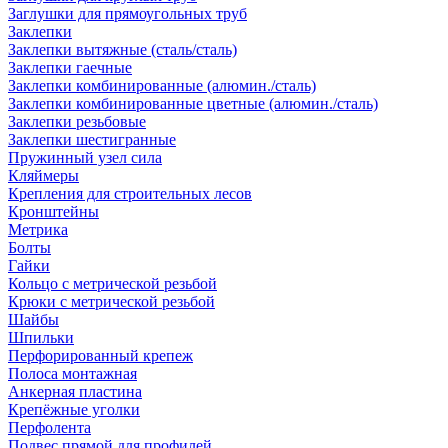
Заглушки для прямоугольных труб
Заклепки
Заклепки вытяжные (сталь/сталь)
Заклепки гаечные
Заклепки комбинированные (алюмин./сталь)
Заклепки комбинированные цветные (алюмин./сталь)
Заклепки резьбовые
Заклепки шестигранные
Пружинный узел сила
Кляймеры
Крепления для строительных лесов
Кронштейны
Метрика
Болты
Гайки
Кольцо с метрической резьбой
Крюки с метрической резьбой
Шайбы
Шпильки
Перфорированный крепеж
Полоса монтажная
Анкерная пластина
Крепёжные уголки
Перфолента
Подвес прямой для профилей