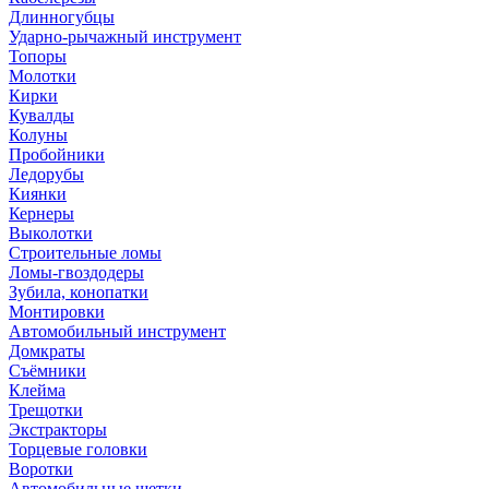
Длинногубцы
Ударно-рычажный инструмент
Топоры
Молотки
Кирки
Кувалды
Колуны
Пробойники
Ледорубы
Киянки
Кернеры
Выколотки
Строительные ломы
Ломы-гвоздодеры
Зубила, конопатки
Монтировки
Автомобильный инструмент
Домкраты
Съёмники
Клейма
Трещотки
Экстракторы
Торцевые головки
Воротки
Автомобильные щетки