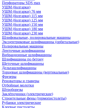
Перфораторы SDS max
УШМ (болгарки)
УШМ (болгарки) 76 мм
УШМ (болгарки) 115 мм
УШМ (болгарки) 125 мм
УШМ (болгарки) 150 мм
УШМ (болгарки) 180 мм
УШМ (болгарки) 230 мм
Шлифовальные, полировальные машины
Эксцентриковые шлифмашины (орбитальные)
Полировальные машины
Ленточные шлифмашины
Вибрационные шлифмашины
Шлифмашины по бетону
Щеточные шлифмашины
Дельташлифмашины
Торцевые шлифмашины (вертикальные)
Фрезеры
Реноваторы и граверы
Отбойные молотки
Штроборезы
Заклёпочники (электрические)
Строительные фены (термопистолеты)
Рубанки электрические
Клеевые пистолеты