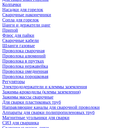
Колпачки
Насадки для горелок
Сварочные наконечники
Сопла для горелок
Цанги и держатели цанг
Припой
Флюс для пайки
Сварочные кабели
Шланги газовые
Проволока сварочная
Проволока алюминий
Проволока в прутках
Проволока нержавейка
Проволока омедненная
Проволока порошковая
Регуляторы
Электрододержатели и клеммы заземления
Зажимы-крокодилы (клемы заземления)
Зажимы массы сварочные
Для сварки пластиковых труб
Направляющие каналы для сварочной проволоки
Аппараты для сварки полипропиленовых труб
Магнитные угольники для сварки
СИЗ для сварщика
Сварочные маски, очки