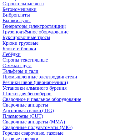
Строительные леса
Бетономешалки
Виброплиты
Вышки-туры
Генераторы (электростанции)
Грузоподъёмное оборудование
Буксировочные тросы
Крюки грузовые
Блоки и блочки
Лебёдки
Стропы текстильные
Стяжки груза
Тельферы и тали
Промышленные электродвигатели
Резчики швов (швонарезчики)
Установки алмазного бурения
Шнеки для бензобуров
Сварочное и паяльное оборудование
Сварочные аппараты
Аргоновая сварка (TIG)
Плазморезы (CUT)
Сварочные аппараты (MMA)
Сварочные полуавтоматы (MIG)
Горелки сварочные, газовые
Газовые горелки