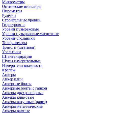
Микрометры
Оптические нивелиры
Пирометры
Рулетки
Строительные уровни
Гидроуровни
Уровни пузырьковые
Уровни пузырьковые магнитные
Уровни-угольники
Толщиномеры
Треноги (штативы)
Угольники
Штангенциркули
Щупы измерительные
Измерители влажности
Крепёж
Анкеры
Анкер клин
Анкерные болты
Анкерные болты с гайкой
Анкеры двухраспорные
Анкеры клиновые
Анкеры латунные (цанга)
Анкеры металлические
Анкеры рамные