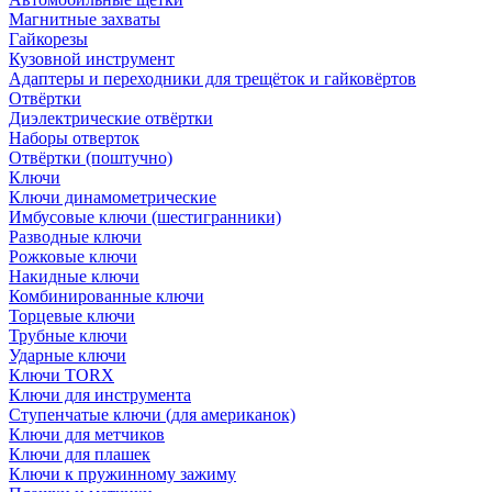
Магнитные захваты
Гайкорезы
Кузовной инструмент
Адаптеры и переходники для трещёток и гайковёртов
Отвёртки
Диэлектрические отвёртки
Наборы отверток
Отвёртки (поштучно)
Ключи
Ключи динамометрические
Имбусовые ключи (шестигранники)
Разводные ключи
Рожковые ключи
Накидные ключи
Комбинированные ключи
Торцевые ключи
Трубные ключи
Ударные ключи
Ключи TORX
Ключи для инструмента
Ступенчатые ключи (для американок)
Ключи для метчиков
Ключи для плашек
Ключи к пружинному зажиму