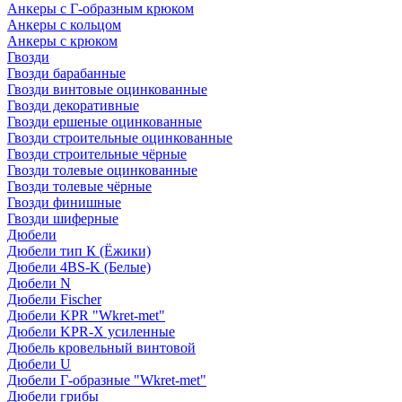
Анкеры с Г-образным крюком
Анкеры с кольцом
Анкеры с крюком
Гвозди
Гвозди барабанные
Гвозди винтовые оцинкованные
Гвозди декоративные
Гвозди ершеные оцинкованные
Гвозди строительные оцинкованные
Гвозди строительные чёрные
Гвозди толевые оцинкованные
Гвозди толевые чёрные
Гвозди финишные
Гвозди шиферные
Дюбели
Дюбели тип К (Ёжики)
Дюбели 4BS-K (Белые)
Дюбели N
Дюбели Fischer
Дюбели KPR "Wkret-met"
Дюбели KPR-Х усиленные
Дюбель кровельный винтовой
Дюбели U
Дюбели Г-образные "Wkret-met"
Дюбели грибы