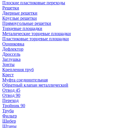
Плоские пластиковые переходы
Решетки
Дверные решетки
Круглые решетки
Прямоугольные решетки
Торцевые площадки
Металические торцевые площадки
Пластиковые торцевые площадки
Оцинковка
Дефлектор
Дроссель
Заглушка
Зонты
Крепления труб
Крест
Муфта соединительная
Обратный клапан металлический
Отвод 45
Отвод 90
Переход
Тройник 90
Труба
Фильтр
Шибер
Штаны