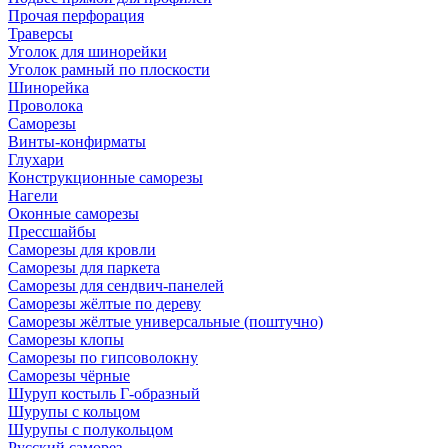
Прочая перфорация
Траверсы
Уголок для шинорейки
Уголок рамный по плоскости
Шинорейка
Проволока
Саморезы
Винты-конфирматы
Глухари
Конструкционные саморезы
Нагели
Оконные саморезы
Прессшайбы
Саморезы для кровли
Саморезы для паркета
Саморезы для сендвич-панелей
Саморезы жёлтые по дереву
Саморезы жёлтые универсальные (поштучно)
Саморезы клопы
Саморезы по гипсоволокну
Саморезы чёрные
Шуруп костыль Г-образный
Шурупы с кольцом
Шурупы с полукольцом
Русский саморез