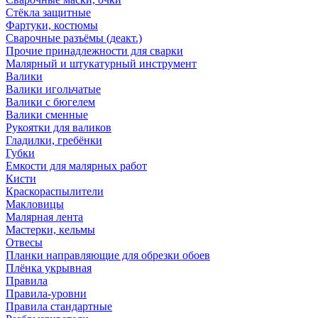
Стёкла защитные
Фартуки, костюмы
Сварочные разъёмы (деакт.)
Прочие принадлежности для сварки
Малярный и штукатурный инструмент
Валики
Валики игольчатые
Валики с бюгелем
Валики сменные
Рукоятки для валиков
Гладилки, гребёнки
Губки
Емкости для малярных работ
Кисти
Краскораспылители
Макловицы
Малярная лента
Мастерки, кельмы
Отвесы
Планки направляющие для обрезки обоев
Плёнка укрывная
Правила
Правила-уровни
Правила стандартные