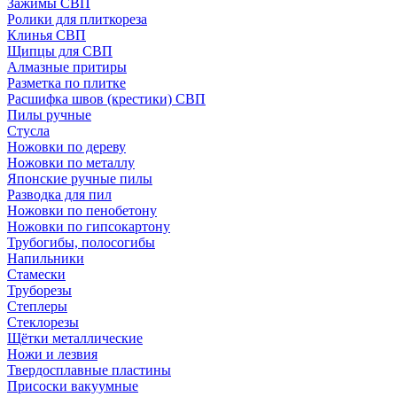
Зажимы СВП
Ролики для плиткореза
Клинья СВП
Щипцы для СВП
Алмазные притиры
Разметка по плитке
Расшифка швов (крестики) СВП
Пилы ручные
Стусла
Ножовки по дереву
Ножовки по металлу
Японские ручные пилы
Разводка для пил
Ножовки по пенобетону
Ножовки по гипсокартону
Трубогибы, полосогибы
Напильники
Стамески
Труборезы
Степлеры
Стеклорезы
Щётки металлические
Ножи и лезвия
Твердосплавные пластины
Присоски вакуумные