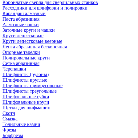
Корончатые сверла для сверлильных станков
Расходники для шлифовки и полировки
Карандаш алмазный
Паста абразивная
Алмазные чашки
Заточные круги и чашки
Круги лепестковые
Круги лепестковые веерные
Лента абразивная бесконечная
Опорные тарелки
Полировальные круги
Сетка абразивная
Черепашки
Шлифлисты (рулоны)
Шлифлисты круглые
Шлифлисты прямоугольные
Шлифлисты треугольные
Шлифовальные губки
Шлифовальные круги
Щетки для шифмашин
Скотч
Смазка
Точильные камни
Фрезы
Борфрезы