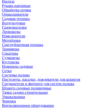
Насосы
Рукава напорные
Обработка почвы
Опрыскиватели
Садовая техника
Воздуходувки
Газонокосилки
Дровоколы
Измельчители
Мотоблоки
Снегоуборочная техника
Триммеры
Секаторы
Сучкорезы
Кусторезы
Ножницы садовые
Сетка
Системы полива
Пистолеты, насадки, дождеватели для шлангов
Соединители и фитинги для систем полива
Шланги садовые поливочные
Тачки садово-строительные
Умывальники
Черенки
Вентиляционное оборудование