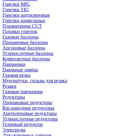
Горелки MIG
Горелки TIG
Горелки ацетиленовые
Горелки кровельные
Плазматроны CUT
Головки горелок
Газовые баллоны
Пропановые баллоны
Аргоновые баллоны
Углекислотные баллоны
Композитные баллоны
Паяльники
Паяльные лампы
Газовая резка
Мундштуки, гильзы для резака
Резаки
Газовые паяльники
Редукторы
Пропановые редукторы
Кислородные редукторы
Ацетиленовые редукторы
Углекислотные редукторы
Гелиевый редуктор
Электроды
Для сварочных горелок