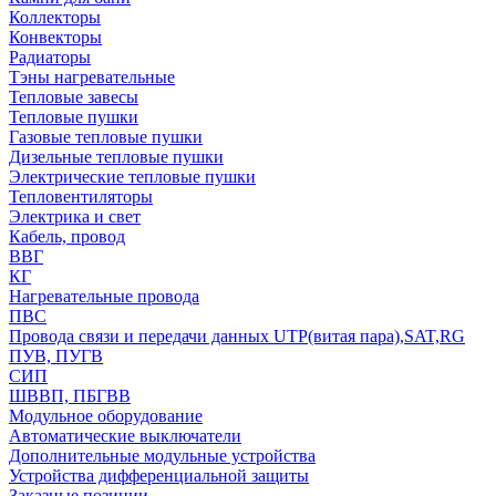
Коллекторы
Конвекторы
Радиаторы
Тэны нагревательные
Тепловые завесы
Тепловые пушки
Газовые тепловые пушки
Дизельные тепловые пушки
Электрические тепловые пушки
Тепловентиляторы
Электрика и свет
Кабель, провод
ВВГ
КГ
Нагревательные провода
ПВС
Провода связи и передачи данных UTP(витая пара),SAT,RG
ПУВ, ПУГВ
СИП
ШВВП, ПБГВВ
Модульное оборудование
Автоматические выключатели
Дополнительные модульные устройства
Устройства дифференциальной защиты
Заказные позиции