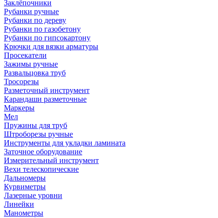
Заклёпочники
Рубанки ручные
Рубанки по дереву
Рубанки по газобетону
Рубанки по гипсокартону
Крючки для вязки арматуры
Просекатели
Зажимы ручные
Развальцовка труб
Тросорезы
Разметочный инструмент
Карандаши разметочные
Маркеры
Мел
Пружины для труб
Штроборезы ручные
Инструменты для укладки ламината
Заточное оборудование
Измерительный инструмент
Вехи телескопические
Дальномеры
Курвиметры
Лазерные уровни
Линейки
Манометры