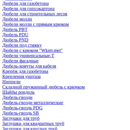
Дюбели для газобетона
Дюбели для гипсокартона
Дюбели для строительных лесов
Дюбели молли
Дюбели молли с прямым крюком
Дюбель PBT
Дюбель PDU
Дюбель PND
Дюбели под стяжку
Дюбели с крюком "Wkret-met"
Дюбели универсальные-Т
Дюбели фасадные
Дюбель-хомуты для кабеля
Крепёж для газобетона
Крепления унитаза
Ниппели
Складной пружинный дюбель с крючком
Шайбы рондоль
Дюбель-гвозди
Дюбель-гвозди металлические
Дюбель-гвоздь PDG
Дюбель-гвоздь SB
Заглушки для труб
Заглушки для квадратных труб
Заглушки для круглых труб