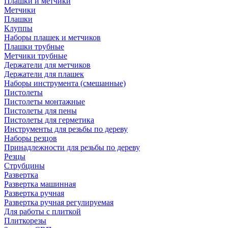
Плашки и метчики
Метчики
Плашки
Клуппы
Наборы плашек и метчиков
Плашки трубные
Метчики трубные
Держатели для метчиков
Держатели для плашек
Наборы инструмента (смешанные)
Пистолеты
Пистолеты монтажные
Пистолеты для пены
Пистолеты для герметика
Инструменты для резьбы по дереву
Наборы резцов
Принадлежности для резьбы по дереву
Резцы
Струбцины
Развертка
Развертка машинная
Развертка ручная
Развертка ручная регулируемая
Для работы с плиткой
Плиткорезы