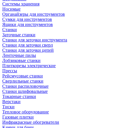
Системы хранения
Носимые
Органайзеры для инструментов
Сумки для инструментов
Ящики для инструментов
Станки
Заточные станки
Станки для заточки инструмента
Станки для заточки сверл
Станки для заточки цепей
Ленточные пилы
Лобзиковые станки
Плиткорезы электрические
Прессы
Рейсмусовые станки
Сверлильные станки
Станки распиловочные
Станки шлифовальные
Токарные станки
Верстаки
Тиски
Тепловое оборудование
Газовые плитки
Инфракрасные обогреватели
Камни для бани