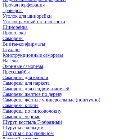
Прочая перфорация
Траверсы
Уголок для шинорейки
Уголок рамный по плоскости
Шинорейка
Проволока
Саморезы
Винты-конфирматы
Глухари
Конструкционные саморезы
Нагели
Оконные саморезы
Прессшайбы
Саморезы для кровли
Саморезы для паркета
Саморезы для сендвич-панелей
Саморезы жёлтые по дереву
Саморезы жёлтые универсальные (поштучно)
Саморезы клопы
Саморезы по гипсоволокну
Саморезы чёрные
Шуруп костыль Г-образный
Шурупы с кольцом
Шурупы с полукольцом
Русский саморез