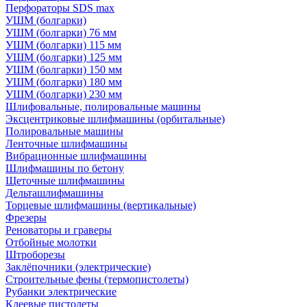
Перфораторы SDS max
УШМ (болгарки)
УШМ (болгарки) 76 мм
УШМ (болгарки) 115 мм
УШМ (болгарки) 125 мм
УШМ (болгарки) 150 мм
УШМ (болгарки) 180 мм
УШМ (болгарки) 230 мм
Шлифовальные, полировальные машины
Эксцентриковые шлифмашины (орбитальные)
Полировальные машины
Ленточные шлифмашины
Вибрационные шлифмашины
Шлифмашины по бетону
Щеточные шлифмашины
Дельташлифмашины
Торцевые шлифмашины (вертикальные)
Фрезеры
Реноваторы и граверы
Отбойные молотки
Штроборезы
Заклёпочники (электрические)
Строительные фены (термопистолеты)
Рубанки электрические
Клеевые пистолеты