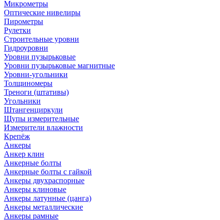
Микрометры
Оптические нивелиры
Пирометры
Рулетки
Строительные уровни
Гидроуровни
Уровни пузырьковые
Уровни пузырьковые магнитные
Уровни-угольники
Толщиномеры
Треноги (штативы)
Угольники
Штангенциркули
Щупы измерительные
Измерители влажности
Крепёж
Анкеры
Анкер клин
Анкерные болты
Анкерные болты с гайкой
Анкеры двухраспорные
Анкеры клиновые
Анкеры латунные (цанга)
Анкеры металлические
Анкеры рамные