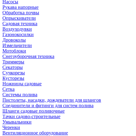
Насосы
Рукава напорные
Обработка почвы
Опрыскиватели
Садовая техника
Воздуходувки
Газонокосилки
Дровоколы
Измельчители
Мотоблоки
Снегоуборочная техника
Триммеры
Секаторы
Сучкорезы
Кусторезы
Ножницы садовые
Сетка
Системы полива
Пистолеты, насадки, дождеватели для шлангов
Соединители и фитинги для систем полива
Шланги садовые поливочные
Тачки садово-строительные
Умывальники
Черенки
Вентиляционное оборудование