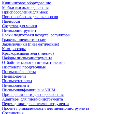
Клининговое оборудование
Мойки высокого давления
Приспособления для моек
Приспособления для пылесосов
Пылесосы
Средства для мойки
Пневмоинструмент
Блоки подготовки воздуха, регуляторы
Граверы пневматические
Заклёпочники (пневматические)
Компрессоры
Краскораспылители (пневмо)
Наборы пневмоинструмента
Отбойные молотки пневматические
Пистолеты продувочные
Пневмогайковёрты
Пневмодрели
Пневмостеплеры
Пневмошланги
Пневмошлифмашины и УШМ
Принадлежности для подключения
Адаптеры для пневмоинструмента
Переходники для пневмоинструмента
Прочие принадлежности для пневмоинструмента
Соединения