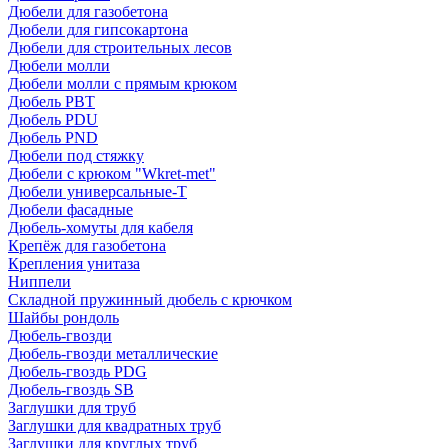
Дюбели для газобетона
Дюбели для гипсокартона
Дюбели для строительных лесов
Дюбели молли
Дюбели молли с прямым крюком
Дюбель PBT
Дюбель PDU
Дюбель PND
Дюбели под стяжку
Дюбели с крюком "Wkret-met"
Дюбели универсальные-Т
Дюбели фасадные
Дюбель-хомуты для кабеля
Крепёж для газобетона
Крепления унитаза
Ниппели
Складной пружинный дюбель с крючком
Шайбы рондоль
Дюбель-гвозди
Дюбель-гвозди металлические
Дюбель-гвоздь PDG
Дюбель-гвоздь SB
Заглушки для труб
Заглушки для квадратных труб
Заглушки для круглых труб