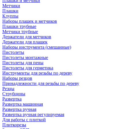
Плашки и метчики
Метчики
Плашки
Клуппы
Наборы плашек и метчиков
Плашки трубные
Метчики трубные
Держатели для метчиков
Держатели для плашек
Наборы инструмента (смешанные)
Пистолеты
Пистолеты монтажные
Пистолеты для пены
Пистолеты для герметика
Инструменты для резьбы по дереву
Наборы резцов
Принадлежности для резьбы по дереву
Резцы
Струбцины
Развертка
Развертка машинная
Развертка ручная
Развертка ручная регулируемая
Для работы с плиткой
Плиткорезы