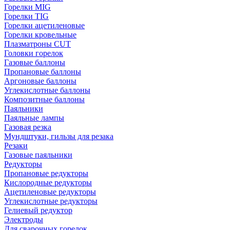
Горелки MIG
Горелки TIG
Горелки ацетиленовые
Горелки кровельные
Плазматроны CUT
Головки горелок
Газовые баллоны
Пропановые баллоны
Аргоновые баллоны
Углекислотные баллоны
Композитные баллоны
Паяльники
Паяльные лампы
Газовая резка
Мундштуки, гильзы для резака
Резаки
Газовые паяльники
Редукторы
Пропановые редукторы
Кислородные редукторы
Ацетиленовые редукторы
Углекислотные редукторы
Гелиевый редуктор
Электроды
Для сварочных горелок