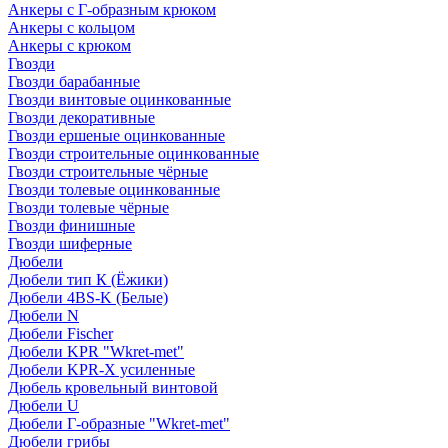
Анкеры с Г-образным крюком
Анкеры с кольцом
Анкеры с крюком
Гвозди
Гвозди барабанные
Гвозди винтовые оцинкованные
Гвозди декоративные
Гвозди ершеные оцинкованные
Гвозди строительные оцинкованные
Гвозди строительные чёрные
Гвозди толевые оцинкованные
Гвозди толевые чёрные
Гвозди финишные
Гвозди шиферные
Дюбели
Дюбели тип К (Ёжики)
Дюбели 4BS-K (Белые)
Дюбели N
Дюбели Fischer
Дюбели KPR "Wkret-met"
Дюбели KPR-Х усиленные
Дюбель кровельный винтовой
Дюбели U
Дюбели Г-образные "Wkret-met"
Дюбели грибы