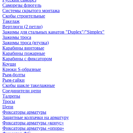
Саморезы флюгель
Системы скрытого монтажа
Скобы строительные
Такелаж
Вертлюги (2 петли)
Зажимы для стальных канатов "Duplex"/"Simplex"
Зажимы троса
Зажимы троса (втулка)
Карабины винтовые
Карабины пожарные
Карабины с фиксатором
Коуши
Крюки S-образные
Рым-болты
Рым-гайки
Скобы шакле такелажные
Соединители цепи
Талрепы
Тросы
Цепи
Фиксаторы арматуры
Защитные колпачки на арматуру
Фиксаторы арматуры «конус»
Фиксаторы арматуры «опора»