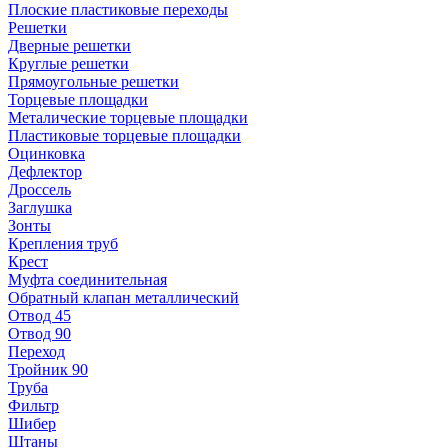
Плоские пластиковые переходы
Решетки
Дверные решетки
Круглые решетки
Прямоугольные решетки
Торцевые площадки
Металические торцевые площадки
Пластиковые торцевые площадки
Оцинковка
Дефлектор
Дроссель
Заглушка
Зонты
Крепления труб
Крест
Муфта соединительная
Обратный клапан металлический
Отвод 45
Отвод 90
Переход
Тройник 90
Труба
Фильтр
Шибер
Штаны