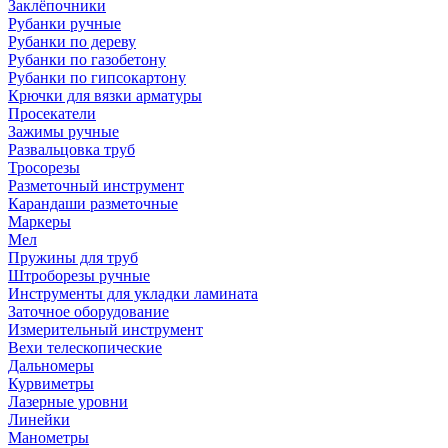
Заклёпочники
Рубанки ручные
Рубанки по дереву
Рубанки по газобетону
Рубанки по гипсокартону
Крючки для вязки арматуры
Просекатели
Зажимы ручные
Развальцовка труб
Тросорезы
Разметочный инструмент
Карандаши разметочные
Маркеры
Мел
Пружины для труб
Штроборезы ручные
Инструменты для укладки ламината
Заточное оборудование
Измерительный инструмент
Вехи телескопические
Дальномеры
Курвиметры
Лазерные уровни
Линейки
Манометры