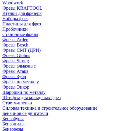
Woodwork
Фрезы KRAFTOOL
Втулки для фрезера
Наборы фрез
Пластины для фрез
Пробочники
Станочные фрезы
Фрезы Arden
Фрезы Bosch
Фрезы CMT (ЦРИ)
Фрезы Globus
Фрезы Strong
Фрезы алмазные
Фрезы Атака
Фрезы Зубр
Фрезы по металлу
Фрезы Энкор
Шарошки по металлу
Штифты для кольцевых фрез
Стретч-пленка
Силовая техника и строительное оборудование
Бензиновые двигатели
Бензобуры
Бензопилы
Бензорезы