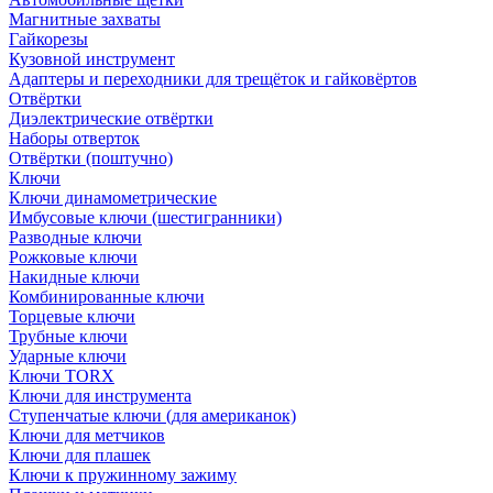
Магнитные захваты
Гайкорезы
Кузовной инструмент
Адаптеры и переходники для трещёток и гайковёртов
Отвёртки
Диэлектрические отвёртки
Наборы отверток
Отвёртки (поштучно)
Ключи
Ключи динамометрические
Имбусовые ключи (шестигранники)
Разводные ключи
Рожковые ключи
Накидные ключи
Комбинированные ключи
Торцевые ключи
Трубные ключи
Ударные ключи
Ключи TORX
Ключи для инструмента
Ступенчатые ключи (для американок)
Ключи для метчиков
Ключи для плашек
Ключи к пружинному зажиму