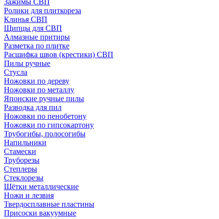
Зажимы СВП
Ролики для плиткореза
Клинья СВП
Щипцы для СВП
Алмазные притиры
Разметка по плитке
Расшифка швов (крестики) СВП
Пилы ручные
Стусла
Ножовки по дереву
Ножовки по металлу
Японские ручные пилы
Разводка для пил
Ножовки по пенобетону
Ножовки по гипсокартону
Трубогибы, полосогибы
Напильники
Стамески
Труборезы
Степлеры
Стеклорезы
Щётки металлические
Ножи и лезвия
Твердосплавные пластины
Присоски вакуумные