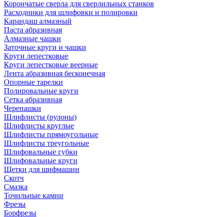
Корончатые сверла для сверлильных станков
Расходники для шлифовки и полировки
Карандаш алмазный
Паста абразивная
Алмазные чашки
Заточные круги и чашки
Круги лепестковые
Круги лепестковые веерные
Лента абразивная бесконечная
Опорные тарелки
Полировальные круги
Сетка абразивная
Черепашки
Шлифлисты (рулоны)
Шлифлисты круглые
Шлифлисты прямоугольные
Шлифлисты треугольные
Шлифовальные губки
Шлифовальные круги
Щетки для шифмашин
Скотч
Смазка
Точильные камни
Фрезы
Борфрезы