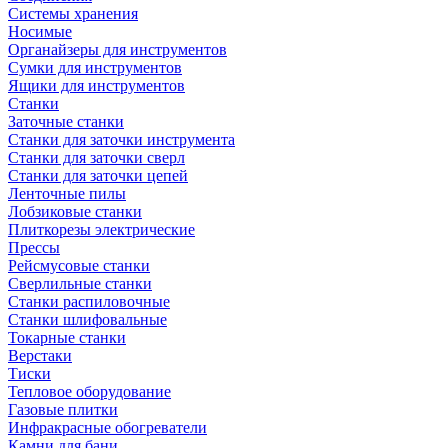
Системы хранения
Носимые
Органайзеры для инструментов
Сумки для инструментов
Ящики для инструментов
Станки
Заточные станки
Станки для заточки инструмента
Станки для заточки сверл
Станки для заточки цепей
Ленточные пилы
Лобзиковые станки
Плиткорезы электрические
Прессы
Рейсмусовые станки
Сверлильные станки
Станки распиловочные
Станки шлифовальные
Токарные станки
Верстаки
Тиски
Тепловое оборудование
Газовые плитки
Инфракрасные обогреватели
Камни для бани