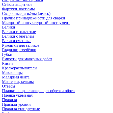
Стёкла защитные
Фартуки, костюмы
Сварочные разъёмы (деакт.)
Прочие принадлежности для сварки
Малярный и штукатурный инструмент
Валики
Валики игольчатые
Валики с бюгелем
Валики сменные
Рукоятки для валиков
Гладилки, гребёнки
Губки
Емкости для малярных работ
Кисти
Краскораспылители
Макловицы
Малярная лента
Мастерки, кельмы
Отвесы
Планки направляющие для обрезки обоев
Плёнка укрывная
Правила
Правила-уровни
Правила стандартные