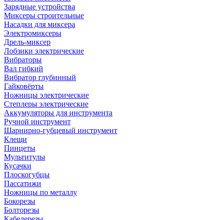
Зарядные устройства
Миксеры строительные
Насадки для миксера
Электромиксеры
Дрель-миксер
Лобзики электрические
Вибраторы
Вал гибкий
Вибратор глубинный
Гайковёрты
Ножницы электрические
Степлеры электрические
Аккумуляторы для инструмента
Ручной инструмент
Шарнирно-губцевый инструмент
Клещи
Пинцеты
Мультитулы
Кусачки
Плоскогубцы
Пассатижи
Ножницы по металлу
Бокорезы
Болторезы
Кабелерезы