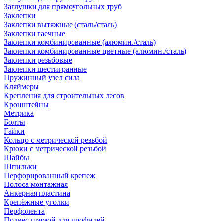
Заглушки для прямоугольных труб
Заклепки
Заклепки вытяжные (сталь/сталь)
Заклепки гаечные
Заклепки комбинированные (алюмин./сталь)
Заклепки комбинированные цветные (алюмин./сталь)
Заклепки резьбовые
Заклепки шестигранные
Пружинный узел сила
Кляймеры
Крепления для строительных лесов
Кронштейны
Метрика
Болты
Гайки
Кольцо с метрической резьбой
Крюки с метрической резьбой
Шайбы
Шпильки
Перфорированный крепеж
Полоса монтажная
Анкерная пластина
Крепёжные уголки
Перфолента
Подвес прямой для профилей