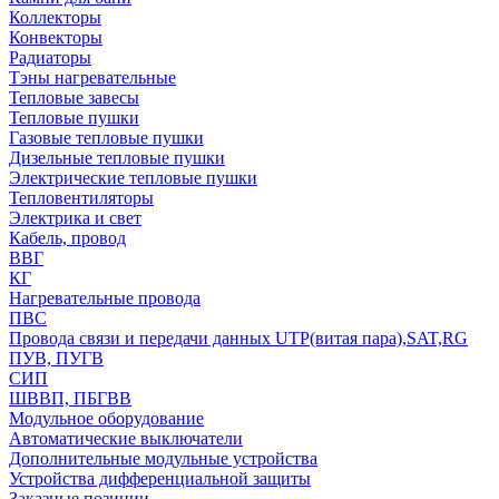
Коллекторы
Конвекторы
Радиаторы
Тэны нагревательные
Тепловые завесы
Тепловые пушки
Газовые тепловые пушки
Дизельные тепловые пушки
Электрические тепловые пушки
Тепловентиляторы
Электрика и свет
Кабель, провод
ВВГ
КГ
Нагревательные провода
ПВС
Провода связи и передачи данных UTP(витая пара),SAT,RG
ПУВ, ПУГВ
СИП
ШВВП, ПБГВВ
Модульное оборудование
Автоматические выключатели
Дополнительные модульные устройства
Устройства дифференциальной защиты
Заказные позиции