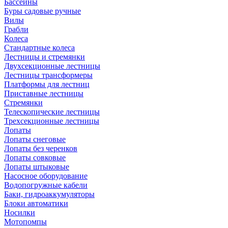
Бассейны
Буры садовые ручные
Вилы
Грабли
Колеса
Стандартные колеса
Лестницы и стремянки
Двухсекционные лестницы
Лестницы трансформеры
Платформы для лестниц
Приставные лестницы
Стремянки
Телескопические лестницы
Трехсекционные лестницы
Лопаты
Лопаты снеговые
Лопаты без черенков
Лопаты совковые
Лопаты штыковые
Насосное оборудование
Водопогружные кабели
Баки, гидроаккумуляторы
Блоки автоматики
Носилки
Мотопомпы