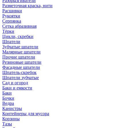
Разбрызгиватели
Разметочная краска, нити
Расшивки
Рукоятки
Серпянка
Сетка абразивная
Тёрки
Цикли, скребки
Шпатели
Зубчатые шпатели
Малярные шпатели
Прочие шпатели
Резиновые шпатели
Фасадные шпатели
Шпатель-скребок
Шпатели зубчатые
Сад и огород
Баки и емкости
Баки
Бочки
Ведра
Канистры
Контейнеры для мусора
Корзины
Тазы