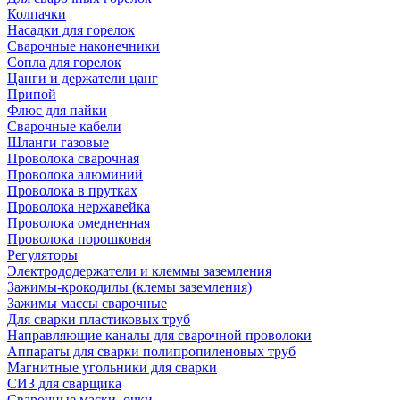
Колпачки
Насадки для горелок
Сварочные наконечники
Сопла для горелок
Цанги и держатели цанг
Припой
Флюс для пайки
Сварочные кабели
Шланги газовые
Проволока сварочная
Проволока алюминий
Проволока в прутках
Проволока нержавейка
Проволока омедненная
Проволока порошковая
Регуляторы
Электрододержатели и клеммы заземления
Зажимы-крокодилы (клемы заземления)
Зажимы массы сварочные
Для сварки пластиковых труб
Направляющие каналы для сварочной проволоки
Аппараты для сварки полипропиленовых труб
Магнитные угольники для сварки
СИЗ для сварщика
Сварочные маски, очки