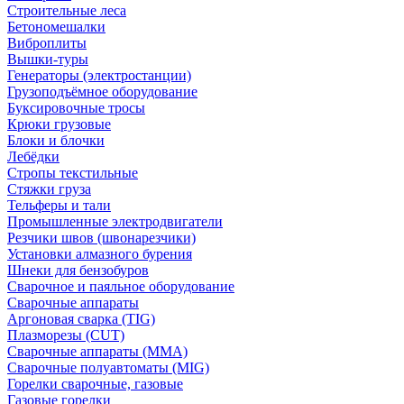
Строительные леса
Бетономешалки
Виброплиты
Вышки-туры
Генераторы (электростанции)
Грузоподъёмное оборудование
Буксировочные тросы
Крюки грузовые
Блоки и блочки
Лебёдки
Стропы текстильные
Стяжки груза
Тельферы и тали
Промышленные электродвигатели
Резчики швов (швонарезчики)
Установки алмазного бурения
Шнеки для бензобуров
Сварочное и паяльное оборудование
Сварочные аппараты
Аргоновая сварка (TIG)
Плазморезы (CUT)
Сварочные аппараты (MMA)
Сварочные полуавтоматы (MIG)
Горелки сварочные, газовые
Газовые горелки