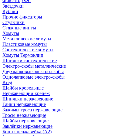
Фиксатор ФС
Звёздочки
Кубики
Прочие фиксаторы
Стульчики
Стяжные винты
Хомуты
Металлические хомуты
Пластиковые хомуты
Сантехнические хомуты
Хомуты Термоклип
Шпильки сантехнические
Электро-скобы металлические
Двухлапковые электро-скобы
Однолапковые электро-скобы
Kreg
Шайбы кровельные
Нержавеющий крепёж
Шпильки нержавеющие
Гайки нержавеющие
Зажимы троса нержавеющие
Тросы нержавеющие
Шайбы нержавеющие
Заклёпки нержавеющие
Болты нержавейка (А2)