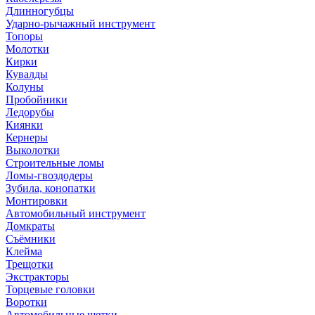
Длинногубцы
Ударно-рычажный инструмент
Топоры
Молотки
Кирки
Кувалды
Колуны
Пробойники
Ледорубы
Киянки
Кернеры
Выколотки
Строительные ломы
Ломы-гвоздодеры
Зубила, конопатки
Монтировки
Автомобильный инструмент
Домкраты
Съёмники
Клейма
Трещотки
Экстракторы
Торцевые головки
Воротки
Автомобильные щетки