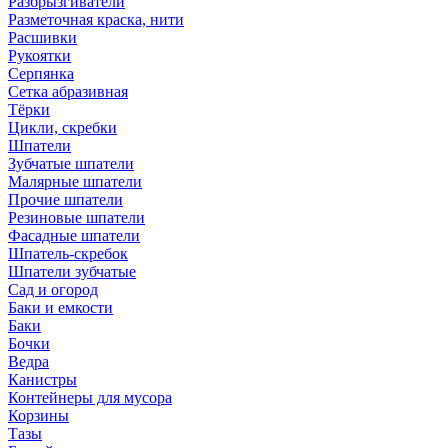
Разбрызгиватели
Разметочная краска, нити
Расшивки
Рукоятки
Серпянка
Сетка абразивная
Тёрки
Цикли, скребки
Шпатели
Зубчатые шпатели
Малярные шпатели
Прочие шпатели
Резиновые шпатели
Фасадные шпатели
Шпатель-скребок
Шпатели зубчатые
Сад и огород
Баки и емкости
Баки
Бочки
Ведра
Канистры
Контейнеры для мусора
Корзины
Тазы