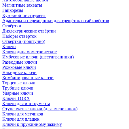
Магнитные захваты
Гайкорезы
Кузовной инструмент
Адаптеры и переходники для трещёток и гайковёртов
Отвёртки
Диэлектрические отвёртки
Наборы отверток
Отвёртки (поштучно)
Ключи
Ключи динамометрические
Имбусовые ключи (шестигранники)
Разводные ключи
Рожковые ключи
Накидные ключи
Комбинированные ключи
Торцевые ключи
Трубные ключи
Ударные ключи
Ключи TORX
Ключи для инструмента
Ступенчатые ключи (для американок)
Ключи для метчиков
Ключи для плашек
Ключи к пружинному зажиму