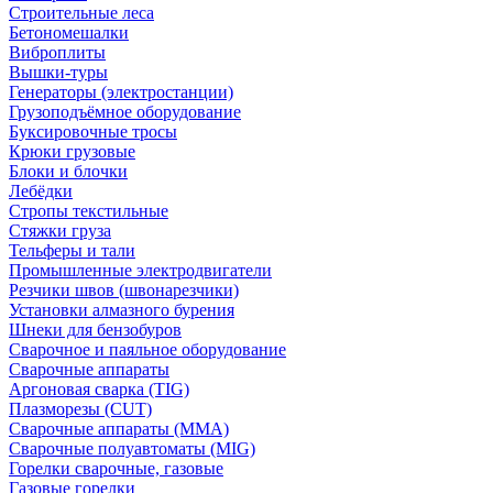
Строительные леса
Бетономешалки
Виброплиты
Вышки-туры
Генераторы (электростанции)
Грузоподъёмное оборудование
Буксировочные тросы
Крюки грузовые
Блоки и блочки
Лебёдки
Стропы текстильные
Стяжки груза
Тельферы и тали
Промышленные электродвигатели
Резчики швов (швонарезчики)
Установки алмазного бурения
Шнеки для бензобуров
Сварочное и паяльное оборудование
Сварочные аппараты
Аргоновая сварка (TIG)
Плазморезы (CUT)
Сварочные аппараты (MMA)
Сварочные полуавтоматы (MIG)
Горелки сварочные, газовые
Газовые горелки