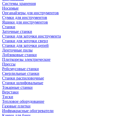
Системы хранения
Носимые
Органайзеры для инструментов
Сумки для инструментов
Ящики для инструментов
Станки
Заточные станки
Станки для заточки инструмента
Станки для заточки сверл
Станки для заточки цепей
Ленточные пилы
Лобзиковые станки
Плиткорезы электрические
Прессы
Рейсмусовые станки
Сверлильные станки
Станки распиловочные
Станки шлифовальные
Токарные станки
Верстаки
Тиски
Тепловое оборудование
Газовые плитки
Инфракрасные обогреватели
Камни для бани