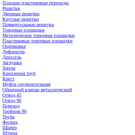
Плоские пластиковые переходы
Решетки
Дверные решетки
Круглые решетки
Прямоугольные решетки
Торцевые площадки
Металические торцевые площадки
Пластиковые торцевые площадки
Оцинковка
Дефлектор
Дроссель
Заглушка
Зонты
Крепления труб
Крест
Муфта соединительная
Обратный клапан металлический
Отвод 45
Отвод 90
Переход
Тройник 90
Труба
Фильтр
Шибер
Штаны