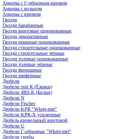
Анкеры с Г-образным крюком
Анкеры с кольцом
Анкеры с крюком
Гвозди
Гвозди барабанные
Гвозди винтовые оцинкованные
Гвозди декоративные
Гвозди ершеные оцинкованные
Гвозди строительные оцинкованные
Гвозди строительные чёрные
Гвозди толевые оцинкованные
Гвозди толевые чёрные
Гвозди финишные
Гвозди шиферные
Дюбели
Дюбели тип К (Ёжики)
Дюбели 4BS-K (Белые)
Дюбели N
Дюбели Fischer
Дюбели KPR "Wkret-met"
Дюбели KPR-Х усиленные
Дюбель кровельный винтовой
Дюбели U
Дюбели Г-образные "Wkret-met"
Дюбели грибы