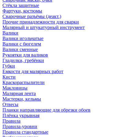
Стёкла защитные
Фартуки, костюмы
Сварочные разъёмы (деакт.)
Прочие принадлежности для сварки
Малярный и штукатурный инструмент
Валики
Валики игольчатые
Валики с бюгелем
Валики сменные
Рукоятки для валиков
Гладилки, гребёнки
Губки
Емкости для малярных работ
Кисти
Краскораспылители
Макловицы
Малярная лента
Мастерки, кельмы
Отвесы
Планки направляющие для обрезки обоев
Плёнка укрывная
Правила
Правила-уровни
Правила стандартные