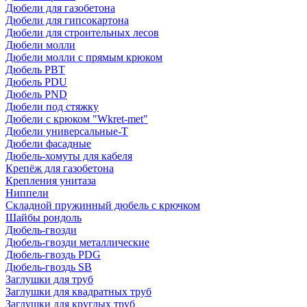
Дюбели для газобетона
Дюбели для гипсокартона
Дюбели для строительных лесов
Дюбели молли
Дюбели молли с прямым крюком
Дюбель PBT
Дюбель PDU
Дюбель PND
Дюбели под стяжку
Дюбели с крюком "Wkret-met"
Дюбели универсальные-Т
Дюбели фасадные
Дюбель-хомуты для кабеля
Крепёж для газобетона
Крепления унитаза
Ниппели
Складной пружинный дюбель с крючком
Шайбы рондоль
Дюбель-гвозди
Дюбель-гвозди металлические
Дюбель-гвоздь PDG
Дюбель-гвоздь SB
Заглушки для труб
Заглушки для квадратных труб
Заглушки для круглых труб