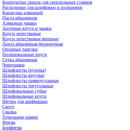
Корончатые сверла для сверлильных станков
Расходники для шлифовки и полировки
Карандаш алмазный
Паста абразивная
Алмазные чашки
Заточные круги и чашки
Круги лепестковые
Круги лепестковые веерные
Лента абразивная бесконечная
Опорные тарелки
Полировальные круги
Сетка абразивная
Черепашки
Шлифлисты (рулоны)
Шлифлисты круглые
Шлифлисты прямоугольные
Шлифлисты треугольные
Шлифовальные губки
Шлифовальные круги
Щетки для шифмашин
Скотч
Смазка
Точильные камни
Фрезы
Борфрезы