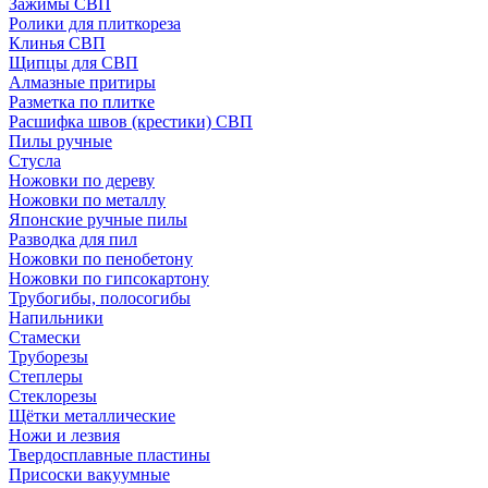
Зажимы СВП
Ролики для плиткореза
Клинья СВП
Щипцы для СВП
Алмазные притиры
Разметка по плитке
Расшифка швов (крестики) СВП
Пилы ручные
Стусла
Ножовки по дереву
Ножовки по металлу
Японские ручные пилы
Разводка для пил
Ножовки по пенобетону
Ножовки по гипсокартону
Трубогибы, полосогибы
Напильники
Стамески
Труборезы
Степлеры
Стеклорезы
Щётки металлические
Ножи и лезвия
Твердосплавные пластины
Присоски вакуумные