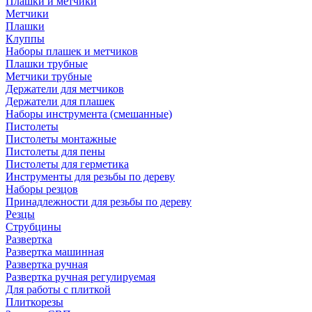
Плашки и метчики
Метчики
Плашки
Клуппы
Наборы плашек и метчиков
Плашки трубные
Метчики трубные
Держатели для метчиков
Держатели для плашек
Наборы инструмента (смешанные)
Пистолеты
Пистолеты монтажные
Пистолеты для пены
Пистолеты для герметика
Инструменты для резьбы по дереву
Наборы резцов
Принадлежности для резьбы по дереву
Резцы
Струбцины
Развертка
Развертка машинная
Развертка ручная
Развертка ручная регулируемая
Для работы с плиткой
Плиткорезы