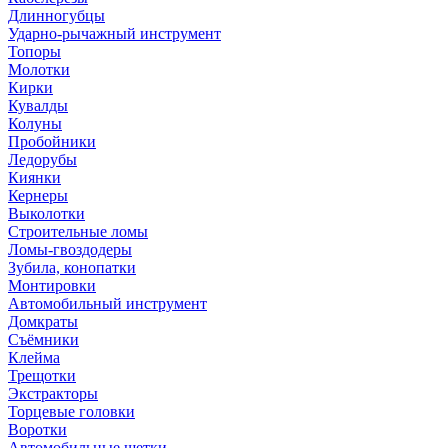
Длинногубцы
Ударно-рычажный инструмент
Топоры
Молотки
Кирки
Кувалды
Колуны
Пробойники
Ледорубы
Киянки
Кернеры
Выколотки
Строительные ломы
Ломы-гвоздодеры
Зубила, конопатки
Монтировки
Автомобильный инструмент
Домкраты
Съёмники
Клейма
Трещотки
Экстракторы
Торцевые головки
Воротки
Автомобильные щетки