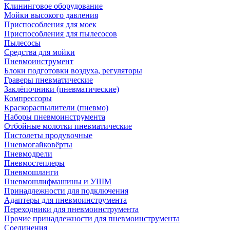
Клининговое оборудование
Мойки высокого давления
Приспособления для моек
Приспособления для пылесосов
Пылесосы
Средства для мойки
Пневмоинструмент
Блоки подготовки воздуха, регуляторы
Граверы пневматические
Заклёпочники (пневматические)
Компрессоры
Краскораспылители (пневмо)
Наборы пневмоинструмента
Отбойные молотки пневматические
Пистолеты продувочные
Пневмогайковёрты
Пневмодрели
Пневмостеплеры
Пневмошланги
Пневмошлифмашины и УШМ
Принадлежности для подключения
Адаптеры для пневмоинструмента
Переходники для пневмоинструмента
Прочие принадлежности для пневмоинструмента
Соединения