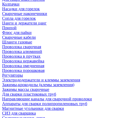
Колпачки
Насадки для горелок
Сварочные наконечники
Сопла для горелок
Цанги и держатели цанг
Припой
Флюс для пайки
Сварочные кабели
Шланги газовые
Проволока сварочная
Проволока алюминий
Проволока в прутках
Проволока нержавейка
Проволока омедненная
Проволока порошковая
Регуляторы
Электрододержатели и клеммы заземления
Зажимы-крокодилы (клемы заземления)
Зажимы массы сварочные
Для сварки пластиковых труб
Направляющие каналы для сварочной проволоки
Аппараты для сварки полипропиленовых труб
Магнитные угольники для сварки
СИЗ для сварщика
Сварочные маски, очки