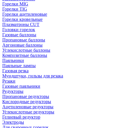
Горелки MIG
Горелки TIG
Горелки ацетиленовые
Горелки кровельные
Плазматроны CUT
Головки горелок
Газовые баллоны
Пропановые баллоны
Аргоновые баллоны
Углекислотные баллоны
Композитные баллоны
Паяльники
Паяльные лампы
Газовая резка
Мундштуки, гильзы для резака
Резаки
Газовые паяльники
Редукторы
Пропановые редукторы
Кислородные редукторы
Ацетиленовые редукторы
Углекислотные редукторы
Гелиевый редуктор
Электроды
Для сварочных горелок