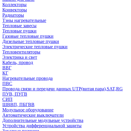
Коллекторы
Конвекторы
Радиаторы
Тэны нагревательные
Тепловые завесы
Тепловые пушки
Газовые тепловые пушки
Дизельные тепловые пушки
Электрические тепловые пушки
Тепловентиляторы
Электрика и свет
Кабель, провод
ВВГ
КГ
Нагревательные провода
ПВС
Провода связи и передачи данных UTP(витая пара),SAT,RG
ПУВ, ПУГВ
СИП
ШВВП, ПБГВВ
Модульное оборудование
Автоматические выключатели
Дополнительные модульные устройства
Устройства дифференциальной защиты
Заказные позиции