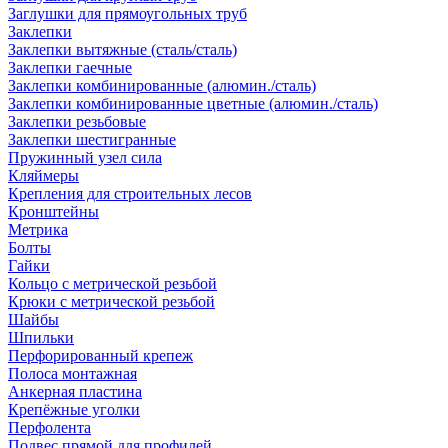
Заглушки для прямоугольных труб
Заклепки
Заклепки вытяжные (сталь/сталь)
Заклепки гаечные
Заклепки комбинированные (алюмин./сталь)
Заклепки комбинированные цветные (алюмин./сталь)
Заклепки резьбовые
Заклепки шестигранные
Пружинный узел сила
Кляймеры
Крепления для строительных лесов
Кронштейны
Метрика
Болты
Гайки
Кольцо с метрической резьбой
Крюки с метрической резьбой
Шайбы
Шпильки
Перфорированный крепеж
Полоса монтажная
Анкерная пластина
Крепёжные уголки
Перфолента
Подвес прямой для профилей