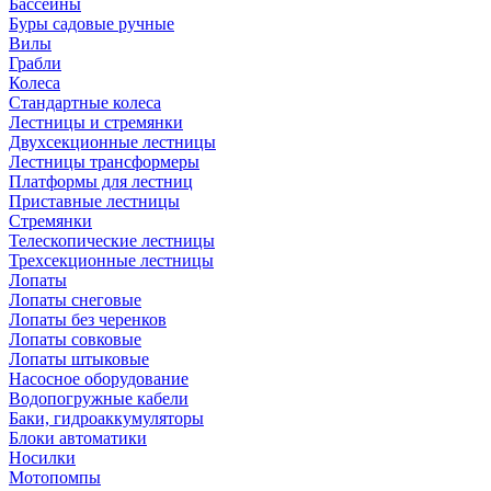
Бассейны
Буры садовые ручные
Вилы
Грабли
Колеса
Стандартные колеса
Лестницы и стремянки
Двухсекционные лестницы
Лестницы трансформеры
Платформы для лестниц
Приставные лестницы
Стремянки
Телескопические лестницы
Трехсекционные лестницы
Лопаты
Лопаты снеговые
Лопаты без черенков
Лопаты совковые
Лопаты штыковые
Насосное оборудование
Водопогружные кабели
Баки, гидроаккумуляторы
Блоки автоматики
Носилки
Мотопомпы