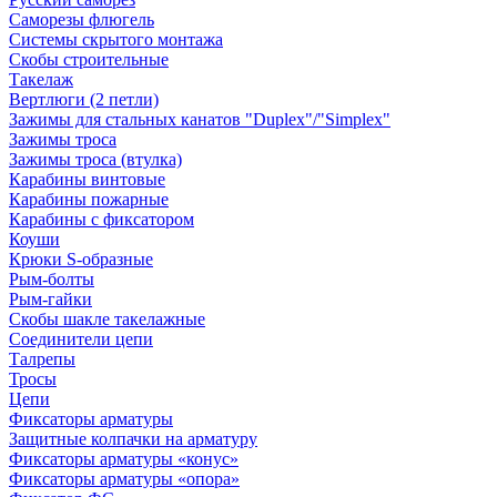
Саморезы флюгель
Системы скрытого монтажа
Скобы строительные
Такелаж
Вертлюги (2 петли)
Зажимы для стальных канатов "Duplex"/"Simplex"
Зажимы троса
Зажимы троса (втулка)
Карабины винтовые
Карабины пожарные
Карабины с фиксатором
Коуши
Крюки S-образные
Рым-болты
Рым-гайки
Скобы шакле такелажные
Соединители цепи
Талрепы
Тросы
Цепи
Фиксаторы арматуры
Защитные колпачки на арматуру
Фиксаторы арматуры «конус»
Фиксаторы арматуры «опора»