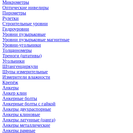
Микрометры
Оптические нивелиры
Пирометры
Рулетки
Строительные уровни
Гидроуровни
Уровни пузырьковые
Уровни пузырьковые магнитные
Уровни-угольники
Толщиномеры
Треноги (штативы)
Угольники
Штангенциркули
Щупы измерительные
Измерители влажности
Крепёж
Анкеры
Анкер клин
Анкерные болты
Анкерные болты с гайкой
Анкеры двухраспорные
Анкеры клиновые
Анкеры латунные (цанга)
Анкеры металлические
Анкеры рамные