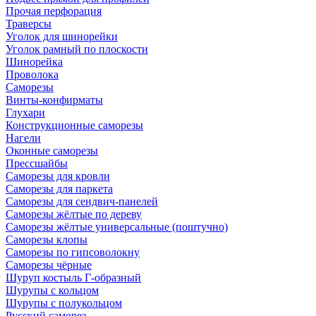
Прочая перфорация
Траверсы
Уголок для шинорейки
Уголок рамный по плоскости
Шинорейка
Проволока
Саморезы
Винты-конфирматы
Глухари
Конструкционные саморезы
Нагели
Оконные саморезы
Прессшайбы
Саморезы для кровли
Саморезы для паркета
Саморезы для сендвич-панелей
Саморезы жёлтые по дереву
Саморезы жёлтые универсальные (поштучно)
Саморезы клопы
Саморезы по гипсоволокну
Саморезы чёрные
Шуруп костыль Г-образный
Шурупы с кольцом
Шурупы с полукольцом
Русский саморез