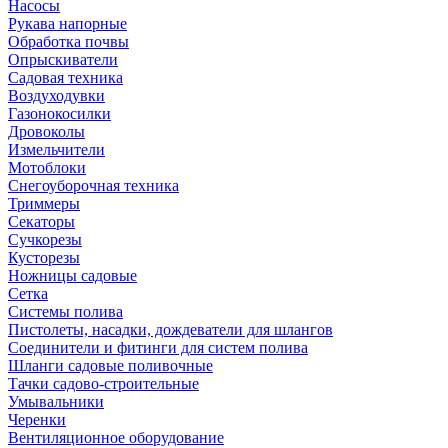
Насосы
Рукава напорные
Обработка почвы
Опрыскиватели
Садовая техника
Воздуходувки
Газонокосилки
Дровоколы
Измельчители
Мотоблоки
Снегоуборочная техника
Триммеры
Секаторы
Сучкорезы
Кусторезы
Ножницы садовые
Сетка
Системы полива
Пистолеты, насадки, дождеватели для шлангов
Соединители и фитинги для систем полива
Шланги садовые поливочные
Тачки садово-строительные
Умывальники
Черенки
Вентиляционное оборудование