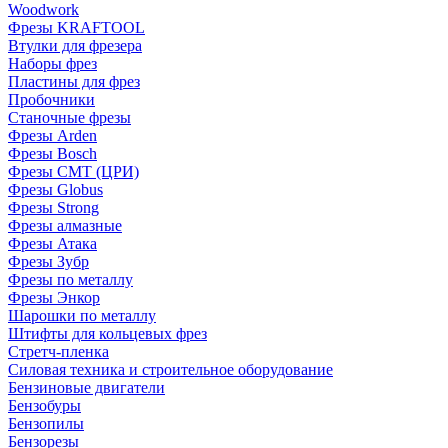
Woodwork
Фрезы KRAFTOOL
Втулки для фрезера
Наборы фрез
Пластины для фрез
Пробочники
Станочные фрезы
Фрезы Arden
Фрезы Bosch
Фрезы CMT (ЦРИ)
Фрезы Globus
Фрезы Strong
Фрезы алмазные
Фрезы Атака
Фрезы Зубр
Фрезы по металлу
Фрезы Энкор
Шарошки по металлу
Штифты для кольцевых фрез
Стретч-пленка
Силовая техника и строительное оборудование
Бензиновые двигатели
Бензобуры
Бензопилы
Бензорезы