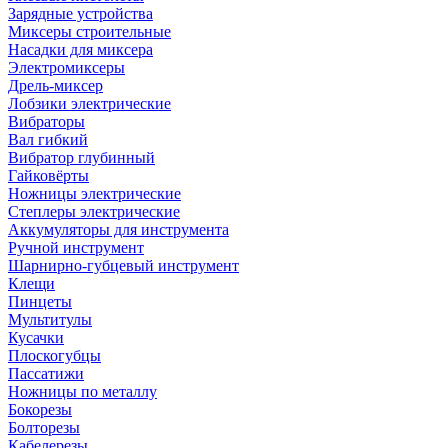
Зарядные устройства
Миксеры строительные
Насадки для миксера
Электромиксеры
Дрель-миксер
Лобзики электрические
Вибраторы
Вал гибкий
Вибратор глубинный
Гайковёрты
Ножницы электрические
Степлеры электрические
Аккумуляторы для инструмента
Ручной инструмент
Шарнирно-губцевый инструмент
Клещи
Пинцеты
Мультитулы
Кусачки
Плоскогубцы
Пассатижи
Ножницы по металлу
Бокорезы
Болторезы
Кабелерезы