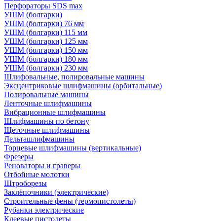
Перфораторы SDS max
УШМ (болгарки)
УШМ (болгарки) 76 мм
УШМ (болгарки) 115 мм
УШМ (болгарки) 125 мм
УШМ (болгарки) 150 мм
УШМ (болгарки) 180 мм
УШМ (болгарки) 230 мм
Шлифовальные, полировальные машины
Эксцентриковые шлифмашины (орбитальные)
Полировальные машины
Ленточные шлифмашины
Вибрационные шлифмашины
Шлифмашины по бетону
Щеточные шлифмашины
Дельташлифмашины
Торцевые шлифмашины (вертикальные)
Фрезеры
Реноваторы и граверы
Отбойные молотки
Штроборезы
Заклёпочники (электрические)
Строительные фены (термопистолеты)
Рубанки электрические
Клеевые пистолеты