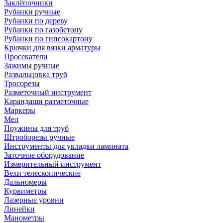
Заклёпочники
Рубанки ручные
Рубанки по дереву
Рубанки по газобетону
Рубанки по гипсокартону
Крючки для вязки арматуры
Просекатели
Зажимы ручные
Развальцовка труб
Тросорезы
Разметочный инструмент
Карандаши разметочные
Маркеры
Мел
Пружины для труб
Штроборезы ручные
Инструменты для укладки ламината
Заточное оборудование
Измерительный инструмент
Вехи телескопические
Дальномеры
Курвиметры
Лазерные уровни
Линейки
Манометры