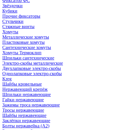
Фиксатор ФС
Звёздочки
Кубики
Прочие фиксаторы
Стульчики
Стяжные винты
Хомуты
Металлические хомуты
Пластиковые хомуты
Сантехнические хомуты
Хомуты Термоклип
Шпильки сантехнические
Электро-скобы металлические
Двухлапковые электро-скобы
Однолапковые электро-скобы
Kreg
Шайбы кровельные
Нержавеющий крепёж
Шпильки нержавеющие
Гайки нержавеющие
Зажимы троса нержавеющие
Тросы нержавеющие
Шайбы нержавеющие
Заклёпки нержавеющие
Болты нержавейка (А2)