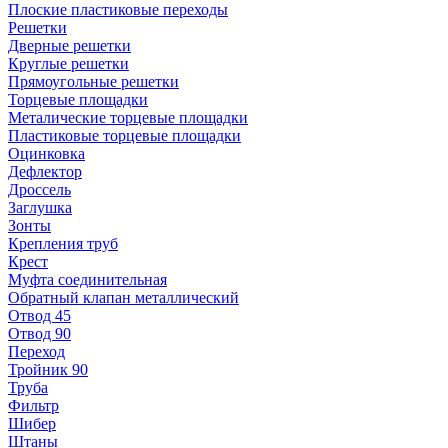
Плоские пластиковые переходы
Решетки
Дверные решетки
Круглые решетки
Прямоугольные решетки
Торцевые площадки
Металические торцевые площадки
Пластиковые торцевые площадки
Оцинковка
Дефлектор
Дроссель
Заглушка
Зонты
Крепления труб
Крест
Муфта соединительная
Обратный клапан металлический
Отвод 45
Отвод 90
Переход
Тройник 90
Труба
Фильтр
Шибер
Штаны