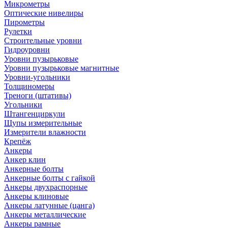
Микрометры
Оптические нивелиры
Пирометры
Рулетки
Строительные уровни
Гидроуровни
Уровни пузырьковые
Уровни пузырьковые магнитные
Уровни-угольники
Толщиномеры
Треноги (штативы)
Угольники
Штангенциркули
Щупы измерительные
Измерители влажности
Крепёж
Анкеры
Анкер клин
Анкерные болты
Анкерные болты с гайкой
Анкеры двухраспорные
Анкеры клиновые
Анкеры латунные (цанга)
Анкеры металлические
Анкеры рамные