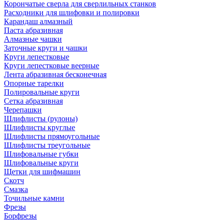
Корончатые сверла для сверлильных станков
Расходники для шлифовки и полировки
Карандаш алмазный
Паста абразивная
Алмазные чашки
Заточные круги и чашки
Круги лепестковые
Круги лепестковые веерные
Лента абразивная бесконечная
Опорные тарелки
Полировальные круги
Сетка абразивная
Черепашки
Шлифлисты (рулоны)
Шлифлисты круглые
Шлифлисты прямоугольные
Шлифлисты треугольные
Шлифовальные губки
Шлифовальные круги
Щетки для шифмашин
Скотч
Смазка
Точильные камни
Фрезы
Борфрезы