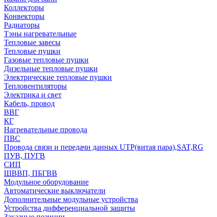
Коллекторы
Конвекторы
Радиаторы
Тэны нагревательные
Тепловые завесы
Тепловые пушки
Газовые тепловые пушки
Дизельные тепловые пушки
Электрические тепловые пушки
Тепловентиляторы
Электрика и свет
Кабель, провод
ВВГ
КГ
Нагревательные провода
ПВС
Провода связи и передачи данных UTP(витая пара),SAT,RG
ПУВ, ПУГВ
СИП
ШВВП, ПБГВВ
Модульное оборудование
Автоматические выключатели
Дополнительные модульные устройства
Устройства дифференциальной защиты
Заказные позиции