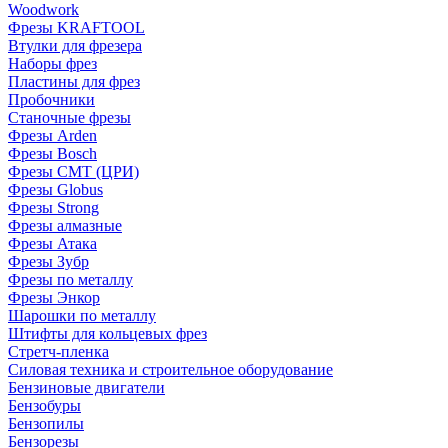
Woodwork
Фрезы KRAFTOOL
Втулки для фрезера
Наборы фрез
Пластины для фрез
Пробочники
Станочные фрезы
Фрезы Arden
Фрезы Bosch
Фрезы CMT (ЦРИ)
Фрезы Globus
Фрезы Strong
Фрезы алмазные
Фрезы Атака
Фрезы Зубр
Фрезы по металлу
Фрезы Энкор
Шарошки по металлу
Штифты для кольцевых фрез
Стретч-пленка
Силовая техника и строительное оборудование
Бензиновые двигатели
Бензобуры
Бензопилы
Бензорезы