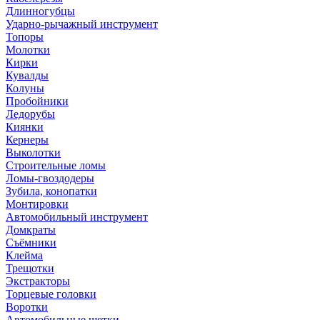
Длинногубцы
Ударно-рычажный инструмент
Топоры
Молотки
Кирки
Кувалды
Колуны
Пробойники
Ледорубы
Киянки
Кернеры
Выколотки
Строительные ломы
Ломы-гвоздодеры
Зубила, конопатки
Монтировки
Автомобильный инструмент
Домкраты
Съёмники
Клейма
Трещотки
Экстракторы
Торцевые головки
Воротки
Автомобильные щетки