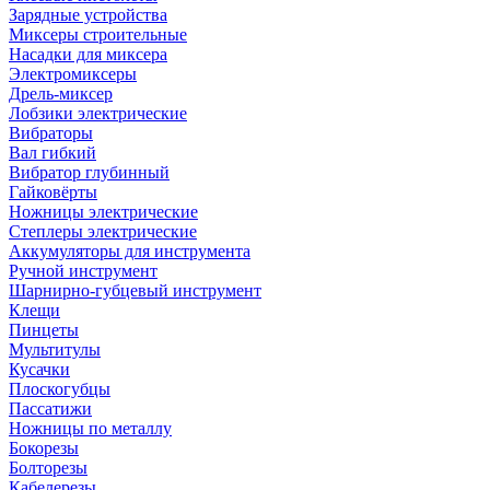
Зарядные устройства
Миксеры строительные
Насадки для миксера
Электромиксеры
Дрель-миксер
Лобзики электрические
Вибраторы
Вал гибкий
Вибратор глубинный
Гайковёрты
Ножницы электрические
Степлеры электрические
Аккумуляторы для инструмента
Ручной инструмент
Шарнирно-губцевый инструмент
Клещи
Пинцеты
Мультитулы
Кусачки
Плоскогубцы
Пассатижи
Ножницы по металлу
Бокорезы
Болторезы
Кабелерезы