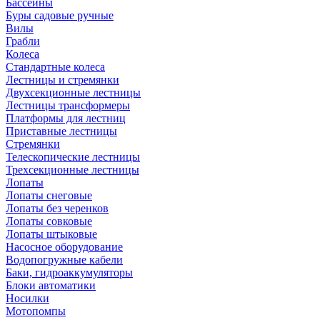
Бассейны
Буры садовые ручные
Вилы
Грабли
Колеса
Стандартные колеса
Лестницы и стремянки
Двухсекционные лестницы
Лестницы трансформеры
Платформы для лестниц
Приставные лестницы
Стремянки
Телескопические лестницы
Трехсекционные лестницы
Лопаты
Лопаты снеговые
Лопаты без черенков
Лопаты совковые
Лопаты штыковые
Насосное оборудование
Водопогружные кабели
Баки, гидроаккумуляторы
Блоки автоматики
Носилки
Мотопомпы