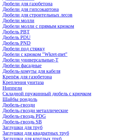
Дюбели для газобетона
Дюбели для гипсокартона
Дюбели для строительных лесов
Дюбели молли
Дюбели молли с прямым крюком
Дюбель PBT
Дюбель PDU
Дюбель PND
Дюбели под стяжку
Дюбели с крюком "Wkret-met"
Дюбели универсальные-Т
Дюбели фасадные
Дюбель-хомуты для кабеля
Крепёж для газобетона
Крепления унитаза
Ниппели
Складной пружинный дюбель с крючком
Шайбы рондоль
Дюбель-гвозди
Дюбель-гвозди металлические
Дюбель-гвоздь PDG
Дюбель-гвоздь SB
Заглушки для труб
Заглушки для квадратных труб
Заглушки для круглых труб