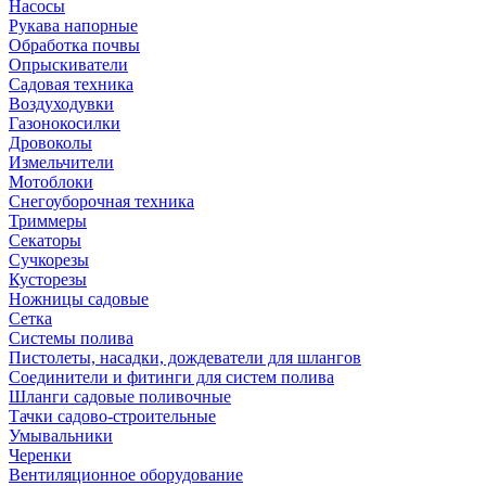
Насосы
Рукава напорные
Обработка почвы
Опрыскиватели
Садовая техника
Воздуходувки
Газонокосилки
Дровоколы
Измельчители
Мотоблоки
Снегоуборочная техника
Триммеры
Секаторы
Сучкорезы
Кусторезы
Ножницы садовые
Сетка
Системы полива
Пистолеты, насадки, дождеватели для шлангов
Соединители и фитинги для систем полива
Шланги садовые поливочные
Тачки садово-строительные
Умывальники
Черенки
Вентиляционное оборудование