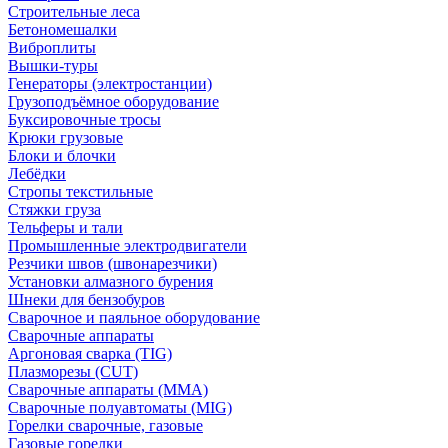
Строительные леса
Бетономешалки
Виброплиты
Вышки-туры
Генераторы (электростанции)
Грузоподъёмное оборудование
Буксировочные тросы
Крюки грузовые
Блоки и блочки
Лебёдки
Стропы текстильные
Стяжки груза
Тельферы и тали
Промышленные электродвигатели
Резчики швов (швонарезчики)
Установки алмазного бурения
Шнеки для бензобуров
Сварочное и паяльное оборудование
Сварочные аппараты
Аргоновая сварка (TIG)
Плазморезы (CUT)
Сварочные аппараты (MMA)
Сварочные полуавтоматы (MIG)
Горелки сварочные, газовые
Газовые горелки