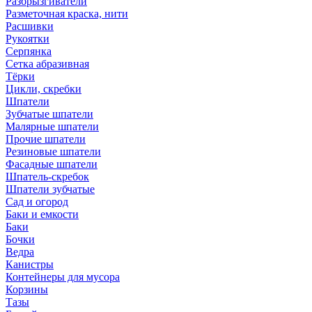
Разбрызгиватели
Разметочная краска, нити
Расшивки
Рукоятки
Серпянка
Сетка абразивная
Тёрки
Цикли, скребки
Шпатели
Зубчатые шпатели
Малярные шпатели
Прочие шпатели
Резиновые шпатели
Фасадные шпатели
Шпатель-скребок
Шпатели зубчатые
Сад и огород
Баки и емкости
Баки
Бочки
Ведра
Канистры
Контейнеры для мусора
Корзины
Тазы