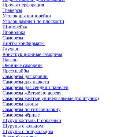
Прочая перфорация
Траверсы
Уголок для шинорейки
Уголок рамный по плоскости
Шинорейка
Проволока
Саморезы
Винты-конфирматы
Глухари
Конструкционные саморезы
Нагели
Оконные саморезы
Прессшайбы
Саморезы для кровли
Саморезы для паркета
Саморезы для сендвич-панелей
Саморезы жёлтые по дереву
Саморезы жёлтые универсальные (поштучно)
Саморезы клопы
Саморезы по гипсоволокну
Саморезы чёрные
Шуруп костыль Г-образный
Шурупы с кольцом
Шурупы с полукольцом
Русский саморез