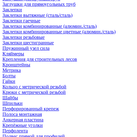
Заглушки для прямоугольных труб
Заклепки
Заклепки вытяжные (сталь/сталь)
Заклепки гаечные
Заклепки комбинированные (алюмин./сталь)
Заклепки комбинированные цветные (алюмин./сталь)
Заклепки резьбовые
Заклепки шестигранные
Пружинный узел сила
Кляймеры
Крепления для строительных лесов
Кронштейны
Метрика
Болты
Гайки
Кольцо с метрической резьбой
Крюки с метрической резьбой
Шайбы
Шпильки
Перфорированный крепеж
Полоса монтажная
Анкерная пластина
Крепёжные уголки
Перфолента
Подвес прямой для профилей