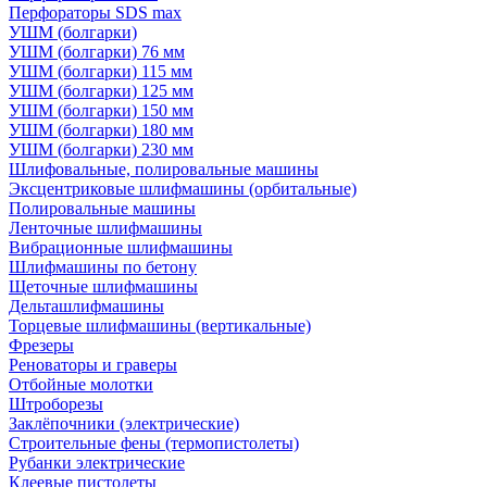
Перфораторы SDS max
УШМ (болгарки)
УШМ (болгарки) 76 мм
УШМ (болгарки) 115 мм
УШМ (болгарки) 125 мм
УШМ (болгарки) 150 мм
УШМ (болгарки) 180 мм
УШМ (болгарки) 230 мм
Шлифовальные, полировальные машины
Эксцентриковые шлифмашины (орбитальные)
Полировальные машины
Ленточные шлифмашины
Вибрационные шлифмашины
Шлифмашины по бетону
Щеточные шлифмашины
Дельташлифмашины
Торцевые шлифмашины (вертикальные)
Фрезеры
Реноваторы и граверы
Отбойные молотки
Штроборезы
Заклёпочники (электрические)
Строительные фены (термопистолеты)
Рубанки электрические
Клеевые пистолеты