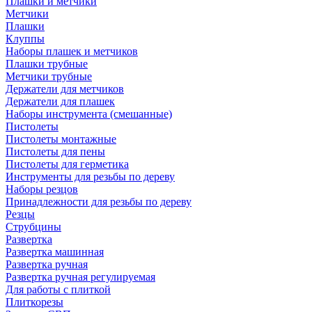
Плашки и метчики
Метчики
Плашки
Клуппы
Наборы плашек и метчиков
Плашки трубные
Метчики трубные
Держатели для метчиков
Держатели для плашек
Наборы инструмента (смешанные)
Пистолеты
Пистолеты монтажные
Пистолеты для пены
Пистолеты для герметика
Инструменты для резьбы по дереву
Наборы резцов
Принадлежности для резьбы по дереву
Резцы
Струбцины
Развертка
Развертка машинная
Развертка ручная
Развертка ручная регулируемая
Для работы с плиткой
Плиткорезы