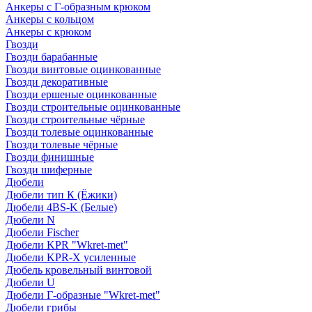
Анкеры с Г-образным крюком
Анкеры с кольцом
Анкеры с крюком
Гвозди
Гвозди барабанные
Гвозди винтовые оцинкованные
Гвозди декоративные
Гвозди ершеные оцинкованные
Гвозди строительные оцинкованные
Гвозди строительные чёрные
Гвозди толевые оцинкованные
Гвозди толевые чёрные
Гвозди финишные
Гвозди шиферные
Дюбели
Дюбели тип К (Ёжики)
Дюбели 4BS-K (Белые)
Дюбели N
Дюбели Fischer
Дюбели KPR "Wkret-met"
Дюбели KPR-Х усиленные
Дюбель кровельный винтовой
Дюбели U
Дюбели Г-образные "Wkret-met"
Дюбели грибы