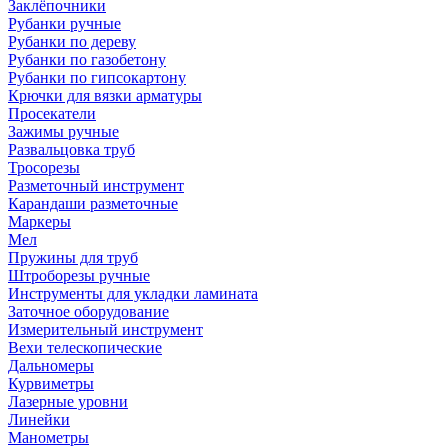
Заклёпочники
Рубанки ручные
Рубанки по дереву
Рубанки по газобетону
Рубанки по гипсокартону
Крючки для вязки арматуры
Просекатели
Зажимы ручные
Развальцовка труб
Тросорезы
Разметочный инструмент
Карандаши разметочные
Маркеры
Мел
Пружины для труб
Штроборезы ручные
Инструменты для укладки ламината
Заточное оборудование
Измерительный инструмент
Вехи телескопические
Дальномеры
Курвиметры
Лазерные уровни
Линейки
Манометры