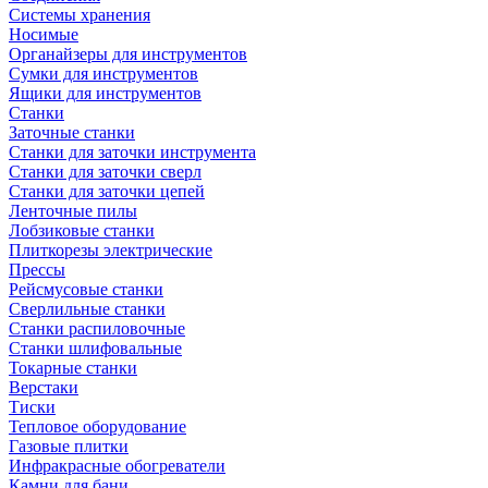
Системы хранения
Носимые
Органайзеры для инструментов
Сумки для инструментов
Ящики для инструментов
Станки
Заточные станки
Станки для заточки инструмента
Станки для заточки сверл
Станки для заточки цепей
Ленточные пилы
Лобзиковые станки
Плиткорезы электрические
Прессы
Рейсмусовые станки
Сверлильные станки
Станки распиловочные
Станки шлифовальные
Токарные станки
Верстаки
Тиски
Тепловое оборудование
Газовые плитки
Инфракрасные обогреватели
Камни для бани