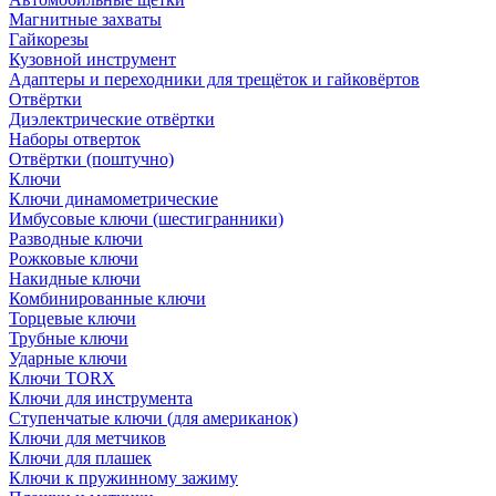
Магнитные захваты
Гайкорезы
Кузовной инструмент
Адаптеры и переходники для трещёток и гайковёртов
Отвёртки
Диэлектрические отвёртки
Наборы отверток
Отвёртки (поштучно)
Ключи
Ключи динамометрические
Имбусовые ключи (шестигранники)
Разводные ключи
Рожковые ключи
Накидные ключи
Комбинированные ключи
Торцевые ключи
Трубные ключи
Ударные ключи
Ключи TORX
Ключи для инструмента
Ступенчатые ключи (для американок)
Ключи для метчиков
Ключи для плашек
Ключи к пружинному зажиму