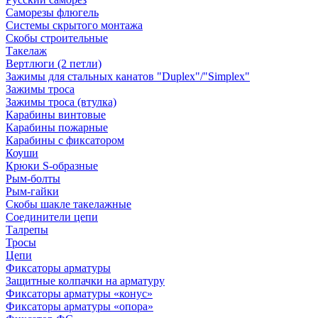
Саморезы флюгель
Системы скрытого монтажа
Скобы строительные
Такелаж
Вертлюги (2 петли)
Зажимы для стальных канатов "Duplex"/"Simplex"
Зажимы троса
Зажимы троса (втулка)
Карабины винтовые
Карабины пожарные
Карабины с фиксатором
Коуши
Крюки S-образные
Рым-болты
Рым-гайки
Скобы шакле такелажные
Соединители цепи
Талрепы
Тросы
Цепи
Фиксаторы арматуры
Защитные колпачки на арматуру
Фиксаторы арматуры «конус»
Фиксаторы арматуры «опора»