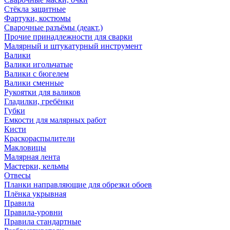
Стёкла защитные
Фартуки, костюмы
Сварочные разъёмы (деакт.)
Прочие принадлежности для сварки
Малярный и штукатурный инструмент
Валики
Валики игольчатые
Валики с бюгелем
Валики сменные
Рукоятки для валиков
Гладилки, гребёнки
Губки
Емкости для малярных работ
Кисти
Краскораспылители
Макловицы
Малярная лента
Мастерки, кельмы
Отвесы
Планки направляющие для обрезки обоев
Плёнка укрывная
Правила
Правила-уровни
Правила стандартные