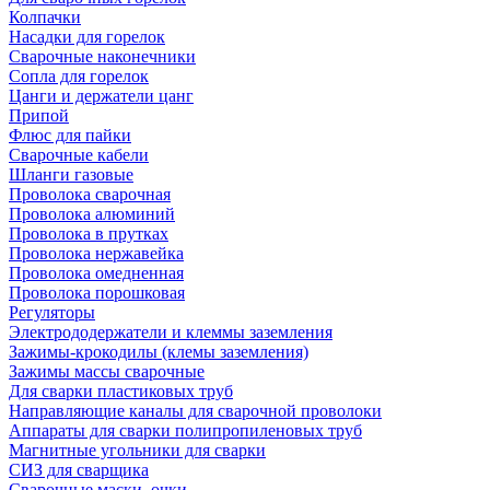
Колпачки
Насадки для горелок
Сварочные наконечники
Сопла для горелок
Цанги и держатели цанг
Припой
Флюс для пайки
Сварочные кабели
Шланги газовые
Проволока сварочная
Проволока алюминий
Проволока в прутках
Проволока нержавейка
Проволока омедненная
Проволока порошковая
Регуляторы
Электрододержатели и клеммы заземления
Зажимы-крокодилы (клемы заземления)
Зажимы массы сварочные
Для сварки пластиковых труб
Направляющие каналы для сварочной проволоки
Аппараты для сварки полипропиленовых труб
Магнитные угольники для сварки
СИЗ для сварщика
Сварочные маски, очки