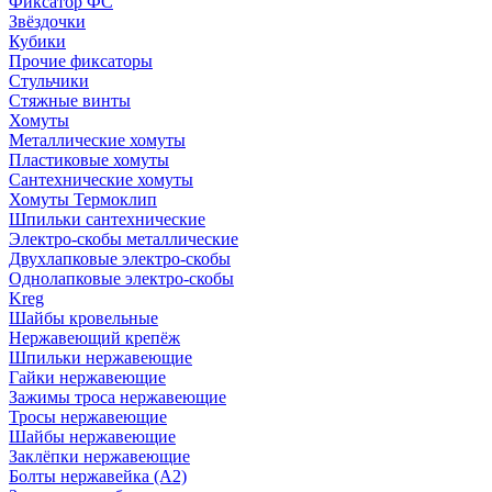
Фиксатор ФС
Звёздочки
Кубики
Прочие фиксаторы
Стульчики
Стяжные винты
Хомуты
Металлические хомуты
Пластиковые хомуты
Сантехнические хомуты
Хомуты Термоклип
Шпильки сантехнические
Электро-скобы металлические
Двухлапковые электро-скобы
Однолапковые электро-скобы
Kreg
Шайбы кровельные
Нержавеющий крепёж
Шпильки нержавеющие
Гайки нержавеющие
Зажимы троса нержавеющие
Тросы нержавеющие
Шайбы нержавеющие
Заклёпки нержавеющие
Болты нержавейка (А2)