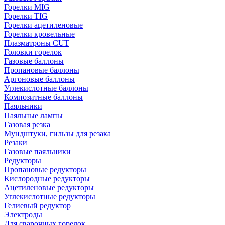
Горелки MIG
Горелки TIG
Горелки ацетиленовые
Горелки кровельные
Плазматроны CUT
Головки горелок
Газовые баллоны
Пропановые баллоны
Аргоновые баллоны
Углекислотные баллоны
Композитные баллоны
Паяльники
Паяльные лампы
Газовая резка
Мундштуки, гильзы для резака
Резаки
Газовые паяльники
Редукторы
Пропановые редукторы
Кислородные редукторы
Ацетиленовые редукторы
Углекислотные редукторы
Гелиевый редуктор
Электроды
Для сварочных горелок