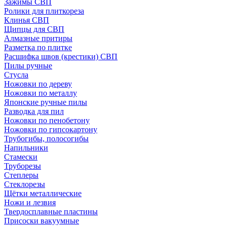
Зажимы СВП
Ролики для плиткореза
Клинья СВП
Щипцы для СВП
Алмазные притиры
Разметка по плитке
Расшифка швов (крестики) СВП
Пилы ручные
Стусла
Ножовки по дереву
Ножовки по металлу
Японские ручные пилы
Разводка для пил
Ножовки по пенобетону
Ножовки по гипсокартону
Трубогибы, полосогибы
Напильники
Стамески
Труборезы
Степлеры
Стеклорезы
Щётки металлические
Ножи и лезвия
Твердосплавные пластины
Присоски вакуумные