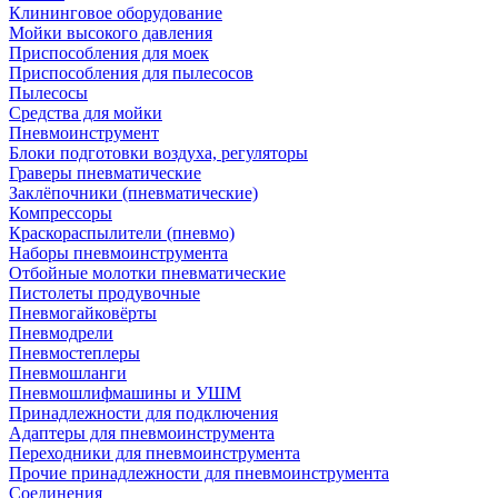
Клининговое оборудование
Мойки высокого давления
Приспособления для моек
Приспособления для пылесосов
Пылесосы
Средства для мойки
Пневмоинструмент
Блоки подготовки воздуха, регуляторы
Граверы пневматические
Заклёпочники (пневматические)
Компрессоры
Краскораспылители (пневмо)
Наборы пневмоинструмента
Отбойные молотки пневматические
Пистолеты продувочные
Пневмогайковёрты
Пневмодрели
Пневмостеплеры
Пневмошланги
Пневмошлифмашины и УШМ
Принадлежности для подключения
Адаптеры для пневмоинструмента
Переходники для пневмоинструмента
Прочие принадлежности для пневмоинструмента
Соединения