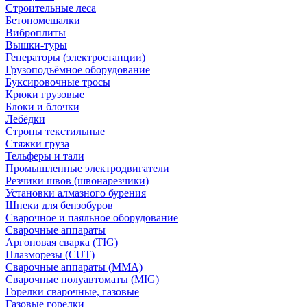
Строительные леса
Бетономешалки
Виброплиты
Вышки-туры
Генераторы (электростанции)
Грузоподъёмное оборудование
Буксировочные тросы
Крюки грузовые
Блоки и блочки
Лебёдки
Стропы текстильные
Стяжки груза
Тельферы и тали
Промышленные электродвигатели
Резчики швов (швонарезчики)
Установки алмазного бурения
Шнеки для бензобуров
Сварочное и паяльное оборудование
Сварочные аппараты
Аргоновая сварка (TIG)
Плазморезы (CUT)
Сварочные аппараты (MMA)
Сварочные полуавтоматы (MIG)
Горелки сварочные, газовые
Газовые горелки