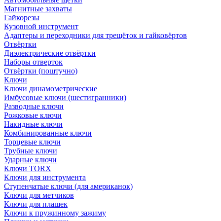
Магнитные захваты
Гайкорезы
Кузовной инструмент
Адаптеры и переходники для трещёток и гайковёртов
Отвёртки
Диэлектрические отвёртки
Наборы отверток
Отвёртки (поштучно)
Ключи
Ключи динамометрические
Имбусовые ключи (шестигранники)
Разводные ключи
Рожковые ключи
Накидные ключи
Комбинированные ключи
Торцевые ключи
Трубные ключи
Ударные ключи
Ключи TORX
Ключи для инструмента
Ступенчатые ключи (для американок)
Ключи для метчиков
Ключи для плашек
Ключи к пружинному зажиму