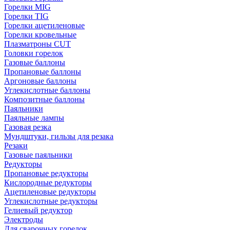
Горелки MIG
Горелки TIG
Горелки ацетиленовые
Горелки кровельные
Плазматроны CUT
Головки горелок
Газовые баллоны
Пропановые баллоны
Аргоновые баллоны
Углекислотные баллоны
Композитные баллоны
Паяльники
Паяльные лампы
Газовая резка
Мундштуки, гильзы для резака
Резаки
Газовые паяльники
Редукторы
Пропановые редукторы
Кислородные редукторы
Ацетиленовые редукторы
Углекислотные редукторы
Гелиевый редуктор
Электроды
Для сварочных горелок