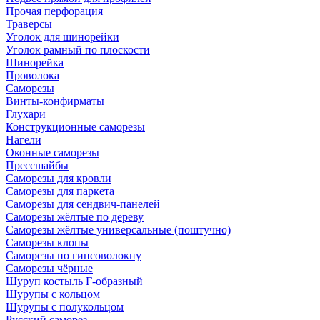
Прочая перфорация
Траверсы
Уголок для шинорейки
Уголок рамный по плоскости
Шинорейка
Проволока
Саморезы
Винты-конфирматы
Глухари
Конструкционные саморезы
Нагели
Оконные саморезы
Прессшайбы
Саморезы для кровли
Саморезы для паркета
Саморезы для сендвич-панелей
Саморезы жёлтые по дереву
Саморезы жёлтые универсальные (поштучно)
Саморезы клопы
Саморезы по гипсоволокну
Саморезы чёрные
Шуруп костыль Г-образный
Шурупы с кольцом
Шурупы с полукольцом
Русский саморез