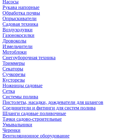
Насосы
Рукава напорные
Обработка почвы
Опрыскиватели
Садовая техника
Воздуходувки
Газонокосилки
Дровоколы
Измельчители
Мотоблоки
Снегоуборочная техника
Триммеры
Секаторы
Сучкорезы
Кусторезы
Ножницы садовые
Сетка
Системы полива
Пистолеты, насадки, дождеватели для шлангов
Соединители и фитинги для систем полива
Шланги садовые поливочные
Тачки садово-строительные
Умывальники
Черенки
Вентиляционное оборудование