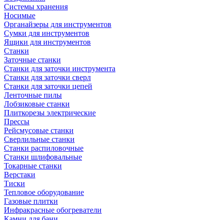
Системы хранения
Носимые
Органайзеры для инструментов
Сумки для инструментов
Ящики для инструментов
Станки
Заточные станки
Станки для заточки инструмента
Станки для заточки сверл
Станки для заточки цепей
Ленточные пилы
Лобзиковые станки
Плиткорезы электрические
Прессы
Рейсмусовые станки
Сверлильные станки
Станки распиловочные
Станки шлифовальные
Токарные станки
Верстаки
Тиски
Тепловое оборудование
Газовые плитки
Инфракрасные обогреватели
Камни для бани