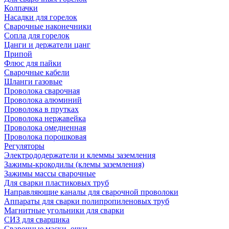
Колпачки
Насадки для горелок
Сварочные наконечники
Сопла для горелок
Цанги и держатели цанг
Припой
Флюс для пайки
Сварочные кабели
Шланги газовые
Проволока сварочная
Проволока алюминий
Проволока в прутках
Проволока нержавейка
Проволока омедненная
Проволока порошковая
Регуляторы
Электрододержатели и клеммы заземления
Зажимы-крокодилы (клемы заземления)
Зажимы массы сварочные
Для сварки пластиковых труб
Направляющие каналы для сварочной проволоки
Аппараты для сварки полипропиленовых труб
Магнитные угольники для сварки
СИЗ для сварщика
Сварочные маски, очки