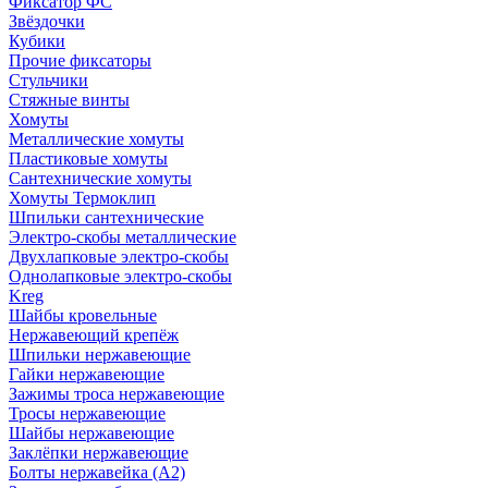
Фиксатор ФС
Звёздочки
Кубики
Прочие фиксаторы
Стульчики
Стяжные винты
Хомуты
Металлические хомуты
Пластиковые хомуты
Сантехнические хомуты
Хомуты Термоклип
Шпильки сантехнические
Электро-скобы металлические
Двухлапковые электро-скобы
Однолапковые электро-скобы
Kreg
Шайбы кровельные
Нержавеющий крепёж
Шпильки нержавеющие
Гайки нержавеющие
Зажимы троса нержавеющие
Тросы нержавеющие
Шайбы нержавеющие
Заклёпки нержавеющие
Болты нержавейка (А2)