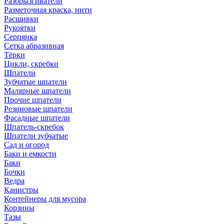
Разбрызгиватели
Разметочная краска, нити
Расшивки
Рукоятки
Серпянка
Сетка абразивная
Тёрки
Цикли, скребки
Шпатели
Зубчатые шпатели
Малярные шпатели
Прочие шпатели
Резиновые шпатели
Фасадные шпатели
Шпатель-скребок
Шпатели зубчатые
Сад и огород
Баки и емкости
Баки
Бочки
Ведра
Канистры
Контейнеры для мусора
Корзины
Тазы