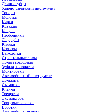
Длинногубцы
Ударно-рычажный инструмент
Топоры
Молотки
Кирки
Кувалды
Колуны
Пробойники
Ледорубы
Киянки
Кернеры
Выколотки
Строительные ломы
Ломы-гвоздодеры
Зубила, конопатки
Монтировки
Автомобильный инструмент
Домкраты
Съёмники
Клейма
Трещотки
Экстракторы
Торцевые головки
Воротки
Автомобильные щетки