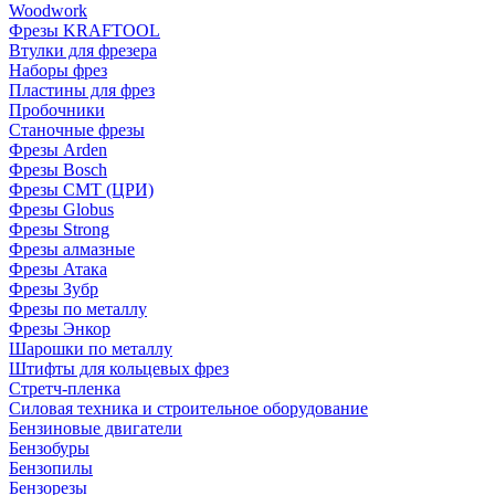
Woodwork
Фрезы KRAFTOOL
Втулки для фрезера
Наборы фрез
Пластины для фрез
Пробочники
Станочные фрезы
Фрезы Arden
Фрезы Bosch
Фрезы CMT (ЦРИ)
Фрезы Globus
Фрезы Strong
Фрезы алмазные
Фрезы Атака
Фрезы Зубр
Фрезы по металлу
Фрезы Энкор
Шарошки по металлу
Штифты для кольцевых фрез
Стретч-пленка
Силовая техника и строительное оборудование
Бензиновые двигатели
Бензобуры
Бензопилы
Бензорезы