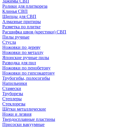
Зажимы СВП
Ролики для плиткореза
Клинья СВП
Щипцы для СВП
Алмазные притиры
Разметка по плитке
Расшифка швов (крестики) СВП
Пилы ручные
Стусла
Ножовки по дереву
Ножовки по металлу
Японские ручные пилы
Разводка для пил
Ножовки по пенобетону
Ножовки по гипсокартону
Трубогибы, полосогибы
Напильники
Стамески
Труборезы
Степлеры
Стеклорезы
Щётки металлические
Ножи и лезвия
Твердосплавные пластины
Присоски вакуумные