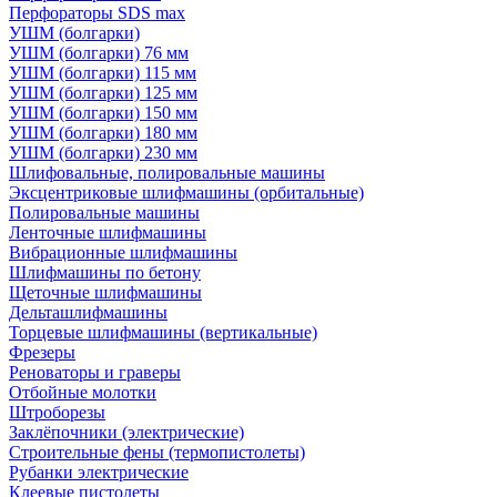
Перфораторы SDS max
УШМ (болгарки)
УШМ (болгарки) 76 мм
УШМ (болгарки) 115 мм
УШМ (болгарки) 125 мм
УШМ (болгарки) 150 мм
УШМ (болгарки) 180 мм
УШМ (болгарки) 230 мм
Шлифовальные, полировальные машины
Эксцентриковые шлифмашины (орбитальные)
Полировальные машины
Ленточные шлифмашины
Вибрационные шлифмашины
Шлифмашины по бетону
Щеточные шлифмашины
Дельташлифмашины
Торцевые шлифмашины (вертикальные)
Фрезеры
Реноваторы и граверы
Отбойные молотки
Штроборезы
Заклёпочники (электрические)
Строительные фены (термопистолеты)
Рубанки электрические
Клеевые пистолеты