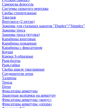
Саморезы флюгель
Системы скрытого монтажа
Скобы строительные
Такелаж
Вертлюги (2 петли)
Зажимы для стальных канатов "Duplex"/"Simplex"
Зажимы троса
Зажимы троса (втулка)
Карабины винтовые
Карабины пожарные
Карабины с фиксатором
Коуши
Крюки S-образные
Рым-болты
Рым-гайки
Скобы шакле такелажные
Соединители цепи
Талрепы
Тросы
Цепи
Фиксаторы арматуры
Защитные колпачки на арматуру
Фиксаторы арматуры «конус»
Фиксаторы арматуры «опора»