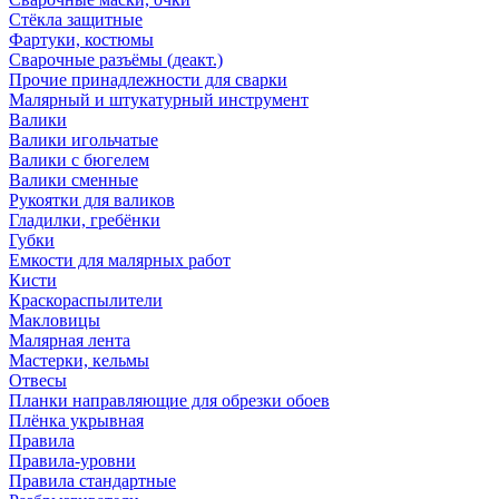
Стёкла защитные
Фартуки, костюмы
Сварочные разъёмы (деакт.)
Прочие принадлежности для сварки
Малярный и штукатурный инструмент
Валики
Валики игольчатые
Валики с бюгелем
Валики сменные
Рукоятки для валиков
Гладилки, гребёнки
Губки
Емкости для малярных работ
Кисти
Краскораспылители
Макловицы
Малярная лента
Мастерки, кельмы
Отвесы
Планки направляющие для обрезки обоев
Плёнка укрывная
Правила
Правила-уровни
Правила стандартные