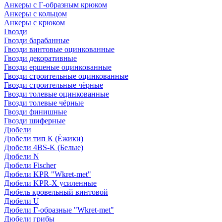
Анкеры с Г-образным крюком
Анкеры с кольцом
Анкеры с крюком
Гвозди
Гвозди барабанные
Гвозди винтовые оцинкованные
Гвозди декоративные
Гвозди ершеные оцинкованные
Гвозди строительные оцинкованные
Гвозди строительные чёрные
Гвозди толевые оцинкованные
Гвозди толевые чёрные
Гвозди финишные
Гвозди шиферные
Дюбели
Дюбели тип К (Ёжики)
Дюбели 4BS-K (Белые)
Дюбели N
Дюбели Fischer
Дюбели KPR "Wkret-met"
Дюбели KPR-Х усиленные
Дюбель кровельный винтовой
Дюбели U
Дюбели Г-образные "Wkret-met"
Дюбели грибы