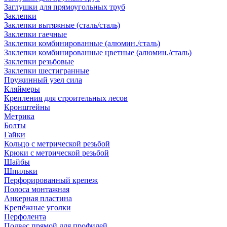
Заглушки для прямоугольных труб
Заклепки
Заклепки вытяжные (сталь/сталь)
Заклепки гаечные
Заклепки комбинированные (алюмин./сталь)
Заклепки комбинированные цветные (алюмин./сталь)
Заклепки резьбовые
Заклепки шестигранные
Пружинный узел сила
Кляймеры
Крепления для строительных лесов
Кронштейны
Метрика
Болты
Гайки
Кольцо с метрической резьбой
Крюки с метрической резьбой
Шайбы
Шпильки
Перфорированный крепеж
Полоса монтажная
Анкерная пластина
Крепёжные уголки
Перфолента
Подвес прямой для профилей