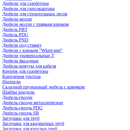
Дюбели для газобетона
Дюбели для гипсокартона
Дюбели для строительных лесов
Дюбели молли
Дюбели молли с прямым крюком
Дюбель PBT
Дюбель PDU
Дюбель PND
Дюбели под стяжку
Дюбели с крюком "Wkret-met"
Дюбели универсальные-Т
Дюбели фасадные
Дюбель-хомуты для кабеля
Крепёж для газобетона
Крепления унитаза
Ниппели
Складной пружинный дюбель с крючком
Шайбы рондоль
Дюбель-гвозди
Дюбель-гвозди металлические
Дюбель-гвоздь PDG
Дюбель-гвоздь SB
Заглушки для труб
Заглушки для квадратных труб
Заглушки для круглых труб