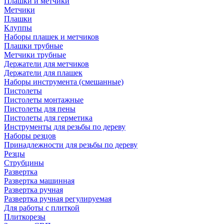
Плашки и метчики
Метчики
Плашки
Клуппы
Наборы плашек и метчиков
Плашки трубные
Метчики трубные
Держатели для метчиков
Держатели для плашек
Наборы инструмента (смешанные)
Пистолеты
Пистолеты монтажные
Пистолеты для пены
Пистолеты для герметика
Инструменты для резьбы по дереву
Наборы резцов
Принадлежности для резьбы по дереву
Резцы
Струбцины
Развертка
Развертка машинная
Развертка ручная
Развертка ручная регулируемая
Для работы с плиткой
Плиткорезы