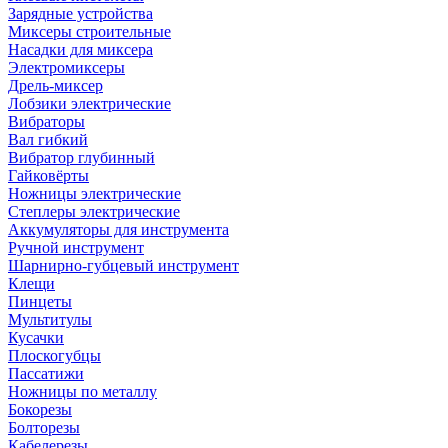
Зарядные устройства
Миксеры строительные
Насадки для миксера
Электромиксеры
Дрель-миксер
Лобзики электрические
Вибраторы
Вал гибкий
Вибратор глубинный
Гайковёрты
Ножницы электрические
Степлеры электрические
Аккумуляторы для инструмента
Ручной инструмент
Шарнирно-губцевый инструмент
Клещи
Пинцеты
Мультитулы
Кусачки
Плоскогубцы
Пассатижи
Ножницы по металлу
Бокорезы
Болторезы
Кабелерезы