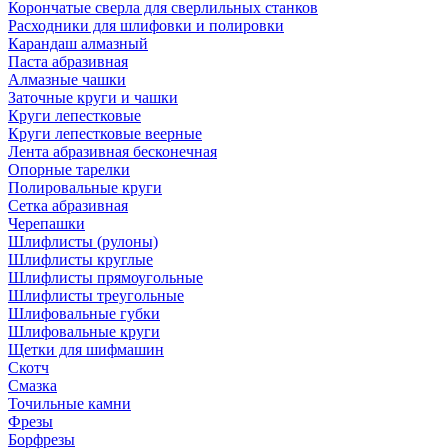
Корончатые сверла для сверлильных станков
Расходники для шлифовки и полировки
Карандаш алмазный
Паста абразивная
Алмазные чашки
Заточные круги и чашки
Круги лепестковые
Круги лепестковые веерные
Лента абразивная бесконечная
Опорные тарелки
Полировальные круги
Сетка абразивная
Черепашки
Шлифлисты (рулоны)
Шлифлисты круглые
Шлифлисты прямоугольные
Шлифлисты треугольные
Шлифовальные губки
Шлифовальные круги
Щетки для шифмашин
Скотч
Смазка
Точильные камни
Фрезы
Борфрезы