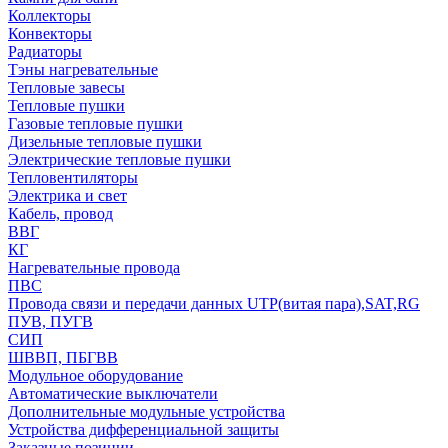
Коллекторы
Конвекторы
Радиаторы
Тэны нагревательные
Тепловые завесы
Тепловые пушки
Газовые тепловые пушки
Дизельные тепловые пушки
Электрические тепловые пушки
Тепловентиляторы
Электрика и свет
Кабель, провод
ВВГ
КГ
Нагревательные провода
ПВС
Провода связи и передачи данных UTP(витая пара),SAT,RG
ПУВ, ПУГВ
СИП
ШВВП, ПБГВВ
Модульное оборудование
Автоматические выключатели
Дополнительные модульные устройства
Устройства дифференциальной защиты
Заказные позиции