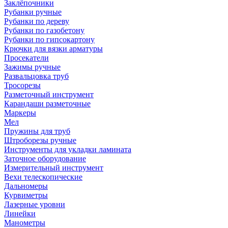
Заклёпочники
Рубанки ручные
Рубанки по дереву
Рубанки по газобетону
Рубанки по гипсокартону
Крючки для вязки арматуры
Просекатели
Зажимы ручные
Развальцовка труб
Тросорезы
Разметочный инструмент
Карандаши разметочные
Маркеры
Мел
Пружины для труб
Штроборезы ручные
Инструменты для укладки ламината
Заточное оборудование
Измерительный инструмент
Вехи телескопические
Дальномеры
Курвиметры
Лазерные уровни
Линейки
Манометры