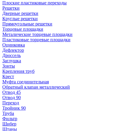
Плоские пластиковые переходы
Решетки
Дверные решетки
Круглые решетки
Прямоугольные решетки
Торцевые площадки
Металические торцевые площадки
Пластиковые торцевые площадки
Оцинковка
Дефлектор
Дроссель
Заглушка
Зонты
Крепления труб
Крест
Муфта соединительная
Обратный клапан металлический
Отвод 45
Отвод 90
Переход
Тройник 90
Труба
Фильтр
Шибер
Штаны