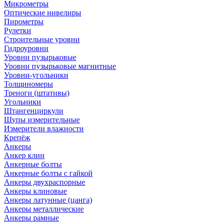
Микрометры
Оптические нивелиры
Пирометры
Рулетки
Строительные уровни
Гидроуровни
Уровни пузырьковые
Уровни пузырьковые магнитные
Уровни-угольники
Толщиномеры
Треноги (штативы)
Угольники
Штангенциркули
Щупы измерительные
Измерители влажности
Крепёж
Анкеры
Анкер клин
Анкерные болты
Анкерные болты с гайкой
Анкеры двухраспорные
Анкеры клиновые
Анкеры латунные (цанга)
Анкеры металлические
Анкеры рамные