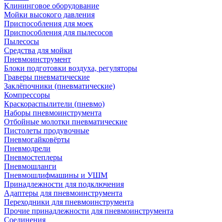
Клининговое оборудование
Мойки высокого давления
Приспособления для моек
Приспособления для пылесосов
Пылесосы
Средства для мойки
Пневмоинструмент
Блоки подготовки воздуха, регуляторы
Граверы пневматические
Заклёпочники (пневматические)
Компрессоры
Краскораспылители (пневмо)
Наборы пневмоинструмента
Отбойные молотки пневматические
Пистолеты продувочные
Пневмогайковёрты
Пневмодрели
Пневмостеплеры
Пневмошланги
Пневмошлифмашины и УШМ
Принадлежности для подключения
Адаптеры для пневмоинструмента
Переходники для пневмоинструмента
Прочие принадлежности для пневмоинструмента
Соединения