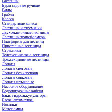
Бассейны
Буры садовые ручные
Вилы
Грабли
Колеса
Стандартные колеса
Лестницы и стремянки
Двухсекционные лестницы
Лестницы трансформеры
Платформы для лестниц
Приставные лестницы
Стремянки
Телескопические лестницы
Трехсекционные лестницы
Лопаты
Лопаты снеговые
Лопаты без черенков
Лопаты совковые
Лопаты штыковые
Насосное оборудование
Водопогружные кабели
Баки, гидроаккумуляторы
Блоки автоматики
Носилки
Мотопомпы