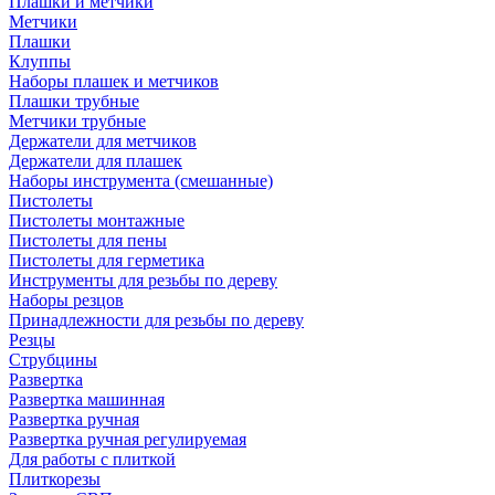
Плашки и метчики
Метчики
Плашки
Клуппы
Наборы плашек и метчиков
Плашки трубные
Метчики трубные
Держатели для метчиков
Держатели для плашек
Наборы инструмента (смешанные)
Пистолеты
Пистолеты монтажные
Пистолеты для пены
Пистолеты для герметика
Инструменты для резьбы по дереву
Наборы резцов
Принадлежности для резьбы по дереву
Резцы
Струбцины
Развертка
Развертка машинная
Развертка ручная
Развертка ручная регулируемая
Для работы с плиткой
Плиткорезы