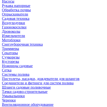
Насосы
Рукава напорные
Обработка почвы
Опрыскиватели
Садовая техника
Воздуходувки
Газонокосилки
Дровоколы
Измельчители
Мотоблоки
Снегоуборочная техника
Триммеры
Секаторы
Сучкорезы
Кусторезы
Ножницы садовые
Сетка
Системы полива
Пистолеты, насадки, дождеватели для шлангов
Соединители и фитинги для систем полива
Шланги садовые поливочные
Тачки садово-строительные
Умывальники
Черенки
Вентиляционное оборудование