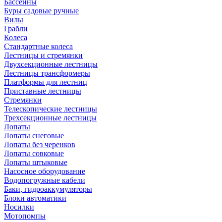
Бассейны
Буры садовые ручные
Вилы
Грабли
Колеса
Стандартные колеса
Лестницы и стремянки
Двухсекционные лестницы
Лестницы трансформеры
Платформы для лестниц
Приставные лестницы
Стремянки
Телескопические лестницы
Трехсекционные лестницы
Лопаты
Лопаты снеговые
Лопаты без черенков
Лопаты совковые
Лопаты штыковые
Насосное оборудование
Водопогружные кабели
Баки, гидроаккумуляторы
Блоки автоматики
Носилки
Мотопомпы