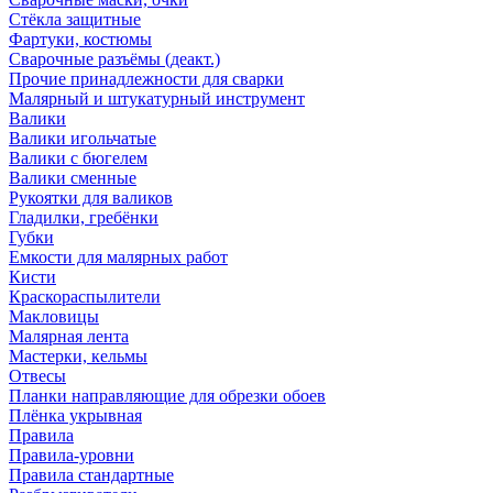
Стёкла защитные
Фартуки, костюмы
Сварочные разъёмы (деакт.)
Прочие принадлежности для сварки
Малярный и штукатурный инструмент
Валики
Валики игольчатые
Валики с бюгелем
Валики сменные
Рукоятки для валиков
Гладилки, гребёнки
Губки
Емкости для малярных работ
Кисти
Краскораспылители
Макловицы
Малярная лента
Мастерки, кельмы
Отвесы
Планки направляющие для обрезки обоев
Плёнка укрывная
Правила
Правила-уровни
Правила стандартные