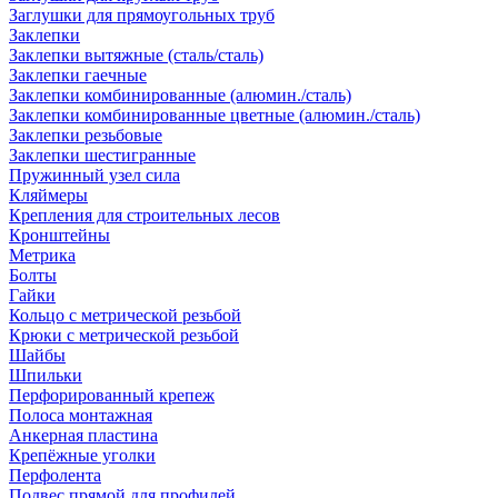
Заглушки для прямоугольных труб
Заклепки
Заклепки вытяжные (сталь/сталь)
Заклепки гаечные
Заклепки комбинированные (алюмин./сталь)
Заклепки комбинированные цветные (алюмин./сталь)
Заклепки резьбовые
Заклепки шестигранные
Пружинный узел сила
Кляймеры
Крепления для строительных лесов
Кронштейны
Метрика
Болты
Гайки
Кольцо с метрической резьбой
Крюки с метрической резьбой
Шайбы
Шпильки
Перфорированный крепеж
Полоса монтажная
Анкерная пластина
Крепёжные уголки
Перфолента
Подвес прямой для профилей