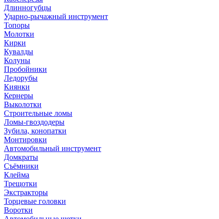
Длинногубцы
Ударно-рычажный инструмент
Топоры
Молотки
Кирки
Кувалды
Колуны
Пробойники
Ледорубы
Киянки
Кернеры
Выколотки
Строительные ломы
Ломы-гвоздодеры
Зубила, конопатки
Монтировки
Автомобильный инструмент
Домкраты
Съёмники
Клейма
Трещотки
Экстракторы
Торцевые головки
Воротки
Автомобильные щетки