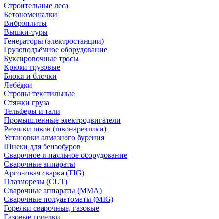
Строительные леса
Бетономешалки
Виброплиты
Вышки-туры
Генераторы (электростанции)
Грузоподъёмное оборудование
Буксировочные тросы
Крюки грузовые
Блоки и блочки
Лебёдки
Стропы текстильные
Стяжки груза
Тельферы и тали
Промышленные электродвигатели
Резчики швов (швонарезчики)
Установки алмазного бурения
Шнеки для бензобуров
Сварочное и паяльное оборудование
Сварочные аппараты
Аргоновая сварка (TIG)
Плазморезы (CUT)
Сварочные аппараты (MMA)
Сварочные полуавтоматы (MIG)
Горелки сварочные, газовые
Газовые горелки