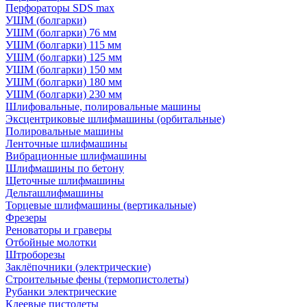
Перфораторы SDS max
УШМ (болгарки)
УШМ (болгарки) 76 мм
УШМ (болгарки) 115 мм
УШМ (болгарки) 125 мм
УШМ (болгарки) 150 мм
УШМ (болгарки) 180 мм
УШМ (болгарки) 230 мм
Шлифовальные, полировальные машины
Эксцентриковые шлифмашины (орбитальные)
Полировальные машины
Ленточные шлифмашины
Вибрационные шлифмашины
Шлифмашины по бетону
Щеточные шлифмашины
Дельташлифмашины
Торцевые шлифмашины (вертикальные)
Фрезеры
Реноваторы и граверы
Отбойные молотки
Штроборезы
Заклёпочники (электрические)
Строительные фены (термопистолеты)
Рубанки электрические
Клеевые пистолеты