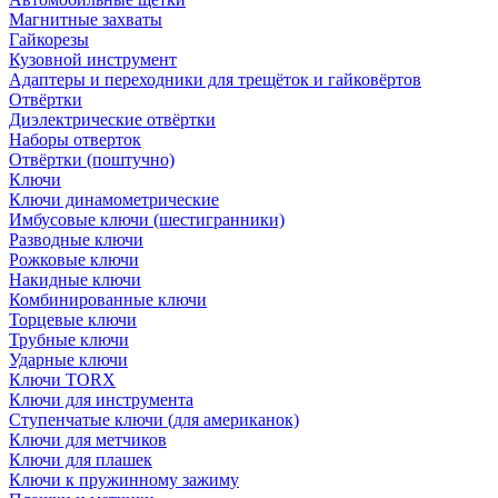
Магнитные захваты
Гайкорезы
Кузовной инструмент
Адаптеры и переходники для трещёток и гайковёртов
Отвёртки
Диэлектрические отвёртки
Наборы отверток
Отвёртки (поштучно)
Ключи
Ключи динамометрические
Имбусовые ключи (шестигранники)
Разводные ключи
Рожковые ключи
Накидные ключи
Комбинированные ключи
Торцевые ключи
Трубные ключи
Ударные ключи
Ключи TORX
Ключи для инструмента
Ступенчатые ключи (для американок)
Ключи для метчиков
Ключи для плашек
Ключи к пружинному зажиму