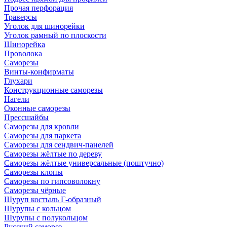
Прочая перфорация
Траверсы
Уголок для шинорейки
Уголок рамный по плоскости
Шинорейка
Проволока
Саморезы
Винты-конфирматы
Глухари
Конструкционные саморезы
Нагели
Оконные саморезы
Прессшайбы
Саморезы для кровли
Саморезы для паркета
Саморезы для сендвич-панелей
Саморезы жёлтые по дереву
Саморезы жёлтые универсальные (поштучно)
Саморезы клопы
Саморезы по гипсоволокну
Саморезы чёрные
Шуруп костыль Г-образный
Шурупы с кольцом
Шурупы с полукольцом
Русский саморез