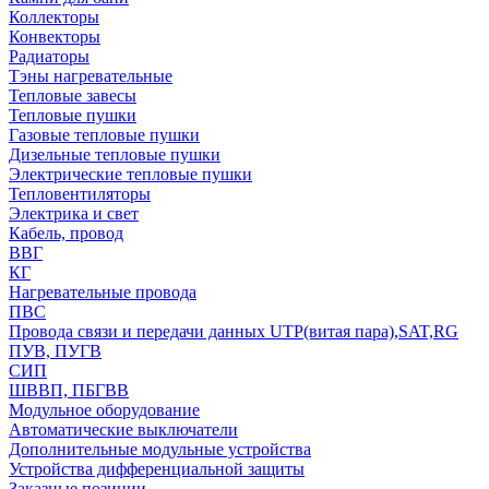
Коллекторы
Конвекторы
Радиаторы
Тэны нагревательные
Тепловые завесы
Тепловые пушки
Газовые тепловые пушки
Дизельные тепловые пушки
Электрические тепловые пушки
Тепловентиляторы
Электрика и свет
Кабель, провод
ВВГ
КГ
Нагревательные провода
ПВС
Провода связи и передачи данных UTP(витая пара),SAT,RG
ПУВ, ПУГВ
СИП
ШВВП, ПБГВВ
Модульное оборудование
Автоматические выключатели
Дополнительные модульные устройства
Устройства дифференциальной защиты
Заказные позиции