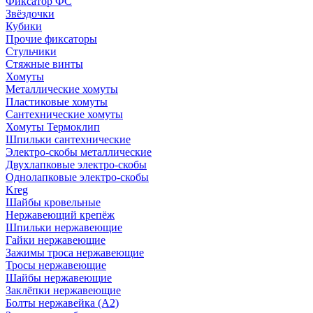
Фиксатор ФС
Звёздочки
Кубики
Прочие фиксаторы
Стульчики
Стяжные винты
Хомуты
Металлические хомуты
Пластиковые хомуты
Сантехнические хомуты
Хомуты Термоклип
Шпильки сантехнические
Электро-скобы металлические
Двухлапковые электро-скобы
Однолапковые электро-скобы
Kreg
Шайбы кровельные
Нержавеющий крепёж
Шпильки нержавеющие
Гайки нержавеющие
Зажимы троса нержавеющие
Тросы нержавеющие
Шайбы нержавеющие
Заклёпки нержавеющие
Болты нержавейка (А2)