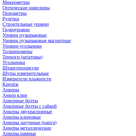
Микрометры
Оптические нивелиры
Пирометры
Рулетки
Строительные уровни
Гидроуровни
Уровни пузырьковые
Уровни пузырьковые магнитные
Уровни-угольники
Толщиномеры
Треноги (штативы)
Угольники
Штангенциркули
Щупы измерительные
Измерители влажности
Крепёж
Анкеры
Анкер клин
Анкерные болты
Анкерные болты с гайкой
Анкеры двухраспорные
Анкеры клиновые
Анкеры латунные (цанга)
Анкеры металлические
Анкеры рамные