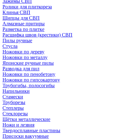
Зажимы СВП
Ролики для плиткореза
Клинья СВП
Щипцы для СВП
Алмазные притиры
Разметка по плитке
Расшифка швов (крестики) СВП
Пилы ручные
Стусла
Ножовки по дереву
Ножовки по металлу
Японские ручные пилы
Разводка для пил
Ножовки по пенобетону
Ножовки по гипсокартону
Трубогибы, полосогибы
Напильники
Стамески
Труборезы
Степлеры
Стеклорезы
Щётки металлические
Ножи и лезвия
Твердосплавные пластины
Присоски вакуумные