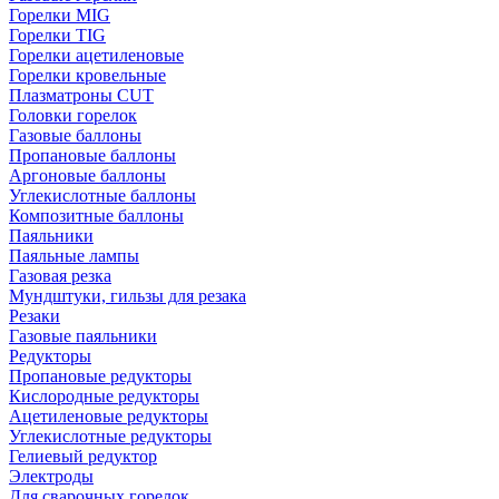
Горелки MIG
Горелки TIG
Горелки ацетиленовые
Горелки кровельные
Плазматроны CUT
Головки горелок
Газовые баллоны
Пропановые баллоны
Аргоновые баллоны
Углекислотные баллоны
Композитные баллоны
Паяльники
Паяльные лампы
Газовая резка
Мундштуки, гильзы для резака
Резаки
Газовые паяльники
Редукторы
Пропановые редукторы
Кислородные редукторы
Ацетиленовые редукторы
Углекислотные редукторы
Гелиевый редуктор
Электроды
Для сварочных горелок