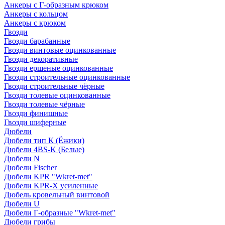
Анкеры с Г-образным крюком
Анкеры с кольцом
Анкеры с крюком
Гвозди
Гвозди барабанные
Гвозди винтовые оцинкованные
Гвозди декоративные
Гвозди ершеные оцинкованные
Гвозди строительные оцинкованные
Гвозди строительные чёрные
Гвозди толевые оцинкованные
Гвозди толевые чёрные
Гвозди финишные
Гвозди шиферные
Дюбели
Дюбели тип К (Ёжики)
Дюбели 4BS-K (Белые)
Дюбели N
Дюбели Fischer
Дюбели KPR "Wkret-met"
Дюбели KPR-Х усиленные
Дюбель кровельный винтовой
Дюбели U
Дюбели Г-образные "Wkret-met"
Дюбели грибы