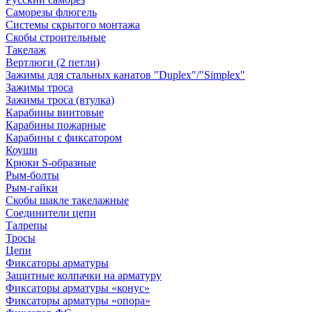
Саморезы флюгель
Системы скрытого монтажа
Скобы строительные
Такелаж
Вертлюги (2 петли)
Зажимы для стальных канатов "Duplex"/"Simplex"
Зажимы троса
Зажимы троса (втулка)
Карабины винтовые
Карабины пожарные
Карабины с фиксатором
Коуши
Крюки S-образные
Рым-болты
Рым-гайки
Скобы шакле такелажные
Соединители цепи
Талрепы
Тросы
Цепи
Фиксаторы арматуры
Защитные колпачки на арматуру
Фиксаторы арматуры «конус»
Фиксаторы арматуры «опора»