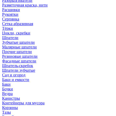
Разбрызгиватели
Разметочная краска, нити
Расшивки
Рукоятки
Серпянка
Сетка абразивная
Тёрки
Цикли, скребки
Шпатели
Зубчатые шпатели
Малярные шпатели
Прочие шпатели
Резиновые шпатели
Фасадные шпатели
Шпатель-скребок
Шпатели зубчатые
Сад и огород
Баки и емкости
Баки
Бочки
Ведра
Канистры
Контейнеры для мусора
Корзины
Тазы