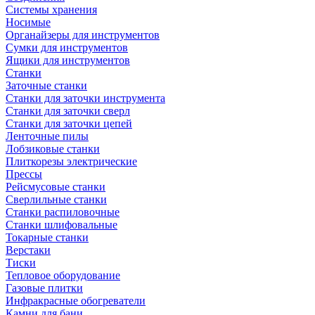
Системы хранения
Носимые
Органайзеры для инструментов
Сумки для инструментов
Ящики для инструментов
Станки
Заточные станки
Станки для заточки инструмента
Станки для заточки сверл
Станки для заточки цепей
Ленточные пилы
Лобзиковые станки
Плиткорезы электрические
Прессы
Рейсмусовые станки
Сверлильные станки
Станки распиловочные
Станки шлифовальные
Токарные станки
Верстаки
Тиски
Тепловое оборудование
Газовые плитки
Инфракрасные обогреватели
Камни для бани