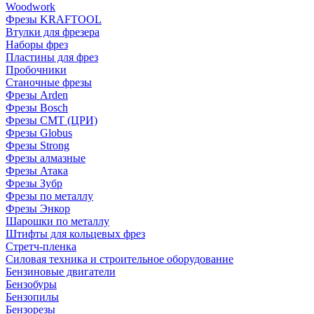
Woodwork
Фрезы KRAFTOOL
Втулки для фрезера
Наборы фрез
Пластины для фрез
Пробочники
Станочные фрезы
Фрезы Arden
Фрезы Bosch
Фрезы CMT (ЦРИ)
Фрезы Globus
Фрезы Strong
Фрезы алмазные
Фрезы Атака
Фрезы Зубр
Фрезы по металлу
Фрезы Энкор
Шарошки по металлу
Штифты для кольцевых фрез
Стретч-пленка
Силовая техника и строительное оборудование
Бензиновые двигатели
Бензобуры
Бензопилы
Бензорезы