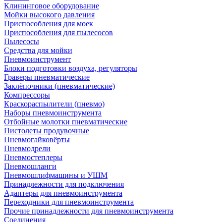
Клининговое оборудование
Мойки высокого давления
Приспособления для моек
Приспособления для пылесосов
Пылесосы
Средства для мойки
Пневмоинструмент
Блоки подготовки воздуха, регуляторы
Граверы пневматические
Заклёпочники (пневматические)
Компрессоры
Краскораспылители (пневмо)
Наборы пневмоинструмента
Отбойные молотки пневматические
Пистолеты продувочные
Пневмогайковёрты
Пневмодрели
Пневмостеплеры
Пневмошланги
Пневмошлифмашины и УШМ
Принадлежности для подключения
Адаптеры для пневмоинструмента
Переходники для пневмоинструмента
Прочие принадлежности для пневмоинструмента
Соединения