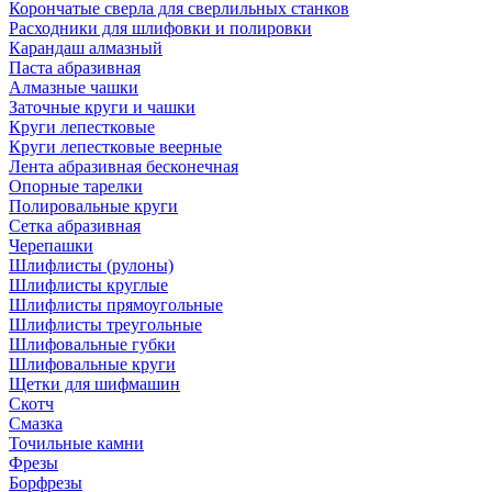
Корончатые сверла для сверлильных станков
Расходники для шлифовки и полировки
Карандаш алмазный
Паста абразивная
Алмазные чашки
Заточные круги и чашки
Круги лепестковые
Круги лепестковые веерные
Лента абразивная бесконечная
Опорные тарелки
Полировальные круги
Сетка абразивная
Черепашки
Шлифлисты (рулоны)
Шлифлисты круглые
Шлифлисты прямоугольные
Шлифлисты треугольные
Шлифовальные губки
Шлифовальные круги
Щетки для шифмашин
Скотч
Смазка
Точильные камни
Фрезы
Борфрезы