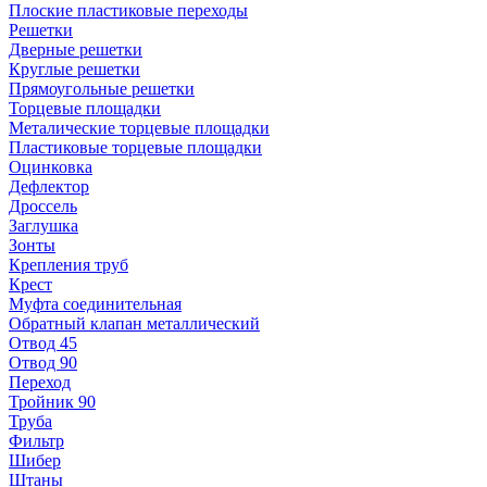
Плоские пластиковые переходы
Решетки
Дверные решетки
Круглые решетки
Прямоугольные решетки
Торцевые площадки
Металические торцевые площадки
Пластиковые торцевые площадки
Оцинковка
Дефлектор
Дроссель
Заглушка
Зонты
Крепления труб
Крест
Муфта соединительная
Обратный клапан металлический
Отвод 45
Отвод 90
Переход
Тройник 90
Труба
Фильтр
Шибер
Штаны