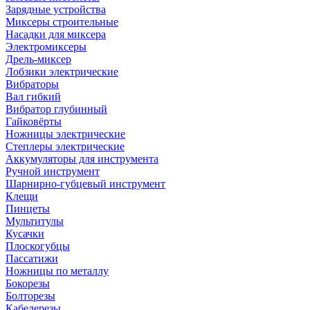
Зарядные устройства
Миксеры строительные
Насадки для миксера
Электромиксеры
Дрель-миксер
Лобзики электрические
Вибраторы
Вал гибкий
Вибратор глубинный
Гайковёрты
Ножницы электрические
Степлеры электрические
Аккумуляторы для инструмента
Ручной инструмент
Шарнирно-губцевый инструмент
Клещи
Пинцеты
Мультитулы
Кусачки
Плоскогубцы
Пассатижи
Ножницы по металлу
Бокорезы
Болторезы
Кабелерезы