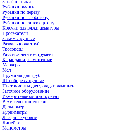
Заклёпочники
Рубанки ручные
Рубанки по дереву
Рубанки по газобетону
Рубанки по гипсокартону
Крючки для вязки арматуры
Просекатели
Зажимы ручные
Развальцовка труб
Тросорезы
Разметочный инструмент
Карандаши разметочные
Маркеры
Мел
Пружины для труб
Штроборезы ручные
Инструменты для укладки ламината
Заточное оборудование
Измерительный инструмент
Вехи телескопические
Дальномеры
Курвиметры
Лазерные уровни
Линейки
Манометры