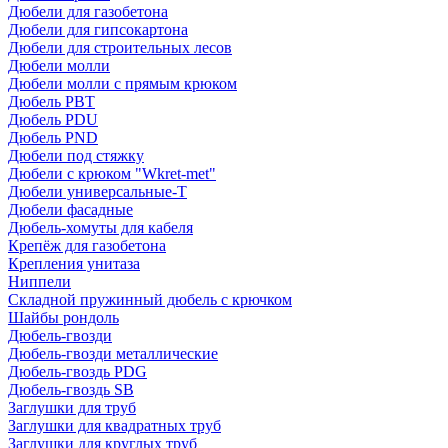
Дюбели для газобетона
Дюбели для гипсокартона
Дюбели для строительных лесов
Дюбели молли
Дюбели молли с прямым крюком
Дюбель PBT
Дюбель PDU
Дюбель PND
Дюбели под стяжку
Дюбели с крюком "Wkret-met"
Дюбели универсальные-Т
Дюбели фасадные
Дюбель-хомуты для кабеля
Крепёж для газобетона
Крепления унитаза
Ниппели
Складной пружинный дюбель с крючком
Шайбы рондоль
Дюбель-гвозди
Дюбель-гвозди металлические
Дюбель-гвоздь PDG
Дюбель-гвоздь SB
Заглушки для труб
Заглушки для квадратных труб
Заглушки для круглых труб