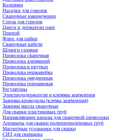
Колпачки
Насадки для горелок
Сварочные наконечники
Сопла для горелок
Цанги и держатели цанг
Припой
Флюс для пайки
Сварочные кабели
Шланги газовые
Проволока сварочная
Проволока алюминий
Проволока в прутках
Проволока нержавейка
Проволока омедненная
Проволока порошковая
Регуляторы
Электрододержатели и клеммы заземления
Зажимы-крокодилы (клемы заземления)
Зажимы массы сварочные
Для сварки пластиковых труб
Направляющие каналы для сварочной проволоки
Аппараты для сварки полипропиленовых труб
Магнитные угольники для сварки
СИЗ для сварщика
Сварочные маски, очки