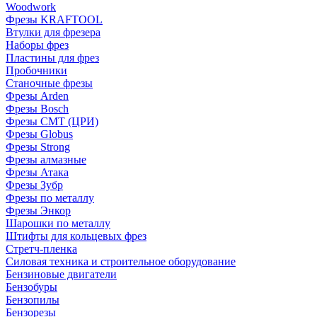
Woodwork
Фрезы KRAFTOOL
Втулки для фрезера
Наборы фрез
Пластины для фрез
Пробочники
Станочные фрезы
Фрезы Arden
Фрезы Bosch
Фрезы CMT (ЦРИ)
Фрезы Globus
Фрезы Strong
Фрезы алмазные
Фрезы Атака
Фрезы Зубр
Фрезы по металлу
Фрезы Энкор
Шарошки по металлу
Штифты для кольцевых фрез
Стретч-пленка
Силовая техника и строительное оборудование
Бензиновые двигатели
Бензобуры
Бензопилы
Бензорезы