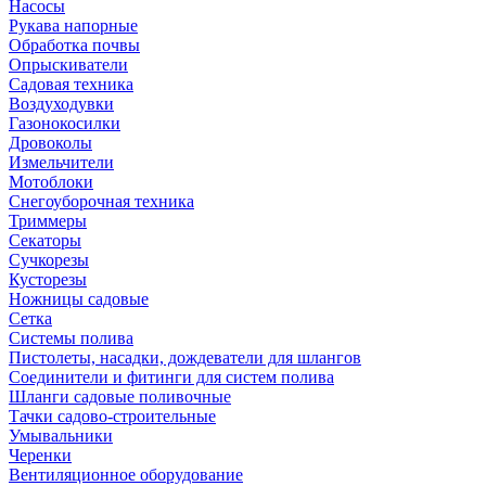
Насосы
Рукава напорные
Обработка почвы
Опрыскиватели
Садовая техника
Воздуходувки
Газонокосилки
Дровоколы
Измельчители
Мотоблоки
Снегоуборочная техника
Триммеры
Секаторы
Сучкорезы
Кусторезы
Ножницы садовые
Сетка
Системы полива
Пистолеты, насадки, дождеватели для шлангов
Соединители и фитинги для систем полива
Шланги садовые поливочные
Тачки садово-строительные
Умывальники
Черенки
Вентиляционное оборудование