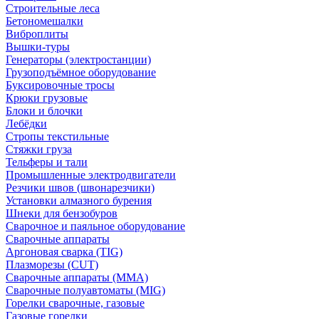
Строительные леса
Бетономешалки
Виброплиты
Вышки-туры
Генераторы (электростанции)
Грузоподъёмное оборудование
Буксировочные тросы
Крюки грузовые
Блоки и блочки
Лебёдки
Стропы текстильные
Стяжки груза
Тельферы и тали
Промышленные электродвигатели
Резчики швов (швонарезчики)
Установки алмазного бурения
Шнеки для бензобуров
Сварочное и паяльное оборудование
Сварочные аппараты
Аргоновая сварка (TIG)
Плазморезы (CUT)
Сварочные аппараты (MMA)
Сварочные полуавтоматы (MIG)
Горелки сварочные, газовые
Газовые горелки