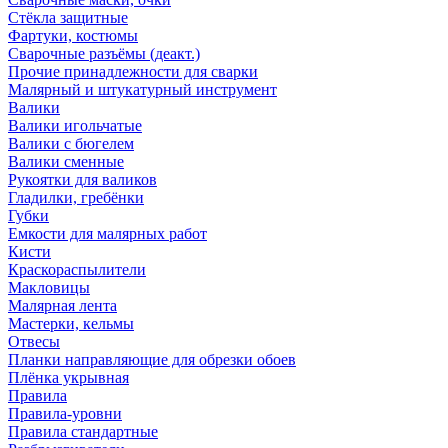
Стёкла защитные
Фартуки, костюмы
Сварочные разъёмы (деакт.)
Прочие принадлежности для сварки
Малярный и штукатурный инструмент
Валики
Валики игольчатые
Валики с бюгелем
Валики сменные
Рукоятки для валиков
Гладилки, гребёнки
Губки
Емкости для малярных работ
Кисти
Краскораспылители
Макловицы
Малярная лента
Мастерки, кельмы
Отвесы
Планки направляющие для обрезки обоев
Плёнка укрывная
Правила
Правила-уровни
Правила стандартные