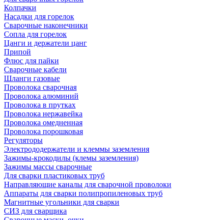
Колпачки
Насадки для горелок
Сварочные наконечники
Сопла для горелок
Цанги и держатели цанг
Припой
Флюс для пайки
Сварочные кабели
Шланги газовые
Проволока сварочная
Проволока алюминий
Проволока в прутках
Проволока нержавейка
Проволока омедненная
Проволока порошковая
Регуляторы
Электрододержатели и клеммы заземления
Зажимы-крокодилы (клемы заземления)
Зажимы массы сварочные
Для сварки пластиковых труб
Направляющие каналы для сварочной проволоки
Аппараты для сварки полипропиленовых труб
Магнитные угольники для сварки
СИЗ для сварщика
Сварочные маски, очки