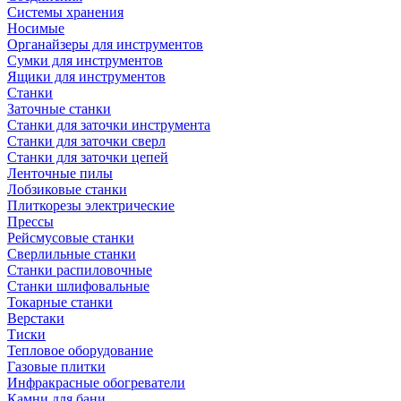
Системы хранения
Носимые
Органайзеры для инструментов
Сумки для инструментов
Ящики для инструментов
Станки
Заточные станки
Станки для заточки инструмента
Станки для заточки сверл
Станки для заточки цепей
Ленточные пилы
Лобзиковые станки
Плиткорезы электрические
Прессы
Рейсмусовые станки
Сверлильные станки
Станки распиловочные
Станки шлифовальные
Токарные станки
Верстаки
Тиски
Тепловое оборудование
Газовые плитки
Инфракрасные обогреватели
Камни для бани