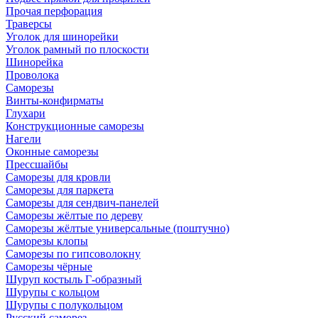
Прочая перфорация
Траверсы
Уголок для шинорейки
Уголок рамный по плоскости
Шинорейка
Проволока
Саморезы
Винты-конфирматы
Глухари
Конструкционные саморезы
Нагели
Оконные саморезы
Прессшайбы
Саморезы для кровли
Саморезы для паркета
Саморезы для сендвич-панелей
Саморезы жёлтые по дереву
Саморезы жёлтые универсальные (поштучно)
Саморезы клопы
Саморезы по гипсоволокну
Саморезы чёрные
Шуруп костыль Г-образный
Шурупы с кольцом
Шурупы с полукольцом
Русский саморез