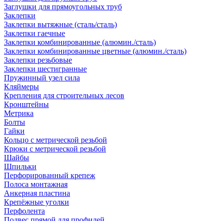
Заглушки для прямоугольных труб
Заклепки
Заклепки вытяжные (сталь/сталь)
Заклепки гаечные
Заклепки комбинированные (алюмин./сталь)
Заклепки комбинированные цветные (алюмин./сталь)
Заклепки резьбовые
Заклепки шестигранные
Пружинный узел сила
Кляймеры
Крепления для строительных лесов
Кронштейны
Метрика
Болты
Гайки
Кольцо с метрической резьбой
Крюки с метрической резьбой
Шайбы
Шпильки
Перфорированный крепеж
Полоса монтажная
Анкерная пластина
Крепёжные уголки
Перфолента
Подвес прямой для профилей