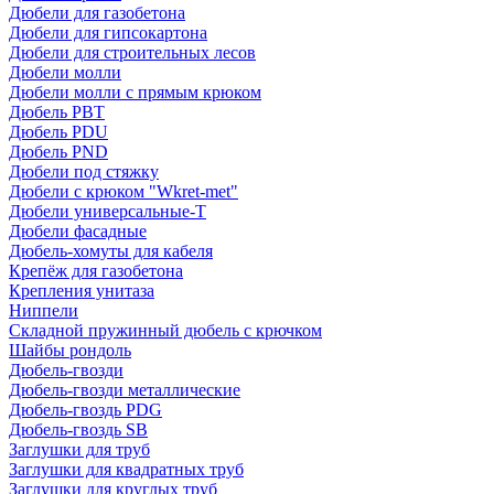
Дюбели для газобетона
Дюбели для гипсокартона
Дюбели для строительных лесов
Дюбели молли
Дюбели молли с прямым крюком
Дюбель PBT
Дюбель PDU
Дюбель PND
Дюбели под стяжку
Дюбели с крюком "Wkret-met"
Дюбели универсальные-Т
Дюбели фасадные
Дюбель-хомуты для кабеля
Крепёж для газобетона
Крепления унитаза
Ниппели
Складной пружинный дюбель с крючком
Шайбы рондоль
Дюбель-гвозди
Дюбель-гвозди металлические
Дюбель-гвоздь PDG
Дюбель-гвоздь SB
Заглушки для труб
Заглушки для квадратных труб
Заглушки для круглых труб