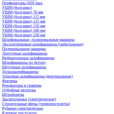
Перфораторы SDS max
УШМ (болгарки)
УШМ (болгарки) 76 мм
УШМ (болгарки) 115 мм
УШМ (болгарки) 125 мм
УШМ (болгарки) 150 мм
УШМ (болгарки) 180 мм
УШМ (болгарки) 230 мм
Шлифовальные, полировальные машины
Эксцентриковые шлифмашины (орбитальные)
Полировальные машины
Ленточные шлифмашины
Вибрационные шлифмашины
Шлифмашины по бетону
Щеточные шлифмашины
Дельташлифмашины
Торцевые шлифмашины (вертикальные)
Фрезеры
Реноваторы и граверы
Отбойные молотки
Штроборезы
Заклёпочники (электрические)
Строительные фены (термопистолеты)
Рубанки электрические
Клеевые пистолеты