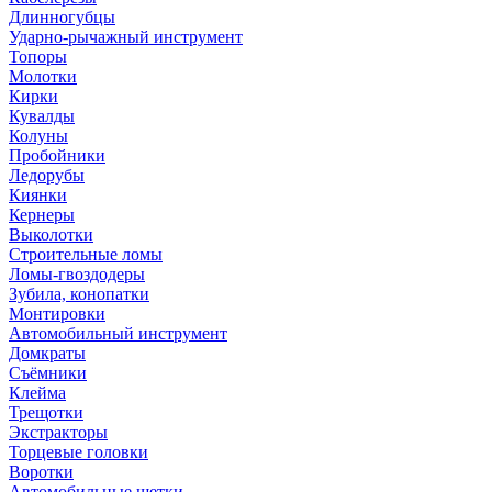
Длинногубцы
Ударно-рычажный инструмент
Топоры
Молотки
Кирки
Кувалды
Колуны
Пробойники
Ледорубы
Киянки
Кернеры
Выколотки
Строительные ломы
Ломы-гвоздодеры
Зубила, конопатки
Монтировки
Автомобильный инструмент
Домкраты
Съёмники
Клейма
Трещотки
Экстракторы
Торцевые головки
Воротки
Автомобильные щетки