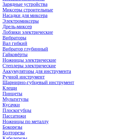
Зарядные устройства
Миксеры строительные
Насадки для миксера
Электромиксеры
Дрель-миксер
Лобзики электрические
Вибраторы
Вал гибкий
Вибратор глубинный
Гайковёрты
Ножницы электрические
Степлеры электрические
Аккумуляторы для инструмента
Ручной инструмент
Шарнирно-губцевый инструмент
Клещи
Пинцеты
Мультитулы
Кусачки
Плоскогубцы
Пассатижи
Ножницы по металлу
Бокорезы
Болторезы
Кабелерезы