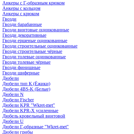
Анкеры с Г-образным крюком
Анкеры с кольцом
Анкеры с крюком
Гвозди
Гвозди барабанные
Гвозди винтовые оцинкованные
Гвозди декоративные
Гвозди ершеные оцинкованные
Гвозди строительные оцинкованные
Гвозди строительные чёрные
Гвозди толевые оцинкованные
Гвозди толевые чёрные
Гвозди финишные
Гвозди шиферные
Дюбели
Дюбели тип К (Ёжики)
Дюбели 4BS-K (Белые)
Дюбели N
Дюбели Fischer
Дюбели KPR "Wkret-met"
Дюбели KPR-Х усиленные
Дюбель кровельный винтовой
Дюбели U
Дюбели Г-образные "Wkret-met"
Дюбели грибы