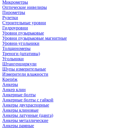
Микрометры
Оптические нивелиры
Пирометры
Рулетки
Строительные уровни
Гидроуровни
Уровни пузырьковые
Уровни пузырьковые магнитные
Уровни-угольники
Толщиномеры
Треноги (штативы)
Угольники
Штангенциркули
Щупы измерительные
Измерители влажности
Крепёж
Анкеры
Анкер клин
Анкерные болты
Анкерные болты с гайкой
Анкеры двухраспорные
Анкеры клиновые
Анкеры латунные (цанга)
Анкеры металлические
Анкеры рамные