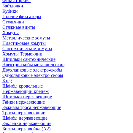
Фиксатор ФС
Звёздочки
Кубики
Прочие фиксаторы
Стульчики
Стяжные винты
Хомуты
Металлические хомуты
Пластиковые хомуты
Сантехнические хомуты
Хомуты Термоклип
Шпильки сантехнические
Электро-скобы металлические
Двухлапковые электро-скобы
Однолапковые электро-скобы
Kreg
Шайбы кровельные
Нержавеющий крепёж
Шпильки нержавеющие
Гайки нержавеющие
Зажимы троса нержавеющие
Тросы нержавеющие
Шайбы нержавеющие
Заклёпки нержавеющие
Болты нержавейка (А2)