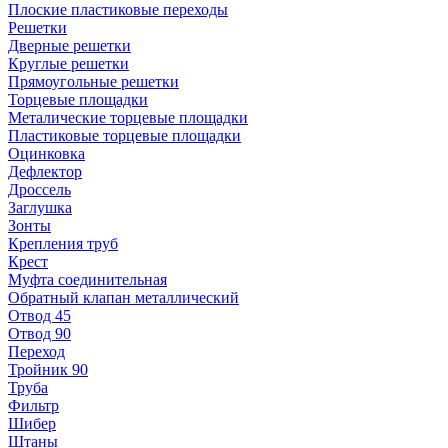
Плоские пластиковые переходы
Решетки
Дверные решетки
Круглые решетки
Прямоугольные решетки
Торцевые площадки
Металические торцевые площадки
Пластиковые торцевые площадки
Оцинковка
Дефлектор
Дроссель
Заглушка
Зонты
Крепления труб
Крест
Муфта соединительная
Обратный клапан металлический
Отвод 45
Отвод 90
Переход
Тройник 90
Труба
Фильтр
Шибер
Штаны