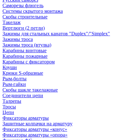
Саморезы флюгель
Системы скрытого монтажа
Скобы строительные
Такелаж
Вертлюги (2 петли)
Зажимы для стальных канатов "Duplex"/"Simplex"
Зажимы троса
Зажимы троса (втулка)
Карабины винтовые
Карабины пожарные
Карабины с фиксатором
Коуши
Крюки S-образные
Рым-болты
Рым-гайки
Скобы шакле такелажные
Соединители цепи
Талрепы
Тросы
Цепи
Фиксаторы арматуры
Защитные колпачки на арматуру
Фиксаторы арматуры «конус»
Фиксаторы арматуры «опора»