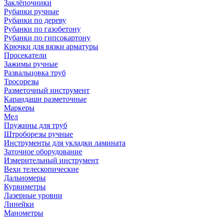
Заклёпочники
Рубанки ручные
Рубанки по дереву
Рубанки по газобетону
Рубанки по гипсокартону
Крючки для вязки арматуры
Просекатели
Зажимы ручные
Развальцовка труб
Тросорезы
Разметочный инструмент
Карандаши разметочные
Маркеры
Мел
Пружины для труб
Штроборезы ручные
Инструменты для укладки ламината
Заточное оборудование
Измерительный инструмент
Вехи телескопические
Дальномеры
Курвиметры
Лазерные уровни
Линейки
Манометры