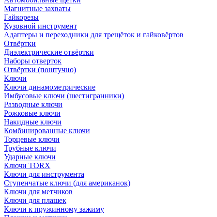
Магнитные захваты
Гайкорезы
Кузовной инструмент
Адаптеры и переходники для трещёток и гайковёртов
Отвёртки
Диэлектрические отвёртки
Наборы отверток
Отвёртки (поштучно)
Ключи
Ключи динамометрические
Имбусовые ключи (шестигранники)
Разводные ключи
Рожковые ключи
Накидные ключи
Комбинированные ключи
Торцевые ключи
Трубные ключи
Ударные ключи
Ключи TORX
Ключи для инструмента
Ступенчатые ключи (для американок)
Ключи для метчиков
Ключи для плашек
Ключи к пружинному зажиму