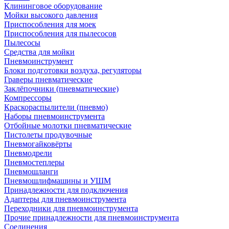
Клининговое оборудование
Мойки высокого давления
Приспособления для моек
Приспособления для пылесосов
Пылесосы
Средства для мойки
Пневмоинструмент
Блоки подготовки воздуха, регуляторы
Граверы пневматические
Заклёпочники (пневматические)
Компрессоры
Краскораспылители (пневмо)
Наборы пневмоинструмента
Отбойные молотки пневматические
Пистолеты продувочные
Пневмогайковёрты
Пневмодрели
Пневмостеплеры
Пневмошланги
Пневмошлифмашины и УШМ
Принадлежности для подключения
Адаптеры для пневмоинструмента
Переходники для пневмоинструмента
Прочие принадлежности для пневмоинструмента
Соединения