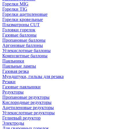
Горелки MIG
Горелки TIG
Горелки ацетиленовые
Горелки кровельные
Плазматроны CUT
Головки горелок
Газовые баллоны
Пропановые баллоны
Аргоновые баллоны
Углекислотные баллоны
Композитные баллоны
Паяльники
Паяльные лампы
Газовая резка
Мундштуки, гильзы для резака
Резаки
Газовые паяльники
Редукторы
Пропановые редукторы
Кислородные редукторы
Ацетиленовые редукторы
Углекислотные редукторы
Гелиевый редуктор
Электроды
Для сварочных горелок