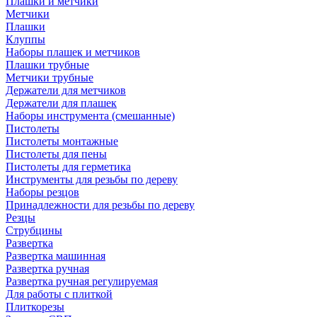
Плашки и метчики
Метчики
Плашки
Клуппы
Наборы плашек и метчиков
Плашки трубные
Метчики трубные
Держатели для метчиков
Держатели для плашек
Наборы инструмента (смешанные)
Пистолеты
Пистолеты монтажные
Пистолеты для пены
Пистолеты для герметика
Инструменты для резьбы по дереву
Наборы резцов
Принадлежности для резьбы по дереву
Резцы
Струбцины
Развертка
Развертка машинная
Развертка ручная
Развертка ручная регулируемая
Для работы с плиткой
Плиткорезы