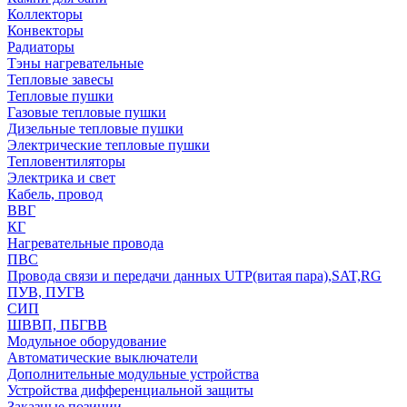
Коллекторы
Конвекторы
Радиаторы
Тэны нагревательные
Тепловые завесы
Тепловые пушки
Газовые тепловые пушки
Дизельные тепловые пушки
Электрические тепловые пушки
Тепловентиляторы
Электрика и свет
Кабель, провод
ВВГ
КГ
Нагревательные провода
ПВС
Провода связи и передачи данных UTP(витая пара),SAT,RG
ПУВ, ПУГВ
СИП
ШВВП, ПБГВВ
Модульное оборудование
Автоматические выключатели
Дополнительные модульные устройства
Устройства дифференциальной защиты
Заказные позиции