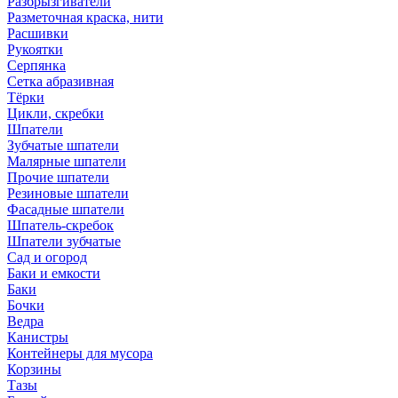
Разбрызгиватели
Разметочная краска, нити
Расшивки
Рукоятки
Серпянка
Сетка абразивная
Тёрки
Цикли, скребки
Шпатели
Зубчатые шпатели
Малярные шпатели
Прочие шпатели
Резиновые шпатели
Фасадные шпатели
Шпатель-скребок
Шпатели зубчатые
Сад и огород
Баки и емкости
Баки
Бочки
Ведра
Канистры
Контейнеры для мусора
Корзины
Тазы