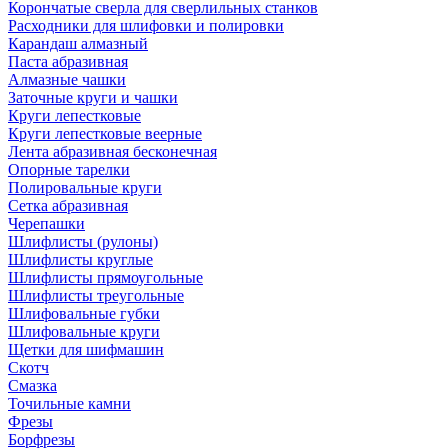
Корончатые сверла для сверлильных станков
Расходники для шлифовки и полировки
Карандаш алмазный
Паста абразивная
Алмазные чашки
Заточные круги и чашки
Круги лепестковые
Круги лепестковые веерные
Лента абразивная бесконечная
Опорные тарелки
Полировальные круги
Сетка абразивная
Черепашки
Шлифлисты (рулоны)
Шлифлисты круглые
Шлифлисты прямоугольные
Шлифлисты треугольные
Шлифовальные губки
Шлифовальные круги
Щетки для шифмашин
Скотч
Смазка
Точильные камни
Фрезы
Борфрезы