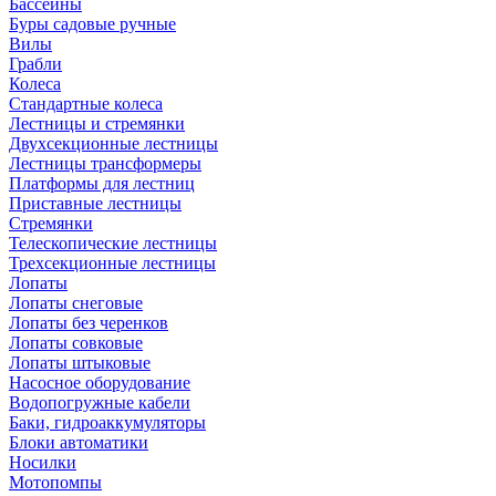
Бассейны
Буры садовые ручные
Вилы
Грабли
Колеса
Стандартные колеса
Лестницы и стремянки
Двухсекционные лестницы
Лестницы трансформеры
Платформы для лестниц
Приставные лестницы
Стремянки
Телескопические лестницы
Трехсекционные лестницы
Лопаты
Лопаты снеговые
Лопаты без черенков
Лопаты совковые
Лопаты штыковые
Насосное оборудование
Водопогружные кабели
Баки, гидроаккумуляторы
Блоки автоматики
Носилки
Мотопомпы