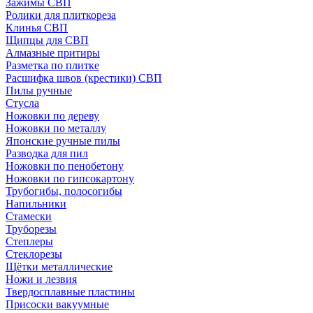
Зажимы СВП
Ролики для плиткореза
Клинья СВП
Щипцы для СВП
Алмазные притиры
Разметка по плитке
Расшифка швов (крестики) СВП
Пилы ручные
Стусла
Ножовки по дереву
Ножовки по металлу
Японские ручные пилы
Разводка для пил
Ножовки по пенобетону
Ножовки по гипсокартону
Трубогибы, полосогибы
Напильники
Стамески
Труборезы
Степлеры
Стеклорезы
Щётки металлические
Ножи и лезвия
Твердосплавные пластины
Присоски вакуумные