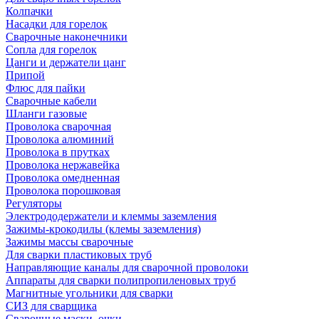
Колпачки
Насадки для горелок
Сварочные наконечники
Сопла для горелок
Цанги и держатели цанг
Припой
Флюс для пайки
Сварочные кабели
Шланги газовые
Проволока сварочная
Проволока алюминий
Проволока в прутках
Проволока нержавейка
Проволока омедненная
Проволока порошковая
Регуляторы
Электрододержатели и клеммы заземления
Зажимы-крокодилы (клемы заземления)
Зажимы массы сварочные
Для сварки пластиковых труб
Направляющие каналы для сварочной проволоки
Аппараты для сварки полипропиленовых труб
Магнитные угольники для сварки
СИЗ для сварщика
Сварочные маски, очки