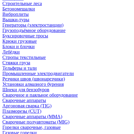
Строительные леса
Бетономешалки
Виброплиты
Вышки-туры
Генераторы (электростанции)
Грузоподъёмное оборудование
Буксировочные тросы
Крюки грузовые
Блоки и блочки
Лебёдки
Стропы текстильные
Стяжки груза
Тельферы и тали
Промышленные электродвигатели
Резчики швов (швонарезчики)
Установки алмазного бурения
Шнеки для бензобуров
Сварочное и паяльное оборудование
Сварочные аппараты
Аргоновая сварка (TIG)
Плазморезы (CUT)
Сварочные аппараты (MMA)
Сварочные полуавтоматы (MIG)
Горелки сварочные, газовые
Газовые горелки