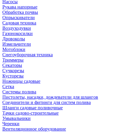
Насосы
Рукава напорные
Обработка почвы
Опрыскиватели
Садовая техника
Воздуходувки
Газонокосилки
Дровоколы
Измельчители
Мотоблоки
Снегоуборочная техника
Триммеры
Секаторы
Сучкорезы
Кусторезы
Ножницы садовые
Сетка
Системы полива
Пистолеты, насадки, дождеватели для шлангов
Соединители и фитинги для систем полива
Шланги садовые поливочные
Тачки садово-строительные
Умывальники
Черенки
Вентиляционное оборудование