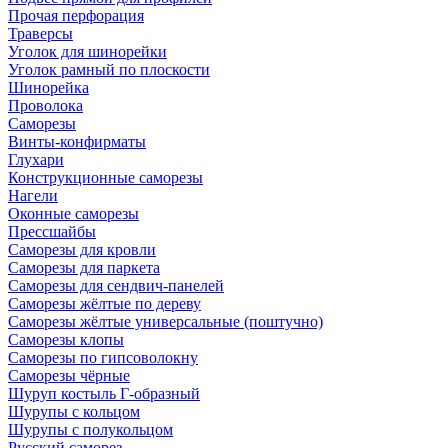
Прочая перфорация
Траверсы
Уголок для шинорейки
Уголок рамный по плоскости
Шинорейка
Проволока
Саморезы
Винты-конфирматы
Глухари
Конструкционные саморезы
Нагели
Оконные саморезы
Прессшайбы
Саморезы для кровли
Саморезы для паркета
Саморезы для сендвич-панелей
Саморезы жёлтые по дереву
Саморезы жёлтые универсальные (поштучно)
Саморезы клопы
Саморезы по гипсоволокну
Саморезы чёрные
Шуруп костыль Г-образный
Шурупы с кольцом
Шурупы с полукольцом
Русский саморез