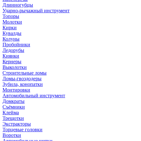
Длинногубцы
Ударно-рычажный инструмент
Топоры
Молотки
Кирки
Кувалды
Колуны
Пробойники
Ледорубы
Киянки
Кернеры
Выколотки
Строительные ломы
Ломы-гвоздодеры
Зубила, конопатки
Монтировки
Автомобильный инструмент
Домкраты
Съёмники
Клейма
Трещотки
Экстракторы
Торцевые головки
Воротки
Автомобильные щетки