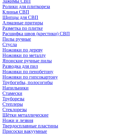
Зажимы СВП
Ролики для плиткореза
Клинья СВП
Щипцы для СВП
Алмазные притиры
Разметка по плитке
Расшифка швов (крестики) СВП
Пилы ручные
Стусла
Ножовки по дереву
Ножовки по металлу
Японские ручные пилы
Разводка для пил
Ножовки по пенобетону
Ножовки по гипсокартону
Трубогибы, полосогибы
Напильники
Стамески
Труборезы
Степлеры
Стеклорезы
Щётки металлические
Ножи и лезвия
Твердосплавные пластины
Присоски вакуумные