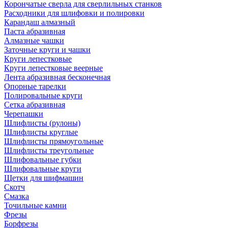
Корончатые сверла для сверлильных станков
Расходники для шлифовки и полировки
Карандаш алмазный
Паста абразивная
Алмазные чашки
Заточные круги и чашки
Круги лепестковые
Круги лепестковые веерные
Лента абразивная бесконечная
Опорные тарелки
Полировальные круги
Сетка абразивная
Черепашки
Шлифлисты (рулоны)
Шлифлисты круглые
Шлифлисты прямоугольные
Шлифлисты треугольные
Шлифовальные губки
Шлифовальные круги
Щетки для шифмашин
Скотч
Смазка
Точильные камни
Фрезы
Борфрезы