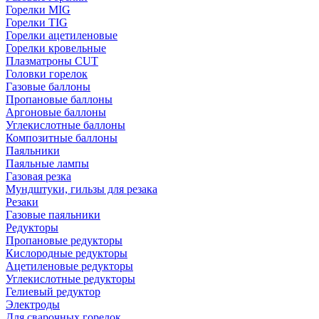
Горелки MIG
Горелки TIG
Горелки ацетиленовые
Горелки кровельные
Плазматроны CUT
Головки горелок
Газовые баллоны
Пропановые баллоны
Аргоновые баллоны
Углекислотные баллоны
Композитные баллоны
Паяльники
Паяльные лампы
Газовая резка
Мундштуки, гильзы для резака
Резаки
Газовые паяльники
Редукторы
Пропановые редукторы
Кислородные редукторы
Ацетиленовые редукторы
Углекислотные редукторы
Гелиевый редуктор
Электроды
Для сварочных горелок