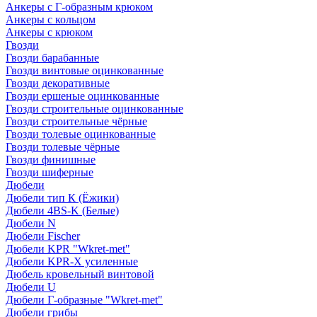
Анкеры с Г-образным крюком
Анкеры с кольцом
Анкеры с крюком
Гвозди
Гвозди барабанные
Гвозди винтовые оцинкованные
Гвозди декоративные
Гвозди ершеные оцинкованные
Гвозди строительные оцинкованные
Гвозди строительные чёрные
Гвозди толевые оцинкованные
Гвозди толевые чёрные
Гвозди финишные
Гвозди шиферные
Дюбели
Дюбели тип К (Ёжики)
Дюбели 4BS-K (Белые)
Дюбели N
Дюбели Fischer
Дюбели KPR "Wkret-met"
Дюбели KPR-Х усиленные
Дюбель кровельный винтовой
Дюбели U
Дюбели Г-образные "Wkret-met"
Дюбели грибы