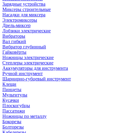
Зарядные устройства
Миксеры строительные
Насадки для миксера
Электромиксеры
Дрель-миксер
Лобзики электрические
Вибраторы
Вал гибкий
Вибратор глубинный
Гайковёрты
Ножницы электрические
Степлеры электрические
Аккумуляторы для инструмента
Ручной инструмент
Шарнирно-губцевый инструмент
Клещи
Пинцеты
Мультитулы
Кусачки
Плоскогубцы
Пассатижи
Ножницы по металлу
Бокорезы
Болторезы
Кабелерезы