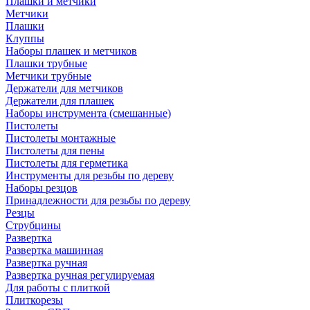
Плашки и метчики
Метчики
Плашки
Клуппы
Наборы плашек и метчиков
Плашки трубные
Метчики трубные
Держатели для метчиков
Держатели для плашек
Наборы инструмента (смешанные)
Пистолеты
Пистолеты монтажные
Пистолеты для пены
Пистолеты для герметика
Инструменты для резьбы по дереву
Наборы резцов
Принадлежности для резьбы по дереву
Резцы
Струбцины
Развертка
Развертка машинная
Развертка ручная
Развертка ручная регулируемая
Для работы с плиткой
Плиткорезы