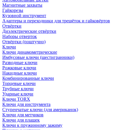
Магнитные захваты
Гайкорезы
Кузовной инструмент
Адаптеры и переходники для трещёток и гайковёртов
Отвёртки
Диэлектрические отвёртки
Наборы отверток
Отвёртки (поштучно)
Ключи
Ключи динамометрические
Имбусовые ключи (шестигранники)
Разводные ключи
Рожковые ключи
Накидные ключи
Комбинированные ключи
Торцевые ключи
Трубные ключи
Ударные ключи
Ключи TORX
Ключи для инструмента
Ступенчатые ключи (для американок)
Ключи для метчиков
Ключи для плашек
Ключи к пружинному зажиму