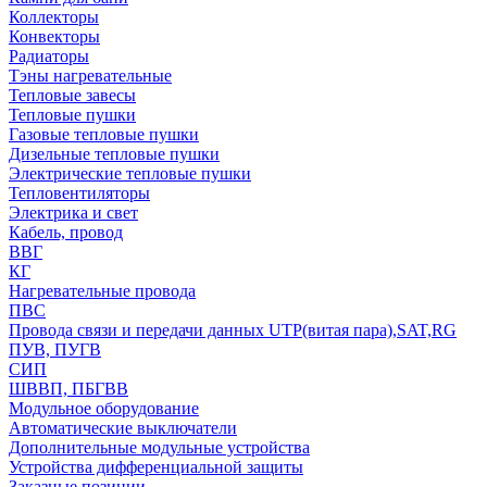
Коллекторы
Конвекторы
Радиаторы
Тэны нагревательные
Тепловые завесы
Тепловые пушки
Газовые тепловые пушки
Дизельные тепловые пушки
Электрические тепловые пушки
Тепловентиляторы
Электрика и свет
Кабель, провод
ВВГ
КГ
Нагревательные провода
ПВС
Провода связи и передачи данных UTP(витая пара),SAT,RG
ПУВ, ПУГВ
СИП
ШВВП, ПБГВВ
Модульное оборудование
Автоматические выключатели
Дополнительные модульные устройства
Устройства дифференциальной защиты
Заказные позиции