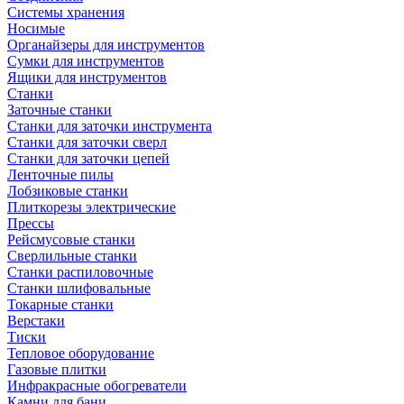
Системы хранения
Носимые
Органайзеры для инструментов
Сумки для инструментов
Ящики для инструментов
Станки
Заточные станки
Станки для заточки инструмента
Станки для заточки сверл
Станки для заточки цепей
Ленточные пилы
Лобзиковые станки
Плиткорезы электрические
Прессы
Рейсмусовые станки
Сверлильные станки
Станки распиловочные
Станки шлифовальные
Токарные станки
Верстаки
Тиски
Тепловое оборудование
Газовые плитки
Инфракрасные обогреватели
Камни для бани