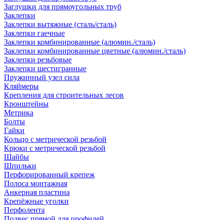
Заглушки для прямоугольных труб
Заклепки
Заклепки вытяжные (сталь/сталь)
Заклепки гаечные
Заклепки комбинированные (алюмин./сталь)
Заклепки комбинированные цветные (алюмин./сталь)
Заклепки резьбовые
Заклепки шестигранные
Пружинный узел сила
Кляймеры
Крепления для строительных лесов
Кронштейны
Метрика
Болты
Гайки
Кольцо с метрической резьбой
Крюки с метрической резьбой
Шайбы
Шпильки
Перфорированный крепеж
Полоса монтажная
Анкерная пластина
Крепёжные уголки
Перфолента
Подвес прямой для профилей