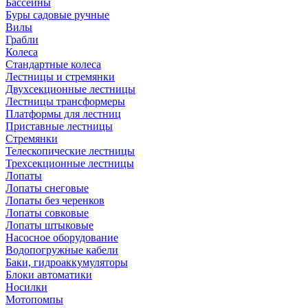
Бассейны
Буры садовые ручные
Вилы
Грабли
Колеса
Стандартные колеса
Лестницы и стремянки
Двухсекционные лестницы
Лестницы трансформеры
Платформы для лестниц
Приставные лестницы
Стремянки
Телескопические лестницы
Трехсекционные лестницы
Лопаты
Лопаты снеговые
Лопаты без черенков
Лопаты совковые
Лопаты штыковые
Насосное оборудование
Водопогружные кабели
Баки, гидроаккумуляторы
Блоки автоматики
Носилки
Мотопомпы