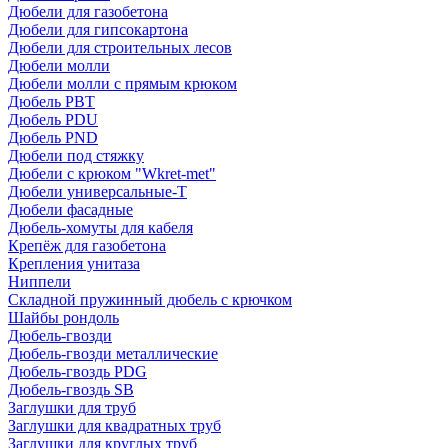
Дюбели для газобетона
Дюбели для гипсокартона
Дюбели для строительных лесов
Дюбели молли
Дюбели молли с прямым крюком
Дюбель PBT
Дюбель PDU
Дюбель PND
Дюбели под стяжку
Дюбели с крюком "Wkret-met"
Дюбели универсальные-Т
Дюбели фасадные
Дюбель-хомуты для кабеля
Крепёж для газобетона
Крепления унитаза
Ниппели
Складной пружинный дюбель с крючком
Шайбы рондоль
Дюбель-гвозди
Дюбель-гвозди металлические
Дюбель-гвоздь PDG
Дюбель-гвоздь SB
Заглушки для труб
Заглушки для квадратных труб
Заглушки для круглых труб