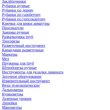
Заклёпочники
Рубанки ручные
Рубанки по дереву
Рубанки по газобетону
Рубанки по гипсокартону
Крючки для вязки арматуры
Просекатели
Зажимы ручные
Развальцовка труб
Тросорезы
Разметочный инструмент
Карандаши разметочные
Маркеры
Мел
Пружины для труб
Штроборезы ручные
Инструменты для укладки ламината
Заточное оборудование
Измерительный инструмент
Вехи телескопические
Дальномеры
Курвиметры
Лазерные уровни
Линейки
Манометры