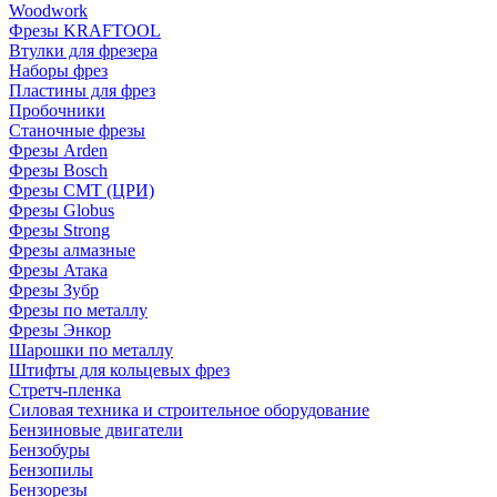
Woodwork
Фрезы KRAFTOOL
Втулки для фрезера
Наборы фрез
Пластины для фрез
Пробочники
Станочные фрезы
Фрезы Arden
Фрезы Bosch
Фрезы CMT (ЦРИ)
Фрезы Globus
Фрезы Strong
Фрезы алмазные
Фрезы Атака
Фрезы Зубр
Фрезы по металлу
Фрезы Энкор
Шарошки по металлу
Штифты для кольцевых фрез
Стретч-пленка
Силовая техника и строительное оборудование
Бензиновые двигатели
Бензобуры
Бензопилы
Бензорезы