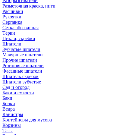
Разбрызгиватели
Разметочная краска, нити
Расшивки
Рукоятки
Серпянка
Сетка абразивная
Тёрки
Цикли, скребки
Шпатели
Зубчатые шпатели
Малярные шпатели
Прочие шпатели
Резиновые шпатели
Фасадные шпатели
Шпатель-скребок
Шпатели зубчатые
Сад и огород
Баки и емкости
Баки
Бочки
Ведра
Канистры
Контейнеры для мусора
Корзины
Тазы