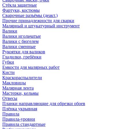
Стёкла защитные
Фартуки, костюмы
Сварочные разъёмы (деакт.)
Прочие принадлежности для сварки
Малярный и штукатурный инструмент
Валики
Валики игольчатые
Валики с бюгелем
Валики сменные
Рукоятки для валиков
Гладилки, гребёнки
Губки
Емкости для малярных работ
Кисти
Краскораспылители
Макловицы
Малярная лента
Мастерки, кельмы
Отвесы
Планки направляющие для обрезки обоев
Плёнка укрывная
Правила
Правила-уровни
Правила стандартные