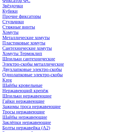
Фиксатор ФС
Звёздочки
Кубики
Прочие фиксаторы
Стульчики
Стяжные винты
Хомуты
Металлические хомуты
Пластиковые хомуты
Сантехнические хомуты
Хомуты Термоклип
Шпильки сантехнические
Электро-скобы металлические
Двухлапковые электро-скобы
Однолапковые электро-скобы
Kreg
Шайбы кровельные
Нержавеющий крепёж
Шпильки нержавеющие
Гайки нержавеющие
Зажимы троса нержавеющие
Тросы нержавеющие
Шайбы нержавеющие
Заклёпки нержавеющие
Болты нержавейка (А2)