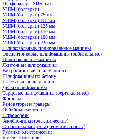
Перфораторы SDS max
УШМ (болгарки)
УШМ (болгарки) 76 мм
УШМ (болгарки) 115 мм
УШМ (болгарки) 125 мм
УШМ (болгарки) 150 мм
УШМ (болгарки) 180 мм
УШМ (болгарки) 230 мм
Шлифовальные, полировальные машины
Эксцентриковые шлифмашины (орбитальные)
Полировальные машины
Ленточные шлифмашины
Вибрационные шлифмашины
Шлифмашины по бетону
Щеточные шлифмашины
Дельташлифмашины
Торцевые шлифмашины (вертикальные)
Фрезеры
Реноваторы и граверы
Отбойные молотки
Штроборезы
Заклёпочники (электрические)
Строительные фены (термопистолеты)
Рубанки электрические
Клеевые пистолеты