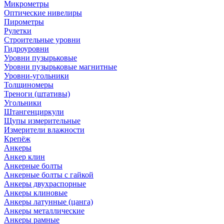
Микрометры
Оптические нивелиры
Пирометры
Рулетки
Строительные уровни
Гидроуровни
Уровни пузырьковые
Уровни пузырьковые магнитные
Уровни-угольники
Толщиномеры
Треноги (штативы)
Угольники
Штангенциркули
Щупы измерительные
Измерители влажности
Крепёж
Анкеры
Анкер клин
Анкерные болты
Анкерные болты с гайкой
Анкеры двухраспорные
Анкеры клиновые
Анкеры латунные (цанга)
Анкеры металлические
Анкеры рамные