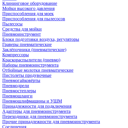
Клининговое оборудование
Мойки высокого давления
Приспособления для моек
Приспособления для пылесосов
Пылесосы
Средства для мойки
Пневмоинструмент
Блоки подготовки воздуха, регуляторы
Граверы пневматические
Заклёпочники (пневматические)
Компрессоры
Краскораспылители (пневмо)
Наборы пневмоинструмента
Отбойные молотки пневматические
Пистолеты продувочные
Пневмогайковёрты
Пневмодрели
Пневмостеплеры
Пневмошланги
Пневмошлифмашины и УШМ
Принадлежности для подключения
Адаптеры для пневмоинструмента
Переходники для пневмоинструмента
Прочие принадлежности для пневмоинструмента
Соединения