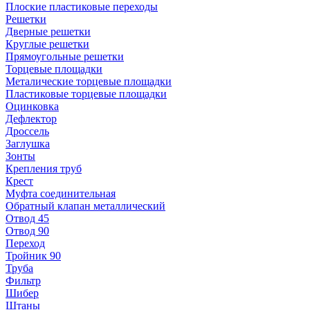
Плоские пластиковые переходы
Решетки
Дверные решетки
Круглые решетки
Прямоугольные решетки
Торцевые площадки
Металические торцевые площадки
Пластиковые торцевые площадки
Оцинковка
Дефлектор
Дроссель
Заглушка
Зонты
Крепления труб
Крест
Муфта соединительная
Обратный клапан металлический
Отвод 45
Отвод 90
Переход
Тройник 90
Труба
Фильтр
Шибер
Штаны