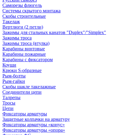
Саморезы флюгель
Системы скрытого монтажа
Скобы строительные
Такелаж
Вертлюги (2 петли)
Зажимы для стальных канатов "Duplex"/"Simplex"
Зажимы троса
Зажимы троса (втулка)
Карабины винтовые
Карабины пожарные
Карабины с фиксатором
Коуши
Крюки S-образные
Рым-болты
Рым-гайки
Скобы шакле такелажные
Соединители цепи
Талрепы
Тросы
Цепи
Фиксаторы арматуры
Защитные колпачки на арматуру
Фиксаторы арматуры «конус»
Фиксаторы арматуры «опора»