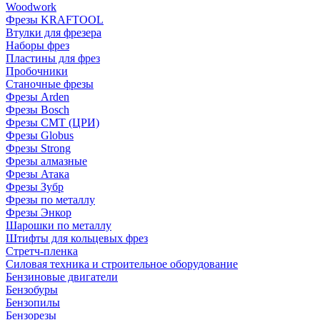
Woodwork
Фрезы KRAFTOOL
Втулки для фрезера
Наборы фрез
Пластины для фрез
Пробочники
Станочные фрезы
Фрезы Arden
Фрезы Bosch
Фрезы CMT (ЦРИ)
Фрезы Globus
Фрезы Strong
Фрезы алмазные
Фрезы Атака
Фрезы Зубр
Фрезы по металлу
Фрезы Энкор
Шарошки по металлу
Штифты для кольцевых фрез
Стретч-пленка
Силовая техника и строительное оборудование
Бензиновые двигатели
Бензобуры
Бензопилы
Бензорезы