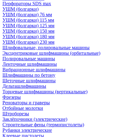
Перфораторы SDS max
УШМ (болгарки)
УШМ (болгарки) 76 мм
УШМ (болгарки) 115 мм
УШМ (болгарки) 125 мм
УШМ (болгарки) 150 мм
УШМ (болгарки) 180 мм
УШМ (болгарки) 230 мм
Шлифовальные, полировальные машины
Эксцентриковые шлифмашины (орбитальные)
Полировальные машины
Ленточные шлифмашины
Вибрационные шлифмашины
Шлифмашины по бетону
Щеточные шлифмашины
Дельташлифмашины
Торцевые шлифмашины (вертикальные)
Фрезеры
Реноваторы и граверы
Отбойные молотки
Штроборезы
Заклёпочники (электрические)
Строительные фены (термопистолеты)
Рубанки электрические
Клеевые пистолеты