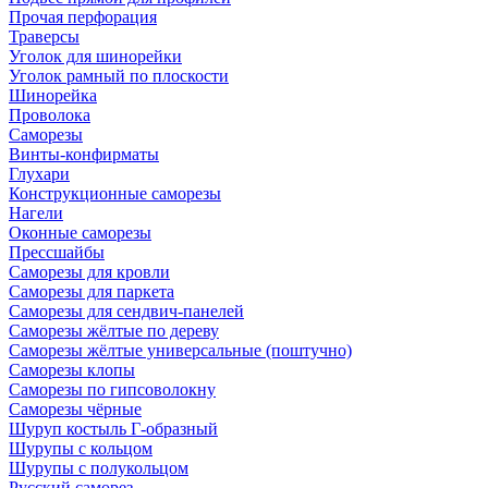
Прочая перфорация
Траверсы
Уголок для шинорейки
Уголок рамный по плоскости
Шинорейка
Проволока
Саморезы
Винты-конфирматы
Глухари
Конструкционные саморезы
Нагели
Оконные саморезы
Прессшайбы
Саморезы для кровли
Саморезы для паркета
Саморезы для сендвич-панелей
Саморезы жёлтые по дереву
Саморезы жёлтые универсальные (поштучно)
Саморезы клопы
Саморезы по гипсоволокну
Саморезы чёрные
Шуруп костыль Г-образный
Шурупы с кольцом
Шурупы с полукольцом
Русский саморез