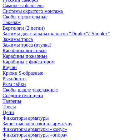
Саморезы флюгель
Системы скрытого монтажа
Скобы строительные
Такелаж
Вертлюги (2 петли)
Зажимы для стальных канатов "Duplex"/"Simplex"
Зажимы троса
Зажимы троса (втулка)
Карабины винтовые
Карабины пожарные
Карабины с фиксатором
Коуши
Крюки S-образные
Рым-болты
Рым-гайки
Скобы шакле такелажные
Соединители цепи
Талрепы
Тросы
Цепи
Фиксаторы арматуры
Защитные колпачки на арматуру
Фиксаторы арматуры «конус»
Фиксаторы арматуры «опора»