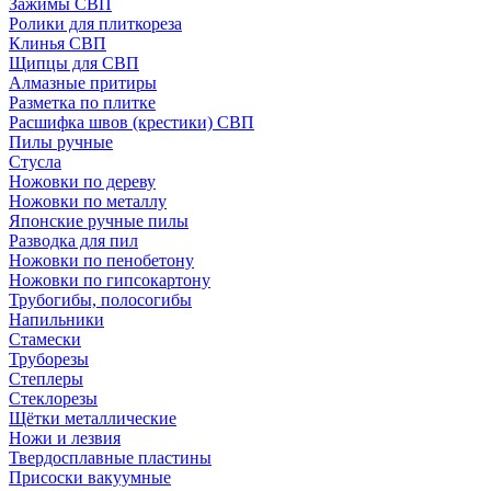
Зажимы СВП
Ролики для плиткореза
Клинья СВП
Щипцы для СВП
Алмазные притиры
Разметка по плитке
Расшифка швов (крестики) СВП
Пилы ручные
Стусла
Ножовки по дереву
Ножовки по металлу
Японские ручные пилы
Разводка для пил
Ножовки по пенобетону
Ножовки по гипсокартону
Трубогибы, полосогибы
Напильники
Стамески
Труборезы
Степлеры
Стеклорезы
Щётки металлические
Ножи и лезвия
Твердосплавные пластины
Присоски вакуумные