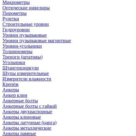
Микрометры
Оптические нивелиры
Пирометры
Рулетки
Строительные уровни
Гидроуровни
Уровни пузырьковые
Уровни пузырьковые магнитные
Уровни-угольники
Толщиномеры
Треноги (штативы)
Угольники
Штангенциркули
Щупы измерительные
Измерители влажности
Крепёж
Анкеры
Анкер клин
Анкерные болты
Анкерные болты с гайкой
Анкеры двухраспорные
Анкеры клиновые
Анкеры латунные (цанга)
Анкеры металлические
Анкеры рамные