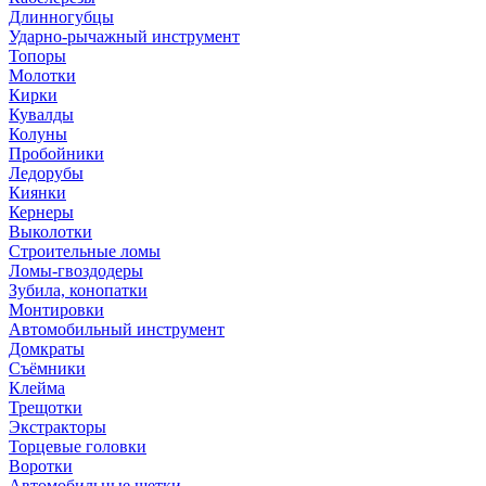
Длинногубцы
Ударно-рычажный инструмент
Топоры
Молотки
Кирки
Кувалды
Колуны
Пробойники
Ледорубы
Киянки
Кернеры
Выколотки
Строительные ломы
Ломы-гвоздодеры
Зубила, конопатки
Монтировки
Автомобильный инструмент
Домкраты
Съёмники
Клейма
Трещотки
Экстракторы
Торцевые головки
Воротки
Автомобильные щетки