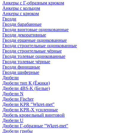
Анкеры с Г-образным крюком
Анкеры с кольцом
Анкеры с крюком
Гвозди
Гвозди барабанные
Гвозди винтовые оцинкованные
Гвозди декоративные
Гвозди ершеные оцинкованные
Гвозди строительные оцинкованные
Гвозди строительные чёрные
Гвозди толевые оцинкованные
Гвозди толевые чёрные
Гвозди финишные
Гвозди шиферные
Дюбели
Дюбели тип К (Ёжики)
Дюбели 4BS-K (Белые)
Дюбели N
Дюбели Fischer
Дюбели KPR "Wkret-met"
Дюбели KPR-Х усиленные
Дюбель кровельный винтовой
Дюбели U
Дюбели Г-образные "Wkret-met"
Дюбели грибы