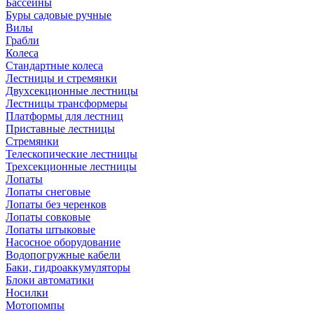
Бассейны
Буры садовые ручные
Вилы
Грабли
Колеса
Стандартные колеса
Лестницы и стремянки
Двухсекционные лестницы
Лестницы трансформеры
Платформы для лестниц
Приставные лестницы
Стремянки
Телескопические лестницы
Трехсекционные лестницы
Лопаты
Лопаты снеговые
Лопаты без черенков
Лопаты совковые
Лопаты штыковые
Насосное оборудование
Водопогружные кабели
Баки, гидроаккумуляторы
Блоки автоматики
Носилки
Мотопомпы