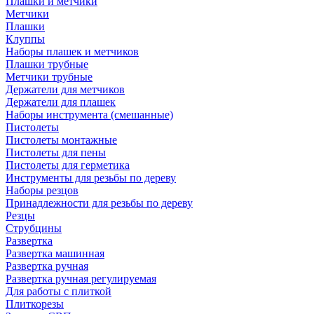
Плашки и метчики
Метчики
Плашки
Клуппы
Наборы плашек и метчиков
Плашки трубные
Метчики трубные
Держатели для метчиков
Держатели для плашек
Наборы инструмента (смешанные)
Пистолеты
Пистолеты монтажные
Пистолеты для пены
Пистолеты для герметика
Инструменты для резьбы по дереву
Наборы резцов
Принадлежности для резьбы по дереву
Резцы
Струбцины
Развертка
Развертка машинная
Развертка ручная
Развертка ручная регулируемая
Для работы с плиткой
Плиткорезы