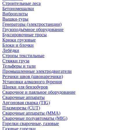
Строительные леса
Бетономешалки
Виброплиты
Вышки-туры
Генераторы (электростанции)
Грузоподъёмное оборудование
Буксировочные тросы
Крюки грузовые
Блоки и блочки
Лебёдки
Стропы текстильные
Стяжки груза
Тельферы и тали
Промышленные электродвигатели
Резчики швов (швонарезчики)
Установки алмазного бурения
Шнеки для бензобуров
Сварочное и паяльное оборудование
Сварочные аппараты
Аргоновая сварка (TIG)
Плазморезы (CUT)
Сварочные аппараты (MMA)
Сварочные полуавтоматы (MIG)
Горелки сварочные, газовые
Газовые горелки