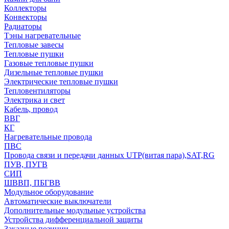
Коллекторы
Конвекторы
Радиаторы
Тэны нагревательные
Тепловые завесы
Тепловые пушки
Газовые тепловые пушки
Дизельные тепловые пушки
Электрические тепловые пушки
Тепловентиляторы
Электрика и свет
Кабель, провод
ВВГ
КГ
Нагревательные провода
ПВС
Провода связи и передачи данных UTP(витая пара),SAT,RG
ПУВ, ПУГВ
СИП
ШВВП, ПБГВВ
Модульное оборудование
Автоматические выключатели
Дополнительные модульные устройства
Устройства дифференциальной защиты
Заказные позиции