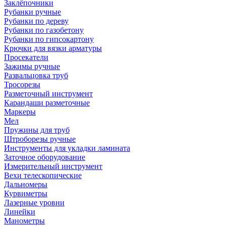
Заклёпочники
Рубанки ручные
Рубанки по дереву
Рубанки по газобетону
Рубанки по гипсокартону
Крючки для вязки арматуры
Просекатели
Зажимы ручные
Развальцовка труб
Тросорезы
Разметочный инструмент
Карандаши разметочные
Маркеры
Мел
Пружины для труб
Штроборезы ручные
Инструменты для укладки ламината
Заточное оборудование
Измерительный инструмент
Вехи телескопические
Дальномеры
Курвиметры
Лазерные уровни
Линейки
Манометры