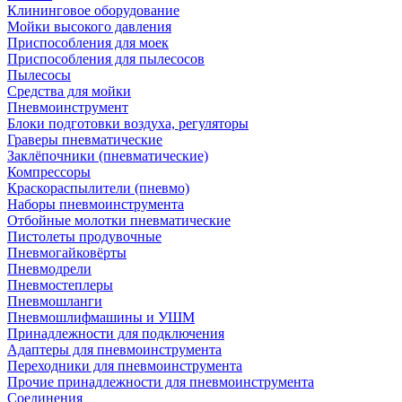
Клининговое оборудование
Мойки высокого давления
Приспособления для моек
Приспособления для пылесосов
Пылесосы
Средства для мойки
Пневмоинструмент
Блоки подготовки воздуха, регуляторы
Граверы пневматические
Заклёпочники (пневматические)
Компрессоры
Краскораспылители (пневмо)
Наборы пневмоинструмента
Отбойные молотки пневматические
Пистолеты продувочные
Пневмогайковёрты
Пневмодрели
Пневмостеплеры
Пневмошланги
Пневмошлифмашины и УШМ
Принадлежности для подключения
Адаптеры для пневмоинструмента
Переходники для пневмоинструмента
Прочие принадлежности для пневмоинструмента
Соединения