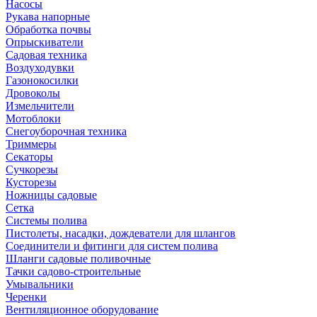
Насосы
Рукава напорные
Обработка почвы
Опрыскиватели
Садовая техника
Воздуходувки
Газонокосилки
Дровоколы
Измельчители
Мотоблоки
Снегоуборочная техника
Триммеры
Секаторы
Сучкорезы
Кусторезы
Ножницы садовые
Сетка
Системы полива
Пистолеты, насадки, дождеватели для шлангов
Соединители и фитинги для систем полива
Шланги садовые поливочные
Тачки садово-строительные
Умывальники
Черенки
Вентиляционное оборудование