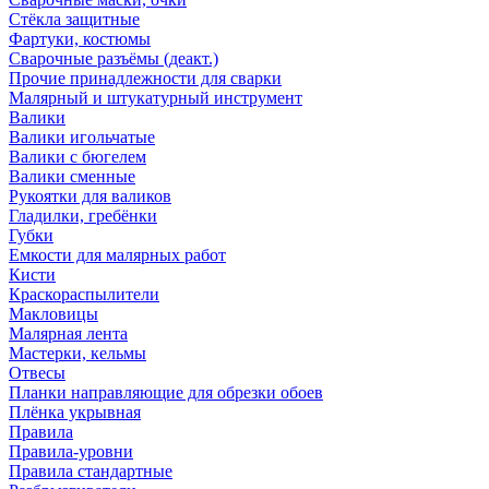
Стёкла защитные
Фартуки, костюмы
Сварочные разъёмы (деакт.)
Прочие принадлежности для сварки
Малярный и штукатурный инструмент
Валики
Валики игольчатые
Валики с бюгелем
Валики сменные
Рукоятки для валиков
Гладилки, гребёнки
Губки
Емкости для малярных работ
Кисти
Краскораспылители
Макловицы
Малярная лента
Мастерки, кельмы
Отвесы
Планки направляющие для обрезки обоев
Плёнка укрывная
Правила
Правила-уровни
Правила стандартные