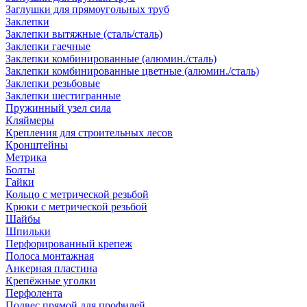
Заглушки для прямоугольных труб
Заклепки
Заклепки вытяжные (сталь/сталь)
Заклепки гаечные
Заклепки комбинированные (алюмин./сталь)
Заклепки комбинированные цветные (алюмин./сталь)
Заклепки резьбовые
Заклепки шестигранные
Пружинный узел сила
Кляймеры
Крепления для строительных лесов
Кронштейны
Метрика
Болты
Гайки
Кольцо с метрической резьбой
Крюки с метрической резьбой
Шайбы
Шпильки
Перфорированный крепеж
Полоса монтажная
Анкерная пластина
Крепёжные уголки
Перфолента
Подвес прямой для профилей