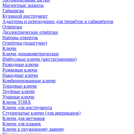
Магнитные захваты
Гайкорезы
Кузовной инструмент
Адаптеры и переходники для трещёток и гайковёртов
Отвёртки
Диэлектрические отвёртки
Наборы отверток
Отвёртки (поштучно)
Ключи
Ключи динамометрические
Имбусовые ключи (шестигранники)
Разводные ключи
Рожковые ключи
Накидные ключи
Комбинированные ключи
Торцевые ключи
Трубные ключи
Ударные ключи
Ключи TORX
Ключи для инструмента
Ступенчатые ключи (для американок)
Ключи для метчиков
Ключи для плашек
Ключи к пружинному зажиму