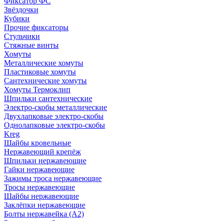
Фиксатор ФС
Звёздочки
Кубики
Прочие фиксаторы
Стульчики
Стяжные винты
Хомуты
Металлические хомуты
Пластиковые хомуты
Сантехнические хомуты
Хомуты Термоклип
Шпильки сантехнические
Электро-скобы металлические
Двухлапковые электро-скобы
Однолапковые электро-скобы
Kreg
Шайбы кровельные
Нержавеющий крепёж
Шпильки нержавеющие
Гайки нержавеющие
Зажимы троса нержавеющие
Тросы нержавеющие
Шайбы нержавеющие
Заклёпки нержавеющие
Болты нержавейка (А2)