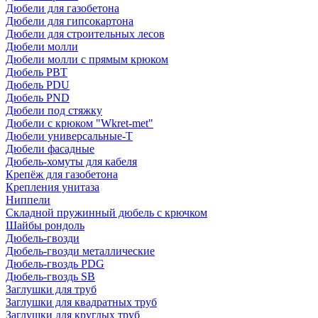
Дюбели для газобетона
Дюбели для гипсокартона
Дюбели для строительных лесов
Дюбели молли
Дюбели молли с прямым крюком
Дюбель PBT
Дюбель PDU
Дюбель PND
Дюбели под стяжку
Дюбели с крюком "Wkret-met"
Дюбели универсальные-Т
Дюбели фасадные
Дюбель-хомуты для кабеля
Крепёж для газобетона
Крепления унитаза
Ниппели
Складной пружинный дюбель с крючком
Шайбы рондоль
Дюбель-гвозди
Дюбель-гвозди металлические
Дюбель-гвоздь PDG
Дюбель-гвоздь SB
Заглушки для труб
Заглушки для квадратных труб
Заглушки для круглых труб