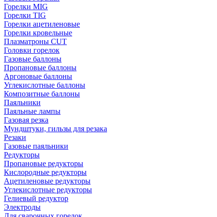
Горелки MIG
Горелки TIG
Горелки ацетиленовые
Горелки кровельные
Плазматроны CUT
Головки горелок
Газовые баллоны
Пропановые баллоны
Аргоновые баллоны
Углекислотные баллоны
Композитные баллоны
Паяльники
Паяльные лампы
Газовая резка
Мундштуки, гильзы для резака
Резаки
Газовые паяльники
Редукторы
Пропановые редукторы
Кислородные редукторы
Ацетиленовые редукторы
Углекислотные редукторы
Гелиевый редуктор
Электроды
Для сварочных горелок