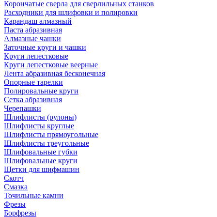
Корончатые сверла для сверлильных станков
Расходники для шлифовки и полировки
Карандаш алмазный
Паста абразивная
Алмазные чашки
Заточные круги и чашки
Круги лепестковые
Круги лепестковые веерные
Лента абразивная бесконечная
Опорные тарелки
Полировальные круги
Сетка абразивная
Черепашки
Шлифлисты (рулоны)
Шлифлисты круглые
Шлифлисты прямоугольные
Шлифлисты треугольные
Шлифовальные губки
Шлифовальные круги
Щетки для шифмашин
Скотч
Смазка
Точильные камни
Фрезы
Борфрезы