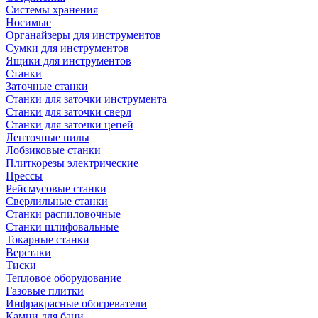
Системы хранения
Носимые
Органайзеры для инструментов
Сумки для инструментов
Ящики для инструментов
Станки
Заточные станки
Станки для заточки инструмента
Станки для заточки сверл
Станки для заточки цепей
Ленточные пилы
Лобзиковые станки
Плиткорезы электрические
Прессы
Рейсмусовые станки
Сверлильные станки
Станки распиловочные
Станки шлифовальные
Токарные станки
Верстаки
Тиски
Тепловое оборудование
Газовые плитки
Инфракрасные обогреватели
Камни для бани