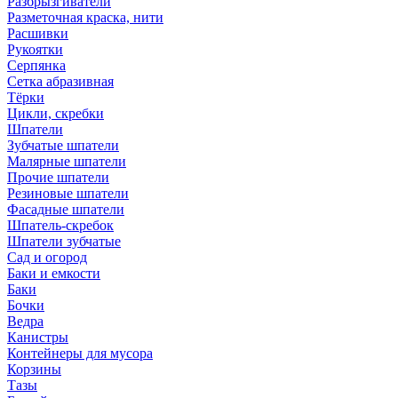
Разбрызгиватели
Разметочная краска, нити
Расшивки
Рукоятки
Серпянка
Сетка абразивная
Тёрки
Цикли, скребки
Шпатели
Зубчатые шпатели
Малярные шпатели
Прочие шпатели
Резиновые шпатели
Фасадные шпатели
Шпатель-скребок
Шпатели зубчатые
Сад и огород
Баки и емкости
Баки
Бочки
Ведра
Канистры
Контейнеры для мусора
Корзины
Тазы