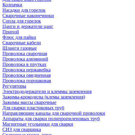
Колпачки
Насадки для горелок
Сварочные наконечники
Сопла для горелок
Цанги и держатели цанг
Припой
Флюс для пайки
Сварочные кабели
Шланги газовые
Проволока сварочная
Проволока алюминий
Проволока в прутках
Проволока нержавейка
Проволока омедненная
Проволока порошковая
Регуляторы
Электрододержатели и клеммы заземления
Зажимы-крокодилы (клемы заземления)
Зажимы массы сварочные
Для сварки пластиковых труб
Направляющие каналы для сварочной проволоки
Аппараты для сварки полипропиленовых труб
Магнитные угольники для сварки
СИЗ для сварщика
Сварочные маски, очки