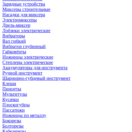
Зарядные устройства
Миксеры строительные
Насадки для миксера
Электромиксеры
Дрель-миксер
Лобзики электрические
Вибраторы
Вал гибкий
Вибратор глубинный
Гайковёрты
Ножницы электрические
Степлеры электрические
Аккумуляторы для инструмента
Ручной инструмент
Шарнирно-губцевый инструмент
Клещи
Пинцеты
Мультитулы
Кусачки
Плоскогубцы
Пассатижи
Ножницы по металлу
Бокорезы
Болторезы
Кабелерезы