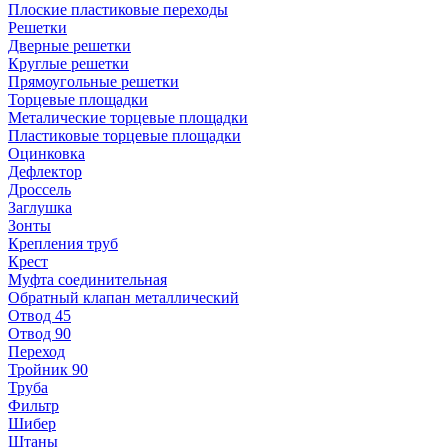
Плоские пластиковые переходы
Решетки
Дверные решетки
Круглые решетки
Прямоугольные решетки
Торцевые площадки
Металические торцевые площадки
Пластиковые торцевые площадки
Оцинковка
Дефлектор
Дроссель
Заглушка
Зонты
Крепления труб
Крест
Муфта соединительная
Обратный клапан металлический
Отвод 45
Отвод 90
Переход
Тройник 90
Труба
Фильтр
Шибер
Штаны