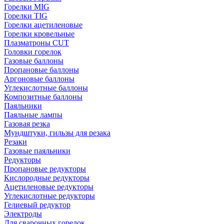
Горелки MIG
Горелки TIG
Горелки ацетиленовые
Горелки кровельные
Плазматроны CUT
Головки горелок
Газовые баллоны
Пропановые баллоны
Аргоновые баллоны
Углекислотные баллоны
Композитные баллоны
Паяльники
Паяльные лампы
Газовая резка
Мундштуки, гильзы для резака
Резаки
Газовые паяльники
Редукторы
Пропановые редукторы
Кислородные редукторы
Ацетиленовые редукторы
Углекислотные редукторы
Гелиевый редуктор
Электроды
Для сварочных горелок