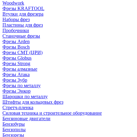
Woodwork
Фрезы KRAFTOOL
Втулки для фрезера
Наборы фрез
Пластины для фрез
Пробочники
Станочные фрезы
Фрезы Arden
Фрезы Bosch
Фрезы CMT (ЦРИ)
Фрезы Globus
Фрезы Strong
Фрезы алмазные
Фрезы Атака
Фрезы Зубр
Фрезы по металлу
Фрезы Энкор
Шарошки по металлу
Штифты для кольцевых фрез
Стретч-пленка
Силовая техника и строительное оборудование
Бензиновые двигатели
Бензобуры
Бензопилы
Бензорезы