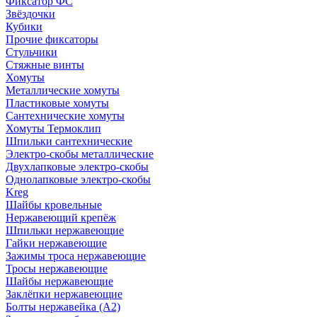
Фиксатор ФС
Звёздочки
Кубики
Прочие фиксаторы
Стульчики
Стяжные винты
Хомуты
Металлические хомуты
Пластиковые хомуты
Сантехнические хомуты
Хомуты Термоклип
Шпильки сантехнические
Электро-скобы металлические
Двухлапковые электро-скобы
Однолапковые электро-скобы
Kreg
Шайбы кровельные
Нержавеющий крепёж
Шпильки нержавеющие
Гайки нержавеющие
Зажимы троса нержавеющие
Тросы нержавеющие
Шайбы нержавеющие
Заклёпки нержавеющие
Болты нержавейка (А2)