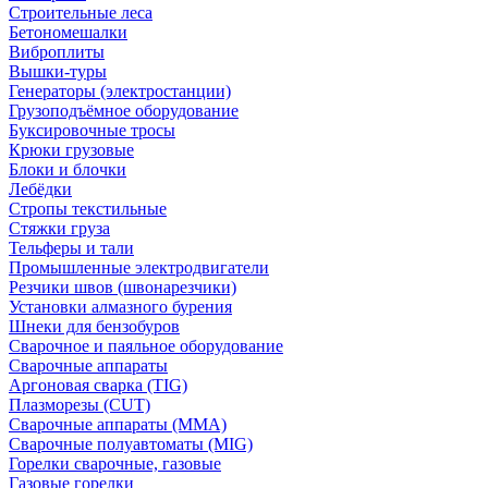
Строительные леса
Бетономешалки
Виброплиты
Вышки-туры
Генераторы (электростанции)
Грузоподъёмное оборудование
Буксировочные тросы
Крюки грузовые
Блоки и блочки
Лебёдки
Стропы текстильные
Стяжки груза
Тельферы и тали
Промышленные электродвигатели
Резчики швов (швонарезчики)
Установки алмазного бурения
Шнеки для бензобуров
Сварочное и паяльное оборудование
Сварочные аппараты
Аргоновая сварка (TIG)
Плазморезы (CUT)
Сварочные аппараты (MMA)
Сварочные полуавтоматы (MIG)
Горелки сварочные, газовые
Газовые горелки