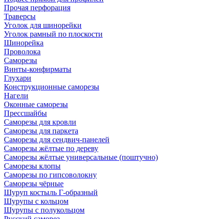
Прочая перфорация
Траверсы
Уголок для шинорейки
Уголок рамный по плоскости
Шинорейка
Проволока
Саморезы
Винты-конфирматы
Глухари
Конструкционные саморезы
Нагели
Оконные саморезы
Прессшайбы
Саморезы для кровли
Саморезы для паркета
Саморезы для сендвич-панелей
Саморезы жёлтые по дереву
Саморезы жёлтые универсальные (поштучно)
Саморезы клопы
Саморезы по гипсоволокну
Саморезы чёрные
Шуруп костыль Г-образный
Шурупы с кольцом
Шурупы с полукольцом
Русский саморез