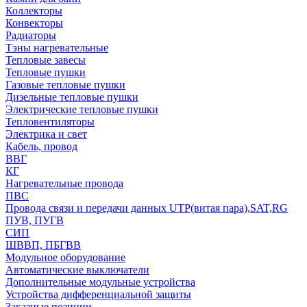
Коллекторы
Конвекторы
Радиаторы
Тэны нагревательные
Тепловые завесы
Тепловые пушки
Газовые тепловые пушки
Дизельные тепловые пушки
Электрические тепловые пушки
Тепловентиляторы
Электрика и свет
Кабель, провод
ВВГ
КГ
Нагревательные провода
ПВС
Провода связи и передачи данных UTP(витая пара),SAT,RG
ПУВ, ПУГВ
СИП
ШВВП, ПБГВВ
Модульное оборудование
Автоматические выключатели
Дополнительные модульные устройства
Устройства дифференциальной защиты
Заказные позиции