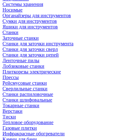
Системы хранения
Носимые
Органайзеры для инструментов
Сумки для инструментов
Ящики для инструментов
Станки
Заточные станки
Станки для заточки инструмента
Станки для заточки сверл
Станки для заточки цепей
Ленточные пилы
Лобзиковые станки
Плиткорезы электрические
Прессы
Рейсмусовые станки
Сверлильные станки
Станки распиловочные
Станки шлифовальные
Токарные станки
Верстаки
Тиски
Тепловое оборудование
Газовые плитки
Инфракрасные обогреватели
Камни для бани