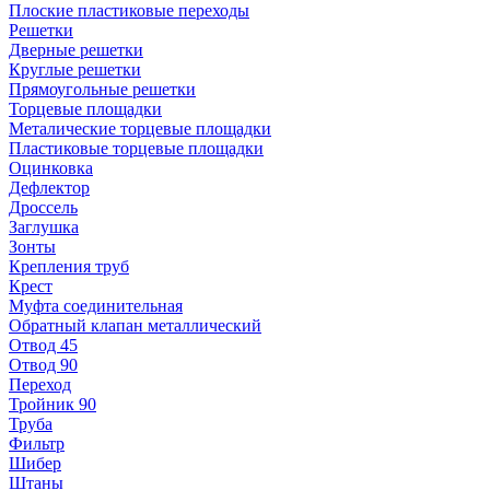
Плоские пластиковые переходы
Решетки
Дверные решетки
Круглые решетки
Прямоугольные решетки
Торцевые площадки
Металические торцевые площадки
Пластиковые торцевые площадки
Оцинковка
Дефлектор
Дроссель
Заглушка
Зонты
Крепления труб
Крест
Муфта соединительная
Обратный клапан металлический
Отвод 45
Отвод 90
Переход
Тройник 90
Труба
Фильтр
Шибер
Штаны