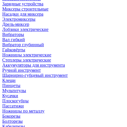
Зарядные устройства
Миксеры строительные
Насадки для миксера
Электромиксеры
Дрель-миксер
Лобзики электрические
Вибраторы
Вал гибкий
Вибратор глубинный
Гайковёрты
Ножницы электрические
Степлеры электрические
Аккумуляторы для инструмента
Ручной инструмент
Шарнирно-губцевый инструмент
Клещи
Пинцеты
Мультитулы
Кусачки
Плоскогубцы
Пассатижи
Ножницы по металлу
Бокорезы
Болторезы
Кабелерезы