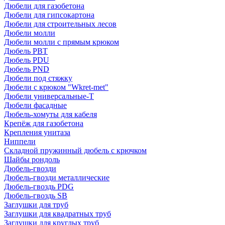
Дюбели для газобетона
Дюбели для гипсокартона
Дюбели для строительных лесов
Дюбели молли
Дюбели молли с прямым крюком
Дюбель PBT
Дюбель PDU
Дюбель PND
Дюбели под стяжку
Дюбели с крюком "Wkret-met"
Дюбели универсальные-Т
Дюбели фасадные
Дюбель-хомуты для кабеля
Крепёж для газобетона
Крепления унитаза
Ниппели
Складной пружинный дюбель с крючком
Шайбы рондоль
Дюбель-гвозди
Дюбель-гвозди металлические
Дюбель-гвоздь PDG
Дюбель-гвоздь SB
Заглушки для труб
Заглушки для квадратных труб
Заглушки для круглых труб