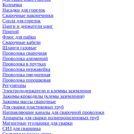
Колпачки
Насадки для горелок
Сварочные наконечники
Сопла для горелок
Цанги и держатели цанг
Припой
Флюс для пайки
Сварочные кабели
Шланги газовые
Проволока сварочная
Проволока алюминий
Проволока в прутках
Проволока нержавейка
Проволока омедненная
Проволока порошковая
Регуляторы
Электрододержатели и клеммы заземления
Зажимы-крокодилы (клемы заземления)
Зажимы массы сварочные
Для сварки пластиковых труб
Направляющие каналы для сварочной проволоки
Аппараты для сварки полипропиленовых труб
Магнитные угольники для сварки
СИЗ для сварщика
Сварочные маски, очки