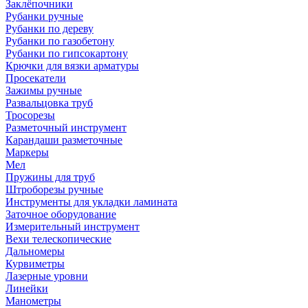
Заклёпочники
Рубанки ручные
Рубанки по дереву
Рубанки по газобетону
Рубанки по гипсокартону
Крючки для вязки арматуры
Просекатели
Зажимы ручные
Развальцовка труб
Тросорезы
Разметочный инструмент
Карандаши разметочные
Маркеры
Мел
Пружины для труб
Штроборезы ручные
Инструменты для укладки ламината
Заточное оборудование
Измерительный инструмент
Вехи телескопические
Дальномеры
Курвиметры
Лазерные уровни
Линейки
Манометры