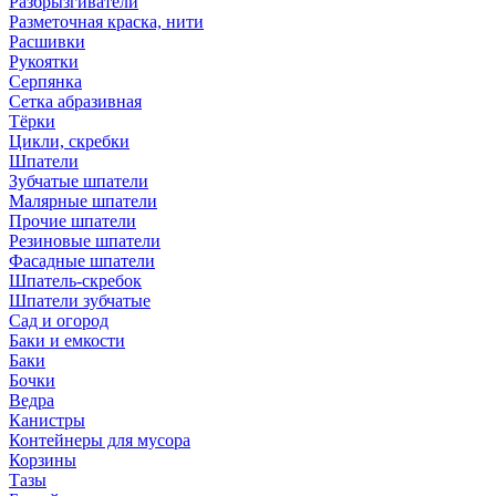
Разбрызгиватели
Разметочная краска, нити
Расшивки
Рукоятки
Серпянка
Сетка абразивная
Тёрки
Цикли, скребки
Шпатели
Зубчатые шпатели
Малярные шпатели
Прочие шпатели
Резиновые шпатели
Фасадные шпатели
Шпатель-скребок
Шпатели зубчатые
Сад и огород
Баки и емкости
Баки
Бочки
Ведра
Канистры
Контейнеры для мусора
Корзины
Тазы