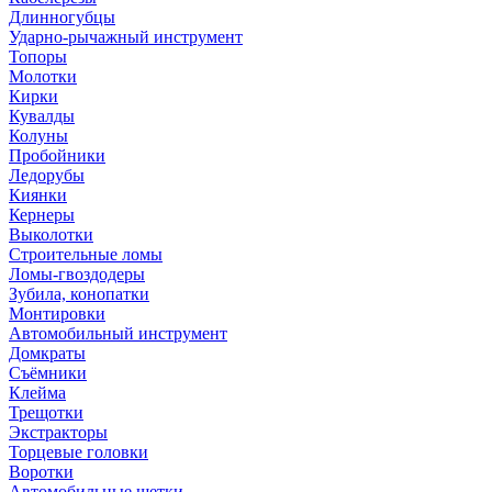
Длинногубцы
Ударно-рычажный инструмент
Топоры
Молотки
Кирки
Кувалды
Колуны
Пробойники
Ледорубы
Киянки
Кернеры
Выколотки
Строительные ломы
Ломы-гвоздодеры
Зубила, конопатки
Монтировки
Автомобильный инструмент
Домкраты
Съёмники
Клейма
Трещотки
Экстракторы
Торцевые головки
Воротки
Автомобильные щетки