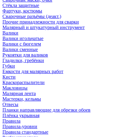
Стёкла защитные
Фартуки, костюмы
Сварочные разъёмы (деакт.)
Прочие принадлежности для сварки
Малярный и штукатурный инструмент
Валики
Валики игольчатые
Валики с бюгелем
Валики сменные
Рукоятки для валиков
Гладилки, гребёнки
Губки
Емкости для малярных работ
Кисти
Краскораспылители
Макловицы
Малярная лента
Мастерки, кельмы
Отвесы
Планки направляющие для обрезки обоев
Плёнка укрывная
Правила
Правила-уровни
Правила стандартные