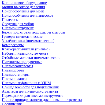
Клининговое оборудование
Мойки высокого давления
Приспособления для моек
Приспособления для пылесосов
Пылесосы
Средства для мойки
Пневмоинструмент
Блоки подготовки воздуха, регуляторы
Граверы пневматические
Заклёпочники (пневматические)
Компрессоры
Краскораспылители (пневмо)
Наборы пневмоинструмента
Отбойные молотки пневматические
Пистолеты продувочные
Пневмогайковёрты
Пневмодрели
Пневмостеплеры
Пневмошланги
Пневмошлифмашины и УШМ
Принадлежности для подключения
Адаптеры для пневмоинструмента
Переходники для пневмоинструмента
Прочие принадлежности для пневмоинструмента
Соединения