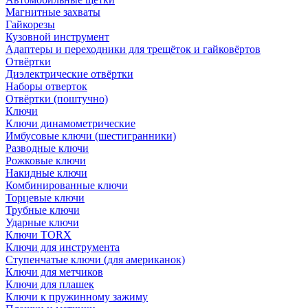
Магнитные захваты
Гайкорезы
Кузовной инструмент
Адаптеры и переходники для трещёток и гайковёртов
Отвёртки
Диэлектрические отвёртки
Наборы отверток
Отвёртки (поштучно)
Ключи
Ключи динамометрические
Имбусовые ключи (шестигранники)
Разводные ключи
Рожковые ключи
Накидные ключи
Комбинированные ключи
Торцевые ключи
Трубные ключи
Ударные ключи
Ключи TORX
Ключи для инструмента
Ступенчатые ключи (для американок)
Ключи для метчиков
Ключи для плашек
Ключи к пружинному зажиму