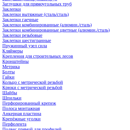
Заглушки для прямоугольных труб
Заклепки
Заклепки вытяжные (сталь/сталь)
Заклепки гаечные
Заклепки комбинированные (алюмин./сталь)
Заклепки комбинированные цветные (алюмин./сталь)
Заклепки резьбовые
Заклепки шестигранные
Пружинный узел сила
Кляймеры
Крепления для строительных лесов
Кронштейны
Метрика
Болты
Гайки
Кольцо с метрической резьбой
Крюки с метрической резьбой
Шайбы
Шпильки
Перфорированный крепеж
Полоса монтажная
Анкерная пластина
Крепёжные уголки
Перфолента
Подвес прямой для профилей