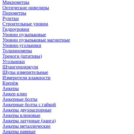
Микрометры
Оптические нивелиры
Пирометры
Рулетки
Строительные уровни
Гидроуровни
Уровни пузырьковые
Уровни пузырьковые магнитные
Уровни-угольники
Толщиномеры
Треноги (штативы)
Угольники
Штангенциркули
Щупы измерительные
Измерители влажности
Крепёж
Анкеры
Анкер клин
Анкерные болты
Анкерные болты с гайкой
Анкеры двухраспорные
Анкеры клиновые
Анкеры латунные (цанга)
Анкеры металлические
Анкеры рамные