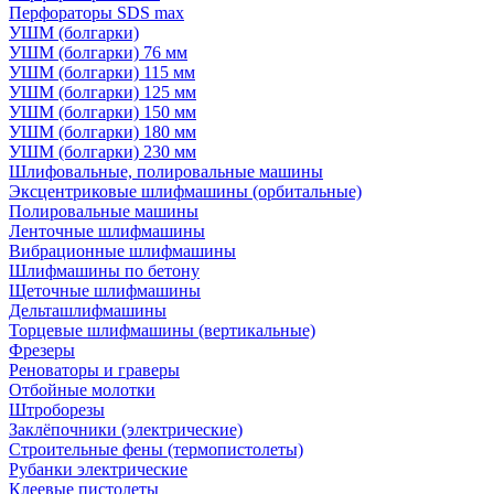
Перфораторы SDS max
УШМ (болгарки)
УШМ (болгарки) 76 мм
УШМ (болгарки) 115 мм
УШМ (болгарки) 125 мм
УШМ (болгарки) 150 мм
УШМ (болгарки) 180 мм
УШМ (болгарки) 230 мм
Шлифовальные, полировальные машины
Эксцентриковые шлифмашины (орбитальные)
Полировальные машины
Ленточные шлифмашины
Вибрационные шлифмашины
Шлифмашины по бетону
Щеточные шлифмашины
Дельташлифмашины
Торцевые шлифмашины (вертикальные)
Фрезеры
Реноваторы и граверы
Отбойные молотки
Штроборезы
Заклёпочники (электрические)
Строительные фены (термопистолеты)
Рубанки электрические
Клеевые пистолеты