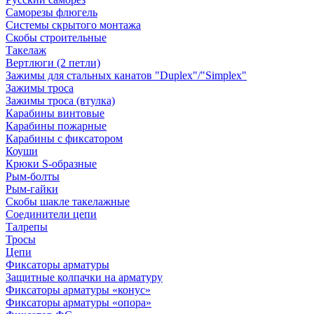
Саморезы флюгель
Системы скрытого монтажа
Скобы строительные
Такелаж
Вертлюги (2 петли)
Зажимы для стальных канатов "Duplex"/"Simplex"
Зажимы троса
Зажимы троса (втулка)
Карабины винтовые
Карабины пожарные
Карабины с фиксатором
Коуши
Крюки S-образные
Рым-болты
Рым-гайки
Скобы шакле такелажные
Соединители цепи
Талрепы
Тросы
Цепи
Фиксаторы арматуры
Защитные колпачки на арматуру
Фиксаторы арматуры «конус»
Фиксаторы арматуры «опора»