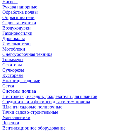
Насосы
Рукава напорные
Обработка почвы
Опрыскиватели
Садовая техника
Воздуходувки
Газонокосилки
Дровоколы
Измельчители
Мотоблоки
Снегоуборочная техника
Триммеры
Секаторы
Сучкорезы
Кусторезы
Ножницы садовые
Сетка
Системы полива
Пистолеты, насадки, дождеватели для шлангов
Соединители и фитинги для систем полива
Шланги садовые поливочные
Тачки садово-строительные
Умывальники
Черенки
Вентиляционное оборудование