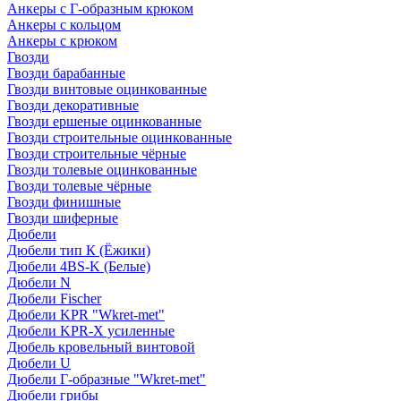
Анкеры с Г-образным крюком
Анкеры с кольцом
Анкеры с крюком
Гвозди
Гвозди барабанные
Гвозди винтовые оцинкованные
Гвозди декоративные
Гвозди ершеные оцинкованные
Гвозди строительные оцинкованные
Гвозди строительные чёрные
Гвозди толевые оцинкованные
Гвозди толевые чёрные
Гвозди финишные
Гвозди шиферные
Дюбели
Дюбели тип К (Ёжики)
Дюбели 4BS-K (Белые)
Дюбели N
Дюбели Fischer
Дюбели KPR "Wkret-met"
Дюбели KPR-Х усиленные
Дюбель кровельный винтовой
Дюбели U
Дюбели Г-образные "Wkret-met"
Дюбели грибы