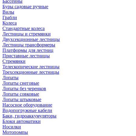
Бассейны
Буры садовые ручные
Вилы
Грабли
Колеса
Стандартные колеса
Лестницы и стремянки
Двухсекционные лестницы
Лестницы трансформеры
Платформы для лестниц
Приставные лестницы
Стремянки
Телескопические лестницы
Трехсекционные лестницы
Лопаты
Лопаты снеговые
Лопаты без черенков
Лопаты совковые
Лопаты штыковые
Насосное оборудование
Водопогружные кабели
Баки, гидроаккумуляторы
Блоки автоматики
Носилки
Мотопомпы