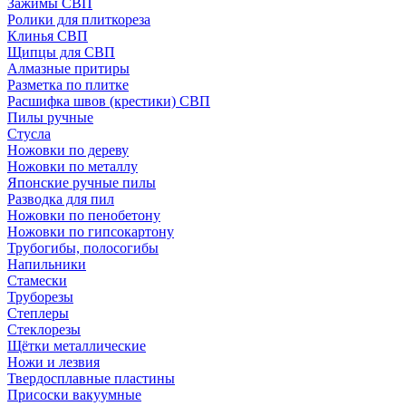
Зажимы СВП
Ролики для плиткореза
Клинья СВП
Щипцы для СВП
Алмазные притиры
Разметка по плитке
Расшифка швов (крестики) СВП
Пилы ручные
Стусла
Ножовки по дереву
Ножовки по металлу
Японские ручные пилы
Разводка для пил
Ножовки по пенобетону
Ножовки по гипсокартону
Трубогибы, полосогибы
Напильники
Стамески
Труборезы
Степлеры
Стеклорезы
Щётки металлические
Ножи и лезвия
Твердосплавные пластины
Присоски вакуумные