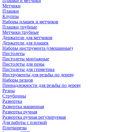
Плашки и метчики
Метчики
Плашки
Клуппы
Наборы плашек и метчиков
Плашки трубные
Метчики трубные
Держатели для метчиков
Держатели для плашек
Наборы инструмента (смешанные)
Пистолеты
Пистолеты монтажные
Пистолеты для пены
Пистолеты для герметика
Инструменты для резьбы по дереву
Наборы резцов
Принадлежности для резьбы по дереву
Резцы
Струбцины
Развертка
Развертка машинная
Развертка ручная
Развертка ручная регулируемая
Для работы с плиткой
Плиткорезы