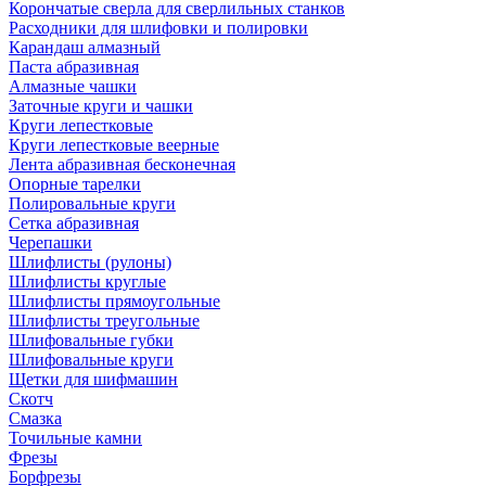
Корончатые сверла для сверлильных станков
Расходники для шлифовки и полировки
Карандаш алмазный
Паста абразивная
Алмазные чашки
Заточные круги и чашки
Круги лепестковые
Круги лепестковые веерные
Лента абразивная бесконечная
Опорные тарелки
Полировальные круги
Сетка абразивная
Черепашки
Шлифлисты (рулоны)
Шлифлисты круглые
Шлифлисты прямоугольные
Шлифлисты треугольные
Шлифовальные губки
Шлифовальные круги
Щетки для шифмашин
Скотч
Смазка
Точильные камни
Фрезы
Борфрезы