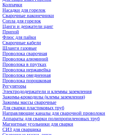
Колпачки
Насадки для горелок
Сварочные наконечники
Сопла для горелок
Цанги и держатели цанг
Припой
Флюс для пайки
Сварочные кабели
Шланги газовые
Проволока сварочная
Проволока алюминий
Проволока в прутках
Проволока нержавейка
Проволока омедненная
Проволока порошковая
Регуляторы
Электрододержатели и клеммы заземления
Зажимы-крокодилы (клемы заземления)
Зажимы массы сварочные
Для сварки пластиковых труб
Направляющие каналы для сварочной проволоки
Аппараты для сварки полипропиленовых труб
Магнитные угольники для сварки
СИЗ для сварщика
Сварочные маски, очки