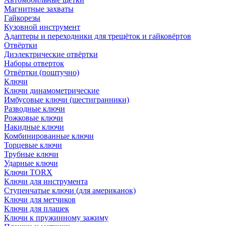
Магнитные захваты
Гайкорезы
Кузовной инструмент
Адаптеры и переходники для трещёток и гайковёртов
Отвёртки
Диэлектрические отвёртки
Наборы отверток
Отвёртки (поштучно)
Ключи
Ключи динамометрические
Имбусовые ключи (шестигранники)
Разводные ключи
Рожковые ключи
Накидные ключи
Комбинированные ключи
Торцевые ключи
Трубные ключи
Ударные ключи
Ключи TORX
Ключи для инструмента
Ступенчатые ключи (для американок)
Ключи для метчиков
Ключи для плашек
Ключи к пружинному зажиму