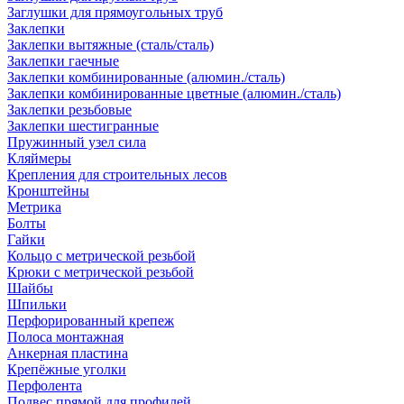
Заглушки для прямоугольных труб
Заклепки
Заклепки вытяжные (сталь/сталь)
Заклепки гаечные
Заклепки комбинированные (алюмин./сталь)
Заклепки комбинированные цветные (алюмин./сталь)
Заклепки резьбовые
Заклепки шестигранные
Пружинный узел сила
Кляймеры
Крепления для строительных лесов
Кронштейны
Метрика
Болты
Гайки
Кольцо с метрической резьбой
Крюки с метрической резьбой
Шайбы
Шпильки
Перфорированный крепеж
Полоса монтажная
Анкерная пластина
Крепёжные уголки
Перфолента
Подвес прямой для профилей