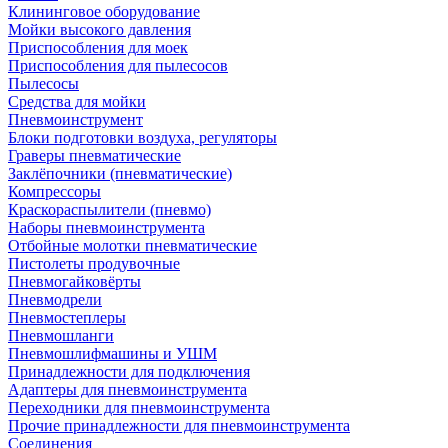
Клининговое оборудование
Мойки высокого давления
Приспособления для моек
Приспособления для пылесосов
Пылесосы
Средства для мойки
Пневмоинструмент
Блоки подготовки воздуха, регуляторы
Граверы пневматические
Заклёпочники (пневматические)
Компрессоры
Краскораспылители (пневмо)
Наборы пневмоинструмента
Отбойные молотки пневматические
Пистолеты продувочные
Пневмогайковёрты
Пневмодрели
Пневмостеплеры
Пневмошланги
Пневмошлифмашины и УШМ
Принадлежности для подключения
Адаптеры для пневмоинструмента
Переходники для пневмоинструмента
Прочие принадлежности для пневмоинструмента
Соединения