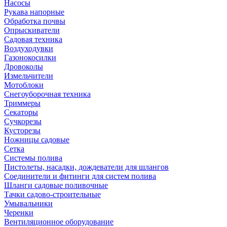
Насосы
Рукава напорные
Обработка почвы
Опрыскиватели
Садовая техника
Воздуходувки
Газонокосилки
Дровоколы
Измельчители
Мотоблоки
Снегоуборочная техника
Триммеры
Секаторы
Сучкорезы
Кусторезы
Ножницы садовые
Сетка
Системы полива
Пистолеты, насадки, дождеватели для шлангов
Соединители и фитинги для систем полива
Шланги садовые поливочные
Тачки садово-строительные
Умывальники
Черенки
Вентиляционное оборудование