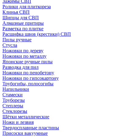
Зажимы СВП
Ролики для плиткореза
Клинья СВП
Щипцы для СВП
Алмазные притиры
Разметка по плитке
Расшифка швов (крестики) СВП
Пилы ручные
Стусла
Ножовки по дереву
Ножовки по металлу
Японские ручные пилы
Разводка для пил
Ножовки по пенобетону
Ножовки по гипсокартону
Трубогибы, полосогибы
Напильники
Стамески
Труборезы
Степлеры
Стеклорезы
Щётки металлические
Ножи и лезвия
Твердосплавные пластины
Присоски вакуумные