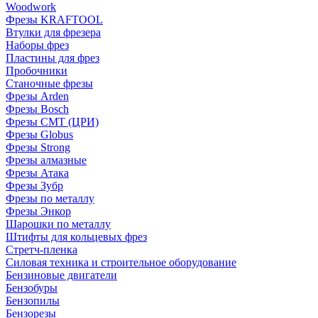
Woodwork
Фрезы KRAFTOOL
Втулки для фрезера
Наборы фрез
Пластины для фрез
Пробочники
Станочные фрезы
Фрезы Arden
Фрезы Bosch
Фрезы CMT (ЦРИ)
Фрезы Globus
Фрезы Strong
Фрезы алмазные
Фрезы Атака
Фрезы Зубр
Фрезы по металлу
Фрезы Энкор
Шарошки по металлу
Штифты для кольцевых фрез
Стретч-пленка
Силовая техника и строительное оборудование
Бензиновые двигатели
Бензобуры
Бензопилы
Бензорезы