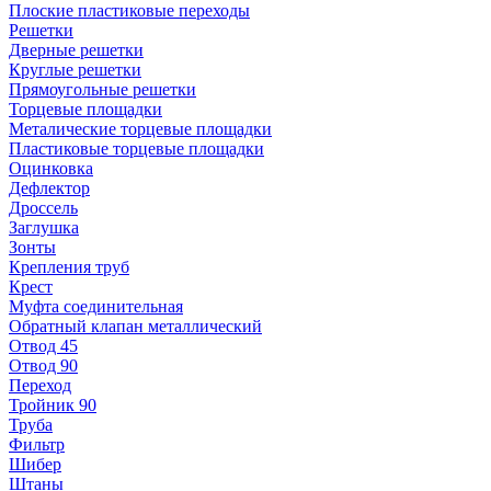
Плоские пластиковые переходы
Решетки
Дверные решетки
Круглые решетки
Прямоугольные решетки
Торцевые площадки
Металические торцевые площадки
Пластиковые торцевые площадки
Оцинковка
Дефлектор
Дроссель
Заглушка
Зонты
Крепления труб
Крест
Муфта соединительная
Обратный клапан металлический
Отвод 45
Отвод 90
Переход
Тройник 90
Труба
Фильтр
Шибер
Штаны