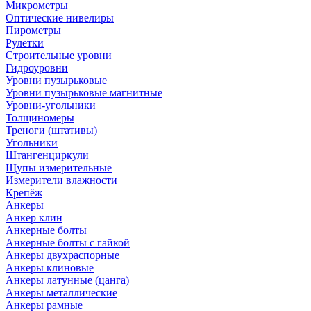
Микрометры
Оптические нивелиры
Пирометры
Рулетки
Строительные уровни
Гидроуровни
Уровни пузырьковые
Уровни пузырьковые магнитные
Уровни-угольники
Толщиномеры
Треноги (штативы)
Угольники
Штангенциркули
Щупы измерительные
Измерители влажности
Крепёж
Анкеры
Анкер клин
Анкерные болты
Анкерные болты с гайкой
Анкеры двухраспорные
Анкеры клиновые
Анкеры латунные (цанга)
Анкеры металлические
Анкеры рамные