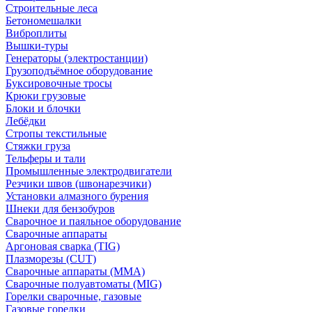
Строительные леса
Бетономешалки
Виброплиты
Вышки-туры
Генераторы (электростанции)
Грузоподъёмное оборудование
Буксировочные тросы
Крюки грузовые
Блоки и блочки
Лебёдки
Стропы текстильные
Стяжки груза
Тельферы и тали
Промышленные электродвигатели
Резчики швов (швонарезчики)
Установки алмазного бурения
Шнеки для бензобуров
Сварочное и паяльное оборудование
Сварочные аппараты
Аргоновая сварка (TIG)
Плазморезы (CUT)
Сварочные аппараты (MMA)
Сварочные полуавтоматы (MIG)
Горелки сварочные, газовые
Газовые горелки