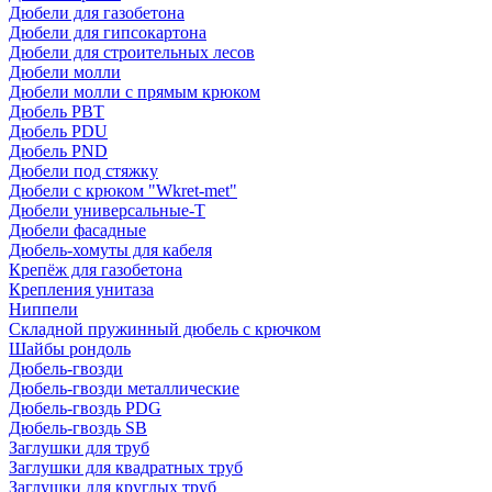
Дюбели для газобетона
Дюбели для гипсокартона
Дюбели для строительных лесов
Дюбели молли
Дюбели молли с прямым крюком
Дюбель PBT
Дюбель PDU
Дюбель PND
Дюбели под стяжку
Дюбели с крюком "Wkret-met"
Дюбели универсальные-Т
Дюбели фасадные
Дюбель-хомуты для кабеля
Крепёж для газобетона
Крепления унитаза
Ниппели
Складной пружинный дюбель с крючком
Шайбы рондоль
Дюбель-гвозди
Дюбель-гвозди металлические
Дюбель-гвоздь PDG
Дюбель-гвоздь SB
Заглушки для труб
Заглушки для квадратных труб
Заглушки для круглых труб