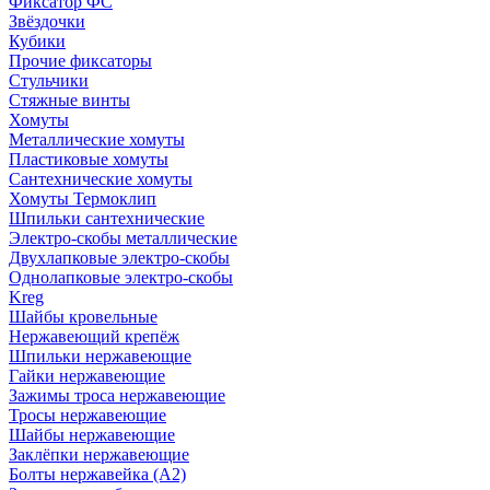
Фиксатор ФС
Звёздочки
Кубики
Прочие фиксаторы
Стульчики
Стяжные винты
Хомуты
Металлические хомуты
Пластиковые хомуты
Сантехнические хомуты
Хомуты Термоклип
Шпильки сантехнические
Электро-скобы металлические
Двухлапковые электро-скобы
Однолапковые электро-скобы
Kreg
Шайбы кровельные
Нержавеющий крепёж
Шпильки нержавеющие
Гайки нержавеющие
Зажимы троса нержавеющие
Тросы нержавеющие
Шайбы нержавеющие
Заклёпки нержавеющие
Болты нержавейка (А2)