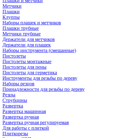
Плашки и метчики
Метчики
Плашки
Клуппы
Наборы плашек и метчиков
Плашки трубные
Метчики трубные
Держатели для метчиков
Держатели для плашек
Наборы инструмента (смешанные)
Пистолеты
Пистолеты монтажные
Пистолеты для пены
Пистолеты для герметика
Инструменты для резьбы по дереву
Наборы резцов
Принадлежности для резьбы по дереву
Резцы
Струбцины
Развертка
Развертка машинная
Развертка ручная
Развертка ручная регулируемая
Для работы с плиткой
Плиткорезы