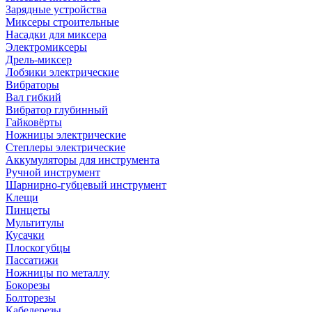
Зарядные устройства
Миксеры строительные
Насадки для миксера
Электромиксеры
Дрель-миксер
Лобзики электрические
Вибраторы
Вал гибкий
Вибратор глубинный
Гайковёрты
Ножницы электрические
Степлеры электрические
Аккумуляторы для инструмента
Ручной инструмент
Шарнирно-губцевый инструмент
Клещи
Пинцеты
Мультитулы
Кусачки
Плоскогубцы
Пассатижи
Ножницы по металлу
Бокорезы
Болторезы
Кабелерезы