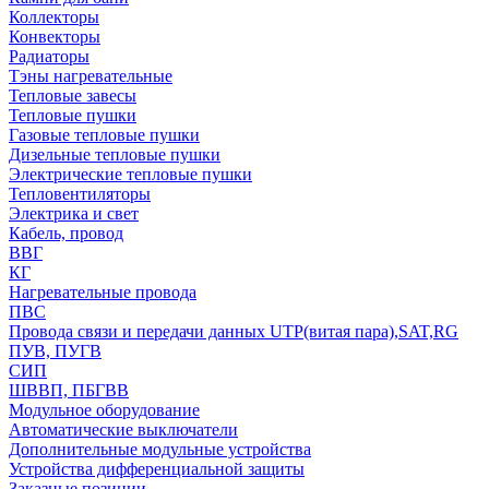
Коллекторы
Конвекторы
Радиаторы
Тэны нагревательные
Тепловые завесы
Тепловые пушки
Газовые тепловые пушки
Дизельные тепловые пушки
Электрические тепловые пушки
Тепловентиляторы
Электрика и свет
Кабель, провод
ВВГ
КГ
Нагревательные провода
ПВС
Провода связи и передачи данных UTP(витая пара),SAT,RG
ПУВ, ПУГВ
СИП
ШВВП, ПБГВВ
Модульное оборудование
Автоматические выключатели
Дополнительные модульные устройства
Устройства дифференциальной защиты
Заказные позиции