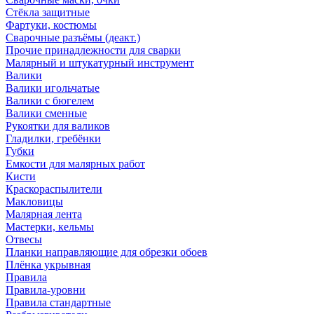
Стёкла защитные
Фартуки, костюмы
Сварочные разъёмы (деакт.)
Прочие принадлежности для сварки
Малярный и штукатурный инструмент
Валики
Валики игольчатые
Валики с бюгелем
Валики сменные
Рукоятки для валиков
Гладилки, гребёнки
Губки
Емкости для малярных работ
Кисти
Краскораспылители
Макловицы
Малярная лента
Мастерки, кельмы
Отвесы
Планки направляющие для обрезки обоев
Плёнка укрывная
Правила
Правила-уровни
Правила стандартные