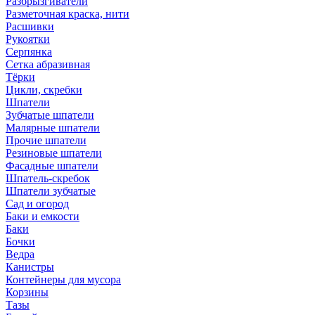
Разбрызгиватели
Разметочная краска, нити
Расшивки
Рукоятки
Серпянка
Сетка абразивная
Тёрки
Цикли, скребки
Шпатели
Зубчатые шпатели
Малярные шпатели
Прочие шпатели
Резиновые шпатели
Фасадные шпатели
Шпатель-скребок
Шпатели зубчатые
Сад и огород
Баки и емкости
Баки
Бочки
Ведра
Канистры
Контейнеры для мусора
Корзины
Тазы