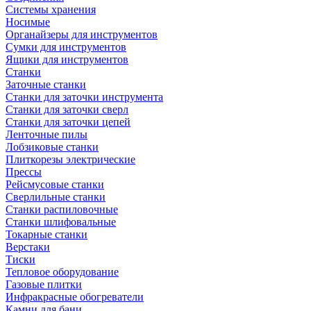
Системы хранения
Носимые
Органайзеры для инструментов
Сумки для инструментов
Ящики для инструментов
Станки
Заточные станки
Станки для заточки инструмента
Станки для заточки сверл
Станки для заточки цепей
Ленточные пилы
Лобзиковые станки
Плиткорезы электрические
Прессы
Рейсмусовые станки
Сверлильные станки
Станки распиловочные
Станки шлифовальные
Токарные станки
Верстаки
Тиски
Тепловое оборудование
Газовые плитки
Инфракрасные обогреватели
Камни для бани