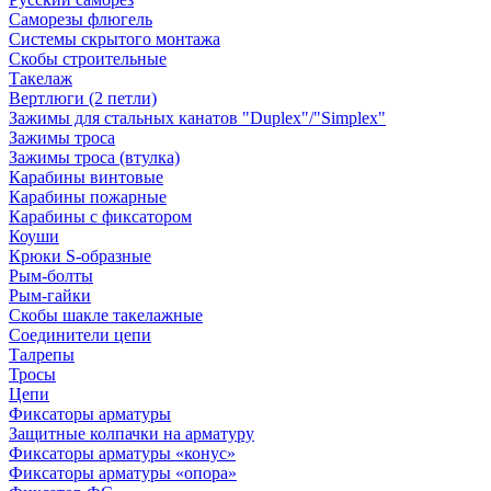
Саморезы флюгель
Системы скрытого монтажа
Скобы строительные
Такелаж
Вертлюги (2 петли)
Зажимы для стальных канатов "Duplex"/"Simplex"
Зажимы троса
Зажимы троса (втулка)
Карабины винтовые
Карабины пожарные
Карабины с фиксатором
Коуши
Крюки S-образные
Рым-болты
Рым-гайки
Скобы шакле такелажные
Соединители цепи
Талрепы
Тросы
Цепи
Фиксаторы арматуры
Защитные колпачки на арматуру
Фиксаторы арматуры «конус»
Фиксаторы арматуры «опора»