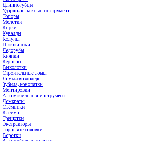
Длинногубцы
Ударно-рычажный инструмент
Топоры
Молотки
Кирки
Кувалды
Колуны
Пробойники
Ледорубы
Киянки
Кернеры
Выколотки
Строительные ломы
Ломы-гвоздодеры
Зубила, конопатки
Монтировки
Автомобильный инструмент
Домкраты
Съёмники
Клейма
Трещотки
Экстракторы
Торцевые головки
Воротки
Автомобильные щетки