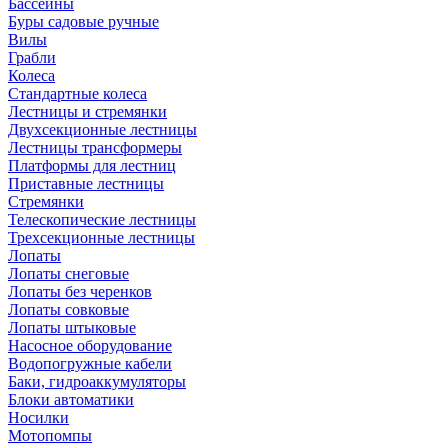
Бассейны
Буры садовые ручные
Вилы
Грабли
Колеса
Стандартные колеса
Лестницы и стремянки
Двухсекционные лестницы
Лестницы трансформеры
Платформы для лестниц
Приставные лестницы
Стремянки
Телескопические лестницы
Трехсекционные лестницы
Лопаты
Лопаты снеговые
Лопаты без черенков
Лопаты совковые
Лопаты штыковые
Насосное оборудование
Водопогружные кабели
Баки, гидроаккумуляторы
Блоки автоматики
Носилки
Мотопомпы