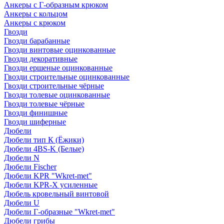
Анкеры с Г-образным крюком
Анкеры с кольцом
Анкеры с крюком
Гвозди
Гвозди барабанные
Гвозди винтовые оцинкованные
Гвозди декоративные
Гвозди ершеные оцинкованные
Гвозди строительные оцинкованные
Гвозди строительные чёрные
Гвозди толевые оцинкованные
Гвозди толевые чёрные
Гвозди финишные
Гвозди шиферные
Дюбели
Дюбели тип К (Ёжики)
Дюбели 4BS-K (Белые)
Дюбели N
Дюбели Fischer
Дюбели KPR "Wkret-met"
Дюбели KPR-Х усиленные
Дюбель кровельный винтовой
Дюбели U
Дюбели Г-образные "Wkret-met"
Дюбели грибы