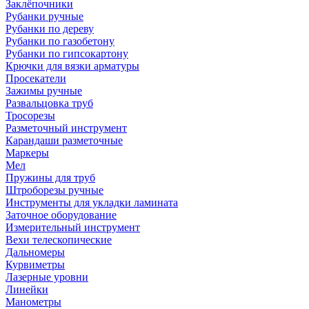
Заклёпочники
Рубанки ручные
Рубанки по дереву
Рубанки по газобетону
Рубанки по гипсокартону
Крючки для вязки арматуры
Просекатели
Зажимы ручные
Развальцовка труб
Тросорезы
Разметочный инструмент
Карандаши разметочные
Маркеры
Мел
Пружины для труб
Штроборезы ручные
Инструменты для укладки ламината
Заточное оборудование
Измерительный инструмент
Вехи телескопические
Дальномеры
Курвиметры
Лазерные уровни
Линейки
Манометры