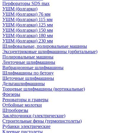
Перфораторы SDS max
УШМ (болгарки)
УШМ (болгарки) 76 мм
УШМ (болгарки) 115 мм
УШМ (болгарки) 125 мм
УШМ (болгарки) 150 мм
УШМ (болгарки) 180 мм
УШМ (болгарки) 230 мм
Шлифовальные, полировальные машины
Эксцентриковые шлифмашины (орбитальные)
Полировальные машины
Ленточные шлифмашины
Вибрационные шлифмашины
Шлифмашины по бетону
Щеточные шлифмашины
Дельташлифмашины
Торцевые шлифмашины (вертикальные)
Фрезеры
Реноваторы и граверы
Отбойные молотки
Штроборезы
Заклёпочники (электрические)
Строительные фены (термопистолеты)
Рубанки электрические
Клеевые пистолеты