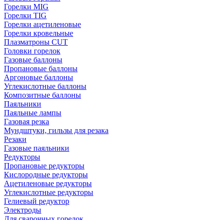
Горелки MIG
Горелки TIG
Горелки ацетиленовые
Горелки кровельные
Плазматроны CUT
Головки горелок
Газовые баллоны
Пропановые баллоны
Аргоновые баллоны
Углекислотные баллоны
Композитные баллоны
Паяльники
Паяльные лампы
Газовая резка
Мундштуки, гильзы для резака
Резаки
Газовые паяльники
Редукторы
Пропановые редукторы
Кислородные редукторы
Ацетиленовые редукторы
Углекислотные редукторы
Гелиевый редуктор
Электроды
Для сварочных горелок