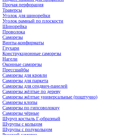
Прочая перфорация
Траверсы
Уголок для шинорейки
Уголок рамный по плоскости
Шинорейка
Проволока
Саморезы
Винты-конфирматы
Глухари
Конструкционные саморезы
Нагели
Оконные саморезы
Прессшайбы
Саморезы для кровли
Саморезы для паркета
Саморезы для сендвич-панелей
Саморезы жёлтые по дереву
Саморезы жёлтые универсальные (поштучно)
Саморезы клопы
Саморезы по гипсоволокну
Саморезы чёрные
Шуруп костыль Г-образный
Шурупы с кольцом
Шурупы с полукольцом
Русский саморез