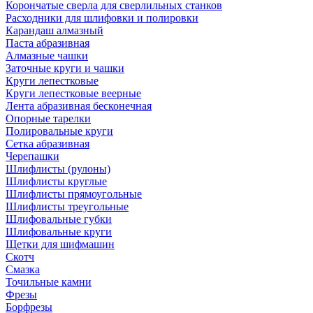
Корончатые сверла для сверлильных станков
Расходники для шлифовки и полировки
Карандаш алмазный
Паста абразивная
Алмазные чашки
Заточные круги и чашки
Круги лепестковые
Круги лепестковые веерные
Лента абразивная бесконечная
Опорные тарелки
Полировальные круги
Сетка абразивная
Черепашки
Шлифлисты (рулоны)
Шлифлисты круглые
Шлифлисты прямоугольные
Шлифлисты треугольные
Шлифовальные губки
Шлифовальные круги
Щетки для шифмашин
Скотч
Смазка
Точильные камни
Фрезы
Борфрезы