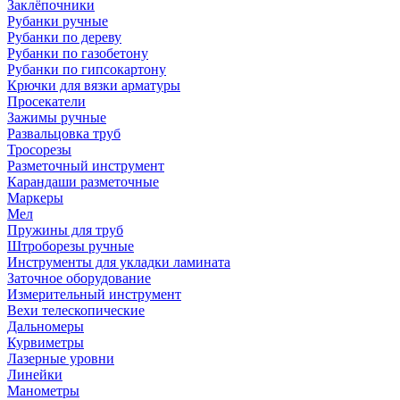
Заклёпочники
Рубанки ручные
Рубанки по дереву
Рубанки по газобетону
Рубанки по гипсокартону
Крючки для вязки арматуры
Просекатели
Зажимы ручные
Развальцовка труб
Тросорезы
Разметочный инструмент
Карандаши разметочные
Маркеры
Мел
Пружины для труб
Штроборезы ручные
Инструменты для укладки ламината
Заточное оборудование
Измерительный инструмент
Вехи телескопические
Дальномеры
Курвиметры
Лазерные уровни
Линейки
Манометры