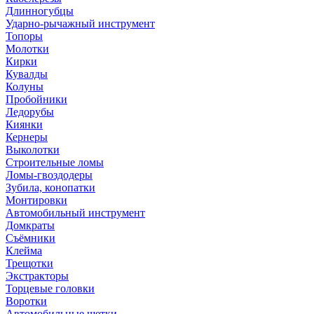
Длинногубцы
Ударно-рычажный инструмент
Топоры
Молотки
Кирки
Кувалды
Колуны
Пробойники
Ледорубы
Киянки
Кернеры
Выколотки
Строительные ломы
Ломы-гвоздодеры
Зубила, конопатки
Монтировки
Автомобильный инструмент
Домкраты
Съёмники
Клейма
Трещотки
Экстракторы
Торцевые головки
Воротки
Автомобильные щетки