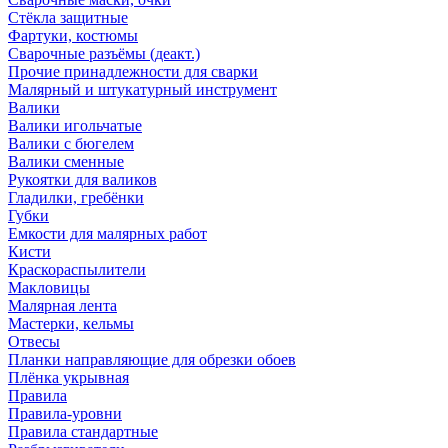
Стёкла защитные
Фартуки, костюмы
Сварочные разъёмы (деакт.)
Прочие принадлежности для сварки
Малярный и штукатурный инструмент
Валики
Валики игольчатые
Валики с бюгелем
Валики сменные
Рукоятки для валиков
Гладилки, гребёнки
Губки
Емкости для малярных работ
Кисти
Краскораспылители
Макловицы
Малярная лента
Мастерки, кельмы
Отвесы
Планки направляющие для обрезки обоев
Плёнка укрывная
Правила
Правила-уровни
Правила стандартные