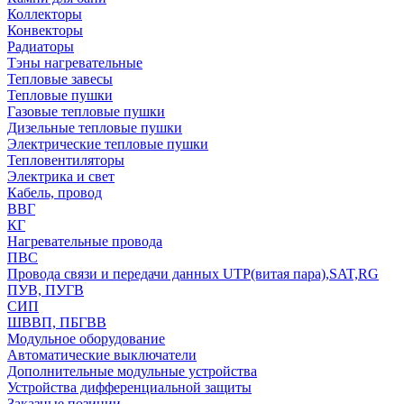
Коллекторы
Конвекторы
Радиаторы
Тэны нагревательные
Тепловые завесы
Тепловые пушки
Газовые тепловые пушки
Дизельные тепловые пушки
Электрические тепловые пушки
Тепловентиляторы
Электрика и свет
Кабель, провод
ВВГ
КГ
Нагревательные провода
ПВС
Провода связи и передачи данных UTP(витая пара),SAT,RG
ПУВ, ПУГВ
СИП
ШВВП, ПБГВВ
Модульное оборудование
Автоматические выключатели
Дополнительные модульные устройства
Устройства дифференциальной защиты
Заказные позиции