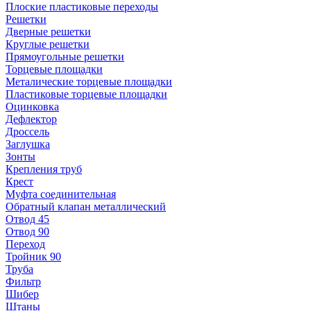
Плоские пластиковые переходы
Решетки
Дверные решетки
Круглые решетки
Прямоугольные решетки
Торцевые площадки
Металические торцевые площадки
Пластиковые торцевые площадки
Оцинковка
Дефлектор
Дроссель
Заглушка
Зонты
Крепления труб
Крест
Муфта соединительная
Обратный клапан металлический
Отвод 45
Отвод 90
Переход
Тройник 90
Труба
Фильтр
Шибер
Штаны