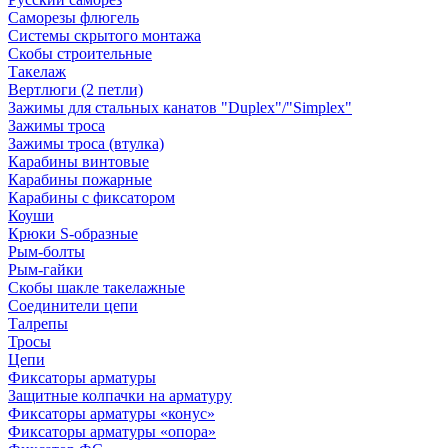
Саморезы флюгель
Системы скрытого монтажа
Скобы строительные
Такелаж
Вертлюги (2 петли)
Зажимы для стальных канатов "Duplex"/"Simplex"
Зажимы троса
Зажимы троса (втулка)
Карабины винтовые
Карабины пожарные
Карабины с фиксатором
Коуши
Крюки S-образные
Рым-болты
Рым-гайки
Скобы шакле такелажные
Соединители цепи
Талрепы
Тросы
Цепи
Фиксаторы арматуры
Защитные колпачки на арматуру
Фиксаторы арматуры «конус»
Фиксаторы арматуры «опора»