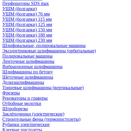
Перфораторы SDS max
УШМ (болгарки)
УШМ (болгарки) 76 мм
УШМ (болгарки) 115 мм
УШМ (болгарки) 125 мм
УШМ (болгарки) 150 мм
УШМ (болгарки) 180 мм
УШМ (болгарки) 230 мм
Шлифовальные, полировальные машины
Эксцентриковые шлифмашины (орбитальные)
Полировальные машины
Ленточные шлифмашины
Вибрационные шлифмашины
Шлифмашины по бетону
Щеточные шлифмашины
Дельташлифмашины
Торцевые шлифмашины (вертикальные)
Фрезеры
Реноваторы и граверы
Отбойные молотки
Штроборезы
Заклёпочники (электрические)
Строительные фены (термопистолеты)
Рубанки электрические
Клеевые пистолеты