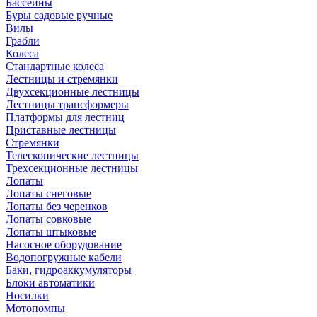
Бассейны
Буры садовые ручные
Вилы
Грабли
Колеса
Стандартные колеса
Лестницы и стремянки
Двухсекционные лестницы
Лестницы трансформеры
Платформы для лестниц
Приставные лестницы
Стремянки
Телескопические лестницы
Трехсекционные лестницы
Лопаты
Лопаты снеговые
Лопаты без черенков
Лопаты совковые
Лопаты штыковые
Насосное оборудование
Водопогружные кабели
Баки, гидроаккумуляторы
Блоки автоматики
Носилки
Мотопомпы