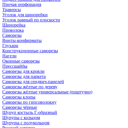
Прочая перфорация
Траверсы
Уголок для шинорейки
Уголок рамный по плоскости
Шинорейка
Проволока
Саморезы
Винты-конфирматы
Глухари
Конструкционные саморезы
Нагели
Оконные саморезы
Прессшайбы
Саморезы для кровли
Саморезы для паркета
Саморезы для сендвич-панелей
Саморезы жёлтые по дереву
Саморезы жёлтые универсальные (поштучно)
Саморезы клопы
Саморезы по гипсоволокну
Саморезы чёрные
Шуруп костыль Г-образный
Шурупы с кольцом
Шурупы с полукольцом
Русский саморез