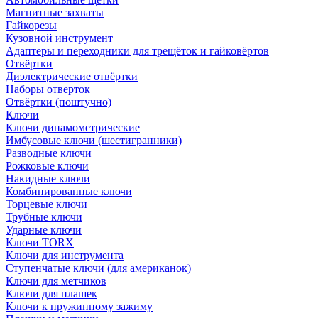
Магнитные захваты
Гайкорезы
Кузовной инструмент
Адаптеры и переходники для трещёток и гайковёртов
Отвёртки
Диэлектрические отвёртки
Наборы отверток
Отвёртки (поштучно)
Ключи
Ключи динамометрические
Имбусовые ключи (шестигранники)
Разводные ключи
Рожковые ключи
Накидные ключи
Комбинированные ключи
Торцевые ключи
Трубные ключи
Ударные ключи
Ключи TORX
Ключи для инструмента
Ступенчатые ключи (для американок)
Ключи для метчиков
Ключи для плашек
Ключи к пружинному зажиму