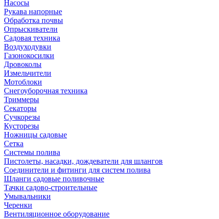
Насосы
Рукава напорные
Обработка почвы
Опрыскиватели
Садовая техника
Воздуходувки
Газонокосилки
Дровоколы
Измельчители
Мотоблоки
Снегоуборочная техника
Триммеры
Секаторы
Сучкорезы
Кусторезы
Ножницы садовые
Сетка
Системы полива
Пистолеты, насадки, дождеватели для шлангов
Соединители и фитинги для систем полива
Шланги садовые поливочные
Тачки садово-строительные
Умывальники
Черенки
Вентиляционное оборудование