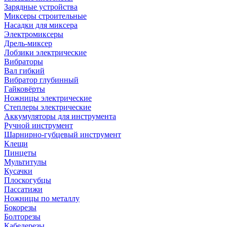
Зарядные устройства
Миксеры строительные
Насадки для миксера
Электромиксеры
Дрель-миксер
Лобзики электрические
Вибраторы
Вал гибкий
Вибратор глубинный
Гайковёрты
Ножницы электрические
Степлеры электрические
Аккумуляторы для инструмента
Ручной инструмент
Шарнирно-губцевый инструмент
Клещи
Пинцеты
Мультитулы
Кусачки
Плоскогубцы
Пассатижи
Ножницы по металлу
Бокорезы
Болторезы
Кабелерезы