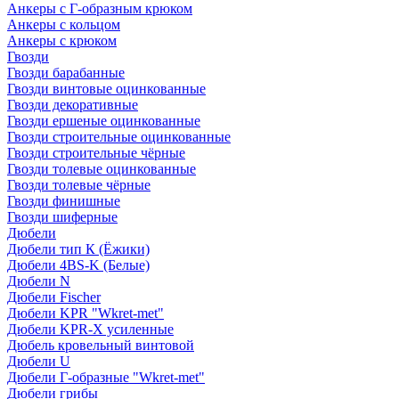
Анкеры с Г-образным крюком
Анкеры с кольцом
Анкеры с крюком
Гвозди
Гвозди барабанные
Гвозди винтовые оцинкованные
Гвозди декоративные
Гвозди ершеные оцинкованные
Гвозди строительные оцинкованные
Гвозди строительные чёрные
Гвозди толевые оцинкованные
Гвозди толевые чёрные
Гвозди финишные
Гвозди шиферные
Дюбели
Дюбели тип К (Ёжики)
Дюбели 4BS-K (Белые)
Дюбели N
Дюбели Fischer
Дюбели KPR "Wkret-met"
Дюбели KPR-Х усиленные
Дюбель кровельный винтовой
Дюбели U
Дюбели Г-образные "Wkret-met"
Дюбели грибы