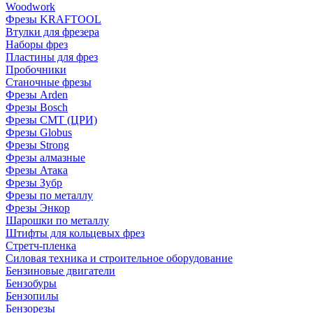
Woodwork
Фрезы KRAFTOOL
Втулки для фрезера
Наборы фрез
Пластины для фрез
Пробочники
Станочные фрезы
Фрезы Arden
Фрезы Bosch
Фрезы CMT (ЦРИ)
Фрезы Globus
Фрезы Strong
Фрезы алмазные
Фрезы Атака
Фрезы Зубр
Фрезы по металлу
Фрезы Энкор
Шарошки по металлу
Штифты для кольцевых фрез
Стретч-пленка
Силовая техника и строительное оборудование
Бензиновые двигатели
Бензобуры
Бензопилы
Бензорезы