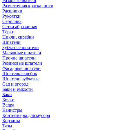
Разбрызгиватели
Разметочная краска, нити
Расшивки
Рукоятки
Серпянка
Сетка абразивная
Тёрки
Цикли, скребки
Шпатели
Зубчатые шпатели
Малярные шпатели
Прочие шпатели
Резиновые шпатели
Фасадные шпатели
Шпатель-скребок
Шпатели зубчатые
Сад и огород
Баки и емкости
Баки
Бочки
Ведра
Канистры
Контейнеры для мусора
Корзины
Тазы