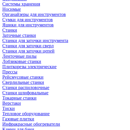
Системы хранения
Носимые
Органайзеры для инструментов
Сумки для инструментов
Ящики для инструментов
Станки
Заточные станки
Станки для заточки инструмента
Станки для заточки сверл
Станки для заточки цепей
Ленточные пилы
Лобзиковые станки
Плиткорезы электрические
Прессы
Рейсмусовые станки
Сверлильные станки
Станки распиловочные
Станки шлифовальные
Токарные станки
Верстаки
Тиски
Тепловое оборудование
Газовые плитки
Инфракрасные обогреватели
Камни для бани