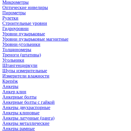
Микрометры
Оптические нивелиры
Пирометры
Рулетки
Строительные уровни
Гидроуровни
Уровни пузырьковые
Уровни пузырьковые магнитные
Уровни-угольники
Толщиномеры
Треноги (штативы)
Угольники
Штангенциркули
Щупы измерительные
Измерители влажности
Крепёж
Анкеры
Анкер клин
Анкерные болты
Анкерные болты с гайкой
Анкеры двухраспорные
Анкеры клиновые
Анкеры латунные (цанга)
Анкеры металлические
Анкеры рамные