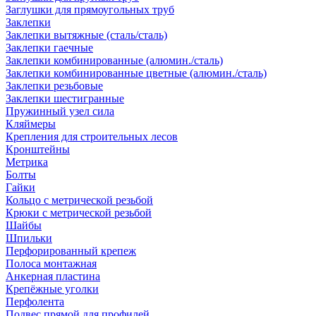
Заглушки для прямоугольных труб
Заклепки
Заклепки вытяжные (сталь/сталь)
Заклепки гаечные
Заклепки комбинированные (алюмин./сталь)
Заклепки комбинированные цветные (алюмин./сталь)
Заклепки резьбовые
Заклепки шестигранные
Пружинный узел сила
Кляймеры
Крепления для строительных лесов
Кронштейны
Метрика
Болты
Гайки
Кольцо с метрической резьбой
Крюки с метрической резьбой
Шайбы
Шпильки
Перфорированный крепеж
Полоса монтажная
Анкерная пластина
Крепёжные уголки
Перфолента
Подвес прямой для профилей