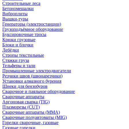
Строительные леса
Бетономешалки
Виброплиты
Вышки-туры
Генераторы (электростанции)
Грузоподъёмное оборудование
Буксировочные тросы
Крюки грузовые
Блоки и блочки
Лебёдки
Стропы текстильные
Стяжки груза
Тельферы и тали
Промышленные электродвигатели
Резчики швов (швонарезчики)
Установки алмазного бурения
Шнеки для бензобуров
Сварочное и паяльное оборудование
Сварочные аппараты
Аргоновая сварка (TIG)
Плазморезы (CUT)
Сварочные аппараты (MMA)
Сварочные полуавтоматы (MIG)
Горелки сварочные, газовые
Газовые горелки