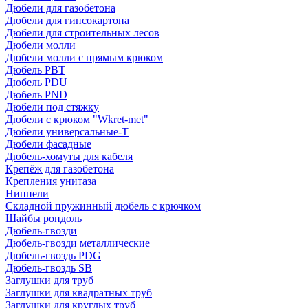
Дюбели для газобетона
Дюбели для гипсокартона
Дюбели для строительных лесов
Дюбели молли
Дюбели молли с прямым крюком
Дюбель PBT
Дюбель PDU
Дюбель PND
Дюбели под стяжку
Дюбели с крюком "Wkret-met"
Дюбели универсальные-Т
Дюбели фасадные
Дюбель-хомуты для кабеля
Крепёж для газобетона
Крепления унитаза
Ниппели
Складной пружинный дюбель с крючком
Шайбы рондоль
Дюбель-гвозди
Дюбель-гвозди металлические
Дюбель-гвоздь PDG
Дюбель-гвоздь SB
Заглушки для труб
Заглушки для квадратных труб
Заглушки для круглых труб