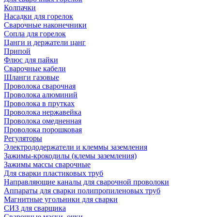
Колпачки
Насадки для горелок
Сварочные наконечники
Сопла для горелок
Цанги и держатели цанг
Припой
Флюс для пайки
Сварочные кабели
Шланги газовые
Проволока сварочная
Проволока алюминий
Проволока в прутках
Проволока нержавейка
Проволока омедненная
Проволока порошковая
Регуляторы
Электрододержатели и клеммы заземления
Зажимы-крокодилы (клемы заземления)
Зажимы массы сварочные
Для сварки пластиковых труб
Направляющие каналы для сварочной проволоки
Аппараты для сварки полипропиленовых труб
Магнитные угольники для сварки
СИЗ для сварщика
Сварочные маски, очки