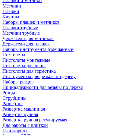
Плашки и метчики
Метчики
Плашки
Клуппы
Наборы плашек и метчиков
Плашки трубные
Метчики трубные
Держатели для метчиков
Держатели для плашек
Наборы инструмента (смешанные)
Пистолеты
Пистолеты монтажные
Пистолеты для пены
Пистолеты для герметика
Инструменты для резьбы по дереву
Наборы резцов
Принадлежности для резьбы по дереву
Резцы
Струбцины
Развертка
Развертка машинная
Развертка ручная
Развертка ручная регулируемая
Для работы с плиткой
Плиткорезы