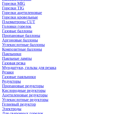
Горелки MIG
Горелки TIG
Горелки ацетиленовые
Горелки кровельные
Плазматроны CUT
Головки горелок
Газовые баллоны
Пропановые баллоны
Аргоновые баллоны
Углекислотные баллоны
Композитные баллоны
Паяльники
Паяльные лампы
Газовая резка
Мундштуки, гильзы для резака
Резаки
Газовые паяльники
Редукторы
Пропановые редукторы
Кислородные редукторы
Ацетиленовые редукторы
Углекислотные редукторы
Гелиевый редуктор
Электроды
Для сварочных горелок