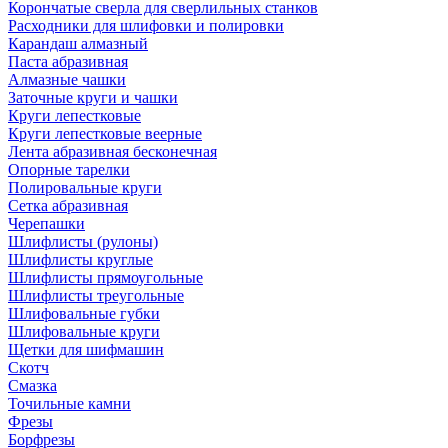
Корончатые сверла для сверлильных станков
Расходники для шлифовки и полировки
Карандаш алмазный
Паста абразивная
Алмазные чашки
Заточные круги и чашки
Круги лепестковые
Круги лепестковые веерные
Лента абразивная бесконечная
Опорные тарелки
Полировальные круги
Сетка абразивная
Черепашки
Шлифлисты (рулоны)
Шлифлисты круглые
Шлифлисты прямоугольные
Шлифлисты треугольные
Шлифовальные губки
Шлифовальные круги
Щетки для шифмашин
Скотч
Смазка
Точильные камни
Фрезы
Борфрезы