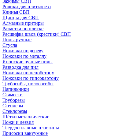
Зажимы СВП
Ролики для плиткореза
Клинья СВП
Щипцы для СВП
Алмазные притиры
Разметка по плитке
Расшифка швов (крестики) СВП
Пилы ручные
Стусла
Ножовки по дереву
Ножовки по металлу
Японские ручные пилы
Разводка для пил
Ножовки по пенобетону
Ножовки по гипсокартону
Трубогибы, полосогибы
Напильники
Стамески
Труборезы
Степлеры
Стеклорезы
Щётки металлические
Ножи и лезвия
Твердосплавные пластины
Присоски вакуумные