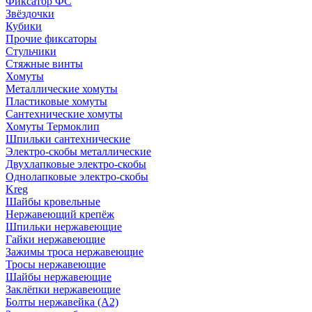
Фиксатор ФС
Звёздочки
Кубики
Прочие фиксаторы
Стульчики
Стяжные винты
Хомуты
Металлические хомуты
Пластиковые хомуты
Сантехнические хомуты
Хомуты Термоклип
Шпильки сантехнические
Электро-скобы металлические
Двухлапковые электро-скобы
Однолапковые электро-скобы
Kreg
Шайбы кровельные
Нержавеющий крепёж
Шпильки нержавеющие
Гайки нержавеющие
Зажимы троса нержавеющие
Тросы нержавеющие
Шайбы нержавеющие
Заклёпки нержавеющие
Болты нержавейка (А2)