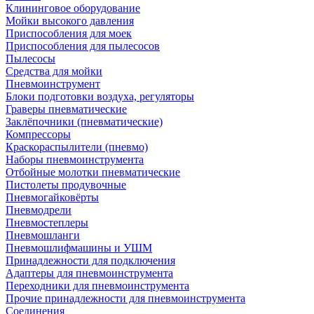
Клининговое оборудование
Мойки высокого давления
Приспособления для моек
Приспособления для пылесосов
Пылесосы
Средства для мойки
Пневмоинструмент
Блоки подготовки воздуха, регуляторы
Граверы пневматические
Заклёпочники (пневматические)
Компрессоры
Краскораспылители (пневмо)
Наборы пневмоинструмента
Отбойные молотки пневматические
Пистолеты продувочные
Пневмогайковёрты
Пневмодрели
Пневмостеплеры
Пневмошланги
Пневмошлифмашины и УШМ
Принадлежности для подключения
Адаптеры для пневмоинструмента
Переходники для пневмоинструмента
Прочие принадлежности для пневмоинструмента
Соединения