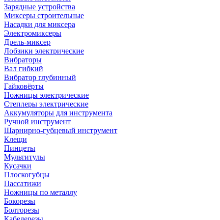
Зарядные устройства
Миксеры строительные
Насадки для миксера
Электромиксеры
Дрель-миксер
Лобзики электрические
Вибраторы
Вал гибкий
Вибратор глубинный
Гайковёрты
Ножницы электрические
Степлеры электрические
Аккумуляторы для инструмента
Ручной инструмент
Шарнирно-губцевый инструмент
Клещи
Пинцеты
Мультитулы
Кусачки
Плоскогубцы
Пассатижи
Ножницы по металлу
Бокорезы
Болторезы
Кабелерезы