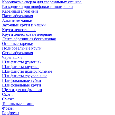
Корончатые сверла для сверлильных станков
Расходники для шлифовки и полировки
Карандаш алмазный
Паста абразивная
Алмазные чашки
Заточные круги и чашки
Круги лепестковые
Круги лепестковые веерные
Лента абразивная бесконечная
Опорные тарелки
Полировальные круги
Сетка абразивная
Черепашки
Шлифлисты (рулоны)
Шлифлисты круглые
Шлифлисты прямоугольные
Шлифлисты треугольные
Шлифовальные губки
Шлифовальные круги
Щетки для шифмашин
Скотч
Смазка
Точильные камни
Фрезы
Борфрезы