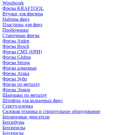
Woodwork
Фрезы KRAFTOOL
Втулки для фрезера
Наборы фрез
Пластины для фрез
Пробочники
Станочные фрезы
Фрезы Arden
Фрезы Bosch
Фрезы CMT (ЦРИ)
Фрезы Globus
Фрезы Strong
Фрезы алмазные
Фрезы Атака
Фрезы Зубр
Фрезы по металлу
Фрезы Энкор
Шарошки по металлу
Штифты для кольцевых фрез
Стретч-пленка
Силовая техника и строительное оборудование
Бензиновые двигатели
Бензобуры
Бензопилы
Бензорезы