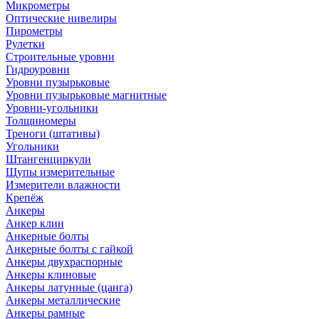
Микрометры
Оптические нивелиры
Пирометры
Рулетки
Строительные уровни
Гидроуровни
Уровни пузырьковые
Уровни пузырьковые магнитные
Уровни-угольники
Толщиномеры
Треноги (штативы)
Угольники
Штангенциркули
Щупы измерительные
Измерители влажности
Крепёж
Анкеры
Анкер клин
Анкерные болты
Анкерные болты с гайкой
Анкеры двухраспорные
Анкеры клиновые
Анкеры латунные (цанга)
Анкеры металлические
Анкеры рамные