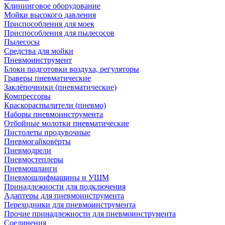
Клининговое оборудование
Мойки высокого давления
Приспособления для моек
Приспособления для пылесосов
Пылесосы
Средства для мойки
Пневмоинструмент
Блоки подготовки воздуха, регуляторы
Граверы пневматические
Заклёпочники (пневматические)
Компрессоры
Краскораспылители (пневмо)
Наборы пневмоинструмента
Отбойные молотки пневматические
Пистолеты продувочные
Пневмогайковёрты
Пневмодрели
Пневмостеплеры
Пневмошланги
Пневмошлифмашины и УШМ
Принадлежности для подключения
Адаптеры для пневмоинструмента
Переходники для пневмоинструмента
Прочие принадлежности для пневмоинструмента
Соединения