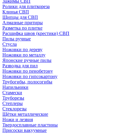
Зажимы СВП
Ролики для плиткореза
Клинья СВП
Щипцы для СВП
Алмазные притиры
Разметка по плитке
Расшифка швов (крестики) СВП
Пилы ручные
Стусла
Ножовки по дереву
Ножовки по металлу
Японские ручные пилы
Разводка для пил
Ножовки по пенобетону
Ножовки по гипсокартону
Трубогибы, полосогибы
Напильники
Стамески
Труборезы
Степлеры
Стеклорезы
Щётки металлические
Ножи и лезвия
Твердосплавные пластины
Присоски вакуумные