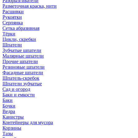
Разбрызгиватели
Разметочная краска, нити
Расшивки
Рукоятки
Серпянка
Сетка абразивная
Тёрки
Цикли, скребки
Шпатели
Зубчатые шпатели
Малярные шпатели
Прочие шпатели
Резиновые шпатели
Фасадные шпатели
Шпатель-скребок
Шпатели зубчатые
Сад и огород
Баки и емкости
Баки
Бочки
Ведра
Канистры
Контейнеры для мусора
Корзины
Тазы