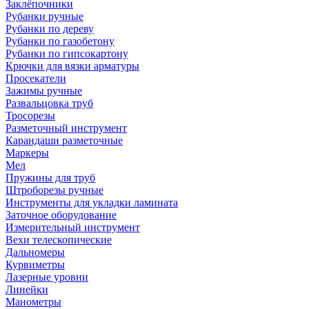
Заклёпочники
Рубанки ручные
Рубанки по дереву
Рубанки по газобетону
Рубанки по гипсокартону
Крючки для вязки арматуры
Просекатели
Зажимы ручные
Развальцовка труб
Тросорезы
Разметочный инструмент
Карандаши разметочные
Маркеры
Мел
Пружины для труб
Штроборезы ручные
Инструменты для укладки ламината
Заточное оборудование
Измерительный инструмент
Вехи телескопические
Дальномеры
Курвиметры
Лазерные уровни
Линейки
Манометры