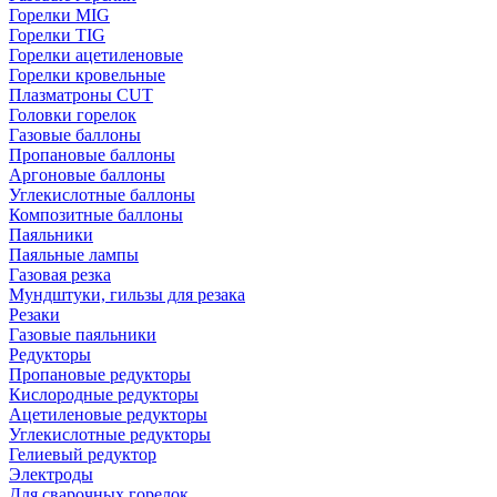
Горелки MIG
Горелки TIG
Горелки ацетиленовые
Горелки кровельные
Плазматроны CUT
Головки горелок
Газовые баллоны
Пропановые баллоны
Аргоновые баллоны
Углекислотные баллоны
Композитные баллоны
Паяльники
Паяльные лампы
Газовая резка
Мундштуки, гильзы для резака
Резаки
Газовые паяльники
Редукторы
Пропановые редукторы
Кислородные редукторы
Ацетиленовые редукторы
Углекислотные редукторы
Гелиевый редуктор
Электроды
Для сварочных горелок