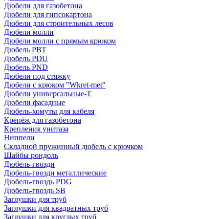
Дюбели для газобетона
Дюбели для гипсокартона
Дюбели для строительных лесов
Дюбели молли
Дюбели молли с прямым крюком
Дюбель PBT
Дюбель PDU
Дюбель PND
Дюбели под стяжку
Дюбели с крюком "Wkret-met"
Дюбели универсальные-Т
Дюбели фасадные
Дюбель-хомуты для кабеля
Крепёж для газобетона
Крепления унитаза
Ниппели
Складной пружинный дюбель с крючком
Шайбы рондоль
Дюбель-гвозди
Дюбель-гвозди металлические
Дюбель-гвоздь PDG
Дюбель-гвоздь SB
Заглушки для труб
Заглушки для квадратных труб
Заглушки для круглых труб