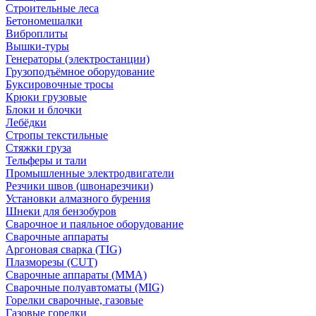
Строительные леса
Бетономешалки
Виброплиты
Вышки-туры
Генераторы (электростанции)
Грузоподъёмное оборудование
Буксировочные тросы
Крюки грузовые
Блоки и блочки
Лебёдки
Стропы текстильные
Стяжки груза
Тельферы и тали
Промышленные электродвигатели
Резчики швов (швонарезчики)
Установки алмазного бурения
Шнеки для бензобуров
Сварочное и паяльное оборудование
Сварочные аппараты
Аргоновая сварка (TIG)
Плазморезы (CUT)
Сварочные аппараты (MMA)
Сварочные полуавтоматы (MIG)
Горелки сварочные, газовые
Газовые горелки