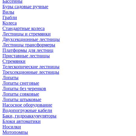
Бассейны
Буры садовые ручные
Вилы
Грабли
Колеса
Стандартные колеса
Лестницы и стремянки
Двухсекционные лестницы
Лестницы трансформеры
Платформы для лестниц
Приставные лестницы
Стремянки
Телескопические лестницы
Трехсекционные лестницы
Лопаты
Лопаты снеговые
Лопаты без черенков
Лопаты совковые
Лопаты штыковые
Насосное оборудование
Водопогружные кабели
Баки, гидроаккумуляторы
Блоки автоматики
Носилки
Мотопомпы