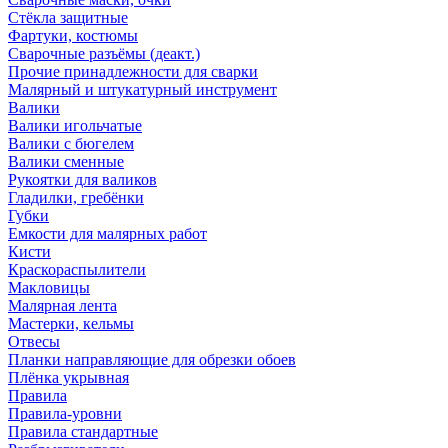
Стёкла защитные
Фартуки, костюмы
Сварочные разъёмы (деакт.)
Прочие принадлежности для сварки
Малярный и штукатурный инструмент
Валики
Валики игольчатые
Валики с бюгелем
Валики сменные
Рукоятки для валиков
Гладилки, гребёнки
Губки
Емкости для малярных работ
Кисти
Краскораспылители
Макловицы
Малярная лента
Мастерки, кельмы
Отвесы
Планки направляющие для обрезки обоев
Плёнка укрывная
Правила
Правила-уровни
Правила стандартные