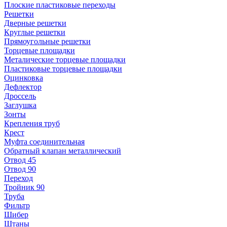
Плоские пластиковые переходы
Решетки
Дверные решетки
Круглые решетки
Прямоугольные решетки
Торцевые площадки
Металические торцевые площадки
Пластиковые торцевые площадки
Оцинковка
Дефлектор
Дроссель
Заглушка
Зонты
Крепления труб
Крест
Муфта соединительная
Обратный клапан металлический
Отвод 45
Отвод 90
Переход
Тройник 90
Труба
Фильтр
Шибер
Штаны