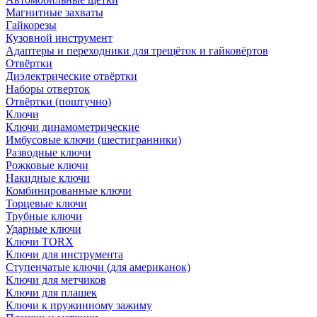
Магнитные захваты
Гайкорезы
Кузовной инструмент
Адаптеры и переходники для трещёток и гайковёртов
Отвёртки
Диэлектрические отвёртки
Наборы отверток
Отвёртки (поштучно)
Ключи
Ключи динамометрические
Имбусовые ключи (шестигранники)
Разводные ключи
Рожковые ключи
Накидные ключи
Комбинированные ключи
Торцевые ключи
Трубные ключи
Ударные ключи
Ключи TORX
Ключи для инструмента
Ступенчатые ключи (для американок)
Ключи для метчиков
Ключи для плашек
Ключи к пружинному зажиму