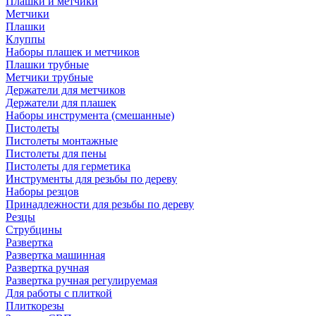
Плашки и метчики
Метчики
Плашки
Клуппы
Наборы плашек и метчиков
Плашки трубные
Метчики трубные
Держатели для метчиков
Держатели для плашек
Наборы инструмента (смешанные)
Пистолеты
Пистолеты монтажные
Пистолеты для пены
Пистолеты для герметика
Инструменты для резьбы по дереву
Наборы резцов
Принадлежности для резьбы по дереву
Резцы
Струбцины
Развертка
Развертка машинная
Развертка ручная
Развертка ручная регулируемая
Для работы с плиткой
Плиткорезы