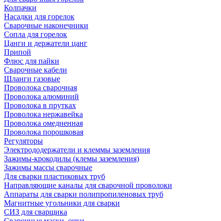
Колпачки
Насадки для горелок
Сварочные наконечники
Сопла для горелок
Цанги и держатели цанг
Припой
Флюс для пайки
Сварочные кабели
Шланги газовые
Проволока сварочная
Проволока алюминий
Проволока в прутках
Проволока нержавейка
Проволока омедненная
Проволока порошковая
Регуляторы
Электрододержатели и клеммы заземления
Зажимы-крокодилы (клемы заземления)
Зажимы массы сварочные
Для сварки пластиковых труб
Направляющие каналы для сварочной проволоки
Аппараты для сварки полипропиленовых труб
Магнитные угольники для сварки
СИЗ для сварщика
Сварочные маски, очки