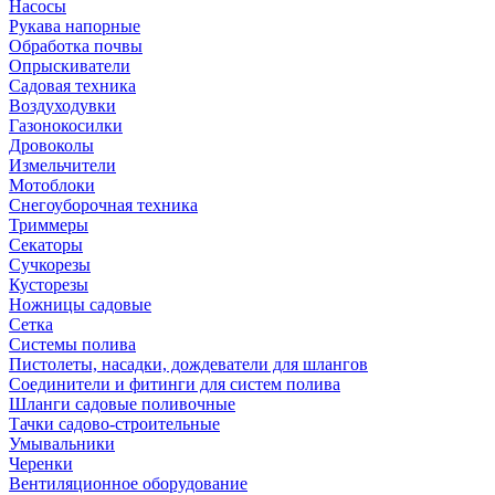
Насосы
Рукава напорные
Обработка почвы
Опрыскиватели
Садовая техника
Воздуходувки
Газонокосилки
Дровоколы
Измельчители
Мотоблоки
Снегоуборочная техника
Триммеры
Секаторы
Сучкорезы
Кусторезы
Ножницы садовые
Сетка
Системы полива
Пистолеты, насадки, дождеватели для шлангов
Соединители и фитинги для систем полива
Шланги садовые поливочные
Тачки садово-строительные
Умывальники
Черенки
Вентиляционное оборудование