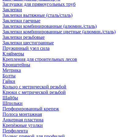
Заглушки для прямоугольных труб
Заклепки
Заклепки вытяжные (сталь/сталь)
Заклепки гаечные
Заклепки комбинированные (алюмин./сталь)
Заклепки комбинированные цветные (алюмин./сталь)
Заклепки резьбовые
Заклепки шестигранные
Пружинный узел сила
Кляймеры
Крепления для строительных лесов
Кронштейны
Метрика
Болты
Гайки
Кольцо с метрической резьбой
Крюки с метрической резьбой
Шайбы
Шпильки
Перфорированный крепеж
Полоса монтажная
Анкерная пластина
Крепёжные уголки
Перфолента
Подвес прямой для профилей