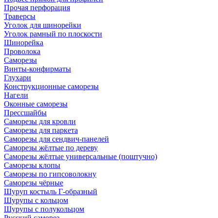
Прочая перфорация
Траверсы
Уголок для шинорейки
Уголок рамный по плоскости
Шинорейка
Проволока
Саморезы
Винты-конфирматы
Глухари
Конструкционные саморезы
Нагели
Оконные саморезы
Прессшайбы
Саморезы для кровли
Саморезы для паркета
Саморезы для сендвич-панелей
Саморезы жёлтые по дереву
Саморезы жёлтые универсальные (поштучно)
Саморезы клопы
Саморезы по гипсоволокну
Саморезы чёрные
Шуруп костыль Г-образный
Шурупы с кольцом
Шурупы с полукольцом
Русский саморез