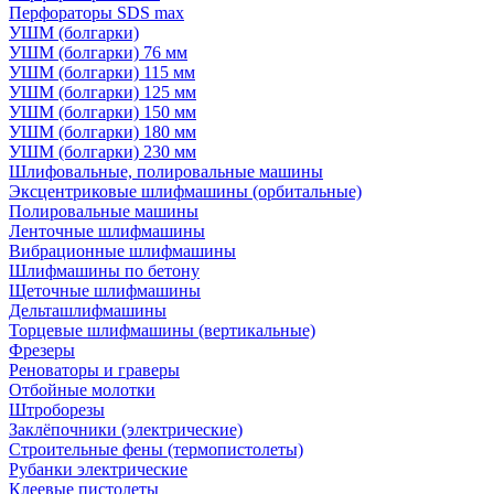
Перфораторы SDS max
УШМ (болгарки)
УШМ (болгарки) 76 мм
УШМ (болгарки) 115 мм
УШМ (болгарки) 125 мм
УШМ (болгарки) 150 мм
УШМ (болгарки) 180 мм
УШМ (болгарки) 230 мм
Шлифовальные, полировальные машины
Эксцентриковые шлифмашины (орбитальные)
Полировальные машины
Ленточные шлифмашины
Вибрационные шлифмашины
Шлифмашины по бетону
Щеточные шлифмашины
Дельташлифмашины
Торцевые шлифмашины (вертикальные)
Фрезеры
Реноваторы и граверы
Отбойные молотки
Штроборезы
Заклёпочники (электрические)
Строительные фены (термопистолеты)
Рубанки электрические
Клеевые пистолеты