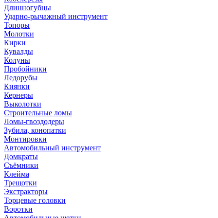
Длинногубцы
Ударно-рычажный инструмент
Топоры
Молотки
Кирки
Кувалды
Колуны
Пробойники
Ледорубы
Киянки
Кернеры
Выколотки
Строительные ломы
Ломы-гвоздодеры
Зубила, конопатки
Монтировки
Автомобильный инструмент
Домкраты
Съёмники
Клейма
Трещотки
Экстракторы
Торцевые головки
Воротки
Автомобильные щетки