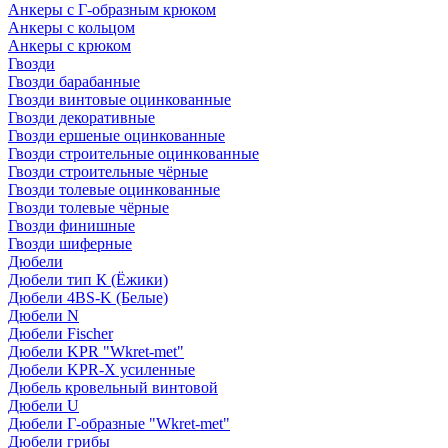
Анкеры с Г-образным крюком
Анкеры с кольцом
Анкеры с крюком
Гвозди
Гвозди барабанные
Гвозди винтовые оцинкованные
Гвозди декоративные
Гвозди ершеные оцинкованные
Гвозди строительные оцинкованные
Гвозди строительные чёрные
Гвозди толевые оцинкованные
Гвозди толевые чёрные
Гвозди финишные
Гвозди шиферные
Дюбели
Дюбели тип К (Ёжики)
Дюбели 4BS-K (Белые)
Дюбели N
Дюбели Fischer
Дюбели KPR "Wkret-met"
Дюбели KPR-Х усиленные
Дюбель кровельный винтовой
Дюбели U
Дюбели Г-образные "Wkret-met"
Дюбели грибы