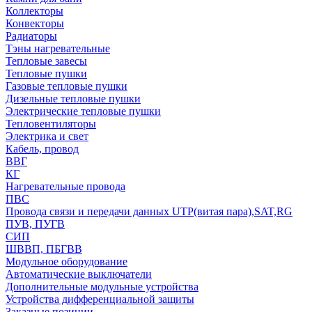
Коллекторы
Конвекторы
Радиаторы
Тэны нагревательные
Тепловые завесы
Тепловые пушки
Газовые тепловые пушки
Дизельные тепловые пушки
Электрические тепловые пушки
Тепловентиляторы
Электрика и свет
Кабель, провод
ВВГ
КГ
Нагревательные провода
ПВС
Провода связи и передачи данных UTP(витая пара),SAT,RG
ПУВ, ПУГВ
СИП
ШВВП, ПБГВВ
Модульное оборудование
Автоматические выключатели
Дополнительные модульные устройства
Устройства дифференциальной защиты
Заказные позиции