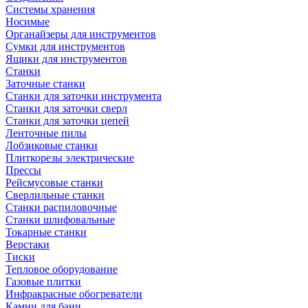
Системы хранения
Носимые
Органайзеры для инструментов
Сумки для инструментов
Ящики для инструментов
Станки
Заточные станки
Станки для заточки инструмента
Станки для заточки сверл
Станки для заточки цепей
Ленточные пилы
Лобзиковые станки
Плиткорезы электрические
Прессы
Рейсмусовые станки
Сверлильные станки
Станки распиловочные
Станки шлифовальные
Токарные станки
Верстаки
Тиски
Тепловое оборудование
Газовые плитки
Инфракрасные обогреватели
Камни для бани