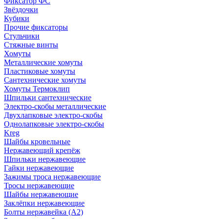
Фиксатор ФС
Звёздочки
Кубики
Прочие фиксаторы
Стульчики
Стяжные винты
Хомуты
Металлические хомуты
Пластиковые хомуты
Сантехнические хомуты
Хомуты Термоклип
Шпильки сантехнические
Электро-скобы металлические
Двухлапковые электро-скобы
Однолапковые электро-скобы
Kreg
Шайбы кровельные
Нержавеющий крепёж
Шпильки нержавеющие
Гайки нержавеющие
Зажимы троса нержавеющие
Тросы нержавеющие
Шайбы нержавеющие
Заклёпки нержавеющие
Болты нержавейка (А2)