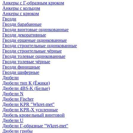
Анкеры с Г-образным крюком
Анкеры с кольцом
Анкеры с крюком
Гвозди
Гвозди барабанные
Гвозди винтовые оцинкованные
Гвозди декоративные
Гвозди ершеные оцинкованные
Гвозди строительные оцинкованные
Гвозди строительные чёрные
Гвозди толевые оцинкованные
Гвозди толевые чёрные
Гвозди финишные
Гвозди шиферные
Дюбели
Дюбели тип К (Ёжики)
Дюбели 4BS-K (Белые)
Дюбели N
Дюбели Fischer
Дюбели KPR "Wkret-met"
Дюбели KPR-Х усиленные
Дюбель кровельный винтовой
Дюбели U
Дюбели Г-образные "Wkret-met"
Дюбели грибы