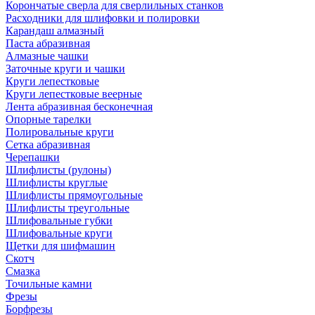
Корончатые сверла для сверлильных станков
Расходники для шлифовки и полировки
Карандаш алмазный
Паста абразивная
Алмазные чашки
Заточные круги и чашки
Круги лепестковые
Круги лепестковые веерные
Лента абразивная бесконечная
Опорные тарелки
Полировальные круги
Сетка абразивная
Черепашки
Шлифлисты (рулоны)
Шлифлисты круглые
Шлифлисты прямоугольные
Шлифлисты треугольные
Шлифовальные губки
Шлифовальные круги
Щетки для шифмашин
Скотч
Смазка
Точильные камни
Фрезы
Борфрезы