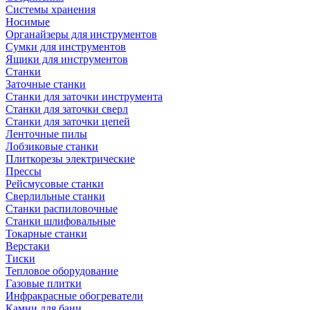
Системы хранения
Носимые
Органайзеры для инструментов
Сумки для инструментов
Ящики для инструментов
Станки
Заточные станки
Станки для заточки инструмента
Станки для заточки сверл
Станки для заточки цепей
Ленточные пилы
Лобзиковые станки
Плиткорезы электрические
Прессы
Рейсмусовые станки
Сверлильные станки
Станки распиловочные
Станки шлифовальные
Токарные станки
Верстаки
Тиски
Тепловое оборудование
Газовые плитки
Инфракрасные обогреватели
Камни для бани