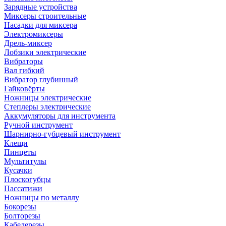
Зарядные устройства
Миксеры строительные
Насадки для миксера
Электромиксеры
Дрель-миксер
Лобзики электрические
Вибраторы
Вал гибкий
Вибратор глубинный
Гайковёрты
Ножницы электрические
Степлеры электрические
Аккумуляторы для инструмента
Ручной инструмент
Шарнирно-губцевый инструмент
Клещи
Пинцеты
Мультитулы
Кусачки
Плоскогубцы
Пассатижи
Ножницы по металлу
Бокорезы
Болторезы
Кабелерезы