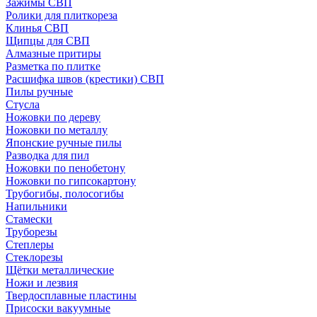
Зажимы СВП
Ролики для плиткореза
Клинья СВП
Щипцы для СВП
Алмазные притиры
Разметка по плитке
Расшифка швов (крестики) СВП
Пилы ручные
Стусла
Ножовки по дереву
Ножовки по металлу
Японские ручные пилы
Разводка для пил
Ножовки по пенобетону
Ножовки по гипсокартону
Трубогибы, полосогибы
Напильники
Стамески
Труборезы
Степлеры
Стеклорезы
Щётки металлические
Ножи и лезвия
Твердосплавные пластины
Присоски вакуумные