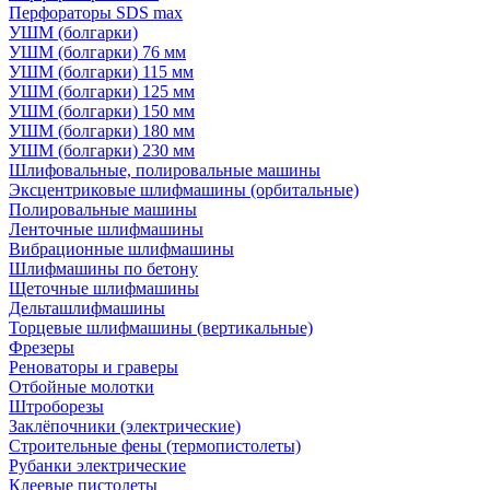
Перфораторы SDS max
УШМ (болгарки)
УШМ (болгарки) 76 мм
УШМ (болгарки) 115 мм
УШМ (болгарки) 125 мм
УШМ (болгарки) 150 мм
УШМ (болгарки) 180 мм
УШМ (болгарки) 230 мм
Шлифовальные, полировальные машины
Эксцентриковые шлифмашины (орбитальные)
Полировальные машины
Ленточные шлифмашины
Вибрационные шлифмашины
Шлифмашины по бетону
Щеточные шлифмашины
Дельташлифмашины
Торцевые шлифмашины (вертикальные)
Фрезеры
Реноваторы и граверы
Отбойные молотки
Штроборезы
Заклёпочники (электрические)
Строительные фены (термопистолеты)
Рубанки электрические
Клеевые пистолеты