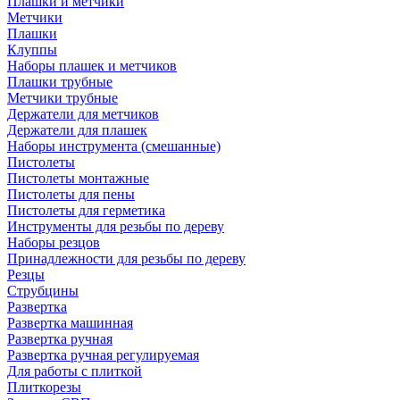
Плашки и метчики
Метчики
Плашки
Клуппы
Наборы плашек и метчиков
Плашки трубные
Метчики трубные
Держатели для метчиков
Держатели для плашек
Наборы инструмента (смешанные)
Пистолеты
Пистолеты монтажные
Пистолеты для пены
Пистолеты для герметика
Инструменты для резьбы по дереву
Наборы резцов
Принадлежности для резьбы по дереву
Резцы
Струбцины
Развертка
Развертка машинная
Развертка ручная
Развертка ручная регулируемая
Для работы с плиткой
Плиткорезы