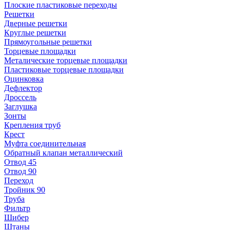
Плоские пластиковые переходы
Решетки
Дверные решетки
Круглые решетки
Прямоугольные решетки
Торцевые площадки
Металические торцевые площадки
Пластиковые торцевые площадки
Оцинковка
Дефлектор
Дроссель
Заглушка
Зонты
Крепления труб
Крест
Муфта соединительная
Обратный клапан металлический
Отвод 45
Отвод 90
Переход
Тройник 90
Труба
Фильтр
Шибер
Штаны