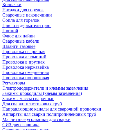
Колпачки
Насадки для горелок
Сварочные наконечники
Сопла для горелок
Цанги и держатели цанг
Припой
Флюс для пайки
Сварочные кабели
Шланги газовые
Проволока сварочная
Проволока алюминий
Проволока в прутках
Проволока нержавейка
Проволока омедненная
Проволока порошковая
Регуляторы
Электрододержатели и клеммы заземления
Зажимы-крокодилы (клемы заземления)
Зажимы массы сварочные
Для сварки пластиковых труб
Направляющие каналы для сварочной проволоки
Аппараты для сварки полипропиленовых труб
Магнитные угольники для сварки
СИЗ для сварщика
Сварочные маски, очки