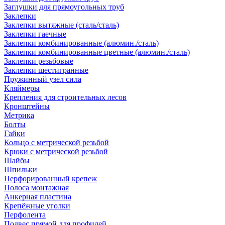
Заглушки для прямоугольных труб
Заклепки
Заклепки вытяжные (сталь/сталь)
Заклепки гаечные
Заклепки комбинированные (алюмин./сталь)
Заклепки комбинированные цветные (алюмин./сталь)
Заклепки резьбовые
Заклепки шестигранные
Пружинный узел сила
Кляймеры
Крепления для строительных лесов
Кронштейны
Метрика
Болты
Гайки
Кольцо с метрической резьбой
Крюки с метрической резьбой
Шайбы
Шпильки
Перфорированный крепеж
Полоса монтажная
Анкерная пластина
Крепёжные уголки
Перфолента
Подвес прямой для профилей