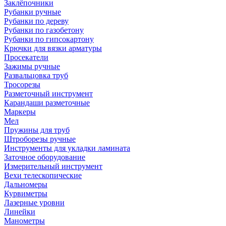
Заклёпочники
Рубанки ручные
Рубанки по дереву
Рубанки по газобетону
Рубанки по гипсокартону
Крючки для вязки арматуры
Просекатели
Зажимы ручные
Развальцовка труб
Тросорезы
Разметочный инструмент
Карандаши разметочные
Маркеры
Мел
Пружины для труб
Штроборезы ручные
Инструменты для укладки ламината
Заточное оборудование
Измерительный инструмент
Вехи телескопические
Дальномеры
Курвиметры
Лазерные уровни
Линейки
Манометры