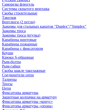
Саморезы флюгель
Системы скрытого монтажа
Скобы строительные
Такелаж
Вертлюги (2 петли)
Зажимы для стальных канатов "Duplex"/"Simplex"
Зажимы троса
Зажимы троса (втулка)
Карабины винтовые
Карабины пожарные
Карабины с фиксатором
Коуши
Крюки S-образные
Рым-болты
Рым-гайки
Скобы шакле такелажные
Соединители цепи
Талрепы
Тросы
Цепи
Фиксаторы арматуры
Защитные колпачки на арматуру
Фиксаторы арматуры «конус»
Фиксаторы арматуры «опора»