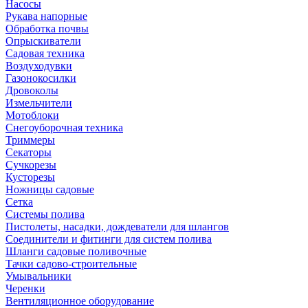
Насосы
Рукава напорные
Обработка почвы
Опрыскиватели
Садовая техника
Воздуходувки
Газонокосилки
Дровоколы
Измельчители
Мотоблоки
Снегоуборочная техника
Триммеры
Секаторы
Сучкорезы
Кусторезы
Ножницы садовые
Сетка
Системы полива
Пистолеты, насадки, дождеватели для шлангов
Соединители и фитинги для систем полива
Шланги садовые поливочные
Тачки садово-строительные
Умывальники
Черенки
Вентиляционное оборудование