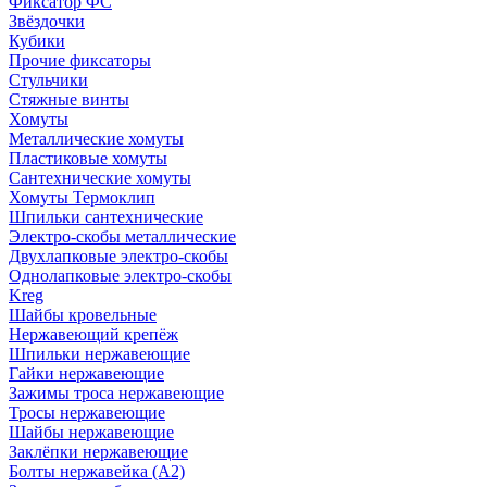
Фиксатор ФС
Звёздочки
Кубики
Прочие фиксаторы
Стульчики
Стяжные винты
Хомуты
Металлические хомуты
Пластиковые хомуты
Сантехнические хомуты
Хомуты Термоклип
Шпильки сантехнические
Электро-скобы металлические
Двухлапковые электро-скобы
Однолапковые электро-скобы
Kreg
Шайбы кровельные
Нержавеющий крепёж
Шпильки нержавеющие
Гайки нержавеющие
Зажимы троса нержавеющие
Тросы нержавеющие
Шайбы нержавеющие
Заклёпки нержавеющие
Болты нержавейка (А2)