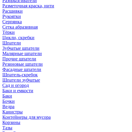
Разбрызгиватели
Разметочная краска, нити
Расшивки
Рукоятки
Серпянка
Сетка абразивная
Тёрки
Цикли, скребки
Шпатели
Зубчатые шпатели
Малярные шпатели
Прочие шпатели
Резиновые шпатели
Фасадные шпатели
Шпатель-скребок
Шпатели зубчатые
Сад и огород
Баки и емкости
Баки
Бочки
Ведра
Канистры
Контейнеры для мусора
Корзины
Тазы