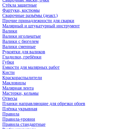
Стёкла защитные
Фартуки, костюмы
Сварочные разъёмы (деакт.)
Прочие принадлежности для сварки
Малярный и штукатурный инструмент
Валики
Валики игольчатые
Валики с бюгелем
Валики сменные
Рукоятки для валиков
Гладилки, гребёнки
Губки
Емкости для малярных работ
Кисти
Краскораспылители
Макловицы
Малярная лента
Мастерки, кельмы
Отвесы
Планки направляющие для обрезки обоев
Плёнка укрывная
Правила
Правила-уровни
Правила стандартные