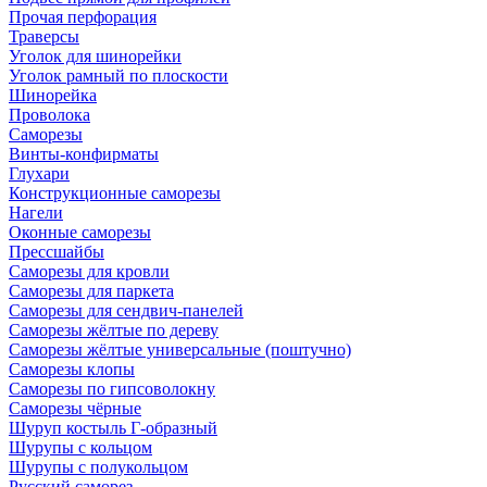
Прочая перфорация
Траверсы
Уголок для шинорейки
Уголок рамный по плоскости
Шинорейка
Проволока
Саморезы
Винты-конфирматы
Глухари
Конструкционные саморезы
Нагели
Оконные саморезы
Прессшайбы
Саморезы для кровли
Саморезы для паркета
Саморезы для сендвич-панелей
Саморезы жёлтые по дереву
Саморезы жёлтые универсальные (поштучно)
Саморезы клопы
Саморезы по гипсоволокну
Саморезы чёрные
Шуруп костыль Г-образный
Шурупы с кольцом
Шурупы с полукольцом
Русский саморез