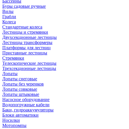
Бассейны
Буры садовые ручные
Вилы
Грабли
Колеса
Стандартные колеса
Лестницы и стремянки
Двухсекционные лестницы
Лестницы трансформеры
Платформы для лестниц
Приставные лестницы
Стремянки
Телескопические лестницы
Трехсекционные лестницы
Лопаты
Лопаты снеговые
Лопаты без черенков
Лопаты совковые
Лопаты штыковые
Насосное оборудование
Водопогружные кабели
Баки, гидроаккумуляторы
Блоки автоматики
Носилки
Мотопомпы