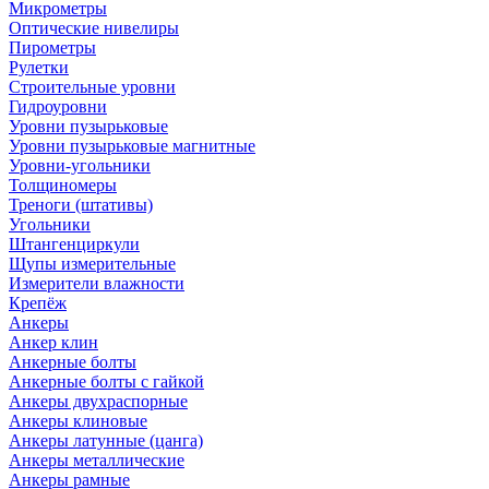
Микрометры
Оптические нивелиры
Пирометры
Рулетки
Строительные уровни
Гидроуровни
Уровни пузырьковые
Уровни пузырьковые магнитные
Уровни-угольники
Толщиномеры
Треноги (штативы)
Угольники
Штангенциркули
Щупы измерительные
Измерители влажности
Крепёж
Анкеры
Анкер клин
Анкерные болты
Анкерные болты с гайкой
Анкеры двухраспорные
Анкеры клиновые
Анкеры латунные (цанга)
Анкеры металлические
Анкеры рамные