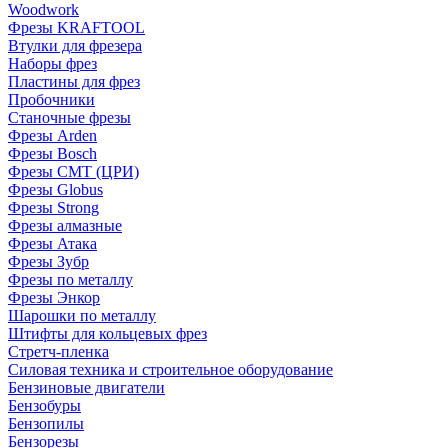
Woodwork
Фрезы KRAFTOOL
Втулки для фрезера
Наборы фрез
Пластины для фрез
Пробочники
Станочные фрезы
Фрезы Arden
Фрезы Bosch
Фрезы CMT (ЦРИ)
Фрезы Globus
Фрезы Strong
Фрезы алмазные
Фрезы Атака
Фрезы Зубр
Фрезы по металлу
Фрезы Энкор
Шарошки по металлу
Штифты для кольцевых фрез
Стретч-пленка
Силовая техника и строительное оборудование
Бензиновые двигатели
Бензобуры
Бензопилы
Бензорезы