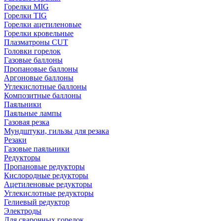
Горелки MIG
Горелки TIG
Горелки ацетиленовые
Горелки кровельные
Плазматроны CUT
Головки горелок
Газовые баллоны
Пропановые баллоны
Аргоновые баллоны
Углекислотные баллоны
Композитные баллоны
Паяльники
Паяльные лампы
Газовая резка
Мундштуки, гильзы для резака
Резаки
Газовые паяльники
Редукторы
Пропановые редукторы
Кислородные редукторы
Ацетиленовые редукторы
Углекислотные редукторы
Гелиевый редуктор
Электроды
Для сварочных горелок