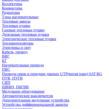
Коллекторы
Конвекторы
Радиаторы
Тэны нагревательные
Тепловые завесы
Тепловые пушки
Газовые тепловые пушки
Дизельные тепловые пушки
Электрические тепловые пушки
Тепловентиляторы
Электрика и свет
Кабель, провод
ВВГ
КГ
Нагревательные провода
ПВС
Провода связи и передачи данных UTP(витая пара),SAT,RG
ПУВ, ПУГВ
СИП
ШВВП, ПБГВВ
Модульное оборудование
Автоматические выключатели
Дополнительные модульные устройства
Устройства дифференциальной защиты
Заказные позиции