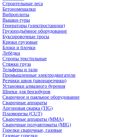
Строительные леса
Бетономешалки
Виброплиты
Вышки-туры
Генераторы (электростанции)
Грузоподъёмное оборудование
Буксировочные тросы
Крюки грузовые
Блоки и блочки
Лебёдки
Стропы текстильные
Стяжки груза
Тельферы и тали
Промышленные электродвигатели
Резчики швов (швонарезчики)
Установки алмазного бурения
Шнеки для бензобуров
Сварочное и паяльное оборудование
Сварочные аппараты
Аргоновая сварка (TIG)
Плазморезы (CUT)
Сварочные аппараты (MMA)
Сварочные полуавтоматы (MIG)
Горелки сварочные, газовые
Газовые горелки