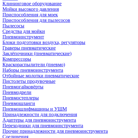
Клининговое оборудование
Мойки высокого давления
Приспособления для моек
Приспособления для пылесосов
Пылесосы
Средства для мойки
Пневмоинструмент
Блоки подготовки воздуха, регуляторы
Граверы пневматические
Заклёпочники (пневматические)
Компрессоры
Краскораспылители (пневмо)
Наборы пневмоинструмента
Отбойные молотки пневматические
Пистолеты продувочные
Пневмогайковёрты
Пневмодрели
Пневмостеплеры
Пневмошланги
Пневмошлифмашины и УШМ
Принадлежности для подключения
Адаптеры для пневмоинструмента
Переходники для пневмоинструмента
Прочие принадлежности для пневмоинструмента
Соединения