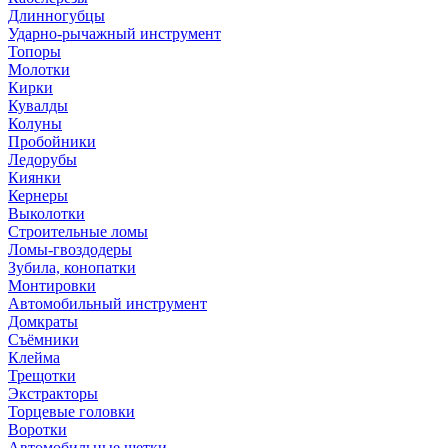
Длинногубцы
Ударно-рычажный инструмент
Топоры
Молотки
Кирки
Кувалды
Колуны
Пробойники
Ледорубы
Киянки
Кернеры
Выколотки
Строительные ломы
Ломы-гвоздодеры
Зубила, конопатки
Монтировки
Автомобильный инструмент
Домкраты
Съёмники
Клейма
Трещотки
Экстракторы
Торцевые головки
Воротки
Автомобильные щетки