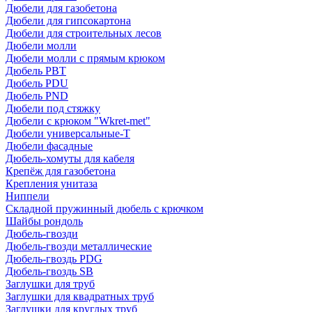
Дюбели для газобетона
Дюбели для гипсокартона
Дюбели для строительных лесов
Дюбели молли
Дюбели молли с прямым крюком
Дюбель PBT
Дюбель PDU
Дюбель PND
Дюбели под стяжку
Дюбели с крюком "Wkret-met"
Дюбели универсальные-Т
Дюбели фасадные
Дюбель-хомуты для кабеля
Крепёж для газобетона
Крепления унитаза
Ниппели
Складной пружинный дюбель с крючком
Шайбы рондоль
Дюбель-гвозди
Дюбель-гвозди металлические
Дюбель-гвоздь PDG
Дюбель-гвоздь SB
Заглушки для труб
Заглушки для квадратных труб
Заглушки для круглых труб