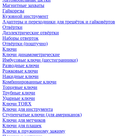
Магнитные захваты
Гайкорезы
Кузовной инструмент
Адаптеры и переходники для трещёток и гайковёртов
Отвёртки
Диэлектрические отвёртки
Наборы отверток
Отвёртки (поштучно)
Ключи
Ключи динамометрические
Имбусовые ключи (шестигранники)
Разводные ключи
Рожковые ключи
Накидные ключи
Комбинированные ключи
Торцевые ключи
Трубные ключи
Ударные ключи
Ключи TORX
Ключи для инструмента
Ступенчатые ключи (для американок)
Ключи для метчиков
Ключи для плашек
Ключи к пружинному зажиму