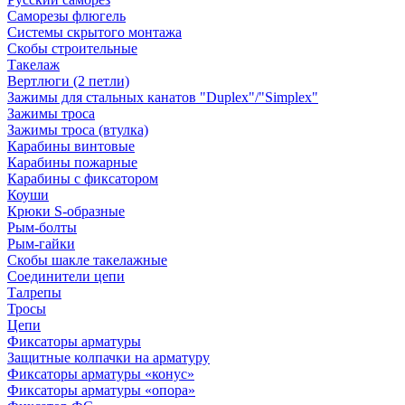
Саморезы флюгель
Системы скрытого монтажа
Скобы строительные
Такелаж
Вертлюги (2 петли)
Зажимы для стальных канатов "Duplex"/"Simplex"
Зажимы троса
Зажимы троса (втулка)
Карабины винтовые
Карабины пожарные
Карабины с фиксатором
Коуши
Крюки S-образные
Рым-болты
Рым-гайки
Скобы шакле такелажные
Соединители цепи
Талрепы
Тросы
Цепи
Фиксаторы арматуры
Защитные колпачки на арматуру
Фиксаторы арматуры «конус»
Фиксаторы арматуры «опора»