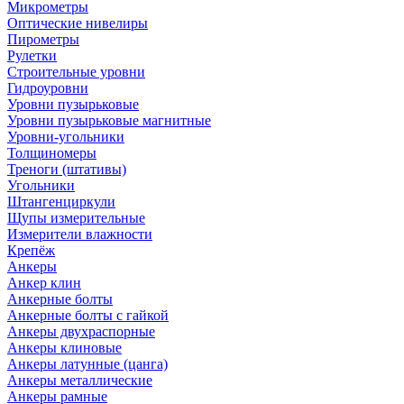
Микрометры
Оптические нивелиры
Пирометры
Рулетки
Строительные уровни
Гидроуровни
Уровни пузырьковые
Уровни пузырьковые магнитные
Уровни-угольники
Толщиномеры
Треноги (штативы)
Угольники
Штангенциркули
Щупы измерительные
Измерители влажности
Крепёж
Анкеры
Анкер клин
Анкерные болты
Анкерные болты с гайкой
Анкеры двухраспорные
Анкеры клиновые
Анкеры латунные (цанга)
Анкеры металлические
Анкеры рамные