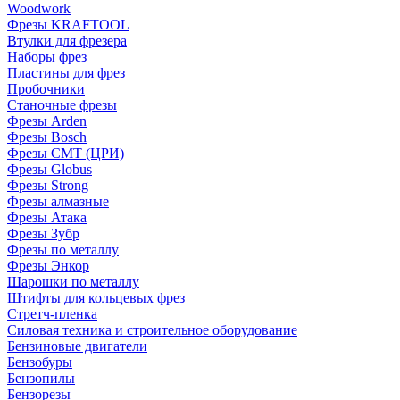
Woodwork
Фрезы KRAFTOOL
Втулки для фрезера
Наборы фрез
Пластины для фрез
Пробочники
Станочные фрезы
Фрезы Arden
Фрезы Bosch
Фрезы CMT (ЦРИ)
Фрезы Globus
Фрезы Strong
Фрезы алмазные
Фрезы Атака
Фрезы Зубр
Фрезы по металлу
Фрезы Энкор
Шарошки по металлу
Штифты для кольцевых фрез
Стретч-пленка
Силовая техника и строительное оборудование
Бензиновые двигатели
Бензобуры
Бензопилы
Бензорезы