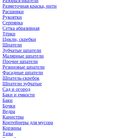
Разбрызгиватели
Разметочная краска, нити
Расшивки
Рукоятки
Серпянка
Сетка абразивная
Тёрки
Цикли, скребки
Шпатели
Зубчатые шпатели
Малярные шпатели
Прочие шпатели
Резиновые шпатели
Фасадные шпатели
Шпатель-скребок
Шпатели зубчатые
Сад и огород
Баки и емкости
Баки
Бочки
Ведра
Канистры
Контейнеры для мусора
Корзины
Тазы