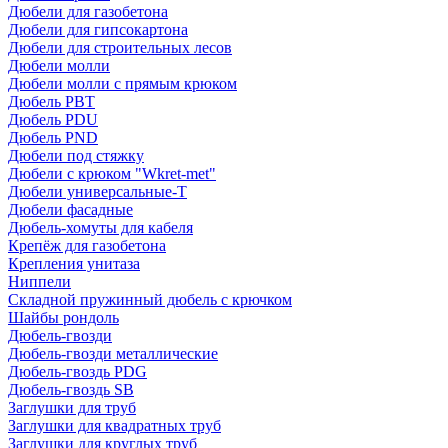
Дюбели для газобетона
Дюбели для гипсокартона
Дюбели для строительных лесов
Дюбели молли
Дюбели молли с прямым крюком
Дюбель PBT
Дюбель PDU
Дюбель PND
Дюбели под стяжку
Дюбели с крюком "Wkret-met"
Дюбели универсальные-Т
Дюбели фасадные
Дюбель-хомуты для кабеля
Крепёж для газобетона
Крепления унитаза
Ниппели
Складной пружинный дюбель с крючком
Шайбы рондоль
Дюбель-гвозди
Дюбель-гвозди металлические
Дюбель-гвоздь PDG
Дюбель-гвоздь SB
Заглушки для труб
Заглушки для квадратных труб
Заглушки для круглых труб