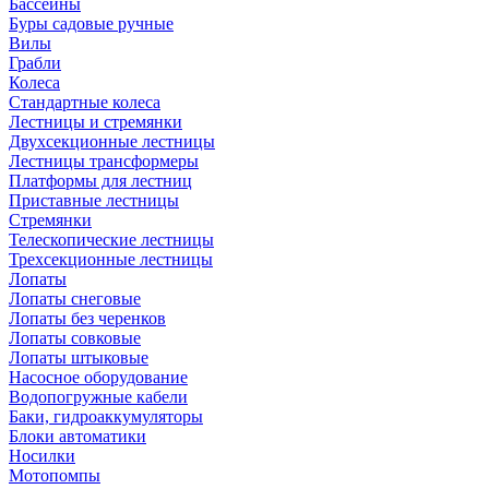
Бассейны
Буры садовые ручные
Вилы
Грабли
Колеса
Стандартные колеса
Лестницы и стремянки
Двухсекционные лестницы
Лестницы трансформеры
Платформы для лестниц
Приставные лестницы
Стремянки
Телескопические лестницы
Трехсекционные лестницы
Лопаты
Лопаты снеговые
Лопаты без черенков
Лопаты совковые
Лопаты штыковые
Насосное оборудование
Водопогружные кабели
Баки, гидроаккумуляторы
Блоки автоматики
Носилки
Мотопомпы