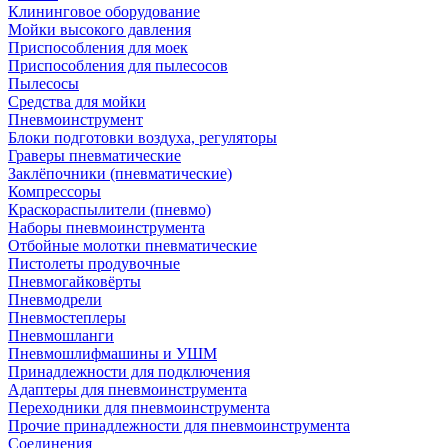
Клининговое оборудование
Мойки высокого давления
Приспособления для моек
Приспособления для пылесосов
Пылесосы
Средства для мойки
Пневмоинструмент
Блоки подготовки воздуха, регуляторы
Граверы пневматические
Заклёпочники (пневматические)
Компрессоры
Краскораспылители (пневмо)
Наборы пневмоинструмента
Отбойные молотки пневматические
Пистолеты продувочные
Пневмогайковёрты
Пневмодрели
Пневмостеплеры
Пневмошланги
Пневмошлифмашины и УШМ
Принадлежности для подключения
Адаптеры для пневмоинструмента
Переходники для пневмоинструмента
Прочие принадлежности для пневмоинструмента
Соединения