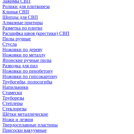
Зажимы СВП
Ролики для плиткореза
Клинья СВП
Щипцы для СВП
Алмазные притиры
Разметка по плитке
Расшифка швов (крестики) СВП
Пилы ручные
Стусла
Ножовки по дереву
Ножовки по металлу
Японские ручные пилы
Разводка для пил
Ножовки по пенобетону
Ножовки по гипсокартону
Трубогибы, полосогибы
Напильники
Стамески
Труборезы
Степлеры
Стеклорезы
Щётки металлические
Ножи и лезвия
Твердосплавные пластины
Присоски вакуумные