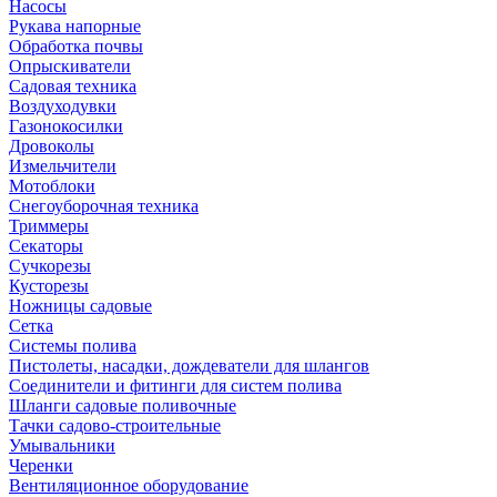
Насосы
Рукава напорные
Обработка почвы
Опрыскиватели
Садовая техника
Воздуходувки
Газонокосилки
Дровоколы
Измельчители
Мотоблоки
Снегоуборочная техника
Триммеры
Секаторы
Сучкорезы
Кусторезы
Ножницы садовые
Сетка
Системы полива
Пистолеты, насадки, дождеватели для шлангов
Соединители и фитинги для систем полива
Шланги садовые поливочные
Тачки садово-строительные
Умывальники
Черенки
Вентиляционное оборудование