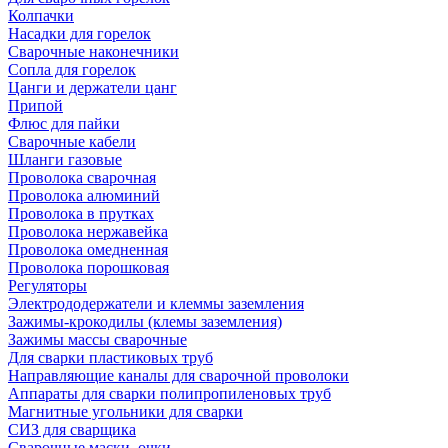
Колпачки
Насадки для горелок
Сварочные наконечники
Сопла для горелок
Цанги и держатели цанг
Припой
Флюс для пайки
Сварочные кабели
Шланги газовые
Проволока сварочная
Проволока алюминий
Проволока в прутках
Проволока нержавейка
Проволока омедненная
Проволока порошковая
Регуляторы
Электрододержатели и клеммы заземления
Зажимы-крокодилы (клемы заземления)
Зажимы массы сварочные
Для сварки пластиковых труб
Направляющие каналы для сварочной проволоки
Аппараты для сварки полипропиленовых труб
Магнитные угольники для сварки
СИЗ для сварщика
Сварочные маски, очки