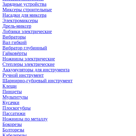
Зарядные устройства
Миксеры строительные
Насадки для миксера
Электромиксеры
Дрель-миксер
Лобзики электрические
Вибраторы
Вал гибкий
Вибратор глубинный
Гайковёрты
Ножницы электрические
Степлеры электрические
Аккумуляторы для инструмента
Ручной инструмент
Шарнирно-губцевый инструмент
Клещи
Пинцеты
Мультитулы
Кусачки
Плоскогубцы
Пассатижи
Ножницы по металлу
Бокорезы
Болторезы
Кабелерезы