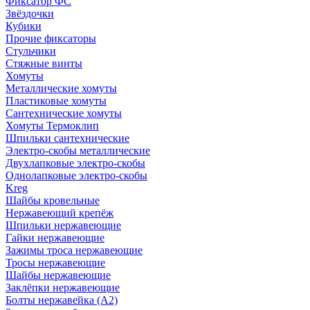
Фиксатор ФС
Звёздочки
Кубики
Прочие фиксаторы
Стульчики
Стяжные винты
Хомуты
Металлические хомуты
Пластиковые хомуты
Сантехнические хомуты
Хомуты Термоклип
Шпильки сантехнические
Электро-скобы металлические
Двухлапковые электро-скобы
Однолапковые электро-скобы
Kreg
Шайбы кровельные
Нержавеющий крепёж
Шпильки нержавеющие
Гайки нержавеющие
Зажимы троса нержавеющие
Тросы нержавеющие
Шайбы нержавеющие
Заклёпки нержавеющие
Болты нержавейка (А2)