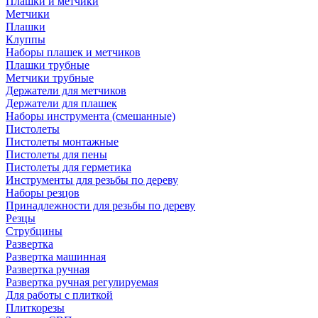
Плашки и метчики
Метчики
Плашки
Клуппы
Наборы плашек и метчиков
Плашки трубные
Метчики трубные
Держатели для метчиков
Держатели для плашек
Наборы инструмента (смешанные)
Пистолеты
Пистолеты монтажные
Пистолеты для пены
Пистолеты для герметика
Инструменты для резьбы по дереву
Наборы резцов
Принадлежности для резьбы по дереву
Резцы
Струбцины
Развертка
Развертка машинная
Развертка ручная
Развертка ручная регулируемая
Для работы с плиткой
Плиткорезы