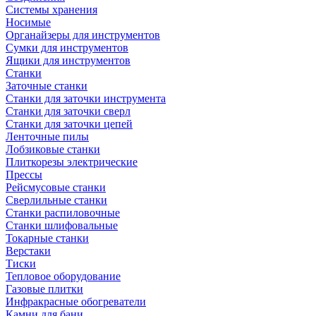
Системы хранения
Носимые
Органайзеры для инструментов
Сумки для инструментов
Ящики для инструментов
Станки
Заточные станки
Станки для заточки инструмента
Станки для заточки сверл
Станки для заточки цепей
Ленточные пилы
Лобзиковые станки
Плиткорезы электрические
Прессы
Рейсмусовые станки
Сверлильные станки
Станки распиловочные
Станки шлифовальные
Токарные станки
Верстаки
Тиски
Тепловое оборудование
Газовые плитки
Инфракрасные обогреватели
Камни для бани