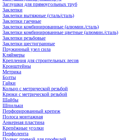
Заглушки для прямоугольных труб
Заклепки
Заклепки вытяжные (сталь/сталь)
Заклепки гаечные
Заклепки комбинированные (алюмин./сталь)
Заклепки комбинированные цветные (алюмин./сталь)
Заклепки резьбовые
Заклепки шестигранные
Пружинный узел сила
Кляймеры
Крепления для строительных лесов
Кронштейны
Метрика
Болты
Гайки
Кольцо с метрической резьбой
Крюки с метрической резьбой
Шайбы
Шпильки
Перфорированный крепеж
Полоса монтажная
Анкерная пластина
Крепёжные уголки
Перфолента
Подвес прямой для профилей