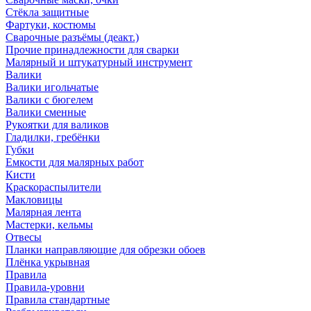
Стёкла защитные
Фартуки, костюмы
Сварочные разъёмы (деакт.)
Прочие принадлежности для сварки
Малярный и штукатурный инструмент
Валики
Валики игольчатые
Валики с бюгелем
Валики сменные
Рукоятки для валиков
Гладилки, гребёнки
Губки
Емкости для малярных работ
Кисти
Краскораспылители
Макловицы
Малярная лента
Мастерки, кельмы
Отвесы
Планки направляющие для обрезки обоев
Плёнка укрывная
Правила
Правила-уровни
Правила стандартные