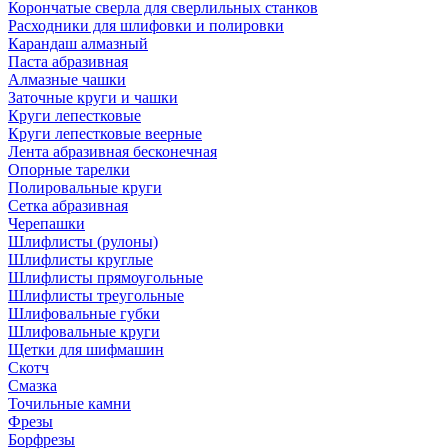
Корончатые сверла для сверлильных станков
Расходники для шлифовки и полировки
Карандаш алмазный
Паста абразивная
Алмазные чашки
Заточные круги и чашки
Круги лепестковые
Круги лепестковые веерные
Лента абразивная бесконечная
Опорные тарелки
Полировальные круги
Сетка абразивная
Черепашки
Шлифлисты (рулоны)
Шлифлисты круглые
Шлифлисты прямоугольные
Шлифлисты треугольные
Шлифовальные губки
Шлифовальные круги
Щетки для шифмашин
Скотч
Смазка
Точильные камни
Фрезы
Борфрезы