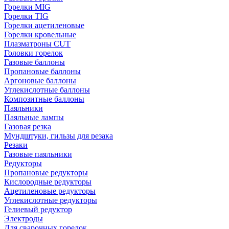
Горелки MIG
Горелки TIG
Горелки ацетиленовые
Горелки кровельные
Плазматроны CUT
Головки горелок
Газовые баллоны
Пропановые баллоны
Аргоновые баллоны
Углекислотные баллоны
Композитные баллоны
Паяльники
Паяльные лампы
Газовая резка
Мундштуки, гильзы для резака
Резаки
Газовые паяльники
Редукторы
Пропановые редукторы
Кислородные редукторы
Ацетиленовые редукторы
Углекислотные редукторы
Гелиевый редуктор
Электроды
Для сварочных горелок