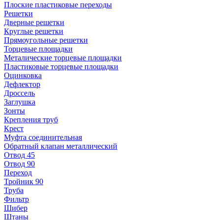
Плоские пластиковые переходы
Решетки
Дверные решетки
Круглые решетки
Прямоугольные решетки
Торцевые площадки
Металические торцевые площадки
Пластиковые торцевые площадки
Оцинковка
Дефлектор
Дроссель
Заглушка
Зонты
Крепления труб
Крест
Муфта соединительная
Обратный клапан металлический
Отвод 45
Отвод 90
Переход
Тройник 90
Труба
Фильтр
Шибер
Штаны