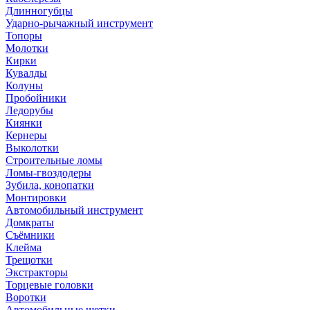
Длинногубцы
Ударно-рычажный инструмент
Топоры
Молотки
Кирки
Кувалды
Колуны
Пробойники
Ледорубы
Киянки
Кернеры
Выколотки
Строительные ломы
Ломы-гвоздодеры
Зубила, конопатки
Монтировки
Автомобильный инструмент
Домкраты
Съёмники
Клейма
Трещотки
Экстракторы
Торцевые головки
Воротки
Автомобильные щетки