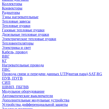
Коллекторы
Конвекторы
Радиаторы
Тэны нагревательные
Тепловые завесы
Тепловые пушки
Газовые тепловые пушки
Дизельные тепловые пушки
Электрические тепловые пушки
Тепловентиляторы
Электрика и свет
Кабель, провод
ВВГ
КГ
Нагревательные провода
ПВС
Провода связи и передачи данных UTP(витая пара),SAT,RG
ПУВ, ПУГВ
СИП
ШВВП, ПБГВВ
Модульное оборудование
Автоматические выключатели
Дополнительные модульные устройства
Устройства дифференциальной защиты
Заказные позиции