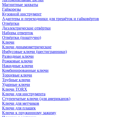
Магнитные захваты
Гайкорезы
Кузовной инструмент
Адаптеры и переходники для трещёток и гайковёртов
Отвёртки
Диэлектрические отвёртки
Наборы отверток
Отвёртки (поштучно)
Ключи
Ключи динамометрические
Имбусовые ключи (шестигранники)
Разводные ключи
Рожковые ключи
Накидные ключи
Комбинированные ключи
Торцевые ключи
Трубные ключи
Ударные ключи
Ключи TORX
Ключи для инструмента
Ступенчатые ключи (для американок)
Ключи для метчиков
Ключи для плашек
Ключи к пружинному зажиму