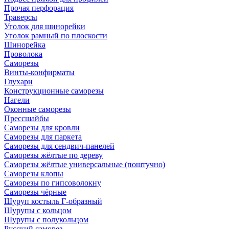
Прочая перфорация
Траверсы
Уголок для шинорейки
Уголок рамный по плоскости
Шинорейка
Проволока
Саморезы
Винты-конфирматы
Глухари
Конструкционные саморезы
Нагели
Оконные саморезы
Прессшайбы
Саморезы для кровли
Саморезы для паркета
Саморезы для сендвич-панелей
Саморезы жёлтые по дереву
Саморезы жёлтые универсальные (поштучно)
Саморезы клопы
Саморезы по гипсоволокну
Саморезы чёрные
Шуруп костыль Г-образный
Шурупы с кольцом
Шурупы с полукольцом
Русский саморез