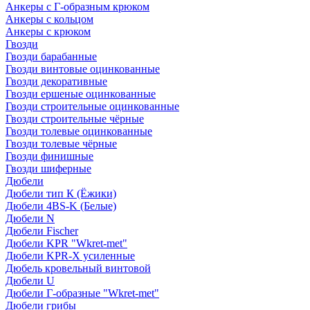
Анкеры с Г-образным крюком
Анкеры с кольцом
Анкеры с крюком
Гвозди
Гвозди барабанные
Гвозди винтовые оцинкованные
Гвозди декоративные
Гвозди ершеные оцинкованные
Гвозди строительные оцинкованные
Гвозди строительные чёрные
Гвозди толевые оцинкованные
Гвозди толевые чёрные
Гвозди финишные
Гвозди шиферные
Дюбели
Дюбели тип К (Ёжики)
Дюбели 4BS-K (Белые)
Дюбели N
Дюбели Fischer
Дюбели KPR "Wkret-met"
Дюбели KPR-Х усиленные
Дюбель кровельный винтовой
Дюбели U
Дюбели Г-образные "Wkret-met"
Дюбели грибы