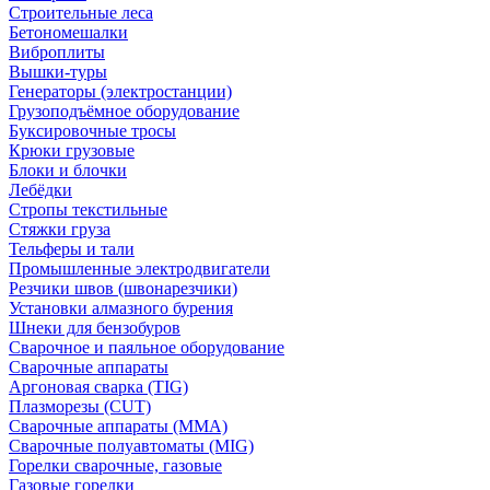
Строительные леса
Бетономешалки
Виброплиты
Вышки-туры
Генераторы (электростанции)
Грузоподъёмное оборудование
Буксировочные тросы
Крюки грузовые
Блоки и блочки
Лебёдки
Стропы текстильные
Стяжки груза
Тельферы и тали
Промышленные электродвигатели
Резчики швов (швонарезчики)
Установки алмазного бурения
Шнеки для бензобуров
Сварочное и паяльное оборудование
Сварочные аппараты
Аргоновая сварка (TIG)
Плазморезы (CUT)
Сварочные аппараты (MMA)
Сварочные полуавтоматы (MIG)
Горелки сварочные, газовые
Газовые горелки