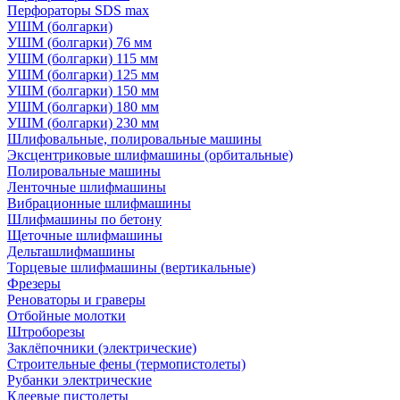
Перфораторы SDS max
УШМ (болгарки)
УШМ (болгарки) 76 мм
УШМ (болгарки) 115 мм
УШМ (болгарки) 125 мм
УШМ (болгарки) 150 мм
УШМ (болгарки) 180 мм
УШМ (болгарки) 230 мм
Шлифовальные, полировальные машины
Эксцентриковые шлифмашины (орбитальные)
Полировальные машины
Ленточные шлифмашины
Вибрационные шлифмашины
Шлифмашины по бетону
Щеточные шлифмашины
Дельташлифмашины
Торцевые шлифмашины (вертикальные)
Фрезеры
Реноваторы и граверы
Отбойные молотки
Штроборезы
Заклёпочники (электрические)
Строительные фены (термопистолеты)
Рубанки электрические
Клеевые пистолеты