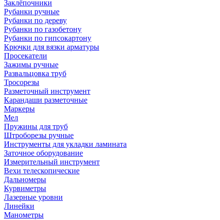
Заклёпочники
Рубанки ручные
Рубанки по дереву
Рубанки по газобетону
Рубанки по гипсокартону
Крючки для вязки арматуры
Просекатели
Зажимы ручные
Развальцовка труб
Тросорезы
Разметочный инструмент
Карандаши разметочные
Маркеры
Мел
Пружины для труб
Штроборезы ручные
Инструменты для укладки ламината
Заточное оборудование
Измерительный инструмент
Вехи телескопические
Дальномеры
Курвиметры
Лазерные уровни
Линейки
Манометры