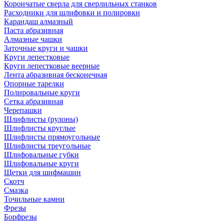
Корончатые сверла для сверлильных станков
Расходники для шлифовки и полировки
Карандаш алмазный
Паста абразивная
Алмазные чашки
Заточные круги и чашки
Круги лепестковые
Круги лепестковые веерные
Лента абразивная бесконечная
Опорные тарелки
Полировальные круги
Сетка абразивная
Черепашки
Шлифлисты (рулоны)
Шлифлисты круглые
Шлифлисты прямоугольные
Шлифлисты треугольные
Шлифовальные губки
Шлифовальные круги
Щетки для шифмашин
Скотч
Смазка
Точильные камни
Фрезы
Борфрезы