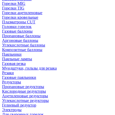
Горелки MIG
Горелки TIG
Горелки ацетиленовые
Горелки кровельные
Плазматроны CUT
Головки горелок
Газовые баллоны
Пропановые баллоны
Аргоновые баллоны
Углекислотные баллоны
Композитные баллоны
Паяльники
Паяльные лампы
Газовая резка
Мундштуки, гильзы для резака
Резаки
Газовые паяльники
Редукторы
Пропановые редукторы
Кислородные редукторы
Ацетиленовые редукторы
Углекислотные редукторы
Гелиевый редуктор
Электроды
Для сварочных горелок