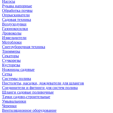
Насосы
Рукава напорные
Обработка почвы
Опрыскиватели
Садовая техника
Воздуходувки
Газонокосилки
Дровоколы
Измельчители
Мотоблоки
Снегоуборочная техника
Триммеры
Секаторы
Сучкорезы
Кусторезы
Ножницы садовые
Сетка
Системы полива
Пистолеты, насадки, дождеватели для шлангов
Соединители и фитинги для систем полива
Шланги садовые поливочные
Тачки садово-строительные
Умывальники
Черенки
Вентиляционное оборудование