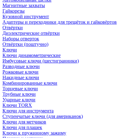
Магнитные захваты
Гайкорезы
Кузовной инструмент
Адаптеры и переходники для трещёток и гайковёртов
Отвёртки
Диэлектрические отвёртки
Наборы отверток
Отвёртки (поштучно)
Ключи
Ключи динамометрические
Имбусовые ключи (шестигранники)
Разводные ключи
Рожковые ключи
Накидные ключи
Комбинированные ключи
Торцевые ключи
Трубные ключи
Ударные ключи
Ключи TORX
Ключи для инструмента
Ступенчатые ключи (для американок)
Ключи для метчиков
Ключи для плашек
Ключи к пружинному зажиму