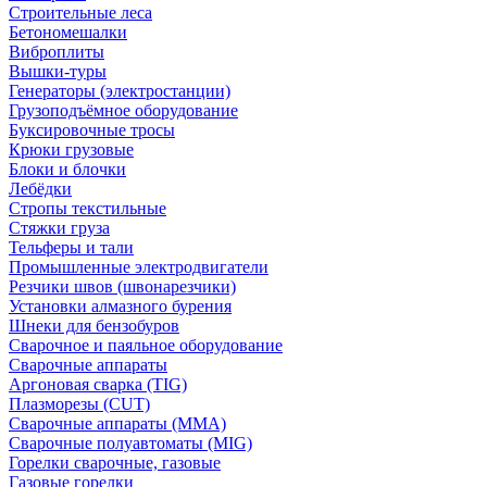
Строительные леса
Бетономешалки
Виброплиты
Вышки-туры
Генераторы (электростанции)
Грузоподъёмное оборудование
Буксировочные тросы
Крюки грузовые
Блоки и блочки
Лебёдки
Стропы текстильные
Стяжки груза
Тельферы и тали
Промышленные электродвигатели
Резчики швов (швонарезчики)
Установки алмазного бурения
Шнеки для бензобуров
Сварочное и паяльное оборудование
Сварочные аппараты
Аргоновая сварка (TIG)
Плазморезы (CUT)
Сварочные аппараты (MMA)
Сварочные полуавтоматы (MIG)
Горелки сварочные, газовые
Газовые горелки