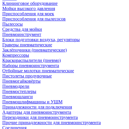
Клининговое оборудование
Мойки высокого давления
Приспособления для моек
Приспособления для пылесосов
Пылесосы
Средства для мойки
Пневмоинструмент
Блоки подготовки воздуха, регуляторы
Граверы пневматические
Заклёпочники (пневматические)
Компрессоры
Краскораспылители (пневмо)
Наборы пневмоинструмента
Отбойные молотки пневматические
Пистолеты продувочные
Пневмогайковёрты
Пневмодрели
Пневмостеплеры
Пневмошланги
Пневмошлифмашины и УШМ
Принадлежности для подключения
Адаптеры для пневмоинструмента
Переходники для пневмоинструмента
Прочие принадлежности для пневмоинструмента
Соединения