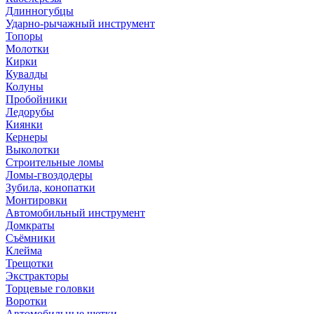
Длинногубцы
Ударно-рычажный инструмент
Топоры
Молотки
Кирки
Кувалды
Колуны
Пробойники
Ледорубы
Киянки
Кернеры
Выколотки
Строительные ломы
Ломы-гвоздодеры
Зубила, конопатки
Монтировки
Автомобильный инструмент
Домкраты
Съёмники
Клейма
Трещотки
Экстракторы
Торцевые головки
Воротки
Автомобильные щетки