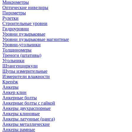
Микрометры
Оптические нивелиры
Пирометры
Рулетки
Строительные уровни
Гидроуровни
Уровни пузырьковые
Уровни пузырьковые магнитные
Уровни-угольники
Толщиномеры
Треноги (штативы)
Угольники
Штангенциркули
Щупы измерительные
Измерители влажности
Крепёж
Анкеры
Анкер клин
Анкерные болты
Анкерные болты с гайкой
Анкеры двухраспорные
Анкеры клиновые
Анкеры латунные (цанга)
Анкеры металлические
Анкеры рамные