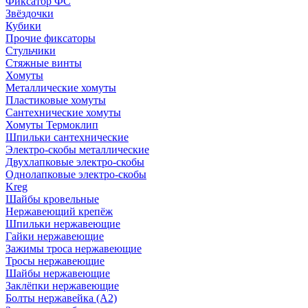
Фиксатор ФС
Звёздочки
Кубики
Прочие фиксаторы
Стульчики
Стяжные винты
Хомуты
Металлические хомуты
Пластиковые хомуты
Сантехнические хомуты
Хомуты Термоклип
Шпильки сантехнические
Электро-скобы металлические
Двухлапковые электро-скобы
Однолапковые электро-скобы
Kreg
Шайбы кровельные
Нержавеющий крепёж
Шпильки нержавеющие
Гайки нержавеющие
Зажимы троса нержавеющие
Тросы нержавеющие
Шайбы нержавеющие
Заклёпки нержавеющие
Болты нержавейка (А2)