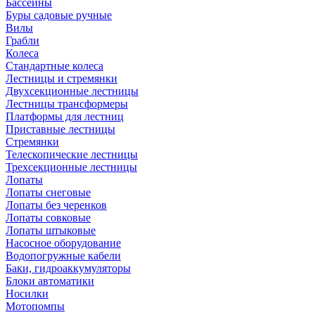
Бассейны
Буры садовые ручные
Вилы
Грабли
Колеса
Стандартные колеса
Лестницы и стремянки
Двухсекционные лестницы
Лестницы трансформеры
Платформы для лестниц
Приставные лестницы
Стремянки
Телескопические лестницы
Трехсекционные лестницы
Лопаты
Лопаты снеговые
Лопаты без черенков
Лопаты совковые
Лопаты штыковые
Насосное оборудование
Водопогружные кабели
Баки, гидроаккумуляторы
Блоки автоматики
Носилки
Мотопомпы