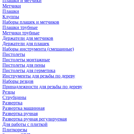
Плашки и метчики
Метчики
Плашки
Клуппы
Наборы плашек и метчиков
Плашки трубные
Метчики трубные
Держатели для метчиков
Держатели для плашек
Наборы инструмента (смешанные)
Пистолеты
Пистолеты монтажные
Пистолеты для пены
Пистолеты для герметика
Инструменты для резьбы по дереву
Наборы резцов
Принадлежности для резьбы по дереву
Резцы
Струбцины
Развертка
Развертка машинная
Развертка ручная
Развертка ручная регулируемая
Для работы с плиткой
Плиткорезы