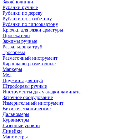
Заклёпочники
Рубанки ручные
Рубанки по дереву
Рубанки по газобетону
Рубанки по гипсокартону
Крючки для вязки арматуры
Просекатели
Зажимы ручные
Развальцовка труб
Тросорезы
Разметочный инструмент
Карандаши разметочные
Маркеры
Мел
Пружины для труб
Штроборезы ручные
Инструменты для укладки ламината
Заточное оборудование
Измерительный инструмент
Вехи телескопические
Дальномеры
Курвиметры
Лазерные уровни
Линейки
Манометры