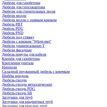
Дюбели для газобетона
Дюбели для гипсокартона
Дюбели для строительных лесов
Дюбели молли
Дюбели молли с прямым крюком
Дюбель PBT
Дюбель PDU
Дюбель PND
Дюбели под стяжку
Дюбели с крюком "Wkret-met"
Дюбели универсальные-Т
Дюбели фасадные
Дюбель-хомуты для кабеля
Крепёж для газобетона
Крепления унитаза
Ниппели
Складной пружинный дюбель с крючком
Шайбы рондоль
Дюбель-гвозди
Дюбель-гвозди металлические
Дюбель-гвоздь PDG
Дюбель-гвоздь SB
Заглушки для труб
Заглушки для квадратных труб
Заглушки для круглых труб