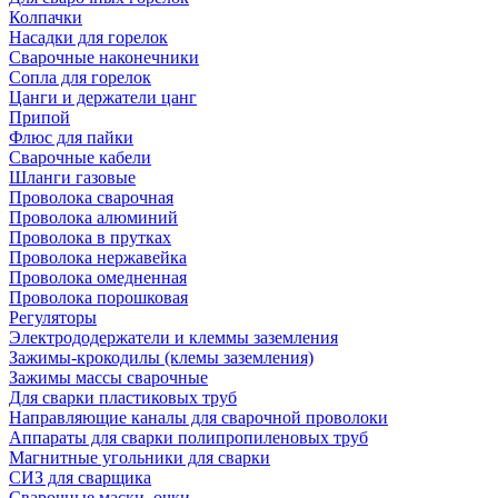
Колпачки
Насадки для горелок
Сварочные наконечники
Сопла для горелок
Цанги и держатели цанг
Припой
Флюс для пайки
Сварочные кабели
Шланги газовые
Проволока сварочная
Проволока алюминий
Проволока в прутках
Проволока нержавейка
Проволока омедненная
Проволока порошковая
Регуляторы
Электрододержатели и клеммы заземления
Зажимы-крокодилы (клемы заземления)
Зажимы массы сварочные
Для сварки пластиковых труб
Направляющие каналы для сварочной проволоки
Аппараты для сварки полипропиленовых труб
Магнитные угольники для сварки
СИЗ для сварщика
Сварочные маски, очки