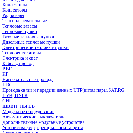
Коллекторы
Конвекторы
Радиаторы
Тэны нагревательные
Тепловые завесы
Тепловые пушки
Газовые тепловые пушки
Дизельные тепловые пушки
Электрические тепловые пушки
Тепловентиляторы
Электрика и свет
Кабель, провод
ВВГ
КГ
Нагревательные провода
ПВС
Провода связи и передачи данных UTP(витая пара),SAT,RG
ПУВ, ПУГВ
СИП
ШВВП, ПБГВВ
Модульное оборудование
Автоматические выключатели
Дополнительные модульные устройства
Устройства дифференциальной защиты
Заказные позиции