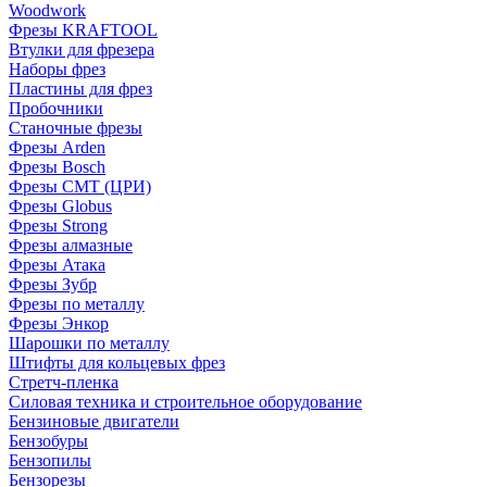
Woodwork
Фрезы KRAFTOOL
Втулки для фрезера
Наборы фрез
Пластины для фрез
Пробочники
Станочные фрезы
Фрезы Arden
Фрезы Bosch
Фрезы CMT (ЦРИ)
Фрезы Globus
Фрезы Strong
Фрезы алмазные
Фрезы Атака
Фрезы Зубр
Фрезы по металлу
Фрезы Энкор
Шарошки по металлу
Штифты для кольцевых фрез
Стретч-пленка
Силовая техника и строительное оборудование
Бензиновые двигатели
Бензобуры
Бензопилы
Бензорезы