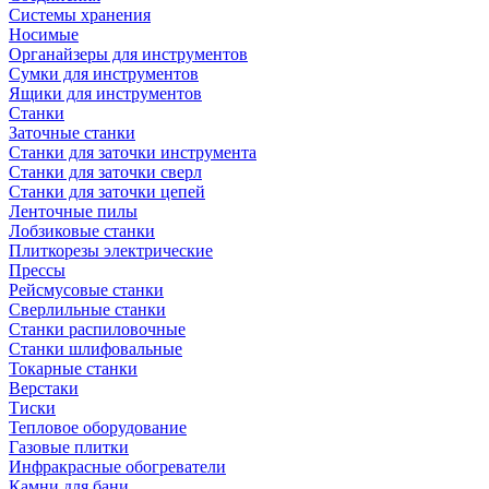
Системы хранения
Носимые
Органайзеры для инструментов
Сумки для инструментов
Ящики для инструментов
Станки
Заточные станки
Станки для заточки инструмента
Станки для заточки сверл
Станки для заточки цепей
Ленточные пилы
Лобзиковые станки
Плиткорезы электрические
Прессы
Рейсмусовые станки
Сверлильные станки
Станки распиловочные
Станки шлифовальные
Токарные станки
Верстаки
Тиски
Тепловое оборудование
Газовые плитки
Инфракрасные обогреватели
Камни для бани