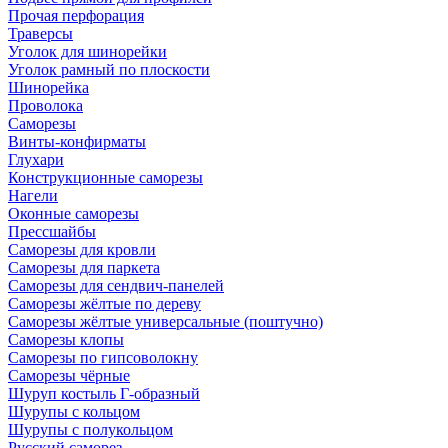
Прочая перфорация
Траверсы
Уголок для шинорейки
Уголок рамный по плоскости
Шинорейка
Проволока
Саморезы
Винты-конфирматы
Глухари
Конструкционные саморезы
Нагели
Оконные саморезы
Прессшайбы
Саморезы для кровли
Саморезы для паркета
Саморезы для сендвич-панелей
Саморезы жёлтые по дереву
Саморезы жёлтые универсальные (поштучно)
Саморезы клопы
Саморезы по гипсоволокну
Саморезы чёрные
Шуруп костыль Г-образный
Шурупы с кольцом
Шурупы с полукольцом
Русский саморез