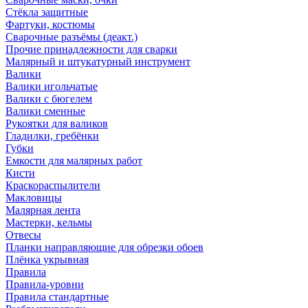
Стёкла защитные
Фартуки, костюмы
Сварочные разъёмы (деакт.)
Прочие принадлежности для сварки
Малярный и штукатурный инструмент
Валики
Валики игольчатые
Валики с бюгелем
Валики сменные
Рукоятки для валиков
Гладилки, гребёнки
Губки
Емкости для малярных работ
Кисти
Краскораспылители
Макловицы
Малярная лента
Мастерки, кельмы
Отвесы
Планки направляющие для обрезки обоев
Плёнка укрывная
Правила
Правила-уровни
Правила стандартные