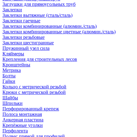
Заглушки для прямоугольных труб
Заклепки
Заклепки вытяжные (сталь/сталь)
Заклепки гаечные
Заклепки комбинированные (алюмин./сталь)
Заклепки комбинированные цветные (алюмин./сталь)
Заклепки резьбовые
Заклепки шестигранные
Пружинный узел сила
Кляймеры
Крепления для строительных лесов
Кронштейны
Метрика
Болты
Гайки
Кольцо с метрической резьбой
Крюки с метрической резьбой
Шайбы
Шпильки
Перфорированный крепеж
Полоса монтажная
Анкерная пластина
Крепёжные уголки
Перфолента
Подвес прямой для профилей