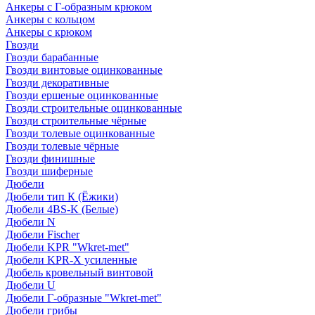
Анкеры с Г-образным крюком
Анкеры с кольцом
Анкеры с крюком
Гвозди
Гвозди барабанные
Гвозди винтовые оцинкованные
Гвозди декоративные
Гвозди ершеные оцинкованные
Гвозди строительные оцинкованные
Гвозди строительные чёрные
Гвозди толевые оцинкованные
Гвозди толевые чёрные
Гвозди финишные
Гвозди шиферные
Дюбели
Дюбели тип К (Ёжики)
Дюбели 4BS-K (Белые)
Дюбели N
Дюбели Fischer
Дюбели KPR "Wkret-met"
Дюбели KPR-Х усиленные
Дюбель кровельный винтовой
Дюбели U
Дюбели Г-образные "Wkret-met"
Дюбели грибы