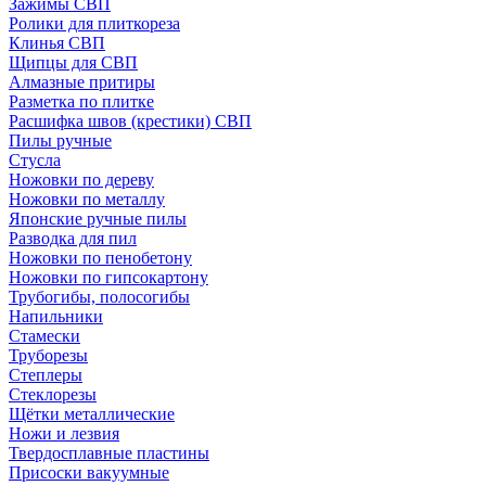
Зажимы СВП
Ролики для плиткореза
Клинья СВП
Щипцы для СВП
Алмазные притиры
Разметка по плитке
Расшифка швов (крестики) СВП
Пилы ручные
Стусла
Ножовки по дереву
Ножовки по металлу
Японские ручные пилы
Разводка для пил
Ножовки по пенобетону
Ножовки по гипсокартону
Трубогибы, полосогибы
Напильники
Стамески
Труборезы
Степлеры
Стеклорезы
Щётки металлические
Ножи и лезвия
Твердосплавные пластины
Присоски вакуумные