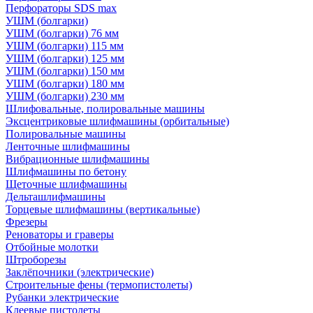
Перфораторы SDS max
УШМ (болгарки)
УШМ (болгарки) 76 мм
УШМ (болгарки) 115 мм
УШМ (болгарки) 125 мм
УШМ (болгарки) 150 мм
УШМ (болгарки) 180 мм
УШМ (болгарки) 230 мм
Шлифовальные, полировальные машины
Эксцентриковые шлифмашины (орбитальные)
Полировальные машины
Ленточные шлифмашины
Вибрационные шлифмашины
Шлифмашины по бетону
Щеточные шлифмашины
Дельташлифмашины
Торцевые шлифмашины (вертикальные)
Фрезеры
Реноваторы и граверы
Отбойные молотки
Штроборезы
Заклёпочники (электрические)
Строительные фены (термопистолеты)
Рубанки электрические
Клеевые пистолеты