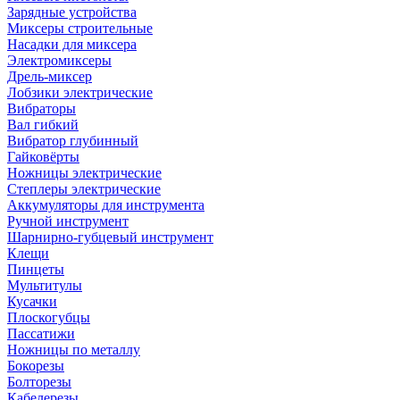
Зарядные устройства
Миксеры строительные
Насадки для миксера
Электромиксеры
Дрель-миксер
Лобзики электрические
Вибраторы
Вал гибкий
Вибратор глубинный
Гайковёрты
Ножницы электрические
Степлеры электрические
Аккумуляторы для инструмента
Ручной инструмент
Шарнирно-губцевый инструмент
Клещи
Пинцеты
Мультитулы
Кусачки
Плоскогубцы
Пассатижи
Ножницы по металлу
Бокорезы
Болторезы
Кабелерезы