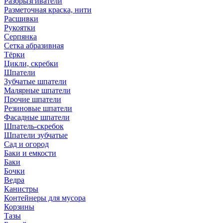
Разбрызгиватели
Разметочная краска, нити
Расшивки
Рукоятки
Серпянка
Сетка абразивная
Тёрки
Цикли, скребки
Шпатели
Зубчатые шпатели
Малярные шпатели
Прочие шпатели
Резиновые шпатели
Фасадные шпатели
Шпатель-скребок
Шпатели зубчатые
Сад и огород
Баки и емкости
Баки
Бочки
Ведра
Канистры
Контейнеры для мусора
Корзины
Тазы