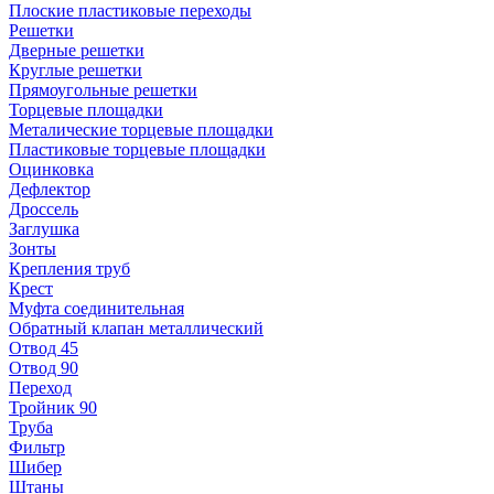
Плоские пластиковые переходы
Решетки
Дверные решетки
Круглые решетки
Прямоугольные решетки
Торцевые площадки
Металические торцевые площадки
Пластиковые торцевые площадки
Оцинковка
Дефлектор
Дроссель
Заглушка
Зонты
Крепления труб
Крест
Муфта соединительная
Обратный клапан металлический
Отвод 45
Отвод 90
Переход
Тройник 90
Труба
Фильтр
Шибер
Штаны