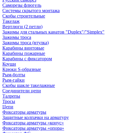
Саморезы флюгель
Системы скрытого монтажа
Скобы строительные
Такелаж
Вертлюги (2 петли)
Зажимы для стальных канатов "Duplex"/"Simplex"
Зажимы троса
Зажимы троса (втулка)
Карабины винтовые
Карабины пожарные
Карабины с фиксатором
Коуши
Крюки S-образные
Рым-болты
Рым-гайки
Скобы шакле такелажные
Соединители цепи
Талрепы
Тросы
Цепи
Фиксаторы арматуры
Защитные колпачки на арматуру
Фиксаторы арматуры «конус»
Фиксаторы арматуры «опора»