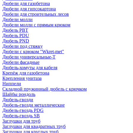
Дюбели для газобетона
Дюбели для гипсокартона
Дюбели для строительных лесов
Дюбели молли
Дюбели молли с прямым крюком
Дюбель PBT
Дюбель PDU
Дюбель PND
Дюбели под стяжку
Дюбели с крюком "Wkret-met"
Дюбели универсальные-Т
Дюбели фасадные
Дюбель-хомуты для кабеля
Крепёж для газобетона
Крепления унитаза
Ниппели
Складной пружинный дюбель с крючком
Шайбы рондоль
Дюбель-гвозди
Дюбель-гвозди металлические
Дюбель-гвоздь PDG
Дюбель-гвоздь SB
Заглушки для труб
Заглушки для квадратных труб
Заглушки для круглых труб