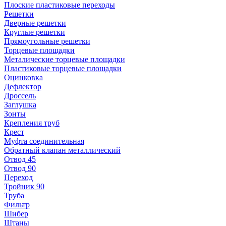
Плоские пластиковые переходы
Решетки
Дверные решетки
Круглые решетки
Прямоугольные решетки
Торцевые площадки
Металические торцевые площадки
Пластиковые торцевые площадки
Оцинковка
Дефлектор
Дроссель
Заглушка
Зонты
Крепления труб
Крест
Муфта соединительная
Обратный клапан металлический
Отвод 45
Отвод 90
Переход
Тройник 90
Труба
Фильтр
Шибер
Штаны