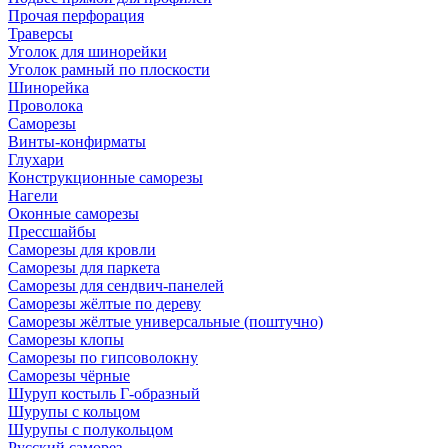
Прочая перфорация
Траверсы
Уголок для шинорейки
Уголок рамный по плоскости
Шинорейка
Проволока
Саморезы
Винты-конфирматы
Глухари
Конструкционные саморезы
Нагели
Оконные саморезы
Прессшайбы
Саморезы для кровли
Саморезы для паркета
Саморезы для сендвич-панелей
Саморезы жёлтые по дереву
Саморезы жёлтые универсальные (поштучно)
Саморезы клопы
Саморезы по гипсоволокну
Саморезы чёрные
Шуруп костыль Г-образный
Шурупы с кольцом
Шурупы с полукольцом
Русский саморез