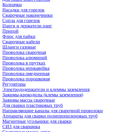
Колпачки
Насадки для горелок
Сварочные наконечники
Сопла для горелок
Цанги и держатели цанг
Припой
Флюс для пайки
Сварочные кабели
Шланги газовые
Проволока сварочная
Проволока алюминий
Проволока в прутках
Проволока нержавейка
Проволока омедненная
Проволока порошковая
Регуляторы
Электрододержатели и клеммы заземления
Зажимы-крокодилы (клемы заземления)
Зажимы массы сварочные
Для сварки пластиковых труб
Направляющие каналы для сварочной проволоки
Аппараты для сварки полипропиленовых труб
Магнитные угольники для сварки
СИЗ для сварщика
Сварочные маски, очки