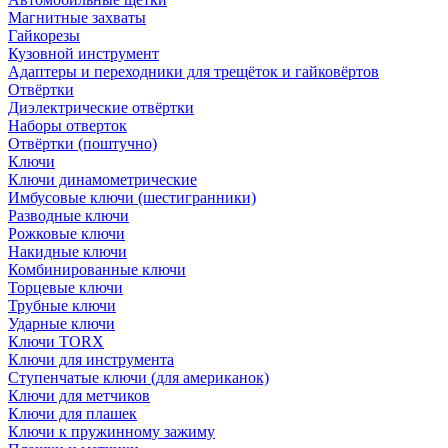
Магнитные захваты
Гайкорезы
Кузовной инструмент
Адаптеры и переходники для трещёток и гайковёртов
Отвёртки
Диэлектрические отвёртки
Наборы отверток
Отвёртки (поштучно)
Ключи
Ключи динамометрические
Имбусовые ключи (шестигранники)
Разводные ключи
Рожковые ключи
Накидные ключи
Комбинированные ключи
Торцевые ключи
Трубные ключи
Ударные ключи
Ключи TORX
Ключи для инструмента
Ступенчатые ключи (для американок)
Ключи для метчиков
Ключи для плашек
Ключи к пружинному зажиму