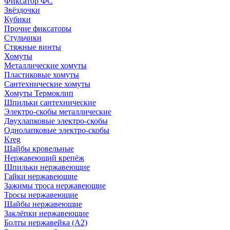
Фиксатор ФС
Звёздочки
Кубики
Прочие фиксаторы
Стульчики
Стяжные винты
Хомуты
Металлические хомуты
Пластиковые хомуты
Сантехнические хомуты
Хомуты Термоклип
Шпильки сантехнические
Электро-скобы металлические
Двухлапковые электро-скобы
Однолапковые электро-скобы
Kreg
Шайбы кровельные
Нержавеющий крепёж
Шпильки нержавеющие
Гайки нержавеющие
Зажимы троса нержавеющие
Тросы нержавеющие
Шайбы нержавеющие
Заклёпки нержавеющие
Болты нержавейка (А2)