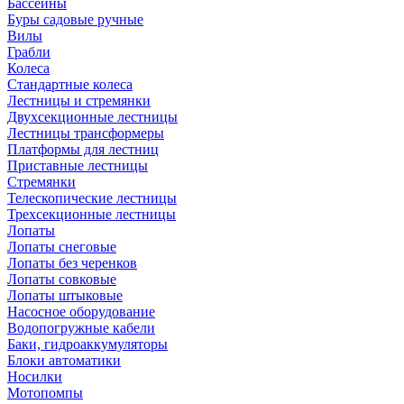
Бассейны
Буры садовые ручные
Вилы
Грабли
Колеса
Стандартные колеса
Лестницы и стремянки
Двухсекционные лестницы
Лестницы трансформеры
Платформы для лестниц
Приставные лестницы
Стремянки
Телескопические лестницы
Трехсекционные лестницы
Лопаты
Лопаты снеговые
Лопаты без черенков
Лопаты совковые
Лопаты штыковые
Насосное оборудование
Водопогружные кабели
Баки, гидроаккумуляторы
Блоки автоматики
Носилки
Мотопомпы