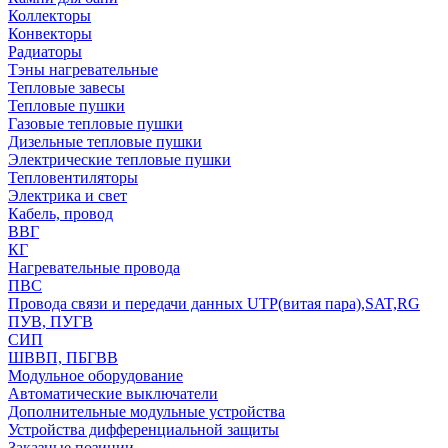
Коллекторы
Конвекторы
Радиаторы
Тэны нагревательные
Тепловые завесы
Тепловые пушки
Газовые тепловые пушки
Дизельные тепловые пушки
Электрические тепловые пушки
Тепловентиляторы
Электрика и свет
Кабель, провод
ВВГ
КГ
Нагревательные провода
ПВС
Провода связи и передачи данных UTP(витая пара),SAT,RG
ПУВ, ПУГВ
СИП
ШВВП, ПБГВВ
Модульное оборудование
Автоматические выключатели
Дополнительные модульные устройства
Устройства дифференциальной защиты
Заказные позиции