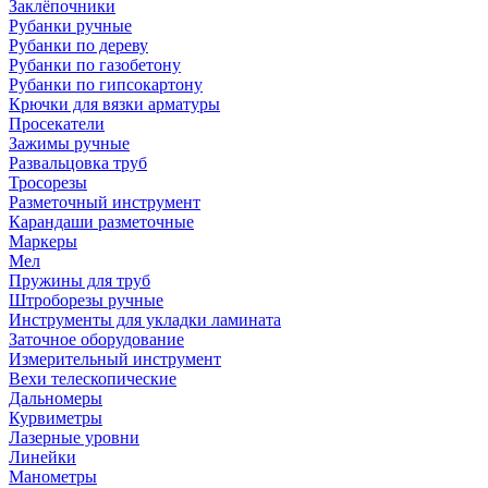
Заклёпочники
Рубанки ручные
Рубанки по дереву
Рубанки по газобетону
Рубанки по гипсокартону
Крючки для вязки арматуры
Просекатели
Зажимы ручные
Развальцовка труб
Тросорезы
Разметочный инструмент
Карандаши разметочные
Маркеры
Мел
Пружины для труб
Штроборезы ручные
Инструменты для укладки ламината
Заточное оборудование
Измерительный инструмент
Вехи телескопические
Дальномеры
Курвиметры
Лазерные уровни
Линейки
Манометры