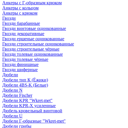
Анкеры с Г-образным крюком
Анкеры с кольцом
Анкеры с крюком
Гвозди
Гвозди барабанные
Гвозди винтовые оцинкованные
Гвозди декоративные
Гвозди ершеные оцинкованные
Гвозди строительные оцинкованные
Гвозди строительные чёрные
Гвозди толевые оцинкованные
Гвозди толевые чёрные
Гвозди финишные
Гвозди шиферные
Дюбели
Дюбели тип К (Ёжики)
Дюбели 4BS-K (Белые)
Дюбели N
Дюбели Fischer
Дюбели KPR "Wkret-met"
Дюбели KPR-Х усиленные
Дюбель кровельный винтовой
Дюбели U
Дюбели Г-образные "Wkret-met"
Дюбели грибы