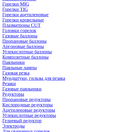
Горелки MIG
Горелки TIG
Горелки ацетиленовые
Горелки кровельные
Плазматроны CUT
Головки горелок
Газовые баллоны
Пропановые баллоны
Аргоновые баллоны
Углекислотные баллоны
Композитные баллоны
Паяльники
Паяльные лампы
Газовая резка
Мундштуки, гильзы для резака
Резаки
Газовые паяльники
Редукторы
Пропановые редукторы
Кислородные редукторы
Ацетиленовые редукторы
Углекислотные редукторы
Гелиевый редуктор
Электроды
Для сварочных горелок