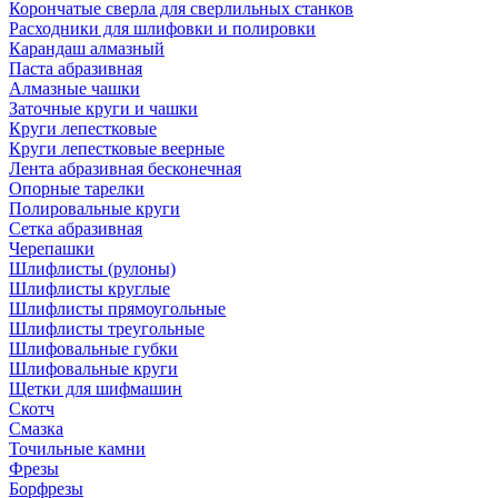
Корончатые сверла для сверлильных станков
Расходники для шлифовки и полировки
Карандаш алмазный
Паста абразивная
Алмазные чашки
Заточные круги и чашки
Круги лепестковые
Круги лепестковые веерные
Лента абразивная бесконечная
Опорные тарелки
Полировальные круги
Сетка абразивная
Черепашки
Шлифлисты (рулоны)
Шлифлисты круглые
Шлифлисты прямоугольные
Шлифлисты треугольные
Шлифовальные губки
Шлифовальные круги
Щетки для шифмашин
Скотч
Смазка
Точильные камни
Фрезы
Борфрезы