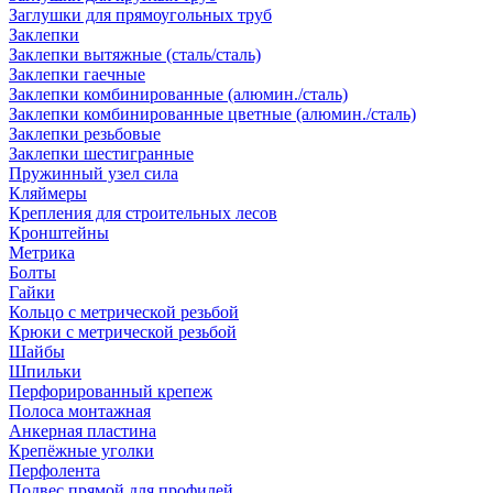
Заглушки для прямоугольных труб
Заклепки
Заклепки вытяжные (сталь/сталь)
Заклепки гаечные
Заклепки комбинированные (алюмин./сталь)
Заклепки комбинированные цветные (алюмин./сталь)
Заклепки резьбовые
Заклепки шестигранные
Пружинный узел сила
Кляймеры
Крепления для строительных лесов
Кронштейны
Метрика
Болты
Гайки
Кольцо с метрической резьбой
Крюки с метрической резьбой
Шайбы
Шпильки
Перфорированный крепеж
Полоса монтажная
Анкерная пластина
Крепёжные уголки
Перфолента
Подвес прямой для профилей