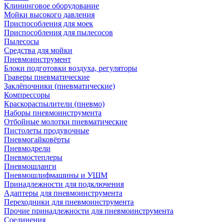
Клининговое оборудование
Мойки высокого давления
Приспособления для моек
Приспособления для пылесосов
Пылесосы
Средства для мойки
Пневмоинструмент
Блоки подготовки воздуха, регуляторы
Граверы пневматические
Заклёпочники (пневматические)
Компрессоры
Краскораспылители (пневмо)
Наборы пневмоинструмента
Отбойные молотки пневматические
Пистолеты продувочные
Пневмогайковёрты
Пневмодрели
Пневмостеплеры
Пневмошланги
Пневмошлифмашины и УШМ
Принадлежности для подключения
Адаптеры для пневмоинструмента
Переходники для пневмоинструмента
Прочие принадлежности для пневмоинструмента
Соединения