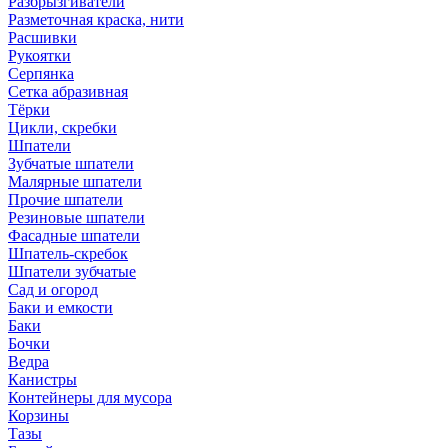
Разбрызгиватели
Разметочная краска, нити
Расшивки
Рукоятки
Серпянка
Сетка абразивная
Тёрки
Цикли, скребки
Шпатели
Зубчатые шпатели
Малярные шпатели
Прочие шпатели
Резиновые шпатели
Фасадные шпатели
Шпатель-скребок
Шпатели зубчатые
Сад и огород
Баки и емкости
Баки
Бочки
Ведра
Канистры
Контейнеры для мусора
Корзины
Тазы