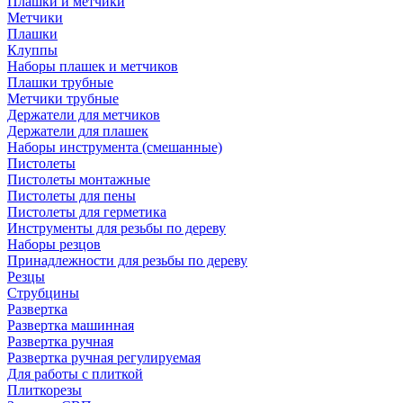
Плашки и метчики
Метчики
Плашки
Клуппы
Наборы плашек и метчиков
Плашки трубные
Метчики трубные
Держатели для метчиков
Держатели для плашек
Наборы инструмента (смешанные)
Пистолеты
Пистолеты монтажные
Пистолеты для пены
Пистолеты для герметика
Инструменты для резьбы по дереву
Наборы резцов
Принадлежности для резьбы по дереву
Резцы
Струбцины
Развертка
Развертка машинная
Развертка ручная
Развертка ручная регулируемая
Для работы с плиткой
Плиткорезы