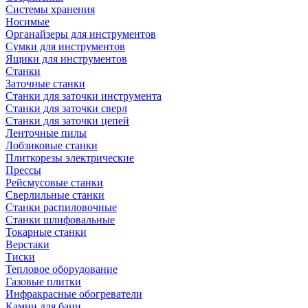
Системы хранения
Носимые
Органайзеры для инструментов
Сумки для инструментов
Ящики для инструментов
Станки
Заточные станки
Станки для заточки инструмента
Станки для заточки сверл
Станки для заточки цепей
Ленточные пилы
Лобзиковые станки
Плиткорезы электрические
Прессы
Рейсмусовые станки
Сверлильные станки
Станки распиловочные
Станки шлифовальные
Токарные станки
Верстаки
Тиски
Тепловое оборудование
Газовые плитки
Инфракрасные обогреватели
Камни для бани