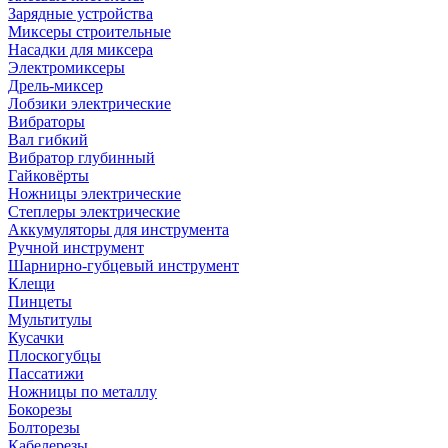
Зарядные устройства
Миксеры строительные
Насадки для миксера
Электромиксеры
Дрель-миксер
Лобзики электрические
Вибраторы
Вал гибкий
Вибратор глубинный
Гайковёрты
Ножницы электрические
Степлеры электрические
Аккумуляторы для инструмента
Ручной инструмент
Шарнирно-губцевый инструмент
Клещи
Пинцеты
Мультитулы
Кусачки
Плоскогубцы
Пассатижи
Ножницы по металлу
Бокорезы
Болторезы
Кабелерезы