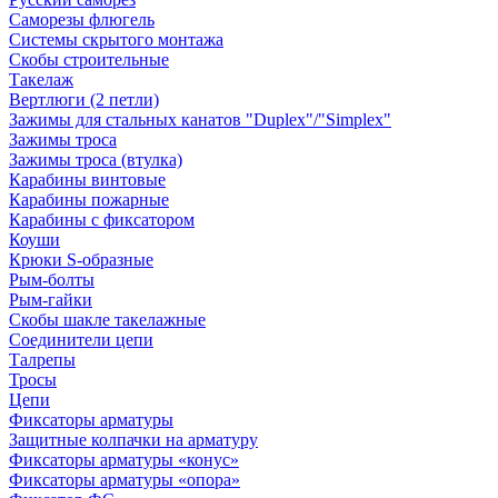
Саморезы флюгель
Системы скрытого монтажа
Скобы строительные
Такелаж
Вертлюги (2 петли)
Зажимы для стальных канатов "Duplex"/"Simplex"
Зажимы троса
Зажимы троса (втулка)
Карабины винтовые
Карабины пожарные
Карабины с фиксатором
Коуши
Крюки S-образные
Рым-болты
Рым-гайки
Скобы шакле такелажные
Соединители цепи
Талрепы
Тросы
Цепи
Фиксаторы арматуры
Защитные колпачки на арматуру
Фиксаторы арматуры «конус»
Фиксаторы арматуры «опора»