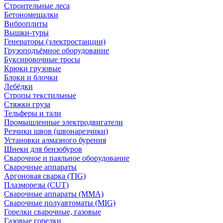
Строительные леса
Бетономешалки
Виброплиты
Вышки-туры
Генераторы (электростанции)
Грузоподъёмное оборудование
Буксировочные тросы
Крюки грузовые
Блоки и блочки
Лебёдки
Стропы текстильные
Стяжки груза
Тельферы и тали
Промышленные электродвигатели
Резчики швов (швонарезчики)
Установки алмазного бурения
Шнеки для бензобуров
Сварочное и паяльное оборудование
Сварочные аппараты
Аргоновая сварка (TIG)
Плазморезы (CUT)
Сварочные аппараты (MMA)
Сварочные полуавтоматы (MIG)
Горелки сварочные, газовые
Газовые горелки