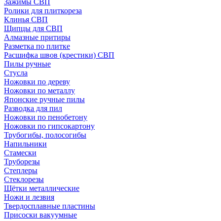
Зажимы СВП
Ролики для плиткореза
Клинья СВП
Щипцы для СВП
Алмазные притиры
Разметка по плитке
Расшифка швов (крестики) СВП
Пилы ручные
Стусла
Ножовки по дереву
Ножовки по металлу
Японские ручные пилы
Разводка для пил
Ножовки по пенобетону
Ножовки по гипсокартону
Трубогибы, полосогибы
Напильники
Стамески
Труборезы
Степлеры
Стеклорезы
Щётки металлические
Ножи и лезвия
Твердосплавные пластины
Присоски вакуумные