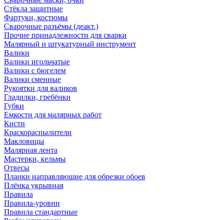
Стёкла защитные
Фартуки, костюмы
Сварочные разъёмы (деакт.)
Прочие принадлежности для сварки
Малярный и штукатурный инструмент
Валики
Валики игольчатые
Валики с бюгелем
Валики сменные
Рукоятки для валиков
Гладилки, гребёнки
Губки
Емкости для малярных работ
Кисти
Краскораспылители
Макловицы
Малярная лента
Мастерки, кельмы
Отвесы
Планки направляющие для обрезки обоев
Плёнка укрывная
Правила
Правила-уровни
Правила стандартные