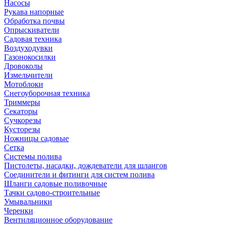
Насосы
Рукава напорные
Обработка почвы
Опрыскиватели
Садовая техника
Воздуходувки
Газонокосилки
Дровоколы
Измельчители
Мотоблоки
Снегоуборочная техника
Триммеры
Секаторы
Сучкорезы
Кусторезы
Ножницы садовые
Сетка
Системы полива
Пистолеты, насадки, дождеватели для шлангов
Соединители и фитинги для систем полива
Шланги садовые поливочные
Тачки садово-строительные
Умывальники
Черенки
Вентиляционное оборудование