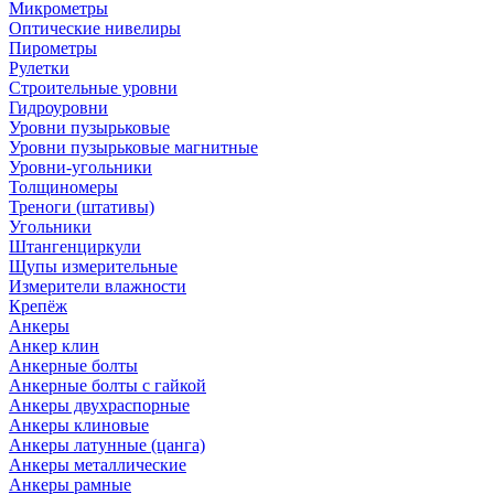
Микрометры
Оптические нивелиры
Пирометры
Рулетки
Строительные уровни
Гидроуровни
Уровни пузырьковые
Уровни пузырьковые магнитные
Уровни-угольники
Толщиномеры
Треноги (штативы)
Угольники
Штангенциркули
Щупы измерительные
Измерители влажности
Крепёж
Анкеры
Анкер клин
Анкерные болты
Анкерные болты с гайкой
Анкеры двухраспорные
Анкеры клиновые
Анкеры латунные (цанга)
Анкеры металлические
Анкеры рамные