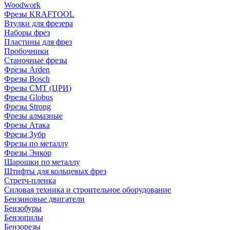
Woodwork
Фрезы KRAFTOOL
Втулки для фрезера
Наборы фрез
Пластины для фрез
Пробочники
Станочные фрезы
Фрезы Arden
Фрезы Bosch
Фрезы CMT (ЦРИ)
Фрезы Globus
Фрезы Strong
Фрезы алмазные
Фрезы Атака
Фрезы Зубр
Фрезы по металлу
Фрезы Энкор
Шарошки по металлу
Штифты для кольцевых фрез
Стретч-пленка
Силовая техника и строительное оборудование
Бензиновые двигатели
Бензобуры
Бензопилы
Бензорезы