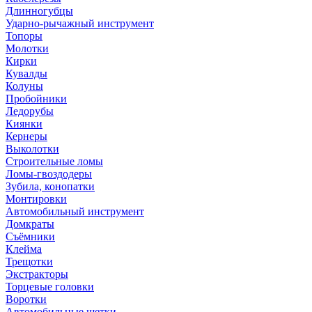
Длинногубцы
Ударно-рычажный инструмент
Топоры
Молотки
Кирки
Кувалды
Колуны
Пробойники
Ледорубы
Киянки
Кернеры
Выколотки
Строительные ломы
Ломы-гвоздодеры
Зубила, конопатки
Монтировки
Автомобильный инструмент
Домкраты
Съёмники
Клейма
Трещотки
Экстракторы
Торцевые головки
Воротки
Автомобильные щетки