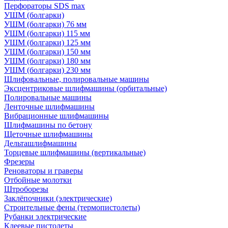
Перфораторы SDS max
УШМ (болгарки)
УШМ (болгарки) 76 мм
УШМ (болгарки) 115 мм
УШМ (болгарки) 125 мм
УШМ (болгарки) 150 мм
УШМ (болгарки) 180 мм
УШМ (болгарки) 230 мм
Шлифовальные, полировальные машины
Эксцентриковые шлифмашины (орбитальные)
Полировальные машины
Ленточные шлифмашины
Вибрационные шлифмашины
Шлифмашины по бетону
Щеточные шлифмашины
Дельташлифмашины
Торцевые шлифмашины (вертикальные)
Фрезеры
Реноваторы и граверы
Отбойные молотки
Штроборезы
Заклёпочники (электрические)
Строительные фены (термопистолеты)
Рубанки электрические
Клеевые пистолеты