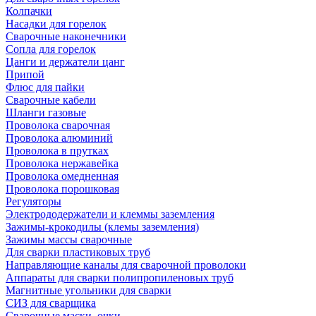
Колпачки
Насадки для горелок
Сварочные наконечники
Сопла для горелок
Цанги и держатели цанг
Припой
Флюс для пайки
Сварочные кабели
Шланги газовые
Проволока сварочная
Проволока алюминий
Проволока в прутках
Проволока нержавейка
Проволока омедненная
Проволока порошковая
Регуляторы
Электрододержатели и клеммы заземления
Зажимы-крокодилы (клемы заземления)
Зажимы массы сварочные
Для сварки пластиковых труб
Направляющие каналы для сварочной проволоки
Аппараты для сварки полипропиленовых труб
Магнитные угольники для сварки
СИЗ для сварщика
Сварочные маски, очки