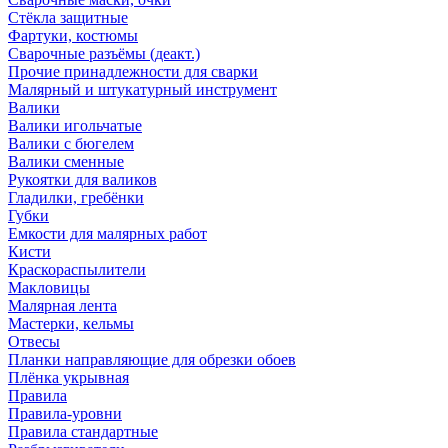
Стёкла защитные
Фартуки, костюмы
Сварочные разъёмы (деакт.)
Прочие принадлежности для сварки
Малярный и штукатурный инструмент
Валики
Валики игольчатые
Валики с бюгелем
Валики сменные
Рукоятки для валиков
Гладилки, гребёнки
Губки
Емкости для малярных работ
Кисти
Краскораспылители
Макловицы
Малярная лента
Мастерки, кельмы
Отвесы
Планки направляющие для обрезки обоев
Плёнка укрывная
Правила
Правила-уровни
Правила стандартные