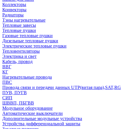
Коллекторы
Конвекторы
Радиаторы
Тэны нагревательные
Тепловые завесы
Тепловые пушки
Газовые тепловые пушки
Дизельные тепловые пушки
Электрические тепловые пушки
Тепловентиляторы
Электрика и свет
Кабель, провод
ВВГ
КГ
Нагревательные провода
ПВС
Провода связи и передачи данных UTP(витая пара),SAT,RG
ПУВ, ПУГВ
СИП
ШВВП, ПБГВВ
Модульное оборудование
Автоматические выключатели
Дополнительные модульные устройства
Устройства дифференциальной защиты
Заказные позиции