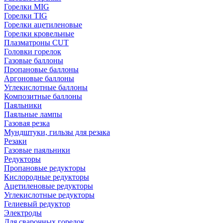
Горелки MIG
Горелки TIG
Горелки ацетиленовые
Горелки кровельные
Плазматроны CUT
Головки горелок
Газовые баллоны
Пропановые баллоны
Аргоновые баллоны
Углекислотные баллоны
Композитные баллоны
Паяльники
Паяльные лампы
Газовая резка
Мундштуки, гильзы для резака
Резаки
Газовые паяльники
Редукторы
Пропановые редукторы
Кислородные редукторы
Ацетиленовые редукторы
Углекислотные редукторы
Гелиевый редуктор
Электроды
Для сварочных горелок