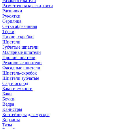
Разбрызгиватели
Разметочная краска, нити
Расшивки
Рукоятки
Серпянка
Сетка абразивная
Тёрки
Цикли, скребки
Шпатели
Зубчатые шпатели
Малярные шпатели
Прочие шпатели
Резиновые шпатели
Фасадные шпатели
Шпатель-скребок
Шпатели зубчатые
Сад и огород
Баки и емкости
Баки
Бочки
Ведра
Канистры
Контейнеры для мусора
Корзины
Тазы