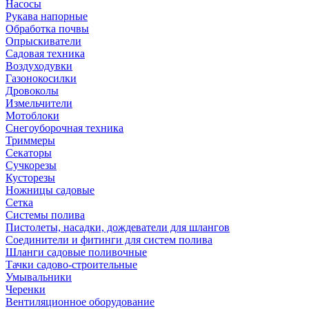
Насосы
Рукава напорные
Обработка почвы
Опрыскиватели
Садовая техника
Воздуходувки
Газонокосилки
Дровоколы
Измельчители
Мотоблоки
Снегоуборочная техника
Триммеры
Секаторы
Сучкорезы
Кусторезы
Ножницы садовые
Сетка
Системы полива
Пистолеты, насадки, дождеватели для шлангов
Соединители и фитинги для систем полива
Шланги садовые поливочные
Тачки садово-строительные
Умывальники
Черенки
Вентиляционное оборудование