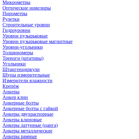
Микрометры
Оптические нивелиры
Пирометры
Рулетки
Строительные уровни
Гидроуровни
Уровни пузырьковые
Уровни пузырьковые магнитные
Уровни-угольники
Толщиномеры
Треноги (штативы)
Угольники
Штангенциркули
Щупы измерительные
Измерители влажности
Крепёж
Анкеры
Анкер клин
Анкерные болты
Анкерные болты с гайкой
Анкеры двухраспорные
Анкеры клиновые
Анкеры латунные (цанга)
Анкеры металлические
Анкеры рамные