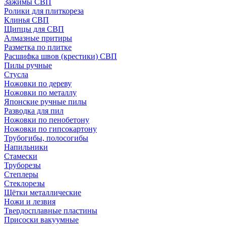
Зажимы СВП
Ролики для плиткореза
Клинья СВП
Щипцы для СВП
Алмазные притиры
Разметка по плитке
Расшифка швов (крестики) СВП
Пилы ручные
Стусла
Ножовки по дереву
Ножовки по металлу
Японские ручные пилы
Разводка для пил
Ножовки по пенобетону
Ножовки по гипсокартону
Трубогибы, полосогибы
Напильники
Стамески
Труборезы
Степлеры
Стеклорезы
Щётки металлические
Ножи и лезвия
Твердосплавные пластины
Присоски вакуумные