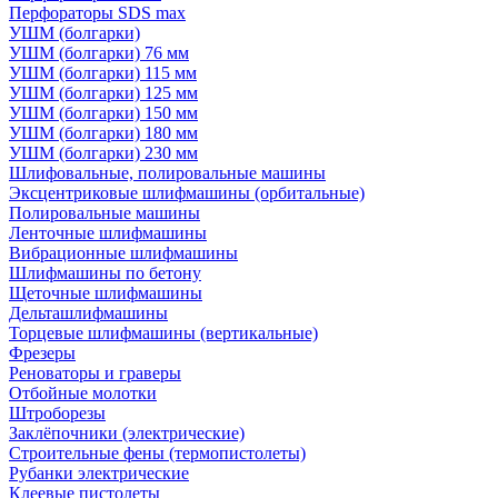
Перфораторы SDS max
УШМ (болгарки)
УШМ (болгарки) 76 мм
УШМ (болгарки) 115 мм
УШМ (болгарки) 125 мм
УШМ (болгарки) 150 мм
УШМ (болгарки) 180 мм
УШМ (болгарки) 230 мм
Шлифовальные, полировальные машины
Эксцентриковые шлифмашины (орбитальные)
Полировальные машины
Ленточные шлифмашины
Вибрационные шлифмашины
Шлифмашины по бетону
Щеточные шлифмашины
Дельташлифмашины
Торцевые шлифмашины (вертикальные)
Фрезеры
Реноваторы и граверы
Отбойные молотки
Штроборезы
Заклёпочники (электрические)
Строительные фены (термопистолеты)
Рубанки электрические
Клеевые пистолеты