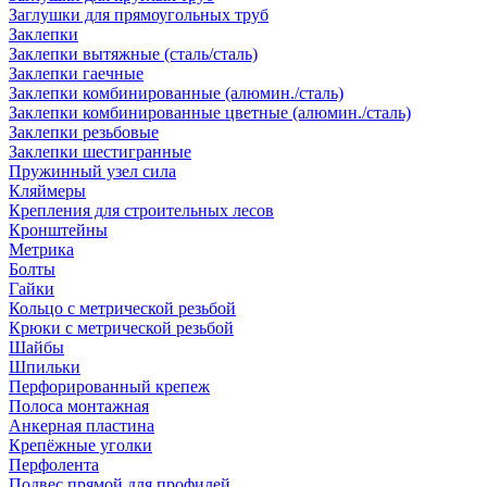
Заглушки для прямоугольных труб
Заклепки
Заклепки вытяжные (сталь/сталь)
Заклепки гаечные
Заклепки комбинированные (алюмин./сталь)
Заклепки комбинированные цветные (алюмин./сталь)
Заклепки резьбовые
Заклепки шестигранные
Пружинный узел сила
Кляймеры
Крепления для строительных лесов
Кронштейны
Метрика
Болты
Гайки
Кольцо с метрической резьбой
Крюки с метрической резьбой
Шайбы
Шпильки
Перфорированный крепеж
Полоса монтажная
Анкерная пластина
Крепёжные уголки
Перфолента
Подвес прямой для профилей