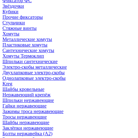
Фиксатор ФС
Звёздочки
Кубики
Прочие фиксаторы
Стульчики
Стяжные винты
Хомуты
Металлические хомуты
Пластиковые хомуты
Сантехнические хомуты
Хомуты Термоклип
Шпильки сантехнические
Электро-скобы металлические
Двухлапковые электро-скобы
Однолапковые электро-скобы
Kreg
Шайбы кровельные
Нержавеющий крепёж
Шпильки нержавеющие
Гайки нержавеющие
Зажимы троса нержавеющие
Тросы нержавеющие
Шайбы нержавеющие
Заклёпки нержавеющие
Болты нержавейка (А2)