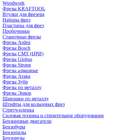
Woodwork
Фрезы KRAFTOOL
Втулки для фрезера
Наборы фрез
Пластины для фрез
Пробочники
Станочные фрезы
Фрезы Arden
Фрезы Bosch
Фрезы CMT (ЦРИ)
Фрезы Globus
Фрезы Strong
Фрезы алмазные
Фрезы Атака
Фрезы Зубр
Фрезы по металлу
Фрезы Энкор
Шарошки по металлу
Штифты для кольцевых фрез
Стретч-пленка
Силовая техника и строительное оборудование
Бензиновые двигатели
Бензобуры
Бензопилы
Бензорезы