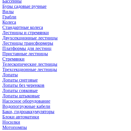
Бассейны
Буры садовые ручные
Вилы
Грабли
Колеса
Стандартные колеса
Лестницы и стремянки
Двухсекционные лестницы
Лестницы трансформеры
Платформы для лестниц
Приставные лестницы
Стремянки
Телескопические лестницы
Трехсекционные лестницы
Лопаты
Лопаты снеговые
Лопаты без черенков
Лопаты совковые
Лопаты штыковые
Насосное оборудование
Водопогружные кабели
Баки, гидроаккумуляторы
Блоки автоматики
Носилки
Мотопомпы