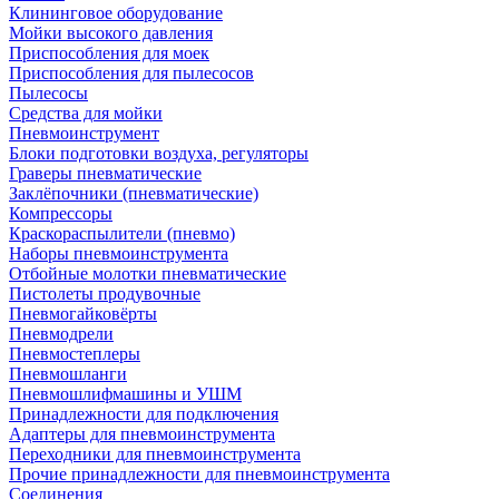
Клининговое оборудование
Мойки высокого давления
Приспособления для моек
Приспособления для пылесосов
Пылесосы
Средства для мойки
Пневмоинструмент
Блоки подготовки воздуха, регуляторы
Граверы пневматические
Заклёпочники (пневматические)
Компрессоры
Краскораспылители (пневмо)
Наборы пневмоинструмента
Отбойные молотки пневматические
Пистолеты продувочные
Пневмогайковёрты
Пневмодрели
Пневмостеплеры
Пневмошланги
Пневмошлифмашины и УШМ
Принадлежности для подключения
Адаптеры для пневмоинструмента
Переходники для пневмоинструмента
Прочие принадлежности для пневмоинструмента
Соединения