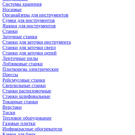
Системы хранения
Носимые
Органайзеры для инструментов
Сумки для инструментов
Ящики для инструментов
Станки
Заточные станки
Станки для заточки инструмента
Станки для заточки сверл
Станки для заточки цепей
Ленточные пилы
Лобзиковые станки
Плиткорезы электрические
Прессы
Рейсмусовые станки
Сверлильные станки
Станки распиловочные
Станки шлифовальные
Токарные станки
Верстаки
Тиски
Тепловое оборудование
Газовые плитки
Инфракрасные обогреватели
Камни для бани