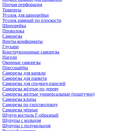
Прочая перфорация
Траверсы
Уголок для шинорейки
Уголок рамный по плоскости
Шинорейка
Проволока
Саморезы
Винты-конфирматы
Глухари
Конструкционные саморезы
Нагели
Оконные саморезы
Прессшайбы
Саморезы для кровли
Саморезы для паркета
Саморезы для сендвич-панелей
Саморезы жёлтые по дереву
Саморезы жёлтые универсальные (поштучно)
Саморезы клопы
Саморезы по гипсоволокну
Саморезы чёрные
Шуруп костыль Г-образный
Шурупы с кольцом
Шурупы с полукольцом
Русский саморез