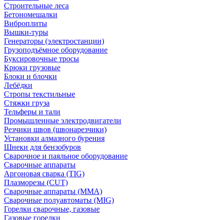
Строительные леса
Бетономешалки
Виброплиты
Вышки-туры
Генераторы (электростанции)
Грузоподъёмное оборудование
Буксировочные тросы
Крюки грузовые
Блоки и блочки
Лебёдки
Стропы текстильные
Стяжки груза
Тельферы и тали
Промышленные электродвигатели
Резчики швов (швонарезчики)
Установки алмазного бурения
Шнеки для бензобуров
Сварочное и паяльное оборудование
Сварочные аппараты
Аргоновая сварка (TIG)
Плазморезы (CUT)
Сварочные аппараты (MMA)
Сварочные полуавтоматы (MIG)
Горелки сварочные, газовые
Газовые горелки