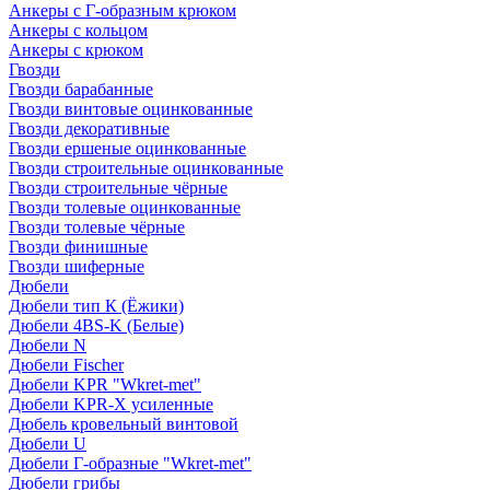
Анкеры с Г-образным крюком
Анкеры с кольцом
Анкеры с крюком
Гвозди
Гвозди барабанные
Гвозди винтовые оцинкованные
Гвозди декоративные
Гвозди ершеные оцинкованные
Гвозди строительные оцинкованные
Гвозди строительные чёрные
Гвозди толевые оцинкованные
Гвозди толевые чёрные
Гвозди финишные
Гвозди шиферные
Дюбели
Дюбели тип К (Ёжики)
Дюбели 4BS-K (Белые)
Дюбели N
Дюбели Fischer
Дюбели KPR "Wkret-met"
Дюбели KPR-Х усиленные
Дюбель кровельный винтовой
Дюбели U
Дюбели Г-образные "Wkret-met"
Дюбели грибы