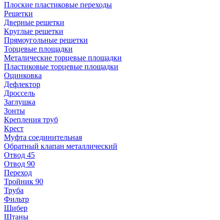
Плоские пластиковые переходы
Решетки
Дверные решетки
Круглые решетки
Прямоугольные решетки
Торцевые площадки
Металические торцевые площадки
Пластиковые торцевые площадки
Оцинковка
Дефлектор
Дроссель
Заглушка
Зонты
Крепления труб
Крест
Муфта соединительная
Обратный клапан металлический
Отвод 45
Отвод 90
Переход
Тройник 90
Труба
Фильтр
Шибер
Штаны