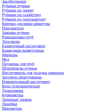
Заклёпочники
Рубанки ручные
Рубанки по дереву
Рубанки по газобетону
Рубанки по гипсокартону
Крючки для вязки арматуры
Просекатели
Зажимы ручные
Развальцовка труб
Тросорезы
Разметочный инструмент
Карандаши разметочные
Маркеры
Мел
Пружины для труб
Штроборезы ручные
Инструменты для укладки ламината
Заточное оборудование
Измерительный инструмент
Вехи телескопические
Дальномеры
Курвиметры
Лазерные уровни
Линейки
Манометры