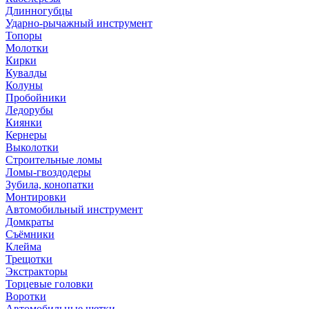
Длинногубцы
Ударно-рычажный инструмент
Топоры
Молотки
Кирки
Кувалды
Колуны
Пробойники
Ледорубы
Киянки
Кернеры
Выколотки
Строительные ломы
Ломы-гвоздодеры
Зубила, конопатки
Монтировки
Автомобильный инструмент
Домкраты
Съёмники
Клейма
Трещотки
Экстракторы
Торцевые головки
Воротки
Автомобильные щетки