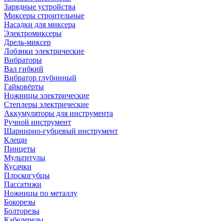
Зарядные устройства
Миксеры строительные
Насадки для миксера
Электромиксеры
Дрель-миксер
Лобзики электрические
Вибраторы
Вал гибкий
Вибратор глубинный
Гайковёрты
Ножницы электрические
Степлеры электрические
Аккумуляторы для инструмента
Ручной инструмент
Шарнирно-губцевый инструмент
Клещи
Пинцеты
Мультитулы
Кусачки
Плоскогубцы
Пассатижи
Ножницы по металлу
Бокорезы
Болторезы
Кабелерезы