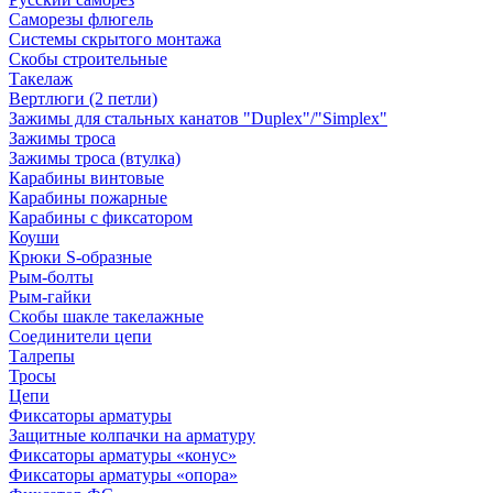
Саморезы флюгель
Системы скрытого монтажа
Скобы строительные
Такелаж
Вертлюги (2 петли)
Зажимы для стальных канатов "Duplex"/"Simplex"
Зажимы троса
Зажимы троса (втулка)
Карабины винтовые
Карабины пожарные
Карабины с фиксатором
Коуши
Крюки S-образные
Рым-болты
Рым-гайки
Скобы шакле такелажные
Соединители цепи
Талрепы
Тросы
Цепи
Фиксаторы арматуры
Защитные колпачки на арматуру
Фиксаторы арматуры «конус»
Фиксаторы арматуры «опора»