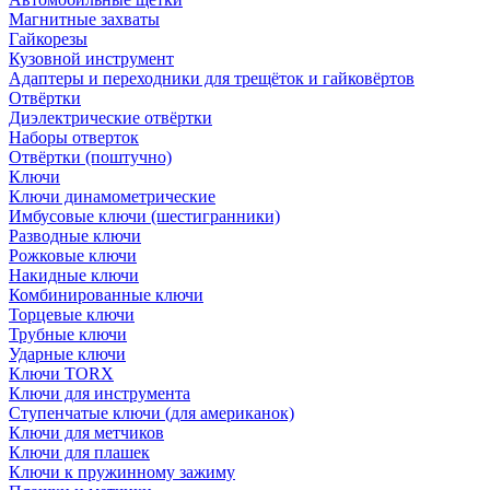
Магнитные захваты
Гайкорезы
Кузовной инструмент
Адаптеры и переходники для трещёток и гайковёртов
Отвёртки
Диэлектрические отвёртки
Наборы отверток
Отвёртки (поштучно)
Ключи
Ключи динамометрические
Имбусовые ключи (шестигранники)
Разводные ключи
Рожковые ключи
Накидные ключи
Комбинированные ключи
Торцевые ключи
Трубные ключи
Ударные ключи
Ключи TORX
Ключи для инструмента
Ступенчатые ключи (для американок)
Ключи для метчиков
Ключи для плашек
Ключи к пружинному зажиму