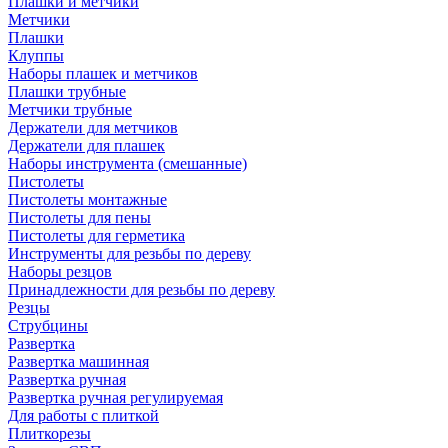
Плашки и метчики
Метчики
Плашки
Клуппы
Наборы плашек и метчиков
Плашки трубные
Метчики трубные
Держатели для метчиков
Держатели для плашек
Наборы инструмента (смешанные)
Пистолеты
Пистолеты монтажные
Пистолеты для пены
Пистолеты для герметика
Инструменты для резьбы по дереву
Наборы резцов
Принадлежности для резьбы по дереву
Резцы
Струбцины
Развертка
Развертка машинная
Развертка ручная
Развертка ручная регулируемая
Для работы с плиткой
Плиткорезы