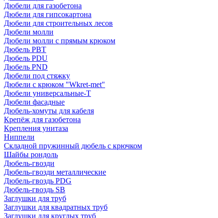
Дюбели для газобетона
Дюбели для гипсокартона
Дюбели для строительных лесов
Дюбели молли
Дюбели молли с прямым крюком
Дюбель PBT
Дюбель PDU
Дюбель PND
Дюбели под стяжку
Дюбели с крюком "Wkret-met"
Дюбели универсальные-Т
Дюбели фасадные
Дюбель-хомуты для кабеля
Крепёж для газобетона
Крепления унитаза
Ниппели
Складной пружинный дюбель с крючком
Шайбы рондоль
Дюбель-гвозди
Дюбель-гвозди металлические
Дюбель-гвоздь PDG
Дюбель-гвоздь SB
Заглушки для труб
Заглушки для квадратных труб
Заглушки для круглых труб