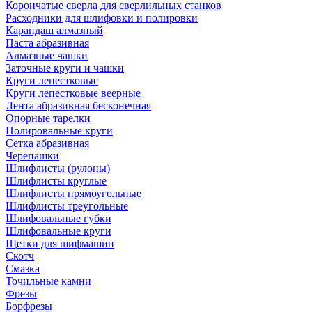
Корончатые сверла для сверлильных станков
Расходники для шлифовки и полировки
Карандаш алмазный
Паста абразивная
Алмазные чашки
Заточные круги и чашки
Круги лепестковые
Круги лепестковые веерные
Лента абразивная бесконечная
Опорные тарелки
Полировальные круги
Сетка абразивная
Черепашки
Шлифлисты (рулоны)
Шлифлисты круглые
Шлифлисты прямоугольные
Шлифлисты треугольные
Шлифовальные губки
Шлифовальные круги
Щетки для шифмашин
Скотч
Смазка
Точильные камни
Фрезы
Борфрезы