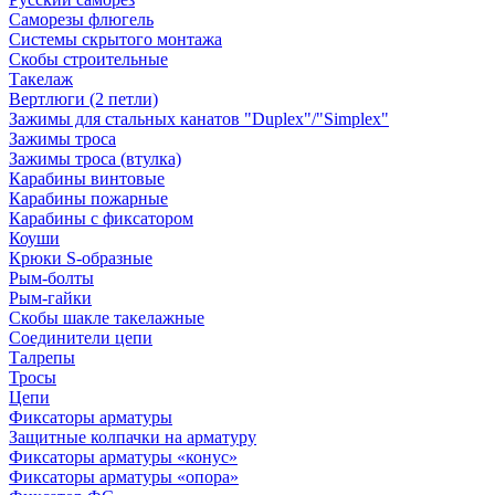
Саморезы флюгель
Системы скрытого монтажа
Скобы строительные
Такелаж
Вертлюги (2 петли)
Зажимы для стальных канатов "Duplex"/"Simplex"
Зажимы троса
Зажимы троса (втулка)
Карабины винтовые
Карабины пожарные
Карабины с фиксатором
Коуши
Крюки S-образные
Рым-болты
Рым-гайки
Скобы шакле такелажные
Соединители цепи
Талрепы
Тросы
Цепи
Фиксаторы арматуры
Защитные колпачки на арматуру
Фиксаторы арматуры «конус»
Фиксаторы арматуры «опора»