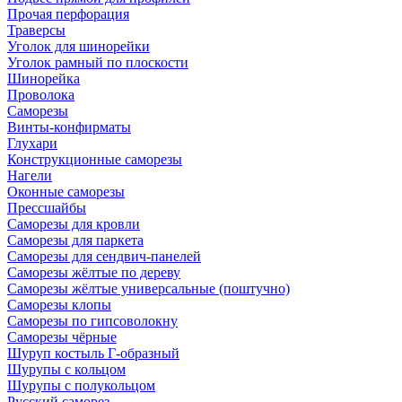
Прочая перфорация
Траверсы
Уголок для шинорейки
Уголок рамный по плоскости
Шинорейка
Проволока
Саморезы
Винты-конфирматы
Глухари
Конструкционные саморезы
Нагели
Оконные саморезы
Прессшайбы
Саморезы для кровли
Саморезы для паркета
Саморезы для сендвич-панелей
Саморезы жёлтые по дереву
Саморезы жёлтые универсальные (поштучно)
Саморезы клопы
Саморезы по гипсоволокну
Саморезы чёрные
Шуруп костыль Г-образный
Шурупы с кольцом
Шурупы с полукольцом
Русский саморез