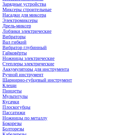
Зарядные устройства
Миксеры строительные
Насадки для миксера
Электромиксеры
Дрель-миксер
Лобзики электрические
Вибраторы
Вал гибкий
Вибратор глубинный
Гайковёрты
Ножницы электрические
Степлеры электрические
Аккумуляторы для инструмента
Ручной инструмент
Шарнирно-губцевый инструмент
Клещи
Пинцеты
Мультитулы
Кусачки
Плоскогубцы
Пассатижи
Ножницы по металлу
Бокорезы
Болторезы
Кабелерезы