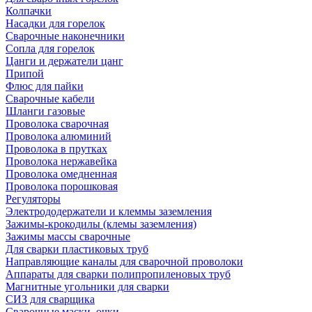
Колпачки
Насадки для горелок
Сварочные наконечники
Сопла для горелок
Цанги и держатели цанг
Припой
Флюс для пайки
Сварочные кабели
Шланги газовые
Проволока сварочная
Проволока алюминий
Проволока в прутках
Проволока нержавейка
Проволока омедненная
Проволока порошковая
Регуляторы
Электрододержатели и клеммы заземления
Зажимы-крокодилы (клемы заземления)
Зажимы массы сварочные
Для сварки пластиковых труб
Направляющие каналы для сварочной проволоки
Аппараты для сварки полипропиленовых труб
Магнитные угольники для сварки
СИЗ для сварщика
Сварочные маски, очки