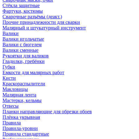
Стёкла защитные
Фартуки, костюмы
Сварочные разъёмы (деакт.)
Прочие принадлежности для сварки
Малярный и штукатурный инструмент
Валики
Валики игольчатые
Валики с бюгелем
Валики сменные
Рукоятки для валиков
Гладилки, гребёнки
Губки
Емкости для малярных работ
Кисти
Краскораспылители
Макловицы
Малярная лента
Мастерки, кельмы
Отвесы
Планки направляющие для обрезки обоев
Плёнка укрывная
Правила
Правила-уровни
Правила стандартные