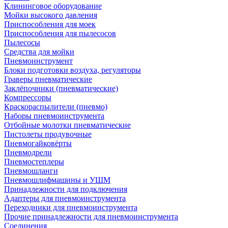
Клининговое оборудование
Мойки высокого давления
Приспособления для моек
Приспособления для пылесосов
Пылесосы
Средства для мойки
Пневмоинструмент
Блоки подготовки воздуха, регуляторы
Граверы пневматические
Заклёпочники (пневматические)
Компрессоры
Краскораспылители (пневмо)
Наборы пневмоинструмента
Отбойные молотки пневматические
Пистолеты продувочные
Пневмогайковёрты
Пневмодрели
Пневмостеплеры
Пневмошланги
Пневмошлифмашины и УШМ
Принадлежности для подключения
Адаптеры для пневмоинструмента
Переходники для пневмоинструмента
Прочие принадлежности для пневмоинструмента
Соединения