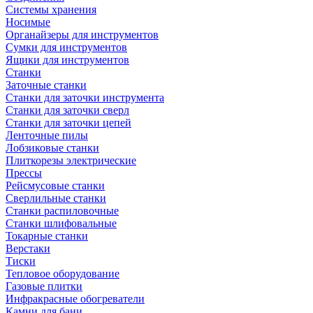
Системы хранения
Носимые
Органайзеры для инструментов
Сумки для инструментов
Ящики для инструментов
Станки
Заточные станки
Станки для заточки инструмента
Станки для заточки сверл
Станки для заточки цепей
Ленточные пилы
Лобзиковые станки
Плиткорезы электрические
Прессы
Рейсмусовые станки
Сверлильные станки
Станки распиловочные
Станки шлифовальные
Токарные станки
Верстаки
Тиски
Тепловое оборудование
Газовые плитки
Инфракрасные обогреватели
Камни для бани