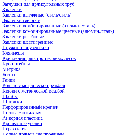
Заглушки для прямоугольных труб
Заклепки
Заклепки вытяжные (сталь/сталь)
Заклепки гаечные
Заклепки комбинированные (алюмин./сталь)
Заклепки комбинированные цветные (алюмин./сталь)
Заклепки резьбовые
Заклепки шестигранные
Пружинный узел сила
Кляймеры
Крепления для строительных лесов
Кронштейны
Метрика
Болты
Гайки
Кольцо с метрической резьбой
Крюки с метрической резьбой
Шайбы
Шпильки
Перфорированный крепеж
Полоса монтажная
Анкерная пластина
Крепёжные уголки
Перфолента
Подвес прямой для профилей