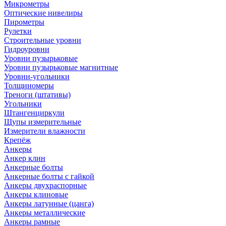
Микрометры
Оптические нивелиры
Пирометры
Рулетки
Строительные уровни
Гидроуровни
Уровни пузырьковые
Уровни пузырьковые магнитные
Уровни-угольники
Толщиномеры
Треноги (штативы)
Угольники
Штангенциркули
Щупы измерительные
Измерители влажности
Крепёж
Анкеры
Анкер клин
Анкерные болты
Анкерные болты с гайкой
Анкеры двухраспорные
Анкеры клиновые
Анкеры латунные (цанга)
Анкеры металлические
Анкеры рамные