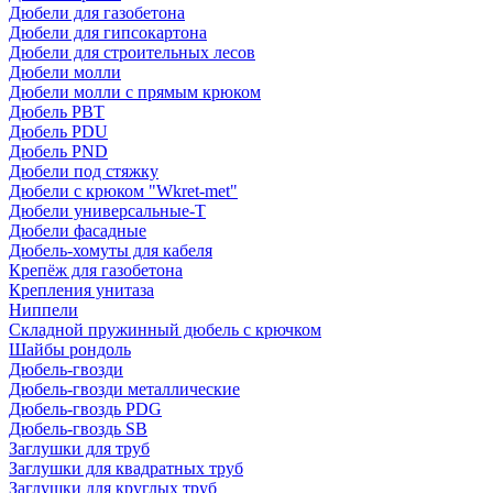
Дюбели для газобетона
Дюбели для гипсокартона
Дюбели для строительных лесов
Дюбели молли
Дюбели молли с прямым крюком
Дюбель PBT
Дюбель PDU
Дюбель PND
Дюбели под стяжку
Дюбели с крюком "Wkret-met"
Дюбели универсальные-Т
Дюбели фасадные
Дюбель-хомуты для кабеля
Крепёж для газобетона
Крепления унитаза
Ниппели
Складной пружинный дюбель с крючком
Шайбы рондоль
Дюбель-гвозди
Дюбель-гвозди металлические
Дюбель-гвоздь PDG
Дюбель-гвоздь SB
Заглушки для труб
Заглушки для квадратных труб
Заглушки для круглых труб