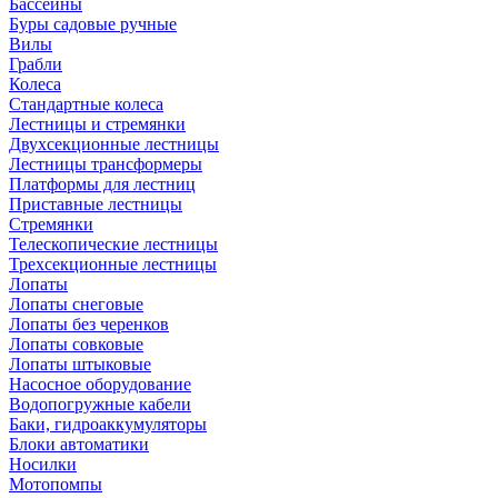
Бассейны
Буры садовые ручные
Вилы
Грабли
Колеса
Стандартные колеса
Лестницы и стремянки
Двухсекционные лестницы
Лестницы трансформеры
Платформы для лестниц
Приставные лестницы
Стремянки
Телескопические лестницы
Трехсекционные лестницы
Лопаты
Лопаты снеговые
Лопаты без черенков
Лопаты совковые
Лопаты штыковые
Насосное оборудование
Водопогружные кабели
Баки, гидроаккумуляторы
Блоки автоматики
Носилки
Мотопомпы