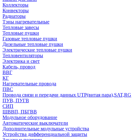
Коллекторы
Конвекторы
Радиаторы
Тэны нагревательные
Тепловые завесы
Тепловые пушки
Газовые тепловые пушки
Дизельные тепловые пушки
Электрические тепловые пушки
Тепловентиляторы
Электрика и свет
Кабель, провод
ВВГ
КГ
Нагревательные провода
ПВС
Провода связи и передачи данных UTP(витая пара),SAT,RG
ПУВ, ПУГВ
СИП
ШВВП, ПБГВВ
Модульное оборудование
Автоматические выключатели
Дополнительные модульные устройства
Устройства дифференциальной защиты
Заказные позиции