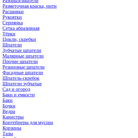
Разбрызгиватели
Разметочная краска, нити
Расшивки
Рукоятки
Серпянка
Сетка абразивная
Тёрки
Цикли, скребки
Шпатели
Зубчатые шпатели
Малярные шпатели
Прочие шпатели
Резиновые шпатели
Фасадные шпатели
Шпатель-скребок
Шпатели зубчатые
Сад и огород
Баки и емкости
Баки
Бочки
Ведра
Канистры
Контейнеры для мусора
Корзины
Тазы