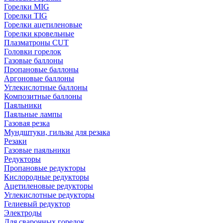
Горелки MIG
Горелки TIG
Горелки ацетиленовые
Горелки кровельные
Плазматроны CUT
Головки горелок
Газовые баллоны
Пропановые баллоны
Аргоновые баллоны
Углекислотные баллоны
Композитные баллоны
Паяльники
Паяльные лампы
Газовая резка
Мундштуки, гильзы для резака
Резаки
Газовые паяльники
Редукторы
Пропановые редукторы
Кислородные редукторы
Ацетиленовые редукторы
Углекислотные редукторы
Гелиевый редуктор
Электроды
Для сварочных горелок