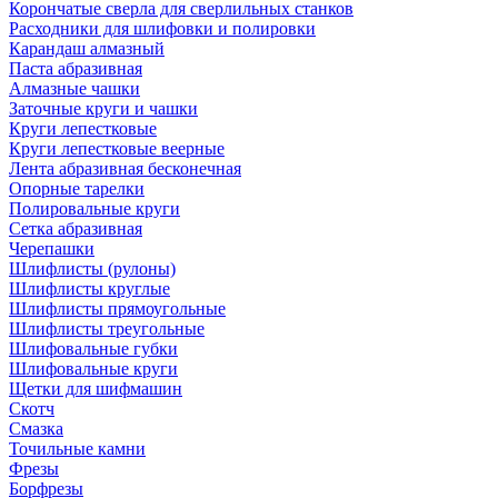
Корончатые сверла для сверлильных станков
Расходники для шлифовки и полировки
Карандаш алмазный
Паста абразивная
Алмазные чашки
Заточные круги и чашки
Круги лепестковые
Круги лепестковые веерные
Лента абразивная бесконечная
Опорные тарелки
Полировальные круги
Сетка абразивная
Черепашки
Шлифлисты (рулоны)
Шлифлисты круглые
Шлифлисты прямоугольные
Шлифлисты треугольные
Шлифовальные губки
Шлифовальные круги
Щетки для шифмашин
Скотч
Смазка
Точильные камни
Фрезы
Борфрезы