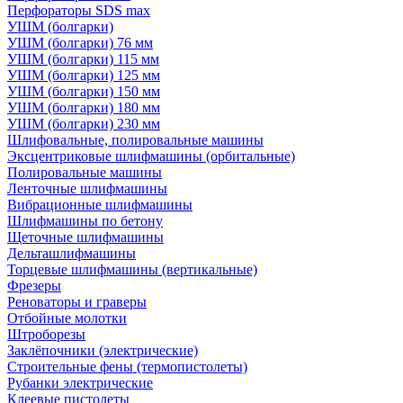
Перфораторы SDS max
УШМ (болгарки)
УШМ (болгарки) 76 мм
УШМ (болгарки) 115 мм
УШМ (болгарки) 125 мм
УШМ (болгарки) 150 мм
УШМ (болгарки) 180 мм
УШМ (болгарки) 230 мм
Шлифовальные, полировальные машины
Эксцентриковые шлифмашины (орбитальные)
Полировальные машины
Ленточные шлифмашины
Вибрационные шлифмашины
Шлифмашины по бетону
Щеточные шлифмашины
Дельташлифмашины
Торцевые шлифмашины (вертикальные)
Фрезеры
Реноваторы и граверы
Отбойные молотки
Штроборезы
Заклёпочники (электрические)
Строительные фены (термопистолеты)
Рубанки электрические
Клеевые пистолеты