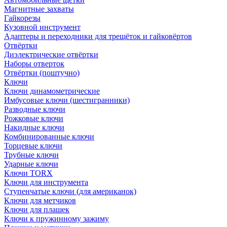
Магнитные захваты
Гайкорезы
Кузовной инструмент
Адаптеры и переходники для трещёток и гайковёртов
Отвёртки
Диэлектрические отвёртки
Наборы отверток
Отвёртки (поштучно)
Ключи
Ключи динамометрические
Имбусовые ключи (шестигранники)
Разводные ключи
Рожковые ключи
Накидные ключи
Комбинированные ключи
Торцевые ключи
Трубные ключи
Ударные ключи
Ключи TORX
Ключи для инструмента
Ступенчатые ключи (для американок)
Ключи для метчиков
Ключи для плашек
Ключи к пружинному зажиму