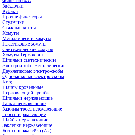
Фиксатор ФС
Звёздочки
Кубики
Прочие фиксаторы
Стульчики
Стяжные винты
Хомуты
Металлические хомуты
Пластиковые хомуты
Сантехнические хомуты
Хомуты Термоклип
Шпильки сантехнические
Электро-скобы металлические
Двухлапковые электро-скобы
Однолапковые электро-скобы
Kreg
Шайбы кровельные
Нержавеющий крепёж
Шпильки нержавеющие
Гайки нержавеющие
Зажимы троса нержавеющие
Тросы нержавеющие
Шайбы нержавеющие
Заклёпки нержавеющие
Болты нержавейка (А2)