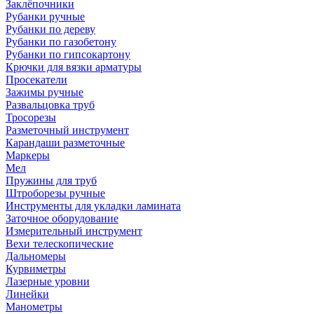
Заклёпочники
Рубанки ручные
Рубанки по дереву
Рубанки по газобетону
Рубанки по гипсокартону
Крючки для вязки арматуры
Просекатели
Зажимы ручные
Развальцовка труб
Тросорезы
Разметочный инструмент
Карандаши разметочные
Маркеры
Мел
Пружины для труб
Штроборезы ручные
Инструменты для укладки ламината
Заточное оборудование
Измерительный инструмент
Вехи телескопические
Дальномеры
Курвиметры
Лазерные уровни
Линейки
Манометры