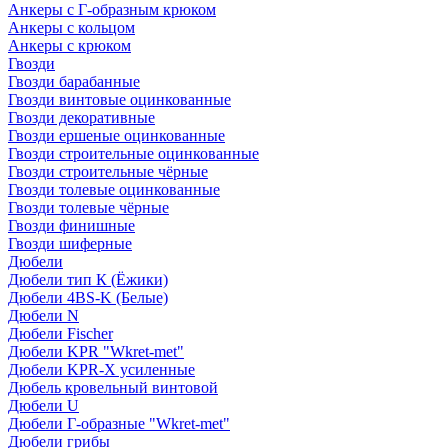
Анкеры с Г-образным крюком
Анкеры с кольцом
Анкеры с крюком
Гвозди
Гвозди барабанные
Гвозди винтовые оцинкованные
Гвозди декоративные
Гвозди ершеные оцинкованные
Гвозди строительные оцинкованные
Гвозди строительные чёрные
Гвозди толевые оцинкованные
Гвозди толевые чёрные
Гвозди финишные
Гвозди шиферные
Дюбели
Дюбели тип К (Ёжики)
Дюбели 4BS-K (Белые)
Дюбели N
Дюбели Fischer
Дюбели KPR "Wkret-met"
Дюбели KPR-Х усиленные
Дюбель кровельный винтовой
Дюбели U
Дюбели Г-образные "Wkret-met"
Дюбели грибы