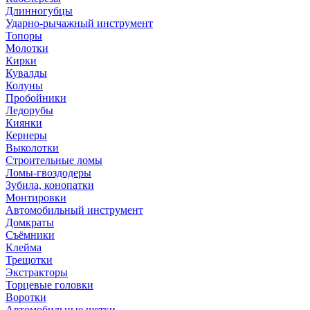
Длинногубцы
Ударно-рычажный инструмент
Топоры
Молотки
Кирки
Кувалды
Колуны
Пробойники
Ледорубы
Киянки
Кернеры
Выколотки
Строительные ломы
Ломы-гвоздодеры
Зубила, конопатки
Монтировки
Автомобильный инструмент
Домкраты
Съёмники
Клейма
Трещотки
Экстракторы
Торцевые головки
Воротки
Автомобильные щетки