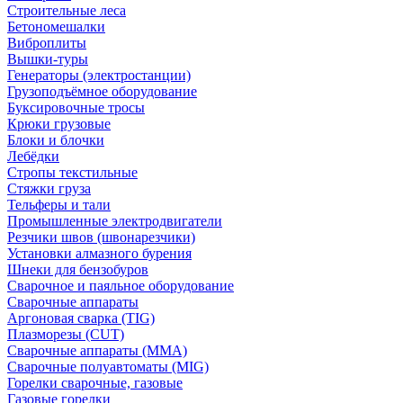
Строительные леса
Бетономешалки
Виброплиты
Вышки-туры
Генераторы (электростанции)
Грузоподъёмное оборудование
Буксировочные тросы
Крюки грузовые
Блоки и блочки
Лебёдки
Стропы текстильные
Стяжки груза
Тельферы и тали
Промышленные электродвигатели
Резчики швов (швонарезчики)
Установки алмазного бурения
Шнеки для бензобуров
Сварочное и паяльное оборудование
Сварочные аппараты
Аргоновая сварка (TIG)
Плазморезы (CUT)
Сварочные аппараты (MMA)
Сварочные полуавтоматы (MIG)
Горелки сварочные, газовые
Газовые горелки