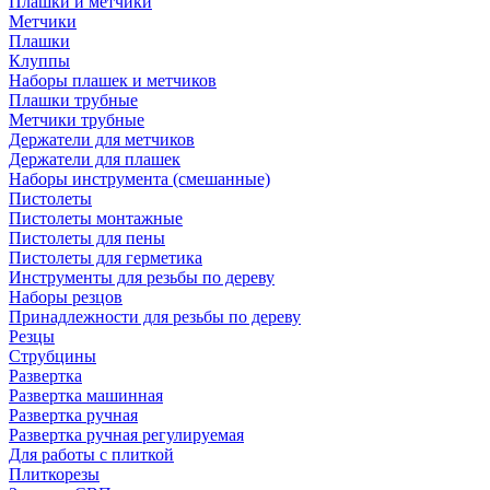
Плашки и метчики
Метчики
Плашки
Клуппы
Наборы плашек и метчиков
Плашки трубные
Метчики трубные
Держатели для метчиков
Держатели для плашек
Наборы инструмента (смешанные)
Пистолеты
Пистолеты монтажные
Пистолеты для пены
Пистолеты для герметика
Инструменты для резьбы по дереву
Наборы резцов
Принадлежности для резьбы по дереву
Резцы
Струбцины
Развертка
Развертка машинная
Развертка ручная
Развертка ручная регулируемая
Для работы с плиткой
Плиткорезы