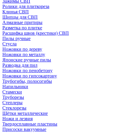
Зажимы СВП
Ролики для плиткореза
Клинья СВП
Щипцы для СВП
Алмазные притиры
Разметка по плитке
Расшифка швов (крестики) СВП
Пилы ручные
Стусла
Ножовки по дереву
Ножовки по металлу
Японские ручные пилы
Разводка для пил
Ножовки по пенобетону
Ножовки по гипсокартону
Трубогибы, полосогибы
Напильники
Стамески
Труборезы
Степлеры
Стеклорезы
Щётки металлические
Ножи и лезвия
Твердосплавные пластины
Присоски вакуумные