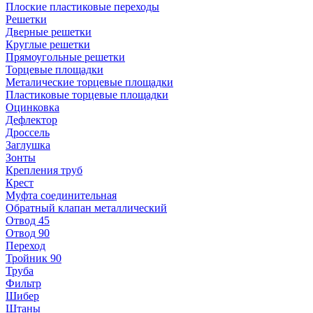
Плоские пластиковые переходы
Решетки
Дверные решетки
Круглые решетки
Прямоугольные решетки
Торцевые площадки
Металические торцевые площадки
Пластиковые торцевые площадки
Оцинковка
Дефлектор
Дроссель
Заглушка
Зонты
Крепления труб
Крест
Муфта соединительная
Обратный клапан металлический
Отвод 45
Отвод 90
Переход
Тройник 90
Труба
Фильтр
Шибер
Штаны