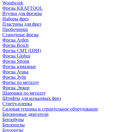
Woodwork
Фрезы KRAFTOOL
Втулки для фрезера
Наборы фрез
Пластины для фрез
Пробочники
Станочные фрезы
Фрезы Arden
Фрезы Bosch
Фрезы CMT (ЦРИ)
Фрезы Globus
Фрезы Strong
Фрезы алмазные
Фрезы Атака
Фрезы Зубр
Фрезы по металлу
Фрезы Энкор
Шарошки по металлу
Штифты для кольцевых фрез
Стретч-пленка
Силовая техника и строительное оборудование
Бензиновые двигатели
Бензобуры
Бензопилы
Бензорезы