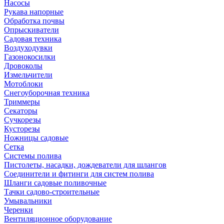
Насосы
Рукава напорные
Обработка почвы
Опрыскиватели
Садовая техника
Воздуходувки
Газонокосилки
Дровоколы
Измельчители
Мотоблоки
Снегоуборочная техника
Триммеры
Секаторы
Сучкорезы
Кусторезы
Ножницы садовые
Сетка
Системы полива
Пистолеты, насадки, дождеватели для шлангов
Соединители и фитинги для систем полива
Шланги садовые поливочные
Тачки садово-строительные
Умывальники
Черенки
Вентиляционное оборудование