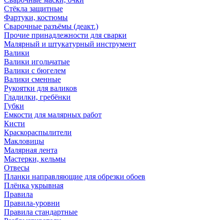
Стёкла защитные
Фартуки, костюмы
Сварочные разъёмы (деакт.)
Прочие принадлежности для сварки
Малярный и штукатурный инструмент
Валики
Валики игольчатые
Валики с бюгелем
Валики сменные
Рукоятки для валиков
Гладилки, гребёнки
Губки
Емкости для малярных работ
Кисти
Краскораспылители
Макловицы
Малярная лента
Мастерки, кельмы
Отвесы
Планки направляющие для обрезки обоев
Плёнка укрывная
Правила
Правила-уровни
Правила стандартные