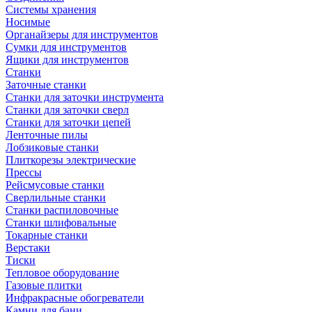
Системы хранения
Носимые
Органайзеры для инструментов
Сумки для инструментов
Ящики для инструментов
Станки
Заточные станки
Станки для заточки инструмента
Станки для заточки сверл
Станки для заточки цепей
Ленточные пилы
Лобзиковые станки
Плиткорезы электрические
Прессы
Рейсмусовые станки
Сверлильные станки
Станки распиловочные
Станки шлифовальные
Токарные станки
Верстаки
Тиски
Тепловое оборудование
Газовые плитки
Инфракрасные обогреватели
Камни для бани