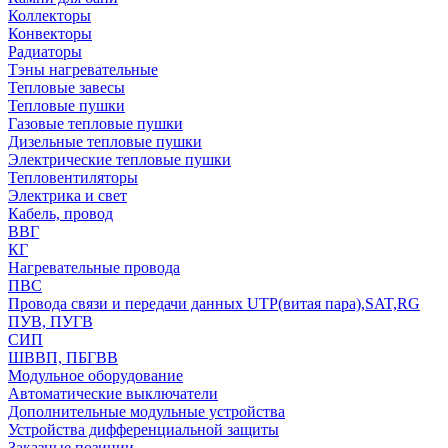
Коллекторы
Конвекторы
Радиаторы
Тэны нагревательные
Тепловые завесы
Тепловые пушки
Газовые тепловые пушки
Дизельные тепловые пушки
Электрические тепловые пушки
Тепловентиляторы
Электрика и свет
Кабель, провод
ВВГ
КГ
Нагревательные провода
ПВС
Провода связи и передачи данных UTP(витая пара),SAT,RG
ПУВ, ПУГВ
СИП
ШВВП, ПБГВВ
Модульное оборудование
Автоматические выключатели
Дополнительные модульные устройства
Устройства дифференциальной защиты
Заказные позиции