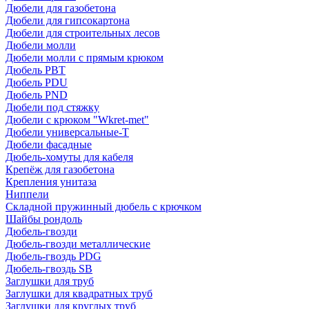
Дюбели для газобетона
Дюбели для гипсокартона
Дюбели для строительных лесов
Дюбели молли
Дюбели молли с прямым крюком
Дюбель PBT
Дюбель PDU
Дюбель PND
Дюбели под стяжку
Дюбели с крюком "Wkret-met"
Дюбели универсальные-Т
Дюбели фасадные
Дюбель-хомуты для кабеля
Крепёж для газобетона
Крепления унитаза
Ниппели
Складной пружинный дюбель с крючком
Шайбы рондоль
Дюбель-гвозди
Дюбель-гвозди металлические
Дюбель-гвоздь PDG
Дюбель-гвоздь SB
Заглушки для труб
Заглушки для квадратных труб
Заглушки для круглых труб