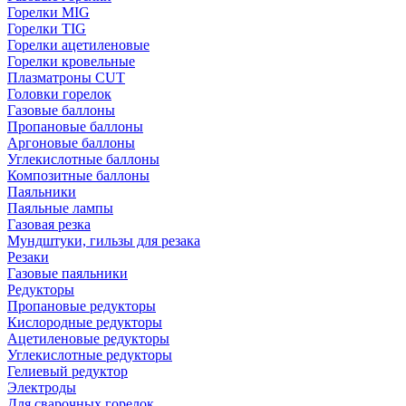
Горелки MIG
Горелки TIG
Горелки ацетиленовые
Горелки кровельные
Плазматроны CUT
Головки горелок
Газовые баллоны
Пропановые баллоны
Аргоновые баллоны
Углекислотные баллоны
Композитные баллоны
Паяльники
Паяльные лампы
Газовая резка
Мундштуки, гильзы для резака
Резаки
Газовые паяльники
Редукторы
Пропановые редукторы
Кислородные редукторы
Ацетиленовые редукторы
Углекислотные редукторы
Гелиевый редуктор
Электроды
Для сварочных горелок