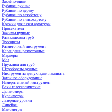
Заклёпочники
Рубанки ручные
Рубанки по дереву
Рубанки по газобетону
Рубанки по гипсокартону
Крючки для вязки арматуры
Просекатели
Зажимы ручные
Развальцовка труб
Тросорезы
Разметочный инструмент
Карандаши разметочные
Маркеры
Мел
Пружины для труб
Штроборезы ручные
Инструменты для укладки ламината
Заточное оборудование
Измерительный инструмент
Вехи телескопические
Дальномеры
Курвиметры
Лазерные уровни
Линейки
Манометры