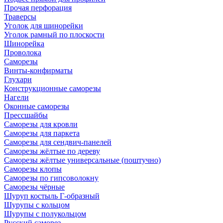
Прочая перфорация
Траверсы
Уголок для шинорейки
Уголок рамный по плоскости
Шинорейка
Проволока
Саморезы
Винты-конфирматы
Глухари
Конструкционные саморезы
Нагели
Оконные саморезы
Прессшайбы
Саморезы для кровли
Саморезы для паркета
Саморезы для сендвич-панелей
Саморезы жёлтые по дереву
Саморезы жёлтые универсальные (поштучно)
Саморезы клопы
Саморезы по гипсоволокну
Саморезы чёрные
Шуруп костыль Г-образный
Шурупы с кольцом
Шурупы с полукольцом
Русский саморез