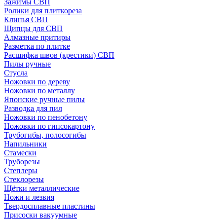
Зажимы СВП
Ролики для плиткореза
Клинья СВП
Щипцы для СВП
Алмазные притиры
Разметка по плитке
Расшифка швов (крестики) СВП
Пилы ручные
Стусла
Ножовки по дереву
Ножовки по металлу
Японские ручные пилы
Разводка для пил
Ножовки по пенобетону
Ножовки по гипсокартону
Трубогибы, полосогибы
Напильники
Стамески
Труборезы
Степлеры
Стеклорезы
Щётки металлические
Ножи и лезвия
Твердосплавные пластины
Присоски вакуумные