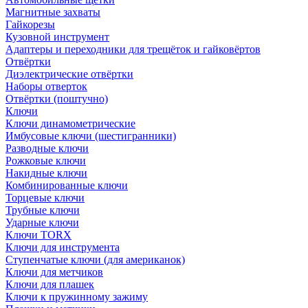
Магнитные захваты
Гайкорезы
Кузовной инструмент
Адаптеры и переходники для трещёток и гайковёртов
Отвёртки
Диэлектрические отвёртки
Наборы отверток
Отвёртки (поштучно)
Ключи
Ключи динамометрические
Имбусовые ключи (шестигранники)
Разводные ключи
Рожковые ключи
Накидные ключи
Комбинированные ключи
Торцевые ключи
Трубные ключи
Ударные ключи
Ключи TORX
Ключи для инструмента
Ступенчатые ключи (для американок)
Ключи для метчиков
Ключи для плашек
Ключи к пружинному зажиму