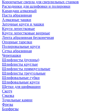
Корончатые сверла для сверлильных станков
Расходники для шлифовки и полировки
Карандаш алмазный
Паста абразивная
Алмазные чашки
Заточные круги и чашки
Круги лепестковые
Круги лепестковые веерные
Лента абразивная бесконечная
Опорные тарелки
Полировальные круги
Сетка абразивная
Черепашки
Шлифлисты (рулоны)
Шлифлисты круглые
Шлифлисты прямоугольные
Шлифлисты треугольные
Шлифовальные губки
Шлифовальные круги
Щетки для шифмашин
Скотч
Смазка
Точильные камни
Фрезы
Борфрезы