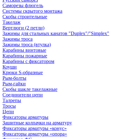
Саморезы флюгель
Системы скрытого монтажа
Скобы строительные
Такелаж
Вертлюги (2 петли)
Зажимы для стальных канатов "Duplex"/"Simplex"
Зажимы троса
Зажимы троса (втулка)
Карабины винтовые
Карабины пожарные
Карабины с фиксатором
Коуши
Крюки S-образные
Рым-болты
Рым-гайки
Скобы шакле такелажные
Соединители цепи
Талрепы
Тросы
Цепи
Фиксаторы арматуры
Защитные колпачки на арматуру
Фиксаторы арматуры «конус»
Фиксаторы арматуры «опора»