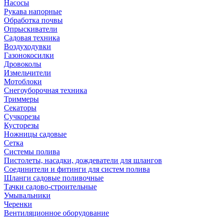
Насосы
Рукава напорные
Обработка почвы
Опрыскиватели
Садовая техника
Воздуходувки
Газонокосилки
Дровоколы
Измельчители
Мотоблоки
Снегоуборочная техника
Триммеры
Секаторы
Сучкорезы
Кусторезы
Ножницы садовые
Сетка
Системы полива
Пистолеты, насадки, дождеватели для шлангов
Соединители и фитинги для систем полива
Шланги садовые поливочные
Тачки садово-строительные
Умывальники
Черенки
Вентиляционное оборудование