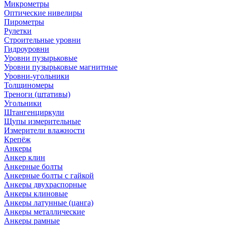
Микрометры
Оптические нивелиры
Пирометры
Рулетки
Строительные уровни
Гидроуровни
Уровни пузырьковые
Уровни пузырьковые магнитные
Уровни-угольники
Толщиномеры
Треноги (штативы)
Угольники
Штангенциркули
Щупы измерительные
Измерители влажности
Крепёж
Анкеры
Анкер клин
Анкерные болты
Анкерные болты с гайкой
Анкеры двухраспорные
Анкеры клиновые
Анкеры латунные (цанга)
Анкеры металлические
Анкеры рамные