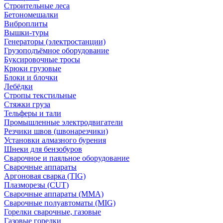
Строительные леса
Бетономешалки
Виброплиты
Вышки-туры
Генераторы (электростанции)
Грузоподъёмное оборудование
Буксировочные тросы
Крюки грузовые
Блоки и блочки
Лебёдки
Стропы текстильные
Стяжки груза
Тельферы и тали
Промышленные электродвигатели
Резчики швов (швонарезчики)
Установки алмазного бурения
Шнеки для бензобуров
Сварочное и паяльное оборудование
Сварочные аппараты
Аргоновая сварка (TIG)
Плазморезы (CUT)
Сварочные аппараты (MMA)
Сварочные полуавтоматы (MIG)
Горелки сварочные, газовые
Газовые горелки