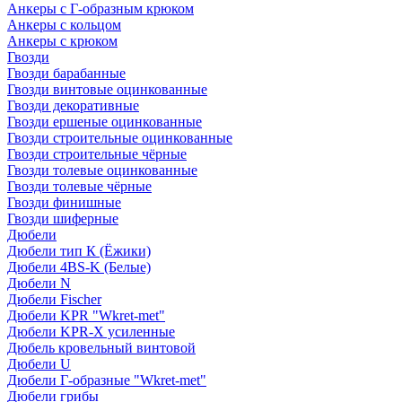
Анкеры с Г-образным крюком
Анкеры с кольцом
Анкеры с крюком
Гвозди
Гвозди барабанные
Гвозди винтовые оцинкованные
Гвозди декоративные
Гвозди ершеные оцинкованные
Гвозди строительные оцинкованные
Гвозди строительные чёрные
Гвозди толевые оцинкованные
Гвозди толевые чёрные
Гвозди финишные
Гвозди шиферные
Дюбели
Дюбели тип К (Ёжики)
Дюбели 4BS-K (Белые)
Дюбели N
Дюбели Fischer
Дюбели KPR "Wkret-met"
Дюбели KPR-Х усиленные
Дюбель кровельный винтовой
Дюбели U
Дюбели Г-образные "Wkret-met"
Дюбели грибы