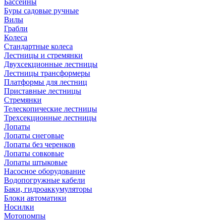
Бассейны
Буры садовые ручные
Вилы
Грабли
Колеса
Стандартные колеса
Лестницы и стремянки
Двухсекционные лестницы
Лестницы трансформеры
Платформы для лестниц
Приставные лестницы
Стремянки
Телескопические лестницы
Трехсекционные лестницы
Лопаты
Лопаты снеговые
Лопаты без черенков
Лопаты совковые
Лопаты штыковые
Насосное оборудование
Водопогружные кабели
Баки, гидроаккумуляторы
Блоки автоматики
Носилки
Мотопомпы