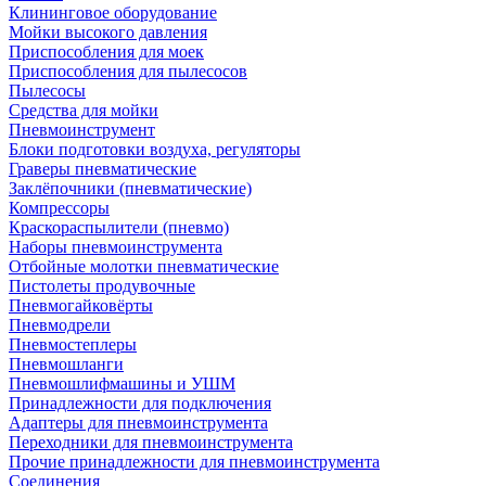
Клининговое оборудование
Мойки высокого давления
Приспособления для моек
Приспособления для пылесосов
Пылесосы
Средства для мойки
Пневмоинструмент
Блоки подготовки воздуха, регуляторы
Граверы пневматические
Заклёпочники (пневматические)
Компрессоры
Краскораспылители (пневмо)
Наборы пневмоинструмента
Отбойные молотки пневматические
Пистолеты продувочные
Пневмогайковёрты
Пневмодрели
Пневмостеплеры
Пневмошланги
Пневмошлифмашины и УШМ
Принадлежности для подключения
Адаптеры для пневмоинструмента
Переходники для пневмоинструмента
Прочие принадлежности для пневмоинструмента
Соединения