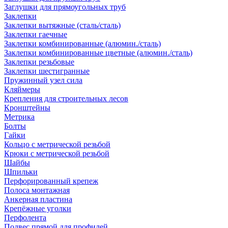
Заглушки для прямоугольных труб
Заклепки
Заклепки вытяжные (сталь/сталь)
Заклепки гаечные
Заклепки комбинированные (алюмин./сталь)
Заклепки комбинированные цветные (алюмин./сталь)
Заклепки резьбовые
Заклепки шестигранные
Пружинный узел сила
Кляймеры
Крепления для строительных лесов
Кронштейны
Метрика
Болты
Гайки
Кольцо с метрической резьбой
Крюки с метрической резьбой
Шайбы
Шпильки
Перфорированный крепеж
Полоса монтажная
Анкерная пластина
Крепёжные уголки
Перфолента
Подвес прямой для профилей