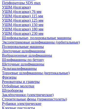
Перфораторы SDS max
УШМ (болгарки)
УШМ (болгарки) 76 мм
УШМ (болгарки) 115 мм
УШМ (болгарки) 125 мм
УШМ (болгарки) 150 мм
УШМ (болгарки) 180 мм
УШМ (болгарки) 230 мм
Шлифовальные, полировальные машины
Эксцентриковые шлифмашины (орбитальные)
Полировальные машины
Ленточные шлифмашины
Вибрационные шлифмашины
Шлифмашины по бетону
Щеточные шлифмашины
Дельташлифмашины
Торцевые шлифмашины (вертикальные)
Фрезеры
Реноваторы и граверы
Отбойные молотки
Штроборезы
Заклёпочники (электрические)
Строительные фены (термопистолеты)
Рубанки электрические
Клеевые пистолеты