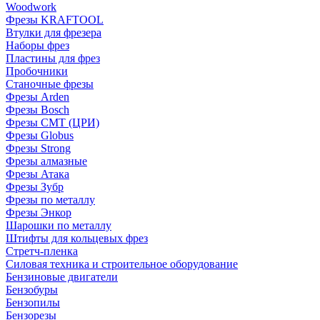
Woodwork
Фрезы KRAFTOOL
Втулки для фрезера
Наборы фрез
Пластины для фрез
Пробочники
Станочные фрезы
Фрезы Arden
Фрезы Bosch
Фрезы CMT (ЦРИ)
Фрезы Globus
Фрезы Strong
Фрезы алмазные
Фрезы Атака
Фрезы Зубр
Фрезы по металлу
Фрезы Энкор
Шарошки по металлу
Штифты для кольцевых фрез
Стретч-пленка
Силовая техника и строительное оборудование
Бензиновые двигатели
Бензобуры
Бензопилы
Бензорезы