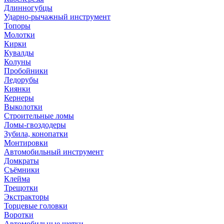
Длинногубцы
Ударно-рычажный инструмент
Топоры
Молотки
Кирки
Кувалды
Колуны
Пробойники
Ледорубы
Киянки
Кернеры
Выколотки
Строительные ломы
Ломы-гвоздодеры
Зубила, конопатки
Монтировки
Автомобильный инструмент
Домкраты
Съёмники
Клейма
Трещотки
Экстракторы
Торцевые головки
Воротки
Автомобильные щетки