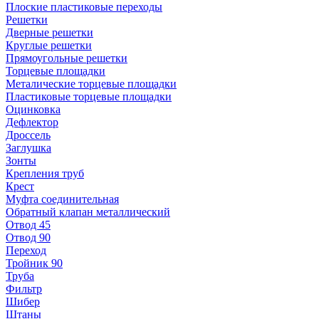
Плоские пластиковые переходы
Решетки
Дверные решетки
Круглые решетки
Прямоугольные решетки
Торцевые площадки
Металические торцевые площадки
Пластиковые торцевые площадки
Оцинковка
Дефлектор
Дроссель
Заглушка
Зонты
Крепления труб
Крест
Муфта соединительная
Обратный клапан металлический
Отвод 45
Отвод 90
Переход
Тройник 90
Труба
Фильтр
Шибер
Штаны