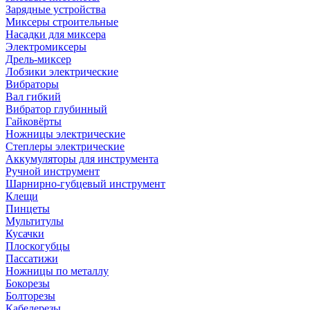
Зарядные устройства
Миксеры строительные
Насадки для миксера
Электромиксеры
Дрель-миксер
Лобзики электрические
Вибраторы
Вал гибкий
Вибратор глубинный
Гайковёрты
Ножницы электрические
Степлеры электрические
Аккумуляторы для инструмента
Ручной инструмент
Шарнирно-губцевый инструмент
Клещи
Пинцеты
Мультитулы
Кусачки
Плоскогубцы
Пассатижи
Ножницы по металлу
Бокорезы
Болторезы
Кабелерезы