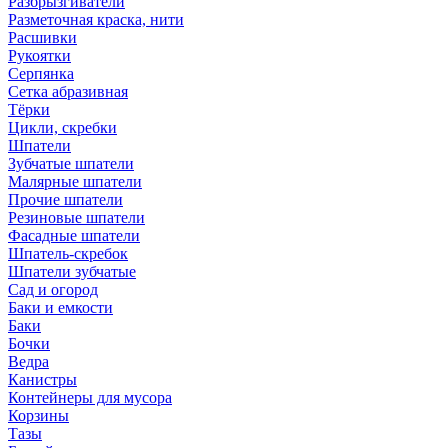
Разбрызгиватели
Разметочная краска, нити
Расшивки
Рукоятки
Серпянка
Сетка абразивная
Тёрки
Цикли, скребки
Шпатели
Зубчатые шпатели
Малярные шпатели
Прочие шпатели
Резиновые шпатели
Фасадные шпатели
Шпатель-скребок
Шпатели зубчатые
Сад и огород
Баки и емкости
Баки
Бочки
Ведра
Канистры
Контейнеры для мусора
Корзины
Тазы