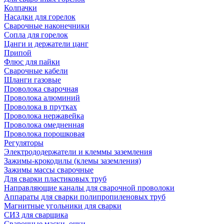
Колпачки
Насадки для горелок
Сварочные наконечники
Сопла для горелок
Цанги и держатели цанг
Припой
Флюс для пайки
Сварочные кабели
Шланги газовые
Проволока сварочная
Проволока алюминий
Проволока в прутках
Проволока нержавейка
Проволока омедненная
Проволока порошковая
Регуляторы
Электрододержатели и клеммы заземления
Зажимы-крокодилы (клемы заземления)
Зажимы массы сварочные
Для сварки пластиковых труб
Направляющие каналы для сварочной проволоки
Аппараты для сварки полипропиленовых труб
Магнитные угольники для сварки
СИЗ для сварщика
Сварочные маски, очки