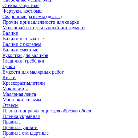
Стёкла защитные
Фартуки, костюмы
Сварочные разъёмы (деакт.)
Прочие принадлежности для сварки
Малярный и штукатурный инструмент
Валики
Валики игольчатые
Валики с бюгелем
Валики сменные
Рукоятки для валиков
Гладилки, гребёнки
Губки
Емкости для малярных работ
Кисти
Краскораспылители
Макловицы
Малярная лента
Мастерки, кельмы
Отвесы
Планки направляющие для обрезки обоев
Плёнка укрывная
Правила
Правила-уровни
Правила стандартные