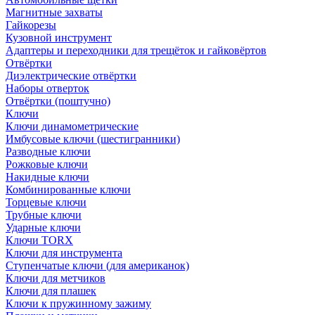
Магнитные захваты
Гайкорезы
Кузовной инструмент
Адаптеры и переходники для трещёток и гайковёртов
Отвёртки
Диэлектрические отвёртки
Наборы отверток
Отвёртки (поштучно)
Ключи
Ключи динамометрические
Имбусовые ключи (шестигранники)
Разводные ключи
Рожковые ключи
Накидные ключи
Комбинированные ключи
Торцевые ключи
Трубные ключи
Ударные ключи
Ключи TORX
Ключи для инструмента
Ступенчатые ключи (для американок)
Ключи для метчиков
Ключи для плашек
Ключи к пружинному зажиму