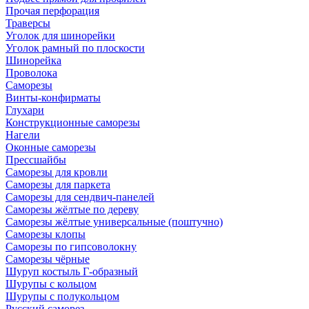
Прочая перфорация
Траверсы
Уголок для шинорейки
Уголок рамный по плоскости
Шинорейка
Проволока
Саморезы
Винты-конфирматы
Глухари
Конструкционные саморезы
Нагели
Оконные саморезы
Прессшайбы
Саморезы для кровли
Саморезы для паркета
Саморезы для сендвич-панелей
Саморезы жёлтые по дереву
Саморезы жёлтые универсальные (поштучно)
Саморезы клопы
Саморезы по гипсоволокну
Саморезы чёрные
Шуруп костыль Г-образный
Шурупы с кольцом
Шурупы с полукольцом
Русский саморез