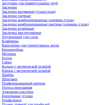
Заглушки для прямоугольных труб
Заклепки
Заклепки вытяжные (сталь/сталь)
Заклепки гаечные
Заклепки комбинированные (алюмин./сталь)
Заклепки комбинированные цветные (алюмин./сталь)
Заклепки резьбовые
Заклепки шестигранные
Пружинный узел сила
Кляймеры
Крепления для строительных лесов
Кронштейны
Метрика
Болты
Гайки
Кольцо с метрической резьбой
Крюки с метрической резьбой
Шайбы
Шпильки
Перфорированный крепеж
Полоса монтажная
Анкерная пластина
Крепёжные уголки
Перфолента
Подвес прямой для профилей