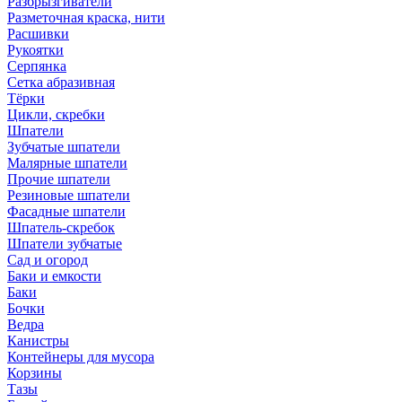
Разбрызгиватели
Разметочная краска, нити
Расшивки
Рукоятки
Серпянка
Сетка абразивная
Тёрки
Цикли, скребки
Шпатели
Зубчатые шпатели
Малярные шпатели
Прочие шпатели
Резиновые шпатели
Фасадные шпатели
Шпатель-скребок
Шпатели зубчатые
Сад и огород
Баки и емкости
Баки
Бочки
Ведра
Канистры
Контейнеры для мусора
Корзины
Тазы