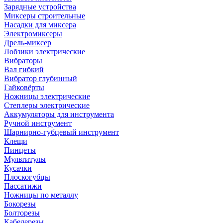
Зарядные устройства
Миксеры строительные
Насадки для миксера
Электромиксеры
Дрель-миксер
Лобзики электрические
Вибраторы
Вал гибкий
Вибратор глубинный
Гайковёрты
Ножницы электрические
Степлеры электрические
Аккумуляторы для инструмента
Ручной инструмент
Шарнирно-губцевый инструмент
Клещи
Пинцеты
Мультитулы
Кусачки
Плоскогубцы
Пассатижи
Ножницы по металлу
Бокорезы
Болторезы
Кабелерезы