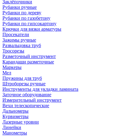
Заклёпочники
Рубанки ручные
Рубанки по дереву
Рубанки по газобетону
Рубанки по гипсокартону
Крючки для вязки арматуры
Просекатели
Зажимы ручные
Развальцовка труб
Тросорезы
Разметочный инструмент
Карандаши разметочные
Маркеры
Мел
Пружины для труб
Штроборезы ручные
Инструменты для укладки ламината
Заточное оборудование
Измерительный инструмент
Вехи телескопические
Дальномеры
Курвиметры
Лазерные уровни
Линейки
Манометры