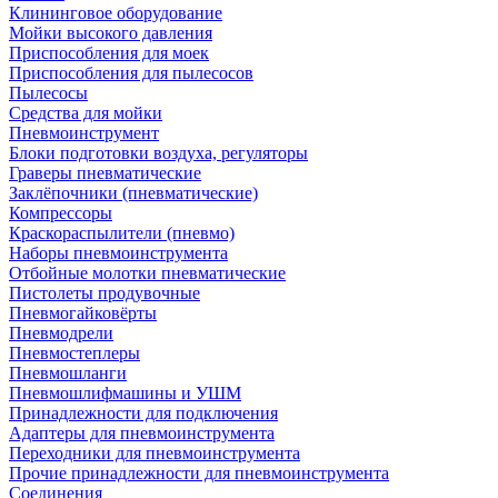
Клининговое оборудование
Мойки высокого давления
Приспособления для моек
Приспособления для пылесосов
Пылесосы
Средства для мойки
Пневмоинструмент
Блоки подготовки воздуха, регуляторы
Граверы пневматические
Заклёпочники (пневматические)
Компрессоры
Краскораспылители (пневмо)
Наборы пневмоинструмента
Отбойные молотки пневматические
Пистолеты продувочные
Пневмогайковёрты
Пневмодрели
Пневмостеплеры
Пневмошланги
Пневмошлифмашины и УШМ
Принадлежности для подключения
Адаптеры для пневмоинструмента
Переходники для пневмоинструмента
Прочие принадлежности для пневмоинструмента
Соединения