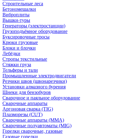
Строительные леса
Бетономешалки
Виброплиты
Вышки-туры
Генераторы (электростанции)
Грузоподъёмное оборудование
Буксировочные тросы
Крюки грузовые
Блоки и блочки
Лебёдки
Стропы текстильные
Стяжки груза
Тельферы и тали
Промышленные электродвигатели
Резчики швов (швонарезчики)
Установки алмазного бурения
Шнеки для бензобуров
Сварочное и паяльное оборудование
Сварочные аппараты
Аргоновая сварка (TIG)
Плазморезы (CUT)
Сварочные аппараты (MMA)
Сварочные полуавтоматы (MIG)
Горелки сварочные, газовые
Газовые горелки