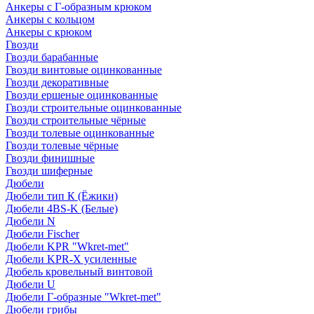
Анкеры с Г-образным крюком
Анкеры с кольцом
Анкеры с крюком
Гвозди
Гвозди барабанные
Гвозди винтовые оцинкованные
Гвозди декоративные
Гвозди ершеные оцинкованные
Гвозди строительные оцинкованные
Гвозди строительные чёрные
Гвозди толевые оцинкованные
Гвозди толевые чёрные
Гвозди финишные
Гвозди шиферные
Дюбели
Дюбели тип К (Ёжики)
Дюбели 4BS-K (Белые)
Дюбели N
Дюбели Fischer
Дюбели KPR "Wkret-met"
Дюбели KPR-Х усиленные
Дюбель кровельный винтовой
Дюбели U
Дюбели Г-образные "Wkret-met"
Дюбели грибы