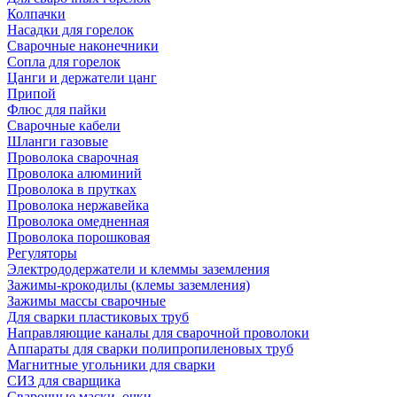
Колпачки
Насадки для горелок
Сварочные наконечники
Сопла для горелок
Цанги и держатели цанг
Припой
Флюс для пайки
Сварочные кабели
Шланги газовые
Проволока сварочная
Проволока алюминий
Проволока в прутках
Проволока нержавейка
Проволока омедненная
Проволока порошковая
Регуляторы
Электрододержатели и клеммы заземления
Зажимы-крокодилы (клемы заземления)
Зажимы массы сварочные
Для сварки пластиковых труб
Направляющие каналы для сварочной проволоки
Аппараты для сварки полипропиленовых труб
Магнитные угольники для сварки
СИЗ для сварщика
Сварочные маски, очки