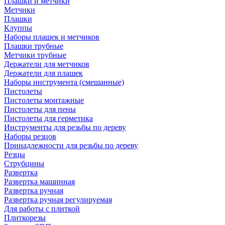
Плашки и метчики
Метчики
Плашки
Клуппы
Наборы плашек и метчиков
Плашки трубные
Метчики трубные
Держатели для метчиков
Держатели для плашек
Наборы инструмента (смешанные)
Пистолеты
Пистолеты монтажные
Пистолеты для пены
Пистолеты для герметика
Инструменты для резьбы по дереву
Наборы резцов
Принадлежности для резьбы по дереву
Резцы
Струбцины
Развертка
Развертка машинная
Развертка ручная
Развертка ручная регулируемая
Для работы с плиткой
Плиткорезы