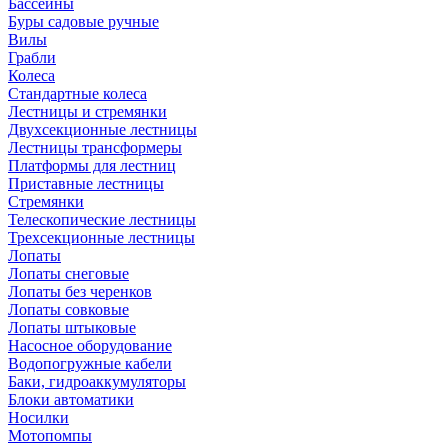
Бассейны
Буры садовые ручные
Вилы
Грабли
Колеса
Стандартные колеса
Лестницы и стремянки
Двухсекционные лестницы
Лестницы трансформеры
Платформы для лестниц
Приставные лестницы
Стремянки
Телескопические лестницы
Трехсекционные лестницы
Лопаты
Лопаты снеговые
Лопаты без черенков
Лопаты совковые
Лопаты штыковые
Насосное оборудование
Водопогружные кабели
Баки, гидроаккумуляторы
Блоки автоматики
Носилки
Мотопомпы