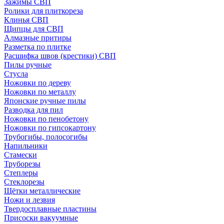
Зажимы СВП
Ролики для плиткореза
Клинья СВП
Щипцы для СВП
Алмазные притиры
Разметка по плитке
Расшифка швов (крестики) СВП
Пилы ручные
Стусла
Ножовки по дереву
Ножовки по металлу
Японские ручные пилы
Разводка для пил
Ножовки по пенобетону
Ножовки по гипсокартону
Трубогибы, полосогибы
Напильники
Стамески
Труборезы
Степлеры
Стеклорезы
Щётки металлические
Ножи и лезвия
Твердосплавные пластины
Присоски вакуумные