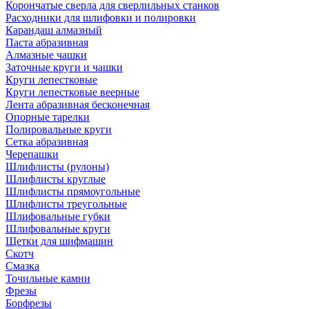
Корончатые сверла для сверлильных станков
Расходники для шлифовки и полировки
Карандаш алмазный
Паста абразивная
Алмазные чашки
Заточные круги и чашки
Круги лепестковые
Круги лепестковые веерные
Лента абразивная бесконечная
Опорные тарелки
Полировальные круги
Сетка абразивная
Черепашки
Шлифлисты (рулоны)
Шлифлисты круглые
Шлифлисты прямоугольные
Шлифлисты треугольные
Шлифовальные губки
Шлифовальные круги
Щетки для шифмашин
Скотч
Смазка
Точильные камни
Фрезы
Борфрезы