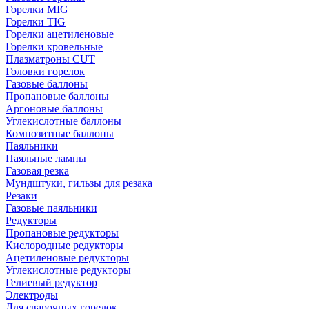
Горелки MIG
Горелки TIG
Горелки ацетиленовые
Горелки кровельные
Плазматроны CUT
Головки горелок
Газовые баллоны
Пропановые баллоны
Аргоновые баллоны
Углекислотные баллоны
Композитные баллоны
Паяльники
Паяльные лампы
Газовая резка
Мундштуки, гильзы для резака
Резаки
Газовые паяльники
Редукторы
Пропановые редукторы
Кислородные редукторы
Ацетиленовые редукторы
Углекислотные редукторы
Гелиевый редуктор
Электроды
Для сварочных горелок