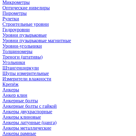
Микрометры
Оптические нивелиры
Пирометры
Рулетки
Строительные уровни
Гидроуровни
Уровни пузырьковые
Уровни пузырьковые магнитные
Уровни-угольники
Толщиномеры
Треноги (штативы)
Угольники
Штангенциркули
Щупы измерительные
Измерители влажности
Крепёж
Анкеры
Анкер клин
Анкерные болты
Анкерные болты с гайкой
Анкеры двухраспорные
Анкеры клиновые
Анкеры латунные (цанга)
Анкеры металлические
Анкеры рамные