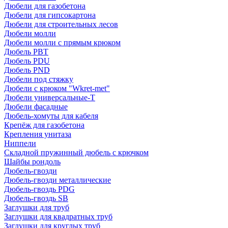
Дюбели для газобетона
Дюбели для гипсокартона
Дюбели для строительных лесов
Дюбели молли
Дюбели молли с прямым крюком
Дюбель PBT
Дюбель PDU
Дюбель PND
Дюбели под стяжку
Дюбели с крюком "Wkret-met"
Дюбели универсальные-Т
Дюбели фасадные
Дюбель-хомуты для кабеля
Крепёж для газобетона
Крепления унитаза
Ниппели
Складной пружинный дюбель с крючком
Шайбы рондоль
Дюбель-гвозди
Дюбель-гвозди металлические
Дюбель-гвоздь PDG
Дюбель-гвоздь SB
Заглушки для труб
Заглушки для квадратных труб
Заглушки для круглых труб