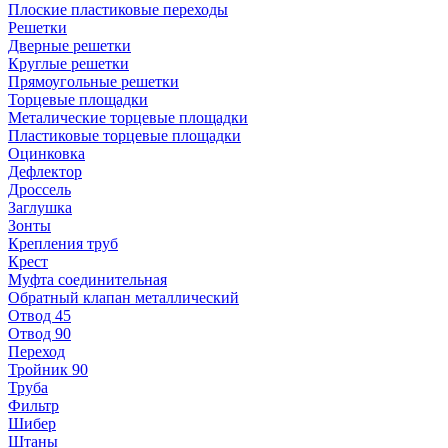
Плоские пластиковые переходы
Решетки
Дверные решетки
Круглые решетки
Прямоугольные решетки
Торцевые площадки
Металические торцевые площадки
Пластиковые торцевые площадки
Оцинковка
Дефлектор
Дроссель
Заглушка
Зонты
Крепления труб
Крест
Муфта соединительная
Обратный клапан металлический
Отвод 45
Отвод 90
Переход
Тройник 90
Труба
Фильтр
Шибер
Штаны