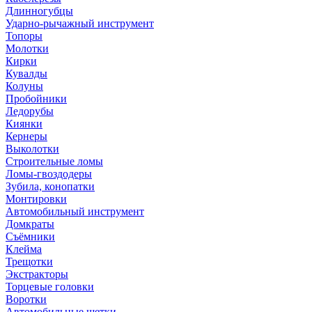
Длинногубцы
Ударно-рычажный инструмент
Топоры
Молотки
Кирки
Кувалды
Колуны
Пробойники
Ледорубы
Киянки
Кернеры
Выколотки
Строительные ломы
Ломы-гвоздодеры
Зубила, конопатки
Монтировки
Автомобильный инструмент
Домкраты
Съёмники
Клейма
Трещотки
Экстракторы
Торцевые головки
Воротки
Автомобильные щетки