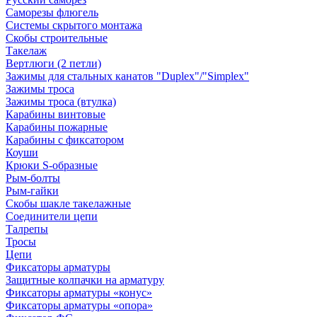
Саморезы флюгель
Системы скрытого монтажа
Скобы строительные
Такелаж
Вертлюги (2 петли)
Зажимы для стальных канатов "Duplex"/"Simplex"
Зажимы троса
Зажимы троса (втулка)
Карабины винтовые
Карабины пожарные
Карабины с фиксатором
Коуши
Крюки S-образные
Рым-болты
Рым-гайки
Скобы шакле такелажные
Соединители цепи
Талрепы
Тросы
Цепи
Фиксаторы арматуры
Защитные колпачки на арматуру
Фиксаторы арматуры «конус»
Фиксаторы арматуры «опора»