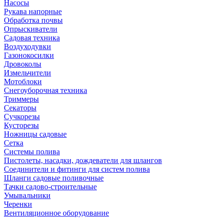
Насосы
Рукава напорные
Обработка почвы
Опрыскиватели
Садовая техника
Воздуходувки
Газонокосилки
Дровоколы
Измельчители
Мотоблоки
Снегоуборочная техника
Триммеры
Секаторы
Сучкорезы
Кусторезы
Ножницы садовые
Сетка
Системы полива
Пистолеты, насадки, дождеватели для шлангов
Соединители и фитинги для систем полива
Шланги садовые поливочные
Тачки садово-строительные
Умывальники
Черенки
Вентиляционное оборудование