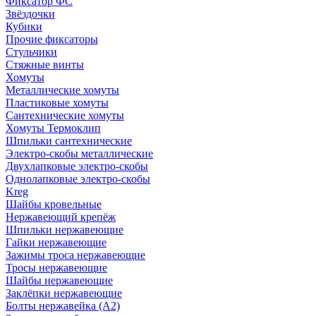
Фиксатор ФС
Звёздочки
Кубики
Прочие фиксаторы
Стульчики
Стяжные винты
Хомуты
Металлические хомуты
Пластиковые хомуты
Сантехнические хомуты
Хомуты Термоклип
Шпильки сантехнические
Электро-скобы металлические
Двухлапковые электро-скобы
Однолапковые электро-скобы
Kreg
Шайбы кровельные
Нержавеющий крепёж
Шпильки нержавеющие
Гайки нержавеющие
Зажимы троса нержавеющие
Тросы нержавеющие
Шайбы нержавеющие
Заклёпки нержавеющие
Болты нержавейка (А2)