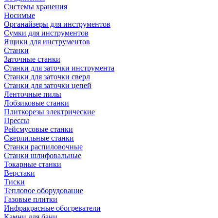
Системы хранения
Носимые
Органайзеры для инструментов
Сумки для инструментов
Ящики для инструментов
Станки
Заточные станки
Станки для заточки инструмента
Станки для заточки сверл
Станки для заточки цепей
Ленточные пилы
Лобзиковые станки
Плиткорезы электрические
Прессы
Рейсмусовые станки
Сверлильные станки
Станки распиловочные
Станки шлифовальные
Токарные станки
Верстаки
Тиски
Тепловое оборудование
Газовые плитки
Инфракрасные обогреватели
Камни для бани