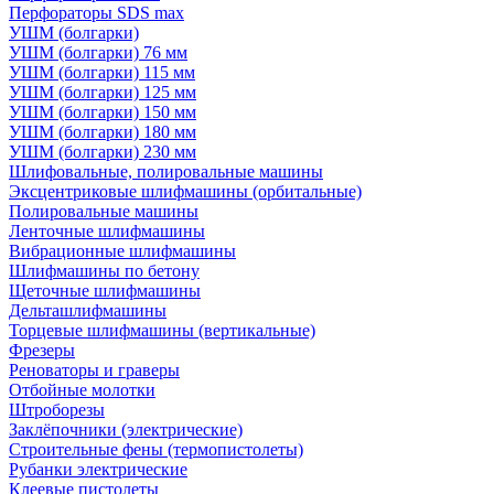
Перфораторы SDS max
УШМ (болгарки)
УШМ (болгарки) 76 мм
УШМ (болгарки) 115 мм
УШМ (болгарки) 125 мм
УШМ (болгарки) 150 мм
УШМ (болгарки) 180 мм
УШМ (болгарки) 230 мм
Шлифовальные, полировальные машины
Эксцентриковые шлифмашины (орбитальные)
Полировальные машины
Ленточные шлифмашины
Вибрационные шлифмашины
Шлифмашины по бетону
Щеточные шлифмашины
Дельташлифмашины
Торцевые шлифмашины (вертикальные)
Фрезеры
Реноваторы и граверы
Отбойные молотки
Штроборезы
Заклёпочники (электрические)
Строительные фены (термопистолеты)
Рубанки электрические
Клеевые пистолеты