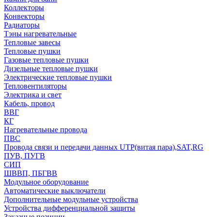
Коллекторы
Конвекторы
Радиаторы
Тэны нагревательные
Тепловые завесы
Тепловые пушки
Газовые тепловые пушки
Дизельные тепловые пушки
Электрические тепловые пушки
Тепловентиляторы
Электрика и свет
Кабель, провод
ВВГ
КГ
Нагревательные провода
ПВС
Провода связи и передачи данных UTP(витая пара),SAT,RG
ПУВ, ПУГВ
СИП
ШВВП, ПБГВВ
Модульное оборудование
Автоматические выключатели
Дополнительные модульные устройства
Устройства дифференциальной защиты
Заказные позиции