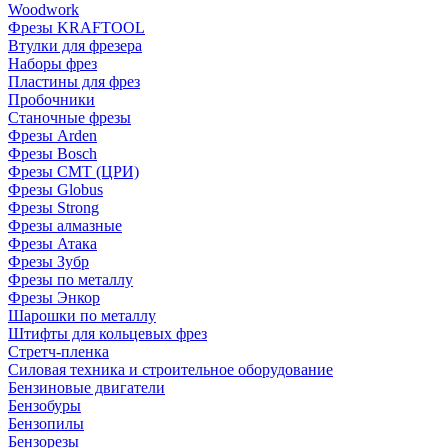
Woodwork
Фрезы KRAFTOOL
Втулки для фрезера
Наборы фрез
Пластины для фрез
Пробочники
Станочные фрезы
Фрезы Arden
Фрезы Bosch
Фрезы CMT (ЦРИ)
Фрезы Globus
Фрезы Strong
Фрезы алмазные
Фрезы Атака
Фрезы Зубр
Фрезы по металлу
Фрезы Энкор
Шарошки по металлу
Штифты для кольцевых фрез
Стретч-пленка
Силовая техника и строительное оборудование
Бензиновые двигатели
Бензобуры
Бензопилы
Бензорезы