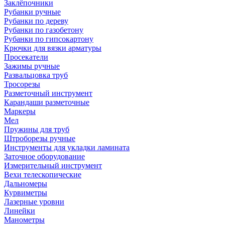
Заклёпочники
Рубанки ручные
Рубанки по дереву
Рубанки по газобетону
Рубанки по гипсокартону
Крючки для вязки арматуры
Просекатели
Зажимы ручные
Развальцовка труб
Тросорезы
Разметочный инструмент
Карандаши разметочные
Маркеры
Мел
Пружины для труб
Штроборезы ручные
Инструменты для укладки ламината
Заточное оборудование
Измерительный инструмент
Вехи телескопические
Дальномеры
Курвиметры
Лазерные уровни
Линейки
Манометры