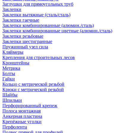
Заглушки для прямоугольных труб
Заклепки
Заклепки вытяжные (сталь/сталь)
Заклепки гаечные
Заклепки комбинированные (алюмин./сталь)
Заклепки комбинированные цветные (алюмин./сталь)
Заклепки резьбовые
Заклепки шестигранные
Пружинный узел сила
Кляймеры
Крепления для строительных лесов
Кронштейны
Метрика
Болты
Гайки
Кольцо с метрической резьбой
Крюки с метрической резьбой
Шайбы
Шпильки
Перфорированный крепеж
Полоса монтажная
Анкерная пластина
Крепёжные уголки
Перфолента
Подвес прямой для профилей