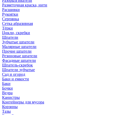
Разбрызгиватели
Разметочная краска, нити
Расшивки
Рукоятки
Серпянка
Сетка абразивная
Тёрки
Цикли, скребки
Шпатели
Зубчатые шпатели
Малярные шпатели
Прочие шпатели
Резиновые шпатели
Фасадные шпатели
Шпатель-скребок
Шпатели зубчатые
Сад и огород
Баки и емкости
Баки
Бочки
Ведра
Канистры
Контейнеры для мусора
Корзины
Тазы