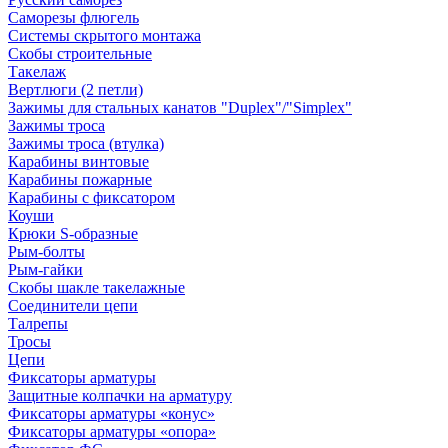
Саморезы флюгель
Системы скрытого монтажа
Скобы строительные
Такелаж
Вертлюги (2 петли)
Зажимы для стальных канатов "Duplex"/"Simplex"
Зажимы троса
Зажимы троса (втулка)
Карабины винтовые
Карабины пожарные
Карабины с фиксатором
Коуши
Крюки S-образные
Рым-болты
Рым-гайки
Скобы шакле такелажные
Соединители цепи
Талрепы
Тросы
Цепи
Фиксаторы арматуры
Защитные колпачки на арматуру
Фиксаторы арматуры «конус»
Фиксаторы арматуры «опора»