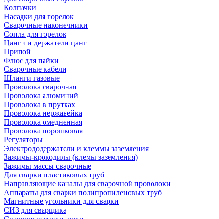
Колпачки
Насадки для горелок
Сварочные наконечники
Сопла для горелок
Цанги и держатели цанг
Припой
Флюс для пайки
Сварочные кабели
Шланги газовые
Проволока сварочная
Проволока алюминий
Проволока в прутках
Проволока нержавейка
Проволока омедненная
Проволока порошковая
Регуляторы
Электрододержатели и клеммы заземления
Зажимы-крокодилы (клемы заземления)
Зажимы массы сварочные
Для сварки пластиковых труб
Направляющие каналы для сварочной проволоки
Аппараты для сварки полипропиленовых труб
Магнитные угольники для сварки
СИЗ для сварщика
Сварочные маски, очки