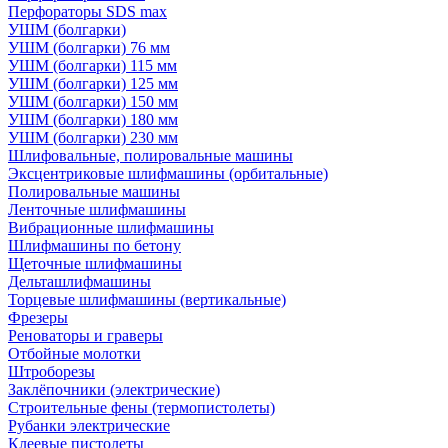
Перфораторы SDS max
УШМ (болгарки)
УШМ (болгарки) 76 мм
УШМ (болгарки) 115 мм
УШМ (болгарки) 125 мм
УШМ (болгарки) 150 мм
УШМ (болгарки) 180 мм
УШМ (болгарки) 230 мм
Шлифовальные, полировальные машины
Эксцентриковые шлифмашины (орбитальные)
Полировальные машины
Ленточные шлифмашины
Вибрационные шлифмашины
Шлифмашины по бетону
Щеточные шлифмашины
Дельташлифмашины
Торцевые шлифмашины (вертикальные)
Фрезеры
Реноваторы и граверы
Отбойные молотки
Штроборезы
Заклёпочники (электрические)
Строительные фены (термопистолеты)
Рубанки электрические
Клеевые пистолеты