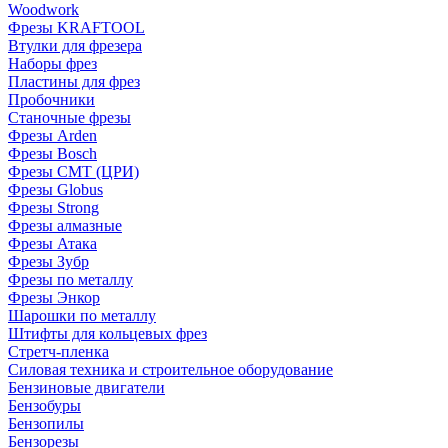
Woodwork
Фрезы KRAFTOOL
Втулки для фрезера
Наборы фрез
Пластины для фрез
Пробочники
Станочные фрезы
Фрезы Arden
Фрезы Bosch
Фрезы CMT (ЦРИ)
Фрезы Globus
Фрезы Strong
Фрезы алмазные
Фрезы Атака
Фрезы Зубр
Фрезы по металлу
Фрезы Энкор
Шарошки по металлу
Штифты для кольцевых фрез
Стретч-пленка
Силовая техника и строительное оборудование
Бензиновые двигатели
Бензобуры
Бензопилы
Бензорезы