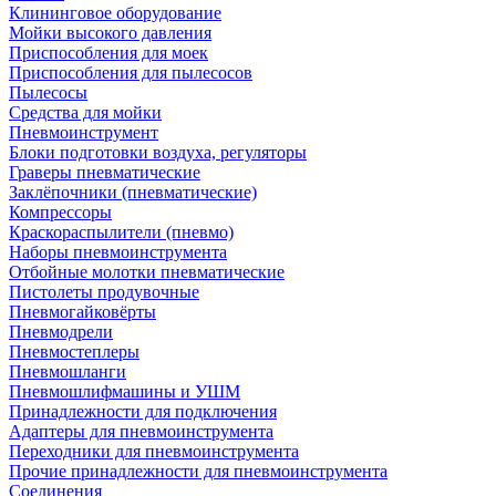
Клининговое оборудование
Мойки высокого давления
Приспособления для моек
Приспособления для пылесосов
Пылесосы
Средства для мойки
Пневмоинструмент
Блоки подготовки воздуха, регуляторы
Граверы пневматические
Заклёпочники (пневматические)
Компрессоры
Краскораспылители (пневмо)
Наборы пневмоинструмента
Отбойные молотки пневматические
Пистолеты продувочные
Пневмогайковёрты
Пневмодрели
Пневмостеплеры
Пневмошланги
Пневмошлифмашины и УШМ
Принадлежности для подключения
Адаптеры для пневмоинструмента
Переходники для пневмоинструмента
Прочие принадлежности для пневмоинструмента
Соединения