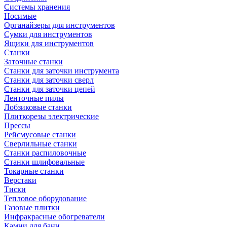
Системы хранения
Носимые
Органайзеры для инструментов
Сумки для инструментов
Ящики для инструментов
Станки
Заточные станки
Станки для заточки инструмента
Станки для заточки сверл
Станки для заточки цепей
Ленточные пилы
Лобзиковые станки
Плиткорезы электрические
Прессы
Рейсмусовые станки
Сверлильные станки
Станки распиловочные
Станки шлифовальные
Токарные станки
Верстаки
Тиски
Тепловое оборудование
Газовые плитки
Инфракрасные обогреватели
Камни для бани