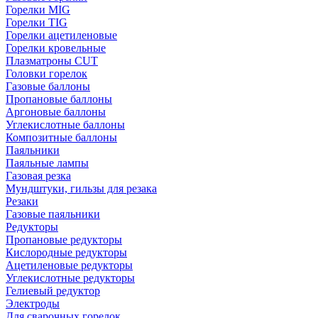
Горелки MIG
Горелки TIG
Горелки ацетиленовые
Горелки кровельные
Плазматроны CUT
Головки горелок
Газовые баллоны
Пропановые баллоны
Аргоновые баллоны
Углекислотные баллоны
Композитные баллоны
Паяльники
Паяльные лампы
Газовая резка
Мундштуки, гильзы для резака
Резаки
Газовые паяльники
Редукторы
Пропановые редукторы
Кислородные редукторы
Ацетиленовые редукторы
Углекислотные редукторы
Гелиевый редуктор
Электроды
Для сварочных горелок