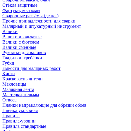
Стёкла защитные
Фартуки, костюмы
Сварочные разъёмы (деакт.)
Прочие принадлежности для сварки
Малярный и штукатурный инструмент
Валики
Валики игольчатые
Валики с бюгелем
Валики сменные
Рукоятки для валиков
Гладилки, гребёнки
Губки
Емкости для малярных работ
Кисти
Краскораспылители
Макловицы
Малярная лента
Мастерки, кельмы
Отвесы
Планки направляющие для обрезки обоев
Плёнка укрывная
Правила
Правила-уровни
Правила стандартные