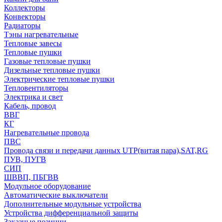
Коллекторы
Конвекторы
Радиаторы
Тэны нагревательные
Тепловые завесы
Тепловые пушки
Газовые тепловые пушки
Дизельные тепловые пушки
Электрические тепловые пушки
Тепловентиляторы
Электрика и свет
Кабель, провод
ВВГ
КГ
Нагревательные провода
ПВС
Провода связи и передачи данных UTP(витая пара),SAT,RG
ПУВ, ПУГВ
СИП
ШВВП, ПБГВВ
Модульное оборудование
Автоматические выключатели
Дополнительные модульные устройства
Устройства дифференциальной защиты
Заказные позиции