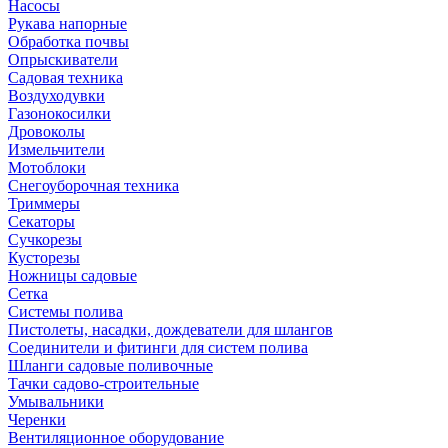
Насосы
Рукава напорные
Обработка почвы
Опрыскиватели
Садовая техника
Воздуходувки
Газонокосилки
Дровоколы
Измельчители
Мотоблоки
Снегоуборочная техника
Триммеры
Секаторы
Сучкорезы
Кусторезы
Ножницы садовые
Сетка
Системы полива
Пистолеты, насадки, дождеватели для шлангов
Соединители и фитинги для систем полива
Шланги садовые поливочные
Тачки садово-строительные
Умывальники
Черенки
Вентиляционное оборудование