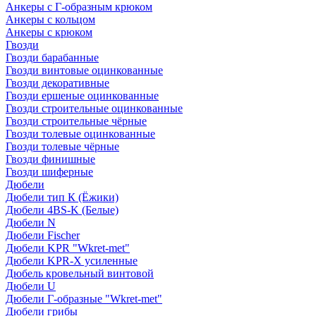
Анкеры с Г-образным крюком
Анкеры с кольцом
Анкеры с крюком
Гвозди
Гвозди барабанные
Гвозди винтовые оцинкованные
Гвозди декоративные
Гвозди ершеные оцинкованные
Гвозди строительные оцинкованные
Гвозди строительные чёрные
Гвозди толевые оцинкованные
Гвозди толевые чёрные
Гвозди финишные
Гвозди шиферные
Дюбели
Дюбели тип К (Ёжики)
Дюбели 4BS-K (Белые)
Дюбели N
Дюбели Fischer
Дюбели KPR "Wkret-met"
Дюбели KPR-Х усиленные
Дюбель кровельный винтовой
Дюбели U
Дюбели Г-образные "Wkret-met"
Дюбели грибы