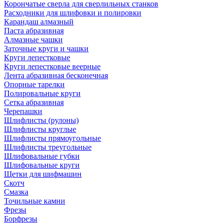
Корончатые сверла для сверлильных станков
Расходники для шлифовки и полировки
Карандаш алмазный
Паста абразивная
Алмазные чашки
Заточные круги и чашки
Круги лепестковые
Круги лепестковые веерные
Лента абразивная бесконечная
Опорные тарелки
Полировальные круги
Сетка абразивная
Черепашки
Шлифлисты (рулоны)
Шлифлисты круглые
Шлифлисты прямоугольные
Шлифлисты треугольные
Шлифовальные губки
Шлифовальные круги
Щетки для шифмашин
Скотч
Смазка
Точильные камни
Фрезы
Борфрезы