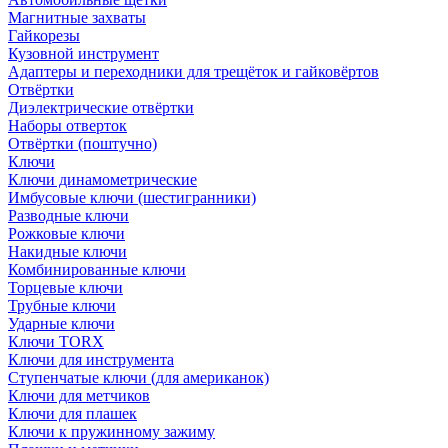
Магнитные захваты
Гайкорезы
Кузовной инструмент
Адаптеры и переходники для трещёток и гайковёртов
Отвёртки
Диэлектрические отвёртки
Наборы отверток
Отвёртки (поштучно)
Ключи
Ключи динамометрические
Имбусовые ключи (шестигранники)
Разводные ключи
Рожковые ключи
Накидные ключи
Комбинированные ключи
Торцевые ключи
Трубные ключи
Ударные ключи
Ключи TORX
Ключи для инструмента
Ступенчатые ключи (для американок)
Ключи для метчиков
Ключи для плашек
Ключи к пружинному зажиму