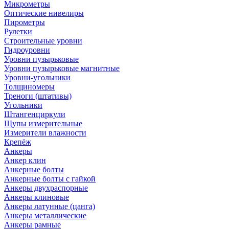
Микрометры
Оптические нивелиры
Пирометры
Рулетки
Строительные уровни
Гидроуровни
Уровни пузырьковые
Уровни пузырьковые магнитные
Уровни-угольники
Толщиномеры
Треноги (штативы)
Угольники
Штангенциркули
Щупы измерительные
Измерители влажности
Крепёж
Анкеры
Анкер клин
Анкерные болты
Анкерные болты с гайкой
Анкеры двухраспорные
Анкеры клиновые
Анкеры латунные (цанга)
Анкеры металлические
Анкеры рамные