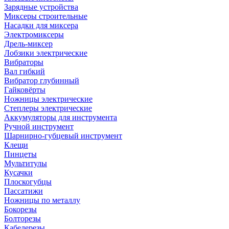
Зарядные устройства
Миксеры строительные
Насадки для миксера
Электромиксеры
Дрель-миксер
Лобзики электрические
Вибраторы
Вал гибкий
Вибратор глубинный
Гайковёрты
Ножницы электрические
Степлеры электрические
Аккумуляторы для инструмента
Ручной инструмент
Шарнирно-губцевый инструмент
Клещи
Пинцеты
Мультитулы
Кусачки
Плоскогубцы
Пассатижи
Ножницы по металлу
Бокорезы
Болторезы
Кабелерезы