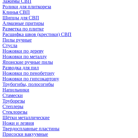
Зажимы СВП
Ролики для плиткореза
Клинья СВП
Щипцы для СВП
Алмазные притиры
Разметка по плитке
Расшифка швов (крестики) СВП
Пилы ручные
Стусла
Ножовки по дереву
Ножовки по металлу
Японские ручные пилы
Разводка для пил
Ножовки по пенобетону
Ножовки по гипсокартону
Трубогибы, полосогибы
Напильники
Стамески
Труборезы
Степлеры
Стеклорезы
Щётки металлические
Ножи и лезвия
Твердосплавные пластины
Присоски вакуумные