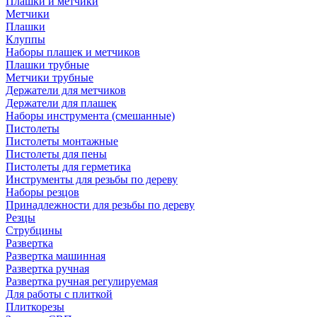
Плашки и метчики
Метчики
Плашки
Клуппы
Наборы плашек и метчиков
Плашки трубные
Метчики трубные
Держатели для метчиков
Держатели для плашек
Наборы инструмента (смешанные)
Пистолеты
Пистолеты монтажные
Пистолеты для пены
Пистолеты для герметика
Инструменты для резьбы по дереву
Наборы резцов
Принадлежности для резьбы по дереву
Резцы
Струбцины
Развертка
Развертка машинная
Развертка ручная
Развертка ручная регулируемая
Для работы с плиткой
Плиткорезы