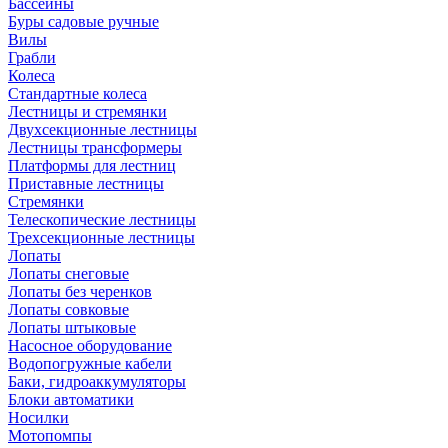
Бассейны
Буры садовые ручные
Вилы
Грабли
Колеса
Стандартные колеса
Лестницы и стремянки
Двухсекционные лестницы
Лестницы трансформеры
Платформы для лестниц
Приставные лестницы
Стремянки
Телескопические лестницы
Трехсекционные лестницы
Лопаты
Лопаты снеговые
Лопаты без черенков
Лопаты совковые
Лопаты штыковые
Насосное оборудование
Водопогружные кабели
Баки, гидроаккумуляторы
Блоки автоматики
Носилки
Мотопомпы