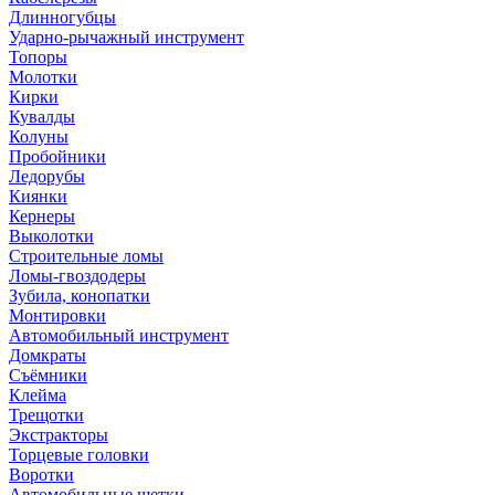
Длинногубцы
Ударно-рычажный инструмент
Топоры
Молотки
Кирки
Кувалды
Колуны
Пробойники
Ледорубы
Киянки
Кернеры
Выколотки
Строительные ломы
Ломы-гвоздодеры
Зубила, конопатки
Монтировки
Автомобильный инструмент
Домкраты
Съёмники
Клейма
Трещотки
Экстракторы
Торцевые головки
Воротки
Автомобильные щетки