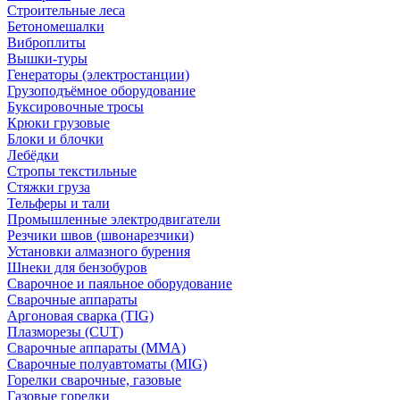
Строительные леса
Бетономешалки
Виброплиты
Вышки-туры
Генераторы (электростанции)
Грузоподъёмное оборудование
Буксировочные тросы
Крюки грузовые
Блоки и блочки
Лебёдки
Стропы текстильные
Стяжки груза
Тельферы и тали
Промышленные электродвигатели
Резчики швов (швонарезчики)
Установки алмазного бурения
Шнеки для бензобуров
Сварочное и паяльное оборудование
Сварочные аппараты
Аргоновая сварка (TIG)
Плазморезы (CUT)
Сварочные аппараты (MMA)
Сварочные полуавтоматы (MIG)
Горелки сварочные, газовые
Газовые горелки