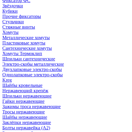
Фиксатор ФС
Звёздочки
Кубики
Прочие фиксаторы
Стульчики
Стяжные винты
Хомуты
Металлические хомуты
Пластиковые хомуты
Сантехнические хомуты
Хомуты Термоклип
Шпильки сантехнические
Электро-скобы металлические
Двухлапковые электро-скобы
Однолапковые электро-скобы
Kreg
Шайбы кровельные
Нержавеющий крепёж
Шпильки нержавеющие
Гайки нержавеющие
Зажимы троса нержавеющие
Тросы нержавеющие
Шайбы нержавеющие
Заклёпки нержавеющие
Болты нержавейка (А2)