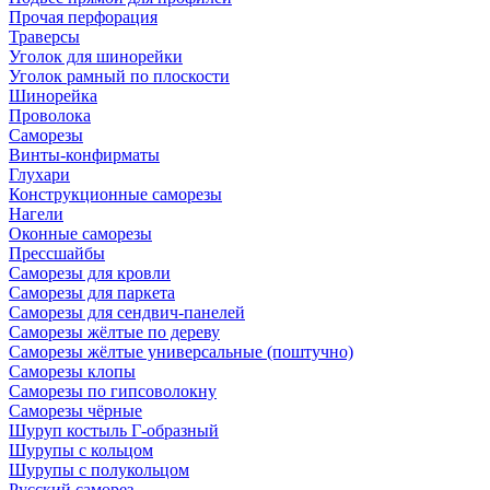
Прочая перфорация
Траверсы
Уголок для шинорейки
Уголок рамный по плоскости
Шинорейка
Проволока
Саморезы
Винты-конфирматы
Глухари
Конструкционные саморезы
Нагели
Оконные саморезы
Прессшайбы
Саморезы для кровли
Саморезы для паркета
Саморезы для сендвич-панелей
Саморезы жёлтые по дереву
Саморезы жёлтые универсальные (поштучно)
Саморезы клопы
Саморезы по гипсоволокну
Саморезы чёрные
Шуруп костыль Г-образный
Шурупы с кольцом
Шурупы с полукольцом
Русский саморез