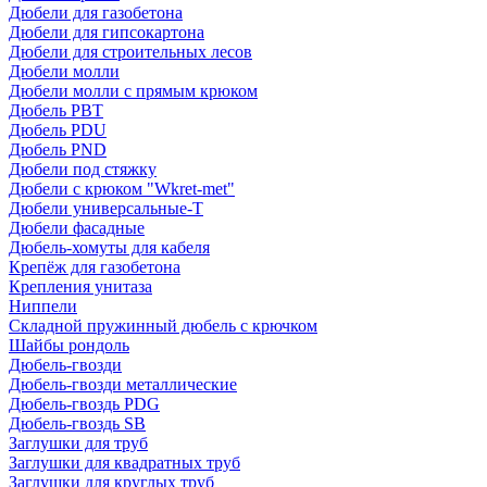
Дюбели для газобетона
Дюбели для гипсокартона
Дюбели для строительных лесов
Дюбели молли
Дюбели молли с прямым крюком
Дюбель PBT
Дюбель PDU
Дюбель PND
Дюбели под стяжку
Дюбели с крюком "Wkret-met"
Дюбели универсальные-Т
Дюбели фасадные
Дюбель-хомуты для кабеля
Крепёж для газобетона
Крепления унитаза
Ниппели
Складной пружинный дюбель с крючком
Шайбы рондоль
Дюбель-гвозди
Дюбель-гвозди металлические
Дюбель-гвоздь PDG
Дюбель-гвоздь SB
Заглушки для труб
Заглушки для квадратных труб
Заглушки для круглых труб