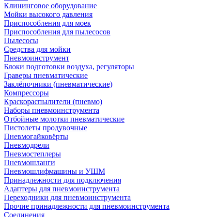
Клининговое оборудование
Мойки высокого давления
Приспособления для моек
Приспособления для пылесосов
Пылесосы
Средства для мойки
Пневмоинструмент
Блоки подготовки воздуха, регуляторы
Граверы пневматические
Заклёпочники (пневматические)
Компрессоры
Краскораспылители (пневмо)
Наборы пневмоинструмента
Отбойные молотки пневматические
Пистолеты продувочные
Пневмогайковёрты
Пневмодрели
Пневмостеплеры
Пневмошланги
Пневмошлифмашины и УШМ
Принадлежности для подключения
Адаптеры для пневмоинструмента
Переходники для пневмоинструмента
Прочие принадлежности для пневмоинструмента
Соединения