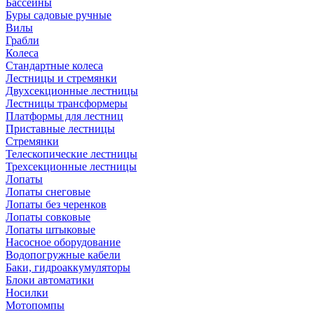
Бассейны
Буры садовые ручные
Вилы
Грабли
Колеса
Стандартные колеса
Лестницы и стремянки
Двухсекционные лестницы
Лестницы трансформеры
Платформы для лестниц
Приставные лестницы
Стремянки
Телескопические лестницы
Трехсекционные лестницы
Лопаты
Лопаты снеговые
Лопаты без черенков
Лопаты совковые
Лопаты штыковые
Насосное оборудование
Водопогружные кабели
Баки, гидроаккумуляторы
Блоки автоматики
Носилки
Мотопомпы