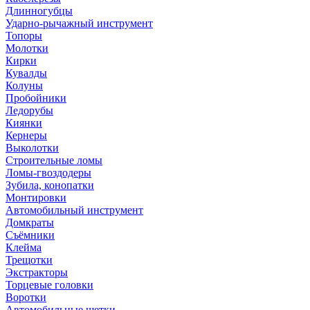
Длинногубцы
Ударно-рычажный инструмент
Топоры
Молотки
Кирки
Кувалды
Колуны
Пробойники
Ледорубы
Киянки
Кернеры
Выколотки
Строительные ломы
Ломы-гвоздодеры
Зубила, конопатки
Монтировки
Автомобильный инструмент
Домкраты
Съёмники
Клейма
Трещотки
Экстракторы
Торцевые головки
Воротки
Автомобильные щетки