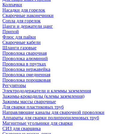
Колпачки
Насадки для горелок
Сварочные наконечники
Сопла для горелок
Цанги и держатели цанг
Припой
Флюс для пайки
Сварочные кабели
Шланги газовые
Проволока сварочная
Проволока алюминий
Проволока в прутках
Проволока нержавейка
Проволока омедненная
Проволока порошковая
Регуляторы
Электрододержатели и клеммы заземления
Зажимы-крокодилы (клемы заземления)
Зажимы массы сварочные
Для сварки пластиковых труб
Направляющие каналы для сварочной проволоки
Аппараты для сварки полипропиленовых труб
Магнитные угольники для сварки
СИЗ для сварщика
Сварочные маски, очки