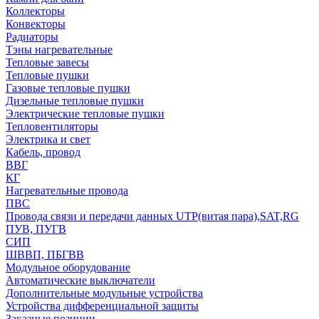
Коллекторы
Конвекторы
Радиаторы
Тэны нагревательные
Тепловые завесы
Тепловые пушки
Газовые тепловые пушки
Дизельные тепловые пушки
Электрические тепловые пушки
Тепловентиляторы
Электрика и свет
Кабель, провод
ВВГ
КГ
Нагревательные провода
ПВС
Провода связи и передачи данных UTP(витая пара),SAT,RG
ПУВ, ПУГВ
СИП
ШВВП, ПБГВВ
Модульное оборудование
Автоматические выключатели
Дополнительные модульные устройства
Устройства дифференциальной защиты
Заказные позиции