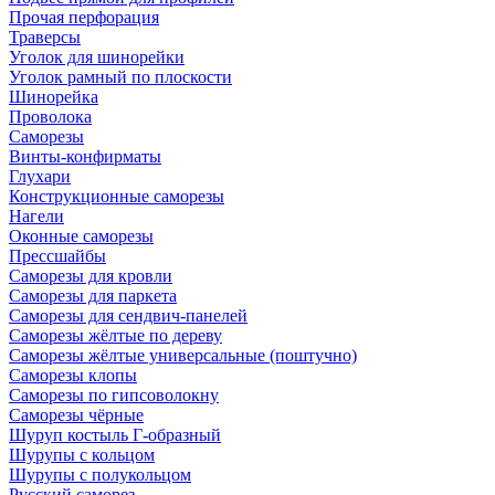
Прочая перфорация
Траверсы
Уголок для шинорейки
Уголок рамный по плоскости
Шинорейка
Проволока
Саморезы
Винты-конфирматы
Глухари
Конструкционные саморезы
Нагели
Оконные саморезы
Прессшайбы
Саморезы для кровли
Саморезы для паркета
Саморезы для сендвич-панелей
Саморезы жёлтые по дереву
Саморезы жёлтые универсальные (поштучно)
Саморезы клопы
Саморезы по гипсоволокну
Саморезы чёрные
Шуруп костыль Г-образный
Шурупы с кольцом
Шурупы с полукольцом
Русский саморез