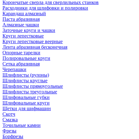
Корончатые сверла для сверлильных станков
Расходники для шлифовки и полировки
Карандаш алмазный
Паста абразивная
Алмазные чашки
Заточные круги и чашки
Круги лепестковые
Круги лепестковые веерные
Лента абразивная бесконечная
Опорные тарелки
Полировальные круги
Сетка абразивная
Черепашки
Шлифлисты (рулоны)
Шлифлисты круглые
Шлифлисты прямоугольные
Шлифлисты треугольные
Шлифовальные губки
Шлифовальные круги
Щетки для шифмашин
Скотч
Смазка
Точильные камни
Фрезы
Борфрезы