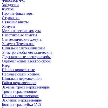
Фиксатор ФС
Звёздочки
Кубики
Прочие фиксаторы
Стульчики
Стяжные винты
Хомуты
Металлические хомуты
Пластиковые хомуты
Сантехнические хомуты
Хомуты Термоклип
Шпильки сантехнические
Электро-скобы металлические
Двухлапковые электро-скобы
Однолапковые электро-скобы
Kreg
Шайбы кровельные
Нержавеющий крепёж
Шпильки нержавеющие
Гайки нержавеющие
Зажимы троса нержавеющие
Тросы нержавеющие
Шайбы нержавеющие
Заклёпки нержавеющие
Болты нержавейка (А2)