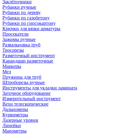
Заклёпочники
Рубанки ручные
Рубанки по дереву
Рубанки по газобетону
Рубанки по гипсокартону
Крючки для вязки арматуры
Просекатели
Зажимы ручные
Развальцовка труб
Тросорезы
Разметочный инструмент
Карандаши разметочные
Маркеры
Мел
Пружины для труб
Штроборезы ручные
Инструменты для укладки ламината
Заточное оборудование
Измерительный инструмент
Вехи телескопические
Дальномеры
Курвиметры
Лазерные уровни
Линейки
Манометры