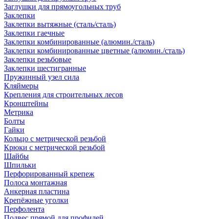
Заглушки для прямоугольных труб
Заклепки
Заклепки вытяжные (сталь/сталь)
Заклепки гаечные
Заклепки комбинированные (алюмин./сталь)
Заклепки комбинированные цветные (алюмин./сталь)
Заклепки резьбовые
Заклепки шестигранные
Пружинный узел сила
Кляймеры
Крепления для строительных лесов
Кронштейны
Метрика
Болты
Гайки
Кольцо с метрической резьбой
Крюки с метрической резьбой
Шайбы
Шпильки
Перфорированный крепеж
Полоса монтажная
Анкерная пластина
Крепёжные уголки
Перфолента
Подвес прямой для профилей