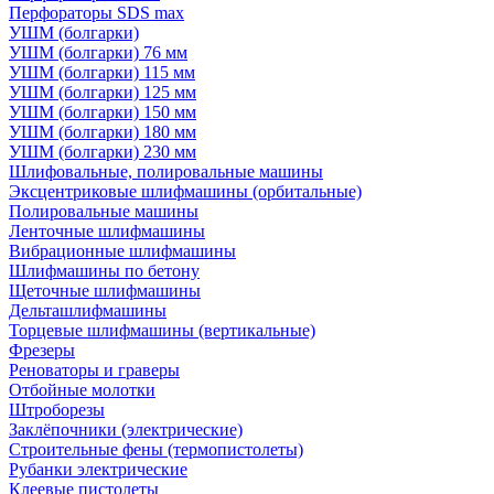
Перфораторы SDS max
УШМ (болгарки)
УШМ (болгарки) 76 мм
УШМ (болгарки) 115 мм
УШМ (болгарки) 125 мм
УШМ (болгарки) 150 мм
УШМ (болгарки) 180 мм
УШМ (болгарки) 230 мм
Шлифовальные, полировальные машины
Эксцентриковые шлифмашины (орбитальные)
Полировальные машины
Ленточные шлифмашины
Вибрационные шлифмашины
Шлифмашины по бетону
Щеточные шлифмашины
Дельташлифмашины
Торцевые шлифмашины (вертикальные)
Фрезеры
Реноваторы и граверы
Отбойные молотки
Штроборезы
Заклёпочники (электрические)
Строительные фены (термопистолеты)
Рубанки электрические
Клеевые пистолеты