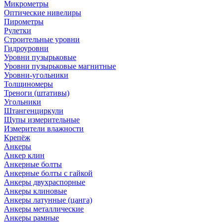
Микрометры
Оптические нивелиры
Пирометры
Рулетки
Строительные уровни
Гидроуровни
Уровни пузырьковые
Уровни пузырьковые магнитные
Уровни-угольники
Толщиномеры
Треноги (штативы)
Угольники
Штангенциркули
Щупы измерительные
Измерители влажности
Крепёж
Анкеры
Анкер клин
Анкерные болты
Анкерные болты с гайкой
Анкеры двухраспорные
Анкеры клиновые
Анкеры латунные (цанга)
Анкеры металлические
Анкеры рамные