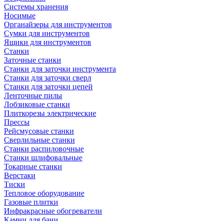
Системы хранения
Носимые
Органайзеры для инструментов
Сумки для инструментов
Ящики для инструментов
Станки
Заточные станки
Станки для заточки инструмента
Станки для заточки сверл
Станки для заточки цепей
Ленточные пилы
Лобзиковые станки
Плиткорезы электрические
Прессы
Рейсмусовые станки
Сверлильные станки
Станки распиловочные
Станки шлифовальные
Токарные станки
Верстаки
Тиски
Тепловое оборудование
Газовые плитки
Инфракрасные обогреватели
Камни для бани