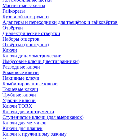
Магнитные захваты
Гайкорезы
Кузовной инструмент
Адаптеры и переходники для трещёток и гайковёртов
Отвёртки
Диэлектрические отвёртки
Наборы отверток
Отвёртки (поштучно)
Ключи
Ключи динамометрические
Имбусовые ключи (шестигранники)
Разводные ключи
Рожковые ключи
Накидные ключи
Комбинированные ключи
Торцевые ключи
Трубные ключи
Ударные ключи
Ключи TORX
Ключи для инструмента
Ступенчатые ключи (для американок)
Ключи для метчиков
Ключи для плашек
Ключи к пружинному зажиму