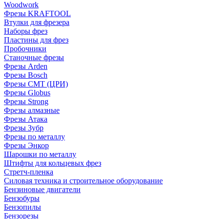
Woodwork
Фрезы KRAFTOOL
Втулки для фрезера
Наборы фрез
Пластины для фрез
Пробочники
Станочные фрезы
Фрезы Arden
Фрезы Bosch
Фрезы CMT (ЦРИ)
Фрезы Globus
Фрезы Strong
Фрезы алмазные
Фрезы Атака
Фрезы Зубр
Фрезы по металлу
Фрезы Энкор
Шарошки по металлу
Штифты для кольцевых фрез
Стретч-пленка
Силовая техника и строительное оборудование
Бензиновые двигатели
Бензобуры
Бензопилы
Бензорезы