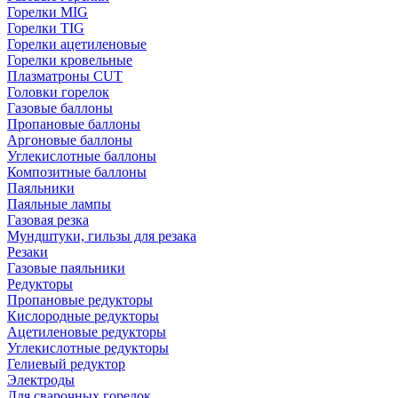
Горелки MIG
Горелки TIG
Горелки ацетиленовые
Горелки кровельные
Плазматроны CUT
Головки горелок
Газовые баллоны
Пропановые баллоны
Аргоновые баллоны
Углекислотные баллоны
Композитные баллоны
Паяльники
Паяльные лампы
Газовая резка
Мундштуки, гильзы для резака
Резаки
Газовые паяльники
Редукторы
Пропановые редукторы
Кислородные редукторы
Ацетиленовые редукторы
Углекислотные редукторы
Гелиевый редуктор
Электроды
Для сварочных горелок