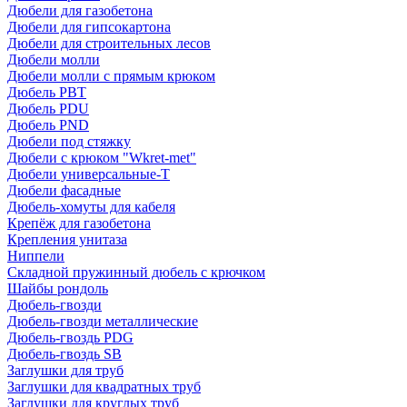
Дюбели для газобетона
Дюбели для гипсокартона
Дюбели для строительных лесов
Дюбели молли
Дюбели молли с прямым крюком
Дюбель PBT
Дюбель PDU
Дюбель PND
Дюбели под стяжку
Дюбели с крюком "Wkret-met"
Дюбели универсальные-Т
Дюбели фасадные
Дюбель-хомуты для кабеля
Крепёж для газобетона
Крепления унитаза
Ниппели
Складной пружинный дюбель с крючком
Шайбы рондоль
Дюбель-гвозди
Дюбель-гвозди металлические
Дюбель-гвоздь PDG
Дюбель-гвоздь SB
Заглушки для труб
Заглушки для квадратных труб
Заглушки для круглых труб