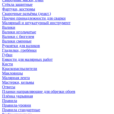
Стёкла защитные
Фартуки, костюмы
Сварочные разъёмы (деакт.)
Прочие принадлежности для сварки
Малярный и штукатурный инструмент
Валики
Валики игольчатые
Валики с бюгелем
Валики сменные
Рукоятки для валиков
Гладилки, гребёнки
Губки
Емкости для малярных работ
Кисти
Краскораспылители
Макловицы
Малярная лента
Мастерки, кельмы
Отвесы
Планки направляющие для обрезки обоев
Плёнка укрывная
Правила
Правила-уровни
Правила стандартные