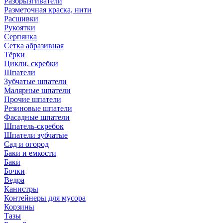
Разбрызгиватели
Разметочная краска, нити
Расшивки
Рукоятки
Серпянка
Сетка абразивная
Тёрки
Цикли, скребки
Шпатели
Зубчатые шпатели
Малярные шпатели
Прочие шпатели
Резиновые шпатели
Фасадные шпатели
Шпатель-скребок
Шпатели зубчатые
Сад и огород
Баки и емкости
Баки
Бочки
Ведра
Канистры
Контейнеры для мусора
Корзины
Тазы