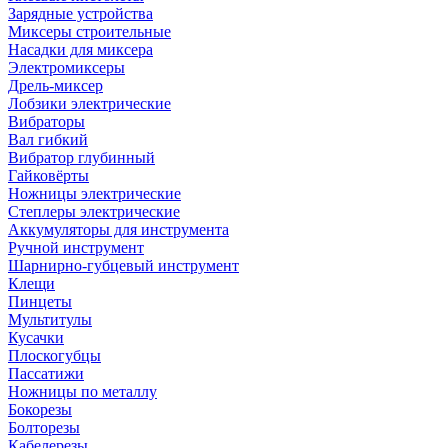
Зарядные устройства
Миксеры строительные
Насадки для миксера
Электромиксеры
Дрель-миксер
Лобзики электрические
Вибраторы
Вал гибкий
Вибратор глубинный
Гайковёрты
Ножницы электрические
Степлеры электрические
Аккумуляторы для инструмента
Ручной инструмент
Шарнирно-губцевый инструмент
Клещи
Пинцеты
Мультитулы
Кусачки
Плоскогубцы
Пассатижи
Ножницы по металлу
Бокорезы
Болторезы
Кабелерезы