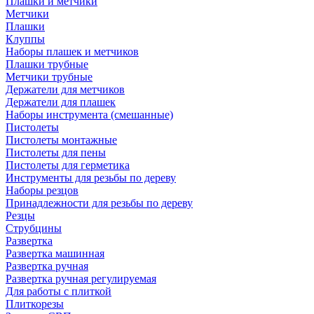
Плашки и метчики
Метчики
Плашки
Клуппы
Наборы плашек и метчиков
Плашки трубные
Метчики трубные
Держатели для метчиков
Держатели для плашек
Наборы инструмента (смешанные)
Пистолеты
Пистолеты монтажные
Пистолеты для пены
Пистолеты для герметика
Инструменты для резьбы по дереву
Наборы резцов
Принадлежности для резьбы по дереву
Резцы
Струбцины
Развертка
Развертка машинная
Развертка ручная
Развертка ручная регулируемая
Для работы с плиткой
Плиткорезы