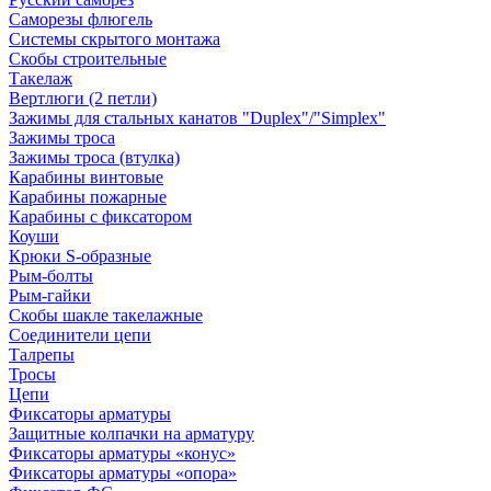
Саморезы флюгель
Системы скрытого монтажа
Скобы строительные
Такелаж
Вертлюги (2 петли)
Зажимы для стальных канатов "Duplex"/"Simplex"
Зажимы троса
Зажимы троса (втулка)
Карабины винтовые
Карабины пожарные
Карабины с фиксатором
Коуши
Крюки S-образные
Рым-болты
Рым-гайки
Скобы шакле такелажные
Соединители цепи
Талрепы
Тросы
Цепи
Фиксаторы арматуры
Защитные колпачки на арматуру
Фиксаторы арматуры «конус»
Фиксаторы арматуры «опора»