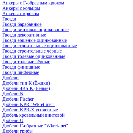
Анкеры с Г-образным крюком
Анкеры с кольцом
Анкеры с крюком
Гвозди
Гвозди барабанные
Гвозди винтовые оцинкованные
Гвозди декоративные
Гвозди ершеные оцинкованные
Гвозди строительные оцинкованные
Гвозди строительные чёрные
Гвозди толевые оцинкованные
Гвозди толевые чёрные
Гвозди финишные
Гвозди шиферные
Дюбели
Дюбели тип К (Ёжики)
Дюбели 4BS-K (Белые)
Дюбели N
Дюбели Fischer
Дюбели KPR "Wkret-met"
Дюбели KPR-Х усиленные
Дюбель кровельный винтовой
Дюбели U
Дюбели Г-образные "Wkret-met"
Дюбели грибы