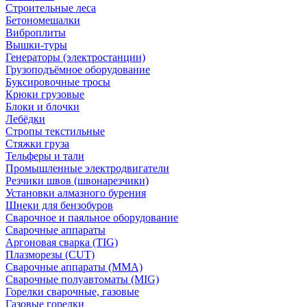
Строительные леса
Бетономешалки
Виброплиты
Вышки-туры
Генераторы (электростанции)
Грузоподъёмное оборудование
Буксировочные тросы
Крюки грузовые
Блоки и блочки
Лебёдки
Стропы текстильные
Стяжки груза
Тельферы и тали
Промышленные электродвигатели
Резчики швов (швонарезчики)
Установки алмазного бурения
Шнеки для бензобуров
Сварочное и паяльное оборудование
Сварочные аппараты
Аргоновая сварка (TIG)
Плазморезы (CUT)
Сварочные аппараты (MMA)
Сварочные полуавтоматы (MIG)
Горелки сварочные, газовые
Газовые горелки