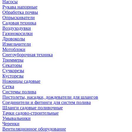
Насосы
Рукава напорные
Обработка почвы
Опрыскиватели
Садовая техника
Воздуходувки
Газонокосилки
Дровоколы
Измельчители
Мотоблоки
Снегоуборочная техника
Триммеры
Секаторы
Сучкорезы
Кусторезы
Ножницы садовые
Сетка
Системы полива
Пистолеты, насадки, дождеватели для шлангов
Соединители и фитинги для систем полива
Шланги садовые поливочные
Тачки садово-строительные
Умывальники
Черенки
Вентиляционное оборудование