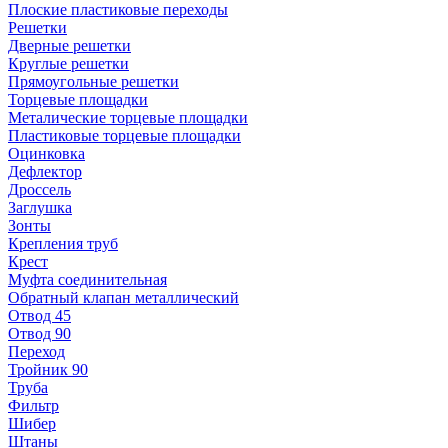
Плоские пластиковые переходы
Решетки
Дверные решетки
Круглые решетки
Прямоугольные решетки
Торцевые площадки
Металические торцевые площадки
Пластиковые торцевые площадки
Оцинковка
Дефлектор
Дроссель
Заглушка
Зонты
Крепления труб
Крест
Муфта соединительная
Обратный клапан металлический
Отвод 45
Отвод 90
Переход
Тройник 90
Труба
Фильтр
Шибер
Штаны