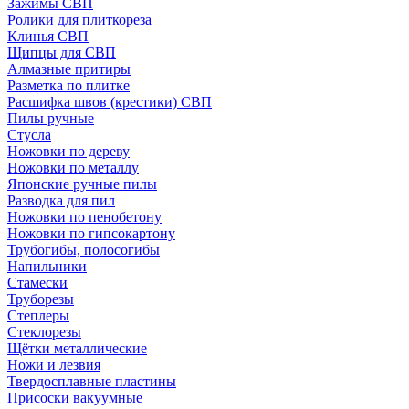
Зажимы СВП
Ролики для плиткореза
Клинья СВП
Щипцы для СВП
Алмазные притиры
Разметка по плитке
Расшифка швов (крестики) СВП
Пилы ручные
Стусла
Ножовки по дереву
Ножовки по металлу
Японские ручные пилы
Разводка для пил
Ножовки по пенобетону
Ножовки по гипсокартону
Трубогибы, полосогибы
Напильники
Стамески
Труборезы
Степлеры
Стеклорезы
Щётки металлические
Ножи и лезвия
Твердосплавные пластины
Присоски вакуумные