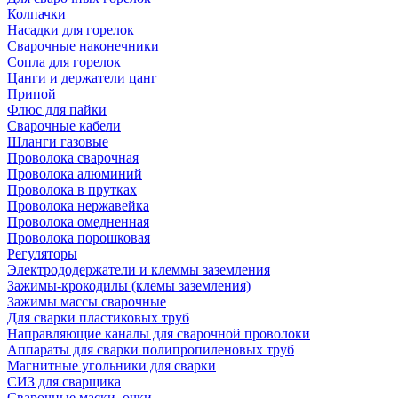
Колпачки
Насадки для горелок
Сварочные наконечники
Сопла для горелок
Цанги и держатели цанг
Припой
Флюс для пайки
Сварочные кабели
Шланги газовые
Проволока сварочная
Проволока алюминий
Проволока в прутках
Проволока нержавейка
Проволока омедненная
Проволока порошковая
Регуляторы
Электрододержатели и клеммы заземления
Зажимы-крокодилы (клемы заземления)
Зажимы массы сварочные
Для сварки пластиковых труб
Направляющие каналы для сварочной проволоки
Аппараты для сварки полипропиленовых труб
Магнитные угольники для сварки
СИЗ для сварщика
Сварочные маски, очки