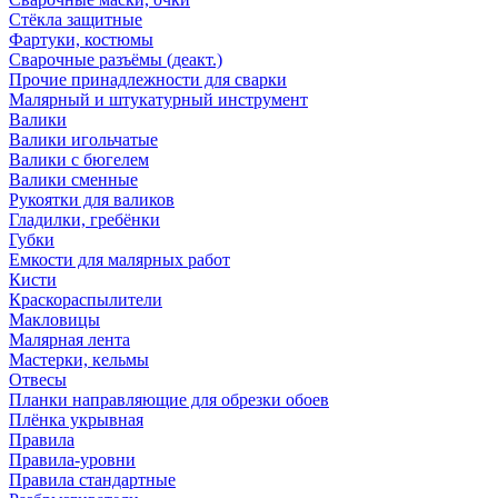
Стёкла защитные
Фартуки, костюмы
Сварочные разъёмы (деакт.)
Прочие принадлежности для сварки
Малярный и штукатурный инструмент
Валики
Валики игольчатые
Валики с бюгелем
Валики сменные
Рукоятки для валиков
Гладилки, гребёнки
Губки
Емкости для малярных работ
Кисти
Краскораспылители
Макловицы
Малярная лента
Мастерки, кельмы
Отвесы
Планки направляющие для обрезки обоев
Плёнка укрывная
Правила
Правила-уровни
Правила стандартные