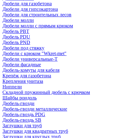
Дюбели для газобетона
Дюбели для гипсокартона
Дюбели для строительных лесов
Дюбели молли
Дюбели молли с прямым крюком
Дюбель PBT
Дюбель PDU
Дюбель PND
Дюбели под стяжку
Дюбели с крюком "Wkret-met"
Дюбели универсальные-Т
Дюбели фасадные
Дюбель-хомуты для кабеля
Крепёж для газобетона
Крепления унитаза
Ниппели
Складной пружинный дюбель с крючком
Шайбы рондоль
Дюбель-гвозди
Дюбель-гвозди металлические
Дюбель-гвоздь PDG
Дюбель-гвоздь SB
Заглушки для труб
Заглушки для квадратных труб
Заглушки для круглых труб