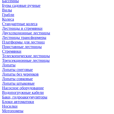
Бассейны
Буры садовые ручные
Вилы
Грабли
Колеса
Стандартные колеса
Лестницы и стремянки
Двухсекционные лестницы
Лестницы трансформеры
Платформы для лестниц
Приставные лестницы
Стремянки
Телескопические лестницы
Трехсекционные лестницы
Лопаты
Лопаты снеговые
Лопаты без черенков
Лопаты совковые
Лопаты штыковые
Насосное оборудование
Водопогружные кабели
Баки, гидроаккумуляторы
Блоки автоматики
Носилки
Мотопомпы