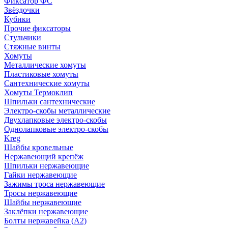
Фиксатор ФС
Звёздочки
Кубики
Прочие фиксаторы
Стульчики
Стяжные винты
Хомуты
Металлические хомуты
Пластиковые хомуты
Сантехнические хомуты
Хомуты Термоклип
Шпильки сантехнические
Электро-скобы металлические
Двухлапковые электро-скобы
Однолапковые электро-скобы
Kreg
Шайбы кровельные
Нержавеющий крепёж
Шпильки нержавеющие
Гайки нержавеющие
Зажимы троса нержавеющие
Тросы нержавеющие
Шайбы нержавеющие
Заклёпки нержавеющие
Болты нержавейка (А2)