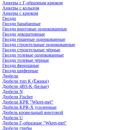
Анкеры с Г-образным крюком
Анкеры с кольцом
Анкеры с крюком
Гвозди
Гвозди барабанные
Гвозди винтовые оцинкованные
Гвозди декоративные
Гвозди ершеные оцинкованные
Гвозди строительные оцинкованные
Гвозди строительные чёрные
Гвозди толевые оцинкованные
Гвозди толевые чёрные
Гвозди финишные
Гвозди шиферные
Дюбели
Дюбели тип К (Ёжики)
Дюбели 4BS-K (Белые)
Дюбели N
Дюбели Fischer
Дюбели KPR "Wkret-met"
Дюбели KPR-Х усиленные
Дюбель кровельный винтовой
Дюбели U
Дюбели Г-образные "Wkret-met"
Дюбели грибы