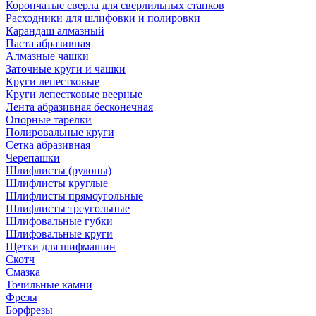
Корончатые сверла для сверлильных станков
Расходники для шлифовки и полировки
Карандаш алмазный
Паста абразивная
Алмазные чашки
Заточные круги и чашки
Круги лепестковые
Круги лепестковые веерные
Лента абразивная бесконечная
Опорные тарелки
Полировальные круги
Сетка абразивная
Черепашки
Шлифлисты (рулоны)
Шлифлисты круглые
Шлифлисты прямоугольные
Шлифлисты треугольные
Шлифовальные губки
Шлифовальные круги
Щетки для шифмашин
Скотч
Смазка
Точильные камни
Фрезы
Борфрезы