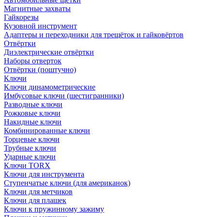
Магнитные захваты
Гайкорезы
Кузовной инструмент
Адаптеры и переходники для трещёток и гайковёртов
Отвёртки
Диэлектрические отвёртки
Наборы отверток
Отвёртки (поштучно)
Ключи
Ключи динамометрические
Имбусовые ключи (шестигранники)
Разводные ключи
Рожковые ключи
Накидные ключи
Комбинированные ключи
Торцевые ключи
Трубные ключи
Ударные ключи
Ключи TORX
Ключи для инструмента
Ступенчатые ключи (для американок)
Ключи для метчиков
Ключи для плашек
Ключи к пружинному зажиму