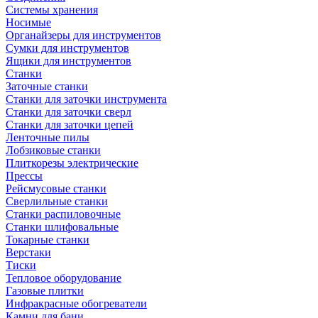
Системы хранения
Носимые
Органайзеры для инструментов
Сумки для инструментов
Ящики для инструментов
Станки
Заточные станки
Станки для заточки инструмента
Станки для заточки сверл
Станки для заточки цепей
Ленточные пилы
Лобзиковые станки
Плиткорезы электрические
Прессы
Рейсмусовые станки
Сверлильные станки
Станки распиловочные
Станки шлифовальные
Токарные станки
Верстаки
Тиски
Тепловое оборудование
Газовые плитки
Инфракрасные обогреватели
Камни для бани