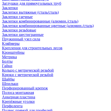
Заглушки для прямоугольных труб
Заклепки
Заклепки вытяжные (сталь/сталь)
Заклепки гаечные
Заклепки комбинированные (алюмин./сталь)
Заклепки комбинированные цветные (алюмин./сталь)
Заклепки резьбовые
Заклепки шестигранные
Пружинный узел сила
Кляймеры
Крепления для строительных лесов
Кронштейны
Метрика
Болты
Гайки
Кольцо с метрической резьбой
Крюки с метрической резьбой
Шайбы
Шпильки
Перфорированный крепеж
Полоса монтажная
Анкерная пластина
Крепёжные уголки
Перфолента
Подвес прямой для профилей