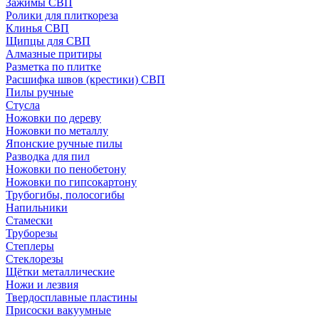
Зажимы СВП
Ролики для плиткореза
Клинья СВП
Щипцы для СВП
Алмазные притиры
Разметка по плитке
Расшифка швов (крестики) СВП
Пилы ручные
Стусла
Ножовки по дереву
Ножовки по металлу
Японские ручные пилы
Разводка для пил
Ножовки по пенобетону
Ножовки по гипсокартону
Трубогибы, полосогибы
Напильники
Стамески
Труборезы
Степлеры
Стеклорезы
Щётки металлические
Ножи и лезвия
Твердосплавные пластины
Присоски вакуумные