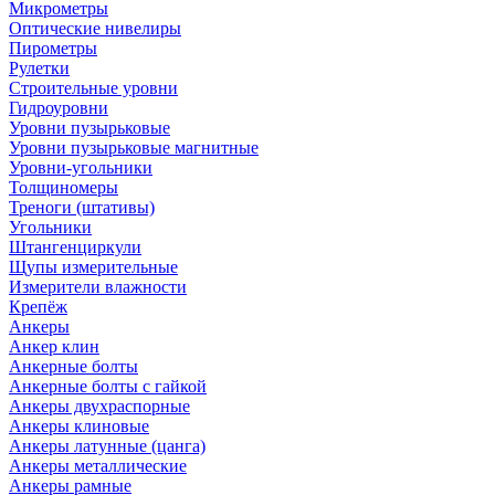
Микрометры
Оптические нивелиры
Пирометры
Рулетки
Строительные уровни
Гидроуровни
Уровни пузырьковые
Уровни пузырьковые магнитные
Уровни-угольники
Толщиномеры
Треноги (штативы)
Угольники
Штангенциркули
Щупы измерительные
Измерители влажности
Крепёж
Анкеры
Анкер клин
Анкерные болты
Анкерные болты с гайкой
Анкеры двухраспорные
Анкеры клиновые
Анкеры латунные (цанга)
Анкеры металлические
Анкеры рамные