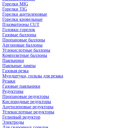
Горелки MIG
Горелки TIG
Горелки ацетиленовые
Горелки кровельные
Плазматроны CUT
Головки горелок
Газовые баллоны
Пропановые баллоны
Аргоновые баллоны
Углекислотные баллоны
Композитные баллоны
Паяльники
Паяльные лампы
Газовая резка
Мундштуки, гильзы для резака
Резаки
Газовые паяльники
Редукторы
Пропановые редукторы
Кислородные редукторы
Ацетиленовые редукторы
Углекислотные редукторы
Гелиевый редуктор
Электроды
Для сварочных горелок