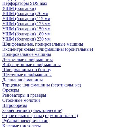
Перфораторы SDS max
УШМ (болгарки)
УШМ (болгарки) 76 мм
УШМ (болгарки) 115 мм
УШМ (болгарки) 125 мм
УШМ (болгарки) 150 мм
УШМ (болгарки) 180 мм
УШМ (болгарки) 230 мм
Шлифовальные, полировальные машины
Эксцентриковые шлифмашины (орбитальные)
Полировальные машины
Ленточные шлифмашины
Вибрационные шлифмашины
Шлифмашины по бетону
Щеточные шлифмашины
Дельташлифмашины
Торцевые шлифмашины (вертикальные)
Фрезеры
Реноваторы и граверы
Отбойные молотки
Штроборезы
Заклёпочники (электрические)
Строительные фены (термопистолеты)
Рубанки электрические
Клеевые пистолеты