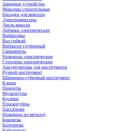
Зарядные устройства
Миксеры строительные
Насадки для миксера
Электромиксеры
Дрель-миксер
Лобзики электрические
Вибраторы
Вал гибкий
Вибратор глубинный
Гайковёрты
Ножницы электрические
Степлеры электрические
Аккумуляторы для инструмента
Ручной инструмент
Шарнирно-губцевый инструмент
Клещи
Пинцеты
Мультитулы
Кусачки
Плоскогубцы
Пассатижи
Ножницы по металлу
Бокорезы
Болторезы
Кабелерезы