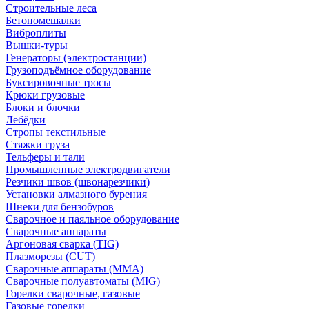
Строительные леса
Бетономешалки
Виброплиты
Вышки-туры
Генераторы (электростанции)
Грузоподъёмное оборудование
Буксировочные тросы
Крюки грузовые
Блоки и блочки
Лебёдки
Стропы текстильные
Стяжки груза
Тельферы и тали
Промышленные электродвигатели
Резчики швов (швонарезчики)
Установки алмазного бурения
Шнеки для бензобуров
Сварочное и паяльное оборудование
Сварочные аппараты
Аргоновая сварка (TIG)
Плазморезы (CUT)
Сварочные аппараты (MMA)
Сварочные полуавтоматы (MIG)
Горелки сварочные, газовые
Газовые горелки