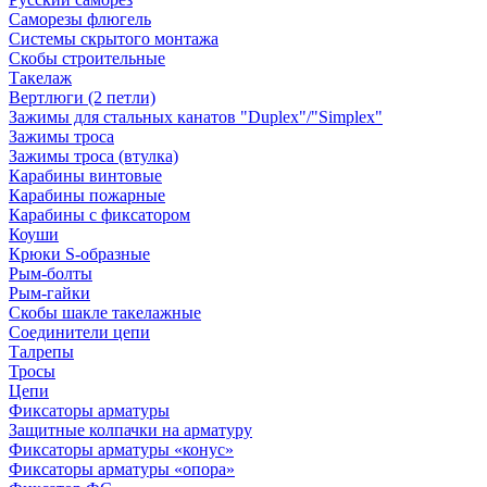
Саморезы флюгель
Системы скрытого монтажа
Скобы строительные
Такелаж
Вертлюги (2 петли)
Зажимы для стальных канатов "Duplex"/"Simplex"
Зажимы троса
Зажимы троса (втулка)
Карабины винтовые
Карабины пожарные
Карабины с фиксатором
Коуши
Крюки S-образные
Рым-болты
Рым-гайки
Скобы шакле такелажные
Соединители цепи
Талрепы
Тросы
Цепи
Фиксаторы арматуры
Защитные колпачки на арматуру
Фиксаторы арматуры «конус»
Фиксаторы арматуры «опора»