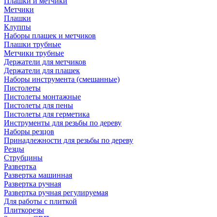
Плашки и метчики
Метчики
Плашки
Клуппы
Наборы плашек и метчиков
Плашки трубные
Метчики трубные
Держатели для метчиков
Держатели для плашек
Наборы инструмента (смешанные)
Пистолеты
Пистолеты монтажные
Пистолеты для пены
Пистолеты для герметика
Инструменты для резьбы по дереву
Наборы резцов
Принадлежности для резьбы по дереву
Резцы
Струбцины
Развертка
Развертка машинная
Развертка ручная
Развертка ручная регулируемая
Для работы с плиткой
Плиткорезы