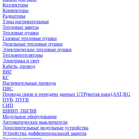
Коллекторы
Конвекторы
Радиаторы
Тэны нагревательные
Тепловые завесы
Тепловые пушки
Газовые тепловые пушки
Дизельные тепловые пушки
Электрические тепловые пушки
Тепловентиляторы
Электрика и свет
Кабель, провод
ВВГ
КГ
Нагревательные провода
ПВС
Провода связи и передачи данных UTP(витая пара),SAT,RG
ПУВ, ПУГВ
СИП
ШВВП, ПБГВВ
Модульное оборудование
Автоматические выключатели
Дополнительные модульные устройства
Устройства дифференциальной защиты
Заказные позиции