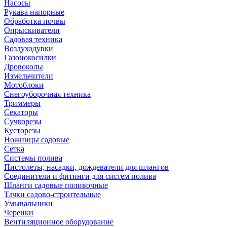
Насосы
Рукава напорные
Обработка почвы
Опрыскиватели
Садовая техника
Воздуходувки
Газонокосилки
Дровоколы
Измельчители
Мотоблоки
Снегоуборочная техника
Триммеры
Секаторы
Сучкорезы
Кусторезы
Ножницы садовые
Сетка
Системы полива
Пистолеты, насадки, дождеватели для шлангов
Соединители и фитинги для систем полива
Шланги садовые поливочные
Тачки садово-строительные
Умывальники
Черенки
Вентиляционное оборудование