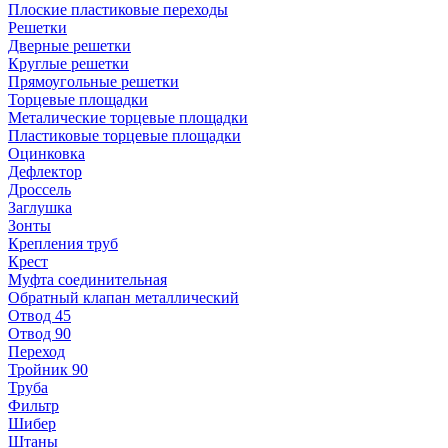
Плоские пластиковые переходы
Решетки
Дверные решетки
Круглые решетки
Прямоугольные решетки
Торцевые площадки
Металические торцевые площадки
Пластиковые торцевые площадки
Оцинковка
Дефлектор
Дроссель
Заглушка
Зонты
Крепления труб
Крест
Муфта соединительная
Обратный клапан металлический
Отвод 45
Отвод 90
Переход
Тройник 90
Труба
Фильтр
Шибер
Штаны