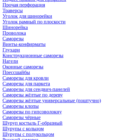
Прочая перфорация
Траверсы
Уголок для шинорейки
Уголок рамный по плоскости
Шинорейка
Проволока
Саморезы
Винты-конфирматы
Глухари
Конструкционные саморезы
Нагели
Оконные саморезы
Прессшайбы
Саморезы для кровли
Саморезы для паркета
Саморезы для сендвич-панелей
Саморезы жёлтые по дереву
Саморезы жёлтые универсальные (поштучно)
Саморезы клопы
Саморезы по гипсоволокну
Саморезы чёрные
Шуруп костыль Г-образный
Шурупы с кольцом
Шурупы с полукольцом
Русский саморез