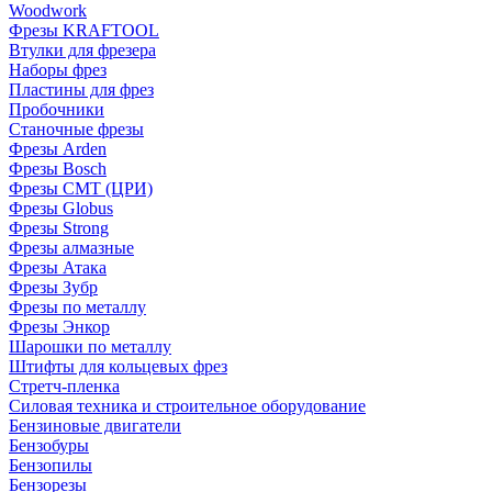
Woodwork
Фрезы KRAFTOOL
Втулки для фрезера
Наборы фрез
Пластины для фрез
Пробочники
Станочные фрезы
Фрезы Arden
Фрезы Bosch
Фрезы CMT (ЦРИ)
Фрезы Globus
Фрезы Strong
Фрезы алмазные
Фрезы Атака
Фрезы Зубр
Фрезы по металлу
Фрезы Энкор
Шарошки по металлу
Штифты для кольцевых фрез
Стретч-пленка
Силовая техника и строительное оборудование
Бензиновые двигатели
Бензобуры
Бензопилы
Бензорезы