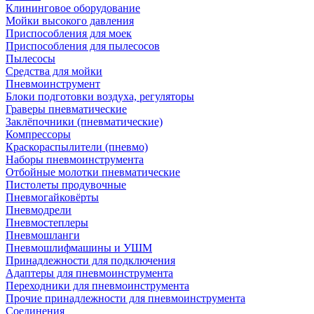
Клининговое оборудование
Мойки высокого давления
Приспособления для моек
Приспособления для пылесосов
Пылесосы
Средства для мойки
Пневмоинструмент
Блоки подготовки воздуха, регуляторы
Граверы пневматические
Заклёпочники (пневматические)
Компрессоры
Краскораспылители (пневмо)
Наборы пневмоинструмента
Отбойные молотки пневматические
Пистолеты продувочные
Пневмогайковёрты
Пневмодрели
Пневмостеплеры
Пневмошланги
Пневмошлифмашины и УШМ
Принадлежности для подключения
Адаптеры для пневмоинструмента
Переходники для пневмоинструмента
Прочие принадлежности для пневмоинструмента
Соединения