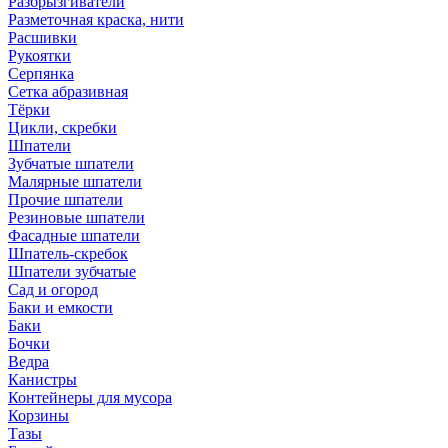
Разбрызгиватели
Разметочная краска, нити
Расшивки
Рукоятки
Серпянка
Сетка абразивная
Тёрки
Цикли, скребки
Шпатели
Зубчатые шпатели
Малярные шпатели
Прочие шпатели
Резиновые шпатели
Фасадные шпатели
Шпатель-скребок
Шпатели зубчатые
Сад и огород
Баки и емкости
Баки
Бочки
Ведра
Канистры
Контейнеры для мусора
Корзины
Тазы