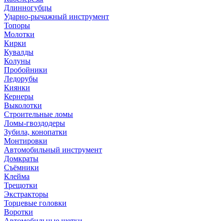
Длинногубцы
Ударно-рычажный инструмент
Топоры
Молотки
Кирки
Кувалды
Колуны
Пробойники
Ледорубы
Киянки
Кернеры
Выколотки
Строительные ломы
Ломы-гвоздодеры
Зубила, конопатки
Монтировки
Автомобильный инструмент
Домкраты
Съёмники
Клейма
Трещотки
Экстракторы
Торцевые головки
Воротки
Автомобильные щетки