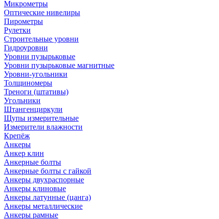
Микрометры
Оптические нивелиры
Пирометры
Рулетки
Строительные уровни
Гидроуровни
Уровни пузырьковые
Уровни пузырьковые магнитные
Уровни-угольники
Толщиномеры
Треноги (штативы)
Угольники
Штангенциркули
Щупы измерительные
Измерители влажности
Крепёж
Анкеры
Анкер клин
Анкерные болты
Анкерные болты с гайкой
Анкеры двухраспорные
Анкеры клиновые
Анкеры латунные (цанга)
Анкеры металлические
Анкеры рамные