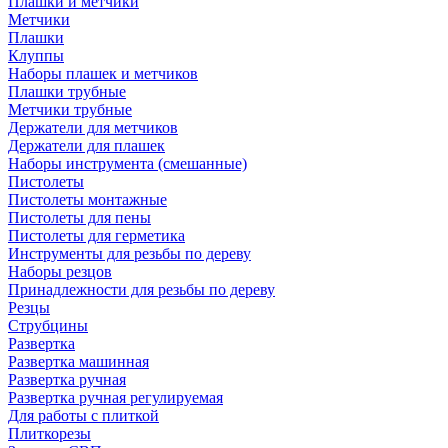
Плашки и метчики
Метчики
Плашки
Клуппы
Наборы плашек и метчиков
Плашки трубные
Метчики трубные
Держатели для метчиков
Держатели для плашек
Наборы инструмента (смешанные)
Пистолеты
Пистолеты монтажные
Пистолеты для пены
Пистолеты для герметика
Инструменты для резьбы по дереву
Наборы резцов
Принадлежности для резьбы по дереву
Резцы
Струбцины
Развертка
Развертка машинная
Развертка ручная
Развертка ручная регулируемая
Для работы с плиткой
Плиткорезы