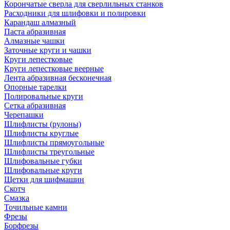
Корончатые сверла для сверлильных станков
Расходники для шлифовки и полировки
Карандаш алмазный
Паста абразивная
Алмазные чашки
Заточные круги и чашки
Круги лепестковые
Круги лепестковые веерные
Лента абразивная бесконечная
Опорные тарелки
Полировальные круги
Сетка абразивная
Черепашки
Шлифлисты (рулоны)
Шлифлисты круглые
Шлифлисты прямоугольные
Шлифлисты треугольные
Шлифовальные губки
Шлифовальные круги
Щетки для шифмашин
Скотч
Смазка
Точильные камни
Фрезы
Борфрезы