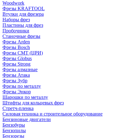
Woodwork
Фрезы KRAFTOOL
Втулки для фрезера
Наборы фрез
Пластины для фрез
Пробочники
Станочные фрезы
Фрезы Arden
Фрезы Bosch
Фрезы CMT (ЦРИ)
Фрезы Globus
Фрезы Strong
Фрезы алмазные
Фрезы Атака
Фрезы Зубр
Фрезы по металлу
Фрезы Энкор
Шарошки по металлу
Штифты для кольцевых фрез
Стретч-пленка
Силовая техника и строительное оборудование
Бензиновые двигатели
Бензобуры
Бензопилы
Бензорезы