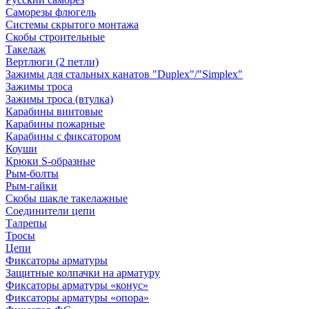
Саморезы флюгель
Системы скрытого монтажа
Скобы строительные
Такелаж
Вертлюги (2 петли)
Зажимы для стальных канатов "Duplex"/"Simplex"
Зажимы троса
Зажимы троса (втулка)
Карабины винтовые
Карабины пожарные
Карабины с фиксатором
Коуши
Крюки S-образные
Рым-болты
Рым-гайки
Скобы шакле такелажные
Соединители цепи
Талрепы
Тросы
Цепи
Фиксаторы арматуры
Защитные колпачки на арматуру
Фиксаторы арматуры «конус»
Фиксаторы арматуры «опора»