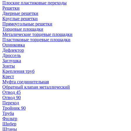
Плоские пластиковые переходы
Решетки
Дверные решетки
Круглые решетки
Прямоугольные решетки
Торцевые площадки
Металические торцевые площадки
Пластиковые торцевые площадки
Оцинковка
Дефлектор
Дроссель
Заглушка
Зонты
Крепления труб
Крест
Муфта соединительная
Обратный клапан металлический
Отвод 45
Отвод 90
Переход
Тройник 90
Труба
Фильтр
Шибер
Штаны