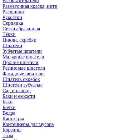
Разбрызгиватели
Разметочная краска, нити
Расшивки
Рукоятки
Серпянка
Сетка абразивная
Тёрки
Цикли, скребки
Шпатели
Зубчатые шпатели
Малярные шпатели
Прочие шпатели
Резиновые шпатели
Фасадные шпатели
Шпатель-скребок
Шпатели зубчатые
Сад и огород
Баки и емкости
Баки
Бочки
Ведра
Канистры
Контейнеры для мусора
Корзины
Тазы