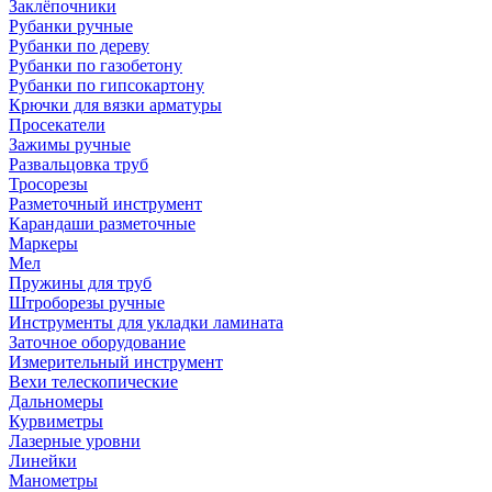
Заклёпочники
Рубанки ручные
Рубанки по дереву
Рубанки по газобетону
Рубанки по гипсокартону
Крючки для вязки арматуры
Просекатели
Зажимы ручные
Развальцовка труб
Тросорезы
Разметочный инструмент
Карандаши разметочные
Маркеры
Мел
Пружины для труб
Штроборезы ручные
Инструменты для укладки ламината
Заточное оборудование
Измерительный инструмент
Вехи телескопические
Дальномеры
Курвиметры
Лазерные уровни
Линейки
Манометры