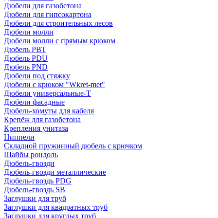
Дюбели для газобетона
Дюбели для гипсокартона
Дюбели для строительных лесов
Дюбели молли
Дюбели молли с прямым крюком
Дюбель PBT
Дюбель PDU
Дюбель PND
Дюбели под стяжку
Дюбели с крюком "Wkret-met"
Дюбели универсальные-Т
Дюбели фасадные
Дюбель-хомуты для кабеля
Крепёж для газобетона
Крепления унитаза
Ниппели
Складной пружинный дюбель с крючком
Шайбы рондоль
Дюбель-гвозди
Дюбель-гвозди металлические
Дюбель-гвоздь PDG
Дюбель-гвоздь SB
Заглушки для труб
Заглушки для квадратных труб
Заглушки для круглых труб