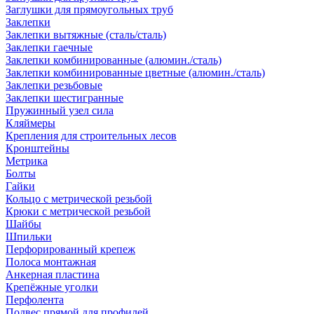
Заглушки для прямоугольных труб
Заклепки
Заклепки вытяжные (сталь/сталь)
Заклепки гаечные
Заклепки комбинированные (алюмин./сталь)
Заклепки комбинированные цветные (алюмин./сталь)
Заклепки резьбовые
Заклепки шестигранные
Пружинный узел сила
Кляймеры
Крепления для строительных лесов
Кронштейны
Метрика
Болты
Гайки
Кольцо с метрической резьбой
Крюки с метрической резьбой
Шайбы
Шпильки
Перфорированный крепеж
Полоса монтажная
Анкерная пластина
Крепёжные уголки
Перфолента
Подвес прямой для профилей