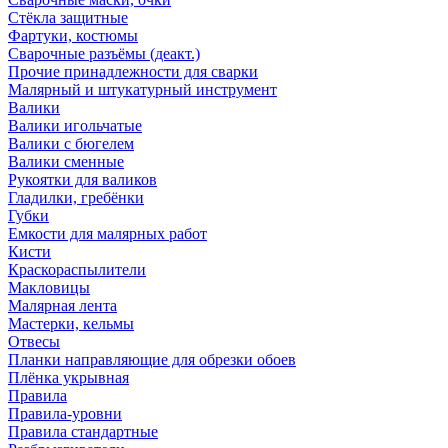
Стёкла защитные
Фартуки, костюмы
Сварочные разъёмы (деакт.)
Прочие принадлежности для сварки
Малярный и штукатурный инструмент
Валики
Валики игольчатые
Валики с бюгелем
Валики сменные
Рукоятки для валиков
Гладилки, гребёнки
Губки
Емкости для малярных работ
Кисти
Краскораспылители
Макловицы
Малярная лента
Мастерки, кельмы
Отвесы
Планки направляющие для обрезки обоев
Плёнка укрывная
Правила
Правила-уровни
Правила стандартные