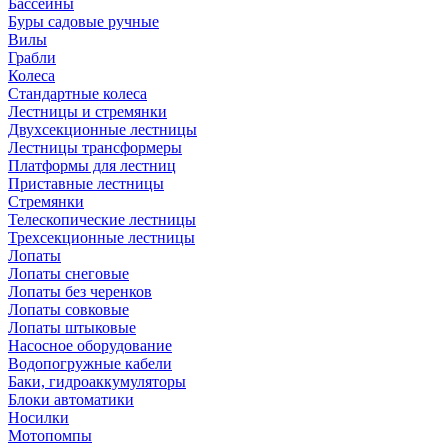
Бассейны
Буры садовые ручные
Вилы
Грабли
Колеса
Стандартные колеса
Лестницы и стремянки
Двухсекционные лестницы
Лестницы трансформеры
Платформы для лестниц
Приставные лестницы
Стремянки
Телескопические лестницы
Трехсекционные лестницы
Лопаты
Лопаты снеговые
Лопаты без черенков
Лопаты совковые
Лопаты штыковые
Насосное оборудование
Водопогружные кабели
Баки, гидроаккумуляторы
Блоки автоматики
Носилки
Мотопомпы