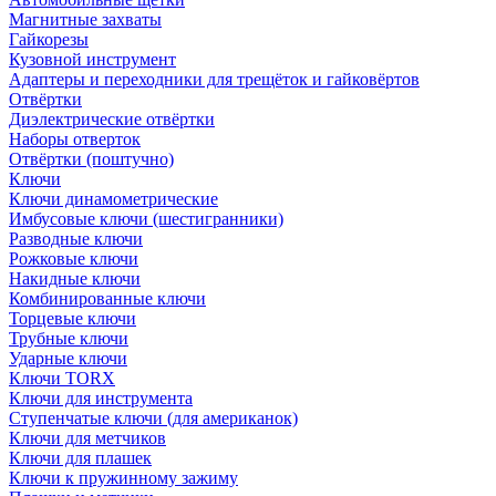
Магнитные захваты
Гайкорезы
Кузовной инструмент
Адаптеры и переходники для трещёток и гайковёртов
Отвёртки
Диэлектрические отвёртки
Наборы отверток
Отвёртки (поштучно)
Ключи
Ключи динамометрические
Имбусовые ключи (шестигранники)
Разводные ключи
Рожковые ключи
Накидные ключи
Комбинированные ключи
Торцевые ключи
Трубные ключи
Ударные ключи
Ключи TORX
Ключи для инструмента
Ступенчатые ключи (для американок)
Ключи для метчиков
Ключи для плашек
Ключи к пружинному зажиму