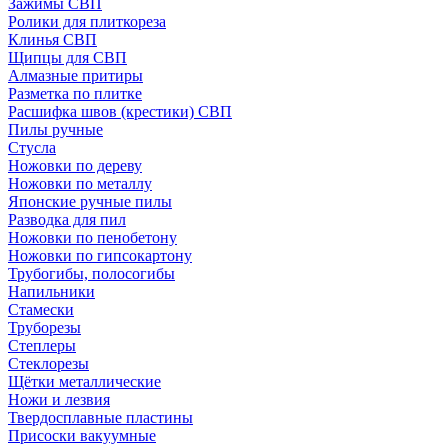
Зажимы СВП
Ролики для плиткореза
Клинья СВП
Щипцы для СВП
Алмазные притиры
Разметка по плитке
Расшифка швов (крестики) СВП
Пилы ручные
Стусла
Ножовки по дереву
Ножовки по металлу
Японские ручные пилы
Разводка для пил
Ножовки по пенобетону
Ножовки по гипсокартону
Трубогибы, полосогибы
Напильники
Стамески
Труборезы
Степлеры
Стеклорезы
Щётки металлические
Ножи и лезвия
Твердосплавные пластины
Присоски вакуумные