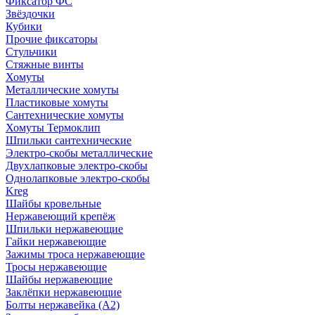
Фиксатор ФС
Звёздочки
Кубики
Прочие фиксаторы
Стульчики
Стяжные винты
Хомуты
Металлические хомуты
Пластиковые хомуты
Сантехнические хомуты
Хомуты Термоклип
Шпильки сантехнические
Электро-скобы металлические
Двухлапковые электро-скобы
Однолапковые электро-скобы
Kreg
Шайбы кровельные
Нержавеющий крепёж
Шпильки нержавеющие
Гайки нержавеющие
Зажимы троса нержавеющие
Тросы нержавеющие
Шайбы нержавеющие
Заклёпки нержавеющие
Болты нержавейка (А2)