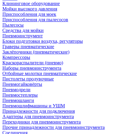
Клининговое оборудование
Мойки высокого давления
Приспособления для моек
Приспособления для пылесосов
Пылесосы
Средства для мойки
Пневмоинструмент
Блоки подготовки воздуха, регуляторы
Граверы пневматические
Заклёпочники (пневматические)
Компрессоры
Краскораспылители (пневмо)
Наборы пневмоинструмента
Отбойные молотки пневматические
Пистолеты продувочные
Пневмогайковёрты
Пневмодрели
Пневмостеплеры
Пневмошланги
Пневмошлифмашины и УШМ
Принадлежности для подключения
Адаптеры для пневмоинструмента
Переходники для пневмоинструмента
Прочие принадлежности для пневмоинструмента
Соединения