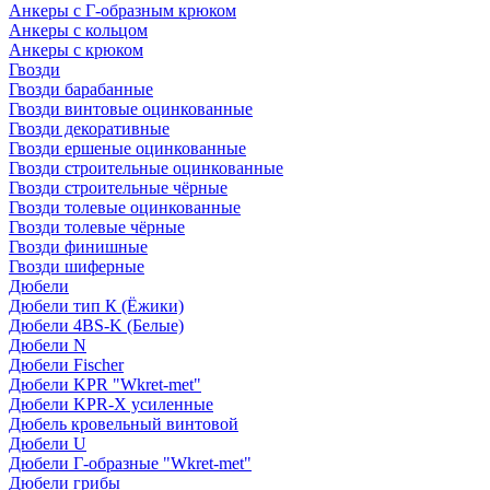
Анкеры с Г-образным крюком
Анкеры с кольцом
Анкеры с крюком
Гвозди
Гвозди барабанные
Гвозди винтовые оцинкованные
Гвозди декоративные
Гвозди ершеные оцинкованные
Гвозди строительные оцинкованные
Гвозди строительные чёрные
Гвозди толевые оцинкованные
Гвозди толевые чёрные
Гвозди финишные
Гвозди шиферные
Дюбели
Дюбели тип К (Ёжики)
Дюбели 4BS-K (Белые)
Дюбели N
Дюбели Fischer
Дюбели KPR "Wkret-met"
Дюбели KPR-Х усиленные
Дюбель кровельный винтовой
Дюбели U
Дюбели Г-образные "Wkret-met"
Дюбели грибы