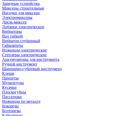
Зарядные устройства
Миксеры строительные
Насадки для миксера
Электромиксеры
Дрель-миксер
Лобзики электрические
Вибраторы
Вал гибкий
Вибратор глубинный
Гайковёрты
Ножницы электрические
Степлеры электрические
Аккумуляторы для инструмента
Ручной инструмент
Шарнирно-губцевый инструмент
Клещи
Пинцеты
Мультитулы
Кусачки
Плоскогубцы
Пассатижи
Ножницы по металлу
Бокорезы
Болторезы
Кабелерезы