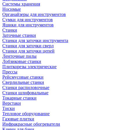
Системы хранения
Носимые
Органайзеры для инструментов
Сумки для инструментов
Ящики для инструментов
Станки
Заточные станки
Станки для заточки инструмента
Станки для заточки сверл
Станки для заточки цепей
Ленточные пилы
Лобзиковые станки
Плиткорезы электрические
Прессы
Рейсмусовые станки
Сверлильные станки
Станки распиловочные
Станки шлифовальные
Токарные станки
Верстаки
Тиски
Тепловое оборудование
Газовые плитки
Инфракрасные обогреватели
Камни для бани