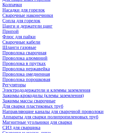
Колпачки
Насадки для горелок
Сварочные наконечники
Сопла для горелок
Цанги и держатели цанг
Припой
Флюс для пайки
Сварочные кабели
Шланги газовые
Проволока сварочная
Проволока алюминий
Проволока в прутках
Проволока нержавейка
Проволока омедненная
Проволока порошковая
Регуляторы
Электрододержатели и клеммы заземления
Зажимы-крокодилы (клемы заземления)
Зажимы массы сварочные
Для сварки пластиковых труб
Направляющие каналы для сварочной проволоки
Аппараты для сварки полипропиленовых труб
Магнитные угольники для сварки
СИЗ для сварщика
Сварочные маски, очки