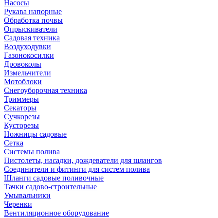
Насосы
Рукава напорные
Обработка почвы
Опрыскиватели
Садовая техника
Воздуходувки
Газонокосилки
Дровоколы
Измельчители
Мотоблоки
Снегоуборочная техника
Триммеры
Секаторы
Сучкорезы
Кусторезы
Ножницы садовые
Сетка
Системы полива
Пистолеты, насадки, дождеватели для шлангов
Соединители и фитинги для систем полива
Шланги садовые поливочные
Тачки садово-строительные
Умывальники
Черенки
Вентиляционное оборудование