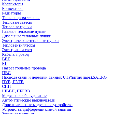
Коллекторы
Конвекторы
Радиаторы
Тэны нагревательные
Тепловые завесы
Тепловые пушки
Газовые тепловые пушки
Дизельные тепловые пушки
Электрические тепловые пушки
Тепловентиляторы
Электрика и свет
Кабель, провод
ВВГ
КГ
Нагревательные провода
ПВС
Провода связи и передачи данных UTP(витая пара),SAT,RG
ПУВ, ПУГВ
СИП
ШВВП, ПБГВВ
Модульное оборудование
Автоматические выключатели
Дополнительные модульные устройства
Устройства дифференциальной защиты
Заказные позиции