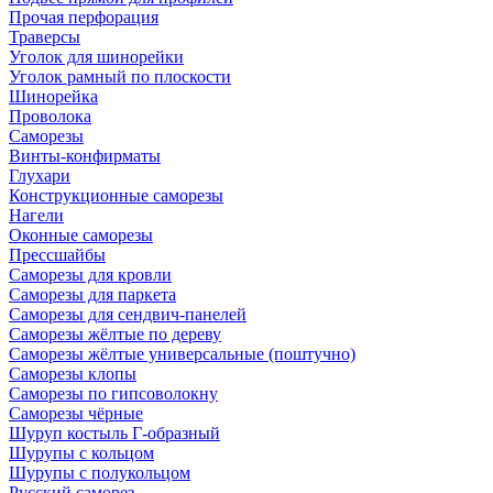
Прочая перфорация
Траверсы
Уголок для шинорейки
Уголок рамный по плоскости
Шинорейка
Проволока
Саморезы
Винты-конфирматы
Глухари
Конструкционные саморезы
Нагели
Оконные саморезы
Прессшайбы
Саморезы для кровли
Саморезы для паркета
Саморезы для сендвич-панелей
Саморезы жёлтые по дереву
Саморезы жёлтые универсальные (поштучно)
Саморезы клопы
Саморезы по гипсоволокну
Саморезы чёрные
Шуруп костыль Г-образный
Шурупы с кольцом
Шурупы с полукольцом
Русский саморез