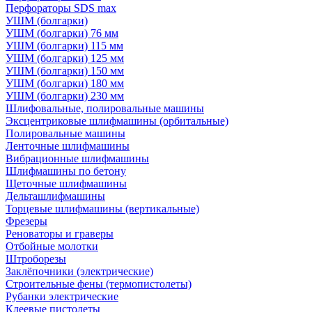
Перфораторы SDS max
УШМ (болгарки)
УШМ (болгарки) 76 мм
УШМ (болгарки) 115 мм
УШМ (болгарки) 125 мм
УШМ (болгарки) 150 мм
УШМ (болгарки) 180 мм
УШМ (болгарки) 230 мм
Шлифовальные, полировальные машины
Эксцентриковые шлифмашины (орбитальные)
Полировальные машины
Ленточные шлифмашины
Вибрационные шлифмашины
Шлифмашины по бетону
Щеточные шлифмашины
Дельташлифмашины
Торцевые шлифмашины (вертикальные)
Фрезеры
Реноваторы и граверы
Отбойные молотки
Штроборезы
Заклёпочники (электрические)
Строительные фены (термопистолеты)
Рубанки электрические
Клеевые пистолеты