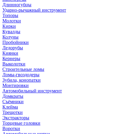
Длинногубцы
Ударно-рычажный инструмент
Топоры
Молотки
Кирки
Кувалды
Колуны
Пробойники
Ледорубы
Киянки
Кернеры
Выколотки
Строительные ломы
Ломы-гвоздодеры
Зубила, конопатки
Монтировки
Автомобильный инструмент
Домкраты
Съёмники
Клейма
Трещотки
Экстракторы
Торцевые головки
Воротки
Автомобильные щетки