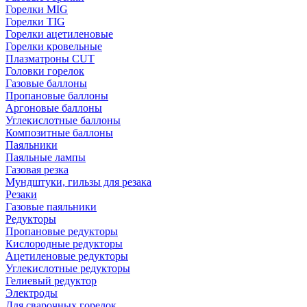
Горелки MIG
Горелки TIG
Горелки ацетиленовые
Горелки кровельные
Плазматроны CUT
Головки горелок
Газовые баллоны
Пропановые баллоны
Аргоновые баллоны
Углекислотные баллоны
Композитные баллоны
Паяльники
Паяльные лампы
Газовая резка
Мундштуки, гильзы для резака
Резаки
Газовые паяльники
Редукторы
Пропановые редукторы
Кислородные редукторы
Ацетиленовые редукторы
Углекислотные редукторы
Гелиевый редуктор
Электроды
Для сварочных горелок