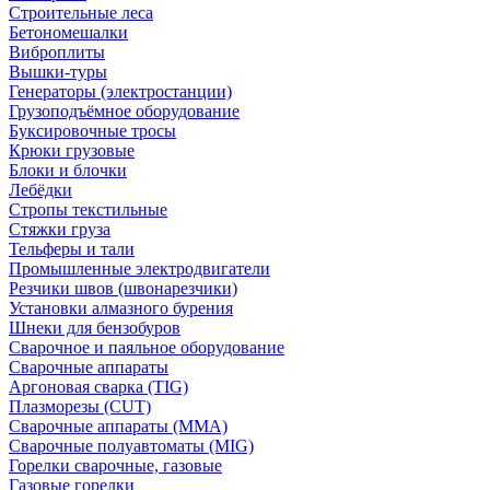
Строительные леса
Бетономешалки
Виброплиты
Вышки-туры
Генераторы (электростанции)
Грузоподъёмное оборудование
Буксировочные тросы
Крюки грузовые
Блоки и блочки
Лебёдки
Стропы текстильные
Стяжки груза
Тельферы и тали
Промышленные электродвигатели
Резчики швов (швонарезчики)
Установки алмазного бурения
Шнеки для бензобуров
Сварочное и паяльное оборудование
Сварочные аппараты
Аргоновая сварка (TIG)
Плазморезы (CUT)
Сварочные аппараты (MMA)
Сварочные полуавтоматы (MIG)
Горелки сварочные, газовые
Газовые горелки