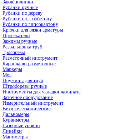
Заклёпочники
Рубанки ручные
Рубанки по дереву
Рубанки по газобетону
Рубанки по гипсокартону
Крючки для вязки арматуры
Просекатели
Зажимы ручные
Развальцовка труб
Тросорезы
Разметочный инструмент
Карандаши разметочные
Маркеры
Мел
Пружины для труб
Штроборезы ручные
Инструменты для укладки ламината
Заточное оборудование
Измерительный инструмент
Вехи телескопические
Дальномеры
Курвиметры
Лазерные уровни
Линейки
Манометры