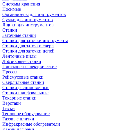
Системы хранения
Носимые
Органайзеры для инструментов
Сумки для инструментов
Ящики для инструментов
Станки
Заточные станки
Станки для заточки инструмента
Станки для заточки сверл
Станки для заточки цепей
Ленточные пилы
Лобзиковые станки
Плиткорезы электрические
Прессы
Рейсмусовые станки
Сверлильные станки
Станки распиловочные
Станки шлифовальные
Токарные станки
Верстаки
Тиски
Тепловое оборудование
Газовые плитки
Инфракрасные обогреватели
Камни для бани