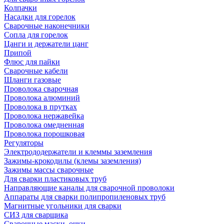
Колпачки
Насадки для горелок
Сварочные наконечники
Сопла для горелок
Цанги и держатели цанг
Припой
Флюс для пайки
Сварочные кабели
Шланги газовые
Проволока сварочная
Проволока алюминий
Проволока в прутках
Проволока нержавейка
Проволока омедненная
Проволока порошковая
Регуляторы
Электрододержатели и клеммы заземления
Зажимы-крокодилы (клемы заземления)
Зажимы массы сварочные
Для сварки пластиковых труб
Направляющие каналы для сварочной проволоки
Аппараты для сварки полипропиленовых труб
Магнитные угольники для сварки
СИЗ для сварщика
Сварочные маски, очки