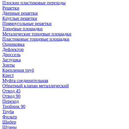
Плоские пластиковые переходы
Решетки
Дверные решетки
Круглые решетки
Прямоугольные решетки
Торцевые площадки
Металические торцевые площадки
Пластиковые торцевые площадки
Оцинковка
Дефлектор
Дроссель
Заглушка
Зонты
Крепления труб
Крест
Муфта соединительная
Обратный клапан металлический
Отвод 45
Отвод 90
Переход
Тройник 90
Труба
Фильтр
Шибер
Штаны