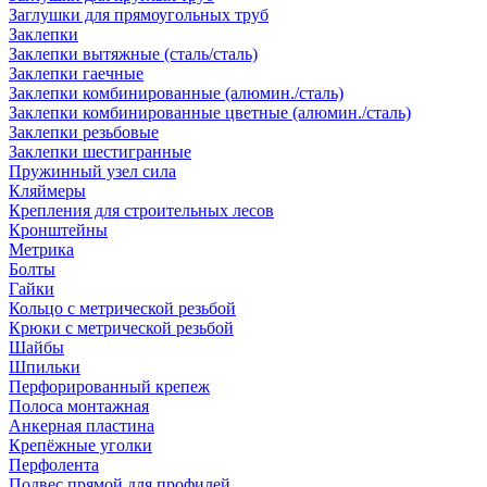
Заглушки для прямоугольных труб
Заклепки
Заклепки вытяжные (сталь/сталь)
Заклепки гаечные
Заклепки комбинированные (алюмин./сталь)
Заклепки комбинированные цветные (алюмин./сталь)
Заклепки резьбовые
Заклепки шестигранные
Пружинный узел сила
Кляймеры
Крепления для строительных лесов
Кронштейны
Метрика
Болты
Гайки
Кольцо с метрической резьбой
Крюки с метрической резьбой
Шайбы
Шпильки
Перфорированный крепеж
Полоса монтажная
Анкерная пластина
Крепёжные уголки
Перфолента
Подвес прямой для профилей