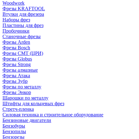
Woodwork
Фрезы KRAFTOOL
Втулки для фрезера
Наборы фрез
Пластины для фрез
Пробочники
Станочные фрезы
Фрезы Arden
Фрезы Bosch
Фрезы CMT (ЦРИ)
Фрезы Globus
Фрезы Strong
Фрезы алмазные
Фрезы Атака
Фрезы Зубр
Фрезы по металлу
Фрезы Энкор
Шарошки по металлу
Штифты для кольцевых фрез
Стретч-пленка
Силовая техника и строительное оборудование
Бензиновые двигатели
Бензобуры
Бензопилы
Бензорезы