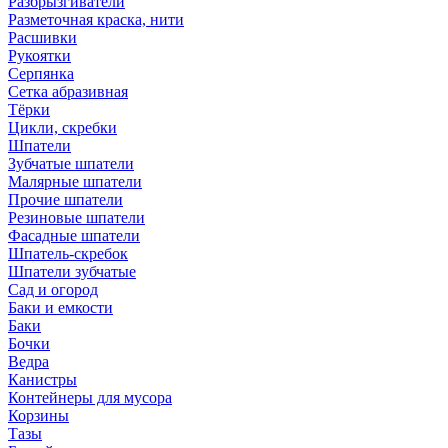
Разбрызгиватели
Разметочная краска, нити
Расшивки
Рукоятки
Серпянка
Сетка абразивная
Тёрки
Цикли, скребки
Шпатели
Зубчатые шпатели
Малярные шпатели
Прочие шпатели
Резиновые шпатели
Фасадные шпатели
Шпатель-скребок
Шпатели зубчатые
Сад и огород
Баки и емкости
Баки
Бочки
Ведра
Канистры
Контейнеры для мусора
Корзины
Тазы