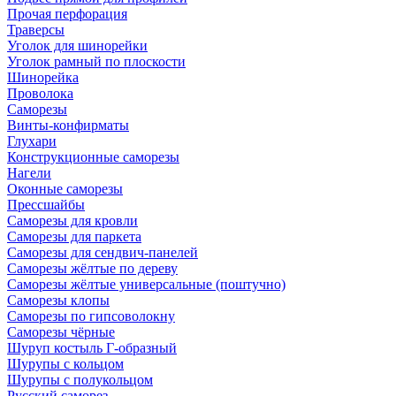
Прочая перфорация
Траверсы
Уголок для шинорейки
Уголок рамный по плоскости
Шинорейка
Проволока
Саморезы
Винты-конфирматы
Глухари
Конструкционные саморезы
Нагели
Оконные саморезы
Прессшайбы
Саморезы для кровли
Саморезы для паркета
Саморезы для сендвич-панелей
Саморезы жёлтые по дереву
Саморезы жёлтые универсальные (поштучно)
Саморезы клопы
Саморезы по гипсоволокну
Саморезы чёрные
Шуруп костыль Г-образный
Шурупы с кольцом
Шурупы с полукольцом
Русский саморез