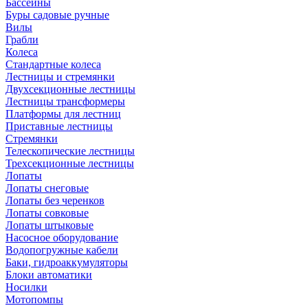
Бассейны
Буры садовые ручные
Вилы
Грабли
Колеса
Стандартные колеса
Лестницы и стремянки
Двухсекционные лестницы
Лестницы трансформеры
Платформы для лестниц
Приставные лестницы
Стремянки
Телескопические лестницы
Трехсекционные лестницы
Лопаты
Лопаты снеговые
Лопаты без черенков
Лопаты совковые
Лопаты штыковые
Насосное оборудование
Водопогружные кабели
Баки, гидроаккумуляторы
Блоки автоматики
Носилки
Мотопомпы