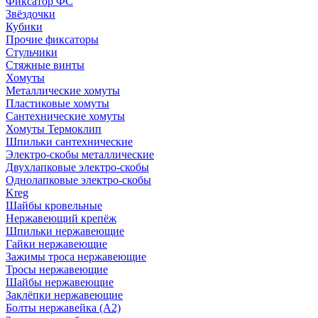
Фиксатор ФС
Звёздочки
Кубики
Прочие фиксаторы
Стульчики
Стяжные винты
Хомуты
Металлические хомуты
Пластиковые хомуты
Сантехнические хомуты
Хомуты Термоклип
Шпильки сантехнические
Электро-скобы металлические
Двухлапковые электро-скобы
Однолапковые электро-скобы
Kreg
Шайбы кровельные
Нержавеющий крепёж
Шпильки нержавеющие
Гайки нержавеющие
Зажимы троса нержавеющие
Тросы нержавеющие
Шайбы нержавеющие
Заклёпки нержавеющие
Болты нержавейка (А2)