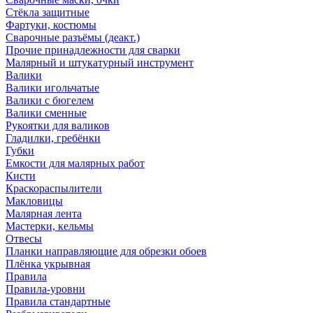
Стёкла защитные
Фартуки, костюмы
Сварочные разъёмы (деакт.)
Прочие принадлежности для сварки
Малярный и штукатурный инструмент
Валики
Валики игольчатые
Валики с бюгелем
Валики сменные
Рукоятки для валиков
Гладилки, гребёнки
Губки
Емкости для малярных работ
Кисти
Краскораспылители
Макловицы
Малярная лента
Мастерки, кельмы
Отвесы
Планки направляющие для обрезки обоев
Плёнка укрывная
Правила
Правила-уровни
Правила стандартные