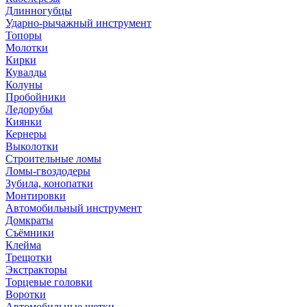
Длинногубцы
Ударно-рычажный инструмент
Топоры
Молотки
Кирки
Кувалды
Колуны
Пробойники
Ледорубы
Киянки
Кернеры
Выколотки
Строительные ломы
Ломы-гвоздодеры
Зубила, конопатки
Монтировки
Автомобильный инструмент
Домкраты
Съёмники
Клейма
Трещотки
Экстракторы
Торцевые головки
Воротки
Автомобильные щетки