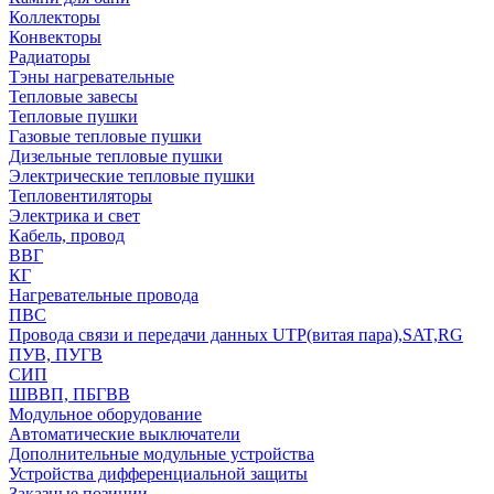
Коллекторы
Конвекторы
Радиаторы
Тэны нагревательные
Тепловые завесы
Тепловые пушки
Газовые тепловые пушки
Дизельные тепловые пушки
Электрические тепловые пушки
Тепловентиляторы
Электрика и свет
Кабель, провод
ВВГ
КГ
Нагревательные провода
ПВС
Провода связи и передачи данных UTP(витая пара),SAT,RG
ПУВ, ПУГВ
СИП
ШВВП, ПБГВВ
Модульное оборудование
Автоматические выключатели
Дополнительные модульные устройства
Устройства дифференциальной защиты
Заказные позиции