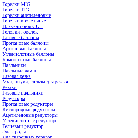
Горелки MIG
Горелки TIG
Горелки ацетиленовые
Горелки кровельные
Плазматроны CUT
Головки горелок
Газовые баллоны
Пропановые баллоны
Аргоновые баллоны
Углекислотные баллоны
Композитные баллоны
Паяльники
Паяльные лампы
Газовая резка
Мундштуки, гильзы для резака
Резаки
Газовые паяльники
Редукторы
Пропановые редукторы
Кислородные редукторы
Ацетиленовые редукторы
Углекислотные редукторы
Гелиевый редуктор
Электроды
Для сварочных горелок