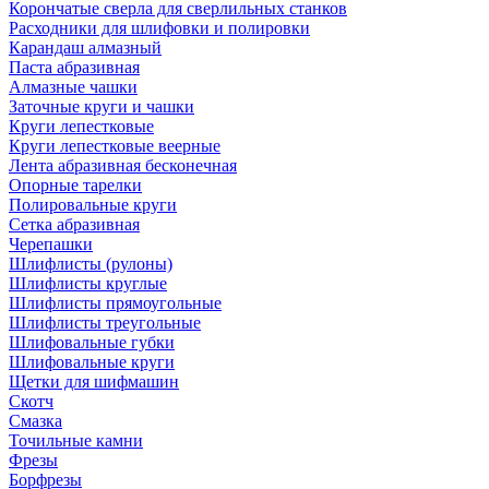
Корончатые сверла для сверлильных станков
Расходники для шлифовки и полировки
Карандаш алмазный
Паста абразивная
Алмазные чашки
Заточные круги и чашки
Круги лепестковые
Круги лепестковые веерные
Лента абразивная бесконечная
Опорные тарелки
Полировальные круги
Сетка абразивная
Черепашки
Шлифлисты (рулоны)
Шлифлисты круглые
Шлифлисты прямоугольные
Шлифлисты треугольные
Шлифовальные губки
Шлифовальные круги
Щетки для шифмашин
Скотч
Смазка
Точильные камни
Фрезы
Борфрезы