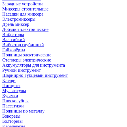
Зарядные устройства
Миксеры строительные
Насадки для миксера
Электромиксеры
Дрель-миксер
Лобзики электрические
Вибраторы
Вал гибкий
Вибратор глубинный
Гайковёрты
Ножницы электрические
Степлеры электрические
Аккумуляторы для инструмента
Ручной инструмент
Шарнирно-губцевый инструмент
Клещи
Пинцеты
Мультитулы
Кусачки
Плоскогубцы
Пассатижи
Ножницы по металлу
Бокорезы
Болторезы
Кабелерезы