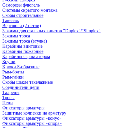
Саморезы флюгель
Системы скрытого монтажа
Скобы строительные
Такелаж
Вертлюги (2 петли)
Зажимы для стальных канатов "Duplex"/"Simplex"
Зажимы троса
Зажимы троса (втулка)
Карабины винтовые
Карабины пожарные
Карабины с фиксатором
Коуши
Крюки S-образные
Рым-болты
Рым-гайки
Скобы шакле такелажные
Соединители цепи
Талрепы
Тросы
Цепи
Фиксаторы арматуры
Защитные колпачки на арматуру
Фиксаторы арматуры «конус»
Фиксаторы арматуры «опора»