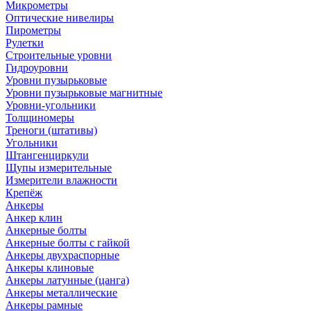
Микрометры
Оптические нивелиры
Пирометры
Рулетки
Строительные уровни
Гидроуровни
Уровни пузырьковые
Уровни пузырьковые магнитные
Уровни-угольники
Толщиномеры
Треноги (штативы)
Угольники
Штангенциркули
Щупы измерительные
Измерители влажности
Крепёж
Анкеры
Анкер клин
Анкерные болты
Анкерные болты с гайкой
Анкеры двухраспорные
Анкеры клиновые
Анкеры латунные (цанга)
Анкеры металлические
Анкеры рамные