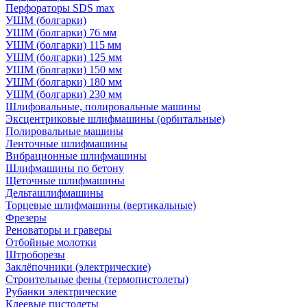
Перфораторы SDS max
УШМ (болгарки)
УШМ (болгарки) 76 мм
УШМ (болгарки) 115 мм
УШМ (болгарки) 125 мм
УШМ (болгарки) 150 мм
УШМ (болгарки) 180 мм
УШМ (болгарки) 230 мм
Шлифовальные, полировальные машины
Эксцентриковые шлифмашины (орбитальные)
Полировальные машины
Ленточные шлифмашины
Вибрационные шлифмашины
Шлифмашины по бетону
Щеточные шлифмашины
Дельташлифмашины
Торцевые шлифмашины (вертикальные)
Фрезеры
Реноваторы и граверы
Отбойные молотки
Штроборезы
Заклёпочники (электрические)
Строительные фены (термопистолеты)
Рубанки электрические
Клеевые пистолеты