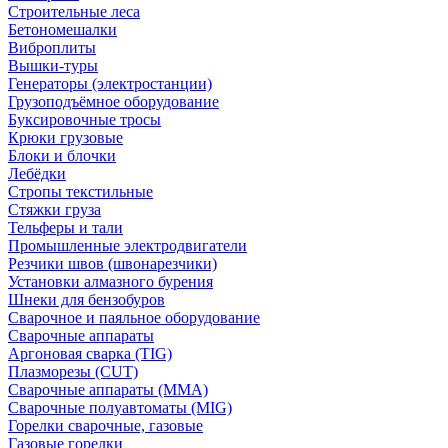
Строительные леса
Бетономешалки
Виброплиты
Вышки-туры
Генераторы (электростанции)
Грузоподъёмное оборудование
Буксировочные тросы
Крюки грузовые
Блоки и блочки
Лебёдки
Стропы текстильные
Стяжки груза
Тельферы и тали
Промышленные электродвигатели
Резчики швов (швонарезчики)
Установки алмазного бурения
Шнеки для бензобуров
Сварочное и паяльное оборудование
Сварочные аппараты
Аргоновая сварка (TIG)
Плазморезы (CUT)
Сварочные аппараты (MMA)
Сварочные полуавтоматы (MIG)
Горелки сварочные, газовые
Газовые горелки