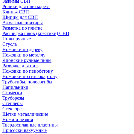
Зажимы СВП
Ролики для плиткореза
Клинья СВП
Щипцы для СВП
Алмазные притиры
Разметка по плитке
Расшифка швов (крестики) СВП
Пилы ручные
Стусла
Ножовки по дереву
Ножовки по металлу
Японские ручные пилы
Разводка для пил
Ножовки по пенобетону
Ножовки по гипсокартону
Трубогибы, полосогибы
Напильники
Стамески
Труборезы
Степлеры
Стеклорезы
Щётки металлические
Ножи и лезвия
Твердосплавные пластины
Присоски вакуумные