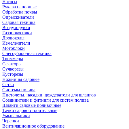
Насосы
Рукава напорные
Обработка почвы
Опрыскиватели
Садовая техника
Воздуходувки
Газонокосилки
Дровоколы
Измельчители
Мотоблоки
Снегоуборочная техника
Триммеры
Секаторы
Сучкорезы
Кусторезы
Ножницы садовые
Сетка
Системы полива
Пистолеты, насадки, дождеватели для шлангов
Соединители и фитинги для систем полива
Шланги садовые поливочные
Тачки садово-строительные
Умывальники
Черенки
Вентиляционное оборудование