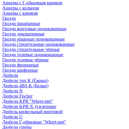
Анкеры с Г-образным крюком
Анкеры с кольцом
Анкеры с крюком
Гвозди
Гвозди барабанные
Гвозди винтовые оцинкованные
Гвозди декоративные
Гвозди ершеные оцинкованные
Гвозди строительные оцинкованные
Гвозди строительные чёрные
Гвозди толевые оцинкованные
Гвозди толевые чёрные
Гвозди финишные
Гвозди шиферные
Дюбели
Дюбели тип К (Ёжики)
Дюбели 4BS-K (Белые)
Дюбели N
Дюбели Fischer
Дюбели KPR "Wkret-met"
Дюбели KPR-Х усиленные
Дюбель кровельный винтовой
Дюбели U
Дюбели Г-образные "Wkret-met"
Дюбели грибы