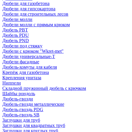
Дюбели для газобетона
Дюбели для гипсокартона
Дюбели для строительных лесов
Дюбели молли
Дюбели молли с прямым крюком
Дюбель PBT
Дюбель PDU
Дюбель PND
Дюбели под стяжку
Дюбели с крюком "Wkret-met"
Дюбели универсальные-Т
Дюбели фасадные
Дюбель-хомуты для кабеля
Крепёж для газобетона
Крепления унитаза
Ниппели
Складной пружинный дюбель с крючком
Шайбы рондоль
Дюбель-гвозди
Дюбель-гвозди металлические
Дюбель-гвоздь PDG
Дюбель-гвоздь SB
Заглушки для труб
Заглушки для квадратных труб
Заглушки для круглых труб