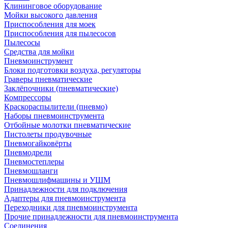
Клининговое оборудование
Мойки высокого давления
Приспособления для моек
Приспособления для пылесосов
Пылесосы
Средства для мойки
Пневмоинструмент
Блоки подготовки воздуха, регуляторы
Граверы пневматические
Заклёпочники (пневматические)
Компрессоры
Краскораспылители (пневмо)
Наборы пневмоинструмента
Отбойные молотки пневматические
Пистолеты продувочные
Пневмогайковёрты
Пневмодрели
Пневмостеплеры
Пневмошланги
Пневмошлифмашины и УШМ
Принадлежности для подключения
Адаптеры для пневмоинструмента
Переходники для пневмоинструмента
Прочие принадлежности для пневмоинструмента
Соединения