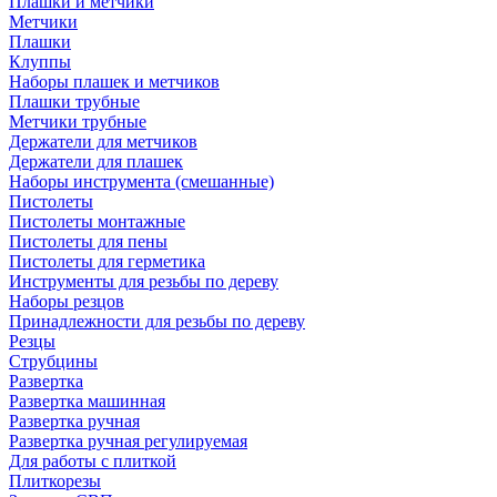
Плашки и метчики
Метчики
Плашки
Клуппы
Наборы плашек и метчиков
Плашки трубные
Метчики трубные
Держатели для метчиков
Держатели для плашек
Наборы инструмента (смешанные)
Пистолеты
Пистолеты монтажные
Пистолеты для пены
Пистолеты для герметика
Инструменты для резьбы по дереву
Наборы резцов
Принадлежности для резьбы по дереву
Резцы
Струбцины
Развертка
Развертка машинная
Развертка ручная
Развертка ручная регулируемая
Для работы с плиткой
Плиткорезы