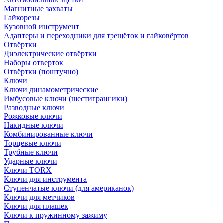
Магнитные захваты
Гайкорезы
Кузовной инструмент
Адаптеры и переходники для трещёток и гайковёртов
Отвёртки
Диэлектрические отвёртки
Наборы отверток
Отвёртки (поштучно)
Ключи
Ключи динамометрические
Имбусовые ключи (шестигранники)
Разводные ключи
Рожковые ключи
Накидные ключи
Комбинированные ключи
Торцевые ключи
Трубные ключи
Ударные ключи
Ключи TORX
Ключи для инструмента
Ступенчатые ключи (для американок)
Ключи для метчиков
Ключи для плашек
Ключи к пружинному зажиму