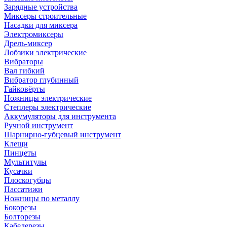
Зарядные устройства
Миксеры строительные
Насадки для миксера
Электромиксеры
Дрель-миксер
Лобзики электрические
Вибраторы
Вал гибкий
Вибратор глубинный
Гайковёрты
Ножницы электрические
Степлеры электрические
Аккумуляторы для инструмента
Ручной инструмент
Шарнирно-губцевый инструмент
Клещи
Пинцеты
Мультитулы
Кусачки
Плоскогубцы
Пассатижи
Ножницы по металлу
Бокорезы
Болторезы
Кабелерезы