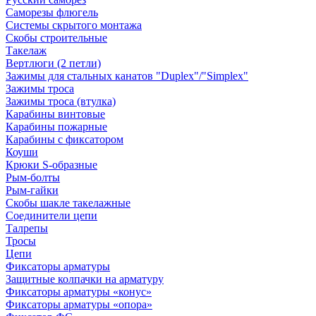
Саморезы флюгель
Системы скрытого монтажа
Скобы строительные
Такелаж
Вертлюги (2 петли)
Зажимы для стальных канатов "Duplex"/"Simplex"
Зажимы троса
Зажимы троса (втулка)
Карабины винтовые
Карабины пожарные
Карабины с фиксатором
Коуши
Крюки S-образные
Рым-болты
Рым-гайки
Скобы шакле такелажные
Соединители цепи
Талрепы
Тросы
Цепи
Фиксаторы арматуры
Защитные колпачки на арматуру
Фиксаторы арматуры «конус»
Фиксаторы арматуры «опора»