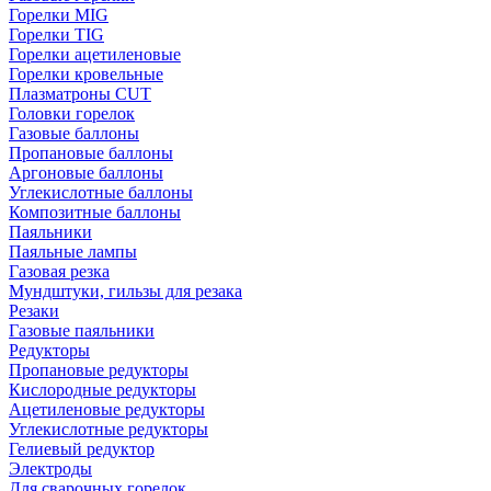
Горелки MIG
Горелки TIG
Горелки ацетиленовые
Горелки кровельные
Плазматроны CUT
Головки горелок
Газовые баллоны
Пропановые баллоны
Аргоновые баллоны
Углекислотные баллоны
Композитные баллоны
Паяльники
Паяльные лампы
Газовая резка
Мундштуки, гильзы для резака
Резаки
Газовые паяльники
Редукторы
Пропановые редукторы
Кислородные редукторы
Ацетиленовые редукторы
Углекислотные редукторы
Гелиевый редуктор
Электроды
Для сварочных горелок