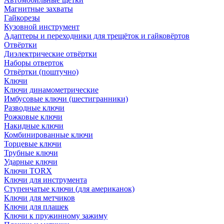
Магнитные захваты
Гайкорезы
Кузовной инструмент
Адаптеры и переходники для трещёток и гайковёртов
Отвёртки
Диэлектрические отвёртки
Наборы отверток
Отвёртки (поштучно)
Ключи
Ключи динамометрические
Имбусовые ключи (шестигранники)
Разводные ключи
Рожковые ключи
Накидные ключи
Комбинированные ключи
Торцевые ключи
Трубные ключи
Ударные ключи
Ключи TORX
Ключи для инструмента
Ступенчатые ключи (для американок)
Ключи для метчиков
Ключи для плашек
Ключи к пружинному зажиму