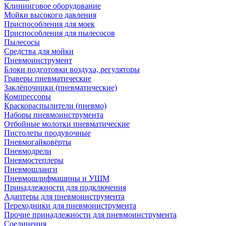
Клининговое оборудование
Мойки высокого давления
Приспособления для моек
Приспособления для пылесосов
Пылесосы
Средства для мойки
Пневмоинструмент
Блоки подготовки воздуха, регуляторы
Граверы пневматические
Заклёпочники (пневматические)
Компрессоры
Краскораспылители (пневмо)
Наборы пневмоинструмента
Отбойные молотки пневматические
Пистолеты продувочные
Пневмогайковёрты
Пневмодрели
Пневмостеплеры
Пневмошланги
Пневмошлифмашины и УШМ
Принадлежности для подключения
Адаптеры для пневмоинструмента
Переходники для пневмоинструмента
Прочие принадлежности для пневмоинструмента
Соединения