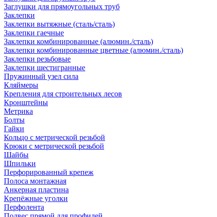
Заглушки для прямоугольных труб
Заклепки
Заклепки вытяжные (сталь/сталь)
Заклепки гаечные
Заклепки комбинированные (алюмин./сталь)
Заклепки комбинированные цветные (алюмин./сталь)
Заклепки резьбовые
Заклепки шестигранные
Пружинный узел сила
Кляймеры
Крепления для строительных лесов
Кронштейны
Метрика
Болты
Гайки
Кольцо с метрической резьбой
Крюки с метрической резьбой
Шайбы
Шпильки
Перфорированный крепеж
Полоса монтажная
Анкерная пластина
Крепёжные уголки
Перфолента
Подвес прямой для профилей