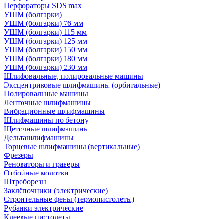
Перфораторы SDS max
УШМ (болгарки)
УШМ (болгарки) 76 мм
УШМ (болгарки) 115 мм
УШМ (болгарки) 125 мм
УШМ (болгарки) 150 мм
УШМ (болгарки) 180 мм
УШМ (болгарки) 230 мм
Шлифовальные, полировальные машины
Эксцентриковые шлифмашины (орбитальные)
Полировальные машины
Ленточные шлифмашины
Вибрационные шлифмашины
Шлифмашины по бетону
Щеточные шлифмашины
Дельташлифмашины
Торцевые шлифмашины (вертикальные)
Фрезеры
Реноваторы и граверы
Отбойные молотки
Штроборезы
Заклёпочники (электрические)
Строительные фены (термопистолеты)
Рубанки электрические
Клеевые пистолеты