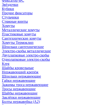
Фиксатор ФС
Звёздочки
Кубики
Прочие фиксаторы
Стульчики
Стяжные винты
Хомуты
Металлические хомуты
Пластиковые хомуты
Сантехнические хомуты
Хомуты Термоклип
Шпильки сантехнические
Электро-скобы металлические
Двухлапковые электро-скобы
Однолапковые электро-скобы
Kreg
Шайбы кровельные
Нержавеющий крепёж
Шпильки нержавеющие
Гайки нержавеющие
Зажимы троса нержавеющие
Тросы нержавеющие
Шайбы нержавеющие
Заклёпки нержавеющие
Болты нержавейка (А2)