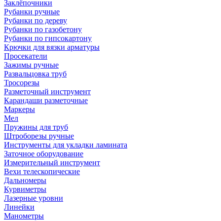
Заклёпочники
Рубанки ручные
Рубанки по дереву
Рубанки по газобетону
Рубанки по гипсокартону
Крючки для вязки арматуры
Просекатели
Зажимы ручные
Развальцовка труб
Тросорезы
Разметочный инструмент
Карандаши разметочные
Маркеры
Мел
Пружины для труб
Штроборезы ручные
Инструменты для укладки ламината
Заточное оборудование
Измерительный инструмент
Вехи телескопические
Дальномеры
Курвиметры
Лазерные уровни
Линейки
Манометры