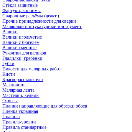
Стёкла защитные
Фартуки, костюмы
Сварочные разъёмы (деакт.)
Прочие принадлежности для сварки
Малярный и штукатурный инструмент
Валики
Валики игольчатые
Валики с бюгелем
Валики сменные
Рукоятки для валиков
Гладилки, гребёнки
Губки
Емкости для малярных работ
Кисти
Краскораспылители
Макловицы
Малярная лента
Мастерки, кельмы
Отвесы
Планки направляющие для обрезки обоев
Плёнка укрывная
Правила
Правила-уровни
Правила стандартные