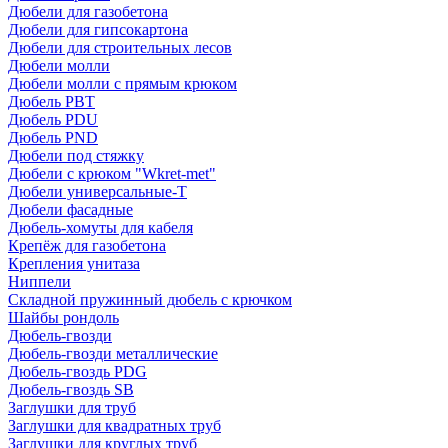
Дюбели для газобетона
Дюбели для гипсокартона
Дюбели для строительных лесов
Дюбели молли
Дюбели молли с прямым крюком
Дюбель PBT
Дюбель PDU
Дюбель PND
Дюбели под стяжку
Дюбели с крюком "Wkret-met"
Дюбели универсальные-Т
Дюбели фасадные
Дюбель-хомуты для кабеля
Крепёж для газобетона
Крепления унитаза
Ниппели
Складной пружинный дюбель с крючком
Шайбы рондоль
Дюбель-гвозди
Дюбель-гвозди металлические
Дюбель-гвоздь PDG
Дюбель-гвоздь SB
Заглушки для труб
Заглушки для квадратных труб
Заглушки для круглых труб