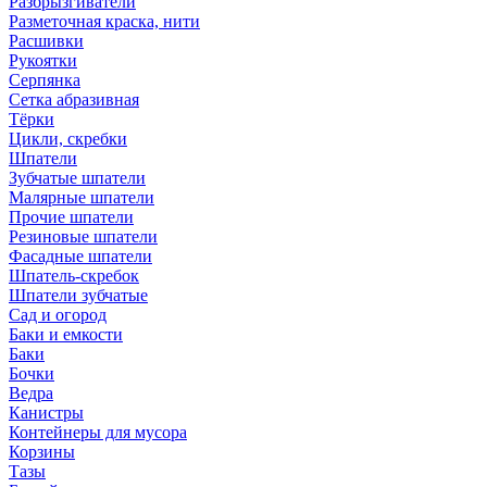
Разбрызгиватели
Разметочная краска, нити
Расшивки
Рукоятки
Серпянка
Сетка абразивная
Тёрки
Цикли, скребки
Шпатели
Зубчатые шпатели
Малярные шпатели
Прочие шпатели
Резиновые шпатели
Фасадные шпатели
Шпатель-скребок
Шпатели зубчатые
Сад и огород
Баки и емкости
Баки
Бочки
Ведра
Канистры
Контейнеры для мусора
Корзины
Тазы