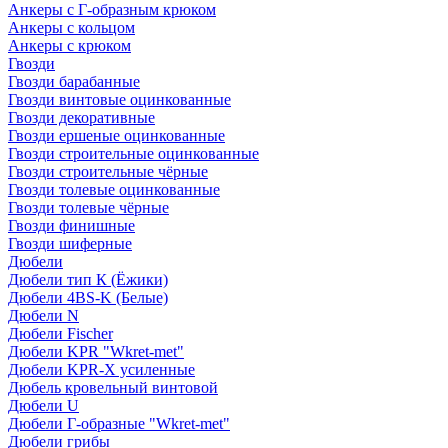
Анкеры с Г-образным крюком
Анкеры с кольцом
Анкеры с крюком
Гвозди
Гвозди барабанные
Гвозди винтовые оцинкованные
Гвозди декоративные
Гвозди ершеные оцинкованные
Гвозди строительные оцинкованные
Гвозди строительные чёрные
Гвозди толевые оцинкованные
Гвозди толевые чёрные
Гвозди финишные
Гвозди шиферные
Дюбели
Дюбели тип К (Ёжики)
Дюбели 4BS-K (Белые)
Дюбели N
Дюбели Fischer
Дюбели KPR "Wkret-met"
Дюбели KPR-Х усиленные
Дюбель кровельный винтовой
Дюбели U
Дюбели Г-образные "Wkret-met"
Дюбели грибы