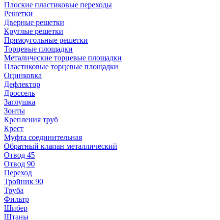
Плоские пластиковые переходы
Решетки
Дверные решетки
Круглые решетки
Прямоугольные решетки
Торцевые площадки
Металические торцевые площадки
Пластиковые торцевые площадки
Оцинковка
Дефлектор
Дроссель
Заглушка
Зонты
Крепления труб
Крест
Муфта соединительная
Обратный клапан металлический
Отвод 45
Отвод 90
Переход
Тройник 90
Труба
Фильтр
Шибер
Штаны