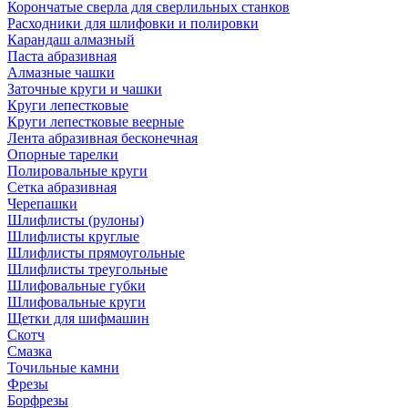
Корончатые сверла для сверлильных станков
Расходники для шлифовки и полировки
Карандаш алмазный
Паста абразивная
Алмазные чашки
Заточные круги и чашки
Круги лепестковые
Круги лепестковые веерные
Лента абразивная бесконечная
Опорные тарелки
Полировальные круги
Сетка абразивная
Черепашки
Шлифлисты (рулоны)
Шлифлисты круглые
Шлифлисты прямоугольные
Шлифлисты треугольные
Шлифовальные губки
Шлифовальные круги
Щетки для шифмашин
Скотч
Смазка
Точильные камни
Фрезы
Борфрезы