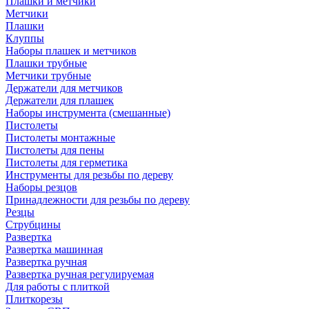
Плашки и метчики
Метчики
Плашки
Клуппы
Наборы плашек и метчиков
Плашки трубные
Метчики трубные
Держатели для метчиков
Держатели для плашек
Наборы инструмента (смешанные)
Пистолеты
Пистолеты монтажные
Пистолеты для пены
Пистолеты для герметика
Инструменты для резьбы по дереву
Наборы резцов
Принадлежности для резьбы по дереву
Резцы
Струбцины
Развертка
Развертка машинная
Развертка ручная
Развертка ручная регулируемая
Для работы с плиткой
Плиткорезы