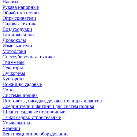
Насосы
Рукава напорные
Обработка почвы
Опрыскиватели
Садовая техника
Воздуходувки
Газонокосилки
Дровоколы
Измельчители
Мотоблоки
Снегоуборочная техника
Триммеры
Секаторы
Сучкорезы
Кусторезы
Ножницы садовые
Сетка
Системы полива
Пистолеты, насадки, дождеватели для шлангов
Соединители и фитинги для систем полива
Шланги садовые поливочные
Тачки садово-строительные
Умывальники
Черенки
Вентиляционное оборудование