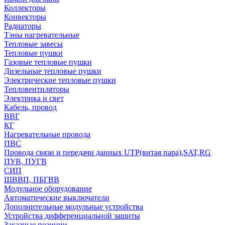
Коллекторы
Конвекторы
Радиаторы
Тэны нагревательные
Тепловые завесы
Тепловые пушки
Газовые тепловые пушки
Дизельные тепловые пушки
Электрические тепловые пушки
Тепловентиляторы
Электрика и свет
Кабель, провод
ВВГ
КГ
Нагревательные провода
ПВС
Провода связи и передачи данных UTP(витая пара),SAT,RG
ПУВ, ПУГВ
СИП
ШВВП, ПБГВВ
Модульное оборудование
Автоматические выключатели
Дополнительные модульные устройства
Устройства дифференциальной защиты
Заказные позиции