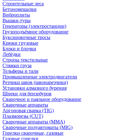
Строительные леса
Бетономешалки
Виброплиты
Вышки-туры
Генераторы (электростанции)
Грузоподъёмное оборудование
Буксировочные тросы
Крюки грузовые
Блоки и блочки
Лебёдки
Стропы текстильные
Стяжки груза
Тельферы и тали
Промышленные электродвигатели
Резчики швов (швонарезчики)
Установки алмазного бурения
Шнеки для бензобуров
Сварочное и паяльное оборудование
Сварочные аппараты
Аргоновая сварка (TIG)
Плазморезы (CUT)
Сварочные аппараты (MMA)
Сварочные полуавтоматы (MIG)
Горелки сварочные, газовые
Газовые горелки