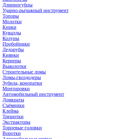
Длинногубцы
Ударно-рычажный инструмент
Топоры
Молотки
Кирки
Кувалды
Колуны
Пробойники
Ледорубы
Киянки
Кернеры
Выколотки
Строительные ломы
Ломы-гвоздодеры
Зубила, конопатки
Монтировки
Автомобильный инструмент
Домкраты
Съёмники
Клейма
Трещотки
Экстракторы
Торцевые головки
Воротки
Автомобильные щетки