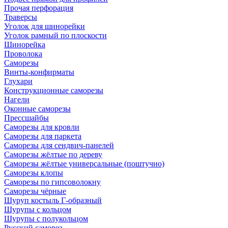
Прочая перфорация
Траверсы
Уголок для шинорейки
Уголок рамный по плоскости
Шинорейка
Проволока
Саморезы
Винты-конфирматы
Глухари
Конструкционные саморезы
Нагели
Оконные саморезы
Прессшайбы
Саморезы для кровли
Саморезы для паркета
Саморезы для сендвич-панелей
Саморезы жёлтые по дереву
Саморезы жёлтые универсальные (поштучно)
Саморезы клопы
Саморезы по гипсоволокну
Саморезы чёрные
Шуруп костыль Г-образный
Шурупы с кольцом
Шурупы с полукольцом
Русский саморез