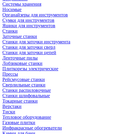
Системы хранения
Носимые
Органайзеры для инструментов
Сумки для инструментов
Ящики для инструментов
Станки
Заточные станки
Станки для заточки инструмента
Станки для заточки сверл
Станки для заточки цепей
Ленточные пилы
Лобзиковые станки
Плиткорезы электрические
Прессы
Рейсмусовые станки
Сверлильные станки
Станки распиловочные
Станки шлифовальные
Токарные станки
Верстаки
Тиски
Тепловое оборудование
Газовые плитки
Инфракрасные обогреватели
Камни для бани