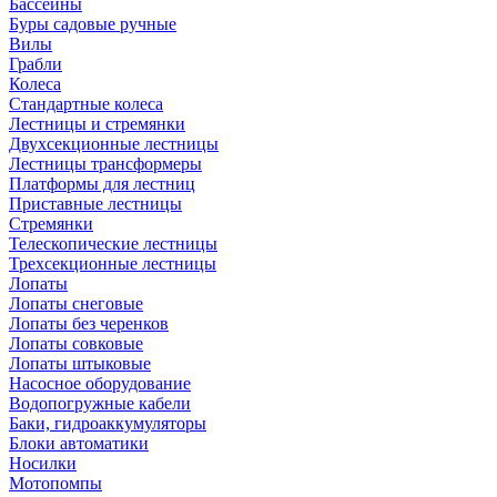
Бассейны
Буры садовые ручные
Вилы
Грабли
Колеса
Стандартные колеса
Лестницы и стремянки
Двухсекционные лестницы
Лестницы трансформеры
Платформы для лестниц
Приставные лестницы
Стремянки
Телескопические лестницы
Трехсекционные лестницы
Лопаты
Лопаты снеговые
Лопаты без черенков
Лопаты совковые
Лопаты штыковые
Насосное оборудование
Водопогружные кабели
Баки, гидроаккумуляторы
Блоки автоматики
Носилки
Мотопомпы