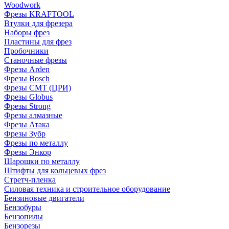
Woodwork
Фрезы KRAFTOOL
Втулки для фрезера
Наборы фрез
Пластины для фрез
Пробочники
Станочные фрезы
Фрезы Arden
Фрезы Bosch
Фрезы CMT (ЦРИ)
Фрезы Globus
Фрезы Strong
Фрезы алмазные
Фрезы Атака
Фрезы Зубр
Фрезы по металлу
Фрезы Энкор
Шарошки по металлу
Штифты для кольцевых фрез
Стретч-пленка
Силовая техника и строительное оборудование
Бензиновые двигатели
Бензобуры
Бензопилы
Бензорезы