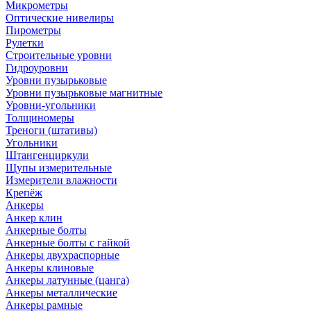
Микрометры
Оптические нивелиры
Пирометры
Рулетки
Строительные уровни
Гидроуровни
Уровни пузырьковые
Уровни пузырьковые магнитные
Уровни-угольники
Толщиномеры
Треноги (штативы)
Угольники
Штангенциркули
Щупы измерительные
Измерители влажности
Крепёж
Анкеры
Анкер клин
Анкерные болты
Анкерные болты с гайкой
Анкеры двухраспорные
Анкеры клиновые
Анкеры латунные (цанга)
Анкеры металлические
Анкеры рамные