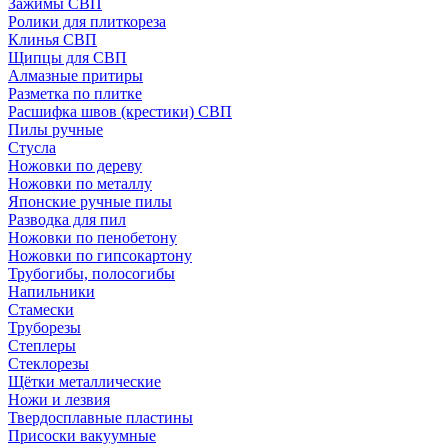
Зажимы СВП
Ролики для плиткореза
Клинья СВП
Щипцы для СВП
Алмазные притиры
Разметка по плитке
Расшифка швов (крестики) СВП
Пилы ручные
Стусла
Ножовки по дереву
Ножовки по металлу
Японские ручные пилы
Разводка для пил
Ножовки по пенобетону
Ножовки по гипсокартону
Трубогибы, полосогибы
Напильники
Стамески
Труборезы
Степлеры
Стеклорезы
Щётки металлические
Ножи и лезвия
Твердосплавные пластины
Присоски вакуумные