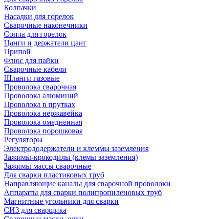
Колпачки
Насадки для горелок
Сварочные наконечники
Сопла для горелок
Цанги и держатели цанг
Припой
Флюс для пайки
Сварочные кабели
Шланги газовые
Проволока сварочная
Проволока алюминий
Проволока в прутках
Проволока нержавейка
Проволока омедненная
Проволока порошковая
Регуляторы
Электрододержатели и клеммы заземления
Зажимы-крокодилы (клемы заземления)
Зажимы массы сварочные
Для сварки пластиковых труб
Направляющие каналы для сварочной проволоки
Аппараты для сварки полипропиленовых труб
Магнитные угольники для сварки
СИЗ для сварщика
Сварочные маски, очки