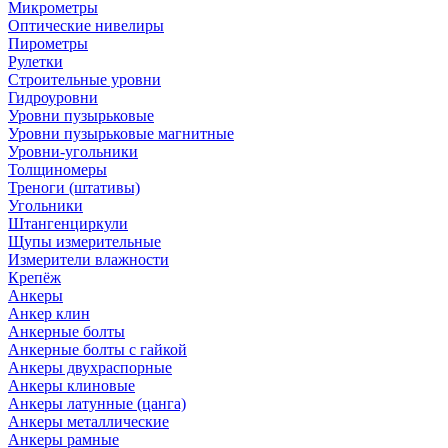
Микрометры
Оптические нивелиры
Пирометры
Рулетки
Строительные уровни
Гидроуровни
Уровни пузырьковые
Уровни пузырьковые магнитные
Уровни-угольники
Толщиномеры
Треноги (штативы)
Угольники
Штангенциркули
Щупы измерительные
Измерители влажности
Крепёж
Анкеры
Анкер клин
Анкерные болты
Анкерные болты с гайкой
Анкеры двухраспорные
Анкеры клиновые
Анкеры латунные (цанга)
Анкеры металлические
Анкеры рамные