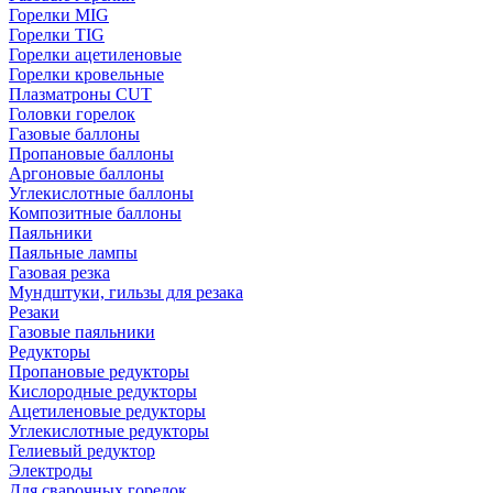
Горелки MIG
Горелки TIG
Горелки ацетиленовые
Горелки кровельные
Плазматроны CUT
Головки горелок
Газовые баллоны
Пропановые баллоны
Аргоновые баллоны
Углекислотные баллоны
Композитные баллоны
Паяльники
Паяльные лампы
Газовая резка
Мундштуки, гильзы для резака
Резаки
Газовые паяльники
Редукторы
Пропановые редукторы
Кислородные редукторы
Ацетиленовые редукторы
Углекислотные редукторы
Гелиевый редуктор
Электроды
Для сварочных горелок