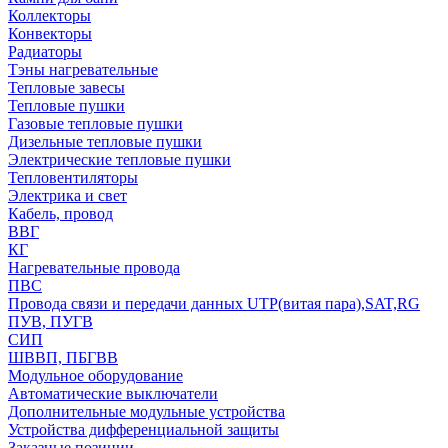
Коллекторы
Конвекторы
Радиаторы
Тэны нагревательные
Тепловые завесы
Тепловые пушки
Газовые тепловые пушки
Дизельные тепловые пушки
Электрические тепловые пушки
Тепловентиляторы
Электрика и свет
Кабель, провод
ВВГ
КГ
Нагревательные провода
ПВС
Провода связи и передачи данных UTP(витая пара),SAT,RG
ПУВ, ПУГВ
СИП
ШВВП, ПБГВВ
Модульное оборудование
Автоматические выключатели
Дополнительные модульные устройства
Устройства дифференциальной защиты
Заказные позиции