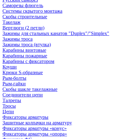
Саморезы флюгель
Системы скрытого монтажа
Скобы строительные
Такелаж
Вертлюги (2 петли)
Зажимы для стальных канатов "Duplex"/"Simplex"
Зажимы троса
Зажимы троса (втулка)
Карабины винтовые
Карабины пожарные
Карабины с фиксатором
Коуши
Крюки S-образные
Рым-болты
Рым-гайки
Скобы шакле такелажные
Соединители цепи
Талрепы
Тросы
Цепи
Фиксаторы арматуры
Защитные колпачки на арматуру
Фиксаторы арматуры «конус»
Фиксаторы арматуры «опора»