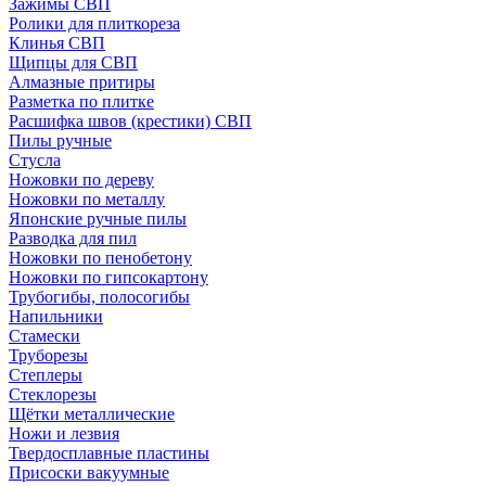
Зажимы СВП
Ролики для плиткореза
Клинья СВП
Щипцы для СВП
Алмазные притиры
Разметка по плитке
Расшифка швов (крестики) СВП
Пилы ручные
Стусла
Ножовки по дереву
Ножовки по металлу
Японские ручные пилы
Разводка для пил
Ножовки по пенобетону
Ножовки по гипсокартону
Трубогибы, полосогибы
Напильники
Стамески
Труборезы
Степлеры
Стеклорезы
Щётки металлические
Ножи и лезвия
Твердосплавные пластины
Присоски вакуумные