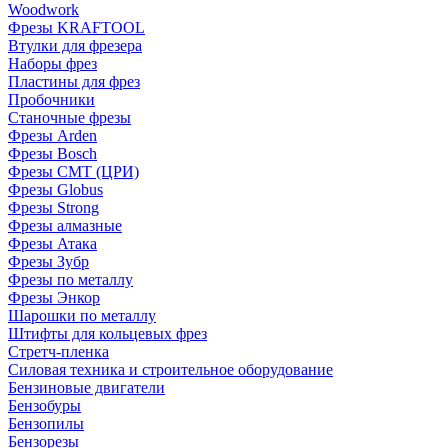
Woodwork
Фрезы KRAFTOOL
Втулки для фрезера
Наборы фрез
Пластины для фрез
Пробочники
Станочные фрезы
Фрезы Arden
Фрезы Bosch
Фрезы CMT (ЦРИ)
Фрезы Globus
Фрезы Strong
Фрезы алмазные
Фрезы Атака
Фрезы Зубр
Фрезы по металлу
Фрезы Энкор
Шарошки по металлу
Штифты для кольцевых фрез
Стретч-пленка
Силовая техника и строительное оборудование
Бензиновые двигатели
Бензобуры
Бензопилы
Бензорезы