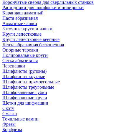
Корончатые сверла для сверлильных станков
Расходники для шлифовки и полировки
Карандаш алмазный
Паста абразивная
Алмазные чашки
Заточные круги и чашки
Круги лепестковые
Круги лепестковые веерные
Лента абразивная бесконечная
Опорные тарелки
Полировальные круги
Сетка абразивная
Черепашки
Шлифлисты (рулоны)
Шлифлисты круглые
Шлифлисты прямоугольные
Шлифлисты треугольные
Шлифовальные губки
Шлифовальные круги
Щетки для шифмашин
Скотч
Смазка
Точильные камни
Фрезы
Борфрезы