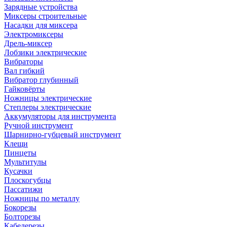
Зарядные устройства
Миксеры строительные
Насадки для миксера
Электромиксеры
Дрель-миксер
Лобзики электрические
Вибраторы
Вал гибкий
Вибратор глубинный
Гайковёрты
Ножницы электрические
Степлеры электрические
Аккумуляторы для инструмента
Ручной инструмент
Шарнирно-губцевый инструмент
Клещи
Пинцеты
Мультитулы
Кусачки
Плоскогубцы
Пассатижи
Ножницы по металлу
Бокорезы
Болторезы
Кабелерезы