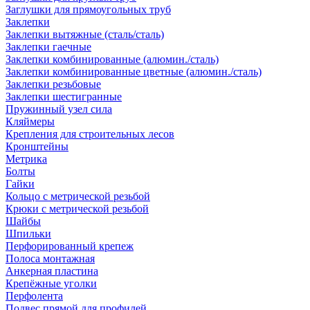
Заглушки для прямоугольных труб
Заклепки
Заклепки вытяжные (сталь/сталь)
Заклепки гаечные
Заклепки комбинированные (алюмин./сталь)
Заклепки комбинированные цветные (алюмин./сталь)
Заклепки резьбовые
Заклепки шестигранные
Пружинный узел сила
Кляймеры
Крепления для строительных лесов
Кронштейны
Метрика
Болты
Гайки
Кольцо с метрической резьбой
Крюки с метрической резьбой
Шайбы
Шпильки
Перфорированный крепеж
Полоса монтажная
Анкерная пластина
Крепёжные уголки
Перфолента
Подвес прямой для профилей