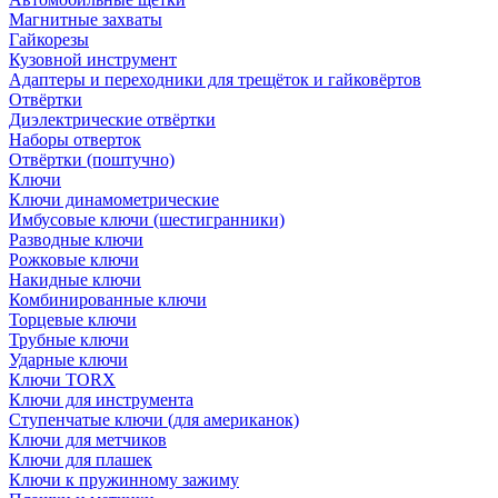
Магнитные захваты
Гайкорезы
Кузовной инструмент
Адаптеры и переходники для трещёток и гайковёртов
Отвёртки
Диэлектрические отвёртки
Наборы отверток
Отвёртки (поштучно)
Ключи
Ключи динамометрические
Имбусовые ключи (шестигранники)
Разводные ключи
Рожковые ключи
Накидные ключи
Комбинированные ключи
Торцевые ключи
Трубные ключи
Ударные ключи
Ключи TORX
Ключи для инструмента
Ступенчатые ключи (для американок)
Ключи для метчиков
Ключи для плашек
Ключи к пружинному зажиму