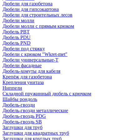
Дюбели для газобетона
Дюбели для гипсокартона
Дюбели для строительных лесов
Дюбели молли
Дюбели молли с прямым крюком
Дюбель PBT
Дюбель PDU
Дюбель PND
Дюбели под стяжку
Дюбели с крюком "Wkret-met"
Дюбели универсальные-Т
Дюбели фасадные
Дюбель-хомуты для кабеля
Крепёж для газобетона
Крепления унитаза
Ниппели
Складной пружинный дюбель с крючком
Шайбы рондоль
Дюбель-гвозди
Дюбель-гвозди металлические
Дюбель-гвоздь PDG
Дюбель-гвоздь SB
Заглушки для труб
Заглушки для квадратных труб
Заглушки для круглых труб