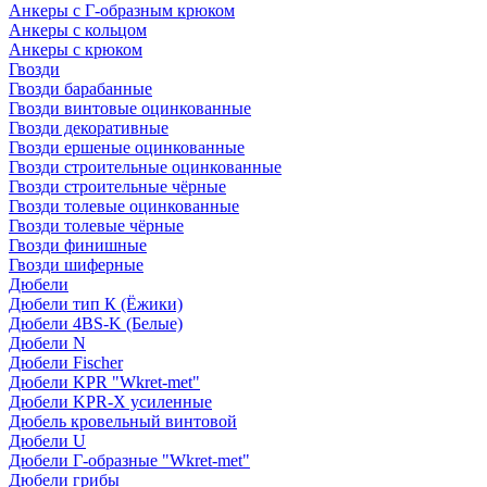
Анкеры с Г-образным крюком
Анкеры с кольцом
Анкеры с крюком
Гвозди
Гвозди барабанные
Гвозди винтовые оцинкованные
Гвозди декоративные
Гвозди ершеные оцинкованные
Гвозди строительные оцинкованные
Гвозди строительные чёрные
Гвозди толевые оцинкованные
Гвозди толевые чёрные
Гвозди финишные
Гвозди шиферные
Дюбели
Дюбели тип К (Ёжики)
Дюбели 4BS-K (Белые)
Дюбели N
Дюбели Fischer
Дюбели KPR "Wkret-met"
Дюбели KPR-Х усиленные
Дюбель кровельный винтовой
Дюбели U
Дюбели Г-образные "Wkret-met"
Дюбели грибы