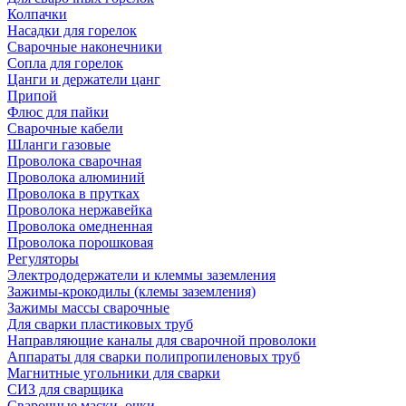
Колпачки
Насадки для горелок
Сварочные наконечники
Сопла для горелок
Цанги и держатели цанг
Припой
Флюс для пайки
Сварочные кабели
Шланги газовые
Проволока сварочная
Проволока алюминий
Проволока в прутках
Проволока нержавейка
Проволока омедненная
Проволока порошковая
Регуляторы
Электрододержатели и клеммы заземления
Зажимы-крокодилы (клемы заземления)
Зажимы массы сварочные
Для сварки пластиковых труб
Направляющие каналы для сварочной проволоки
Аппараты для сварки полипропиленовых труб
Магнитные угольники для сварки
СИЗ для сварщика
Сварочные маски, очки