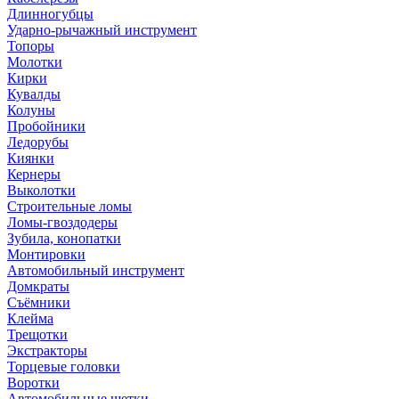
Длинногубцы
Ударно-рычажный инструмент
Топоры
Молотки
Кирки
Кувалды
Колуны
Пробойники
Ледорубы
Киянки
Кернеры
Выколотки
Строительные ломы
Ломы-гвоздодеры
Зубила, конопатки
Монтировки
Автомобильный инструмент
Домкраты
Съёмники
Клейма
Трещотки
Экстракторы
Торцевые головки
Воротки
Автомобильные щетки