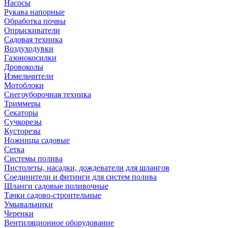
Насосы
Рукава напорные
Обработка почвы
Опрыскиватели
Садовая техника
Воздуходувки
Газонокосилки
Дровоколы
Измельчители
Мотоблоки
Снегоуборочная техника
Триммеры
Секаторы
Сучкорезы
Кусторезы
Ножницы садовые
Сетка
Системы полива
Пистолеты, насадки, дождеватели для шлангов
Соединители и фитинги для систем полива
Шланги садовые поливочные
Тачки садово-строительные
Умывальники
Черенки
Вентиляционное оборудование