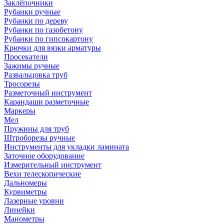
Заклёпочники
Рубанки ручные
Рубанки по дереву
Рубанки по газобетону
Рубанки по гипсокартону
Крючки для вязки арматуры
Просекатели
Зажимы ручные
Развальцовка труб
Тросорезы
Разметочный инструмент
Карандаши разметочные
Маркеры
Мел
Пружины для труб
Штроборезы ручные
Инструменты для укладки ламината
Заточное оборудование
Измерительный инструмент
Вехи телескопические
Дальномеры
Курвиметры
Лазерные уровни
Линейки
Манометры