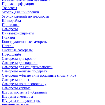
Прочая перфорация
Траверсы
Уголок для шинорейки
Уголок рамный по плоскости
Шинорейка
Проволока
Саморезы
Винты-конфирматы
Глухари
Конструкционные саморезы
Нагели
Оконные саморезы
Прессшайбы
Саморезы для кровли
Саморезы для паркета
Саморезы для сендвич-панелей
Саморезы жёлтые по дереву
Саморезы жёлтые универсальные (поштучно)
Саморезы клопы
Саморезы по гипсоволокну
Саморезы чёрные
Шуруп костыль Г-образный
Шурупы с кольцом
Шурупы с полукольцом
Русский саморез