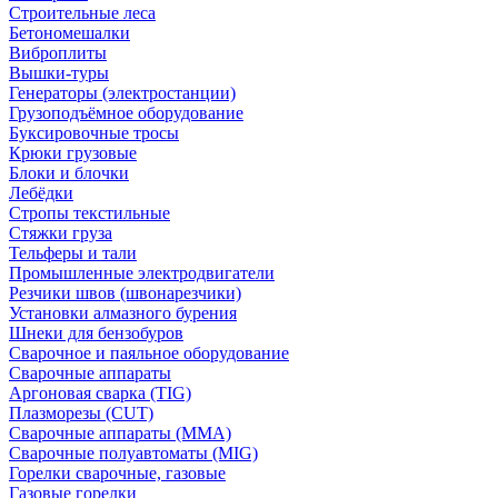
Строительные леса
Бетономешалки
Виброплиты
Вышки-туры
Генераторы (электростанции)
Грузоподъёмное оборудование
Буксировочные тросы
Крюки грузовые
Блоки и блочки
Лебёдки
Стропы текстильные
Стяжки груза
Тельферы и тали
Промышленные электродвигатели
Резчики швов (швонарезчики)
Установки алмазного бурения
Шнеки для бензобуров
Сварочное и паяльное оборудование
Сварочные аппараты
Аргоновая сварка (TIG)
Плазморезы (CUT)
Сварочные аппараты (MMA)
Сварочные полуавтоматы (MIG)
Горелки сварочные, газовые
Газовые горелки