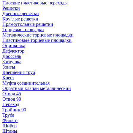
Плоские пластиковые переходы
Решетки
Дверные решетки
Круглые решетки
Прямоугольные решетки
Торцевые площадки
Металические торцевые площадки
Пластиковые торцевые площадки
Оцинковка
Дефлектор
Дроссель
Заглушка
Зонты
Крепления труб
Крест
Муфта соединительная
Обратный клапан металлический
Отвод 45
Отвод 90
Переход
Тройник 90
Труба
Фильтр
Шибер
Штаны