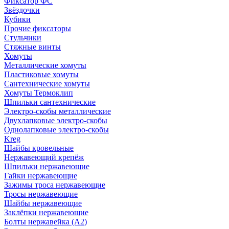
Фиксатор ФС
Звёздочки
Кубики
Прочие фиксаторы
Стульчики
Стяжные винты
Хомуты
Металлические хомуты
Пластиковые хомуты
Сантехнические хомуты
Хомуты Термоклип
Шпильки сантехнические
Электро-скобы металлические
Двухлапковые электро-скобы
Однолапковые электро-скобы
Kreg
Шайбы кровельные
Нержавеющий крепёж
Шпильки нержавеющие
Гайки нержавеющие
Зажимы троса нержавеющие
Тросы нержавеющие
Шайбы нержавеющие
Заклёпки нержавеющие
Болты нержавейка (А2)