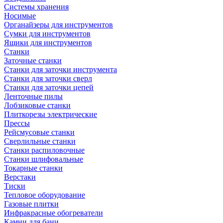
Системы хранения
Носимые
Органайзеры для инструментов
Сумки для инструментов
Ящики для инструментов
Станки
Заточные станки
Станки для заточки инструмента
Станки для заточки сверл
Станки для заточки цепей
Ленточные пилы
Лобзиковые станки
Плиткорезы электрические
Прессы
Рейсмусовые станки
Сверлильные станки
Станки распиловочные
Станки шлифовальные
Токарные станки
Верстаки
Тиски
Тепловое оборудование
Газовые плитки
Инфракрасные обогреватели
Камни для бани