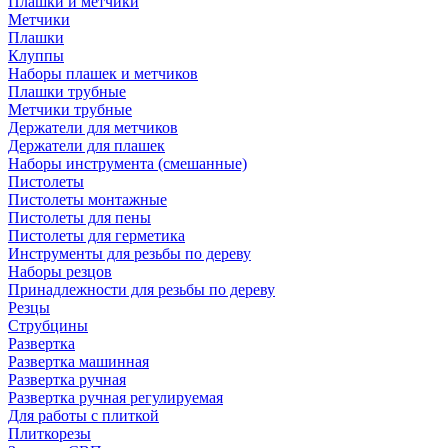
Плашки и метчики
Метчики
Плашки
Клуппы
Наборы плашек и метчиков
Плашки трубные
Метчики трубные
Держатели для метчиков
Держатели для плашек
Наборы инструмента (смешанные)
Пистолеты
Пистолеты монтажные
Пистолеты для пены
Пистолеты для герметика
Инструменты для резьбы по дереву
Наборы резцов
Принадлежности для резьбы по дереву
Резцы
Струбцины
Развертка
Развертка машинная
Развертка ручная
Развертка ручная регулируемая
Для работы с плиткой
Плиткорезы