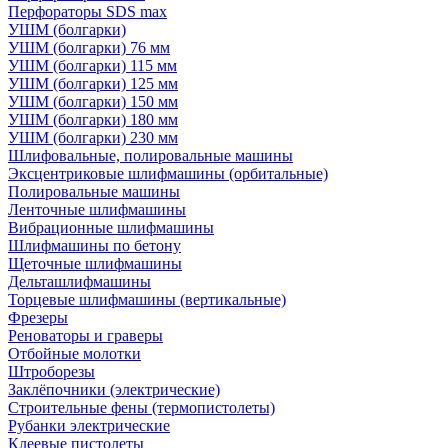
Перфораторы SDS max
УШМ (болгарки)
УШМ (болгарки) 76 мм
УШМ (болгарки) 115 мм
УШМ (болгарки) 125 мм
УШМ (болгарки) 150 мм
УШМ (болгарки) 180 мм
УШМ (болгарки) 230 мм
Шлифовальные, полировальные машины
Эксцентриковые шлифмашины (орбитальные)
Полировальные машины
Ленточные шлифмашины
Вибрационные шлифмашины
Шлифмашины по бетону
Щеточные шлифмашины
Дельташлифмашины
Торцевые шлифмашины (вертикальные)
Фрезеры
Реноваторы и граверы
Отбойные молотки
Штроборезы
Заклёпочники (электрические)
Строительные фены (термопистолеты)
Рубанки электрические
Клеевые пистолеты