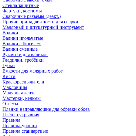
Стёкла защитные
Фартуки, костюмы
Сварочные разъёмы (деакт.)
Прочие принадлежности для сварки
Малярный и штукатурный инструмент
Валики
Валики игольчатые
Валики с бюгелем
Валики сменные
Рукоятки для валиков
Гладилки, гребёнки
Губки
Емкости для малярных работ
Кисти
Краскораспылители
Макловицы
Малярная лента
Мастерки, кельмы
Отвесы
Планки направляющие для обрезки обоев
Плёнка укрывная
Правила
Правила-уровни
Правила стандартные