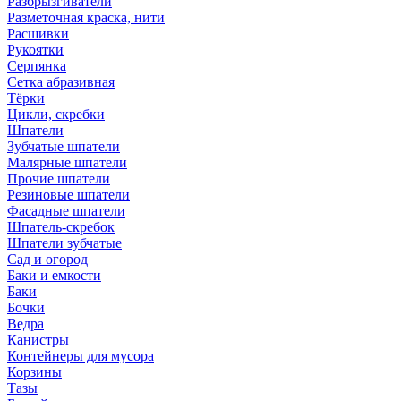
Разбрызгиватели
Разметочная краска, нити
Расшивки
Рукоятки
Серпянка
Сетка абразивная
Тёрки
Цикли, скребки
Шпатели
Зубчатые шпатели
Малярные шпатели
Прочие шпатели
Резиновые шпатели
Фасадные шпатели
Шпатель-скребок
Шпатели зубчатые
Сад и огород
Баки и емкости
Баки
Бочки
Ведра
Канистры
Контейнеры для мусора
Корзины
Тазы