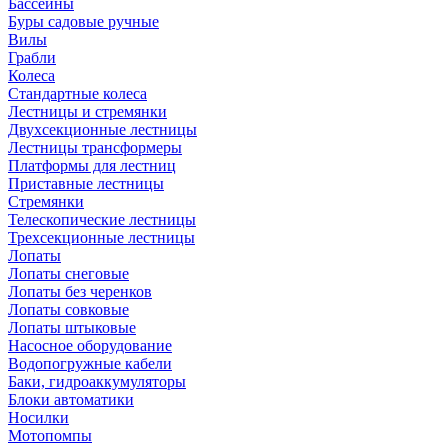
Бассейны
Буры садовые ручные
Вилы
Грабли
Колеса
Стандартные колеса
Лестницы и стремянки
Двухсекционные лестницы
Лестницы трансформеры
Платформы для лестниц
Приставные лестницы
Стремянки
Телескопические лестницы
Трехсекционные лестницы
Лопаты
Лопаты снеговые
Лопаты без черенков
Лопаты совковые
Лопаты штыковые
Насосное оборудование
Водопогружные кабели
Баки, гидроаккумуляторы
Блоки автоматики
Носилки
Мотопомпы