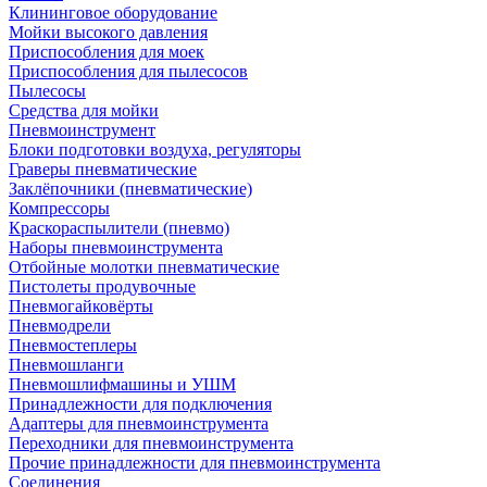
Клининговое оборудование
Мойки высокого давления
Приспособления для моек
Приспособления для пылесосов
Пылесосы
Средства для мойки
Пневмоинструмент
Блоки подготовки воздуха, регуляторы
Граверы пневматические
Заклёпочники (пневматические)
Компрессоры
Краскораспылители (пневмо)
Наборы пневмоинструмента
Отбойные молотки пневматические
Пистолеты продувочные
Пневмогайковёрты
Пневмодрели
Пневмостеплеры
Пневмошланги
Пневмошлифмашины и УШМ
Принадлежности для подключения
Адаптеры для пневмоинструмента
Переходники для пневмоинструмента
Прочие принадлежности для пневмоинструмента
Соединения