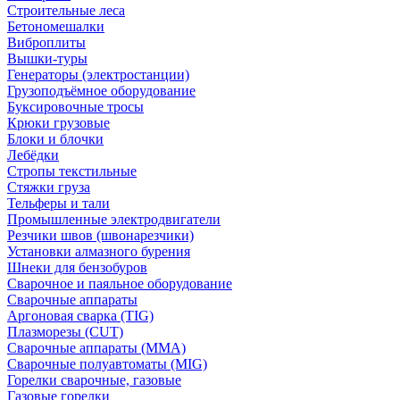
Строительные леса
Бетономешалки
Виброплиты
Вышки-туры
Генераторы (электростанции)
Грузоподъёмное оборудование
Буксировочные тросы
Крюки грузовые
Блоки и блочки
Лебёдки
Стропы текстильные
Стяжки груза
Тельферы и тали
Промышленные электродвигатели
Резчики швов (швонарезчики)
Установки алмазного бурения
Шнеки для бензобуров
Сварочное и паяльное оборудование
Сварочные аппараты
Аргоновая сварка (TIG)
Плазморезы (CUT)
Сварочные аппараты (MMA)
Сварочные полуавтоматы (MIG)
Горелки сварочные, газовые
Газовые горелки