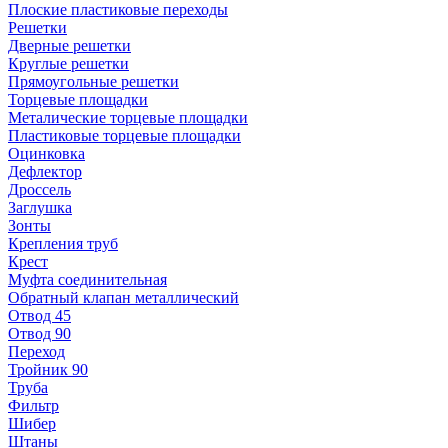
Плоские пластиковые переходы
Решетки
Дверные решетки
Круглые решетки
Прямоугольные решетки
Торцевые площадки
Металические торцевые площадки
Пластиковые торцевые площадки
Оцинковка
Дефлектор
Дроссель
Заглушка
Зонты
Крепления труб
Крест
Муфта соединительная
Обратный клапан металлический
Отвод 45
Отвод 90
Переход
Тройник 90
Труба
Фильтр
Шибер
Штаны