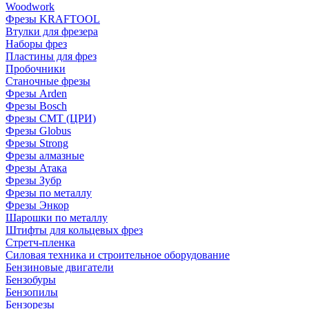
Woodwork
Фрезы KRAFTOOL
Втулки для фрезера
Наборы фрез
Пластины для фрез
Пробочники
Станочные фрезы
Фрезы Arden
Фрезы Bosch
Фрезы CMT (ЦРИ)
Фрезы Globus
Фрезы Strong
Фрезы алмазные
Фрезы Атака
Фрезы Зубр
Фрезы по металлу
Фрезы Энкор
Шарошки по металлу
Штифты для кольцевых фрез
Стретч-пленка
Силовая техника и строительное оборудование
Бензиновые двигатели
Бензобуры
Бензопилы
Бензорезы