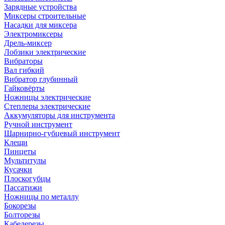
Зарядные устройства
Миксеры строительные
Насадки для миксера
Электромиксеры
Дрель-миксер
Лобзики электрические
Вибраторы
Вал гибкий
Вибратор глубинный
Гайковёрты
Ножницы электрические
Степлеры электрические
Аккумуляторы для инструмента
Ручной инструмент
Шарнирно-губцевый инструмент
Клещи
Пинцеты
Мультитулы
Кусачки
Плоскогубцы
Пассатижи
Ножницы по металлу
Бокорезы
Болторезы
Кабелерезы