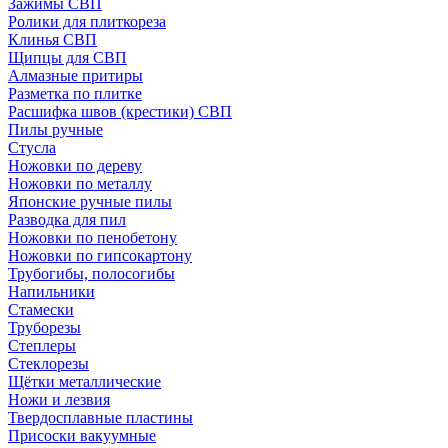
Зажимы СВП
Ролики для плиткореза
Клинья СВП
Щипцы для СВП
Алмазные притиры
Разметка по плитке
Расшифка швов (крестики) СВП
Пилы ручные
Стусла
Ножовки по дереву
Ножовки по металлу
Японские ручные пилы
Разводка для пил
Ножовки по пенобетону
Ножовки по гипсокартону
Трубогибы, полосогибы
Напильники
Стамески
Труборезы
Степлеры
Стеклорезы
Щётки металлические
Ножи и лезвия
Твердосплавные пластины
Присоски вакуумные