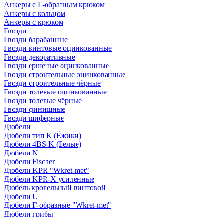
Анкеры с Г-образным крюком
Анкеры с кольцом
Анкеры с крюком
Гвозди
Гвозди барабанные
Гвозди винтовые оцинкованные
Гвозди декоративные
Гвозди ершеные оцинкованные
Гвозди строительные оцинкованные
Гвозди строительные чёрные
Гвозди толевые оцинкованные
Гвозди толевые чёрные
Гвозди финишные
Гвозди шиферные
Дюбели
Дюбели тип К (Ёжики)
Дюбели 4BS-K (Белые)
Дюбели N
Дюбели Fischer
Дюбели KPR "Wkret-met"
Дюбели KPR-Х усиленные
Дюбель кровельный винтовой
Дюбели U
Дюбели Г-образные "Wkret-met"
Дюбели грибы