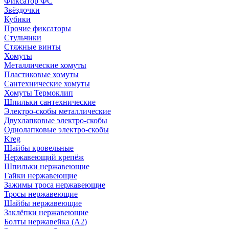
Фиксатор ФС
Звёздочки
Кубики
Прочие фиксаторы
Стульчики
Стяжные винты
Хомуты
Металлические хомуты
Пластиковые хомуты
Сантехнические хомуты
Хомуты Термоклип
Шпильки сантехнические
Электро-скобы металлические
Двухлапковые электро-скобы
Однолапковые электро-скобы
Kreg
Шайбы кровельные
Нержавеющий крепёж
Шпильки нержавеющие
Гайки нержавеющие
Зажимы троса нержавеющие
Тросы нержавеющие
Шайбы нержавеющие
Заклёпки нержавеющие
Болты нержавейка (А2)