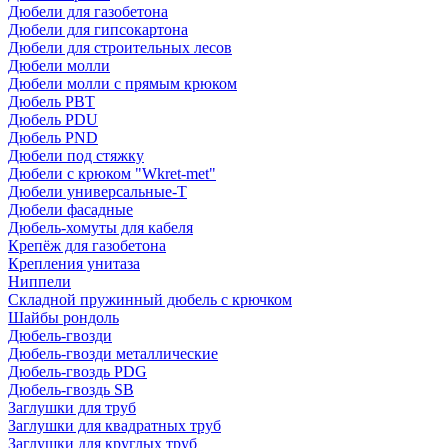
Дюбели для газобетона
Дюбели для гипсокартона
Дюбели для строительных лесов
Дюбели молли
Дюбели молли с прямым крюком
Дюбель PBT
Дюбель PDU
Дюбель PND
Дюбели под стяжку
Дюбели с крюком "Wkret-met"
Дюбели универсальные-Т
Дюбели фасадные
Дюбель-хомуты для кабеля
Крепёж для газобетона
Крепления унитаза
Ниппели
Складной пружинный дюбель с крючком
Шайбы рондоль
Дюбель-гвозди
Дюбель-гвозди металлические
Дюбель-гвоздь PDG
Дюбель-гвоздь SB
Заглушки для труб
Заглушки для квадратных труб
Заглушки для круглых труб