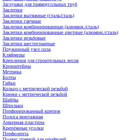
Заглушки для прямоугольных труб
Заклепки
Заклепки вытяжные (сталь/сталь)
Заклепки гаечные
Заклепки комбинированные (алюмин./сталь)
Заклепки комбинированные цветные (алюмин./сталь)
Заклепки резьбовые
Заклепки шестигранные
Пружинный узел сила
Кляймеры
Крепления для строительных лесов
Кронштейны
Метрика
Болты
Гайки
Кольцо с метрической резьбой
Крюки с метрической резьбой
Шайбы
Шпильки
Перфорированный крепеж
Полоса монтажная
Анкерная пластина
Крепёжные уголки
Перфолента
Подвес прямой для профилей