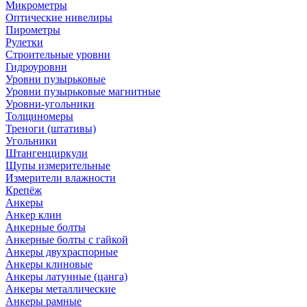
Микрометры
Оптические нивелиры
Пирометры
Рулетки
Строительные уровни
Гидроуровни
Уровни пузырьковые
Уровни пузырьковые магнитные
Уровни-угольники
Толщиномеры
Треноги (штативы)
Угольники
Штангенциркули
Щупы измерительные
Измерители влажности
Крепёж
Анкеры
Анкер клин
Анкерные болты
Анкерные болты с гайкой
Анкеры двухраспорные
Анкеры клиновые
Анкеры латунные (цанга)
Анкеры металлические
Анкеры рамные