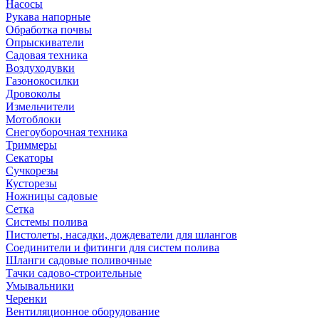
Насосы
Рукава напорные
Обработка почвы
Опрыскиватели
Садовая техника
Воздуходувки
Газонокосилки
Дровоколы
Измельчители
Мотоблоки
Снегоуборочная техника
Триммеры
Секаторы
Сучкорезы
Кусторезы
Ножницы садовые
Сетка
Системы полива
Пистолеты, насадки, дождеватели для шлангов
Соединители и фитинги для систем полива
Шланги садовые поливочные
Тачки садово-строительные
Умывальники
Черенки
Вентиляционное оборудование