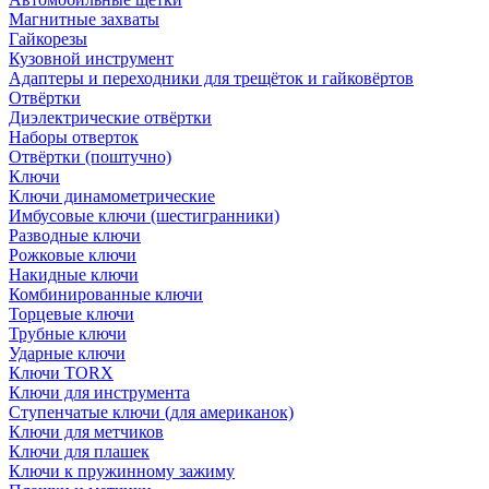
Магнитные захваты
Гайкорезы
Кузовной инструмент
Адаптеры и переходники для трещёток и гайковёртов
Отвёртки
Диэлектрические отвёртки
Наборы отверток
Отвёртки (поштучно)
Ключи
Ключи динамометрические
Имбусовые ключи (шестигранники)
Разводные ключи
Рожковые ключи
Накидные ключи
Комбинированные ключи
Торцевые ключи
Трубные ключи
Ударные ключи
Ключи TORX
Ключи для инструмента
Ступенчатые ключи (для американок)
Ключи для метчиков
Ключи для плашек
Ключи к пружинному зажиму