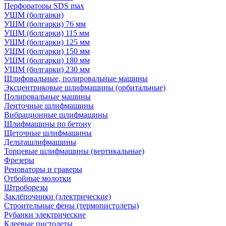
Перфораторы SDS max
УШМ (болгарки)
УШМ (болгарки) 76 мм
УШМ (болгарки) 115 мм
УШМ (болгарки) 125 мм
УШМ (болгарки) 150 мм
УШМ (болгарки) 180 мм
УШМ (болгарки) 230 мм
Шлифовальные, полировальные машины
Эксцентриковые шлифмашины (орбитальные)
Полировальные машины
Ленточные шлифмашины
Вибрационные шлифмашины
Шлифмашины по бетону
Щеточные шлифмашины
Дельташлифмашины
Торцевые шлифмашины (вертикальные)
Фрезеры
Реноваторы и граверы
Отбойные молотки
Штроборезы
Заклёпочники (электрические)
Строительные фены (термопистолеты)
Рубанки электрические
Клеевые пистолеты