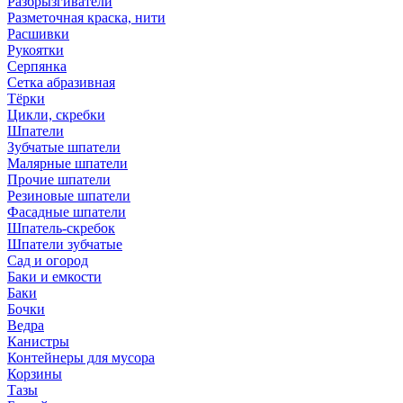
Разбрызгиватели
Разметочная краска, нити
Расшивки
Рукоятки
Серпянка
Сетка абразивная
Тёрки
Цикли, скребки
Шпатели
Зубчатые шпатели
Малярные шпатели
Прочие шпатели
Резиновые шпатели
Фасадные шпатели
Шпатель-скребок
Шпатели зубчатые
Сад и огород
Баки и емкости
Баки
Бочки
Ведра
Канистры
Контейнеры для мусора
Корзины
Тазы