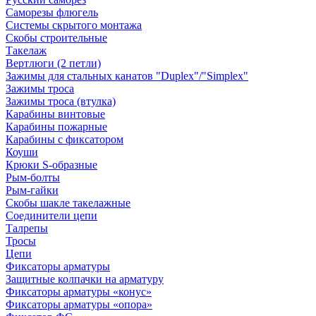
Саморезы флюгель
Системы скрытого монтажа
Скобы строительные
Такелаж
Вертлюги (2 петли)
Зажимы для стальных канатов "Duplex"/"Simplex"
Зажимы троса
Зажимы троса (втулка)
Карабины винтовые
Карабины пожарные
Карабины с фиксатором
Коуши
Крюки S-образные
Рым-болты
Рым-гайки
Скобы шакле такелажные
Соединители цепи
Талрепы
Тросы
Цепи
Фиксаторы арматуры
Защитные колпачки на арматуру
Фиксаторы арматуры «конус»
Фиксаторы арматуры «опора»