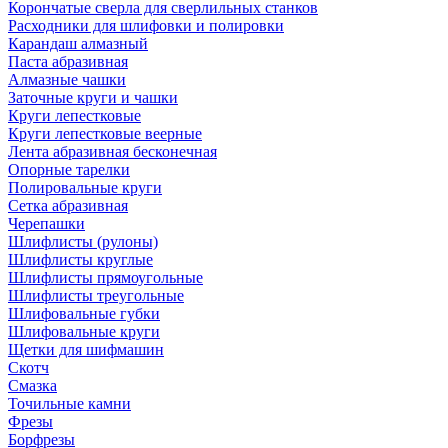
Корончатые сверла для сверлильных станков
Расходники для шлифовки и полировки
Карандаш алмазный
Паста абразивная
Алмазные чашки
Заточные круги и чашки
Круги лепестковые
Круги лепестковые веерные
Лента абразивная бесконечная
Опорные тарелки
Полировальные круги
Сетка абразивная
Черепашки
Шлифлисты (рулоны)
Шлифлисты круглые
Шлифлисты прямоугольные
Шлифлисты треугольные
Шлифовальные губки
Шлифовальные круги
Щетки для шифмашин
Скотч
Смазка
Точильные камни
Фрезы
Борфрезы