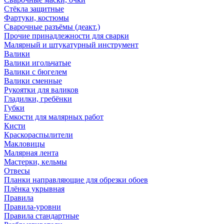
Стёкла защитные
Фартуки, костюмы
Сварочные разъёмы (деакт.)
Прочие принадлежности для сварки
Малярный и штукатурный инструмент
Валики
Валики игольчатые
Валики с бюгелем
Валики сменные
Рукоятки для валиков
Гладилки, гребёнки
Губки
Емкости для малярных работ
Кисти
Краскораспылители
Макловицы
Малярная лента
Мастерки, кельмы
Отвесы
Планки направляющие для обрезки обоев
Плёнка укрывная
Правила
Правила-уровни
Правила стандартные