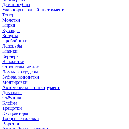
Длинногубцы
Ударно-рычажный инструмент
Топоры
Молотки
Кирки
Кувалды
Колуны
Пробойники
Ледорубы
Киянки
Кернеры
Выколотки
Строительные ломы
Ломы-гвоздодеры
Зубила, конопатки
Монтировки
Автомобильный инструмент
Домкраты
Съёмники
Клейма
Трещотки
Экстракторы
Торцевые головки
Воротки
Автомобильные щетки