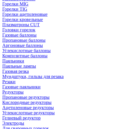
Горелки MIG
Горелки TIG
Горелки ацетиленовые
Горелки кровельные
Плазматроны CUT
Головки горелок
Газовые баллоны
Пропановые баллоны
Аргоновые баллоны
Углекислотные баллоны
Композитные баллоны
Паяльники
Паяльные лампы
Газовая резка
Мундштуки, гильзы для резака
Резаки
Газовые паяльники
Редукторы
Пропановые редукторы
Кислородные редукторы
Ацетиленовые редукторы
Углекислотные редукторы
Гелиевый редуктор
Электроды
Для сварочных горелок