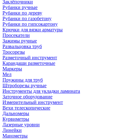
Заклёпочники
Рубанки ручные
Рубанки по дереву
Рубанки по газобетону
Рубанки по гипсокартону
Крючки для вязки арматуры
Просекатели
Зажимы ручные
Развальцовка труб
Тросорезы
Разметочный инструмент
Карандаши разметочные
Маркеры
Мел
Пружины для труб
Штроборезы ручные
Инструменты для укладки ламината
Заточное оборудование
Измерительный инструмент
Вехи телескопические
Дальномеры
Курвиметры
Лазерные уровни
Линейки
Манометры