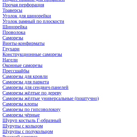
Прочая перфорация
Траверсы
Уголок для шинорейки
Уголок рамный по плоскости
Шинорейка
Проволока
Саморезы
Винты-конфирматы
Глухари
Конструкционные саморезы
Нагели
Оконные саморезы
Прессшайбы
Саморезы для кровли
Саморезы для паркета
Саморезы для сендвич-панелей
Саморезы жёлтые по дереву
Саморезы жёлтые универсальные (поштучно)
Саморезы клопы
Саморезы по гипсоволокну
Саморезы чёрные
Шуруп костыль Г-образный
Шурупы с кольцом
Шурупы с полукольцом
Русский саморез