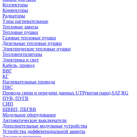
Коллекторы
Конвекторы
Радиаторы
Тэны нагревательные
Тепловые завесы
Тепловые пушки
Газовые тепловые пушки
Дизельные тепловые пушки
Электрические тепловые пушки
Тепловентиляторы
Электрика и свет
Кабель, провод
ВВГ
КГ
Нагревательные провода
ПВС
Провода связи и передачи данных UTP(витая пара),SAT,RG
ПУВ, ПУГВ
СИП
ШВВП, ПБГВВ
Модульное оборудование
Автоматические выключатели
Дополнительные модульные устройства
Устройства дифференциальной защиты
Заказные позиции