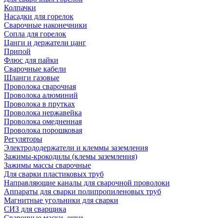
Колпачки
Насадки для горелок
Сварочные наконечники
Сопла для горелок
Цанги и держатели цанг
Припой
Флюс для пайки
Сварочные кабели
Шланги газовые
Проволока сварочная
Проволока алюминий
Проволока в прутках
Проволока нержавейка
Проволока омедненная
Проволока порошковая
Регуляторы
Электрододержатели и клеммы заземления
Зажимы-крокодилы (клемы заземления)
Зажимы массы сварочные
Для сварки пластиковых труб
Направляющие каналы для сварочной проволоки
Аппараты для сварки полипропиленовых труб
Магнитные угольники для сварки
СИЗ для сварщика
Сварочные маски, очки