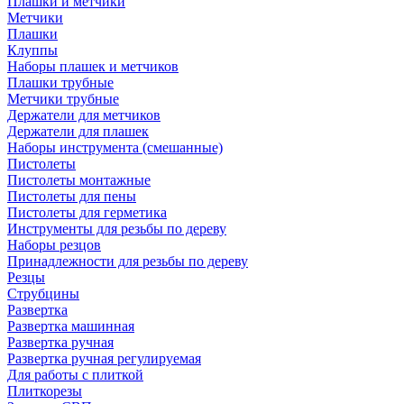
Плашки и метчики
Метчики
Плашки
Клуппы
Наборы плашек и метчиков
Плашки трубные
Метчики трубные
Держатели для метчиков
Держатели для плашек
Наборы инструмента (смешанные)
Пистолеты
Пистолеты монтажные
Пистолеты для пены
Пистолеты для герметика
Инструменты для резьбы по дереву
Наборы резцов
Принадлежности для резьбы по дереву
Резцы
Струбцины
Развертка
Развертка машинная
Развертка ручная
Развертка ручная регулируемая
Для работы с плиткой
Плиткорезы