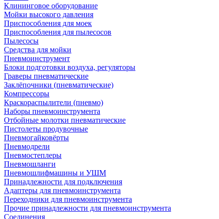
Клининговое оборудование
Мойки высокого давления
Приспособления для моек
Приспособления для пылесосов
Пылесосы
Средства для мойки
Пневмоинструмент
Блоки подготовки воздуха, регуляторы
Граверы пневматические
Заклёпочники (пневматические)
Компрессоры
Краскораспылители (пневмо)
Наборы пневмоинструмента
Отбойные молотки пневматические
Пистолеты продувочные
Пневмогайковёрты
Пневмодрели
Пневмостеплеры
Пневмошланги
Пневмошлифмашины и УШМ
Принадлежности для подключения
Адаптеры для пневмоинструмента
Переходники для пневмоинструмента
Прочие принадлежности для пневмоинструмента
Соединения