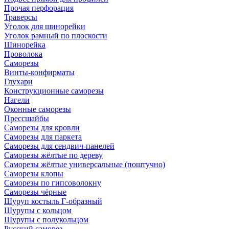
Прочая перфорация
Траверсы
Уголок для шинорейки
Уголок рамный по плоскости
Шинорейка
Проволока
Саморезы
Винты-конфирматы
Глухари
Конструкционные саморезы
Нагели
Оконные саморезы
Прессшайбы
Саморезы для кровли
Саморезы для паркета
Саморезы для сендвич-панелей
Саморезы жёлтые по дереву
Саморезы жёлтые универсальные (поштучно)
Саморезы клопы
Саморезы по гипсоволокну
Саморезы чёрные
Шуруп костыль Г-образный
Шурупы с кольцом
Шурупы с полукольцом
Русский саморез