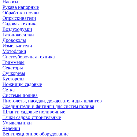
Насосы
Рукава напорные
Обработка почвы
Опрыскиватели
Садовая техника
Воздуходувки
Газонокосилки
Дровоколы
Измельчители
Мотоблоки
Снегоуборочная техника
Триммеры
Секаторы
Сучкорезы
Кусторезы
Ножницы садовые
Сетка
Системы полива
Пистолеты, насадки, дождеватели для шлангов
Соединители и фитинги для систем полива
Шланги садовые поливочные
Тачки садово-строительные
Умывальники
Черенки
Вентиляционное оборудование