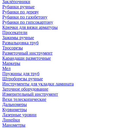
Заклёпочники
Рубанки ручные
Рубанки по дереву
Рубанки по газобетону
Рубанки по гипсокартону
Крючки для вязки арматуры
Просекатели
Зажимы ручные
Развальцовка труб
Тросорезы
Разметочный инструмент
Карандаши разметочные
Маркеры
Мел
Пружины для труб
Штроборезы ручные
Инструменты для укладки ламината
Заточное оборудование
Измерительный инструмент
Вехи телескопические
Дальномеры
Курвиметры
Лазерные уровни
Линейки
Манометры