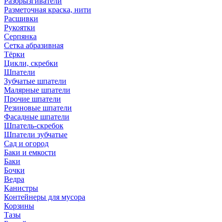
Разбрызгиватели
Разметочная краска, нити
Расшивки
Рукоятки
Серпянка
Сетка абразивная
Тёрки
Цикли, скребки
Шпатели
Зубчатые шпатели
Малярные шпатели
Прочие шпатели
Резиновые шпатели
Фасадные шпатели
Шпатель-скребок
Шпатели зубчатые
Сад и огород
Баки и емкости
Баки
Бочки
Ведра
Канистры
Контейнеры для мусора
Корзины
Тазы