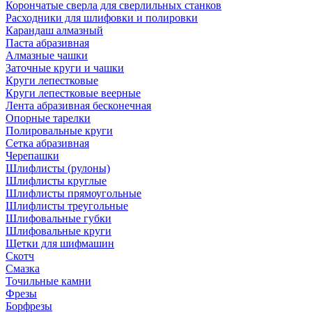
Корончатые сверла для сверлильных станков
Расходники для шлифовки и полировки
Карандаш алмазный
Паста абразивная
Алмазные чашки
Заточные круги и чашки
Круги лепестковые
Круги лепестковые веерные
Лента абразивная бесконечная
Опорные тарелки
Полировальные круги
Сетка абразивная
Черепашки
Шлифлисты (рулоны)
Шлифлисты круглые
Шлифлисты прямоугольные
Шлифлисты треугольные
Шлифовальные губки
Шлифовальные круги
Щетки для шифмашин
Скотч
Смазка
Точильные камни
Фрезы
Борфрезы