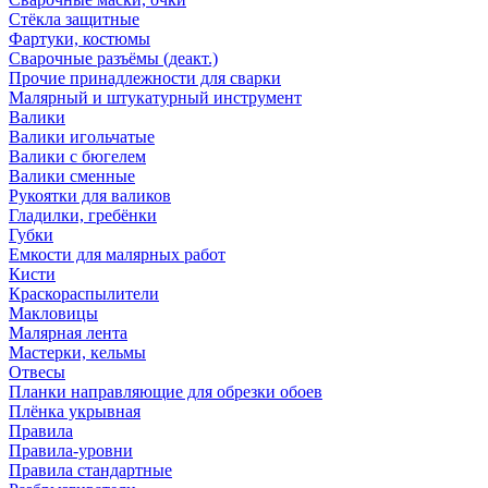
Стёкла защитные
Фартуки, костюмы
Сварочные разъёмы (деакт.)
Прочие принадлежности для сварки
Малярный и штукатурный инструмент
Валики
Валики игольчатые
Валики с бюгелем
Валики сменные
Рукоятки для валиков
Гладилки, гребёнки
Губки
Емкости для малярных работ
Кисти
Краскораспылители
Макловицы
Малярная лента
Мастерки, кельмы
Отвесы
Планки направляющие для обрезки обоев
Плёнка укрывная
Правила
Правила-уровни
Правила стандартные