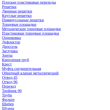
Плоские пластиковые переходы
Решетки
Дверные решетки
Круглые решетки
Прямоугольные решетки
Торцевые площадки
Металические торцевые площадки
Пластиковые торцевые площадки
Оцинковка
Дефлектор
Дроссель
Заглушка
Зонты
Крепления труб
Крест
Муфта соединительная
Обратный клапан металлический
Отвод 45
Отвод 90
Переход
Тройник 90
Труба
Фильтр
Шибер
Штаны