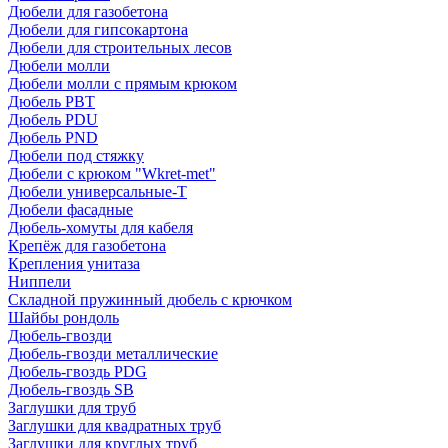
Дюбели для газобетона
Дюбели для гипсокартона
Дюбели для строительных лесов
Дюбели молли
Дюбели молли с прямым крюком
Дюбель PBT
Дюбель PDU
Дюбель PND
Дюбели под стяжку
Дюбели с крюком "Wkret-met"
Дюбели универсальные-Т
Дюбели фасадные
Дюбель-хомуты для кабеля
Крепёж для газобетона
Крепления унитаза
Ниппели
Складной пружинный дюбель с крючком
Шайбы рондоль
Дюбель-гвозди
Дюбель-гвозди металлические
Дюбель-гвоздь PDG
Дюбель-гвоздь SB
Заглушки для труб
Заглушки для квадратных труб
Заглушки для круглых труб