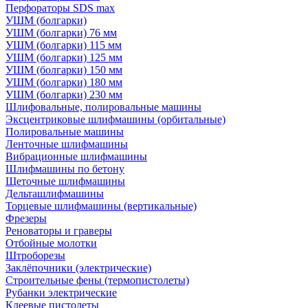
Перфораторы SDS max
УШМ (болгарки)
УШМ (болгарки) 76 мм
УШМ (болгарки) 115 мм
УШМ (болгарки) 125 мм
УШМ (болгарки) 150 мм
УШМ (болгарки) 180 мм
УШМ (болгарки) 230 мм
Шлифовальные, полировальные машины
Эксцентриковые шлифмашины (орбитальные)
Полировальные машины
Ленточные шлифмашины
Вибрационные шлифмашины
Шлифмашины по бетону
Щеточные шлифмашины
Дельташлифмашины
Торцевые шлифмашины (вертикальные)
Фрезеры
Реноваторы и граверы
Отбойные молотки
Штроборезы
Заклёпочники (электрические)
Строительные фены (термопистолеты)
Рубанки электрические
Клеевые пистолеты