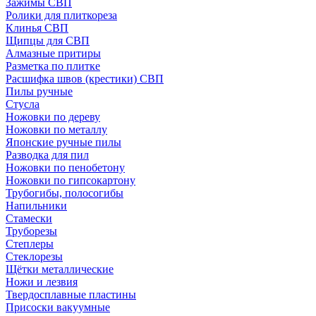
Зажимы СВП
Ролики для плиткореза
Клинья СВП
Щипцы для СВП
Алмазные притиры
Разметка по плитке
Расшифка швов (крестики) СВП
Пилы ручные
Стусла
Ножовки по дереву
Ножовки по металлу
Японские ручные пилы
Разводка для пил
Ножовки по пенобетону
Ножовки по гипсокартону
Трубогибы, полосогибы
Напильники
Стамески
Труборезы
Степлеры
Стеклорезы
Щётки металлические
Ножи и лезвия
Твердосплавные пластины
Присоски вакуумные