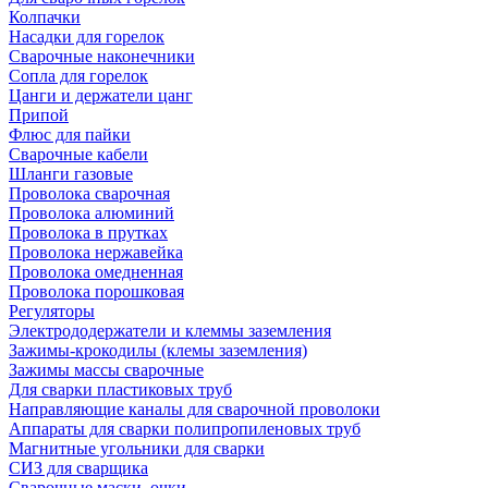
Колпачки
Насадки для горелок
Сварочные наконечники
Сопла для горелок
Цанги и держатели цанг
Припой
Флюс для пайки
Сварочные кабели
Шланги газовые
Проволока сварочная
Проволока алюминий
Проволока в прутках
Проволока нержавейка
Проволока омедненная
Проволока порошковая
Регуляторы
Электрододержатели и клеммы заземления
Зажимы-крокодилы (клемы заземления)
Зажимы массы сварочные
Для сварки пластиковых труб
Направляющие каналы для сварочной проволоки
Аппараты для сварки полипропиленовых труб
Магнитные угольники для сварки
СИЗ для сварщика
Сварочные маски, очки