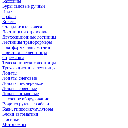
Бассейны
Буры садовые ручные
Вилы
Грабли
Колеса
Стандартные колеса
Лестницы и стремянки
Двухсекционные лестницы
Лестницы трансформеры
Платформы для лестниц
Приставные лестницы
Стремянки
Телескопические лестницы
Трехсекционные лестницы
Лопаты
Лопаты снеговые
Лопаты без черенков
Лопаты совковые
Лопаты штыковые
Насосное оборудование
Водопогружные кабели
Баки, гидроаккумуляторы
Блоки автоматики
Носилки
Мотопомпы