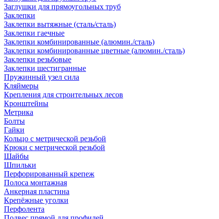
Заглушки для прямоугольных труб
Заклепки
Заклепки вытяжные (сталь/сталь)
Заклепки гаечные
Заклепки комбинированные (алюмин./сталь)
Заклепки комбинированные цветные (алюмин./сталь)
Заклепки резьбовые
Заклепки шестигранные
Пружинный узел сила
Кляймеры
Крепления для строительных лесов
Кронштейны
Метрика
Болты
Гайки
Кольцо с метрической резьбой
Крюки с метрической резьбой
Шайбы
Шпильки
Перфорированный крепеж
Полоса монтажная
Анкерная пластина
Крепёжные уголки
Перфолента
Подвес прямой для профилей