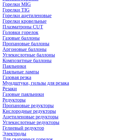
Горелки MIG
Горелки TIG
Горелки ацетиленовые
Горелки кровельные
Плазматроны CUT
Головки горелок
Газовые баллоны
Пропановые баллоны
Аргоновые баллоны
Углекислотные баллоны
Композитные баллоны
Паяльники
Паяльные лампы
Газовая резка
Мундштуки, гильзы для резака
Резаки
Газовые паяльники
Редукторы
Пропановые редукторы
Кислородные редукторы
Ацетиленовые редукторы
Углекислотные редукторы
Гелиевый редуктор
Электроды
Для сварочных горелок