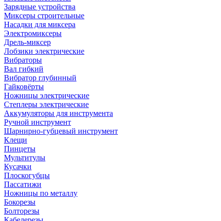
Зарядные устройства
Миксеры строительные
Насадки для миксера
Электромиксеры
Дрель-миксер
Лобзики электрические
Вибраторы
Вал гибкий
Вибратор глубинный
Гайковёрты
Ножницы электрические
Степлеры электрические
Аккумуляторы для инструмента
Ручной инструмент
Шарнирно-губцевый инструмент
Клещи
Пинцеты
Мультитулы
Кусачки
Плоскогубцы
Пассатижи
Ножницы по металлу
Бокорезы
Болторезы
Кабелерезы