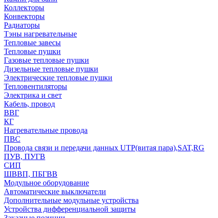
Коллекторы
Конвекторы
Радиаторы
Тэны нагревательные
Тепловые завесы
Тепловые пушки
Газовые тепловые пушки
Дизельные тепловые пушки
Электрические тепловые пушки
Тепловентиляторы
Электрика и свет
Кабель, провод
ВВГ
КГ
Нагревательные провода
ПВС
Провода связи и передачи данных UTP(витая пара),SAT,RG
ПУВ, ПУГВ
СИП
ШВВП, ПБГВВ
Модульное оборудование
Автоматические выключатели
Дополнительные модульные устройства
Устройства дифференциальной защиты
Заказные позиции