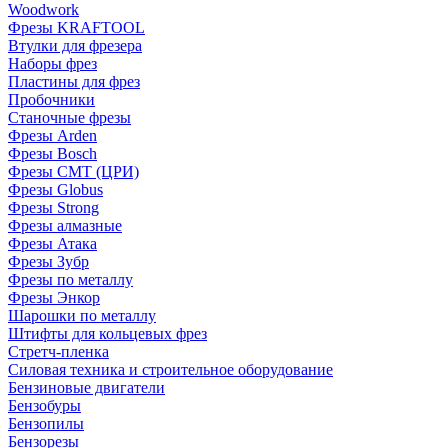
Woodwork
Фрезы KRAFTOOL
Втулки для фрезера
Наборы фрез
Пластины для фрез
Пробочники
Станочные фрезы
Фрезы Arden
Фрезы Bosch
Фрезы CMT (ЦРИ)
Фрезы Globus
Фрезы Strong
Фрезы алмазные
Фрезы Атака
Фрезы Зубр
Фрезы по металлу
Фрезы Энкор
Шарошки по металлу
Штифты для кольцевых фрез
Стретч-пленка
Силовая техника и строительное оборудование
Бензиновые двигатели
Бензобуры
Бензопилы
Бензорезы