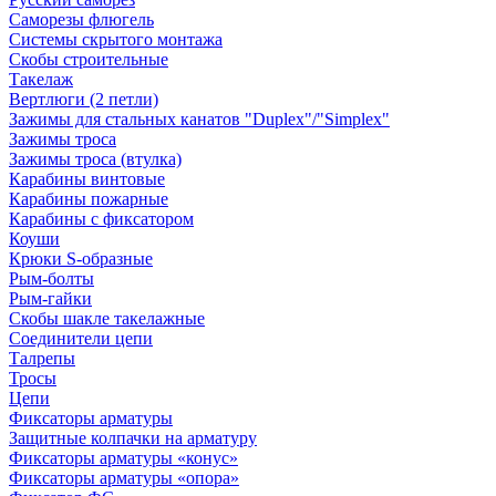
Саморезы флюгель
Системы скрытого монтажа
Скобы строительные
Такелаж
Вертлюги (2 петли)
Зажимы для стальных канатов "Duplex"/"Simplex"
Зажимы троса
Зажимы троса (втулка)
Карабины винтовые
Карабины пожарные
Карабины с фиксатором
Коуши
Крюки S-образные
Рым-болты
Рым-гайки
Скобы шакле такелажные
Соединители цепи
Талрепы
Тросы
Цепи
Фиксаторы арматуры
Защитные колпачки на арматуру
Фиксаторы арматуры «конус»
Фиксаторы арматуры «опора»