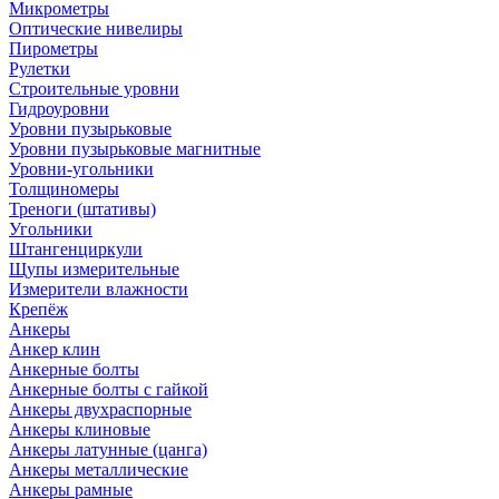
Микрометры
Оптические нивелиры
Пирометры
Рулетки
Строительные уровни
Гидроуровни
Уровни пузырьковые
Уровни пузырьковые магнитные
Уровни-угольники
Толщиномеры
Треноги (штативы)
Угольники
Штангенциркули
Щупы измерительные
Измерители влажности
Крепёж
Анкеры
Анкер клин
Анкерные болты
Анкерные болты с гайкой
Анкеры двухраспорные
Анкеры клиновые
Анкеры латунные (цанга)
Анкеры металлические
Анкеры рамные