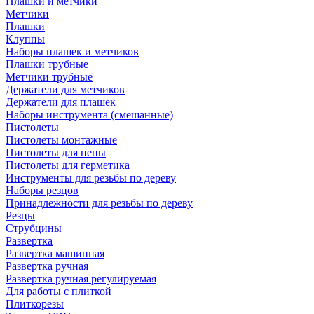
Плашки и метчики
Метчики
Плашки
Клуппы
Наборы плашек и метчиков
Плашки трубные
Метчики трубные
Держатели для метчиков
Держатели для плашек
Наборы инструмента (смешанные)
Пистолеты
Пистолеты монтажные
Пистолеты для пены
Пистолеты для герметика
Инструменты для резьбы по дереву
Наборы резцов
Принадлежности для резьбы по дереву
Резцы
Струбцины
Развертка
Развертка машинная
Развертка ручная
Развертка ручная регулируемая
Для работы с плиткой
Плиткорезы