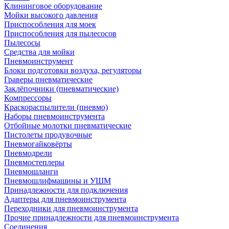
Клининговое оборудование
Мойки высокого давления
Приспособления для моек
Приспособления для пылесосов
Пылесосы
Средства для мойки
Пневмоинструмент
Блоки подготовки воздуха, регуляторы
Граверы пневматические
Заклёпочники (пневматические)
Компрессоры
Краскораспылители (пневмо)
Наборы пневмоинструмента
Отбойные молотки пневматические
Пистолеты продувочные
Пневмогайковёрты
Пневмодрели
Пневмостеплеры
Пневмошланги
Пневмошлифмашины и УШМ
Принадлежности для подключения
Адаптеры для пневмоинструмента
Переходники для пневмоинструмента
Прочие принадлежности для пневмоинструмента
Соединения