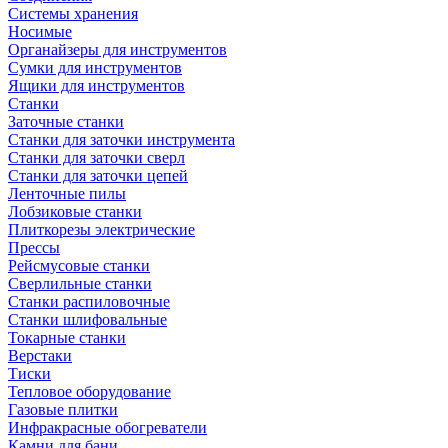
Системы хранения
Носимые
Органайзеры для инструментов
Сумки для инструментов
Ящики для инструментов
Станки
Заточные станки
Станки для заточки инструмента
Станки для заточки сверл
Станки для заточки цепей
Ленточные пилы
Лобзиковые станки
Плиткорезы электрические
Прессы
Рейсмусовые станки
Сверлильные станки
Станки распиловочные
Станки шлифовальные
Токарные станки
Верстаки
Тиски
Тепловое оборудование
Газовые плитки
Инфракрасные обогреватели
Камни для бани