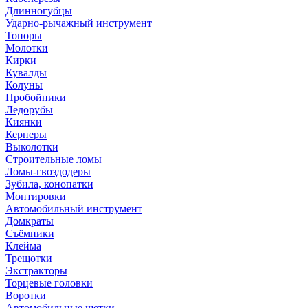
Длинногубцы
Ударно-рычажный инструмент
Топоры
Молотки
Кирки
Кувалды
Колуны
Пробойники
Ледорубы
Киянки
Кернеры
Выколотки
Строительные ломы
Ломы-гвоздодеры
Зубила, конопатки
Монтировки
Автомобильный инструмент
Домкраты
Съёмники
Клейма
Трещотки
Экстракторы
Торцевые головки
Воротки
Автомобильные щетки