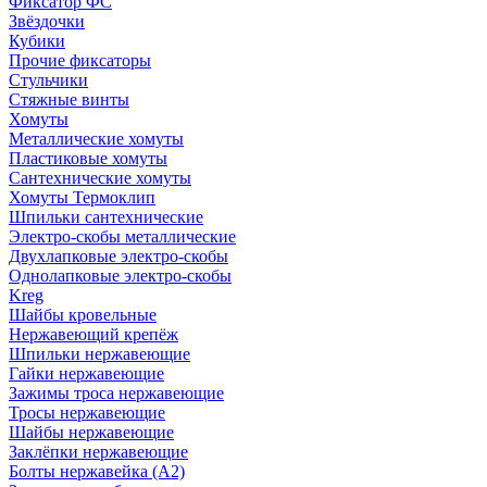
Фиксатор ФС
Звёздочки
Кубики
Прочие фиксаторы
Стульчики
Стяжные винты
Хомуты
Металлические хомуты
Пластиковые хомуты
Сантехнические хомуты
Хомуты Термоклип
Шпильки сантехнические
Электро-скобы металлические
Двухлапковые электро-скобы
Однолапковые электро-скобы
Kreg
Шайбы кровельные
Нержавеющий крепёж
Шпильки нержавеющие
Гайки нержавеющие
Зажимы троса нержавеющие
Тросы нержавеющие
Шайбы нержавеющие
Заклёпки нержавеющие
Болты нержавейка (А2)