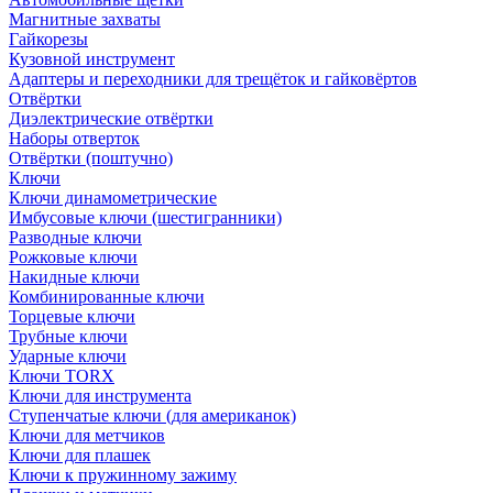
Магнитные захваты
Гайкорезы
Кузовной инструмент
Адаптеры и переходники для трещёток и гайковёртов
Отвёртки
Диэлектрические отвёртки
Наборы отверток
Отвёртки (поштучно)
Ключи
Ключи динамометрические
Имбусовые ключи (шестигранники)
Разводные ключи
Рожковые ключи
Накидные ключи
Комбинированные ключи
Торцевые ключи
Трубные ключи
Ударные ключи
Ключи TORX
Ключи для инструмента
Ступенчатые ключи (для американок)
Ключи для метчиков
Ключи для плашек
Ключи к пружинному зажиму