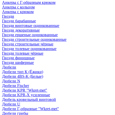
Анкеры с Г-образным крюком
Анкеры с кольцом
Анкеры с крюком
Гвозди
Гвозди барабанные
Гвозди винтовые оцинкованные
Гвозди декоративные
Гвозди ершеные оцинкованные
Гвозди строительные оцинкованные
Гвозди строительные чёрные
Гвозди толевые оцинкованные
Гвозди толевые чёрные
Гвозди финишные
Гвозди шиферные
Дюбели
Дюбели тип К (Ёжики)
Дюбели 4BS-K (Белые)
Дюбели N
Дюбели Fischer
Дюбели KPR "Wkret-met"
Дюбели KPR-Х усиленные
Дюбель кровельный винтовой
Дюбели U
Дюбели Г-образные "Wkret-met"
Дюбели грибы