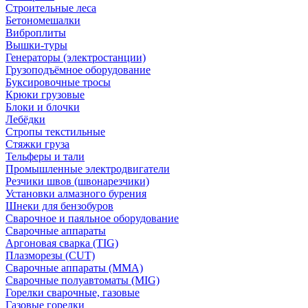
Строительные леса
Бетономешалки
Виброплиты
Вышки-туры
Генераторы (электростанции)
Грузоподъёмное оборудование
Буксировочные тросы
Крюки грузовые
Блоки и блочки
Лебёдки
Стропы текстильные
Стяжки груза
Тельферы и тали
Промышленные электродвигатели
Резчики швов (швонарезчики)
Установки алмазного бурения
Шнеки для бензобуров
Сварочное и паяльное оборудование
Сварочные аппараты
Аргоновая сварка (TIG)
Плазморезы (CUT)
Сварочные аппараты (MMA)
Сварочные полуавтоматы (MIG)
Горелки сварочные, газовые
Газовые горелки