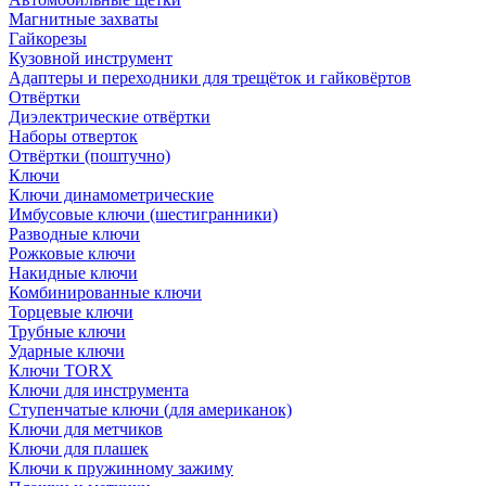
Магнитные захваты
Гайкорезы
Кузовной инструмент
Адаптеры и переходники для трещёток и гайковёртов
Отвёртки
Диэлектрические отвёртки
Наборы отверток
Отвёртки (поштучно)
Ключи
Ключи динамометрические
Имбусовые ключи (шестигранники)
Разводные ключи
Рожковые ключи
Накидные ключи
Комбинированные ключи
Торцевые ключи
Трубные ключи
Ударные ключи
Ключи TORX
Ключи для инструмента
Ступенчатые ключи (для американок)
Ключи для метчиков
Ключи для плашек
Ключи к пружинному зажиму