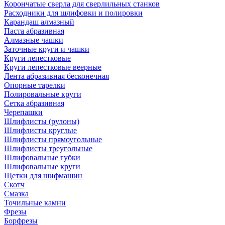
Корончатые сверла для сверлильных станков
Расходники для шлифовки и полировки
Карандаш алмазный
Паста абразивная
Алмазные чашки
Заточные круги и чашки
Круги лепестковые
Круги лепестковые веерные
Лента абразивная бесконечная
Опорные тарелки
Полировальные круги
Сетка абразивная
Черепашки
Шлифлисты (рулоны)
Шлифлисты круглые
Шлифлисты прямоугольные
Шлифлисты треугольные
Шлифовальные губки
Шлифовальные круги
Щетки для шифмашин
Скотч
Смазка
Точильные камни
Фрезы
Борфрезы