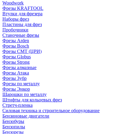
Woodwork
Фрезы KRAFTOOL
Втулки для фрезера
Наборы фрез
Пластины для фрез
Пробочники
Станочные фрезы
Фрезы Arden
Фрезы Bosch
Фрезы CMT (ЦРИ)
Фрезы Globus
Фрезы Strong
Фрезы алмазные
Фрезы Атака
Фрезы Зубр
Фрезы по металлу
Фрезы Энкор
Шарошки по металлу
Штифты для кольцевых фрез
Стретч-пленка
Силовая техника и строительное оборудование
Бензиновые двигатели
Бензобуры
Бензопилы
Бензорезы