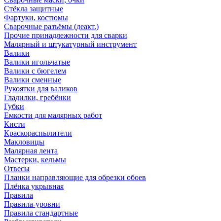
Стёкла защитные
Фартуки, костюмы
Сварочные разъёмы (деакт.)
Прочие принадлежности для сварки
Малярный и штукатурный инструмент
Валики
Валики игольчатые
Валики с бюгелем
Валики сменные
Рукоятки для валиков
Гладилки, гребёнки
Губки
Емкости для малярных работ
Кисти
Краскораспылители
Макловицы
Малярная лента
Мастерки, кельмы
Отвесы
Планки направляющие для обрезки обоев
Плёнка укрывная
Правила
Правила-уровни
Правила стандартные