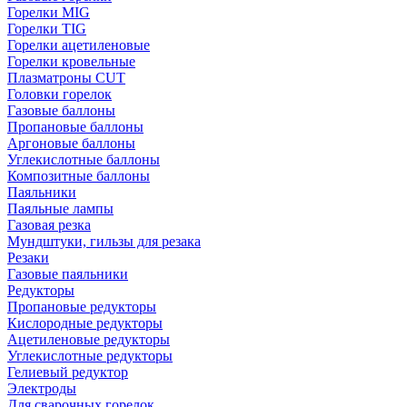
Горелки MIG
Горелки TIG
Горелки ацетиленовые
Горелки кровельные
Плазматроны CUT
Головки горелок
Газовые баллоны
Пропановые баллоны
Аргоновые баллоны
Углекислотные баллоны
Композитные баллоны
Паяльники
Паяльные лампы
Газовая резка
Мундштуки, гильзы для резака
Резаки
Газовые паяльники
Редукторы
Пропановые редукторы
Кислородные редукторы
Ацетиленовые редукторы
Углекислотные редукторы
Гелиевый редуктор
Электроды
Для сварочных горелок