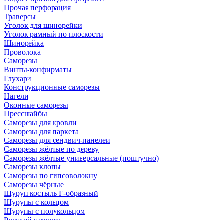
Прочая перфорация
Траверсы
Уголок для шинорейки
Уголок рамный по плоскости
Шинорейка
Проволока
Саморезы
Винты-конфирматы
Глухари
Конструкционные саморезы
Нагели
Оконные саморезы
Прессшайбы
Саморезы для кровли
Саморезы для паркета
Саморезы для сендвич-панелей
Саморезы жёлтые по дереву
Саморезы жёлтые универсальные (поштучно)
Саморезы клопы
Саморезы по гипсоволокну
Саморезы чёрные
Шуруп костыль Г-образный
Шурупы с кольцом
Шурупы с полукольцом
Русский саморез