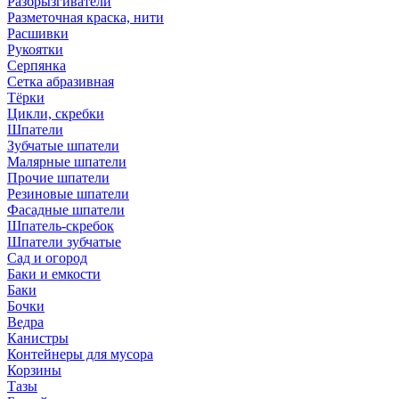
Разбрызгиватели
Разметочная краска, нити
Расшивки
Рукоятки
Серпянка
Сетка абразивная
Тёрки
Цикли, скребки
Шпатели
Зубчатые шпатели
Малярные шпатели
Прочие шпатели
Резиновые шпатели
Фасадные шпатели
Шпатель-скребок
Шпатели зубчатые
Сад и огород
Баки и емкости
Баки
Бочки
Ведра
Канистры
Контейнеры для мусора
Корзины
Тазы