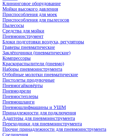
Клининговое оборудование
Мойки высокого давления
Приспособления для моек
Приспособления для пылесосов
Пылесосы
Средства для мойки
Пневмоинструмент
Блоки подготовки воздуха, регуляторы
Граверы пневматические
Заклёпочники (пневматические)
Компрессоры
Краскораспылители (пневмо)
Наборы пневмоинструмента
Отбойные молотки пневматические
Пистолеты продувочные
Пневмогайковёрты
Пневмодрели
Пневмостеплеры
Пневмошланги
Пневмошлифмашины и УШМ
Принадлежности для подключения
Адаптеры для пневмоинструмента
Переходники для пневмоинструмента
Прочие принадлежности для пневмоинструмента
Соединения