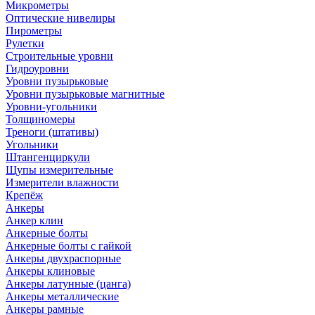
Микрометры
Оптические нивелиры
Пирометры
Рулетки
Строительные уровни
Гидроуровни
Уровни пузырьковые
Уровни пузырьковые магнитные
Уровни-угольники
Толщиномеры
Треноги (штативы)
Угольники
Штангенциркули
Щупы измерительные
Измерители влажности
Крепёж
Анкеры
Анкер клин
Анкерные болты
Анкерные болты с гайкой
Анкеры двухраспорные
Анкеры клиновые
Анкеры латунные (цанга)
Анкеры металлические
Анкеры рамные