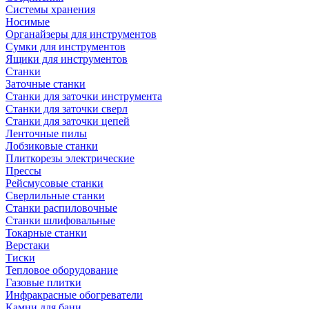
Системы хранения
Носимые
Органайзеры для инструментов
Сумки для инструментов
Ящики для инструментов
Станки
Заточные станки
Станки для заточки инструмента
Станки для заточки сверл
Станки для заточки цепей
Ленточные пилы
Лобзиковые станки
Плиткорезы электрические
Прессы
Рейсмусовые станки
Сверлильные станки
Станки распиловочные
Станки шлифовальные
Токарные станки
Верстаки
Тиски
Тепловое оборудование
Газовые плитки
Инфракрасные обогреватели
Камни для бани