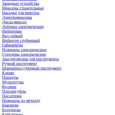
Зарядные устройства
Миксеры строительные
Насадки для миксера
Электромиксеры
Дрель-миксер
Лобзики электрические
Вибраторы
Вал гибкий
Вибратор глубинный
Гайковёрты
Ножницы электрические
Степлеры электрические
Аккумуляторы для инструмента
Ручной инструмент
Шарнирно-губцевый инструмент
Клещи
Пинцеты
Мультитулы
Кусачки
Плоскогубцы
Пассатижи
Ножницы по металлу
Бокорезы
Болторезы
Кабелерезы