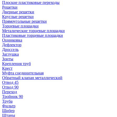
Плоские пластиковые переходы
Решетки
Дверные решетки
Круглые решетки
Прямоугольные решетки
Торцевые площадки
Металические торцевые площадки
Пластиковые торцевые площадки
Оцинковка
Дефлектор
Дроссель
Заглушка
Зонты
Крепления труб
Крест
Муфта соединительная
Обратный клапан металлический
Отвод 45
Отвод 90
Переход
Тройник 90
Труба
Фильтр
Шибер
Штаны