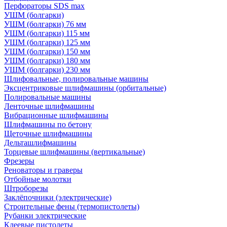
Перфораторы SDS max
УШМ (болгарки)
УШМ (болгарки) 76 мм
УШМ (болгарки) 115 мм
УШМ (болгарки) 125 мм
УШМ (болгарки) 150 мм
УШМ (болгарки) 180 мм
УШМ (болгарки) 230 мм
Шлифовальные, полировальные машины
Эксцентриковые шлифмашины (орбитальные)
Полировальные машины
Ленточные шлифмашины
Вибрационные шлифмашины
Шлифмашины по бетону
Щеточные шлифмашины
Дельташлифмашины
Торцевые шлифмашины (вертикальные)
Фрезеры
Реноваторы и граверы
Отбойные молотки
Штроборезы
Заклёпочники (электрические)
Строительные фены (термопистолеты)
Рубанки электрические
Клеевые пистолеты