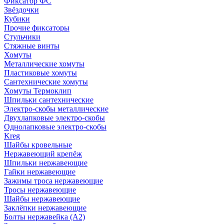
Фиксатор ФС
Звёздочки
Кубики
Прочие фиксаторы
Стульчики
Стяжные винты
Хомуты
Металлические хомуты
Пластиковые хомуты
Сантехнические хомуты
Хомуты Термоклип
Шпильки сантехнические
Электро-скобы металлические
Двухлапковые электро-скобы
Однолапковые электро-скобы
Kreg
Шайбы кровельные
Нержавеющий крепёж
Шпильки нержавеющие
Гайки нержавеющие
Зажимы троса нержавеющие
Тросы нержавеющие
Шайбы нержавеющие
Заклёпки нержавеющие
Болты нержавейка (А2)