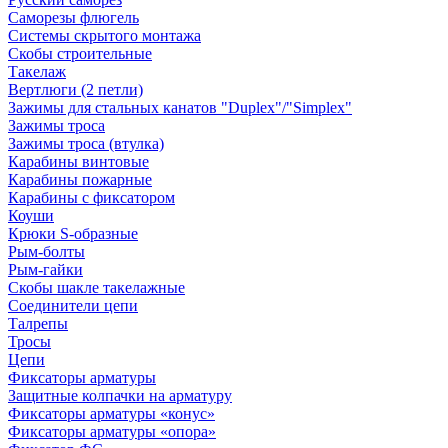
Саморезы флюгель
Системы скрытого монтажа
Скобы строительные
Такелаж
Вертлюги (2 петли)
Зажимы для стальных канатов "Duplex"/"Simplex"
Зажимы троса
Зажимы троса (втулка)
Карабины винтовые
Карабины пожарные
Карабины с фиксатором
Коуши
Крюки S-образные
Рым-болты
Рым-гайки
Скобы шакле такелажные
Соединители цепи
Талрепы
Тросы
Цепи
Фиксаторы арматуры
Защитные колпачки на арматуру
Фиксаторы арматуры «конус»
Фиксаторы арматуры «опора»