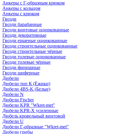
Анкеры с Г-образным крюком
Анкеры с кольцом
Анкеры с крюком
Гвозди
Гвозди барабанные
Гвозди винтовые оцинкованные
Гвозди декоративные
Гвозди ершеные оцинкованные
Гвозди строительные оцинкованные
Гвозди строительные чёрные
Гвозди толевые оцинкованные
Гвозди толевые чёрные
Гвозди финишные
Гвозди шиферные
Дюбели
Дюбели тип К (Ёжики)
Дюбели 4BS-K (Белые)
Дюбели N
Дюбели Fischer
Дюбели KPR "Wkret-met"
Дюбели KPR-Х усиленные
Дюбель кровельный винтовой
Дюбели U
Дюбели Г-образные "Wkret-met"
Дюбели грибы