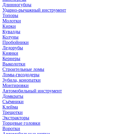
Длинногубцы
Ударно-рычажный инструмент
Топоры
Молотки
Кирки
Кувалды
Колуны
Пробойники
Ледорубы
Киянки
Кернеры
Выколотки
Строительные ломы
Ломы-гвоздодеры
Зубила, конопатки
Монтировки
Автомобильный инструмент
Домкраты
Съёмники
Клейма
Трещотки
Экстракторы
Торцевые головки
Воротки
Автомобильные щетки