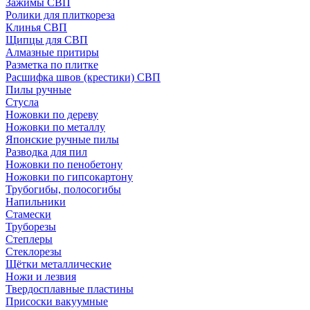
Зажимы СВП
Ролики для плиткореза
Клинья СВП
Щипцы для СВП
Алмазные притиры
Разметка по плитке
Расшифка швов (крестики) СВП
Пилы ручные
Стусла
Ножовки по дереву
Ножовки по металлу
Японские ручные пилы
Разводка для пил
Ножовки по пенобетону
Ножовки по гипсокартону
Трубогибы, полосогибы
Напильники
Стамески
Труборезы
Степлеры
Стеклорезы
Щётки металлические
Ножи и лезвия
Твердосплавные пластины
Присоски вакуумные