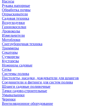
Насосы
Рукава напорные
Обработка почвы
Опрыскиватели
Садовая техника
Воздуходувки
Газонокосилки
Дровоколы
Измельчители
Мотоблоки
Снегоуборочная техника
Триммеры
Секаторы
Сучкорезы
Кусторезы
Ножницы садовые
Сетка
Системы полива
Пистолеты, насадки, дождеватели для шлангов
Соединители и фитинги для систем полива
Шланги садовые поливочные
Тачки садово-строительные
Умывальники
Черенки
Вентиляционное оборудование