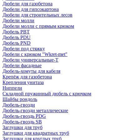
Дюбели для газобетона
Дюбели для гипсокартона
Дюбели для строительных лесов
Дюбели молли
Дюбели молли с прямым крюком
Дюбель PBT
Дюбель PDU
Дюбель PND
Дюбели под стяжку
Дюбели с крюком "Wkret-met"
Дюбели универсальные-Т
Дюбели фасадные
Дюбель-хомуты для кабеля
Крепёж для газобетона
Крепления унитаза
Ниппели
Складной пружинный дюбель с крючком
Шайбы рондоль
Дюбель-гвозди
Дюбель-гвозди металлические
Дюбель-гвоздь PDG
Дюбель-гвоздь SB
Заглушки для труб
Заглушки для квадратных труб
Заглушки для круглых труб