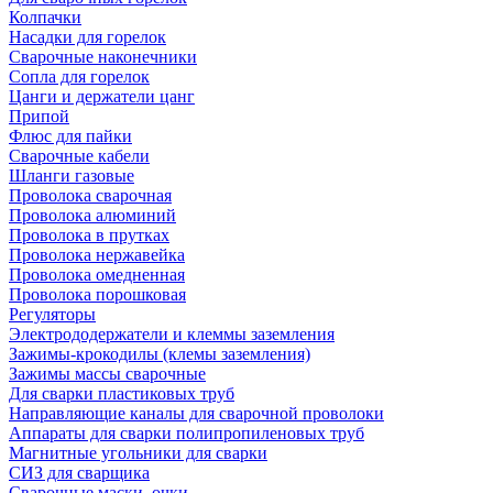
Колпачки
Насадки для горелок
Сварочные наконечники
Сопла для горелок
Цанги и держатели цанг
Припой
Флюс для пайки
Сварочные кабели
Шланги газовые
Проволока сварочная
Проволока алюминий
Проволока в прутках
Проволока нержавейка
Проволока омедненная
Проволока порошковая
Регуляторы
Электрододержатели и клеммы заземления
Зажимы-крокодилы (клемы заземления)
Зажимы массы сварочные
Для сварки пластиковых труб
Направляющие каналы для сварочной проволоки
Аппараты для сварки полипропиленовых труб
Магнитные угольники для сварки
СИЗ для сварщика
Сварочные маски, очки