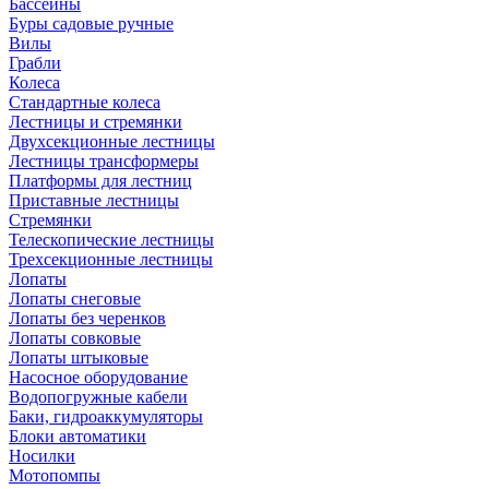
Бассейны
Буры садовые ручные
Вилы
Грабли
Колеса
Стандартные колеса
Лестницы и стремянки
Двухсекционные лестницы
Лестницы трансформеры
Платформы для лестниц
Приставные лестницы
Стремянки
Телескопические лестницы
Трехсекционные лестницы
Лопаты
Лопаты снеговые
Лопаты без черенков
Лопаты совковые
Лопаты штыковые
Насосное оборудование
Водопогружные кабели
Баки, гидроаккумуляторы
Блоки автоматики
Носилки
Мотопомпы