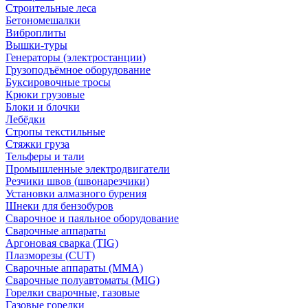
Строительные леса
Бетономешалки
Виброплиты
Вышки-туры
Генераторы (электростанции)
Грузоподъёмное оборудование
Буксировочные тросы
Крюки грузовые
Блоки и блочки
Лебёдки
Стропы текстильные
Стяжки груза
Тельферы и тали
Промышленные электродвигатели
Резчики швов (швонарезчики)
Установки алмазного бурения
Шнеки для бензобуров
Сварочное и паяльное оборудование
Сварочные аппараты
Аргоновая сварка (TIG)
Плазморезы (CUT)
Сварочные аппараты (MMA)
Сварочные полуавтоматы (MIG)
Горелки сварочные, газовые
Газовые горелки