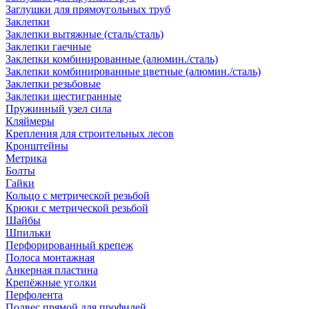
Заглушки для прямоугольных труб
Заклепки
Заклепки вытяжные (сталь/сталь)
Заклепки гаечные
Заклепки комбинированные (алюмин./сталь)
Заклепки комбинированные цветные (алюмин./сталь)
Заклепки резьбовые
Заклепки шестигранные
Пружинный узел сила
Кляймеры
Крепления для строительных лесов
Кронштейны
Метрика
Болты
Гайки
Кольцо с метрической резьбой
Крюки с метрической резьбой
Шайбы
Шпильки
Перфорированный крепеж
Полоса монтажная
Анкерная пластина
Крепёжные уголки
Перфолента
Подвес прямой для профилей