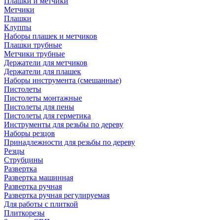
Плашки и метчики
Метчики
Плашки
Клуппы
Наборы плашек и метчиков
Плашки трубные
Метчики трубные
Держатели для метчиков
Держатели для плашек
Наборы инструмента (смешанные)
Пистолеты
Пистолеты монтажные
Пистолеты для пены
Пистолеты для герметика
Инструменты для резьбы по дереву
Наборы резцов
Принадлежности для резьбы по дереву
Резцы
Струбцины
Развертка
Развертка машинная
Развертка ручная
Развертка ручная регулируемая
Для работы с плиткой
Плиткорезы