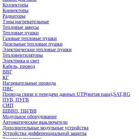
Коллекторы
Конвекторы
Радиаторы
Тэны нагревательные
Тепловые завесы
Тепловые пушки
Газовые тепловые пушки
Дизельные тепловые пушки
Электрические тепловые пушки
Тепловентиляторы
Электрика и свет
Кабель, провод
ВВГ
КГ
Нагревательные провода
ПВС
Провода связи и передачи данных UTP(витая пара),SAT,RG
ПУВ, ПУГВ
СИП
ШВВП, ПБГВВ
Модульное оборудование
Автоматические выключатели
Дополнительные модульные устройства
Устройства дифференциальной защиты
Заказные позиции