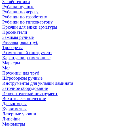
Заклёпочники
Рубанки ручные
Рубанки по дереву
Рубанки по газобетону
Рубанки по гипсокартону
Крючки для вязки арматуры
Просекатели
Зажимы ручные
Развальцовка труб
Тросорезы
Разметочный инструмент
Карандаши разметочные
Маркеры
Мел
Пружины для труб
Штроборезы ручные
Инструменты для укладки ламината
Заточное оборудование
Измерительный инструмент
Вехи телескопические
Дальномеры
Курвиметры
Лазерные уровни
Линейки
Манометры