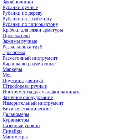
Заклёпочники
Рубанки ручные
Рубанки по дереву
Рубанки по газобетону
Рубанки по гипсокартону
Крючки для вязки арматуры
Просекатели
Зажимы ручные
Развальцовка труб
Тросорезы
Разметочный инструмент
Карандаши разметочные
Маркеры
Мел
Пружины для труб
Штроборезы ручные
Инструменты для укладки ламината
Заточное оборудование
Измерительный инструмент
Вехи телескопические
Дальномеры
Курвиметры
Лазерные уровни
Линейки
Манометры