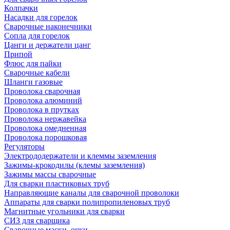
Колпачки
Насадки для горелок
Сварочные наконечники
Сопла для горелок
Цанги и держатели цанг
Припой
Флюс для пайки
Сварочные кабели
Шланги газовые
Проволока сварочная
Проволока алюминий
Проволока в прутках
Проволока нержавейка
Проволока омедненная
Проволока порошковая
Регуляторы
Электрододержатели и клеммы заземления
Зажимы-крокодилы (клемы заземления)
Зажимы массы сварочные
Для сварки пластиковых труб
Направляющие каналы для сварочной проволоки
Аппараты для сварки полипропиленовых труб
Магнитные угольники для сварки
СИЗ для сварщика
Сварочные маски, очки