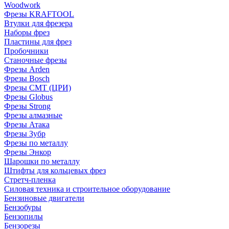
Woodwork
Фрезы KRAFTOOL
Втулки для фрезера
Наборы фрез
Пластины для фрез
Пробочники
Станочные фрезы
Фрезы Arden
Фрезы Bosch
Фрезы CMT (ЦРИ)
Фрезы Globus
Фрезы Strong
Фрезы алмазные
Фрезы Атака
Фрезы Зубр
Фрезы по металлу
Фрезы Энкор
Шарошки по металлу
Штифты для кольцевых фрез
Стретч-пленка
Силовая техника и строительное оборудование
Бензиновые двигатели
Бензобуры
Бензопилы
Бензорезы