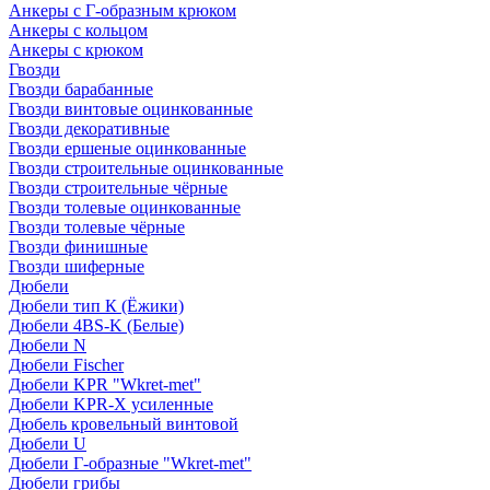
Анкеры с Г-образным крюком
Анкеры с кольцом
Анкеры с крюком
Гвозди
Гвозди барабанные
Гвозди винтовые оцинкованные
Гвозди декоративные
Гвозди ершеные оцинкованные
Гвозди строительные оцинкованные
Гвозди строительные чёрные
Гвозди толевые оцинкованные
Гвозди толевые чёрные
Гвозди финишные
Гвозди шиферные
Дюбели
Дюбели тип К (Ёжики)
Дюбели 4BS-K (Белые)
Дюбели N
Дюбели Fischer
Дюбели KPR "Wkret-met"
Дюбели KPR-Х усиленные
Дюбель кровельный винтовой
Дюбели U
Дюбели Г-образные "Wkret-met"
Дюбели грибы