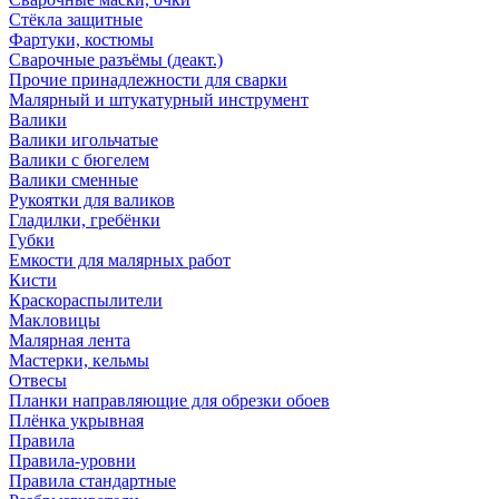
Стёкла защитные
Фартуки, костюмы
Сварочные разъёмы (деакт.)
Прочие принадлежности для сварки
Малярный и штукатурный инструмент
Валики
Валики игольчатые
Валики с бюгелем
Валики сменные
Рукоятки для валиков
Гладилки, гребёнки
Губки
Емкости для малярных работ
Кисти
Краскораспылители
Макловицы
Малярная лента
Мастерки, кельмы
Отвесы
Планки направляющие для обрезки обоев
Плёнка укрывная
Правила
Правила-уровни
Правила стандартные