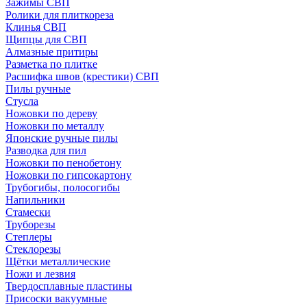
Зажимы СВП
Ролики для плиткореза
Клинья СВП
Щипцы для СВП
Алмазные притиры
Разметка по плитке
Расшифка швов (крестики) СВП
Пилы ручные
Стусла
Ножовки по дереву
Ножовки по металлу
Японские ручные пилы
Разводка для пил
Ножовки по пенобетону
Ножовки по гипсокартону
Трубогибы, полосогибы
Напильники
Стамески
Труборезы
Степлеры
Стеклорезы
Щётки металлические
Ножи и лезвия
Твердосплавные пластины
Присоски вакуумные