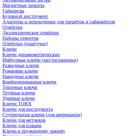
Магнитные захваты
Гайкорезы
Кузовной инструмент
Адаптеры и переходники для трещёток и гайковёртов
Отвёртки
Диэлектрические отвёртки
Наборы отверток
Отвёртки (поштучно)
Ключи
Ключи динамометрические
Имбусовые ключи (шестигранники)
Разводные ключи
Рожковые ключи
Накидные ключи
Комбинированные ключи
Торцевые ключи
Трубные ключи
Ударные ключи
Ключи TORX
Ключи для инструмента
Ступенчатые ключи (для американок)
Ключи для метчиков
Ключи для плашек
Ключи к пружинному зажиму