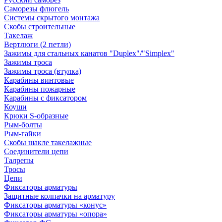
Саморезы флюгель
Системы скрытого монтажа
Скобы строительные
Такелаж
Вертлюги (2 петли)
Зажимы для стальных канатов "Duplex"/"Simplex"
Зажимы троса
Зажимы троса (втулка)
Карабины винтовые
Карабины пожарные
Карабины с фиксатором
Коуши
Крюки S-образные
Рым-болты
Рым-гайки
Скобы шакле такелажные
Соединители цепи
Талрепы
Тросы
Цепи
Фиксаторы арматуры
Защитные колпачки на арматуру
Фиксаторы арматуры «конус»
Фиксаторы арматуры «опора»