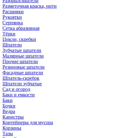
Разбрызгиватели
Разметочная краска, нити
Расшивки
Рукоятки
Серпянка
Сетка абразивная
Тёрки
Цикли, скребки
Шпатели
Зубчатые шпатели
Малярные шпатели
Прочие шпатели
Резиновые шпатели
Фасадные шпатели
Шпатель-скребок
Шпатели зубчатые
Сад и огород
Баки и емкости
Баки
Бочки
Ведра
Канистры
Контейнеры для мусора
Корзины
Тазы