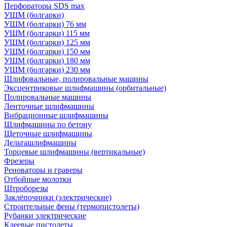
Перфораторы SDS max
УШМ (болгарки)
УШМ (болгарки) 76 мм
УШМ (болгарки) 115 мм
УШМ (болгарки) 125 мм
УШМ (болгарки) 150 мм
УШМ (болгарки) 180 мм
УШМ (болгарки) 230 мм
Шлифовальные, полировальные машины
Эксцентриковые шлифмашины (орбитальные)
Полировальные машины
Ленточные шлифмашины
Вибрационные шлифмашины
Шлифмашины по бетону
Щеточные шлифмашины
Дельташлифмашины
Торцевые шлифмашины (вертикальные)
Фрезеры
Реноваторы и граверы
Отбойные молотки
Штроборезы
Заклёпочники (электрические)
Строительные фены (термопистолеты)
Рубанки электрические
Клеевые пистолеты