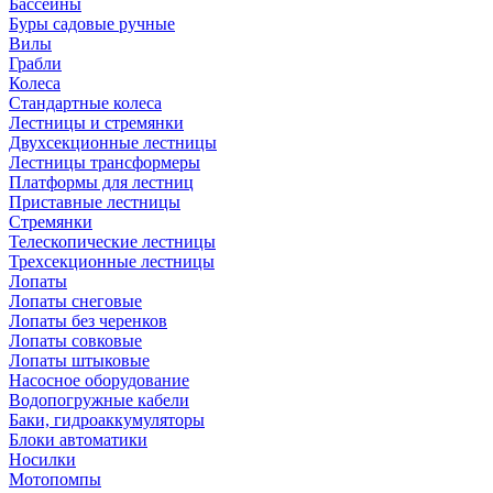
Бассейны
Буры садовые ручные
Вилы
Грабли
Колеса
Стандартные колеса
Лестницы и стремянки
Двухсекционные лестницы
Лестницы трансформеры
Платформы для лестниц
Приставные лестницы
Стремянки
Телескопические лестницы
Трехсекционные лестницы
Лопаты
Лопаты снеговые
Лопаты без черенков
Лопаты совковые
Лопаты штыковые
Насосное оборудование
Водопогружные кабели
Баки, гидроаккумуляторы
Блоки автоматики
Носилки
Мотопомпы