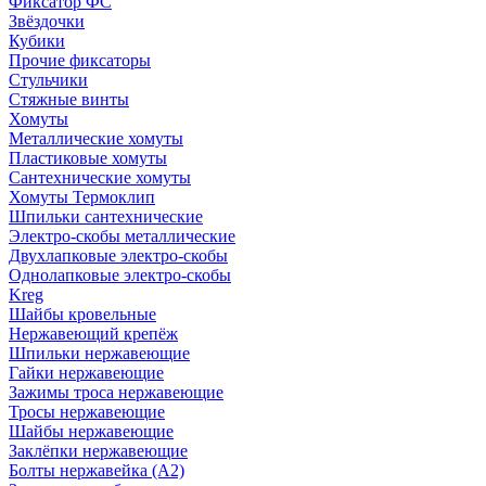
Фиксатор ФС
Звёздочки
Кубики
Прочие фиксаторы
Стульчики
Стяжные винты
Хомуты
Металлические хомуты
Пластиковые хомуты
Сантехнические хомуты
Хомуты Термоклип
Шпильки сантехнические
Электро-скобы металлические
Двухлапковые электро-скобы
Однолапковые электро-скобы
Kreg
Шайбы кровельные
Нержавеющий крепёж
Шпильки нержавеющие
Гайки нержавеющие
Зажимы троса нержавеющие
Тросы нержавеющие
Шайбы нержавеющие
Заклёпки нержавеющие
Болты нержавейка (А2)