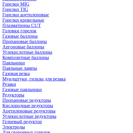
Горелки MIG
Горелки TIG
Горелки ацетиленовые
Горелки кровельные
Плазматроны CUT
Головки горелок
Газовые баллоны
Пропановые баллоны
Аргоновые баллоны
Углекислотные баллоны
Композитные баллоны
Паяльники
Паяльные лампы
Газовая резка
Мундштуки, гильзы для резака
Резаки
Газовые паяльники
Редукторы
Пропановые редукторы
Кислородные редукторы
Ацетиленовые редукторы
Углекислотные редукторы
Гелиевый редуктор
Электроды
Для сварочных горелок