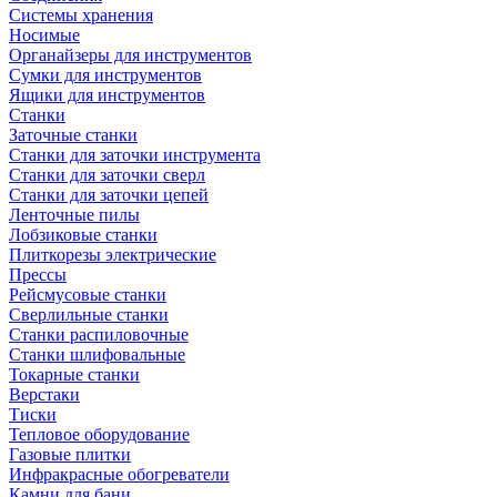
Системы хранения
Носимые
Органайзеры для инструментов
Сумки для инструментов
Ящики для инструментов
Станки
Заточные станки
Станки для заточки инструмента
Станки для заточки сверл
Станки для заточки цепей
Ленточные пилы
Лобзиковые станки
Плиткорезы электрические
Прессы
Рейсмусовые станки
Сверлильные станки
Станки распиловочные
Станки шлифовальные
Токарные станки
Верстаки
Тиски
Тепловое оборудование
Газовые плитки
Инфракрасные обогреватели
Камни для бани