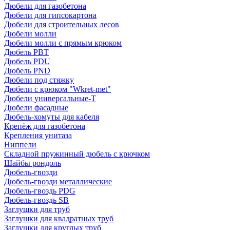
Дюбели для газобетона
Дюбели для гипсокартона
Дюбели для строительных лесов
Дюбели молли
Дюбели молли с прямым крюком
Дюбель PBT
Дюбель PDU
Дюбель PND
Дюбели под стяжку
Дюбели с крюком "Wkret-met"
Дюбели универсальные-Т
Дюбели фасадные
Дюбель-хомуты для кабеля
Крепёж для газобетона
Крепления унитаза
Ниппели
Складной пружинный дюбель с крючком
Шайбы рондоль
Дюбель-гвозди
Дюбель-гвозди металлические
Дюбель-гвоздь PDG
Дюбель-гвоздь SB
Заглушки для труб
Заглушки для квадратных труб
Заглушки для круглых труб