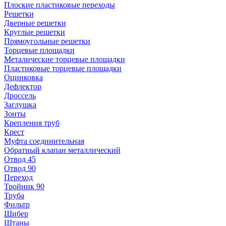
Плоские пластиковые переходы
Решетки
Дверные решетки
Круглые решетки
Прямоугольные решетки
Торцевые площадки
Металические торцевые площадки
Пластиковые торцевые площадки
Оцинковка
Дефлектор
Дроссель
Заглушка
Зонты
Крепления труб
Крест
Муфта соединительная
Обратный клапан металлический
Отвод 45
Отвод 90
Переход
Тройник 90
Труба
Фильтр
Шибер
Штаны