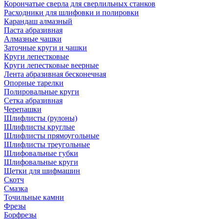
Корончатые сверла для сверлильных станков
Расходники для шлифовки и полировки
Карандаш алмазный
Паста абразивная
Алмазные чашки
Заточные круги и чашки
Круги лепестковые
Круги лепестковые веерные
Лента абразивная бесконечная
Опорные тарелки
Полировальные круги
Сетка абразивная
Черепашки
Шлифлисты (рулоны)
Шлифлисты круглые
Шлифлисты прямоугольные
Шлифлисты треугольные
Шлифовальные губки
Шлифовальные круги
Щетки для шифмашин
Скотч
Смазка
Точильные камни
Фрезы
Борфрезы