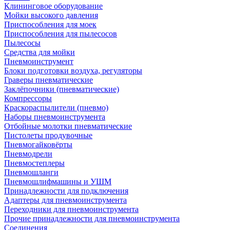
Клининговое оборудование
Мойки высокого давления
Приспособления для моек
Приспособления для пылесосов
Пылесосы
Средства для мойки
Пневмоинструмент
Блоки подготовки воздуха, регуляторы
Граверы пневматические
Заклёпочники (пневматические)
Компрессоры
Краскораспылители (пневмо)
Наборы пневмоинструмента
Отбойные молотки пневматические
Пистолеты продувочные
Пневмогайковёрты
Пневмодрели
Пневмостеплеры
Пневмошланги
Пневмошлифмашины и УШМ
Принадлежности для подключения
Адаптеры для пневмоинструмента
Переходники для пневмоинструмента
Прочие принадлежности для пневмоинструмента
Соединения