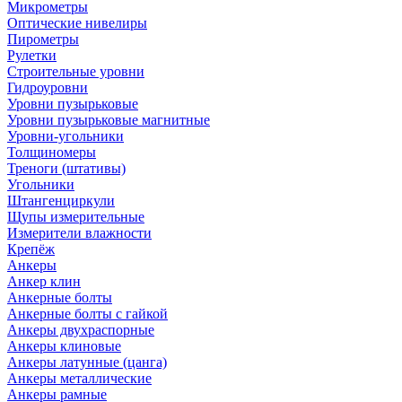
Микрометры
Оптические нивелиры
Пирометры
Рулетки
Строительные уровни
Гидроуровни
Уровни пузырьковые
Уровни пузырьковые магнитные
Уровни-угольники
Толщиномеры
Треноги (штативы)
Угольники
Штангенциркули
Щупы измерительные
Измерители влажности
Крепёж
Анкеры
Анкер клин
Анкерные болты
Анкерные болты с гайкой
Анкеры двухраспорные
Анкеры клиновые
Анкеры латунные (цанга)
Анкеры металлические
Анкеры рамные