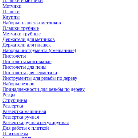
Плашки и метчики
Метчики
Плашки
Клуппы
Наборы плашек и метчиков
Плашки трубные
Метчики трубные
Держатели для метчиков
Держатели для плашек
Наборы инструмента (смешанные)
Пистолеты
Пистолеты монтажные
Пистолеты для пены
Пистолеты для герметика
Инструменты для резьбы по дереву
Наборы резцов
Принадлежности для резьбы по дереву
Резцы
Струбцины
Развертка
Развертка машинная
Развертка ручная
Развертка ручная регулируемая
Для работы с плиткой
Плиткорезы