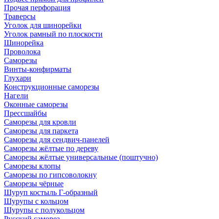
Прочая перфорация
Траверсы
Уголок для шинорейки
Уголок рамный по плоскости
Шинорейка
Проволока
Саморезы
Винты-конфирматы
Глухари
Конструкционные саморезы
Нагели
Оконные саморезы
Прессшайбы
Саморезы для кровли
Саморезы для паркета
Саморезы для сендвич-панелей
Саморезы жёлтые по дереву
Саморезы жёлтые универсальные (поштучно)
Саморезы клопы
Саморезы по гипсоволокну
Саморезы чёрные
Шуруп костыль Г-образный
Шурупы с кольцом
Шурупы с полукольцом
Русский саморез