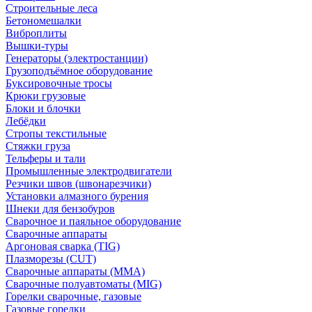
Строительные леса
Бетономешалки
Виброплиты
Вышки-туры
Генераторы (электростанции)
Грузоподъёмное оборудование
Буксировочные тросы
Крюки грузовые
Блоки и блочки
Лебёдки
Стропы текстильные
Стяжки груза
Тельферы и тали
Промышленные электродвигатели
Резчики швов (швонарезчики)
Установки алмазного бурения
Шнеки для бензобуров
Сварочное и паяльное оборудование
Сварочные аппараты
Аргоновая сварка (TIG)
Плазморезы (CUT)
Сварочные аппараты (MMA)
Сварочные полуавтоматы (MIG)
Горелки сварочные, газовые
Газовые горелки