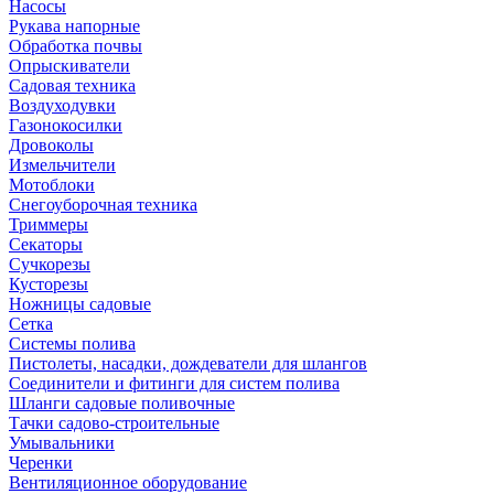
Насосы
Рукава напорные
Обработка почвы
Опрыскиватели
Садовая техника
Воздуходувки
Газонокосилки
Дровоколы
Измельчители
Мотоблоки
Снегоуборочная техника
Триммеры
Секаторы
Сучкорезы
Кусторезы
Ножницы садовые
Сетка
Системы полива
Пистолеты, насадки, дождеватели для шлангов
Соединители и фитинги для систем полива
Шланги садовые поливочные
Тачки садово-строительные
Умывальники
Черенки
Вентиляционное оборудование