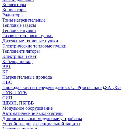
Коллекторы
Конвекторы
Радиаторы
Тэны нагревательные
Тепловые завесы
Тепловые пушки
Газовые тепловые пушки
Дизельные тепловые пушки
Электрические тепловые пушки
Тепловентиляторы
Электрика и свет
Кабель, провод
ВВГ
КГ
Нагревательные провода
ПВС
Провода связи и передачи данных UTP(витая пара),SAT,RG
ПУВ, ПУГВ
СИП
ШВВП, ПБГВВ
Модульное оборудование
Автоматические выключатели
Дополнительные модульные устройства
Устройства дифференциальной защиты
Заказные позиции