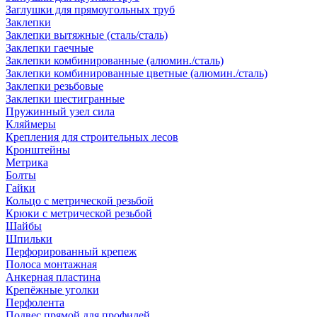
Заглушки для прямоугольных труб
Заклепки
Заклепки вытяжные (сталь/сталь)
Заклепки гаечные
Заклепки комбинированные (алюмин./сталь)
Заклепки комбинированные цветные (алюмин./сталь)
Заклепки резьбовые
Заклепки шестигранные
Пружинный узел сила
Кляймеры
Крепления для строительных лесов
Кронштейны
Метрика
Болты
Гайки
Кольцо с метрической резьбой
Крюки с метрической резьбой
Шайбы
Шпильки
Перфорированный крепеж
Полоса монтажная
Анкерная пластина
Крепёжные уголки
Перфолента
Подвес прямой для профилей