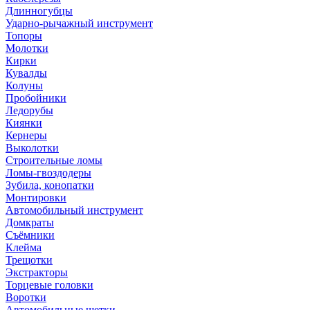
Длинногубцы
Ударно-рычажный инструмент
Топоры
Молотки
Кирки
Кувалды
Колуны
Пробойники
Ледорубы
Киянки
Кернеры
Выколотки
Строительные ломы
Ломы-гвоздодеры
Зубила, конопатки
Монтировки
Автомобильный инструмент
Домкраты
Съёмники
Клейма
Трещотки
Экстракторы
Торцевые головки
Воротки
Автомобильные щетки