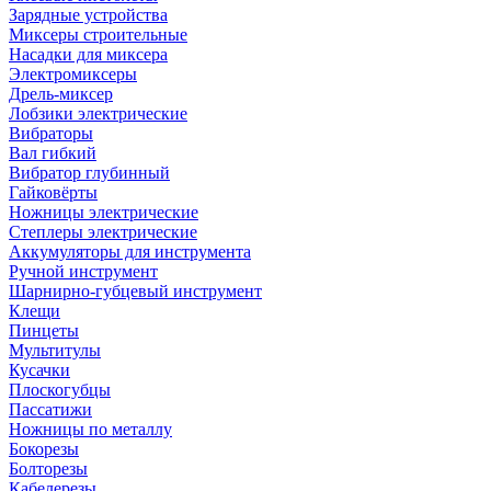
Зарядные устройства
Миксеры строительные
Насадки для миксера
Электромиксеры
Дрель-миксер
Лобзики электрические
Вибраторы
Вал гибкий
Вибратор глубинный
Гайковёрты
Ножницы электрические
Степлеры электрические
Аккумуляторы для инструмента
Ручной инструмент
Шарнирно-губцевый инструмент
Клещи
Пинцеты
Мультитулы
Кусачки
Плоскогубцы
Пассатижи
Ножницы по металлу
Бокорезы
Болторезы
Кабелерезы