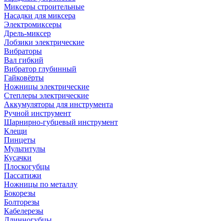
Миксеры строительные
Насадки для миксера
Электромиксеры
Дрель-миксер
Лобзики электрические
Вибраторы
Вал гибкий
Вибратор глубинный
Гайковёрты
Ножницы электрические
Степлеры электрические
Аккумуляторы для инструмента
Ручной инструмент
Шарнирно-губцевый инструмент
Клещи
Пинцеты
Мультитулы
Кусачки
Плоскогубцы
Пассатижи
Ножницы по металлу
Бокорезы
Болторезы
Кабелерезы
Длинногубцы