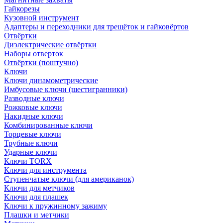
Гайкорезы
Кузовной инструмент
Адаптеры и переходники для трещёток и гайковёртов
Отвёртки
Диэлектрические отвёртки
Наборы отверток
Отвёртки (поштучно)
Ключи
Ключи динамометрические
Имбусовые ключи (шестигранники)
Разводные ключи
Рожковые ключи
Накидные ключи
Комбинированные ключи
Торцевые ключи
Трубные ключи
Ударные ключи
Ключи TORX
Ключи для инструмента
Ступенчатые ключи (для американок)
Ключи для метчиков
Ключи для плашек
Ключи к пружинному зажиму
Плашки и метчики