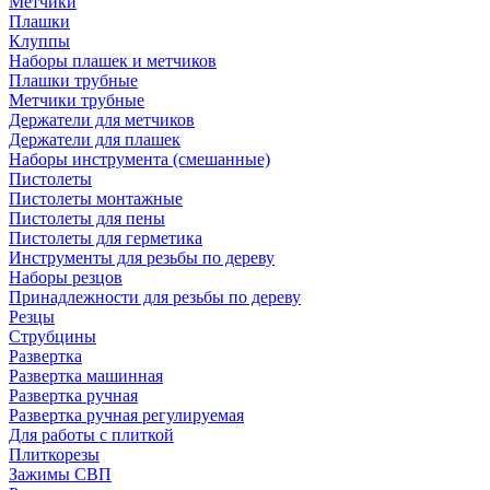
Метчики
Плашки
Клуппы
Наборы плашек и метчиков
Плашки трубные
Метчики трубные
Держатели для метчиков
Держатели для плашек
Наборы инструмента (смешанные)
Пистолеты
Пистолеты монтажные
Пистолеты для пены
Пистолеты для герметика
Инструменты для резьбы по дереву
Наборы резцов
Принадлежности для резьбы по дереву
Резцы
Струбцины
Развертка
Развертка машинная
Развертка ручная
Развертка ручная регулируемая
Для работы с плиткой
Плиткорезы
Зажимы СВП