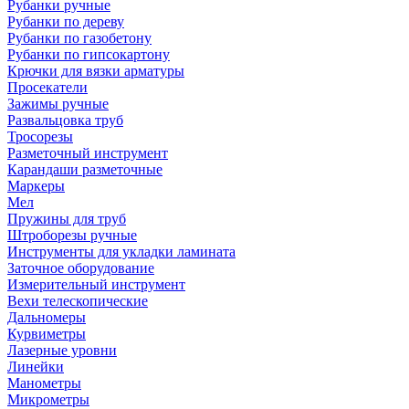
Рубанки ручные
Рубанки по дереву
Рубанки по газобетону
Рубанки по гипсокартону
Крючки для вязки арматуры
Просекатели
Зажимы ручные
Развальцовка труб
Тросорезы
Разметочный инструмент
Карандаши разметочные
Маркеры
Мел
Пружины для труб
Штроборезы ручные
Инструменты для укладки ламината
Заточное оборудование
Измерительный инструмент
Вехи телескопические
Дальномеры
Курвиметры
Лазерные уровни
Линейки
Манометры
Микрометры