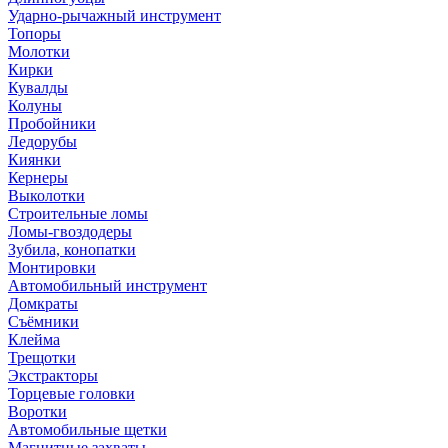
Ударно-рычажный инструмент
Топоры
Молотки
Кирки
Кувалды
Колуны
Пробойники
Ледорубы
Киянки
Кернеры
Выколотки
Строительные ломы
Ломы-гвоздодеры
Зубила, конопатки
Монтировки
Автомобильный инструмент
Домкраты
Съёмники
Клейма
Трещотки
Экстракторы
Торцевые головки
Воротки
Автомобильные щетки
Магнитные захваты