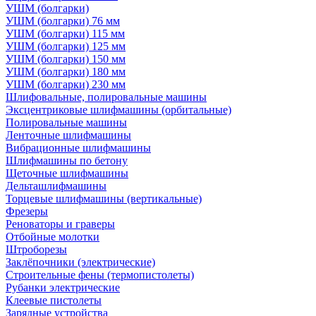
УШМ (болгарки)
УШМ (болгарки) 76 мм
УШМ (болгарки) 115 мм
УШМ (болгарки) 125 мм
УШМ (болгарки) 150 мм
УШМ (болгарки) 180 мм
УШМ (болгарки) 230 мм
Шлифовальные, полировальные машины
Эксцентриковые шлифмашины (орбитальные)
Полировальные машины
Ленточные шлифмашины
Вибрационные шлифмашины
Шлифмашины по бетону
Щеточные шлифмашины
Дельташлифмашины
Торцевые шлифмашины (вертикальные)
Фрезеры
Реноваторы и граверы
Отбойные молотки
Штроборезы
Заклёпочники (электрические)
Строительные фены (термопистолеты)
Рубанки электрические
Клеевые пистолеты
Зарядные устройства