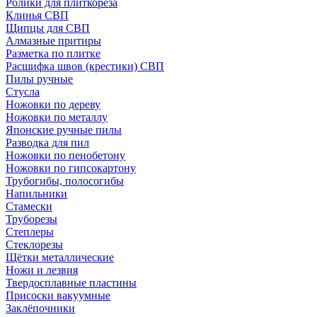
Ролики для плиткореза
Клинья СВП
Щипцы для СВП
Алмазные притиры
Разметка по плитке
Расшифка швов (крестики) СВП
Пилы ручные
Стусла
Ножовки по дереву
Ножовки по металлу
Японские ручные пилы
Разводка для пил
Ножовки по пенобетону
Ножовки по гипсокартону
Трубогибы, полосогибы
Напильники
Стамески
Труборезы
Степлеры
Стеклорезы
Щётки металлические
Ножи и лезвия
Твердосплавные пластины
Присоски вакуумные
Заклёпочники