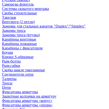
Саморезы флюгель
Системы скрытого монтажа
Скобы строительные
Такелаж
Вертлюги (2 петли)
Зажимы для стальных канатов "Duplex"/"Simplex"
Зажимы троса
Зажимы троса (втулка)
Карабины винтовые
Карабины пожарные
Карабины с фиксатором
Коуши
Крюки S-образные
Рым-болты
Рым-гайки
Скобы шакле такелажные
Соединители цепи
Талрепы
Тросы
Цепи
Фиксаторы арматуры
Защитные колпачки на арматуру
Фиксаторы арматуры «конус»
Фиксаторы арматуры «опора»