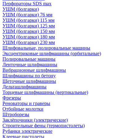
Перфораторы SDS max
УШМ (болгарки)
УШМ (болгарки) 76 мм
УШМ (болгарки) 115 мм
УШМ (болгарки) 125 мм
УШМ (болгарки) 150 мм
УШМ (болгарки) 180 мм
УШМ (болгарки) 230 мм
Шлифовальные, полировальные машины
Эксцентриковые шлифмашины (орбитальные)
Полировальные машины
Ленточные шлифмашины
Вибрационные шлифмашины
Шлифмашины по бетону
Щеточные шлифмашины
Дельташлифмашины
Торцевые шлифмашины (вертикальные)
Фрезеры
Реноваторы и граверы
Отбойные молотки
Штроборезы
Заклёпочники (электрические)
Строительные фены (термопистолеты)
Рубанки электрические
Клеевые пистолеты