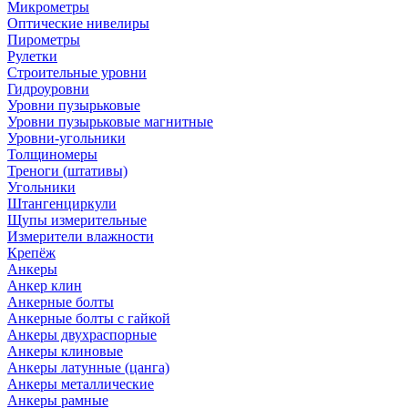
Микрометры
Оптические нивелиры
Пирометры
Рулетки
Строительные уровни
Гидроуровни
Уровни пузырьковые
Уровни пузырьковые магнитные
Уровни-угольники
Толщиномеры
Треноги (штативы)
Угольники
Штангенциркули
Щупы измерительные
Измерители влажности
Крепёж
Анкеры
Анкер клин
Анкерные болты
Анкерные болты с гайкой
Анкеры двухраспорные
Анкеры клиновые
Анкеры латунные (цанга)
Анкеры металлические
Анкеры рамные