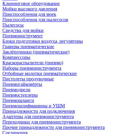
Клининговое оборудование
Мойки высокого давления
Приспособления для моек
Приспособления для пылесосов
Пылесосы
Средства для мойки
Пневмоинструмент
Блоки подготовки воздуха, регуляторы
Граверы пневматические
Заклёпочники (пневматические)
Компрессоры
Краскораспылители (пневмо)
Наборы пневмоинструмента
Отбойные молотки пневматические
Пистолеты продувочные
Пневмогайковёрты
Пневмодрели
Пневмостеплеры
Пневмошланги
Пневмошлифмашины и УШМ
Принадлежности для подключения
Адаптеры для пневмоинструмента
Переходники для пневмоинструмента
Прочие принадлежности для пневмоинструмента
Соединения