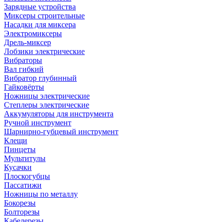
Зарядные устройства
Миксеры строительные
Насадки для миксера
Электромиксеры
Дрель-миксер
Лобзики электрические
Вибраторы
Вал гибкий
Вибратор глубинный
Гайковёрты
Ножницы электрические
Степлеры электрические
Аккумуляторы для инструмента
Ручной инструмент
Шарнирно-губцевый инструмент
Клещи
Пинцеты
Мультитулы
Кусачки
Плоскогубцы
Пассатижи
Ножницы по металлу
Бокорезы
Болторезы
Кабелерезы