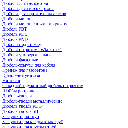
Дюбели для газобетона
Дюбели для гипсокартона
Дюбели для строительных лесов
Дюбели молли
Дюбели молли с прямым крюком
Дюбель PBT
Дюбель PDU
Дюбель PND
Дюбели под стяжку
Дюбели с крюком "Wkret-met"
Дюбели универсальные-Т
Дюбели фасадные
Дюбель-хомуты для кабеля
Крепёж для газобетона
Крепления унитаза
Ниппели
Складной пружинный дюбель с крючком
Шайбы рондоль
Дюбель-гвозди
Дюбель-гвозди металлические
Дюбель-гвоздь PDG
Дюбель-гвоздь SB
Заглушки для труб
Заглушки для квадратных труб
Заглушки для круглых труб