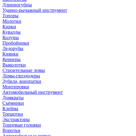
Длинногубцы
Ударно-рычажный инструмент
Топоры
Молотки
Кирки
Кувалды
Колуны
Пробойники
Ледорубы
Киянки
Кернеры
Выколотки
Строительные ломы
Ломы-гвоздодеры
Зубила, конопатки
Монтировки
Автомобильный инструмент
Домкраты
Съёмники
Клейма
Трещотки
Экстракторы
Торцевые головки
Воротки
Автомобильные щетки