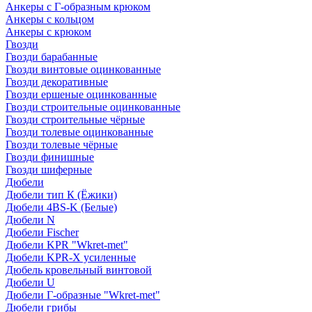
Анкеры с Г-образным крюком
Анкеры с кольцом
Анкеры с крюком
Гвозди
Гвозди барабанные
Гвозди винтовые оцинкованные
Гвозди декоративные
Гвозди ершеные оцинкованные
Гвозди строительные оцинкованные
Гвозди строительные чёрные
Гвозди толевые оцинкованные
Гвозди толевые чёрные
Гвозди финишные
Гвозди шиферные
Дюбели
Дюбели тип К (Ёжики)
Дюбели 4BS-K (Белые)
Дюбели N
Дюбели Fischer
Дюбели KPR "Wkret-met"
Дюбели KPR-Х усиленные
Дюбель кровельный винтовой
Дюбели U
Дюбели Г-образные "Wkret-met"
Дюбели грибы