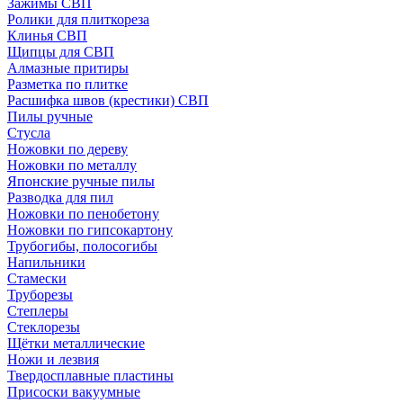
Зажимы СВП
Ролики для плиткореза
Клинья СВП
Щипцы для СВП
Алмазные притиры
Разметка по плитке
Расшифка швов (крестики) СВП
Пилы ручные
Стусла
Ножовки по дереву
Ножовки по металлу
Японские ручные пилы
Разводка для пил
Ножовки по пенобетону
Ножовки по гипсокартону
Трубогибы, полосогибы
Напильники
Стамески
Труборезы
Степлеры
Стеклорезы
Щётки металлические
Ножи и лезвия
Твердосплавные пластины
Присоски вакуумные