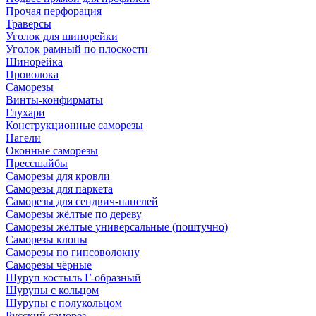
Прочая перфорация
Траверсы
Уголок для шинорейки
Уголок рамный по плоскости
Шинорейка
Проволока
Саморезы
Винты-конфирматы
Глухари
Конструкционные саморезы
Нагели
Оконные саморезы
Прессшайбы
Саморезы для кровли
Саморезы для паркета
Саморезы для сендвич-панелей
Саморезы жёлтые по дереву
Саморезы жёлтые универсальные (поштучно)
Саморезы клопы
Саморезы по гипсоволокну
Саморезы чёрные
Шуруп костыль Г-образный
Шурупы с кольцом
Шурупы с полукольцом
Русский саморез