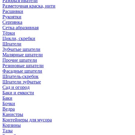
Разбрызгиватели
Разметочная краска, нити
Расшивки
Рукоятки
Серпянка
Сетка абразивная
Тёрки
Цикли, скребки
Шпатели
Зубчатые шпатели
Малярные шпатели
Прочие шпатели
Резиновые шпатели
Фасадные шпатели
Шпатель-скребок
Шпатели зубчатые
Сад и огород
Баки и емкости
Баки
Бочки
Ведра
Канистры
Контейнеры для мусора
Корзины
Тазы