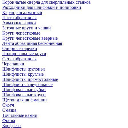
Корончатые сверла для сверлильных станков
Расходники для шлифовки и полировки
Карандаш алмазный
Паста абразивная
Алмазные чашки
Заточные круги и чашки
Круги лепестковые
Круги лепестковые веерные
Лента абразивная бесконечная
Опорные тарелки
Полировальные круги
Сетка абразивная
Черепашки
Шлифлисты (рулоны)
Шлифлисты круглые
Шлифлисты прямоугольные
Шлифлисты треугольные
Шлифовальные губки
Шлифовальные круги
Щетки для шифмашин
Скотч
Смазка
Точильные камни
Фрезы
Борфрезы