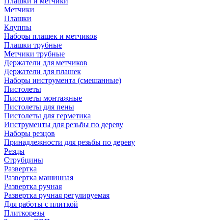
Плашки и метчики
Метчики
Плашки
Клуппы
Наборы плашек и метчиков
Плашки трубные
Метчики трубные
Держатели для метчиков
Держатели для плашек
Наборы инструмента (смешанные)
Пистолеты
Пистолеты монтажные
Пистолеты для пены
Пистолеты для герметика
Инструменты для резьбы по дереву
Наборы резцов
Принадлежности для резьбы по дереву
Резцы
Струбцины
Развертка
Развертка машинная
Развертка ручная
Развертка ручная регулируемая
Для работы с плиткой
Плиткорезы