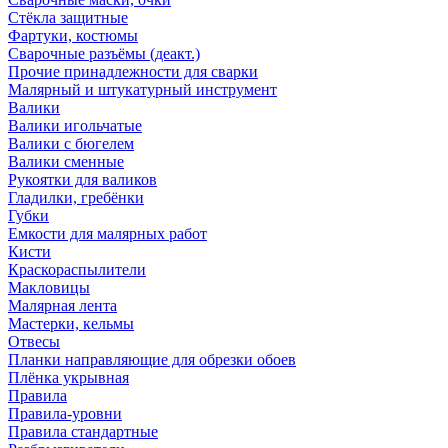
Стёкла защитные
Фартуки, костюмы
Сварочные разъёмы (деакт.)
Прочие принадлежности для сварки
Малярный и штукатурный инструмент
Валики
Валики игольчатые
Валики с бюгелем
Валики сменные
Рукоятки для валиков
Гладилки, гребёнки
Губки
Емкости для малярных работ
Кисти
Краскораспылители
Макловицы
Малярная лента
Мастерки, кельмы
Отвесы
Планки направляющие для обрезки обоев
Плёнка укрывная
Правила
Правила-уровни
Правила стандартные