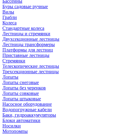
Бассейны
Буры садовые ручные
Вилы
Грабли
Колеса
Стандартные колеса
Лестницы и стремянки
Двухсекционные лестницы
Лестницы трансформеры
Платформы для лестниц
Приставные лестницы
Стремянки
Телескопические лестницы
Трехсекционные лестницы
Лопаты
Лопаты снеговые
Лопаты без черенков
Лопаты совковые
Лопаты штыковые
Насосное оборудование
Водопогружные кабели
Баки, гидроаккумуляторы
Блоки автоматики
Носилки
Мотопомпы