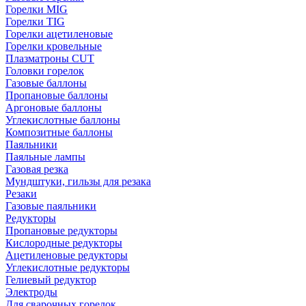
Горелки MIG
Горелки TIG
Горелки ацетиленовые
Горелки кровельные
Плазматроны CUT
Головки горелок
Газовые баллоны
Пропановые баллоны
Аргоновые баллоны
Углекислотные баллоны
Композитные баллоны
Паяльники
Паяльные лампы
Газовая резка
Мундштуки, гильзы для резака
Резаки
Газовые паяльники
Редукторы
Пропановые редукторы
Кислородные редукторы
Ацетиленовые редукторы
Углекислотные редукторы
Гелиевый редуктор
Электроды
Для сварочных горелок