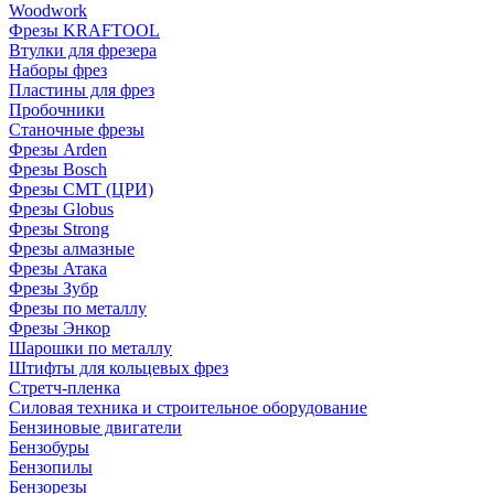
Woodwork
Фрезы KRAFTOOL
Втулки для фрезера
Наборы фрез
Пластины для фрез
Пробочники
Станочные фрезы
Фрезы Arden
Фрезы Bosch
Фрезы CMT (ЦРИ)
Фрезы Globus
Фрезы Strong
Фрезы алмазные
Фрезы Атака
Фрезы Зубр
Фрезы по металлу
Фрезы Энкор
Шарошки по металлу
Штифты для кольцевых фрез
Стретч-пленка
Силовая техника и строительное оборудование
Бензиновые двигатели
Бензобуры
Бензопилы
Бензорезы