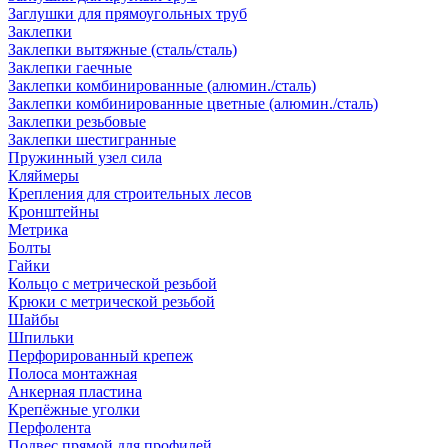
Заглушки для прямоугольных труб
Заклепки
Заклепки вытяжные (сталь/сталь)
Заклепки гаечные
Заклепки комбинированные (алюмин./сталь)
Заклепки комбинированные цветные (алюмин./сталь)
Заклепки резьбовые
Заклепки шестигранные
Пружинный узел сила
Кляймеры
Крепления для строительных лесов
Кронштейны
Метрика
Болты
Гайки
Кольцо с метрической резьбой
Крюки с метрической резьбой
Шайбы
Шпильки
Перфорированный крепеж
Полоса монтажная
Анкерная пластина
Крепёжные уголки
Перфолента
Подвес прямой для профилей