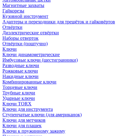
Магнитные захваты
Гайкорезы
Кузовной инструмент
Адаптеры и переходники для трещёток и гайковёртов
Отвёртки
Диэлектрические отвёртки
Наборы отверток
Отвёртки (поштучно)
Ключи
Ключи динамометрические
Имбусовые ключи (шестигранники)
Разводные ключи
Рожковые ключи
Накидные ключи
Комбинированные ключи
Торцевые ключи
Трубные ключи
Ударные ключи
Ключи TORX
Ключи для инструмента
Ступенчатые ключи (для американок)
Ключи для метчиков
Ключи для плашек
Ключи к пружинному зажиму