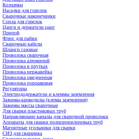
Колпачки
Насадки для горелок
Сварочные наконечники
Сопла для горелок
Цанги и держатели цанг
Припой
Флюс для пайки
Сварочные кабели
Шланги газовые
Проволока сварочная
Проволока алюминий
Проволока в прутках
Проволока нержавейка
Проволока омедненная
Проволока порошковая
Регуляторы
Электрододержатели и клеммы заземления
Зажимы-крокодилы (клемы заземления)
Зажимы массы сварочные
Для сварки пластиковых труб
Направляющие каналы для сварочной проволоки
Аппараты для сварки полипропиленовых труб
Магнитные угольники для сварки
СИЗ для сварщика
Сварочные маски, очки