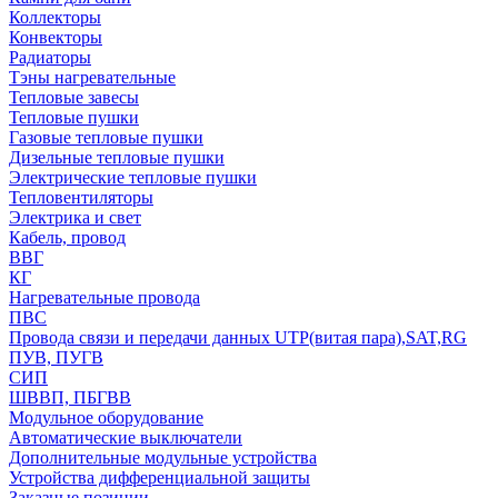
Коллекторы
Конвекторы
Радиаторы
Тэны нагревательные
Тепловые завесы
Тепловые пушки
Газовые тепловые пушки
Дизельные тепловые пушки
Электрические тепловые пушки
Тепловентиляторы
Электрика и свет
Кабель, провод
ВВГ
КГ
Нагревательные провода
ПВС
Провода связи и передачи данных UTP(витая пара),SAT,RG
ПУВ, ПУГВ
СИП
ШВВП, ПБГВВ
Модульное оборудование
Автоматические выключатели
Дополнительные модульные устройства
Устройства дифференциальной защиты
Заказные позиции