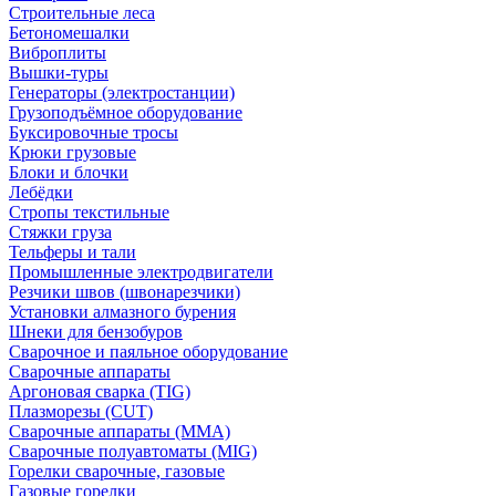
Строительные леса
Бетономешалки
Виброплиты
Вышки-туры
Генераторы (электростанции)
Грузоподъёмное оборудование
Буксировочные тросы
Крюки грузовые
Блоки и блочки
Лебёдки
Стропы текстильные
Стяжки груза
Тельферы и тали
Промышленные электродвигатели
Резчики швов (швонарезчики)
Установки алмазного бурения
Шнеки для бензобуров
Сварочное и паяльное оборудование
Сварочные аппараты
Аргоновая сварка (TIG)
Плазморезы (CUT)
Сварочные аппараты (MMA)
Сварочные полуавтоматы (MIG)
Горелки сварочные, газовые
Газовые горелки