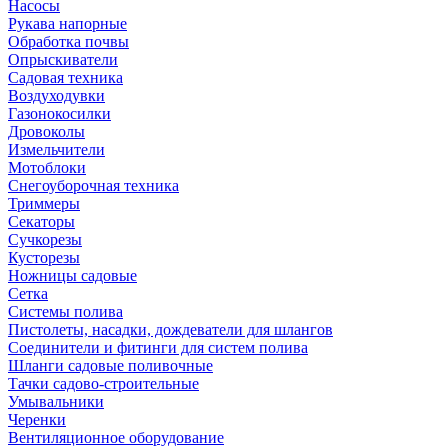
Насосы
Рукава напорные
Обработка почвы
Опрыскиватели
Садовая техника
Воздуходувки
Газонокосилки
Дровоколы
Измельчители
Мотоблоки
Снегоуборочная техника
Триммеры
Секаторы
Сучкорезы
Кусторезы
Ножницы садовые
Сетка
Системы полива
Пистолеты, насадки, дождеватели для шлангов
Соединители и фитинги для систем полива
Шланги садовые поливочные
Тачки садово-строительные
Умывальники
Черенки
Вентиляционное оборудование