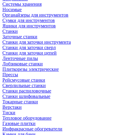
Системы хранения
Носимые
Органайзеры для инструментов
Сумки для инструментов
Ящики для инструментов
Станки
Заточные станки
Станки для заточки инструмента
Станки для заточки сверл
Станки для заточки цепей
Ленточные пилы
Лобзиковые станки
Плиткорезы электрические
Прессы
Рейсмусовые станки
Сверлильные станки
Станки распиловочные
Станки шлифовальные
Токарные станки
Верстаки
Тиски
Тепловое оборудование
Газовые плитки
Инфракрасные обогреватели
Камни для бани