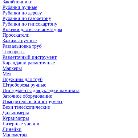
Заклёпочники
Рубанки ручные
Рубанки по дереву
Рубанки по газобетону
Рубанки по гипсокартону
Крючки для вязки арматуры
Просекатели
Зажимы ручные
Развальцовка труб
Тросорезы
Разметочный инструмент
Карандаши разметочные
Маркеры
Мел
Пружины для труб
Штроборезы ручные
Инструменты для укладки ламината
Заточное оборудование
Измерительный инструмент
Вехи телескопические
Дальномеры
Курвиметры
Лазерные уровни
Линейки
Манометры