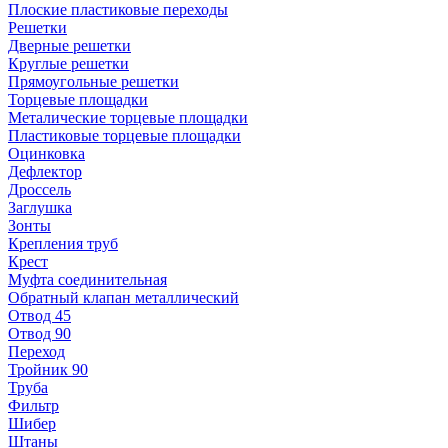
Плоские пластиковые переходы
Решетки
Дверные решетки
Круглые решетки
Прямоугольные решетки
Торцевые площадки
Металические торцевые площадки
Пластиковые торцевые площадки
Оцинковка
Дефлектор
Дроссель
Заглушка
Зонты
Крепления труб
Крест
Муфта соединительная
Обратный клапан металлический
Отвод 45
Отвод 90
Переход
Тройник 90
Труба
Фильтр
Шибер
Штаны