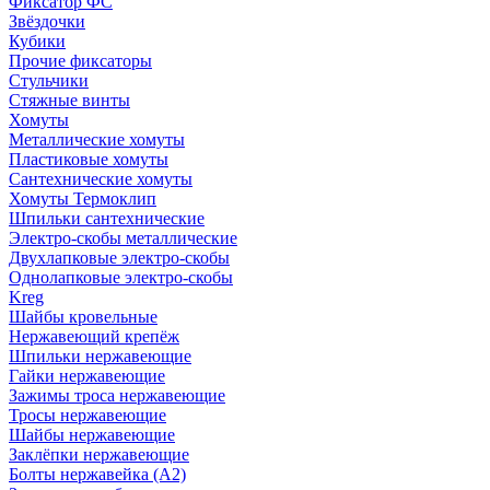
Фиксатор ФС
Звёздочки
Кубики
Прочие фиксаторы
Стульчики
Стяжные винты
Хомуты
Металлические хомуты
Пластиковые хомуты
Сантехнические хомуты
Хомуты Термоклип
Шпильки сантехнические
Электро-скобы металлические
Двухлапковые электро-скобы
Однолапковые электро-скобы
Kreg
Шайбы кровельные
Нержавеющий крепёж
Шпильки нержавеющие
Гайки нержавеющие
Зажимы троса нержавеющие
Тросы нержавеющие
Шайбы нержавеющие
Заклёпки нержавеющие
Болты нержавейка (А2)