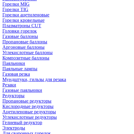
Горелки MIG
Горелки TIG
Горелки ацетиленовые
Горелки кровельные
Плазматроны CUT
Головки горелок
Газовые баллоны
Пропановые баллоны
Аргоновые баллоны
Углекислотные баллоны
Композитные баллоны
Паяльники
Паяльные лампы
Газовая резка
Мундштуки, гильзы для резака
Резаки
Газовые паяльники
Редукторы
Пропановые редукторы
Кислородные редукторы
Ацетиленовые редукторы
Углекислотные редукторы
Гелиевый редуктор
Электроды
Для сварочных горелок