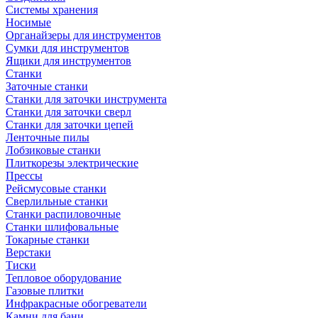
Системы хранения
Носимые
Органайзеры для инструментов
Сумки для инструментов
Ящики для инструментов
Станки
Заточные станки
Станки для заточки инструмента
Станки для заточки сверл
Станки для заточки цепей
Ленточные пилы
Лобзиковые станки
Плиткорезы электрические
Прессы
Рейсмусовые станки
Сверлильные станки
Станки распиловочные
Станки шлифовальные
Токарные станки
Верстаки
Тиски
Тепловое оборудование
Газовые плитки
Инфракрасные обогреватели
Камни для бани