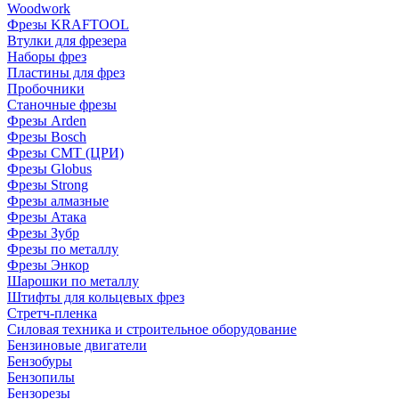
Woodwork
Фрезы KRAFTOOL
Втулки для фрезера
Наборы фрез
Пластины для фрез
Пробочники
Станочные фрезы
Фрезы Arden
Фрезы Bosch
Фрезы CMT (ЦРИ)
Фрезы Globus
Фрезы Strong
Фрезы алмазные
Фрезы Атака
Фрезы Зубр
Фрезы по металлу
Фрезы Энкор
Шарошки по металлу
Штифты для кольцевых фрез
Стретч-пленка
Силовая техника и строительное оборудование
Бензиновые двигатели
Бензобуры
Бензопилы
Бензорезы