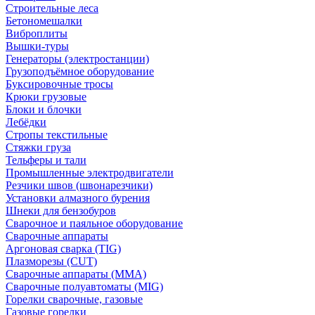
Строительные леса
Бетономешалки
Виброплиты
Вышки-туры
Генераторы (электростанции)
Грузоподъёмное оборудование
Буксировочные тросы
Крюки грузовые
Блоки и блочки
Лебёдки
Стропы текстильные
Стяжки груза
Тельферы и тали
Промышленные электродвигатели
Резчики швов (швонарезчики)
Установки алмазного бурения
Шнеки для бензобуров
Сварочное и паяльное оборудование
Сварочные аппараты
Аргоновая сварка (TIG)
Плазморезы (CUT)
Сварочные аппараты (MMA)
Сварочные полуавтоматы (MIG)
Горелки сварочные, газовые
Газовые горелки