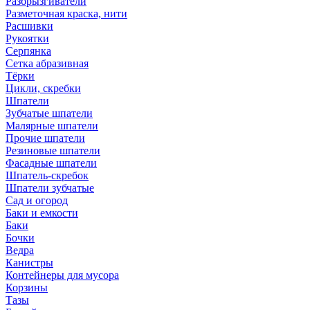
Разбрызгиватели
Разметочная краска, нити
Расшивки
Рукоятки
Серпянка
Сетка абразивная
Тёрки
Цикли, скребки
Шпатели
Зубчатые шпатели
Малярные шпатели
Прочие шпатели
Резиновые шпатели
Фасадные шпатели
Шпатель-скребок
Шпатели зубчатые
Сад и огород
Баки и емкости
Баки
Бочки
Ведра
Канистры
Контейнеры для мусора
Корзины
Тазы