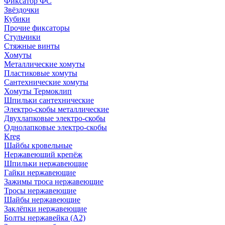
Фиксатор ФС
Звёздочки
Кубики
Прочие фиксаторы
Стульчики
Стяжные винты
Хомуты
Металлические хомуты
Пластиковые хомуты
Сантехнические хомуты
Хомуты Термоклип
Шпильки сантехнические
Электро-скобы металлические
Двухлапковые электро-скобы
Однолапковые электро-скобы
Kreg
Шайбы кровельные
Нержавеющий крепёж
Шпильки нержавеющие
Гайки нержавеющие
Зажимы троса нержавеющие
Тросы нержавеющие
Шайбы нержавеющие
Заклёпки нержавеющие
Болты нержавейка (А2)