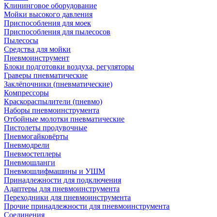
Клининговое оборудование
Мойки высокого давления
Приспособления для моек
Приспособления для пылесосов
Пылесосы
Средства для мойки
Пневмоинструмент
Блоки подготовки воздуха, регуляторы
Граверы пневматические
Заклёпочники (пневматические)
Компрессоры
Краскораспылители (пневмо)
Наборы пневмоинструмента
Отбойные молотки пневматические
Пистолеты продувочные
Пневмогайковёрты
Пневмодрели
Пневмостеплеры
Пневмошланги
Пневмошлифмашины и УШМ
Принадлежности для подключения
Адаптеры для пневмоинструмента
Переходники для пневмоинструмента
Прочие принадлежности для пневмоинструмента
Соединения