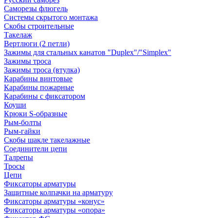
Саморезы флюгель
Системы скрытого монтажа
Скобы строительные
Такелаж
Вертлюги (2 петли)
Зажимы для стальных канатов "Duplex"/"Simplex"
Зажимы троса
Зажимы троса (втулка)
Карабины винтовые
Карабины пожарные
Карабины с фиксатором
Коуши
Крюки S-образные
Рым-болты
Рым-гайки
Скобы шакле такелажные
Соединители цепи
Талрепы
Тросы
Цепи
Фиксаторы арматуры
Защитные колпачки на арматуру
Фиксаторы арматуры «конус»
Фиксаторы арматуры «опора»