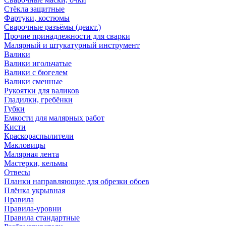
Стёкла защитные
Фартуки, костюмы
Сварочные разъёмы (деакт.)
Прочие принадлежности для сварки
Малярный и штукатурный инструмент
Валики
Валики игольчатые
Валики с бюгелем
Валики сменные
Рукоятки для валиков
Гладилки, гребёнки
Губки
Емкости для малярных работ
Кисти
Краскораспылители
Макловицы
Малярная лента
Мастерки, кельмы
Отвесы
Планки направляющие для обрезки обоев
Плёнка укрывная
Правила
Правила-уровни
Правила стандартные