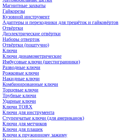
Магнитные захваты
Гайкорезы
Кузовной инструмент
Адаптеры и переходники для трещёток и гайковёртов
Отвёртки
Диэлектрические отвёртки
Наборы отверток
Отвёртки (поштучно)
Ключи
Ключи динамометрические
Имбусовые ключи (шестигранники)
Разводные ключи
Рожковые ключи
Накидные ключи
Комбинированные ключи
Торцевые ключи
Трубные ключи
Ударные ключи
Ключи TORX
Ключи для инструмента
Ступенчатые ключи (для американок)
Ключи для метчиков
Ключи для плашек
Ключи к пружинному зажиму