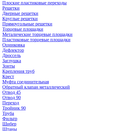
Плоские пластиковые переходы
Решетки
Дверные решетки
Круглые решетки
Прямоугольные решетки
Торцевые площадки
Металические торцевые площадки
Пластиковые торцевые площадки
Оцинковка
Дефлектор
Дроссель
Заглушка
Зонты
Крепления труб
Крест
Муфта соединительная
Обратный клапан металлический
Отвод 45
Отвод 90
Переход
Тройник 90
Труба
Фильтр
Шибер
Штаны