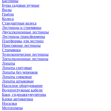
Бассейны
Буры садовые ручные
Вилы
Грабли
Колеса
Стандартные колеса
Лестницы и стремянки
Двухсекционные лестницы
Лестницы трансформеры
Платформы для лестниц
Приставные лестницы
Стремянки
Телескопические лестницы
Трехсекционные лестницы
Лопаты
Лопаты снеговые
Лопаты без черенков
Лопаты совковые
Лопаты штыковые
Насосное оборудование
Водопогружные кабели
Баки, гидроаккумуляторы
Блоки автоматики
Носилки
Мотопомпы