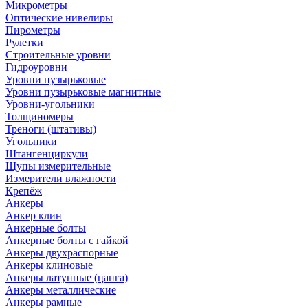
Микрометры
Оптические нивелиры
Пирометры
Рулетки
Строительные уровни
Гидроуровни
Уровни пузырьковые
Уровни пузырьковые магнитные
Уровни-угольники
Толщиномеры
Треноги (штативы)
Угольники
Штангенциркули
Щупы измерительные
Измерители влажности
Крепёж
Анкеры
Анкер клин
Анкерные болты
Анкерные болты с гайкой
Анкеры двухраспорные
Анкеры клиновые
Анкеры латунные (цанга)
Анкеры металлические
Анкеры рамные