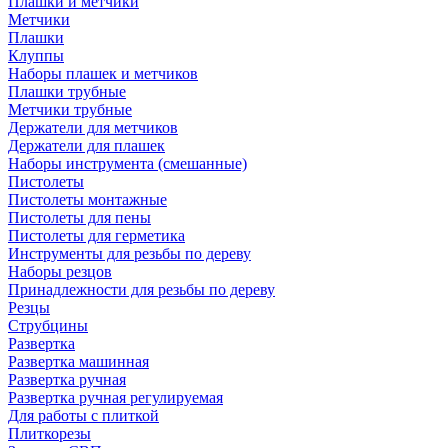
Плашки и метчики
Метчики
Плашки
Клуппы
Наборы плашек и метчиков
Плашки трубные
Метчики трубные
Держатели для метчиков
Держатели для плашек
Наборы инструмента (смешанные)
Пистолеты
Пистолеты монтажные
Пистолеты для пены
Пистолеты для герметика
Инструменты для резьбы по дереву
Наборы резцов
Принадлежности для резьбы по дереву
Резцы
Струбцины
Развертка
Развертка машинная
Развертка ручная
Развертка ручная регулируемая
Для работы с плиткой
Плиткорезы