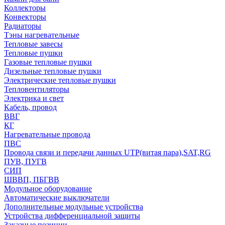
Коллекторы
Конвекторы
Радиаторы
Тэны нагревательные
Тепловые завесы
Тепловые пушки
Газовые тепловые пушки
Дизельные тепловые пушки
Электрические тепловые пушки
Тепловентиляторы
Электрика и свет
Кабель, провод
ВВГ
КГ
Нагревательные провода
ПВС
Провода связи и передачи данных UTP(витая пара),SAT,RG
ПУВ, ПУГВ
СИП
ШВВП, ПБГВВ
Модульное оборудование
Автоматические выключатели
Дополнительные модульные устройства
Устройства дифференциальной защиты
Заказные позиции