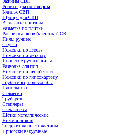
Зажимы СВП
Ролики для плиткореза
Клинья СВП
Щипцы для СВП
Алмазные притиры
Разметка по плитке
Расшифка швов (крестики) СВП
Пилы ручные
Стусла
Ножовки по дереву
Ножовки по металлу
Японские ручные пилы
Разводка для пил
Ножовки по пенобетону
Ножовки по гипсокартону
Трубогибы, полосогибы
Напильники
Стамески
Труборезы
Степлеры
Стеклорезы
Щётки металлические
Ножи и лезвия
Твердосплавные пластины
Присоски вакуумные