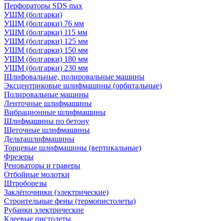
Перфораторы SDS max
УШМ (болгарки)
УШМ (болгарки) 76 мм
УШМ (болгарки) 115 мм
УШМ (болгарки) 125 мм
УШМ (болгарки) 150 мм
УШМ (болгарки) 180 мм
УШМ (болгарки) 230 мм
Шлифовальные, полировальные машины
Эксцентриковые шлифмашины (орбитальные)
Полировальные машины
Ленточные шлифмашины
Вибрационные шлифмашины
Шлифмашины по бетону
Щеточные шлифмашины
Дельташлифмашины
Торцевые шлифмашины (вертикальные)
Фрезеры
Реноваторы и граверы
Отбойные молотки
Штроборезы
Заклёпочники (электрические)
Строительные фены (термопистолеты)
Рубанки электрические
Клеевые пистолеты