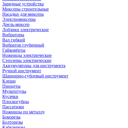
Зарядные устройства
Миксеры строительные
Насадки для миксера
Электромиксеры
Дрель-миксер
Лобзики электрические
Вибраторы
Вал гибкий
Вибратор глубинный
Гайковёрты
Ножницы электрические
Степлеры электрические
Аккумуляторы для инструмента
Ручной инструмент
Шарнирно-губцевый инструмент
Клещи
Пинцеты
Мультитулы
Кусачки
Плоскогубцы
Пассатижи
Ножницы по металлу
Бокорезы
Болторезы
Кабелерезы