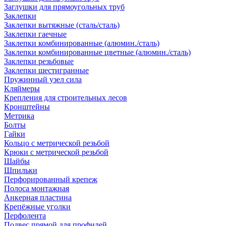
Заглушки для прямоугольных труб
Заклепки
Заклепки вытяжные (сталь/сталь)
Заклепки гаечные
Заклепки комбинированные (алюмин./сталь)
Заклепки комбинированные цветные (алюмин./сталь)
Заклепки резьбовые
Заклепки шестигранные
Пружинный узел сила
Кляймеры
Крепления для строительных лесов
Кронштейны
Метрика
Болты
Гайки
Кольцо с метрической резьбой
Крюки с метрической резьбой
Шайбы
Шпильки
Перфорированный крепеж
Полоса монтажная
Анкерная пластина
Крепёжные уголки
Перфолента
Подвес прямой для профилей