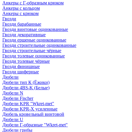
Анкеры с Г-образным крюком
Анкеры с кольцом
Анкеры с крюком
Гвозди
Гвозди барабанные
Гвозди винтовые оцинкованные
Гвозди декоративные
Гвозди ершеные оцинкованные
Гвозди строительные оцинкованные
Гвозди строительные чёрные
Гвозди толевые оцинкованные
Гвозди толевые чёрные
Гвозди финишные
Гвозди шиферные
Дюбели
Дюбели тип К (Ёжики)
Дюбели 4BS-K (Белые)
Дюбели N
Дюбели Fischer
Дюбели KPR "Wkret-met"
Дюбели KPR-Х усиленные
Дюбель кровельный винтовой
Дюбели U
Дюбели Г-образные "Wkret-met"
Дюбели грибы