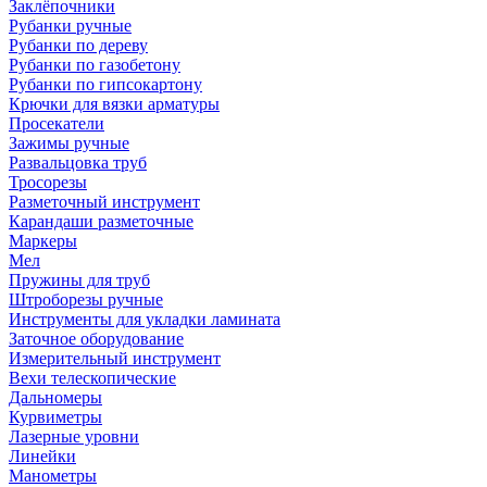
Заклёпочники
Рубанки ручные
Рубанки по дереву
Рубанки по газобетону
Рубанки по гипсокартону
Крючки для вязки арматуры
Просекатели
Зажимы ручные
Развальцовка труб
Тросорезы
Разметочный инструмент
Карандаши разметочные
Маркеры
Мел
Пружины для труб
Штроборезы ручные
Инструменты для укладки ламината
Заточное оборудование
Измерительный инструмент
Вехи телескопические
Дальномеры
Курвиметры
Лазерные уровни
Линейки
Манометры