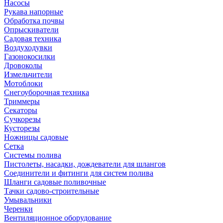
Насосы
Рукава напорные
Обработка почвы
Опрыскиватели
Садовая техника
Воздуходувки
Газонокосилки
Дровоколы
Измельчители
Мотоблоки
Снегоуборочная техника
Триммеры
Секаторы
Сучкорезы
Кусторезы
Ножницы садовые
Сетка
Системы полива
Пистолеты, насадки, дождеватели для шлангов
Соединители и фитинги для систем полива
Шланги садовые поливочные
Тачки садово-строительные
Умывальники
Черенки
Вентиляционное оборудование