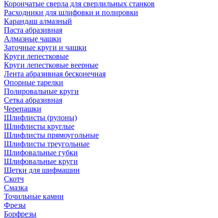
Корончатые сверла для сверлильных станков
Расходники для шлифовки и полировки
Карандаш алмазный
Паста абразивная
Алмазные чашки
Заточные круги и чашки
Круги лепестковые
Круги лепестковые веерные
Лента абразивная бесконечная
Опорные тарелки
Полировальные круги
Сетка абразивная
Черепашки
Шлифлисты (рулоны)
Шлифлисты круглые
Шлифлисты прямоугольные
Шлифлисты треугольные
Шлифовальные губки
Шлифовальные круги
Щетки для шифмашин
Скотч
Смазка
Точильные камни
Фрезы
Борфрезы