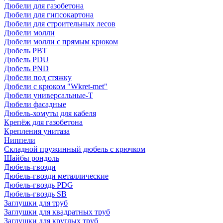
Дюбели для газобетона
Дюбели для гипсокартона
Дюбели для строительных лесов
Дюбели молли
Дюбели молли с прямым крюком
Дюбель PBT
Дюбель PDU
Дюбель PND
Дюбели под стяжку
Дюбели с крюком "Wkret-met"
Дюбели универсальные-Т
Дюбели фасадные
Дюбель-хомуты для кабеля
Крепёж для газобетона
Крепления унитаза
Ниппели
Складной пружинный дюбель с крючком
Шайбы рондоль
Дюбель-гвозди
Дюбель-гвозди металлические
Дюбель-гвоздь PDG
Дюбель-гвоздь SB
Заглушки для труб
Заглушки для квадратных труб
Заглушки для круглых труб