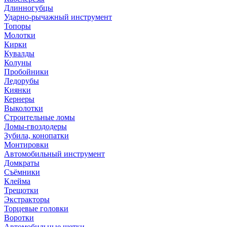
Длинногубцы
Ударно-рычажный инструмент
Топоры
Молотки
Кирки
Кувалды
Колуны
Пробойники
Ледорубы
Киянки
Кернеры
Выколотки
Строительные ломы
Ломы-гвоздодеры
Зубила, конопатки
Монтировки
Автомобильный инструмент
Домкраты
Съёмники
Клейма
Трещотки
Экстракторы
Торцевые головки
Воротки
Автомобильные щетки