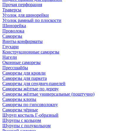
Прочая перфорация
Траверсы
Уголок для шинорейки
Уголок рамный по плоскости
Шинорейка
Проволока
Саморезы
Винты-конфирматы
Глухари
Конструкционные саморезы
Нагели
Оконные саморезы
Прессшайбы
Саморезы для кровли
Саморезы для паркета
Саморезы для сендвич-панелей
Саморезы жёлтые по дереву
Саморезы жёлтые универсальные (поштучно)
Саморезы клопы
Саморезы по гипсоволокну
Саморезы чёрные
Шуруп костыль Г-образный
Шурупы с кольцом
Шурупы с полукольцом
Русский саморез