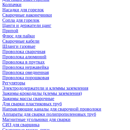
Колпачки
Насадки для горелок
Сварочные наконечники
Сопла для горелок
Цанги и держатели цанг
Припой
Флюс для пайки
Сварочные кабели
Шланги газовые
Проволока сварочная
Проволока алюминий
Проволока в прутках
Проволока нержавейка
Проволока омедненная
Проволока порошковая
Регуляторы
Электрододержатели и клеммы заземления
Зажимы-крокодилы (клемы заземления)
Зажимы массы сварочные
Для сварки пластиковых труб
Направляющие каналы для сварочной проволоки
Аппараты для сварки полипропиленовых труб
Магнитные угольники для сварки
СИЗ для сварщика
Сварочные маски, очки