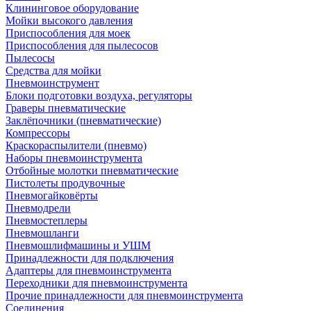
Клининговое оборудование
Мойки высокого давления
Приспособления для моек
Приспособления для пылесосов
Пылесосы
Средства для мойки
Пневмоинструмент
Блоки подготовки воздуха, регуляторы
Граверы пневматические
Заклёпочники (пневматические)
Компрессоры
Краскораспылители (пневмо)
Наборы пневмоинструмента
Отбойные молотки пневматические
Пистолеты продувочные
Пневмогайковёрты
Пневмодрели
Пневмостеплеры
Пневмошланги
Пневмошлифмашины и УШМ
Принадлежности для подключения
Адаптеры для пневмоинструмента
Переходники для пневмоинструмента
Прочие принадлежности для пневмоинструмента
Соединения