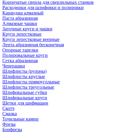
Корончатые сверла для сверлильных станков
Расходники для шлифовки и полировки
Карандаш алмазный
Паста абразивная
Алмазные чашки
Заточные круги и чашки
Круги лепестковые
Круги лепестковые веерные
Лента абразивная бесконечная
Опорные тарелки
Полировальные круги
Сетка абразивная
Черепашки
Шлифлисты (рулоны)
Шлифлисты круглые
Шлифлисты прямоугольные
Шлифлисты треугольные
Шлифовальные губки
Шлифовальные круги
Щетки для шифмашин
Скотч
Смазка
Точильные камни
Фрезы
Борфрезы