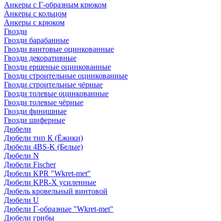
Анкеры с Г-образным крюком
Анкеры с кольцом
Анкеры с крюком
Гвозди
Гвозди барабанные
Гвозди винтовые оцинкованные
Гвозди декоративные
Гвозди ершеные оцинкованные
Гвозди строительные оцинкованные
Гвозди строительные чёрные
Гвозди толевые оцинкованные
Гвозди толевые чёрные
Гвозди финишные
Гвозди шиферные
Дюбели
Дюбели тип К (Ёжики)
Дюбели 4BS-K (Белые)
Дюбели N
Дюбели Fischer
Дюбели KPR "Wkret-met"
Дюбели KPR-Х усиленные
Дюбель кровельный винтовой
Дюбели U
Дюбели Г-образные "Wkret-met"
Дюбели грибы