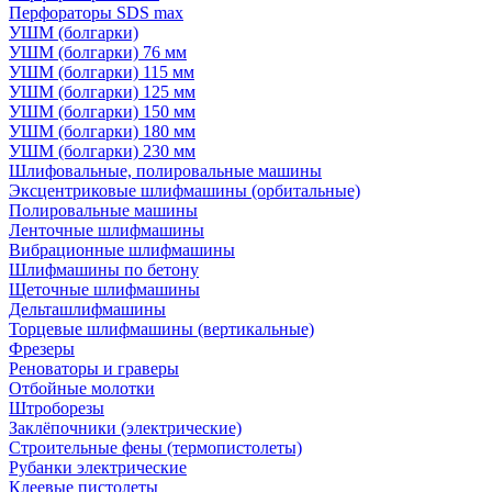
Перфораторы SDS max
УШМ (болгарки)
УШМ (болгарки) 76 мм
УШМ (болгарки) 115 мм
УШМ (болгарки) 125 мм
УШМ (болгарки) 150 мм
УШМ (болгарки) 180 мм
УШМ (болгарки) 230 мм
Шлифовальные, полировальные машины
Эксцентриковые шлифмашины (орбитальные)
Полировальные машины
Ленточные шлифмашины
Вибрационные шлифмашины
Шлифмашины по бетону
Щеточные шлифмашины
Дельташлифмашины
Торцевые шлифмашины (вертикальные)
Фрезеры
Реноваторы и граверы
Отбойные молотки
Штроборезы
Заклёпочники (электрические)
Строительные фены (термопистолеты)
Рубанки электрические
Клеевые пистолеты