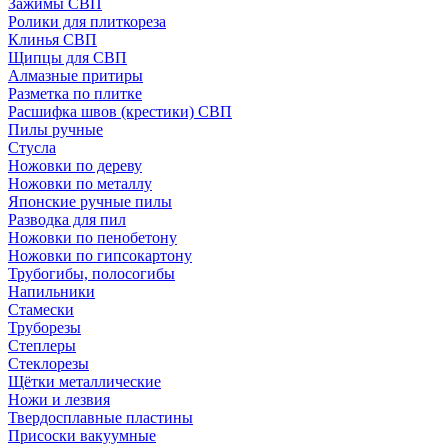
Зажимы СВП
Ролики для плиткореза
Клинья СВП
Щипцы для СВП
Алмазные притиры
Разметка по плитке
Расшифка швов (крестики) СВП
Пилы ручные
Стусла
Ножовки по дереву
Ножовки по металлу
Японские ручные пилы
Разводка для пил
Ножовки по пенобетону
Ножовки по гипсокартону
Трубогибы, полосогибы
Напильники
Стамески
Труборезы
Степлеры
Стеклорезы
Щётки металлические
Ножи и лезвия
Твердосплавные пластины
Присоски вакуумные