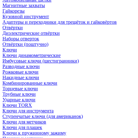
Магнитные захваты
Гайкорезы
Кузовной инструмент
Адаптеры и переходники для трещёток и гайковёртов
Отвёртки
Диэлектрические отвёртки
Наборы отверток
Отвёртки (поштучно)
Ключи
Ключи динамометрические
Имбусовые ключи (шестигранники)
Разводные ключи
Рожковые ключи
Накидные ключи
Комбинированные ключи
Торцевые ключи
Трубные ключи
Ударные ключи
Ключи TORX
Ключи для инструмента
Ступенчатые ключи (для американок)
Ключи для метчиков
Ключи для плашек
Ключи к пружинному зажиму