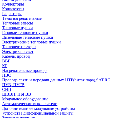
Коллекторы
Конвекторы
Радиаторы
Тэны нагревательные
Тепловые завесы
Тепловые пушки
Газовые тепловые пушки
Дизельные тепловые пушки
Электрические тепловые пушки
Тепловентиляторы
Электрика и свет
Кабель, провод
ВВГ
КГ
Нагревательные провода
ПВС
Провода связи и передачи данных UTP(витая пара),SAT,RG
ПУВ, ПУГВ
СИП
ШВВП, ПБГВВ
Модульное оборудование
Автоматические выключатели
Дополнительные модульные устройства
Устройства дифференциальной защиты
Заказные позиции