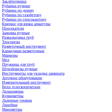
Заклёпочники
Рубанки ручные
Рубанки по дереву
Рубанки по газобетону
Рубанки по гипсокартону
Крючки для вязки арматуры
Просекатели
Зажимы ручные
Развальцовка труб
Тросорезы
Разметочный инструмент
Карандаши разметочные
Маркеры
Мел
Пружины для труб
Штроборезы ручные
Инструменты для укладки ламината
Заточное оборудование
Измерительный инструмент
Вехи телескопические
Дальномеры
Курвиметры
Лазерные уровни
Линейки
Манометры