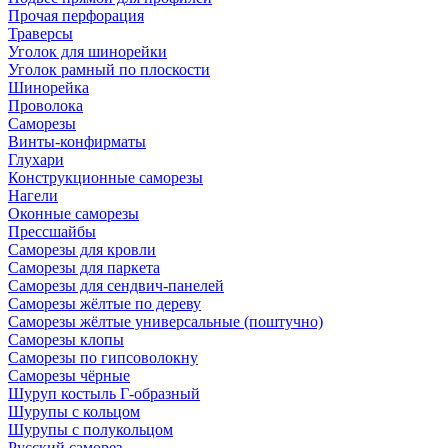
Прочая перфорация
Траверсы
Уголок для шинорейки
Уголок рамный по плоскости
Шинорейка
Проволока
Саморезы
Винты-конфирматы
Глухари
Конструкционные саморезы
Нагели
Оконные саморезы
Прессшайбы
Саморезы для кровли
Саморезы для паркета
Саморезы для сендвич-панелей
Саморезы жёлтые по дереву
Саморезы жёлтые универсальные (поштучно)
Саморезы клопы
Саморезы по гипсоволокну
Саморезы чёрные
Шуруп костыль Г-образный
Шурупы с кольцом
Шурупы с полукольцом
Русский саморез