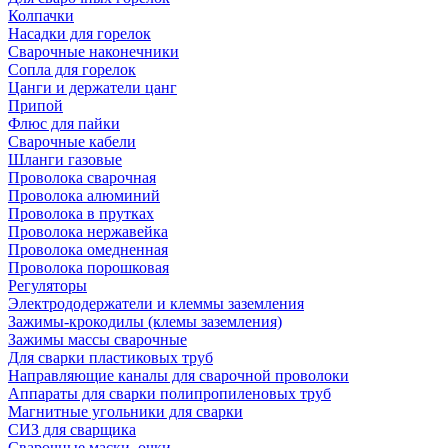
Колпачки
Насадки для горелок
Сварочные наконечники
Сопла для горелок
Цанги и держатели цанг
Припой
Флюс для пайки
Сварочные кабели
Шланги газовые
Проволока сварочная
Проволока алюминий
Проволока в прутках
Проволока нержавейка
Проволока омедненная
Проволока порошковая
Регуляторы
Электрододержатели и клеммы заземления
Зажимы-крокодилы (клемы заземления)
Зажимы массы сварочные
Для сварки пластиковых труб
Направляющие каналы для сварочной проволоки
Аппараты для сварки полипропиленовых труб
Магнитные угольники для сварки
СИЗ для сварщика
Сварочные маски, очки