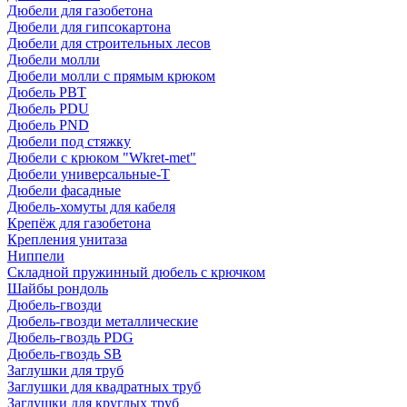
Дюбели для газобетона
Дюбели для гипсокартона
Дюбели для строительных лесов
Дюбели молли
Дюбели молли с прямым крюком
Дюбель PBT
Дюбель PDU
Дюбель PND
Дюбели под стяжку
Дюбели с крюком "Wkret-met"
Дюбели универсальные-Т
Дюбели фасадные
Дюбель-хомуты для кабеля
Крепёж для газобетона
Крепления унитаза
Ниппели
Складной пружинный дюбель с крючком
Шайбы рондоль
Дюбель-гвозди
Дюбель-гвозди металлические
Дюбель-гвоздь PDG
Дюбель-гвоздь SB
Заглушки для труб
Заглушки для квадратных труб
Заглушки для круглых труб