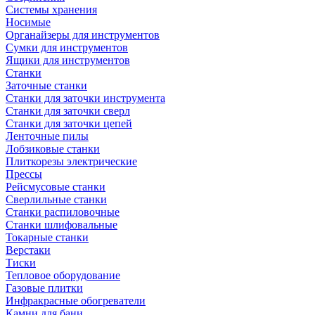
Системы хранения
Носимые
Органайзеры для инструментов
Сумки для инструментов
Ящики для инструментов
Станки
Заточные станки
Станки для заточки инструмента
Станки для заточки сверл
Станки для заточки цепей
Ленточные пилы
Лобзиковые станки
Плиткорезы электрические
Прессы
Рейсмусовые станки
Сверлильные станки
Станки распиловочные
Станки шлифовальные
Токарные станки
Верстаки
Тиски
Тепловое оборудование
Газовые плитки
Инфракрасные обогреватели
Камни для бани