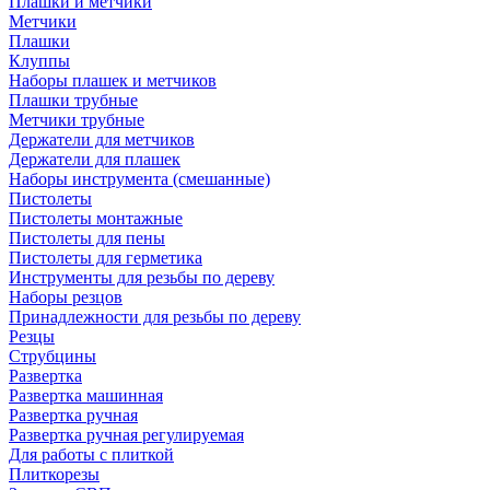
Плашки и метчики
Метчики
Плашки
Клуппы
Наборы плашек и метчиков
Плашки трубные
Метчики трубные
Держатели для метчиков
Держатели для плашек
Наборы инструмента (смешанные)
Пистолеты
Пистолеты монтажные
Пистолеты для пены
Пистолеты для герметика
Инструменты для резьбы по дереву
Наборы резцов
Принадлежности для резьбы по дереву
Резцы
Струбцины
Развертка
Развертка машинная
Развертка ручная
Развертка ручная регулируемая
Для работы с плиткой
Плиткорезы