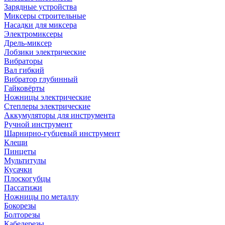
Зарядные устройства
Миксеры строительные
Насадки для миксера
Электромиксеры
Дрель-миксер
Лобзики электрические
Вибраторы
Вал гибкий
Вибратор глубинный
Гайковёрты
Ножницы электрические
Степлеры электрические
Аккумуляторы для инструмента
Ручной инструмент
Шарнирно-губцевый инструмент
Клещи
Пинцеты
Мультитулы
Кусачки
Плоскогубцы
Пассатижи
Ножницы по металлу
Бокорезы
Болторезы
Кабелерезы