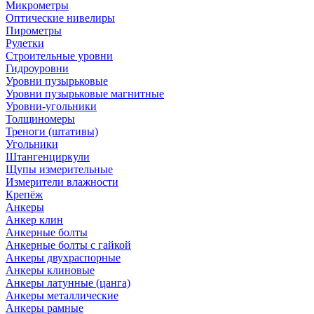
Микрометры
Оптические нивелиры
Пирометры
Рулетки
Строительные уровни
Гидроуровни
Уровни пузырьковые
Уровни пузырьковые магнитные
Уровни-угольники
Толщиномеры
Треноги (штативы)
Угольники
Штангенциркули
Щупы измерительные
Измерители влажности
Крепёж
Анкеры
Анкер клин
Анкерные болты
Анкерные болты с гайкой
Анкеры двухраспорные
Анкеры клиновые
Анкеры латунные (цанга)
Анкеры металлические
Анкеры рамные