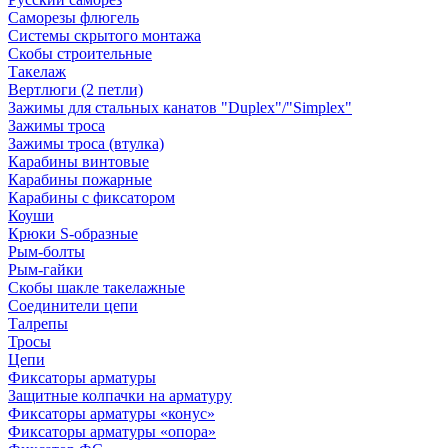
Саморезы флюгель
Системы скрытого монтажа
Скобы строительные
Такелаж
Вертлюги (2 петли)
Зажимы для стальных канатов "Duplex"/"Simplex"
Зажимы троса
Зажимы троса (втулка)
Карабины винтовые
Карабины пожарные
Карабины с фиксатором
Коуши
Крюки S-образные
Рым-болты
Рым-гайки
Скобы шакле такелажные
Соединители цепи
Талрепы
Тросы
Цепи
Фиксаторы арматуры
Защитные колпачки на арматуру
Фиксаторы арматуры «конус»
Фиксаторы арматуры «опора»