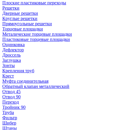
Плоские пластиковые переходы
Решетки
Дверные решетки
Круглые решетки
Прямоугольные решетки
Торцевые площадки
Металические торцевые площадки
Пластиковые торцевые площадки
Оцинковка
Дефлектор
Дроссель
Заглушка
Зонты
Крепления труб
Крест
Муфта соединительная
Обратный клапан металлический
Отвод 45
Отвод 90
Переход
Тройник 90
Труба
Фильтр
Шибер
Штаны