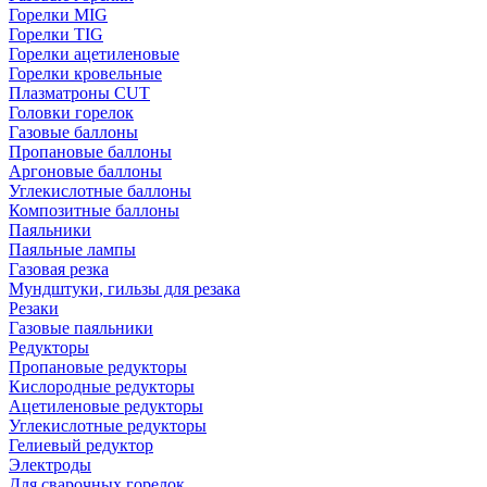
Горелки MIG
Горелки TIG
Горелки ацетиленовые
Горелки кровельные
Плазматроны CUT
Головки горелок
Газовые баллоны
Пропановые баллоны
Аргоновые баллоны
Углекислотные баллоны
Композитные баллоны
Паяльники
Паяльные лампы
Газовая резка
Мундштуки, гильзы для резака
Резаки
Газовые паяльники
Редукторы
Пропановые редукторы
Кислородные редукторы
Ацетиленовые редукторы
Углекислотные редукторы
Гелиевый редуктор
Электроды
Для сварочных горелок