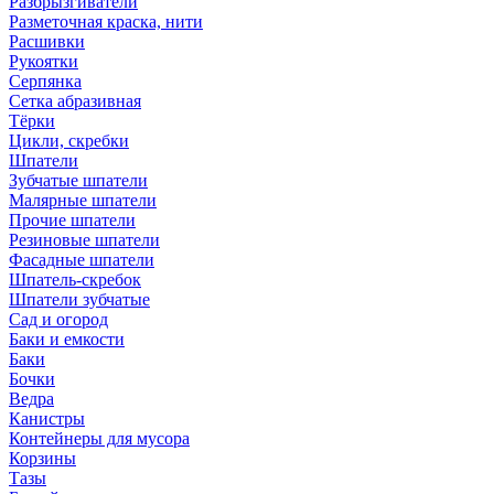
Разбрызгиватели
Разметочная краска, нити
Расшивки
Рукоятки
Серпянка
Сетка абразивная
Тёрки
Цикли, скребки
Шпатели
Зубчатые шпатели
Малярные шпатели
Прочие шпатели
Резиновые шпатели
Фасадные шпатели
Шпатель-скребок
Шпатели зубчатые
Сад и огород
Баки и емкости
Баки
Бочки
Ведра
Канистры
Контейнеры для мусора
Корзины
Тазы