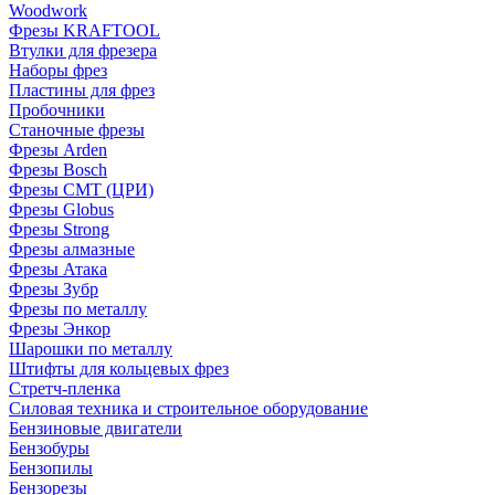
Woodwork
Фрезы KRAFTOOL
Втулки для фрезера
Наборы фрез
Пластины для фрез
Пробочники
Станочные фрезы
Фрезы Arden
Фрезы Bosch
Фрезы CMT (ЦРИ)
Фрезы Globus
Фрезы Strong
Фрезы алмазные
Фрезы Атака
Фрезы Зубр
Фрезы по металлу
Фрезы Энкор
Шарошки по металлу
Штифты для кольцевых фрез
Стретч-пленка
Силовая техника и строительное оборудование
Бензиновые двигатели
Бензобуры
Бензопилы
Бензорезы