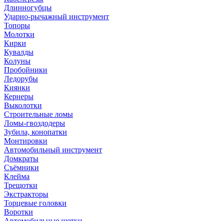
Длинногубцы
Ударно-рычажный инструмент
Топоры
Молотки
Кирки
Кувалды
Колуны
Пробойники
Ледорубы
Киянки
Кернеры
Выколотки
Строительные ломы
Ломы-гвоздодеры
Зубила, конопатки
Монтировки
Автомобильный инструмент
Домкраты
Съёмники
Клейма
Трещотки
Экстракторы
Торцевые головки
Воротки
Автомобильные щетки