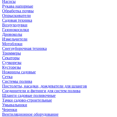
Насосы
Рукава напорные
Обработка почвы
Опрыскиватели
Садовая техника
Воздуходувки
Газонокосилки
Дровоколы
Измельчители
Мотоблоки
Снегоуборочная техника
Триммеры
Секаторы
Сучкорезы
Кусторезы
Ножницы садовые
Сетка
Системы полива
Пистолеты, насадки, дождеватели для шлангов
Соединители и фитинги для систем полива
Шланги садовые поливочные
Тачки садово-строительные
Умывальники
Черенки
Вентиляционное оборудование