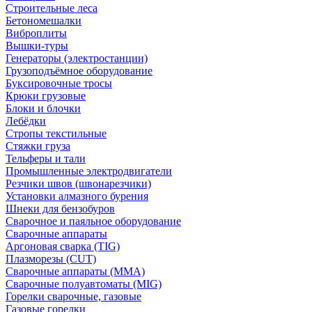
Строительные леса
Бетономешалки
Виброплиты
Вышки-туры
Генераторы (электростанции)
Грузоподъёмное оборудование
Буксировочные тросы
Крюки грузовые
Блоки и блочки
Лебёдки
Стропы текстильные
Стяжки груза
Тельферы и тали
Промышленные электродвигатели
Резчики швов (швонарезчики)
Установки алмазного бурения
Шнеки для бензобуров
Сварочное и паяльное оборудование
Сварочные аппараты
Аргоновая сварка (TIG)
Плазморезы (CUT)
Сварочные аппараты (MMA)
Сварочные полуавтоматы (MIG)
Горелки сварочные, газовые
Газовые горелки