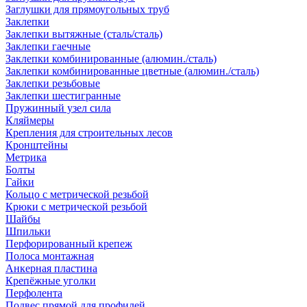
Заглушки для прямоугольных труб
Заклепки
Заклепки вытяжные (сталь/сталь)
Заклепки гаечные
Заклепки комбинированные (алюмин./сталь)
Заклепки комбинированные цветные (алюмин./сталь)
Заклепки резьбовые
Заклепки шестигранные
Пружинный узел сила
Кляймеры
Крепления для строительных лесов
Кронштейны
Метрика
Болты
Гайки
Кольцо с метрической резьбой
Крюки с метрической резьбой
Шайбы
Шпильки
Перфорированный крепеж
Полоса монтажная
Анкерная пластина
Крепёжные уголки
Перфолента
Подвес прямой для профилей