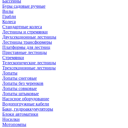
Бассейны
Буры садовые ручные
Вилы
Грабли
Колеса
Стандартные колеса
Лестницы и стремянки
Двухсекционные лестницы
Лестницы трансформеры
Платформы для лестниц
Приставные лестницы
Стремянки
Телескопические лестницы
Трехсекционные лестницы
Лопаты
Лопаты снеговые
Лопаты без черенков
Лопаты совковые
Лопаты штыковые
Насосное оборудование
Водопогружные кабели
Баки, гидроаккумуляторы
Блоки автоматики
Носилки
Мотопомпы