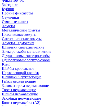
Фиксатор ФС
Звёздочки
Кубики
Прочие фиксаторы
Стульчики
Стяжные винты
Хомуты
Металлические хомуты
Пластиковые хомуты
Сантехнические хомуты
Хомуты Термоклип
Шпильки сантехнические
Электро-скобы металлические
Двухлапковые электро-скобы
Однолапковые электро-скобы
Kreg
Шайбы кровельные
Нержавеющий крепёж
Шпильки нержавеющие
Гайки нержавеющие
Зажимы троса нержавеющие
Тросы нержавеющие
Шайбы нержавеющие
Заклёпки нержавеющие
Болты нержавейка (А2)