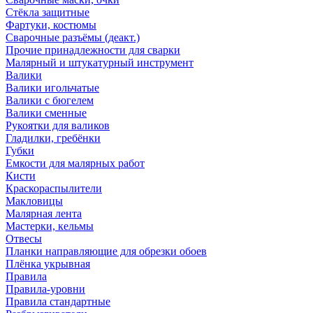
Стёкла защитные
Фартуки, костюмы
Сварочные разъёмы (деакт.)
Прочие принадлежности для сварки
Малярный и штукатурный инструмент
Валики
Валики игольчатые
Валики с бюгелем
Валики сменные
Рукоятки для валиков
Гладилки, гребёнки
Губки
Емкости для малярных работ
Кисти
Краскораспылители
Макловицы
Малярная лента
Мастерки, кельмы
Отвесы
Планки направляющие для обрезки обоев
Плёнка укрывная
Правила
Правила-уровни
Правила стандартные