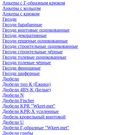
Анкеры с Г-образным крюком
Анкеры с кольцом
Анкеры с крюком
Гвозди
Гвозди барабанные
Гвозди винтовые оцинкованные
Гвозди декоративные
Гвозди ершеные оцинкованные
Гвозди строительные оцинкованные
Гвозди строительные чёрные
Гвозди толевые оцинкованные
Гвозди толевые чёрные
Гвозди финишные
Гвозди шиферные
Дюбели
Дюбели тип К (Ёжики)
Дюбели 4BS-K (Белые)
Дюбели N
Дюбели Fischer
Дюбели KPR "Wkret-met"
Дюбели KPR-Х усиленные
Дюбель кровельный винтовой
Дюбели U
Дюбели Г-образные "Wkret-met"
Дюбели грибы