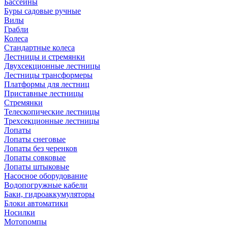
Бассейны
Буры садовые ручные
Вилы
Грабли
Колеса
Стандартные колеса
Лестницы и стремянки
Двухсекционные лестницы
Лестницы трансформеры
Платформы для лестниц
Приставные лестницы
Стремянки
Телескопические лестницы
Трехсекционные лестницы
Лопаты
Лопаты снеговые
Лопаты без черенков
Лопаты совковые
Лопаты штыковые
Насосное оборудование
Водопогружные кабели
Баки, гидроаккумуляторы
Блоки автоматики
Носилки
Мотопомпы