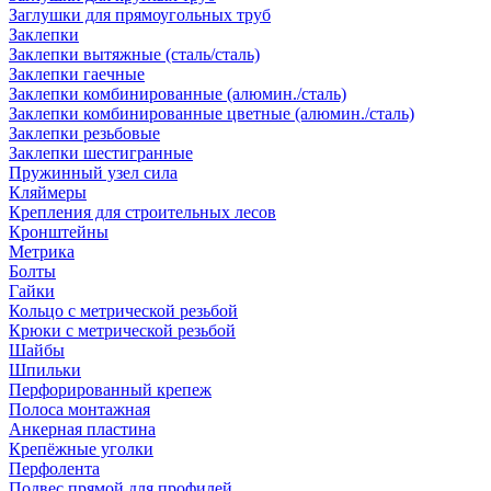
Заглушки для прямоугольных труб
Заклепки
Заклепки вытяжные (сталь/сталь)
Заклепки гаечные
Заклепки комбинированные (алюмин./сталь)
Заклепки комбинированные цветные (алюмин./сталь)
Заклепки резьбовые
Заклепки шестигранные
Пружинный узел сила
Кляймеры
Крепления для строительных лесов
Кронштейны
Метрика
Болты
Гайки
Кольцо с метрической резьбой
Крюки с метрической резьбой
Шайбы
Шпильки
Перфорированный крепеж
Полоса монтажная
Анкерная пластина
Крепёжные уголки
Перфолента
Подвес прямой для профилей