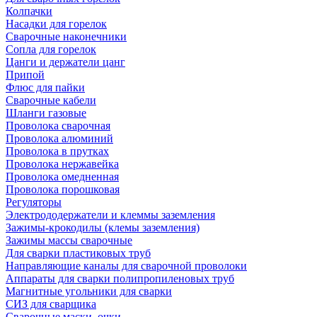
Колпачки
Насадки для горелок
Сварочные наконечники
Сопла для горелок
Цанги и держатели цанг
Припой
Флюс для пайки
Сварочные кабели
Шланги газовые
Проволока сварочная
Проволока алюминий
Проволока в прутках
Проволока нержавейка
Проволока омедненная
Проволока порошковая
Регуляторы
Электрододержатели и клеммы заземления
Зажимы-крокодилы (клемы заземления)
Зажимы массы сварочные
Для сварки пластиковых труб
Направляющие каналы для сварочной проволоки
Аппараты для сварки полипропиленовых труб
Магнитные угольники для сварки
СИЗ для сварщика
Сварочные маски, очки