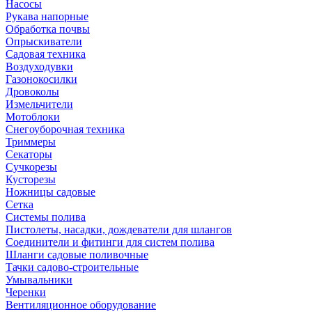
Насосы
Рукава напорные
Обработка почвы
Опрыскиватели
Садовая техника
Воздуходувки
Газонокосилки
Дровоколы
Измельчители
Мотоблоки
Снегоуборочная техника
Триммеры
Секаторы
Сучкорезы
Кусторезы
Ножницы садовые
Сетка
Системы полива
Пистолеты, насадки, дождеватели для шлангов
Соединители и фитинги для систем полива
Шланги садовые поливочные
Тачки садово-строительные
Умывальники
Черенки
Вентиляционное оборудование