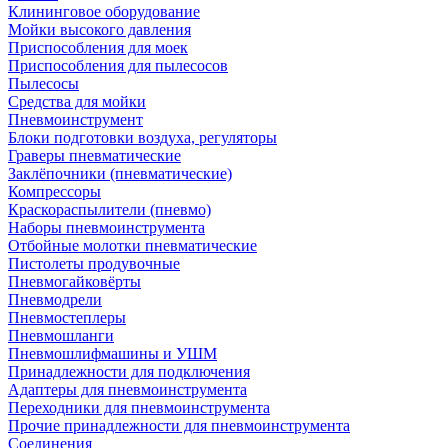
Клининговое оборудование
Мойки высокого давления
Приспособления для моек
Приспособления для пылесосов
Пылесосы
Средства для мойки
Пневмоинструмент
Блоки подготовки воздуха, регуляторы
Граверы пневматические
Заклёпочники (пневматические)
Компрессоры
Краскораспылители (пневмо)
Наборы пневмоинструмента
Отбойные молотки пневматические
Пистолеты продувочные
Пневмогайковёрты
Пневмодрели
Пневмостеплеры
Пневмошланги
Пневмошлифмашины и УШМ
Принадлежности для подключения
Адаптеры для пневмоинструмента
Переходники для пневмоинструмента
Прочие принадлежности для пневмоинструмента
Соединения