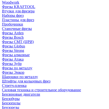
Woodwork
Фрезы KRAFTOOL
Втулки для фрезера
Наборы фрез
Пластины для фрез
Пробочники
Станочные фрезы
Фрезы Arden
Фрезы Bosch
Фрезы CMT (ЦРИ)
Фрезы Globus
Фрезы Strong
Фрезы алмазные
Фрезы Атака
Фрезы Зубр
Фрезы по металлу
Фрезы Энкор
Шарошки по металлу
Штифты для кольцевых фрез
Стретч-пленка
Силовая техника и строительное оборудование
Бензиновые двигатели
Бензобуры
Бензопилы
Бензорезы