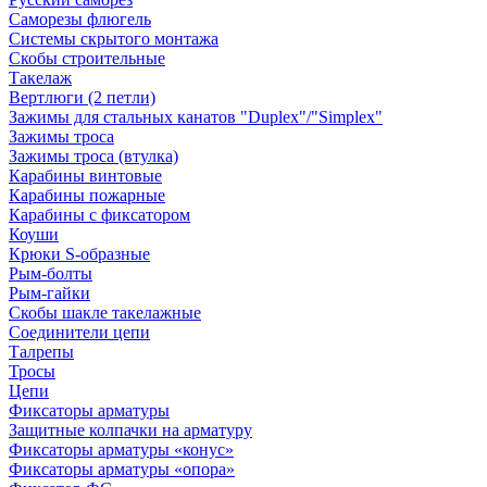
Саморезы флюгель
Системы скрытого монтажа
Скобы строительные
Такелаж
Вертлюги (2 петли)
Зажимы для стальных канатов "Duplex"/"Simplex"
Зажимы троса
Зажимы троса (втулка)
Карабины винтовые
Карабины пожарные
Карабины с фиксатором
Коуши
Крюки S-образные
Рым-болты
Рым-гайки
Скобы шакле такелажные
Соединители цепи
Талрепы
Тросы
Цепи
Фиксаторы арматуры
Защитные колпачки на арматуру
Фиксаторы арматуры «конус»
Фиксаторы арматуры «опора»