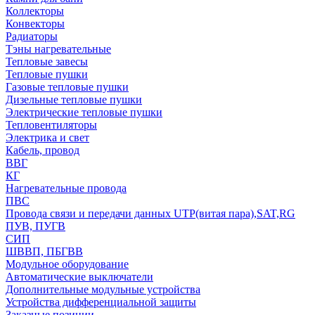
Коллекторы
Конвекторы
Радиаторы
Тэны нагревательные
Тепловые завесы
Тепловые пушки
Газовые тепловые пушки
Дизельные тепловые пушки
Электрические тепловые пушки
Тепловентиляторы
Электрика и свет
Кабель, провод
ВВГ
КГ
Нагревательные провода
ПВС
Провода связи и передачи данных UTP(витая пара),SAT,RG
ПУВ, ПУГВ
СИП
ШВВП, ПБГВВ
Модульное оборудование
Автоматические выключатели
Дополнительные модульные устройства
Устройства дифференциальной защиты
Заказные позиции