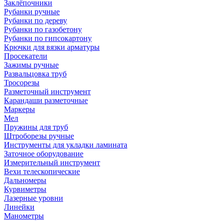
Заклёпочники
Рубанки ручные
Рубанки по дереву
Рубанки по газобетону
Рубанки по гипсокартону
Крючки для вязки арматуры
Просекатели
Зажимы ручные
Развальцовка труб
Тросорезы
Разметочный инструмент
Карандаши разметочные
Маркеры
Мел
Пружины для труб
Штроборезы ручные
Инструменты для укладки ламината
Заточное оборудование
Измерительный инструмент
Вехи телескопические
Дальномеры
Курвиметры
Лазерные уровни
Линейки
Манометры