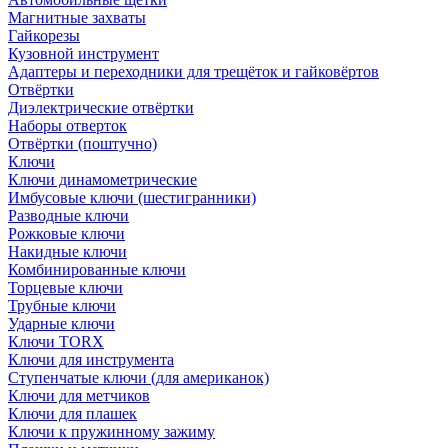
Магнитные захваты
Гайкорезы
Кузовной инструмент
Адаптеры и переходники для трещёток и гайковёртов
Отвёртки
Диэлектрические отвёртки
Наборы отверток
Отвёртки (поштучно)
Ключи
Ключи динамометрические
Имбусовые ключи (шестигранники)
Разводные ключи
Рожковые ключи
Накидные ключи
Комбинированные ключи
Торцевые ключи
Трубные ключи
Ударные ключи
Ключи TORX
Ключи для инструмента
Ступенчатые ключи (для американок)
Ключи для метчиков
Ключи для плашек
Ключи к пружинному зажиму