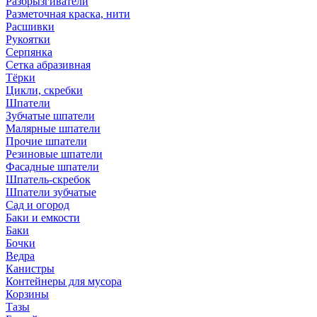
Разбрызгиватели
Разметочная краска, нити
Расшивки
Рукоятки
Серпянка
Сетка абразивная
Тёрки
Цикли, скребки
Шпатели
Зубчатые шпатели
Малярные шпатели
Прочие шпатели
Резиновые шпатели
Фасадные шпатели
Шпатель-скребок
Шпатели зубчатые
Сад и огород
Баки и емкости
Баки
Бочки
Ведра
Канистры
Контейнеры для мусора
Корзины
Тазы