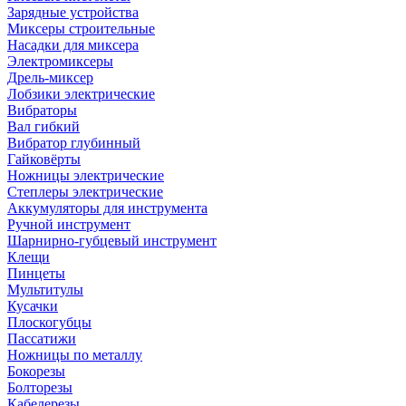
Зарядные устройства
Миксеры строительные
Насадки для миксера
Электромиксеры
Дрель-миксер
Лобзики электрические
Вибраторы
Вал гибкий
Вибратор глубинный
Гайковёрты
Ножницы электрические
Степлеры электрические
Аккумуляторы для инструмента
Ручной инструмент
Шарнирно-губцевый инструмент
Клещи
Пинцеты
Мультитулы
Кусачки
Плоскогубцы
Пассатижи
Ножницы по металлу
Бокорезы
Болторезы
Кабелерезы