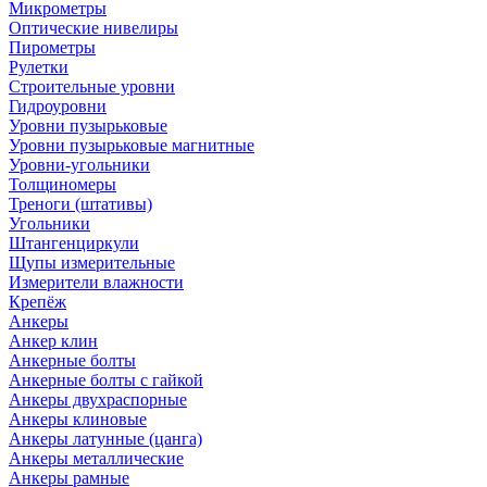
Микрометры
Оптические нивелиры
Пирометры
Рулетки
Строительные уровни
Гидроуровни
Уровни пузырьковые
Уровни пузырьковые магнитные
Уровни-угольники
Толщиномеры
Треноги (штативы)
Угольники
Штангенциркули
Щупы измерительные
Измерители влажности
Крепёж
Анкеры
Анкер клин
Анкерные болты
Анкерные болты с гайкой
Анкеры двухраспорные
Анкеры клиновые
Анкеры латунные (цанга)
Анкеры металлические
Анкеры рамные