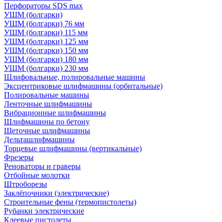
Перфораторы SDS max
УШМ (болгарки)
УШМ (болгарки) 76 мм
УШМ (болгарки) 115 мм
УШМ (болгарки) 125 мм
УШМ (болгарки) 150 мм
УШМ (болгарки) 180 мм
УШМ (болгарки) 230 мм
Шлифовальные, полировальные машины
Эксцентриковые шлифмашины (орбитальные)
Полировальные машины
Ленточные шлифмашины
Вибрационные шлифмашины
Шлифмашины по бетону
Щеточные шлифмашины
Дельташлифмашины
Торцевые шлифмашины (вертикальные)
Фрезеры
Реноваторы и граверы
Отбойные молотки
Штроборезы
Заклёпочники (электрические)
Строительные фены (термопистолеты)
Рубанки электрические
Клеевые пистолеты