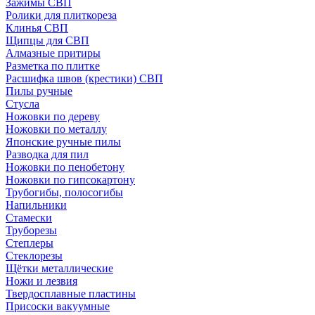
Зажимы СВП
Ролики для плиткореза
Клинья СВП
Щипцы для СВП
Алмазные притиры
Разметка по плитке
Расшифка швов (крестики) СВП
Пилы ручные
Стусла
Ножовки по дереву
Ножовки по металлу
Японские ручные пилы
Разводка для пил
Ножовки по пенобетону
Ножовки по гипсокартону
Трубогибы, полосогибы
Напильники
Стамески
Труборезы
Степлеры
Стеклорезы
Щётки металлические
Ножи и лезвия
Твердосплавные пластины
Присоски вакуумные