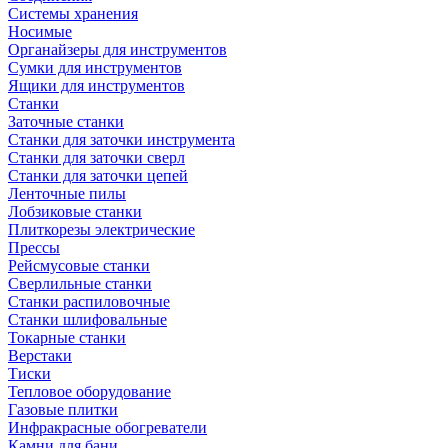
Системы хранения
Носимые
Органайзеры для инструментов
Сумки для инструментов
Ящики для инструментов
Станки
Заточные станки
Станки для заточки инструмента
Станки для заточки сверл
Станки для заточки цепей
Ленточные пилы
Лобзиковые станки
Плиткорезы электрические
Прессы
Рейсмусовые станки
Сверлильные станки
Станки распиловочные
Станки шлифовальные
Токарные станки
Верстаки
Тиски
Тепловое оборудование
Газовые плитки
Инфракрасные обогреватели
Камни для бани