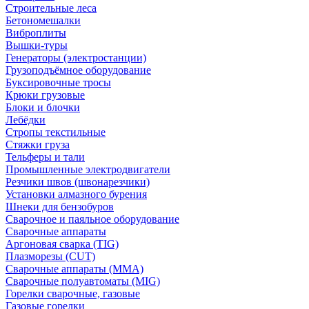
Строительные леса
Бетономешалки
Виброплиты
Вышки-туры
Генераторы (электростанции)
Грузоподъёмное оборудование
Буксировочные тросы
Крюки грузовые
Блоки и блочки
Лебёдки
Стропы текстильные
Стяжки груза
Тельферы и тали
Промышленные электродвигатели
Резчики швов (швонарезчики)
Установки алмазного бурения
Шнеки для бензобуров
Сварочное и паяльное оборудование
Сварочные аппараты
Аргоновая сварка (TIG)
Плазморезы (CUT)
Сварочные аппараты (MMA)
Сварочные полуавтоматы (MIG)
Горелки сварочные, газовые
Газовые горелки