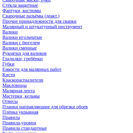
Стёкла защитные
Фартуки, костюмы
Сварочные разъёмы (деакт.)
Прочие принадлежности для сварки
Малярный и штукатурный инструмент
Валики
Валики игольчатые
Валики с бюгелем
Валики сменные
Рукоятки для валиков
Гладилки, гребёнки
Губки
Емкости для малярных работ
Кисти
Краскораспылители
Макловицы
Малярная лента
Мастерки, кельмы
Отвесы
Планки направляющие для обрезки обоев
Плёнка укрывная
Правила
Правила-уровни
Правила стандартные