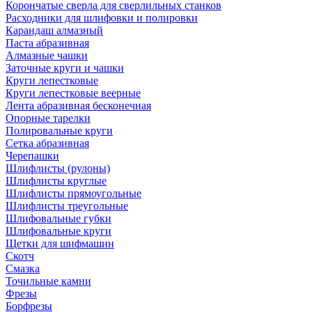
Корончатые сверла для сверлильных станков
Расходники для шлифовки и полировки
Карандаш алмазный
Паста абразивная
Алмазные чашки
Заточные круги и чашки
Круги лепестковые
Круги лепестковые веерные
Лента абразивная бесконечная
Опорные тарелки
Полировальные круги
Сетка абразивная
Черепашки
Шлифлисты (рулоны)
Шлифлисты круглые
Шлифлисты прямоугольные
Шлифлисты треугольные
Шлифовальные губки
Шлифовальные круги
Щетки для шифмашин
Скотч
Смазка
Точильные камни
Фрезы
Борфрезы