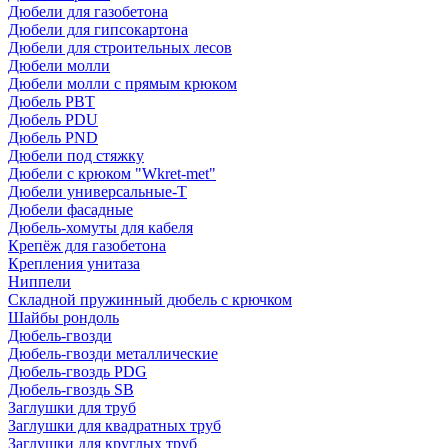
Дюбели для газобетона
Дюбели для гипсокартона
Дюбели для строительных лесов
Дюбели молли
Дюбели молли с прямым крюком
Дюбель PBT
Дюбель PDU
Дюбель PND
Дюбели под стяжку
Дюбели с крюком "Wkret-met"
Дюбели универсальные-Т
Дюбели фасадные
Дюбель-хомуты для кабеля
Крепёж для газобетона
Крепления унитаза
Ниппели
Складной пружинный дюбель с крючком
Шайбы рондоль
Дюбель-гвозди
Дюбель-гвозди металлические
Дюбель-гвоздь PDG
Дюбель-гвоздь SB
Заглушки для труб
Заглушки для квадратных труб
Заглушки для круглых труб