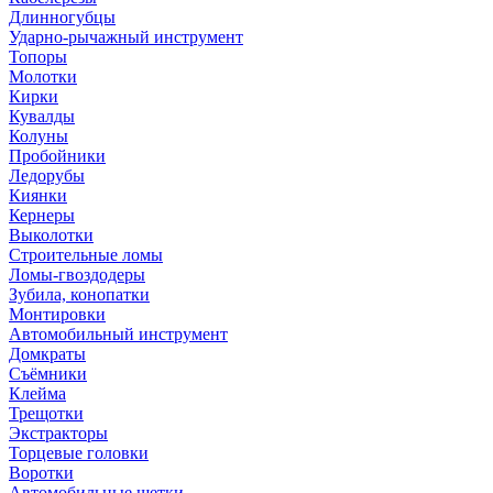
Длинногубцы
Ударно-рычажный инструмент
Топоры
Молотки
Кирки
Кувалды
Колуны
Пробойники
Ледорубы
Киянки
Кернеры
Выколотки
Строительные ломы
Ломы-гвоздодеры
Зубила, конопатки
Монтировки
Автомобильный инструмент
Домкраты
Съёмники
Клейма
Трещотки
Экстракторы
Торцевые головки
Воротки
Автомобильные щетки