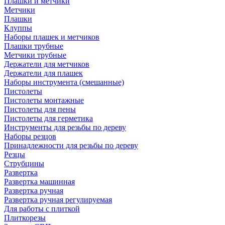
Плашки и метчики
Метчики
Плашки
Клуппы
Наборы плашек и метчиков
Плашки трубные
Метчики трубные
Держатели для метчиков
Держатели для плашек
Наборы инструмента (смешанные)
Пистолеты
Пистолеты монтажные
Пистолеты для пены
Пистолеты для герметика
Инструменты для резьбы по дереву
Наборы резцов
Принадлежности для резьбы по дереву
Резцы
Струбцины
Развертка
Развертка машинная
Развертка ручная
Развертка ручная регулируемая
Для работы с плиткой
Плиткорезы