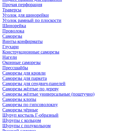
Прочая перфорация
Траверсы
Уголок для шинорейки
Уголок рамный по плоскости
Шинорейка
Проволока
Саморезы
Винты-конфирматы
Глухари
Конструкционные саморезы
Нагели
Оконные саморезы
Прессшайбы
Саморезы для кровли
Саморезы для паркета
Саморезы для сендвич-панелей
Саморезы жёлтые по дереву
Саморезы жёлтые универсальные (поштучно)
Саморезы клопы
Саморезы по гипсоволокну
Саморезы чёрные
Шуруп костыль Г-образный
Шурупы с кольцом
Шурупы с полукольцом
Русский саморез