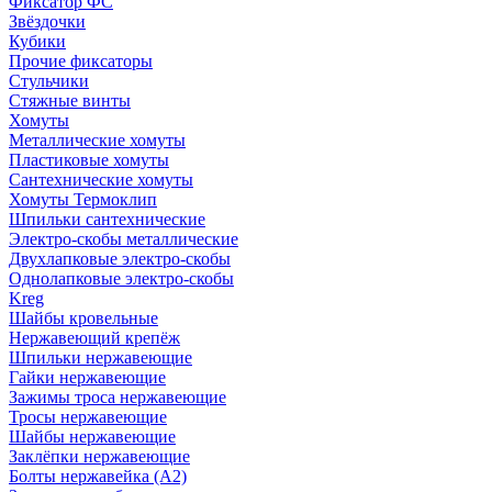
Фиксатор ФС
Звёздочки
Кубики
Прочие фиксаторы
Стульчики
Стяжные винты
Хомуты
Металлические хомуты
Пластиковые хомуты
Сантехнические хомуты
Хомуты Термоклип
Шпильки сантехнические
Электро-скобы металлические
Двухлапковые электро-скобы
Однолапковые электро-скобы
Kreg
Шайбы кровельные
Нержавеющий крепёж
Шпильки нержавеющие
Гайки нержавеющие
Зажимы троса нержавеющие
Тросы нержавеющие
Шайбы нержавеющие
Заклёпки нержавеющие
Болты нержавейка (А2)