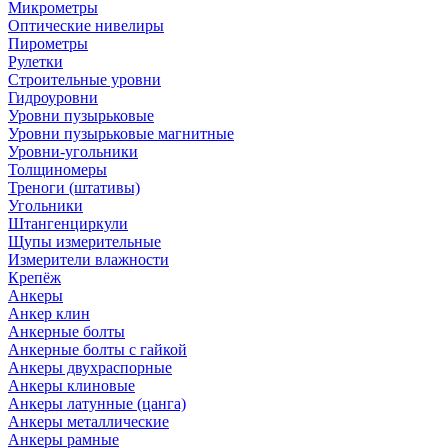
Микрометры
Оптические нивелиры
Пирометры
Рулетки
Строительные уровни
Гидроуровни
Уровни пузырьковые
Уровни пузырьковые магнитные
Уровни-угольники
Толщиномеры
Треноги (штативы)
Угольники
Штангенциркули
Щупы измерительные
Измерители влажности
Крепёж
Анкеры
Анкер клин
Анкерные болты
Анкерные болты с гайкой
Анкеры двухраспорные
Анкеры клиновые
Анкеры латунные (цанга)
Анкеры металлические
Анкеры рамные