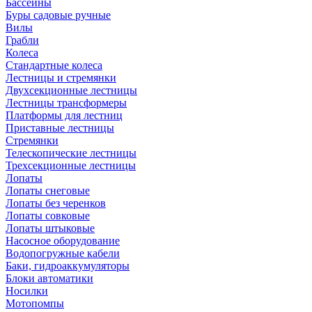
Бассейны
Буры садовые ручные
Вилы
Грабли
Колеса
Стандартные колеса
Лестницы и стремянки
Двухсекционные лестницы
Лестницы трансформеры
Платформы для лестниц
Приставные лестницы
Стремянки
Телескопические лестницы
Трехсекционные лестницы
Лопаты
Лопаты снеговые
Лопаты без черенков
Лопаты совковые
Лопаты штыковые
Насосное оборудование
Водопогружные кабели
Баки, гидроаккумуляторы
Блоки автоматики
Носилки
Мотопомпы