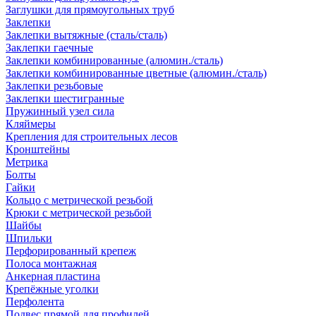
Заглушки для прямоугольных труб
Заклепки
Заклепки вытяжные (сталь/сталь)
Заклепки гаечные
Заклепки комбинированные (алюмин./сталь)
Заклепки комбинированные цветные (алюмин./сталь)
Заклепки резьбовые
Заклепки шестигранные
Пружинный узел сила
Кляймеры
Крепления для строительных лесов
Кронштейны
Метрика
Болты
Гайки
Кольцо с метрической резьбой
Крюки с метрической резьбой
Шайбы
Шпильки
Перфорированный крепеж
Полоса монтажная
Анкерная пластина
Крепёжные уголки
Перфолента
Подвес прямой для профилей