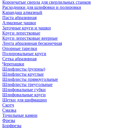
Корончатые сверла для сверлильных станков
Расходники для шлифовки и полировки
Карандаш алмазный
Паста абразивная
Алмазные чашки
Заточные круги и чашки
Круги лепестковые
Круги лепестковые веерные
Лента абразивная бесконечная
Опорные тарелки
Полировальные круги
Сетка абразивная
Черепашки
Шлифлисты (рулоны)
Шлифлисты круглые
Шлифлисты прямоугольные
Шлифлисты треугольные
Шлифовальные губки
Шлифовальные круги
Щетки для шифмашин
Скотч
Смазка
Точильные камни
Фрезы
Борфрезы