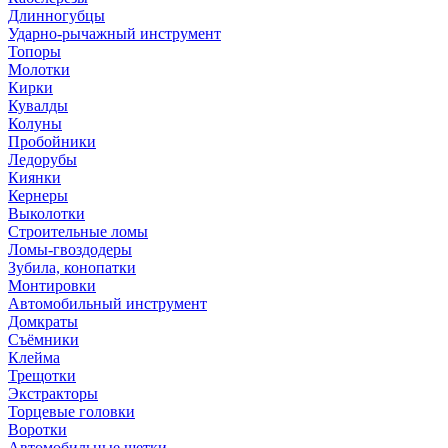
Длинногубцы
Ударно-рычажный инструмент
Топоры
Молотки
Кирки
Кувалды
Колуны
Пробойники
Ледорубы
Киянки
Кернеры
Выколотки
Строительные ломы
Ломы-гвоздодеры
Зубила, конопатки
Монтировки
Автомобильный инструмент
Домкраты
Съёмники
Клейма
Трещотки
Экстракторы
Торцевые головки
Воротки
Автомобильные щетки