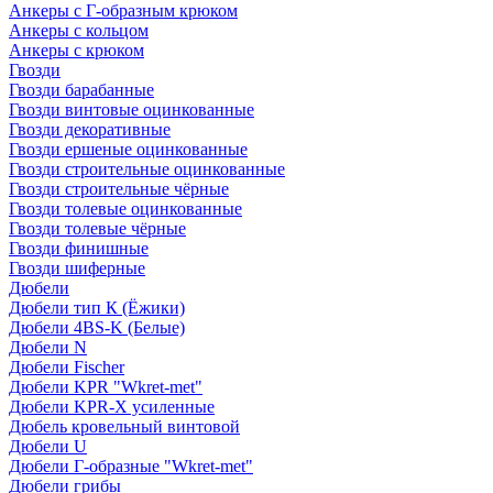
Анкеры с Г-образным крюком
Анкеры с кольцом
Анкеры с крюком
Гвозди
Гвозди барабанные
Гвозди винтовые оцинкованные
Гвозди декоративные
Гвозди ершеные оцинкованные
Гвозди строительные оцинкованные
Гвозди строительные чёрные
Гвозди толевые оцинкованные
Гвозди толевые чёрные
Гвозди финишные
Гвозди шиферные
Дюбели
Дюбели тип К (Ёжики)
Дюбели 4BS-K (Белые)
Дюбели N
Дюбели Fischer
Дюбели KPR "Wkret-met"
Дюбели KPR-Х усиленные
Дюбель кровельный винтовой
Дюбели U
Дюбели Г-образные "Wkret-met"
Дюбели грибы