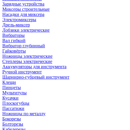
Зарядные устройства
Миксеры строительные
Насадки для миксера
Электромиксеры
Дрель-миксер
Лобзики электрические
Вибраторы
Вал гибкий
Вибратор глубинный
Гайковёрты
Ножницы электрические
Степлеры электрические
Аккумуляторы для инструмента
Ручной инструмент
Шарнирно-губцевый инструмент
Клещи
Пинцеты
Мультитулы
Кусачки
Плоскогубцы
Пассатижи
Ножницы по металлу
Бокорезы
Болторезы
Кабелерезы