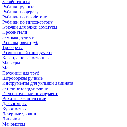
Заклёпочники
Рубанки ручные
Рубанки по дереву
Рубанки по газобетону
Рубанки по гипсокартону
Крючки для вязки арматуры
Просекатели
Зажимы ручные
Развальцовка труб
Тросорезы
Разметочный инструмент
Карандаши разметочные
Маркеры
Мел
Пружины для труб
Штроборезы ручные
Инструменты для укладки ламината
Заточное оборудование
Измерительный инструмент
Вехи телескопические
Дальномеры
Курвиметры
Лазерные уровни
Линейки
Манометры