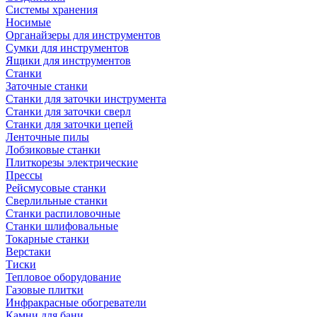
Системы хранения
Носимые
Органайзеры для инструментов
Сумки для инструментов
Ящики для инструментов
Станки
Заточные станки
Станки для заточки инструмента
Станки для заточки сверл
Станки для заточки цепей
Ленточные пилы
Лобзиковые станки
Плиткорезы электрические
Прессы
Рейсмусовые станки
Сверлильные станки
Станки распиловочные
Станки шлифовальные
Токарные станки
Верстаки
Тиски
Тепловое оборудование
Газовые плитки
Инфракрасные обогреватели
Камни для бани