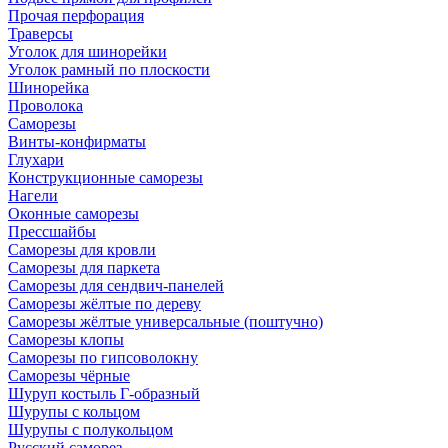
Прочая перфорация
Траверсы
Уголок для шинорейки
Уголок рамный по плоскости
Шинорейка
Проволока
Саморезы
Винты-конфирматы
Глухари
Конструкционные саморезы
Нагели
Оконные саморезы
Прессшайбы
Саморезы для кровли
Саморезы для паркета
Саморезы для сендвич-панелей
Саморезы жёлтые по дереву
Саморезы жёлтые универсальные (поштучно)
Саморезы клопы
Саморезы по гипсоволокну
Саморезы чёрные
Шуруп костыль Г-образный
Шурупы с кольцом
Шурупы с полукольцом
Русский саморез