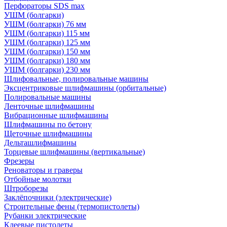
Перфораторы SDS max
УШМ (болгарки)
УШМ (болгарки) 76 мм
УШМ (болгарки) 115 мм
УШМ (болгарки) 125 мм
УШМ (болгарки) 150 мм
УШМ (болгарки) 180 мм
УШМ (болгарки) 230 мм
Шлифовальные, полировальные машины
Эксцентриковые шлифмашины (орбитальные)
Полировальные машины
Ленточные шлифмашины
Вибрационные шлифмашины
Шлифмашины по бетону
Щеточные шлифмашины
Дельташлифмашины
Торцевые шлифмашины (вертикальные)
Фрезеры
Реноваторы и граверы
Отбойные молотки
Штроборезы
Заклёпочники (электрические)
Строительные фены (термопистолеты)
Рубанки электрические
Клеевые пистолеты