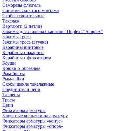
Саморезы флюгель
Системы скрытого монтажа
Скобы строительные
Такелаж
Вертлюги (2 петли)
Зажимы для стальных канатов "Duplex"/"Simplex"
Зажимы троса
Зажимы троса (втулка)
Карабины винтовые
Карабины пожарные
Карабины с фиксатором
Коуши
Крюки S-образные
Рым-болты
Рым-гайки
Скобы шакле такелажные
Соединители цепи
Талрепы
Тросы
Цепи
Фиксаторы арматуры
Защитные колпачки на арматуру
Фиксаторы арматуры «конус»
Фиксаторы арматуры «опора»