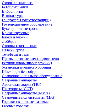
Строительные леса
Бетономешалки
Виброплиты
Вышки-туры
Генераторы (электростанции)
Грузоподъёмное оборудование
Буксировочные тросы
Крюки грузовые
Блоки и блочки
Лебёдки
Стропы текстильные
Стяжки груза
Тельферы и тали
Промышленные электродвигатели
Резчики швов (швонарезчики)
Установки алмазного бурения
Шнеки для бензобуров
Сварочное и паяльное оборудование
Сварочные аппараты
Аргоновая сварка (TIG)
Плазморезы (CUT)
Сварочные аппараты (MMA)
Сварочные полуавтоматы (MIG)
Горелки сварочные, газовые
Газовые горелки