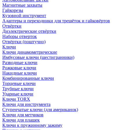
Магнитные захваты
Гайкорезы
Кузовной инструмент
Адаптеры и переходники для трещёток и гайковёртов
Отвёртки
Диэлектрические отвёртки
Наборы отверток
Отвёртки (поштучно)
Ключи
Ключи динамометрические
Имбусовые ключи (шестигранники)
Разводные ключи
Рожковые ключи
Накидные ключи
Комбинированные ключи
Торцевые ключи
Трубные ключи
Ударные ключи
Ключи TORX
Ключи для инструмента
Ступенчатые ключи (для американок)
Ключи для метчиков
Ключи для плашек
Ключи к пружинному зажиму