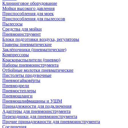
Клининговое оборудование
Мойки высокого давления
Приспособления для моек
Приспособления для пылесосов
Пылесосы
Средства для мойки
Пневмоинструмент
Блоки подготовки воздуха, регуляторы
Граверы пневматические
Заклёпочники (пневматические)
Компрессоры
Краскораспылители (пневмо)
Наборы пневмоинструмента
Отбойные молотки пневматические
Пистолеты продувочные
Пневмогайковёрты
Пневмодрели
Пневмостеплеры
Пневмошланги
Пневмошлифмашины и УШМ
Принадлежности для подключения
Адаптеры для пневмоинструмента
Переходники для пневмоинструмента
Прочие принадлежности для пневмоинструмента
Соединения