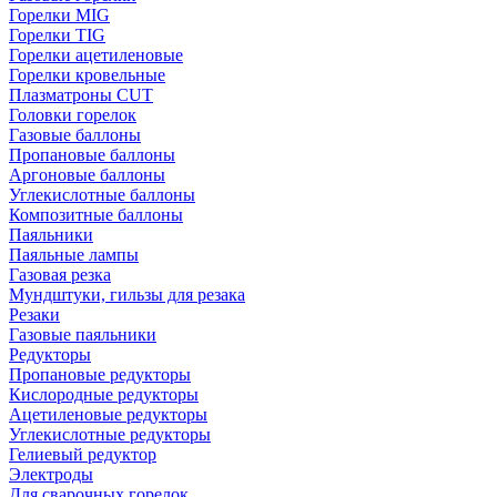
Горелки MIG
Горелки TIG
Горелки ацетиленовые
Горелки кровельные
Плазматроны CUT
Головки горелок
Газовые баллоны
Пропановые баллоны
Аргоновые баллоны
Углекислотные баллоны
Композитные баллоны
Паяльники
Паяльные лампы
Газовая резка
Мундштуки, гильзы для резака
Резаки
Газовые паяльники
Редукторы
Пропановые редукторы
Кислородные редукторы
Ацетиленовые редукторы
Углекислотные редукторы
Гелиевый редуктор
Электроды
Для сварочных горелок