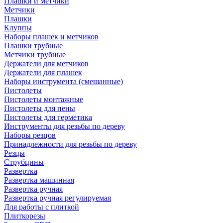
Плашки и метчики
Метчики
Плашки
Клуппы
Наборы плашек и метчиков
Плашки трубные
Метчики трубные
Держатели для метчиков
Держатели для плашек
Наборы инструмента (смешанные)
Пистолеты
Пистолеты монтажные
Пистолеты для пены
Пистолеты для герметика
Инструменты для резьбы по дереву
Наборы резцов
Принадлежности для резьбы по дереву
Резцы
Струбцины
Развертка
Развертка машинная
Развертка ручная
Развертка ручная регулируемая
Для работы с плиткой
Плиткорезы