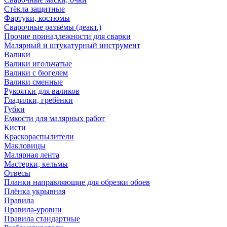
Стёкла защитные
Фартуки, костюмы
Сварочные разъёмы (деакт.)
Прочие принадлежности для сварки
Малярный и штукатурный инструмент
Валики
Валики игольчатые
Валики с бюгелем
Валики сменные
Рукоятки для валиков
Гладилки, гребёнки
Губки
Емкости для малярных работ
Кисти
Краскораспылители
Макловицы
Малярная лента
Мастерки, кельмы
Отвесы
Планки направляющие для обрезки обоев
Плёнка укрывная
Правила
Правила-уровни
Правила стандартные