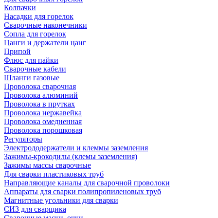
Колпачки
Насадки для горелок
Сварочные наконечники
Сопла для горелок
Цанги и держатели цанг
Припой
Флюс для пайки
Сварочные кабели
Шланги газовые
Проволока сварочная
Проволока алюминий
Проволока в прутках
Проволока нержавейка
Проволока омедненная
Проволока порошковая
Регуляторы
Электрододержатели и клеммы заземления
Зажимы-крокодилы (клемы заземления)
Зажимы массы сварочные
Для сварки пластиковых труб
Направляющие каналы для сварочной проволоки
Аппараты для сварки полипропиленовых труб
Магнитные угольники для сварки
СИЗ для сварщика
Сварочные маски, очки