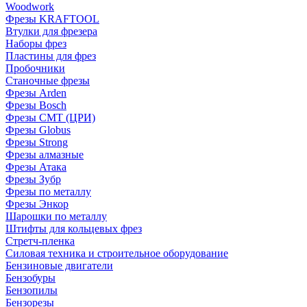
Woodwork
Фрезы KRAFTOOL
Втулки для фрезера
Наборы фрез
Пластины для фрез
Пробочники
Станочные фрезы
Фрезы Arden
Фрезы Bosch
Фрезы CMT (ЦРИ)
Фрезы Globus
Фрезы Strong
Фрезы алмазные
Фрезы Атака
Фрезы Зубр
Фрезы по металлу
Фрезы Энкор
Шарошки по металлу
Штифты для кольцевых фрез
Стретч-пленка
Силовая техника и строительное оборудование
Бензиновые двигатели
Бензобуры
Бензопилы
Бензорезы