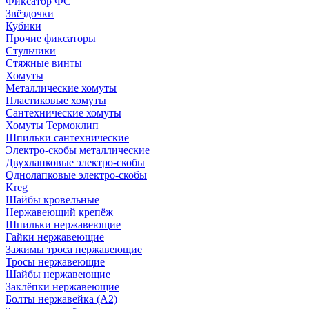
Фиксатор ФС
Звёздочки
Кубики
Прочие фиксаторы
Стульчики
Стяжные винты
Хомуты
Металлические хомуты
Пластиковые хомуты
Сантехнические хомуты
Хомуты Термоклип
Шпильки сантехнические
Электро-скобы металлические
Двухлапковые электро-скобы
Однолапковые электро-скобы
Kreg
Шайбы кровельные
Нержавеющий крепёж
Шпильки нержавеющие
Гайки нержавеющие
Зажимы троса нержавеющие
Тросы нержавеющие
Шайбы нержавеющие
Заклёпки нержавеющие
Болты нержавейка (А2)