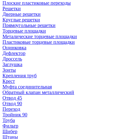
Плоские пластиковые переходы
Решетки
Дверные решетки
Круглые решетки
Прямоугольные решетки
Торцевые площадки
Металические торцевые площадки
Пластиковые торцевые площадки
Оцинковка
Дефлектор
Дроссель
Заглушка
Зонты
Крепления труб
Крест
Муфта соединительная
Обратный клапан металлический
Отвод 45
Отвод 90
Переход
Тройник 90
Труба
Фильтр
Шибер
Штаны