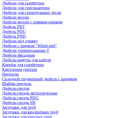
Дюбели для газобетона
Дюбели для гипсокартона
Дюбели для строительных лесов
Дюбели молли
Дюбели молли с прямым крюком
Дюбель PBT
Дюбель PDU
Дюбель PND
Дюбели под стяжку
Дюбели с крюком "Wkret-met"
Дюбели универсальные-Т
Дюбели фасадные
Дюбель-хомуты для кабеля
Крепёж для газобетона
Крепления унитаза
Ниппели
Складной пружинный дюбель с крючком
Шайбы рондоль
Дюбель-гвозди
Дюбель-гвозди металлические
Дюбель-гвоздь PDG
Дюбель-гвоздь SB
Заглушки для труб
Заглушки для квадратных труб
Заглушки для круглых труб