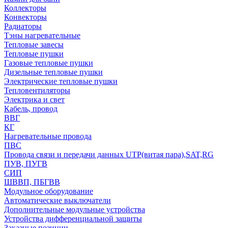
Коллекторы
Конвекторы
Радиаторы
Тэны нагревательные
Тепловые завесы
Тепловые пушки
Газовые тепловые пушки
Дизельные тепловые пушки
Электрические тепловые пушки
Тепловентиляторы
Электрика и свет
Кабель, провод
ВВГ
КГ
Нагревательные провода
ПВС
Провода связи и передачи данных UTP(витая пара),SAT,RG
ПУВ, ПУГВ
СИП
ШВВП, ПБГВВ
Модульное оборудование
Автоматические выключатели
Дополнительные модульные устройства
Устройства дифференциальной защиты
Заказные позиции