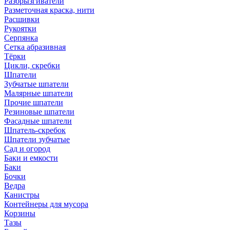
Разбрызгиватели
Разметочная краска, нити
Расшивки
Рукоятки
Серпянка
Сетка абразивная
Тёрки
Цикли, скребки
Шпатели
Зубчатые шпатели
Малярные шпатели
Прочие шпатели
Резиновые шпатели
Фасадные шпатели
Шпатель-скребок
Шпатели зубчатые
Сад и огород
Баки и емкости
Баки
Бочки
Ведра
Канистры
Контейнеры для мусора
Корзины
Тазы