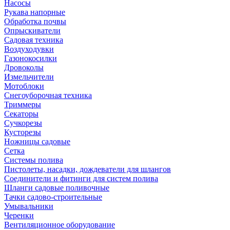
Насосы
Рукава напорные
Обработка почвы
Опрыскиватели
Садовая техника
Воздуходувки
Газонокосилки
Дровоколы
Измельчители
Мотоблоки
Снегоуборочная техника
Триммеры
Секаторы
Сучкорезы
Кусторезы
Ножницы садовые
Сетка
Системы полива
Пистолеты, насадки, дождеватели для шлангов
Соединители и фитинги для систем полива
Шланги садовые поливочные
Тачки садово-строительные
Умывальники
Черенки
Вентиляционное оборудование