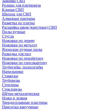
Зажимы СВП
Ролики для плиткореза
Клинья СВП
Щипцы для СВП
Алмазные притиры
Разметка по плитке
Расшифка швов (крестики) СВП
Пилы ручные
Стусла
Ножовки по дереву
Ножовки по металлу
Японские ручные пилы
Разводка для пил
Ножовки по пенобетону
Ножовки по гипсокартону
Трубогибы, полосогибы
Напильники
Стамески
Труборезы
Степлеры
Стеклорезы
Щётки металлические
Ножи и лезвия
Твердосплавные пластины
Присоски вакуумные